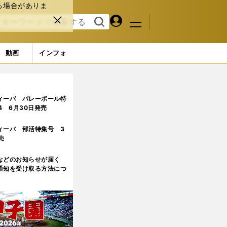
る場合がありま
マイペ
閉じ
検索
メニュ
ー
る
す
ジ
る
動画
インフォ
ィーバ バレーボール特
.4 6月30日発売
ィーバ 部活特集号 3
売
などのお知らせが届く
通知を受け取る方法につ