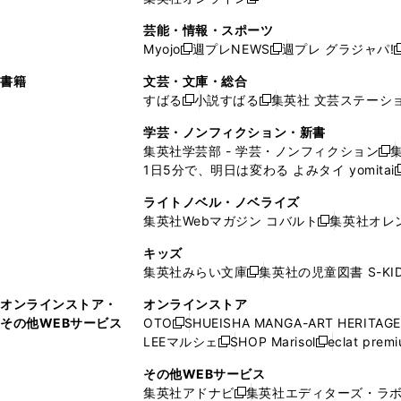
し
新
し
し
し
ン
ィ
ン
ン
開
で
開
で
い
し
い
い
い
ド
ン
ド
ド
芸能・情報・スポーツ
く
開
く
開
ウ
い
ウ
ウ
ウ
ウ
ド
ウ
ウ
Myojo
週プレNEWS
週プレ グラジャパ!
く
く
新
新
新
ィ
ウ
ィ
ィ
ィ
で
ウ
で
で
し
し
ン
ィ
ン
ン
ン
書籍
文芸・文庫・総合
開
で
開
開
い
い
ド
ン
ド
ド
ド
すばる
小説すばる
集英社 文芸ステーシ
く
開
く
く
新
新
ウ
ウ
ウ
ド
ウ
ウ
ウ
く
し
し
ィ
ィ
学芸・ノンフィクション・新書
で
ウ
で
で
で
い
い
ン
ン
集英社学芸部 - 学芸・ノンフィクション
開
で
開
開
開
新
ウ
ウ
ド
ド
1日5分で、明日は変わる よみタイ yomitai
く
開
く
く
く
し
新
ィ
ィ
ウ
ウ
く
い
ン
ン
ライトノベル・ノベライズ
で
で
ウ
ド
ド
集英社Webマガジン コバルト
集英社オレ
開
開
新
ィ
ウ
ウ
く
く
し
ン
キッズ
で
で
い
ド
集英社みらい文庫
集英社の児童図書 S-KID
開
開
新
ウ
ウ
く
く
し
ィ
オンラインストア・
オンラインストア
で
い
ン
その他WEBサービス
OTO
SHUEISHA MANGA-ART HERITAGE
開
新
ウ
ド
LEEマルシェ
SHOP Marisol
eclat prem
く
し
新
新
ィ
ウ
い
し
し
ン
その他WEBサービス
で
ウ
い
い
ド
集英社アドナビ
集英社エディターズ・ラ
開
新