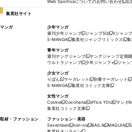
Web Sportivaについてのお問い合わせ
広
し
新
い
し
集英社サイト
ウ
い
ィ
ウ
マンガ
少年マンガ
ン
ィ
週刊少年ジャンプ
ジャンプSQ
Vジャン
ド
ン
新
新
S-MANGA
集英社ジャンプリミックス
集
ウ
ド
新
し
し
新
で
ウ
し
い
い
し
青年マンガ
開
で
い
ウ
ウ
い
週刊ヤングジャンプ
ヤングジャンプ定期
新
く
開
ウ
ィ
ィ
ウ
ウルトラジャンプ
少年ジャンプ+
ジャン
新
し
新
く
ィ
ン
ン
ィ
し
い
し
ン
ド
ド
ン
少女マンガ
い
ウ
い
ド
ウ
ウ
ド
りぼん
マーガレット
別冊マーガレット
新
新
新
ウ
ィ
ウ
ウ
で
で
ウ
S-MANGA
集英社コミック文庫
し
新
し
新
ィ
ン
ィ
で
開
開
で
い
し
い
し
ン
ド
ン
女性マンガ
開
く
く
開
ウ
い
ウ
い
ド
ウ
ド
Cookie
Cocohana
office YOU
マンガM
く
く
新
新
新
ィ
ウ
ィ
ウ
ウ
で
ウ
集英社コミック文庫
し
新
し
し
ン
ィ
ン
ィ
で
開
で
い
し
い
い
ド
ン
ド
ン
取材・ファッション
ファッション・美容
開
く
開
ウ
い
ウ
ウ
ウ
ド
ウ
ド
Seventeen
non-no
BAILA
MAQUIA
S
く
く
新
新
新
新
ィ
ウ
ィ
ィ
で
ウ
で
ウ
集英社オンライン