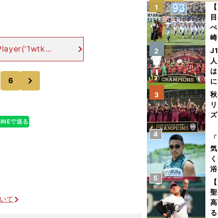
【
1
目
べ
崎
「
layer('1wtkki
J
2
て
440021281A8A
人
は
次
6
に
と
秋
3
リ
ズ
LINEで送る
4
を
「
気
く
浴
5
太
【
ァ
聖
ついて
高
る