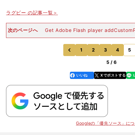
ラグビー の記事一覧＞
次のページへ
Get Adobe Flash player addCustomP
we0tvad14m7cmosdirgv', 'C26FC59C97A5483CE0
1
2
3
4
5
のページへ
のページへ
前
5 / 6
いいね
Xでポストする
line
faceboo
x
k
Googleの「優先ソース」に