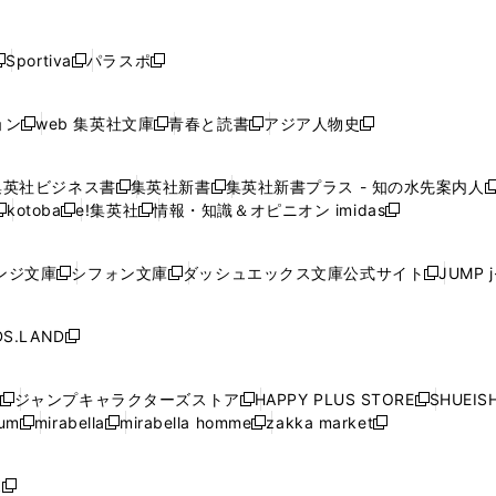
し
し
し
し
し
ン
ン
ン
ン
開
開
開
開
開
い
い
い
い
い
ド
ド
ド
ド
く
く
く
く
く
ウ
ウ
ウ
ウ
ウ
ウ
ウ
ウ
ウ
Sportiva
パラスポ
新
新
ィ
ィ
ィ
ィ
ィ
で
で
で
で
し
し
し
ン
ン
ン
ン
ン
開
開
開
開
い
い
い
ド
ド
ド
ド
ド
ョン
web 集英社文庫
青春と読書
アジア人物史
く
く
く
く
新
新
新
新
ウ
ウ
ウ
ウ
ウ
ウ
ウ
ウ
し
し
し
し
ィ
ィ
ィ
で
で
で
で
で
い
い
い
い
ン
ン
ン
集英社ビジネス書
集英社新書
集英社新書プラス - 知の水先案内人
開
開
開
開
開
新
新
新
ウ
ウ
ウ
ウ
ド
ド
ド
kotoba
e!集英社
情報・知識＆オピニオン imidas
く
く
く
く
く
新
し
新
し
新
ィ
ィ
ィ
ィ
ウ
ウ
ウ
し
し
い
し
い
し
ン
ン
ン
ン
で
で
で
い
い
ウ
い
ウ
い
ド
ド
ド
ド
ンジ文庫
シフォン文庫
ダッシュエックス文庫公式サイト
JUMP 
開
開
開
新
新
新
ウ
ウ
ィ
ウ
ィ
ウ
ウ
ウ
ウ
ウ
く
く
く
し
し
し
ィ
ィ
ン
ィ
ン
ィ
で
で
で
で
い
い
い
ン
ン
ド
ン
ド
ン
S.LAND
開
開
開
開
新
ウ
ウ
ウ
ド
ド
ウ
ド
ウ
ド
く
く
く
く
し
ィ
ィ
ィ
ウ
ウ
で
ウ
で
ウ
い
ン
ン
ン
ジャンプキャラクターズストア
HAPPY PLUS STORE
SHUEIS
で
で
開
で
開
で
新
新
新
ウ
ド
ド
ド
ium
mirabella
mirabella homme
zakka market
開
開
く
開
く
開
し
新
新
新
し
新
し
ィ
ウ
ウ
ウ
く
く
く
く
い
し
し
い
し
し
い
ン
で
で
で
ウ
い
い
ウ
い
い
ウ
ド
ボ
開
開
開
新