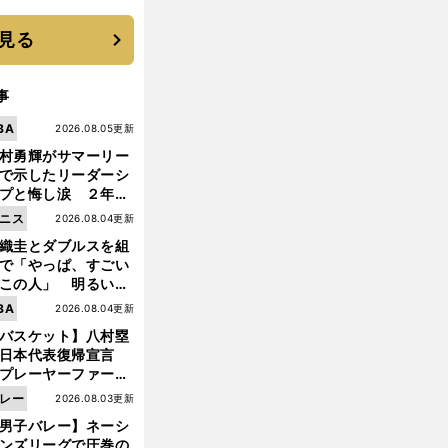
 それでもプロではな
大学進学を選ぶ理由
見る
事
BA
2026.08.05更新
村勇輝がサマーリー
で示したリーダーシ
プと悔し涙 ２年ぶ
の日本代表の舞台を
ニス
2026.08.04更新
に３年目のNBA挑戦
織圭とダブルスを組
続く
で「やっぱ、すごい
この人」 明るい表
と言葉で内山靖崇の
前
BA
2026.08.04更新
へ
いを払ってくれた
バスケット】八村塁
日本代表復帰宣言
プレーヤーファース
」を説き続けた信念
レー
2026.08.03更新
日本協会の変化
男子バレー】ネーシ
ンズリーグで圧巻の