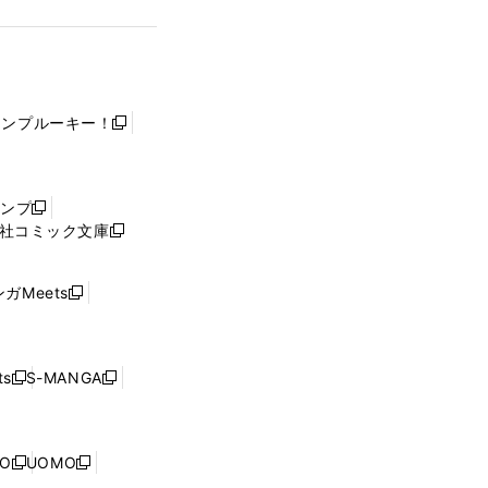
ャンプルーキー！
新
し
い
ウ
ャンプ
新
ィ
社コミック文庫
し
新
ン
い
し
ド
ウ
い
ウ
ガMeets
新
ィ
ウ
で
し
ン
ィ
開
い
ド
ン
く
ウ
ウ
ド
s
S-MANGA
新
新
ィ
で
ウ
し
し
ン
開
で
い
い
ド
く
開
ウ
ウ
ウ
NO
UOMO
く
新
新
ィ
ィ
で