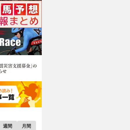
週間
月間