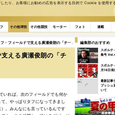
たり、お客様にお勧めの広告を表⽰する⽬的で Cookie を使⽤す
フ
その他球技
その他競技
モーター
フォト
連載
オフ・フィールドで支える廣瀬俊朗の「チーム愛」
編集部のおすすめ
5ページ目
スポルテ
で支える廣瀬俊朗の「チ
集号 Vol
スポルテ
月16日発
最新記事
プッシュ
いて
ていれば、次のフィールドでも何か
して、やっぱりタフになってきまし
笑）。みんなにも言っているんです