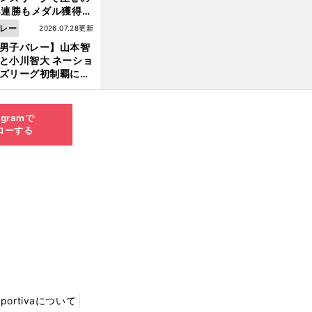
3連勝もメダル獲得な
ず 五輪を目指す日本
レー
2026.07.28更新
現在地
男子バレー】山本智
と小川智大 ネーショ
ズリーグ初制覇に欠
せない「ボール落と
ない」技術
agramで
ローする
Sportivaについて