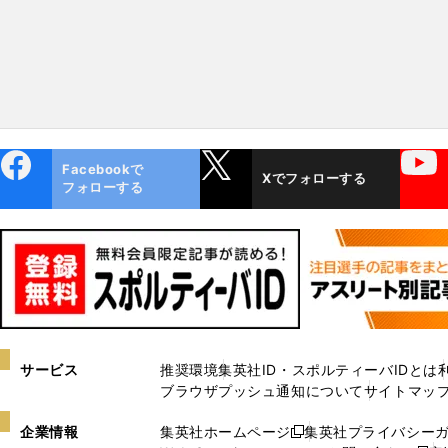
ebo
X
YouTube
Facebookで
Xでフォローする
ok
フォローする
サービス
推奨環境
集英社ID・スポルティーバIDとは
ブラウザプッシュ通知について
サイトマッ
企業情報
集英社ホームページ
集英社プライバシー
新