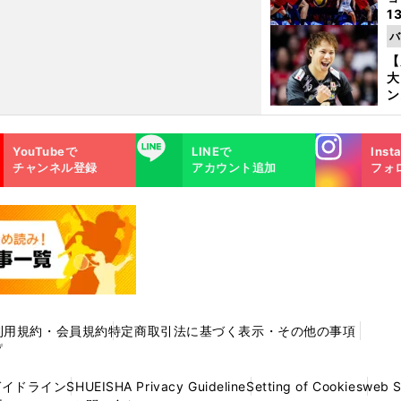
1
ら
バ
の
【
大
ン
か
さ
Instagra
LINE
YouTubeで
LINEで
Inst
m
チャンネル登録
アカウント追加
フォ
利用規約・会員規約
特定商取引法に基づく表示・その他の事項
プ
ガイドライン
SHUEISHA Privacy Guideline
Setting of Cookies
web 