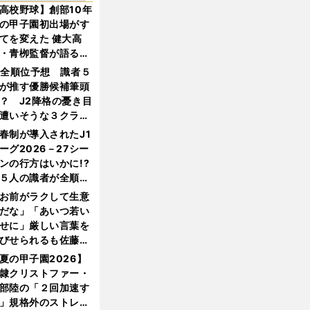
高校野球】創部10年
の甲子園初出場がす
てを変えた 健大高
・青栁監督が語る
機動破壊」はこうし
1全順位予想 識者５
生まれた
が推す優勝候補筆頭
？ J2降格の憂き目
遭いそうな３クラブ
は？
春制が導入されたJ1
ーグ2026－27シー
ンの行方はいかに!?
５人の識者が全順位
大胆予想
お前がラクして生意
だな」「あいつ若い
せに」厳しい言葉を
びせられるも佐藤慎
郎が貫いた誇りとフ
夏の甲子園2026】
ンへの思い
隷クリストファー・
部陸の「２回加速す
」規格外のストレー