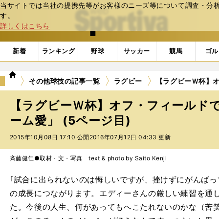
当サイトでは当社の提携先等がお客様のニーズ等について調査・分析し
web Sportiva (webスポルティーバ)
す。
詳しくはこちら
新着
ランキング
野球
サッカー
競馬
ゴル
we
その他球技の記事一覧
ラグビー
【ラグビーＷ杯】
b
ス
【ラグビーＷ杯】オフ・フィールド
ポ
ル
ーム愛」 (5ページ目)
テ
2015年10月08日 17:10 公開
2016年07月12日 04:33 更新
ィ
ー
バ
斉藤健仁●取材・文・写真 text & photo by Saito Kenji
｢試合に出られないのは悔しいですが、挫けずにがんばっ
の成長につながります。エディーさんの厳しい練習を通
た。今後の人生、何があってもへこたれないのかな（苦