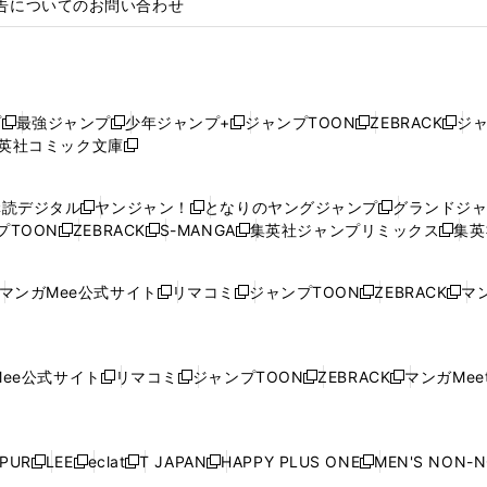
告についてのお問い合わせ
プ
最強ジャンプ
少年ジャンプ+
ジャンプTOON
ZEBRACK
ジ
新
新
新
新
新
英社コミック文庫
し
新
し
し
し
し
い
い
し
い
い
い
ウ
ウ
い
ウ
ウ
ウ
購読デジタル
ヤンジャン！
となりのヤングジャンプ
グランドジ
新
新
新
ィ
ィ
ウ
ィ
ィ
ィ
プTOON
ZEBRACK
S-MANGA
集英社ジャンプリミックス
集英
新
し
新
し
新
し
新
ン
ン
ィ
ン
ン
ン
し
い
し
い
し
い
し
ド
ド
ン
ド
ド
ド
い
ウ
い
ウ
い
ウ
い
ウ
ウ
ド
ウ
ウ
ウ
マンガMee公式サイト
リマコミ
ジャンプTOON
ZEBRACK
マン
新
新
新
新
ウ
ィ
ウ
ィ
ウ
ィ
ウ
で
で
ウ
で
で
で
し
し
し
し
し
ィ
ン
ィ
ン
ィ
ン
ィ
開
開
で
開
開
開
い
い
い
い
い
ン
ド
ン
ド
ン
ド
ン
く
く
開
く
く
く
ウ
ウ
ウ
ウ
ウ
ド
ウ
ド
ウ
ド
ウ
ド
ee公式サイト
リマコミ
ジャンプTOON
ZEBRACK
マンガMeet
く
新
新
新
新
ィ
ィ
ィ
ィ
ィ
ウ
で
ウ
で
ウ
で
ウ
し
し
し
し
ン
ン
ン
ン
ン
で
開
で
開
で
開
で
い
い
い
い
ド
ド
ド
ド
ド
開
く
開
く
開
く
開
ウ
ウ
ウ
ウ
ウ
ウ
ウ
ウ
ウ
PUR
LEE
eclat
T JAPAN
HAPPY PLUS ONE
MEN'S NON-
く
く
く
く
新
新
新
新
新
ィ
ィ
ィ
ィ
で
で
で
で
で