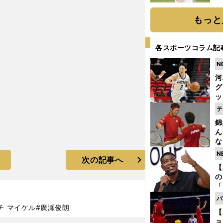
ト
く
もっと
各スポーツコラム記
N
河
グ
ッ
り
テ
糧
錦
は
ん
な
情
N
次の記事へ
迷
【
の
「
ト
バ
と
チ マイケル
#廣瀬俊朗
【
ョ