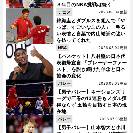
３年目のNBA挑戦は続く
テニス
2026.08.04更新
錦織圭とダブルスを組んで「や
っぱ、すごいなこの人」 明る
い表情と言葉で内山靖崇の迷い
を払ってくれた
NBA
2026.08.04更新
【バスケット】八村塁の日本代
表復帰宣言 「プレーヤーファー
スト」を説き続けた信念と日本
協会の変化
バレー
2026.08.03更新
【男子バレー】ネーションズリ
ーグで圧巻の13連勝もメダル獲
得ならず 五輪を目指す日本の現
在地
バレー
2026.07.28更新
【男子バレー】山本智大と小川