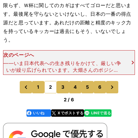
限らず、Ｗ杯に関してのカギはすべてゴローだと思いま
す。最後尾を守らないといけないし、日本の一番の得点
源だと思っています。あれだけの距離と精度のキック力
を持っているキッカーは過去にもそう、いないでしょ
う。
次のページへ
――いま日本代表への生き残りをかけて、厳しい争
いが繰り広げられています。大畑さんのポジショ
ン、ウイングの競争もおもしろいですね。大畑 ウ
イング当確は山田（章仁・パナソニック）ぐらいじ
次
1
2
3
4
5
6
のページへ
のページへ
ゃないですか。
前
2 / 6
いいね
Xでポストする
LINEで送る
line
faceboo
x
k