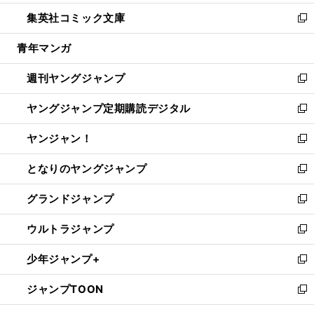
開
ウ
ン
ウ
し
集英社コミック文庫
く
で
ド
ィ
い
新
開
ウ
ン
ウ
し
青年マンガ
く
で
ド
ィ
い
開
ウ
ン
ウ
週刊ヤングジャンプ
く
で
ド
ィ
新
開
ウ
ン
し
ヤングジャンプ定期購読デジタル
く
で
ド
い
新
開
ウ
ウ
し
ヤンジャン！
く
で
ィ
い
新
開
ン
ウ
し
となりのヤングジャンプ
く
ド
ィ
い
新
ウ
ン
ウ
し
グランドジャンプ
で
ド
ィ
い
新
開
ウ
ン
ウ
し
ウルトラジャンプ
く
で
ド
ィ
い
新
開
ウ
ン
ウ
し
少年ジャンプ+
く
で
ド
ィ
い
新
開
ウ
ン
ウ
し
ジャンプTOON
く
で
ド
ィ
い
新
開
ウ
ン
ウ
し