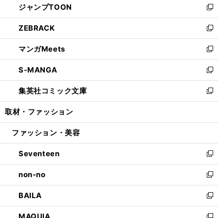
ジャンプTOON
く
で
ド
ィ
い
新
開
ウ
ン
ウ
し
ZEBRACK
く
で
ド
ィ
い
新
開
ウ
ン
ウ
し
マンガMeets
く
で
ド
ィ
い
新
開
ウ
ン
ウ
し
S-MANGA
く
で
ド
ィ
い
新
開
ウ
ン
ウ
し
集英社コミック文庫
く
で
ド
ィ
い
新
開
ウ
ン
ウ
し
取材・ファッション
く
で
ド
ィ
い
開
ウ
ン
ウ
ファッション・美容
く
で
ド
ィ
開
ウ
ン
Seventeen
く
で
ド
新
開
ウ
し
non-no
く
で
い
新
開
ウ
し
BAILA
く
ィ
い
新
ン
ウ
し
MAQUIA
ド
ィ
い