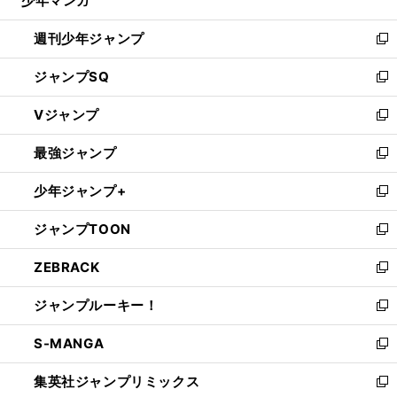
少年マンガ
で
る
開
週刊少年ジャンプ
く
新
し
ジャンプSQ
い
新
ウ
し
Vジャンプ
ィ
い
新
ン
ウ
し
最強ジャンプ
ド
ィ
い
新
ウ
ン
ウ
し
少年ジャンプ+
で
ド
ィ
い
新
開
ウ
ン
ウ
し
ジャンプTOON
く
で
ド
ィ
い
新
開
ウ
ン
ウ
し
ZEBRACK
く
で
ド
ィ
い
新
開
ウ
ン
ウ
し
ジャンプルーキー！
く
で
ド
ィ
い
新
開
ウ
ン
ウ
し
S-MANGA
く
で
ド
ィ
い
新
開
ウ
ン
ウ
し
集英社ジャンプリミックス
く
で
ド
ィ
い
新