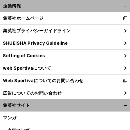
前
企業情報
へ
開
く/
集英社ホームページ
新
閉
し
じ
集英社プライバシーガイドライン
い
る
ウ
SHUEISHA Privacy Guideline
ィ
ン
Setting of Cookies
ド
ウ
web Sportivaについて
で
開
Web Sportivaについてのお問い合わせ
く
新
し
広告についてのお問い合わせ
い
ウ
集英社サイト
ィ
開
ン
く/
マンガ
ド
閉
ウ
じ