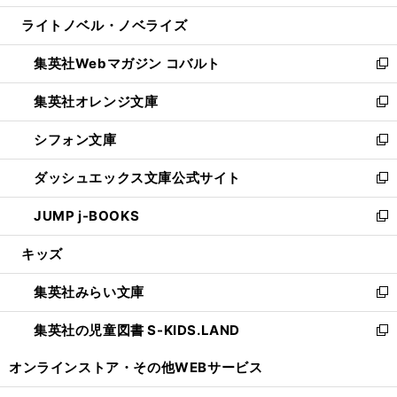
開
ウ
ン
ウ
し
ライトノベル・ノベライズ
く
で
ド
ィ
い
開
ウ
ン
ウ
集英社Webマガジン コバルト
く
で
ド
ィ
新
開
ウ
ン
し
集英社オレンジ文庫
く
で
ド
い
新
開
ウ
ウ
し
シフォン文庫
く
で
ィ
い
新
開
ン
ウ
し
ダッシュエックス文庫公式サイト
く
ド
ィ
い
新
ウ
ン
ウ
し
JUMP j-BOOKS
で
ド
ィ
い
新
開
ウ
ン
ウ
し
キッズ
く
で
ド
ィ
い
開
ウ
ン
ウ
集英社みらい文庫
く
で
ド
ィ
新
開
ウ
ン
し
集英社の児童図書 S-KIDS.LAND
く
で
ド
い
新
開
ウ
ウ
し
オンラインストア・
その他WEBサービス
く
で
ィ
い
開
ン
ウ