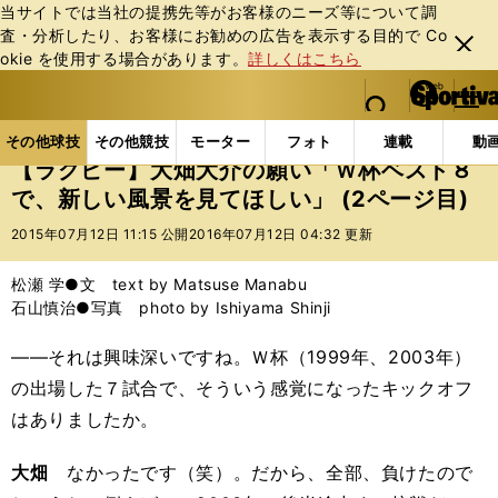
当サイトでは当社の提携先等がお客様のニーズ等について調
査・分析したり、お客様にお勧めの広告を表⽰する⽬的で Co
閉じ
okie を使⽤する場合があります。
詳しくはこちら
る
マイペ
web Sportiva (webスポルティーバ)
検索
メニュ
we
ー
その他球技の記事一覧
ラグビー
【ラグビー】大畑
b
ジ
その他球技
その他競技
モーター
フォト
連載
動
ス
【ラグビー】大畑大介の願い「Ｗ杯ベスト８
ポ
で、新しい風景を見てほしい」 (2ページ目)
ル
テ
2015年07月12日 11:15 公開
2016年07月12日 04:32 更新
ィ
ー
松瀬 学●文 text by Matsuse Manabu
バ
石山慎治●写真 photo by Ishiyama Shinji
――それは興味深いですね。Ｗ杯（1999年、2003年）
の出場した７試合で、そういう感覚になったキックオフ
はありましたか。
大畑
なかったです（笑）。だから、全部、負けたので