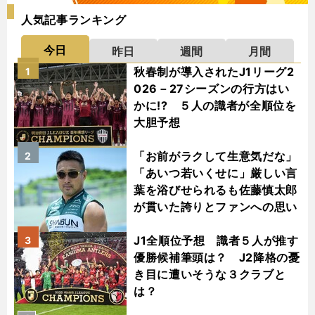
人気記事ランキング
今日
昨日
週間
月間
秋春制が導入されたJ1リーグ2
1
026－27シーズンの行方はい
かに!? ５人の識者が全順位を
大胆予想
「お前がラクして生意気だな」
2
「あいつ若いくせに」厳しい言
葉を浴びせられるも佐藤慎太郎
が貫いた誇りとファンへの思い
J1全順位予想 識者５人が推す
3
優勝候補筆頭は？ J2降格の憂
き目に遭いそうな３クラブと
は？