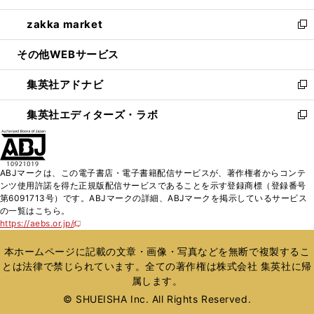
開
ウ
ン
ウ
し
zakka market
く
で
ド
ィ
い
新
開
ウ
ン
ウ
し
その他WEBサービス
く
で
ド
ィ
い
開
ウ
ン
ウ
集英社アドナビ
く
で
ド
ィ
新
開
ウ
ン
し
集英社エディターズ・ラボ
く
で
ド
い
新
開
ウ
ウ
し
く
で
ィ
い
開
ン
ウ
ABJマークは、この電子書店・電子書籍配信サービスが、著作権者からコンテ
く
ド
ィ
ンツ使用許諾を得た正規版配信サービスであることを示す登録商標（登録番号
ウ
ン
第6091713号）です。ABJマークの詳細、ABJマークを掲示しているサービス
で
ド
の一覧はこちら。
開
ウ
https://aebs.or.jp/
新
く
で
し
い
開
本ホームページに記載の文章・画像・写真などを無断で複製するこ
ウ
く
とは法律で禁じられています。全ての著作権は株式会社 集英社に帰
ィ
属します。
ン
ド
© SHUEISHA Inc. All Rights Reserved.
ウ