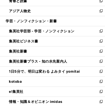
青春と読書
で
ド
ィ
い
新
開
ウ
ン
ウ
し
アジア人物史
く
で
ド
ィ
い
新
開
ウ
ン
ウ
し
学芸・ノンフィクション・新書
く
で
ド
ィ
い
開
ウ
ン
ウ
集英社学芸部 - 学芸・ノンフィクション
く
で
ド
ィ
新
開
ウ
ン
し
集英社ビジネス書
く
で
ド
い
新
開
ウ
ウ
し
集英社新書
く
で
ィ
い
新
開
ン
ウ
し
集英社新書プラス - 知の水先案内人
く
ド
ィ
い
新
ウ
ン
ウ
し
1日5分で、明日は変わる よみタイ yomitai
で
ド
ィ
い
新
開
ウ
ン
ウ
し
kotoba
く
で
ド
ィ
い
新
開
ウ
ン
ウ
し
e!集英社
く
で
ド
ィ
い
新
開
ウ
ン
ウ
し
情報・知識＆オピニオン imidas
く
で
ド
ィ
い
新