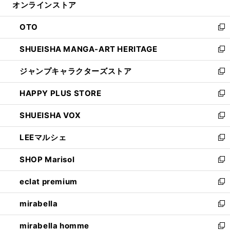
オンラインストア
く
ド
ィ
ウ
ン
OTO
で
ド
新
開
ウ
し
SHUEISHA MANGA-ART HERITAGE
く
で
い
新
開
ウ
し
ジャンプキャラクターズストア
く
ィ
い
新
ン
ウ
し
HAPPY PLUS STORE
ド
ィ
い
新
ウ
ン
ウ
し
SHUEISHA VOX
で
ド
ィ
い
新
開
ウ
ン
ウ
し
LEEマルシェ
く
で
ド
ィ
い
新
開
ウ
ン
ウ
し
SHOP Marisol
く
で
ド
ィ
い
新
開
ウ
ン
ウ
し
eclat premium
く
で
ド
ィ
い
新
開
ウ
ン
ウ
し
mirabella
く
で
ド
ィ
い
新
開
ウ
ン
ウ
し
mirabella homme
く
で
ド
ィ
い
新