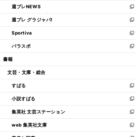
ウ
ン
し
週プレNEWS
く
で
ド
い
新
開
ウ
ウ
し
週プレ グラジャパ!
く
で
ィ
い
新
開
ン
ウ
し
Sportiva
く
ド
ィ
い
新
ウ
ン
ウ
し
パラスポ
で
ド
ィ
い
新
開
ウ
ン
ウ
し
書籍
く
で
ド
ィ
い
開
ウ
ン
ウ
文芸・文庫・総合
く
で
ド
ィ
開
ウ
ン
すばる
く
で
ド
新
開
ウ
し
小説すばる
く
で
い
新
開
ウ
し
集英社 文芸ステーション
く
ィ
い
新
ン
ウ
し
web 集英社文庫
ド
ィ
い
新
ウ
ン
ウ
し