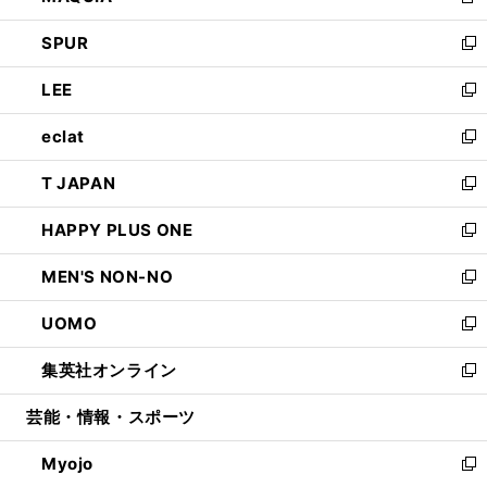
新
ウ
ン
ウ
し
SPUR
で
ド
ィ
い
新
開
ウ
ン
ウ
し
LEE
く
で
ド
ィ
い
新
開
ウ
ン
ウ
し
eclat
く
で
ド
ィ
い
新
開
ウ
ン
ウ
し
T JAPAN
く
で
ド
ィ
い
新
開
ウ
ン
ウ
し
HAPPY PLUS ONE
く
で
ド
ィ
い
新
開
ウ
ン
ウ
し
MEN'S NON-NO
く
で
ド
ィ
い
新
開
ウ
ン
ウ
し
UOMO
く
で
ド
ィ
い
新
開
ウ
ン
ウ
し
集英社オンライン
く
で
ド
ィ
い
新
開
ウ
ン
ウ
し
芸能・情報・スポーツ
く
で
ド
ィ
い
開
ウ
ン
ウ
Myojo
く
で
ド
ィ
新
開