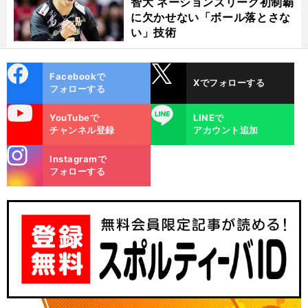
智大 ネーションズリーグ初制覇
に欠かせない「ボール落とさな
い」技術
cebo
X
Facebookで
Xでフォローする
ok
フォローする
uTube
LINE
YouTubeで
LINEで
チャンネル登録
アカウント追加
stagra
Instagramで
m
フォローする