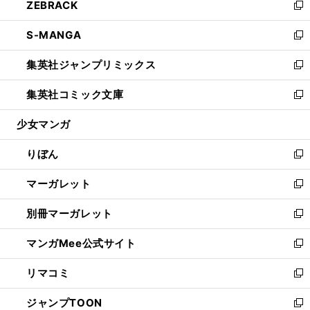
ZEBRACK
く
で
ド
ィ
い
新
開
ウ
ン
ウ
し
S-MANGA
く
で
ド
ィ
い
新
開
ウ
ン
ウ
し
集英社ジャンプリミックス
く
で
ド
ィ
い
新
開
ウ
ン
ウ
し
集英社コミック文庫
く
で
ド
ィ
い
新
開
ウ
ン
ウ
し
少女マンガ
く
で
ド
ィ
い
開
ウ
ン
ウ
りぼん
く
で
ド
ィ
新
開
ウ
ン
し
マーガレット
く
で
ド
い
新
開
ウ
ウ
し
別冊マーガレット
く
で
ィ
い
新
開
ン
ウ
し
マンガMee公式サイト
く
ド
ィ
い
新
ウ
ン
ウ
し
リマコミ
で
ド
ィ
い
新
開
ウ
ン
ウ
し
ジャンプTOON
く
で
ド
ィ
い
新