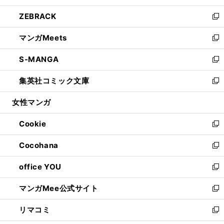
開
ウ
ン
ウ
し
ZEBRACK
く
で
ド
ィ
い
新
開
ウ
ン
ウ
し
マンガMeets
く
で
ド
ィ
い
新
開
ウ
ン
ウ
し
S-MANGA
く
で
ド
ィ
い
新
開
ウ
ン
ウ
し
集英社コミック文庫
く
で
ド
ィ
い
新
開
ウ
ン
ウ
し
女性マンガ
く
で
ド
ィ
い
開
ウ
ン
ウ
Cookie
く
で
ド
ィ
新
開
ウ
ン
し
Cocohana
く
で
ド
い
新
開
ウ
ウ
し
office YOU
く
で
ィ
い
新
開
ン
ウ
し
マンガMee公式サイト
く
ド
ィ
い
新
ウ
ン
ウ
し
リマコミ
で
ド
ィ
い
新
開
ウ
ン
ウ
し