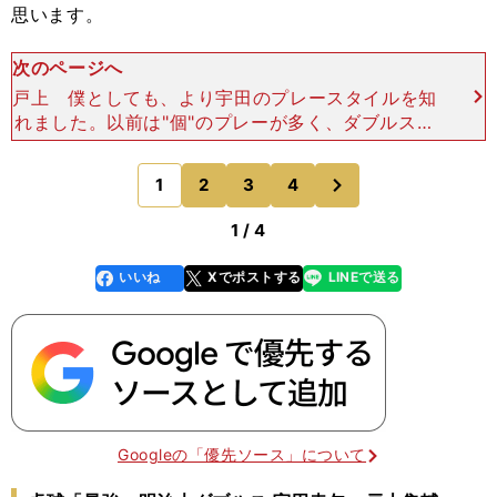
思います。
次のページへ
戸上 僕としても、より宇田のプレースタイルを知
れました。以前は"個"のプレーが多く、ダブルスな
のにどこか噛み合わなくて、勝てるはずの相手にも
勝てない時期が続いていた。でも最近は、お互いに
次
1
2
3
4
のページへ
先を読んだプレ
1 / 4
いいね
Xでポストする
LINEで送る
line
faceboo
x
k
Googleの「優先ソース」について