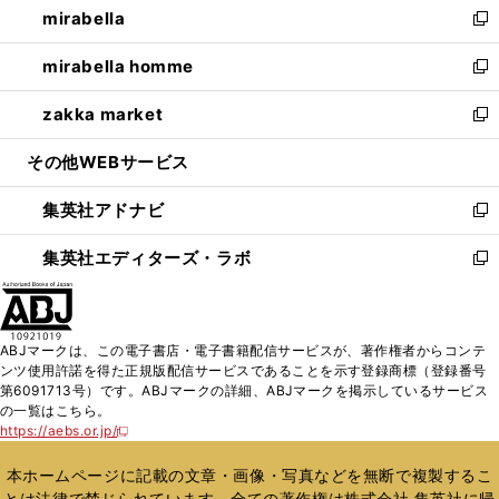
mirabella
く
で
ド
ィ
い
新
開
ウ
ン
ウ
し
mirabella homme
く
で
ド
ィ
い
新
開
ウ
ン
ウ
し
zakka market
く
で
ド
ィ
い
新
開
ウ
ン
ウ
し
その他WEBサービス
く
で
ド
ィ
い
開
ウ
ン
ウ
集英社アドナビ
く
で
ド
ィ
新
開
ウ
ン
し
集英社エディターズ・ラボ
く
で
ド
い
新
開
ウ
ウ
し
く
で
ィ
い
開
ン
ウ
ABJマークは、この電子書店・電子書籍配信サービスが、著作権者からコンテ
く
ド
ィ
ンツ使用許諾を得た正規版配信サービスであることを示す登録商標（登録番号
ウ
ン
第6091713号）です。ABJマークの詳細、ABJマークを掲示しているサービス
で
ド
の一覧はこちら。
開
ウ
https://aebs.or.jp/
新
く
で
し
い
開
本ホームページに記載の文章・画像・写真などを無断で複製するこ
ウ
く
とは法律で禁じられています。全ての著作権は株式会社 集英社に帰