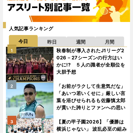
人気記事ランキング
今日
昨日
週間
月間
秋春制が導入されたJ1リーグ2
1
026－27シーズンの行方はい
かに!? ５人の識者が全順位を
大胆予想
「お前がラクして生意気だな」
2
「あいつ若いくせに」厳しい言
葉を浴びせられるも佐藤慎太郎
が貫いた誇りとファンへの思い
【夏の甲子園2026】「優勝は
3
横浜じゃない」 波乱必至の組み