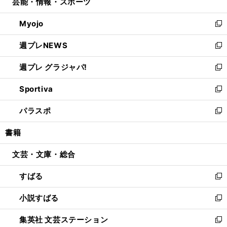
芸能・情報・スポーツ
く
で
ド
ィ
い
開
ウ
ン
ウ
Myojo
く
で
ド
ィ
新
開
ウ
ン
し
週プレNEWS
く
で
ド
い
新
開
ウ
ウ
し
週プレ グラジャパ!
く
で
ィ
い
新
開
ン
ウ
し
Sportiva
く
ド
ィ
い
新
ウ
ン
ウ
し
パラスポ
で
ド
ィ
い
新
開
ウ
ン
ウ
し
書籍
く
で
ド
ィ
い
開
ウ
ン
ウ
文芸・文庫・総合
く
で
ド
ィ
開
ウ
ン
すばる
く
で
ド
新
開
ウ
し
小説すばる
く
で
い
新
開
ウ
し
集英社 文芸ステーション
く
ィ
い
新