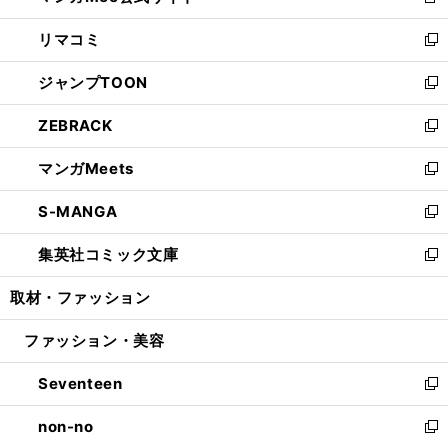
新
ウ
ン
ウ
し
リマコミ
で
ド
ィ
い
新
開
ウ
ン
ウ
し
ジャンプTOON
く
で
ド
ィ
い
新
開
ウ
ン
ウ
し
ZEBRACK
く
で
ド
ィ
い
新
開
ウ
ン
ウ
し
マンガMeets
く
で
ド
ィ
い
新
開
ウ
ン
ウ
し
S-MANGA
く
で
ド
ィ
い
新
開
ウ
ン
ウ
し
集英社コミック文庫
く
で
ド
ィ
い
新
開
ウ
ン
ウ
し
取材・ファッション
く
で
ド
ィ
い
開
ウ
ン
ウ
ファッション・美容
く
で
ド
ィ
開
ウ
ン
Seventeen
く
で
ド
新
開
ウ
し
non-no
く
で
い
新
開