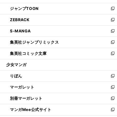
開
ウ
ン
ウ
し
ジャンプTOON
く
で
ド
ィ
い
新
開
ウ
ン
ウ
し
ZEBRACK
く
で
ド
ィ
い
新
開
ウ
ン
ウ
し
S-MANGA
く
で
ド
ィ
い
新
開
ウ
ン
ウ
し
集英社ジャンプリミックス
く
で
ド
ィ
い
新
開
ウ
ン
ウ
し
集英社コミック文庫
く
で
ド
ィ
い
新
開
ウ
ン
ウ
し
少女マンガ
く
で
ド
ィ
い
開
ウ
ン
ウ
りぼん
く
で
ド
ィ
新
開
ウ
ン
し
マーガレット
く
で
ド
い
新
開
ウ
ウ
し
別冊マーガレット
く
で
ィ
い
新
開
ン
ウ
し
マンガMee公式サイト
く
ド
ィ
い
新
ウ
ン
ウ
し