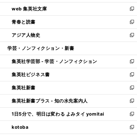
ン
ウ
し
web 集英社文庫
ド
ィ
い
新
ウ
ン
ウ
し
青春と読書
で
ド
ィ
い
新
開
ウ
ン
ウ
し
アジア人物史
く
で
ド
ィ
い
新
開
ウ
ン
ウ
し
学芸・ノンフィクション・新書
く
で
ド
ィ
い
開
ウ
ン
ウ
集英社学芸部 - 学芸・ノンフィクション
く
で
ド
ィ
新
開
ウ
ン
し
集英社ビジネス書
く
で
ド
い
新
開
ウ
ウ
し
集英社新書
く
で
ィ
い
新
開
ン
ウ
し
集英社新書プラス - 知の水先案内人
く
ド
ィ
い
新
ウ
ン
ウ
し
1日5分で、明日は変わる よみタイ yomitai
で
ド
ィ
い
新
開
ウ
ン
ウ
し
kotoba
く
で
ド
ィ
い
新
開
ウ
ン
ウ
し