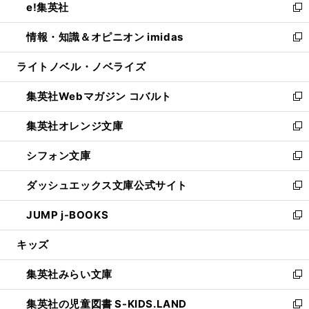
e!集英社
く
で
ド
ィ
い
新
開
ウ
ン
ウ
し
情報・知識＆オピニオン imidas
く
で
ド
ィ
い
新
開
ウ
ン
ウ
し
ライトノベル・ノベライズ
く
で
ド
ィ
い
開
ウ
ン
ウ
集英社Webマガジン コバルト
く
で
ド
ィ
新
開
ウ
ン
し
集英社オレンジ文庫
く
で
ド
い
新
開
ウ
ウ
し
シフォン文庫
く
で
ィ
い
新
開
ン
ウ
し
ダッシュエックス文庫公式サイト
く
ド
ィ
い
新
ウ
ン
ウ
し
JUMP j-BOOKS
で
ド
ィ
い
新
開
ウ
ン
ウ
し
キッズ
く
で
ド
ィ
い
開
ウ
ン
ウ
集英社みらい文庫
く
で
ド
ィ
新
開
ウ
ン
し
集英社の児童図書 S-KIDS.LAND
く
で
ド
い
新