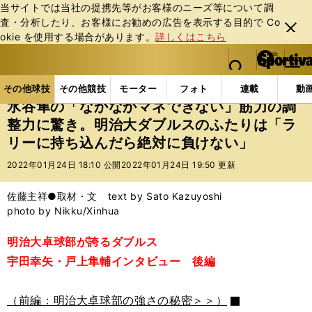
当サイトでは当社の提携先等がお客様のニーズ等について調
査・分析したり、お客様にお勧めの広告を表⽰する⽬的で Co
閉じ
okie を使⽤する場合があります。
詳しくはこちら
る
マイペ
web Sportiva (webスポルティーバ)
検索
メニュ
we
ー
その他球技の記事一覧
その他球技
水谷隼の「なか
b
ジ
その他球技
その他競技
モーター
フォト
連載
動
ス
水谷隼の「なかなかマネできない」筋力の調
ポ
整力に驚き。明治大ダブルスのふたりは「ラ
ル
リーに持ち込んだら絶対に負けない」
テ
ィ
2022年01月24日 18:10 公開
2022年01月24日 19:50 更新
ー
バ
佐藤主祥●取材・文 text by Sato Kazuyoshi
photo by Nikku/Xinhua
明治大卓球部が誇るダブルス
宇田幸矢・戸上隼輔インタビュー 後編
（前編：明治大卓球部の強さの秘密＞＞）