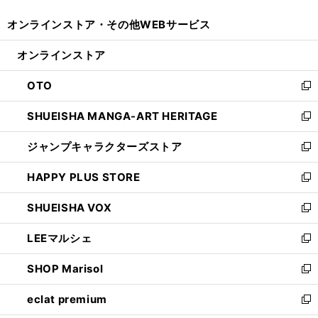
開
ウ
ウ
し
オンラインストア・
その他WEBサービス
く
で
ィ
い
開
ン
ウ
オンラインストア
く
ド
ィ
ウ
ン
OTO
で
ド
新
開
ウ
し
SHUEISHA MANGA-ART HERITAGE
く
で
い
新
開
ウ
し
ジャンプキャラクターズストア
く
ィ
い
新
ン
ウ
し
HAPPY PLUS STORE
ド
ィ
い
新
ウ
ン
ウ
し
SHUEISHA VOX
で
ド
ィ
い
新
開
ウ
ン
ウ
し
LEEマルシェ
く
で
ド
ィ
い
新
開
ウ
ン
ウ
し
SHOP Marisol
く
で
ド
ィ
い
新
開
ウ
ン
ウ
し
eclat premium
く
で
ド
ィ
い
新
開
ウ
ン
ウ
し