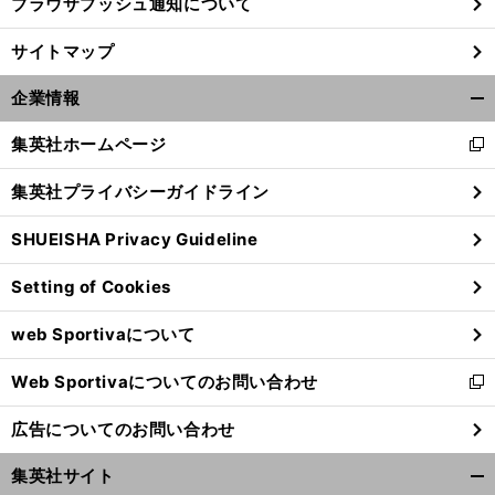
ブラウザプッシュ通知について
サイトマップ
企業情報
開
く/
集英社ホームページ
新
閉
し
じ
集英社プライバシーガイドライン
い
る
ウ
SHUEISHA Privacy Guideline
ィ
ン
Setting of Cookies
ド
ウ
web Sportivaについて
で
開
Web Sportivaについてのお問い合わせ
く
新
し
広告についてのお問い合わせ
い
ウ
集英社サイト
ィ
開