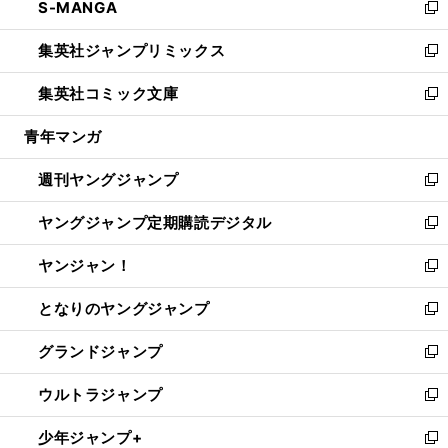
S-MANGA
く
で
ド
ィ
い
新
開
ウ
ン
ウ
し
集英社ジャンプリミックス
く
で
ド
ィ
い
新
開
ウ
ン
ウ
し
集英社コミック文庫
く
で
ド
ィ
い
新
開
ウ
ン
ウ
し
青年マンガ
く
で
ド
ィ
い
開
ウ
ン
ウ
週刊ヤングジャンプ
く
で
ド
ィ
新
開
ウ
ン
し
ヤングジャンプ定期購読デジタル
く
で
ド
い
新
開
ウ
ウ
し
ヤンジャン！
く
で
ィ
い
新
開
ン
ウ
し
となりのヤングジャンプ
く
ド
ィ
い
新
ウ
ン
ウ
し
グランドジャンプ
で
ド
ィ
い
新
開
ウ
ン
ウ
し
ウルトラジャンプ
く
で
ド
ィ
い
新
開
ウ
ン
ウ
し
少年ジャンプ+
く
で
ド
ィ
い
新