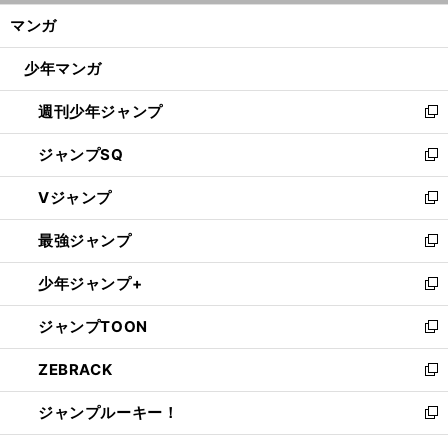
ン
く/
マンガ
ド
閉
ウ
じ
少年マンガ
で
る
開
週刊少年ジャンプ
く
新
し
ジャンプSQ
い
新
ウ
し
Vジャンプ
ィ
い
新
ン
ウ
し
最強ジャンプ
ド
ィ
い
新
ウ
ン
ウ
し
少年ジャンプ+
で
ド
ィ
い
新
開
ウ
ン
ウ
し
ジャンプTOON
く
で
ド
ィ
い
新
開
ウ
ン
ウ
し
ZEBRACK
く
で
ド
ィ
い
新
開
ウ
ン
ウ
し
ジャンプルーキー！
く
で
ド
ィ
い
新
開
ウ
ン
ウ
し