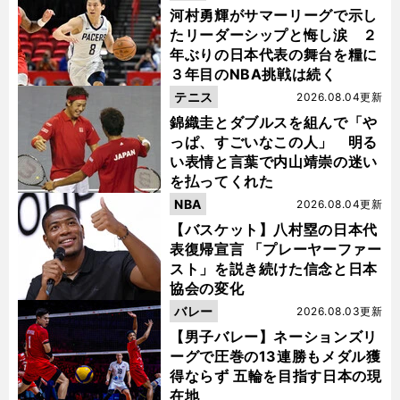
河村勇輝がサマーリーグで示し
たリーダーシップと悔し涙 ２
年ぶりの日本代表の舞台を糧に
３年目のNBA挑戦は続く
テニス
2026.08.04更新
錦織圭とダブルスを組んで「や
っぱ、すごいなこの人」 明る
い表情と言葉で内山靖崇の迷い
を払ってくれた
NBA
2026.08.04更新
【バスケット】八村塁の日本代
表復帰宣言 「プレーヤーファー
スト」を説き続けた信念と日本
協会の変化
バレー
2026.08.03更新
【男子バレー】ネーションズリ
ーグで圧巻の13連勝もメダル獲
得ならず 五輪を目指す日本の現
在地