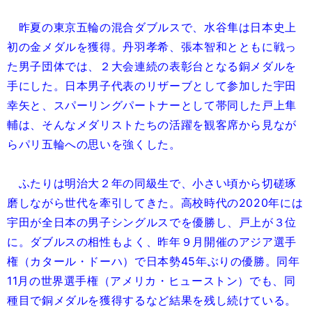
昨夏の東京五輪の混合ダブルスで、水谷隼は日本史上
初の金メダルを獲得。丹羽孝希、張本智和とともに戦っ
た男子団体では、２大会連続の表彰台となる銅メダルを
手にした。日本男子代表のリザーブとして参加した宇田
幸矢と、スパーリングパートナーとして帯同した戸上隼
輔は、そんなメダリストたちの活躍を観客席から見なが
らパリ五輪への思いを強くした。
ふたりは明治大２年の同級生で、小さい頃から切磋琢
磨しながら世代を牽引してきた。高校時代の2020年には
宇田が全日本の男子シングルスでを優勝し、戸上が３位
に。ダブルスの相性もよく、昨年９月開催のアジア選手
権（カタール・ドーハ）で日本勢45年ぶりの優勝。同年
11月の世界選手権（アメリカ・ヒューストン）でも、同
種目で銅メダルを獲得するなど結果を残し続けている。