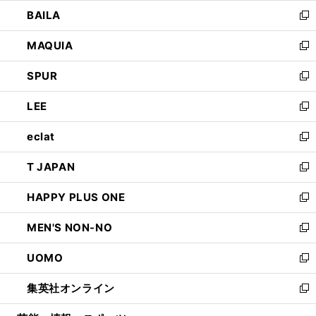
ウ
し
BAILA
く
ィ
い
新
ン
ウ
し
MAQUIA
ド
ィ
い
新
ウ
ン
ウ
し
SPUR
で
ド
ィ
い
新
開
ウ
ン
ウ
し
LEE
く
で
ド
ィ
い
新
開
ウ
ン
ウ
し
eclat
く
で
ド
ィ
い
新
開
ウ
ン
ウ
し
T JAPAN
く
で
ド
ィ
い
新
開
ウ
ン
ウ
し
HAPPY PLUS ONE
く
で
ド
ィ
い
新
開
ウ
ン
ウ
し
MEN'S NON-NO
く
で
ド
ィ
い
新
開
ウ
ン
ウ
し
UOMO
く
で
ド
ィ
い
新
開
ウ
ン
ウ
し
集英社オンライン
く
で
ド
ィ
い
新
開
ウ
ン
ウ
し