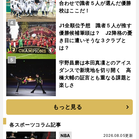
合わせで識者５人が選んだ優勝
校はここだ！
4
J1全順位予想 識者５人が推す
優勝候補筆頭は？ J2降格の憂
き目に遭いそうな３クラブと
は？
5
宇野昌磨は本田真凜とのアイス
ダンスで新境地を切り開く 高
橋大輔の証言とも重なる課題と
楽しさ
もっと見る
各スポーツコラム記事
NBA
2026.08.05更新