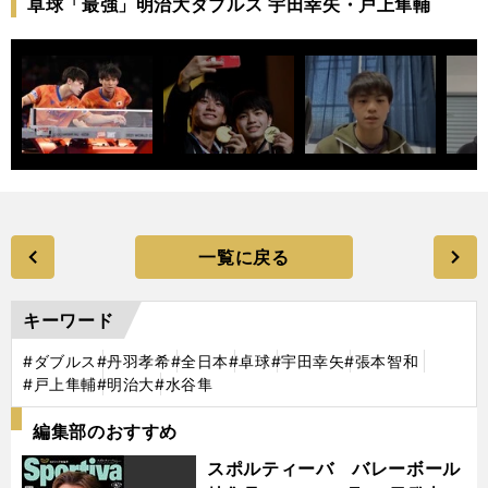
卓球「最強」明治大ダブルス 宇田幸矢・戸上隼輔
一覧に戻る
キーワード
#ダブルス
#丹羽孝希
#全日本
#卓球
#宇田幸矢
#張本智和
#戸上隼輔
#明治大
#水谷隼
編集部のおすすめ
スポルティーバ バレーボール