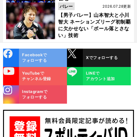
バレー
2026.07.28更新
【男子バレー】山本智大と小川
智大 ネーションズリーグ初制覇
に欠かせない「ボール落とさな
い」技術
cebo
X
Facebookで
Xでフォローする
ok
フォローする
uTube
LINE
YouTubeで
LINEで
チャンネル登録
アカウント追加
。
・
自
」
前
へ
stagra
Instagramで
m
フォローする