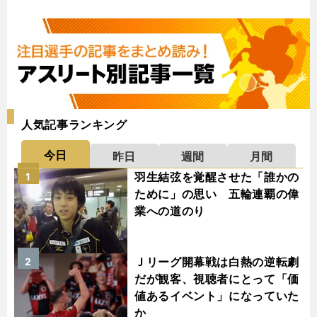
人気記事ランキング
今日
昨日
週間
月間
羽生結弦を覚醒させた「誰かの
1
ために」の思い 五輪連覇の偉
業への道のり
Ｊリーグ開幕戦は白熱の逆転劇
2
だが観客、視聴者にとって「価
値あるイベント」になっていた
か