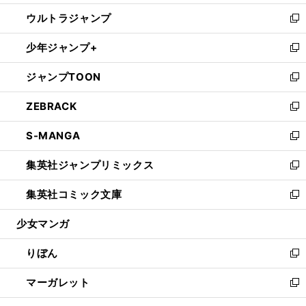
開
ウ
ン
ウ
し
ウルトラジャンプ
く
で
ド
ィ
い
新
開
ウ
ン
ウ
し
少年ジャンプ+
く
で
ド
ィ
い
新
開
ウ
ン
ウ
し
ジャンプTOON
く
で
ド
ィ
い
新
開
ウ
ン
ウ
し
ZEBRACK
く
で
ド
ィ
い
新
開
ウ
ン
ウ
し
S-MANGA
く
で
ド
ィ
い
新
開
ウ
ン
ウ
し
集英社ジャンプリミックス
く
で
ド
ィ
い
新
開
ウ
ン
ウ
し
集英社コミック文庫
く
で
ド
ィ
い
新
開
ウ
ン
ウ
し
少女マンガ
く
で
ド
ィ
い
開
ウ
ン
ウ
りぼん
く
で
ド
ィ
新
開
ウ
ン
し
マーガレット
く
で
ド
い
新
開
ウ
ウ
し