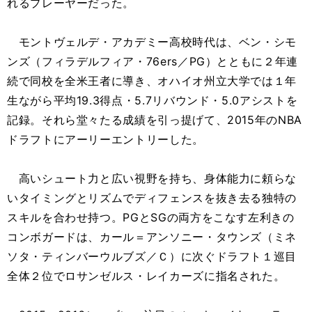
れるプレーヤーだった。
モントヴェルデ・アカデミー高校時代は、ベン・シモ
ンズ（フィラデルフィア・76ers／PG）とともに２年連
続で同校を全米王者に導き、オハイオ州立大学では１年
生ながら平均19.3得点・5.7リバウンド・5.0アシストを
記録。それら堂々たる成績を引っ提げて、2015年のNBA
ドラフトにアーリーエントリーした。
高いシュート力と広い視野を持ち、身体能力に頼らな
いタイミングとリズムでディフェンスを抜き去る独特の
スキルを合わせ持つ。PGとSGの両方をこなす左利きの
コンボガードは、カール＝アンソニー・タウンズ（ミネ
ソタ・ティンバーウルブズ／Ｃ）に次ぐドラフト１巡目
全体２位でロサンゼルス・レイカーズに指名された。