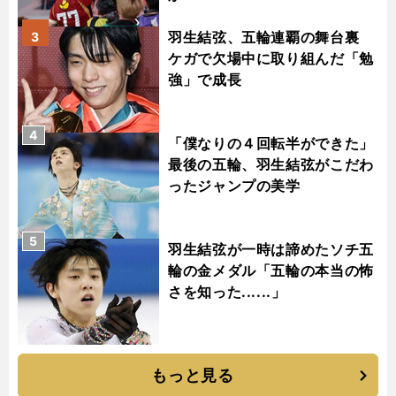
羽生結弦、五輪連覇の舞台裏
3
ケガで欠場中に取り組んだ「勉
強」で成長
4
「僕なりの４回転半ができた」
最後の五輪、羽生結弦がこだわ
ったジャンプの美学
5
羽生結弦が一時は諦めたソチ五
輪の金メダル「五輪の本当の怖
さを知った......」
もっと見る