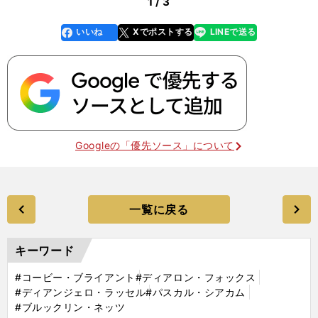
1 / 3
いいね
Xでポストする
LINEで送る
line
faceboo
x
k
Googleの「優先ソース」について
一覧に戻る
キーワード
#コービー・ブライアント
#ディアロン・フォックス
#ディアンジェロ・ラッセル
#パスカル・シアカム
#ブルックリン・ネッツ