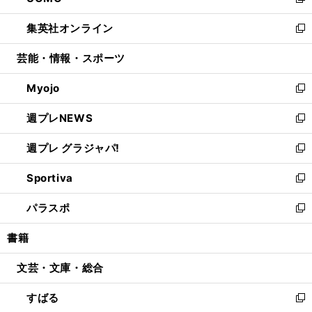
い
新
開
ウ
ン
ウ
し
集英社オンライン
く
で
ド
ィ
い
新
開
ウ
ン
ウ
し
芸能・情報・スポーツ
く
で
ド
ィ
い
開
ウ
ン
ウ
Myojo
く
で
ド
ィ
新
開
ウ
ン
し
週プレNEWS
く
で
ド
い
新
開
ウ
ウ
し
週プレ グラジャパ!
く
で
ィ
い
新
開
ン
ウ
し
Sportiva
く
ド
ィ
い
新
ウ
ン
ウ
し
パラスポ
で
ド
ィ
い
新
開
ウ
ン
ウ
し
書籍
く
で
ド
ィ
い
開
ウ
ン
ウ
文芸・文庫・総合
く
で
ド
ィ
開
ウ
ン
すばる
く
で
ド
新