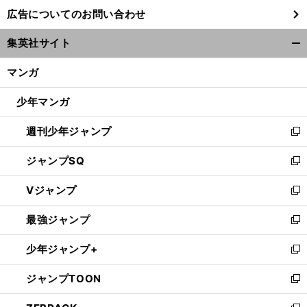
し
広告についてのお問い合わせ
い
ウ
集英社サイト
ィ
開
ン
く/
マンガ
ド
閉
ウ
じ
少年マンガ
で
る
開
週刊少年ジャンプ
く
新
し
ジャンプSQ
い
新
ウ
し
Vジャンプ
ィ
い
新
ン
ウ
し
最強ジャンプ
ド
ィ
い
新
ウ
ン
ウ
し
少年ジャンプ+
で
ド
ィ
い
新
開
ウ
ン
ウ
し
ジャンプTOON
く
で
ド
ィ
い
新
開
ウ
ン
ウ
し