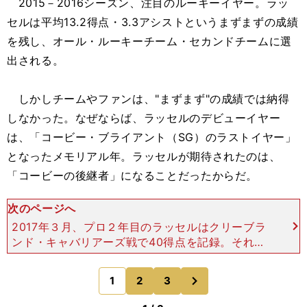
2015－2016シーズン、注目のルーキーイヤー。ラッ
セルは平均13.2得点・3.3アシストというまずまずの成績
を残し、オール・ルーキーチーム・セカンドチームに選
出される。
しかしチームやファンは、"まずまず"の成績では納得
しなかった。なぜならば、ラッセルのデビューイヤー
は、「コービー・ブライアント（SG）のラストイヤー」
となったメモリアル年。ラッセルが期待されたのは、
「コービーの後継者」になることだったからだ。
次のページへ
2017年３月、プロ２年目のラッセルはクリーブラ
ンド・キャバリアーズ戦で40得点を記録。それま
でレギュラーシーズンで40得点以上を記録したレ
イカーズの最年少記録は、コービーの持つ22歳105
次
1
2
3
のページへ
日だった。