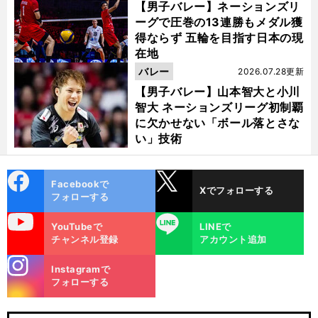
【男子バレー】ネーションズリ
ーグで圧巻の13連勝もメダル獲
得ならず 五輪を目指す日本の現
在地
バレー
2026.07.28更新
【男子バレー】山本智大と小川
智大 ネーションズリーグ初制覇
に欠かせない「ボール落とさな
い」技術
cebo
X
Facebookで
Xでフォローする
ok
フォローする
uTube
LINE
YouTubeで
LINEで
チャンネル登録
アカウント追加
stagra
Instagramで
m
フォローする