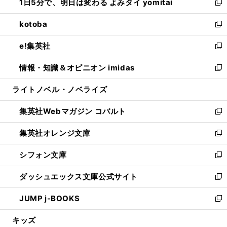
1日5分で、明日は変わる よみタイ yomitai
で
ド
ィ
い
新
開
ウ
ン
ウ
し
kotoba
く
で
ド
ィ
い
新
開
ウ
ン
ウ
し
e!集英社
く
で
ド
ィ
い
新
開
ウ
ン
ウ
し
情報・知識＆オピニオン imidas
く
で
ド
ィ
い
新
開
ウ
ン
ウ
し
ライトノベル・ノベライズ
く
で
ド
ィ
い
開
ウ
ン
ウ
集英社Webマガジン コバルト
く
で
ド
ィ
新
開
ウ
ン
し
集英社オレンジ文庫
く
で
ド
い
新
開
ウ
ウ
し
シフォン文庫
く
で
ィ
い
新
開
ン
ウ
し
ダッシュエックス文庫公式サイト
く
ド
ィ
い
新
ウ
ン
ウ
し
JUMP j-BOOKS
で
ド
ィ
い
新
開
ウ
ン
ウ
し
キッズ
く
で
ド
ィ
い