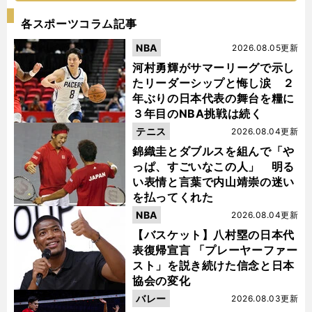
各スポーツコラム記事
NBA
2026.08.05更新
河村勇輝がサマーリーグで示し
たリーダーシップと悔し涙 ２
年ぶりの日本代表の舞台を糧に
３年目のNBA挑戦は続く
テニス
2026.08.04更新
錦織圭とダブルスを組んで「や
っぱ、すごいなこの人」 明る
い表情と言葉で内山靖崇の迷い
を払ってくれた
NBA
2026.08.04更新
【バスケット】八村塁の日本代
表復帰宣言 「プレーヤーファー
スト」を説き続けた信念と日本
協会の変化
バレー
2026.08.03更新