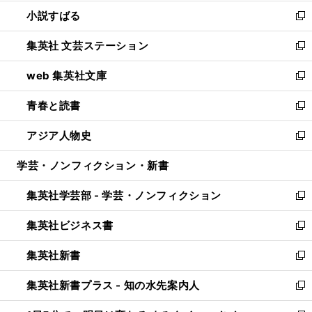
開
ウ
し
小説すばる
く
で
い
新
開
ウ
し
集英社 文芸ステーション
く
ィ
い
新
ン
ウ
し
web 集英社文庫
ド
ィ
い
新
ウ
ン
ウ
し
青春と読書
で
ド
ィ
い
新
開
ウ
ン
ウ
し
アジア人物史
く
で
ド
ィ
い
新
開
ウ
ン
ウ
し
学芸・ノンフィクション・新書
く
で
ド
ィ
い
開
ウ
ン
ウ
集英社学芸部 - 学芸・ノンフィクション
く
で
ド
ィ
新
開
ウ
ン
し
集英社ビジネス書
く
で
ド
い
新
開
ウ
ウ
し
集英社新書
く
で
ィ
い
新
開
ン
ウ
し
集英社新書プラス - 知の水先案内人
く
ド
ィ
い
新
ウ
ン
ウ
し