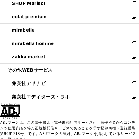
SHOP Marisol
く
で
ド
ィ
い
新
開
ウ
ン
ウ
し
eclat premium
く
で
ド
ィ
い
新
開
ウ
ン
ウ
し
mirabella
く
で
ド
ィ
い
新
開
ウ
ン
ウ
し
mirabella homme
く
で
ド
ィ
い
新
開
ウ
ン
ウ
し
zakka market
く
で
ド
ィ
い
新
開
ウ
ン
ウ
し
その他WEBサービス
く
で
ド
ィ
い
開
ウ
ン
ウ
集英社アドナビ
く
で
ド
ィ
新
開
ウ
ン
し
集英社エディターズ・ラボ
く
で
ド
い
新
開
ウ
ウ
し
く
で
ィ
い
開
ン
ウ
ABJマークは、この電子書店・電子書籍配信サービスが、著作権者からコンテ
く
ド
ィ
ンツ使用許諾を得た正規版配信サービスであることを示す登録商標（登録番号
ウ
ン
第6091713号）です。ABJマークの詳細、ABJマークを掲示しているサービス
で
ド