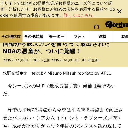
当サイトでは当社の提携先等がお客様のニーズ等について調
査・分析したり、お客様にお勧めの広告を表⽰する⽬的で Co
閉じ
okie を使⽤する場合があります。
詳しくはこちら
る
マイペ
web Sportiva (webスポルティーバ)
検索
メニュ
we
ー
その他球技の記事一覧
バスケットボール
NBA
b
ジ
その他球技
その他競技
モーター
フォト
連載
動
ス
同僚から総スカンを食らって放出された
ポ
NBAの悪童が、ついに覚醒！
ル
テ
2019年04月03日 06:55 公開
2019年04月03日 06:56 更新
ィ
ー
水野光博●文 text by Mizuno Mitsuhiro
photo by AFLO
バ
今シーズンのMIP（最成長選手賞）候補は粒ぞろい
だ。
昨季の平均7.3得点から今季は平均16.8得点まで向上さ
せたパスカル・シアカム（トロント・ラプターズ／PF）
や、成績が下がりがちな２年目のジンクスを跳ね返して