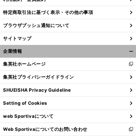
特定商取引法に基づく表示・その他の事項
ブラウザプッシュ通知について
サイトマップ
企業情報
開
く/
集英社ホームページ
新
閉
し
じ
集英社プライバシーガイドライン
い
る
ウ
SHUEISHA Privacy Guideline
ィ
ン
Setting of Cookies
ド
ウ
web Sportivaについて
で
開
Web Sportivaについてのお問い合わせ
く
新