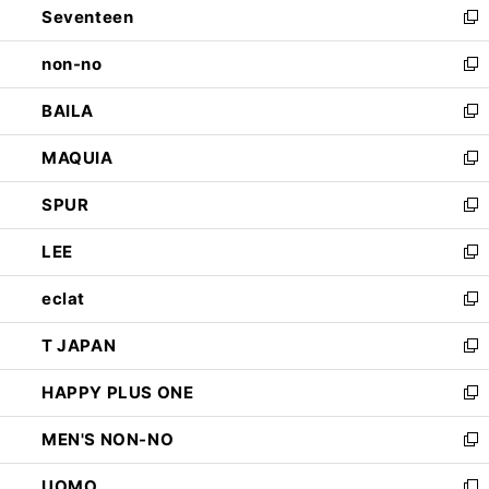
Seventeen
く
で
ド
新
開
ウ
し
non-no
く
で
い
新
開
ウ
し
BAILA
く
ィ
い
新
ン
ウ
し
MAQUIA
ド
ィ
い
新
ウ
ン
ウ
し
SPUR
で
ド
ィ
い
新
開
ウ
ン
ウ
し
LEE
く
で
ド
ィ
い
新
開
ウ
ン
ウ
し
eclat
く
で
ド
ィ
い
新
開
ウ
ン
ウ
し
T JAPAN
く
で
ド
ィ
い
新
開
ウ
ン
ウ
し
HAPPY PLUS ONE
く
で
ド
ィ
い
新
開
ウ
ン
ウ
し
MEN'S NON-NO
く
で
ド
ィ
い
新
開
ウ
ン
ウ
し
UOMO
く
で
ド
ィ