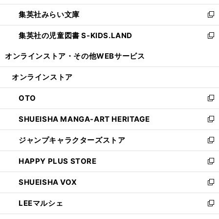
開
ウ
ン
ウ
集英社みらい文庫
く
で
ド
ィ
新
開
ウ
ン
し
集英社の児童図書 S-KIDS.LAND
く
で
ド
い
新
開
ウ
ウ
し
オンラインストア・
その他WEBサービス
く
で
ィ
い
開
ン
ウ
オンラインストア
く
ド
ィ
ウ
ン
OTO
で
ド
新
開
ウ
し
SHUEISHA MANGA-ART HERITAGE
く
で
い
新
開
ウ
し
ジャンプキャラクターズストア
く
ィ
い
新
ン
ウ
し
HAPPY PLUS STORE
ド
ィ
い
新
ウ
ン
ウ
し
SHUEISHA VOX
で
ド
ィ
い
新
開
ウ
ン
ウ
し
LEEマルシェ
く
で
ド
ィ
い
新
開
ウ
ン
ウ
し