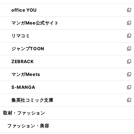
開
ウ
ウ
し
office YOU
く
で
ィ
い
新
開
ン
ウ
し
マンガMee公式サイト
く
ド
ィ
い
新
ウ
ン
ウ
し
リマコミ
で
ド
ィ
い
新
開
ウ
ン
ウ
し
ジャンプTOON
く
で
ド
ィ
い
新
開
ウ
ン
ウ
し
ZEBRACK
く
で
ド
ィ
い
新
開
ウ
ン
ウ
し
マンガMeets
く
で
ド
ィ
い
新
開
ウ
ン
ウ
し
S-MANGA
く
で
ド
ィ
い
新
開
ウ
ン
ウ
し
集英社コミック文庫
く
で
ド
ィ
い
新
開
ウ
ン
ウ
し
取材・ファッション
く
で
ド
ィ
い
開
ウ
ン
ウ
ファッション・美容
く
で
ド
ィ
開
ウ
ン