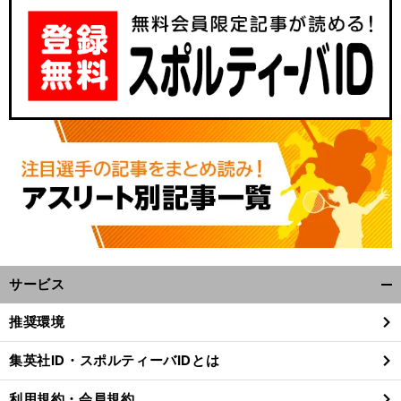
。
前
サービス
へ
開
く/
推奨環境
閉
じ
集英社ID・スポルティーバIDとは
る
利用規約・会員規約