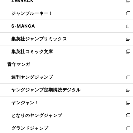
ZEBRACK
く
で
ド
ィ
い
新
開
ウ
ン
ウ
し
ジャンプルーキー！
く
で
ド
ィ
い
新
開
ウ
ン
ウ
し
S-MANGA
く
で
ド
ィ
い
新
開
ウ
ン
ウ
し
集英社ジャンプリミックス
く
で
ド
ィ
い
新
開
ウ
ン
ウ
し
集英社コミック文庫
く
で
ド
ィ
い
新
開
ウ
ン
ウ
し
青年マンガ
く
で
ド
ィ
い
開
ウ
ン
ウ
週刊ヤングジャンプ
く
で
ド
ィ
新
開
ウ
ン
し
ヤングジャンプ定期購読デジタル
く
で
ド
い
新
開
ウ
ウ
し
ヤンジャン！
く
で
ィ
い
新
開
ン
ウ
し
となりのヤングジャンプ
く
ド
ィ
い
新
ウ
ン
ウ
し
グランドジャンプ
で
ド
ィ
い
新