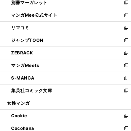
別冊マーガレット
く
で
ィ
い
新
開
ン
ウ
し
マンガMee公式サイト
く
ド
ィ
い
新
ウ
ン
ウ
し
リマコミ
で
ド
ィ
い
新
開
ウ
ン
ウ
し
ジャンプTOON
く
で
ド
ィ
い
新
開
ウ
ン
ウ
し
ZEBRACK
く
で
ド
ィ
い
新
開
ウ
ン
ウ
し
マンガMeets
く
で
ド
ィ
い
新
開
ウ
ン
ウ
し
S-MANGA
く
で
ド
ィ
い
新
開
ウ
ン
ウ
し
集英社コミック文庫
く
で
ド
ィ
い
新
開
ウ
ン
ウ
し
女性マンガ
く
で
ド
ィ
い
開
ウ
ン
ウ
Cookie
く
で
ド
ィ
新
開
ウ
ン
し
Cocohana
く
で
ド
い
新