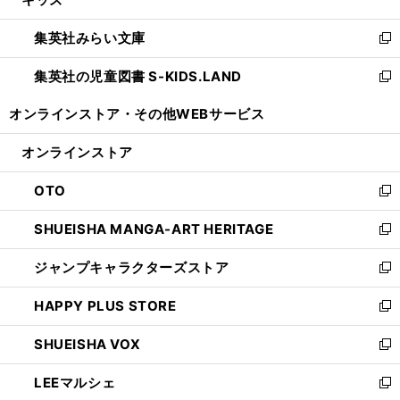
ド
ィ
い
開
ウ
ン
ウ
集英社みらい文庫
く
で
ド
ィ
新
開
ウ
ン
し
集英社の児童図書 S-KIDS.LAND
く
で
ド
い
新
開
ウ
ウ
し
オンラインストア・
その他WEBサービス
く
で
ィ
い
開
ン
ウ
オンラインストア
く
ド
ィ
ウ
ン
OTO
で
ド
新
開
ウ
し
SHUEISHA MANGA-ART HERITAGE
く
で
い
新
開
ウ
し
ジャンプキャラクターズストア
く
ィ
い
新
ン
ウ
し
HAPPY PLUS STORE
ド
ィ
い
新
ウ
ン
ウ
し
SHUEISHA VOX
で
ド
ィ
い
新
開
ウ
ン
ウ
し
LEEマルシェ
く
で
ド
ィ
い
新