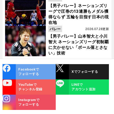
【男子バレー】ネーションズリ
ーグで圧巻の13連勝もメダル獲
得ならず 五輪を目指す日本の現
在地
バレー
2026.07.28更新
【男子バレー】山本智大と小川
智大 ネーションズリーグ初制覇
に欠かせない「ボール落とさな
い」技術
cebo
X
Facebookで
Xでフォローする
ok
フォローする
uTube
LINE
YouTubeで
LINEで
チャンネル登録
アカウント追加
stagra
Instagramで
m
フォローする