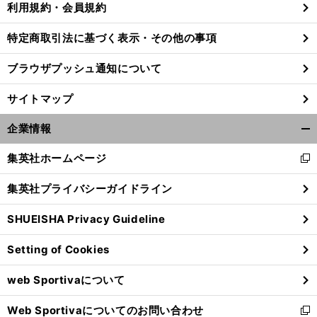
利用規約・会員規約
特定商取引法に基づく表示・その他の事項
前
ブラウザプッシュ通知について
へ
サイトマップ
企業情報
開
く/
集英社ホームページ
新
閉
し
じ
集英社プライバシーガイドライン
い
る
ウ
SHUEISHA Privacy Guideline
ィ
ン
Setting of Cookies
ド
ウ
web Sportivaについて
で
開
Web Sportivaについてのお問い合わせ
く
新