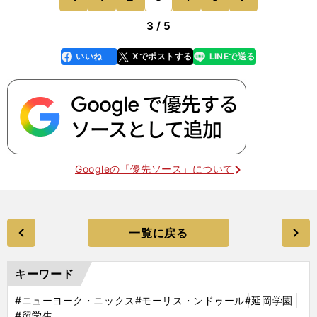
前
3 / 5
いいね
Xでポストする
LINEで送る
line
faceboo
x
k
Googleの「優先ソース」について
一覧に戻る
キーワード
#ニューヨーク・ニックス
#モーリス・ンドゥール
#延岡学園
#留学生