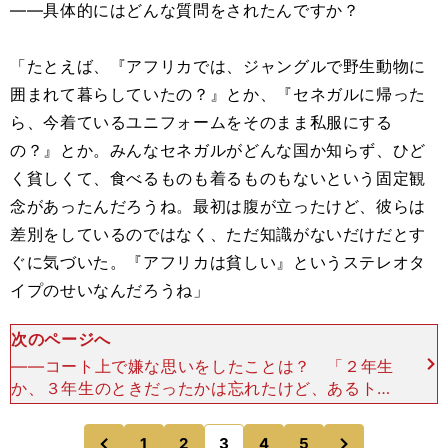
――具体的にはどんな質問をされたんですか？
「たとえば、『アフリカでは、ジャングルで野生動物に
囲まれて暮らしていたの？』とか、『セネガルに帰った
ら、今着ているユニフォームをそのまま私服にする
の？』とか。みんなセネガルがどんな国か知らず、ひど
く貧しくて、食べるものも着るものもないという固定観
念があったんだろうね。最初は腹が立ったけど、彼らは
差別をしているのではなく、ただ知識がないだけだとす
ぐに気づいた。『アフリカは貧しい』というステレオタ
イプのせいなんだろうね」
次のページへ
――コート上で嫌な思いをしたことは？ 「２年生
か、３年生のときだったかは忘れたけど、あるトー
ナメントのゲームで汚い言葉でののしられ続けたこ
とがある。「This is not your country（
次
1
2
3
4
5
のページへ
のページへ