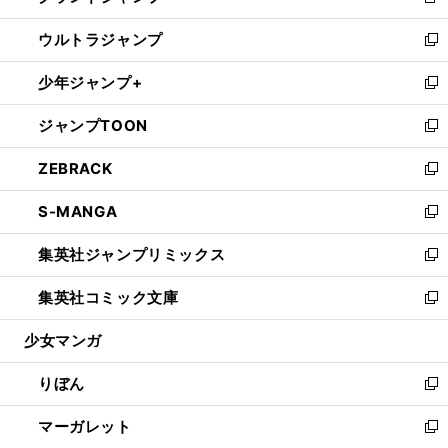
新
開
ウ
ン
ウ
し
ウルトラジャンプ
く
で
ド
ィ
い
新
開
ウ
ン
ウ
し
少年ジャンプ+
く
で
ド
ィ
い
新
開
ウ
ン
ウ
し
ジャンプTOON
く
で
ド
ィ
い
新
開
ウ
ン
ウ
し
ZEBRACK
く
で
ド
ィ
い
新
開
ウ
ン
ウ
し
S-MANGA
く
で
ド
ィ
い
新
開
ウ
ン
ウ
し
集英社ジャンプリミックス
く
で
ド
ィ
い
新
開
ウ
ン
ウ
し
集英社コミック文庫
く
で
ド
ィ
い
新
開
ウ
ン
ウ
し
少女マンガ
く
で
ド
ィ
い
開
ウ
ン
ウ
りぼん
く
で
ド
ィ
新
開
ウ
ン
し
マーガレット
く
で
ド
い
新
開