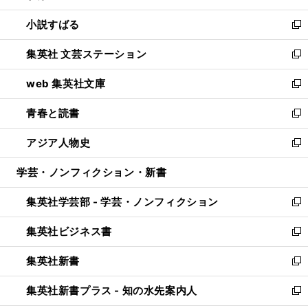
開
ウ
し
小説すばる
く
で
い
新
開
ウ
し
集英社 文芸ステーション
く
ィ
い
新
ン
ウ
し
web 集英社文庫
ド
ィ
い
新
ウ
ン
ウ
し
青春と読書
で
ド
ィ
い
新
開
ウ
ン
ウ
し
アジア人物史
く
で
ド
ィ
い
新
開
ウ
ン
ウ
し
学芸・ノンフィクション・新書
く
で
ド
ィ
い
開
ウ
ン
ウ
集英社学芸部 - 学芸・ノンフィクション
く
で
ド
ィ
新
開
ウ
ン
し
集英社ビジネス書
く
で
ド
い
新
開
ウ
ウ
し
集英社新書
く
で
ィ
い
新
開
ン
ウ
し
集英社新書プラス - 知の水先案内人
く
ド
ィ
い
新
ウ
ン
ウ
し