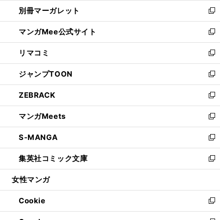
ウ
ウ
し
別冊マーガレット
く
で
ィ
い
新
開
ン
ウ
し
マンガMee公式サイト
く
ド
ィ
い
新
ウ
ン
ウ
し
リマコミ
で
ド
ィ
い
新
開
ウ
ン
ウ
し
ジャンプTOON
く
で
ド
ィ
い
新
開
ウ
ン
ウ
し
ZEBRACK
く
で
ド
ィ
い
新
開
ウ
ン
ウ
し
マンガMeets
く
で
ド
ィ
い
新
開
ウ
ン
ウ
し
S-MANGA
く
で
ド
ィ
い
新
開
ウ
ン
ウ
し
集英社コミック文庫
く
で
ド
ィ
い
新
開
ウ
ン
ウ
し
女性マンガ
く
で
ド
ィ
い
開
ウ
ン
ウ
Cookie
く
で
ド
ィ
新
開
ウ
ン
し