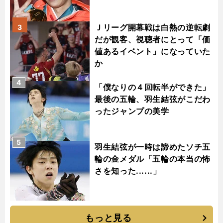
Ｊリーグ開幕戦は白熱の逆転劇
3
だが観客、視聴者にとって「価
値あるイベント」になっていた
か
4
「僕なりの４回転半ができた」
最後の五輪、羽生結弦がこだわ
ったジャンプの美学
5
羽生結弦が一時は諦めたソチ五
輪の金メダル「五輪の本当の怖
さを知った......」
もっと見る