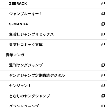
ZEBRACK
く
で
ド
ィ
い
新
開
ウ
ン
ウ
し
ジャンプルーキー！
く
で
ド
ィ
い
新
開
ウ
ン
ウ
し
S-MANGA
く
で
ド
ィ
い
新
開
ウ
ン
ウ
し
集英社ジャンプリミックス
く
で
ド
ィ
い
新
開
ウ
ン
ウ
し
集英社コミック文庫
く
で
ド
ィ
い
新
開
ウ
ン
ウ
し
青年マンガ
く
で
ド
ィ
い
開
ウ
ン
ウ
週刊ヤングジャンプ
く
で
ド
ィ
新
開
ウ
ン
し
ヤングジャンプ定期購読デジタル
く
で
ド
い
新
開
ウ
ウ
し
ヤンジャン！
く
で
ィ
い
新
開
ン
ウ
し
となりのヤングジャンプ
く
ド
ィ
い
新
ウ
ン
ウ
し
グランドジャンプ
で
ド
ィ
い