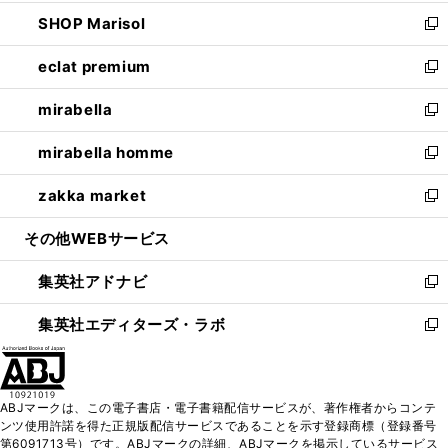
開
ウ
ン
ウ
し
SHOP Marisol
く
で
ド
ィ
い
新
開
ウ
ン
ウ
し
eclat premium
く
で
ド
ィ
い
新
開
ウ
ン
ウ
し
mirabella
く
で
ド
ィ
い
新
開
ウ
ン
ウ
し
mirabella homme
く
で
ド
ィ
い
新
開
ウ
ン
ウ
し
zakka market
く
で
ド
ィ
い
新
開
ウ
ン
ウ
し
その他WEBサービス
く
で
ド
ィ
い
開
ウ
ン
ウ
集英社アドナビ
く
で
ド
ィ
新
開
ウ
ン
し
集英社エディターズ・ラボ
く
で
ド
い
新
開
ウ
ウ
し
く
で
ィ
い
開
ン
ウ
ABJマークは、この電子書店・電子書籍配信サービスが、著作権者からコンテ
く
ド
ィ
ンツ使用許諾を得た正規版配信サービスであることを示す登録商標（登録番号
ウ
ン
第6091713号）です。ABJマークの詳細、ABJマークを掲示しているサービス