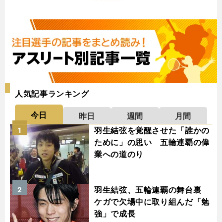
人気記事ランキング
今日
昨日
週間
月間
羽生結弦を覚醒させた「誰かの
1
ために」の思い 五輪連覇の偉
業への道のり
羽生結弦、五輪連覇の舞台裏
2
ケガで欠場中に取り組んだ「勉
強」で成長