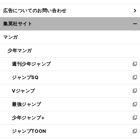
し
広告についてのお問い合わせ
い
ウ
集英社サイト
ィ
開
ン
く/
マンガ
ド
閉
ウ
じ
少年マンガ
で
る
開
週刊少年ジャンプ
く
新
し
ジャンプSQ
い
新
ウ
し
Vジャンプ
ィ
い
新
ン
ウ
し
最強ジャンプ
ド
ィ
い
新
ウ
ン
ウ
し
少年ジャンプ+
で
ド
ィ
い
新
開
ウ
ン
ウ
し
ジャンプTOON
く
で
ド
ィ
い
新
開
ウ
ン
ウ
し