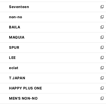
開
ウ
ン
Seventeen
く
で
ド
新
開
ウ
し
non-no
く
で
い
新
開
ウ
し
BAILA
く
ィ
い
新
ン
ウ
し
MAQUIA
ド
ィ
い
新
ウ
ン
ウ
し
SPUR
で
ド
ィ
い
新
開
ウ
ン
ウ
し
LEE
く
で
ド
ィ
い
新
開
ウ
ン
ウ
し
eclat
く
で
ド
ィ
い
新
開
ウ
ン
ウ
し
T JAPAN
く
で
ド
ィ
い
新
開
ウ
ン
ウ
し
HAPPY PLUS ONE
く
で
ド
ィ
い
新
開
ウ
ン
ウ
し
MEN'S NON-NO
く
で
ド
ィ
い
新
開
ウ
ン
ウ
し