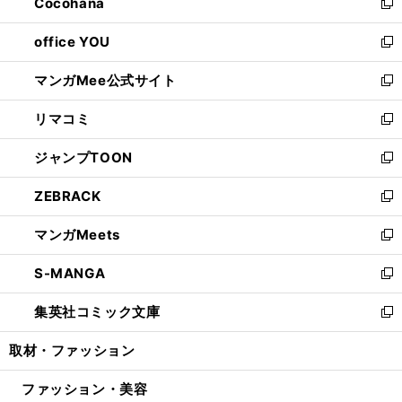
Cocohana
く
で
ド
い
新
開
ウ
ウ
し
office YOU
く
で
ィ
い
新
開
ン
ウ
し
マンガMee公式サイト
く
ド
ィ
い
新
ウ
ン
ウ
し
リマコミ
で
ド
ィ
い
新
開
ウ
ン
ウ
し
ジャンプTOON
く
で
ド
ィ
い
新
開
ウ
ン
ウ
し
ZEBRACK
く
で
ド
ィ
い
新
開
ウ
ン
ウ
し
マンガMeets
く
で
ド
ィ
い
新
開
ウ
ン
ウ
し
S-MANGA
く
で
ド
ィ
い
新
開
ウ
ン
ウ
し
集英社コミック文庫
く
で
ド
ィ
い
新
開
ウ
ン
ウ
し
取材・ファッション
く
で
ド
ィ
い
開
ウ
ン
ウ
ファッション・美容
く
で
ド
ィ