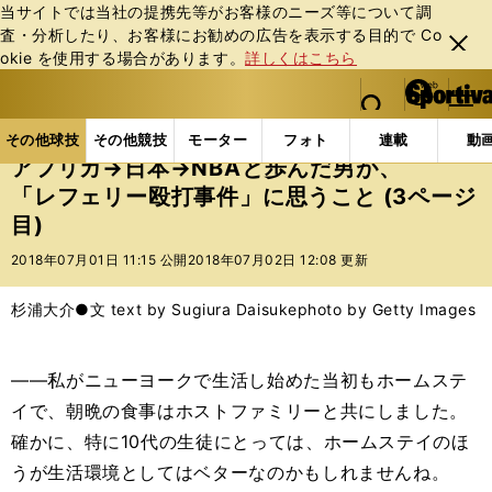
当サイトでは当社の提携先等がお客様のニーズ等について調
査・分析したり、お客様にお勧めの広告を表⽰する⽬的で Co
閉じ
okie を使⽤する場合があります。
詳しくはこちら
る
マイペ
web Sportiva (webスポルティーバ)
検索
メニュ
we
ー
その他球技の記事一覧
バスケットボール
国内バス
b
ジ
その他球技
その他競技
モーター
フォト
連載
動
ス
アフリカ→日本→NBAと歩んだ男が、
ポ
「レフェリー殴打事件」に思うこと (3ページ
ル
目)
テ
ィ
2018年07月01日 11:15 公開
2018年07月02日 12:08 更新
ー
バ
杉浦大介●文 text by Sugiura Daisuke
photo by Getty Images
――私がニューヨークで生活し始めた当初もホームステ
イで、朝晩の食事はホストファミリーと共にしました。
確かに、特に10代の生徒にとっては、ホームステイのほ
うが生活環境としてはベターなのかもしれませんね。