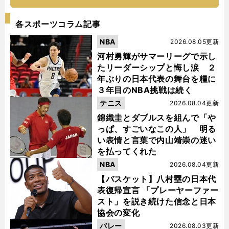
各スポーツコラム記事
NBA
2026.08.05更新
河村勇輝がサマーリーグで示し
たリーダーシップと悔し涙 ２
年ぶりの日本代表の舞台を糧に
３年目のNBA挑戦は続く
テニス
2026.08.04更新
錦織圭とダブルスを組んで「や
っぱ、すごいなこの人」 明る
い表情と言葉で内山靖崇の迷い
を払ってくれた
NBA
2026.08.04更新
【バスケット】八村塁の日本代
表復帰宣言 「プレーヤーファー
スト」を説き続けた信念と日本
協会の変化
バレー
2026.08.03更新