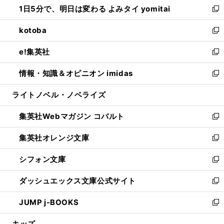
1日5分で、明日は変わる よみタイ yomitai
で
ド
ィ
い
新
開
ウ
ン
ウ
し
kotoba
く
で
ド
ィ
い
新
開
ウ
ン
ウ
し
e!集英社
く
で
ド
ィ
い
新
開
ウ
ン
ウ
し
情報・知識＆オピニオン imidas
く
で
ド
ィ
い
新
開
ウ
ン
ウ
し
ライトノベル・ノベライズ
く
で
ド
ィ
い
開
ウ
ン
ウ
集英社Webマガジン コバルト
く
で
ド
ィ
新
開
ウ
ン
し
集英社オレンジ文庫
く
で
ド
い
新
開
ウ
ウ
し
シフォン文庫
く
で
ィ
い
新
開
ン
ウ
し
ダッシュエックス文庫公式サイト
く
ド
ィ
い
新
ウ
ン
ウ
し
JUMP j-BOOKS
で
ド
ィ
い
新
開
ウ
ン
ウ
し
キッズ
く
で