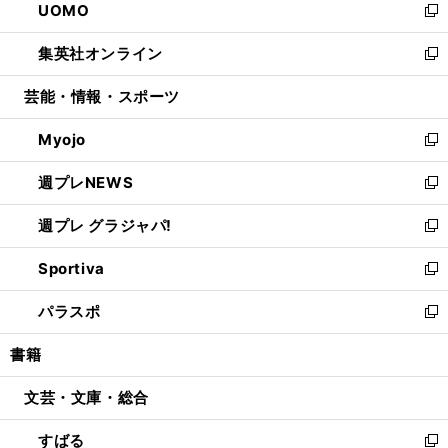
UOMO
く
で
ド
ィ
い
新
開
ウ
ン
ウ
し
集英社オンライン
く
で
ド
ィ
い
新
開
ウ
ン
ウ
し
芸能・情報・スポーツ
く
で
ド
ィ
い
開
ウ
ン
ウ
Myojo
く
で
ド
ィ
新
開
ウ
ン
し
週プレNEWS
く
で
ド
い
新
開
ウ
ウ
し
週プレ グラジャパ!
く
で
ィ
い
新
開
ン
ウ
し
Sportiva
く
ド
ィ
い
新
ウ
ン
ウ
し
パラスポ
で
ド
ィ
い
新
開
ウ
ン
ウ
し
書籍
く
で
ド
ィ
い
開
ウ
ン
ウ
文芸・文庫・総合
く
で
ド
ィ
開
ウ
ン
すばる
く
で
ド
新