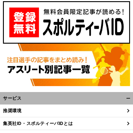
サービス
開
く/
推奨環境
閉
じ
集英社ID・スポルティーバIDとは
る