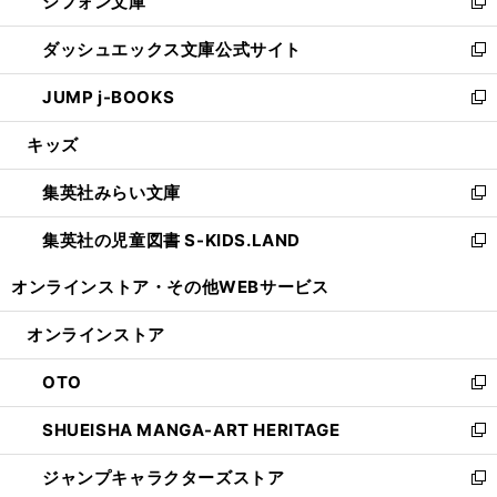
シフォン文庫
く
で
ィ
い
新
開
ン
ウ
し
ダッシュエックス文庫公式サイト
く
ド
ィ
い
新
ウ
ン
ウ
し
JUMP j-BOOKS
で
ド
ィ
い
新
開
ウ
ン
ウ
し
キッズ
く
で
ド
ィ
い
開
ウ
ン
ウ
集英社みらい文庫
く
で
ド
ィ
新
開
ウ
ン
し
集英社の児童図書 S-KIDS.LAND
く
で
ド
い
新
開
ウ
ウ
し
オンラインストア・
その他WEBサービス
く
で
ィ
い
開
ン
ウ
オンラインストア
く
ド
ィ
ウ
ン
OTO
で
ド
新
開
ウ
し
SHUEISHA MANGA-ART HERITAGE
く
で
い
新
開
ウ
し
ジャンプキャラクターズストア
く
ィ
い
新