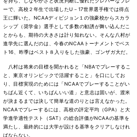
を持ち、しなやかさと状況判断に優れたクレバーなプレ
ーで、高校２年生で出場したU－17世界選手権では得点
王に輝いた。NCAAディビジョン１の強豪校からスカラ
シップ（奨学金）選手として多数の勧誘が舞い込んだこ
とからも、期待の大きさは計り知れない。そんな八村が
進学先に選んだのは、今春のNCAAトーナメントでベス
ト16、昨季はベスト８入りをした強豪、ゴンザガ大だ。
八村は将来の目標を聞かれると「NBAでプレーするこ
と、東京オリンピックで活躍すること」を口にしてお
り、目標実現のためには「NCAAでプレーすることがい
ちばん近くて、いちばんいい道」と意志は固いが、渡米
が決まるまでは決して簡単な道のりとは言えなかった。
NCAAでプレーするには、高校の評定平均（GPA）と大
学進学適性テスト（SAT）の総合評価がNCAAの基準を
満たし、最終的には大学が設ける基準をクリアしなけれ
ばならない。