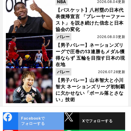
NBA
2026.08.04更新
【バスケット】八村塁の日本代
表復帰宣言 「プレーヤーファー
スト」を説き続けた信念と日本
協会の変化
バレー
2026.08.03更新
【男子バレー】ネーションズリ
ーグで圧巻の13連勝もメダル獲
得ならず 五輪を目指す日本の現
在地
バレー
2026.07.28更新
【男子バレー】山本智大と小川
智大 ネーションズリーグ初制覇
に欠かせない「ボール落とさな
い」技術
cebo
X
Facebookで
Xでフォローする
ok
フォローする