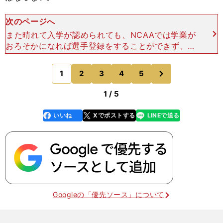
次のページへ
また晴れて入学が認められても、NCAAでは学業が
おろそかになれば選手登録をすることができず、公
式戦には出場できない。いわゆる「レッドシャツ」
扱いとなる。「これまで文武両道をしてこなかった
次
1
2
3
4
5
のページへ
ので.....
1 / 5
いいね
Xでポストする
LINEで送る
line
faceboo
x
k
Googleの「優先ソース」について