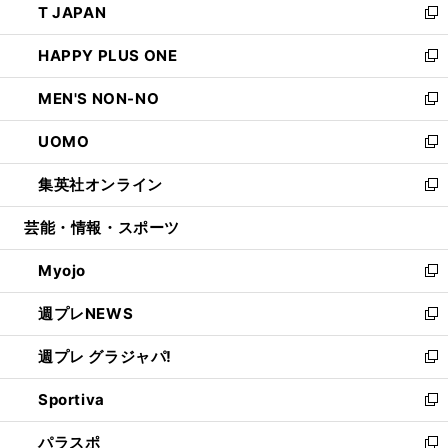
T JAPAN
く
で
ド
ィ
い
新
開
ウ
ン
ウ
し
HAPPY PLUS ONE
く
で
ド
ィ
い
新
開
ウ
ン
ウ
し
MEN'S NON-NO
く
で
ド
ィ
い
新
開
ウ
ン
ウ
し
UOMO
く
で
ド
ィ
い
新
開
ウ
ン
ウ
し
集英社オンライン
く
で
ド
ィ
い
新
開
ウ
ン
ウ
し
芸能・情報・スポーツ
く
で
ド
ィ
い
開
ウ
ン
ウ
Myojo
く
で
ド
ィ
新
開
ウ
ン
し
週プレNEWS
く
で
ド
い
新
開
ウ
ウ
し
週プレ グラジャパ!
く
で
ィ
い
新
開
ン
ウ
し
Sportiva
く
ド
ィ
い
新
ウ
ン
ウ
し
パラスポ
で
ド
ィ
い
新