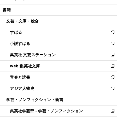
開
ウ
ン
ウ
し
書籍
く
で
ド
ィ
い
開
ウ
ン
ウ
文芸・文庫・総合
く
で
ド
ィ
開
ウ
ン
すばる
く
で
ド
新
開
ウ
し
小説すばる
く
で
い
新
開
ウ
し
集英社 文芸ステーション
く
ィ
い
新
ン
ウ
し
web 集英社文庫
ド
ィ
い
新
ウ
ン
ウ
し
青春と読書
で
ド
ィ
い
新
開
ウ
ン
ウ
し
アジア人物史
く
で
ド
ィ
い
新
開
ウ
ン
ウ
し
学芸・ノンフィクション・新書
く
で
ド
ィ
い
開
ウ
ン
ウ
集英社学芸部 - 学芸・ノンフィクション
く
で
ド
ィ
新
開
ウ
ン