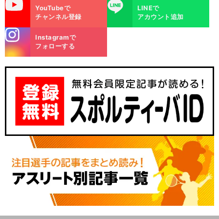
uTube
LINE
YouTubeで
LINEで
チャンネル登録
アカウント追加
stagra
Instagramで
m
フォローする