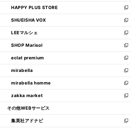
ン
ウ
し
HAPPY PLUS STORE
ド
ィ
い
新
ウ
ン
ウ
し
SHUEISHA VOX
で
ド
ィ
い
新
開
ウ
ン
ウ
し
LEEマルシェ
く
で
ド
ィ
い
新
開
ウ
ン
ウ
し
SHOP Marisol
く
で
ド
ィ
い
新
開
ウ
ン
ウ
し
eclat premium
く
で
ド
ィ
い
新
開
ウ
ン
ウ
し
mirabella
く
で
ド
ィ
い
新
開
ウ
ン
ウ
し
mirabella homme
く
で
ド
ィ
い
新
開
ウ
ン
ウ
し
zakka market
く
で
ド
ィ
い
新
開
ウ
ン
ウ
し
その他WEBサービス
く
で
ド
ィ
い
開
ウ
ン
ウ
集英社アドナビ
く
で
ド
ィ
新
開
ウ
ン
し