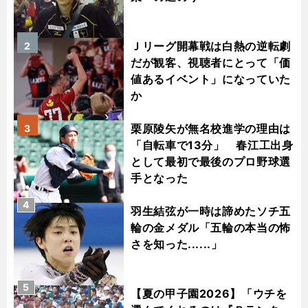
Ｊリーグ開幕戦は白熱の逆転劇
2
だが観客、視聴者にとって「価
値あるイベント」になっていた
か
栗原陵矢が無名校進学の理由は
3
「自転車で13分」 春江工出身
として最初で最後のプロ野球選
手となった
4
羽生結弦が一時は諦めたソチ五
輪の金メダル「五輪の本当の怖
さを知った......」
5
【夏の甲子園2026】「ウチを