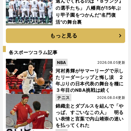
選んでくれるのは『Ｂランク』
の選手たち」 八幡商が15年ぶ
り甲子園をつかんだ"名門復
活"の舞台裏
もっと見る
各スポーツコラム記事
NBA
2026.08.05更新
河村勇輝がサマーリーグで示し
たリーダーシップと悔し涙 ２
年ぶりの日本代表の舞台を糧に
３年目のNBA挑戦は続く
テニス
2026.08.04更新
錦織圭とダブルスを組んで「や
っぱ、すごいなこの人」 明る
い表情と言葉で内山靖崇の迷い
を払ってくれた