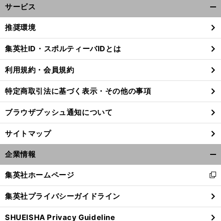
サービス
開
く/
推奨環境
閉
じ
集英社ID・スポルティーバIDとは
る
利用規約・会員規約
特定商取引法に基づく表示・その他の事項
ブラウザプッシュ通知について
サイトマップ
企業情報
開
く/
集英社ホームページ
新
閉
】
。
前
し
じ
へ
39
集英社プライバシーガイドライン
い
る
ウ
SHUEISHA Privacy Guideline
ィ