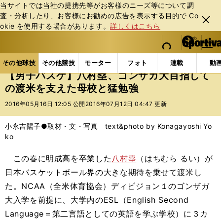
当サイトでは当社の提携先等がお客様のニーズ等について調
査・分析したり、お客様にお勧めの広告を表⽰する⽬的で Co
閉じ
okie を使⽤する場合があります。
詳しくはこちら
る
マイペ
web Sportiva (webスポルティーバ)
検索
メニュ
we
ー
その他球技の記事一覧
バスケットボール
国内バス
b
ジ
その他球技
その他競技
モーター
フォト
連載
動
ス
【男子バスケ】八村塁、ゴンザガ大目指して
ポ
の渡米を支えた母校と猛勉強
ル
テ
2016年05月16日 12:05 公開
2016年07月12日 04:47 更新
ィ
ー
小永吉陽子●取材・文・写真 text&photo by Konagayoshi Yo
バ
ko
この春に明成高を卒業した
八村塁
（はちむら るい）が
日本バスケットボール界の大きな期待を乗せて渡米し
た。NCAA（全米体育協会）ディビジョン１のゴンザガ
大入学を前提に、大学内のESL（English Second
Language＝第二言語としての英語を学ぶ学校）に３カ