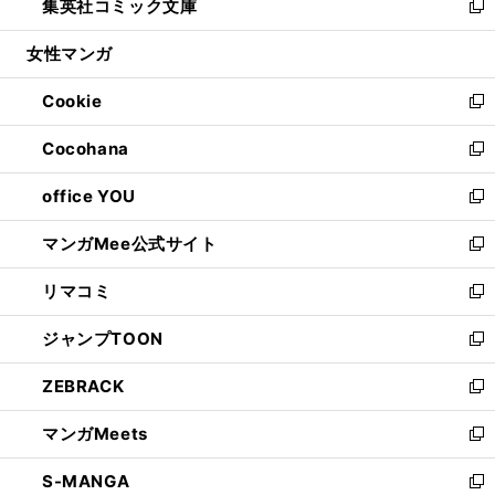
集英社コミック文庫
く
で
ド
ィ
い
新
開
ウ
ン
ウ
し
女性マンガ
く
で
ド
ィ
い
開
ウ
ン
ウ
Cookie
く
で
ド
ィ
新
開
ウ
ン
し
Cocohana
く
で
ド
い
新
開
ウ
ウ
し
office YOU
く
で
ィ
い
新
開
ン
ウ
し
マンガMee公式サイト
く
ド
ィ
い
新
ウ
ン
ウ
し
リマコミ
で
ド
ィ
い
新
開
ウ
ン
ウ
し
ジャンプTOON
く
で
ド
ィ
い
新
開
ウ
ン
ウ
し
ZEBRACK
く
で
ド
ィ
い
新
開
ウ
ン
ウ
し
マンガMeets
く
で
ド
ィ
い
新
開
ウ
ン
ウ
し
S-MANGA
く
で
ド
ィ
い
新