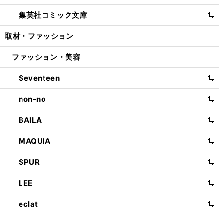
開
ウ
ン
ウ
し
集英社コミック文庫
く
で
ド
ィ
い
新
開
ウ
ン
ウ
し
取材・ファッション
く
で
ド
ィ
い
開
ウ
ン
ウ
ファッション・美容
く
で
ド
ィ
開
ウ
ン
Seventeen
く
で
ド
新
開
ウ
し
non-no
く
で
い
新
開
ウ
し
BAILA
く
ィ
い
新
ン
ウ
し
MAQUIA
ド
ィ
い
新
ウ
ン
ウ
し
SPUR
で
ド
ィ
い
新
開
ウ
ン
ウ
し
LEE
く
で
ド
ィ
い
新
開
ウ
ン
ウ
し
eclat
く
で
ド
ィ
い
新
開
ウ
ン
ウ
し