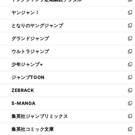
い
新
開
ウ
ウ
し
ヤンジャン！
く
で
ィ
い
新
開
ン
ウ
し
となりのヤングジャンプ
く
ド
ィ
い
新
ウ
ン
ウ
し
グランドジャンプ
で
ド
ィ
い
新
開
ウ
ン
ウ
し
ウルトラジャンプ
く
で
ド
ィ
い
新
開
ウ
ン
ウ
し
少年ジャンプ+
く
で
ド
ィ
い
新
開
ウ
ン
ウ
し
ジャンプTOON
く
で
ド
ィ
い
新
開
ウ
ン
ウ
し
ZEBRACK
く
で
ド
ィ
い
新
開
ウ
ン
ウ
し
S-MANGA
く
で
ド
ィ
い
新
開
ウ
ン
ウ
し
集英社ジャンプリミックス
く
で
ド
ィ
い
新
開
ウ
ン
ウ
し
集英社コミック文庫
く
で
ド
ィ
い
新