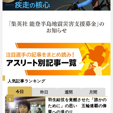
人気記事ランキング
今日
昨日
週間
月間
羽生結弦を覚醒させた「誰かの
1
ために」の思い 五輪連覇の偉
業への道のり