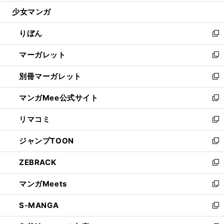
開
ウ
ン
ウ
し
少女マンガ
く
で
ド
ィ
い
開
ウ
ン
ウ
りぼん
く
で
ド
ィ
新
開
ウ
ン
し
マーガレット
く
で
ド
い
新
開
ウ
ウ
し
別冊マーガレット
く
で
ィ
い
新
開
ン
ウ
し
マンガMee公式サイト
く
ド
ィ
い
新
ウ
ン
ウ
し
リマコミ
で
ド
ィ
い
新
開
ウ
ン
ウ
し
ジャンプTOON
く
で
ド
ィ
い
新
開
ウ
ン
ウ
し
ZEBRACK
く
で
ド
ィ
い
新
開
ウ
ン
ウ
し
マンガMeets
く
で
ド
ィ
い
新
開
ウ
ン
ウ
し
S-MANGA
く
で
ド
ィ
い
新
開
ウ
ン
ウ
し