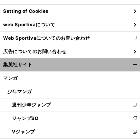
ン
Setting of Cookies
ド
ウ
web Sportivaについて
で
開
Web Sportivaについてのお問い合わせ
く
新
し
広告についてのお問い合わせ
い
ウ
集英社サイト
ィ
開
ン
く/
マンガ
ド
閉
ウ
じ
少年マンガ
で
る
開
週刊少年ジャンプ
く
新
し
ジャンプSQ
い
新
ウ
し
Vジャンプ
ィ
い
新
ン
ウ
し