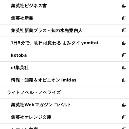
し
集英社ビジネス書
く
で
ド
い
新
開
ウ
ウ
し
集英社新書
く
で
ィ
い
新
開
ン
ウ
し
集英社新書プラス - 知の水先案内人
く
ド
ィ
い
新
ウ
ン
ウ
し
1日5分で、明日は変わる よみタイ yomitai
で
ド
ィ
い
新
開
ウ
ン
ウ
し
kotoba
く
で
ド
ィ
い
新
開
ウ
ン
ウ
し
e!集英社
く
で
ド
ィ
い
新
開
ウ
ン
ウ
し
情報・知識＆オピニオン imidas
く
で
ド
ィ
い
新
開
ウ
ン
ウ
し
ライトノベル・ノベライズ
く
で
ド
ィ
い
開
ウ
ン
ウ
集英社Webマガジン コバルト
く
で
ド
ィ
新
開
ウ
ン
し
集英社オレンジ文庫
く
で
ド
い
新
開
ウ
ウ
し