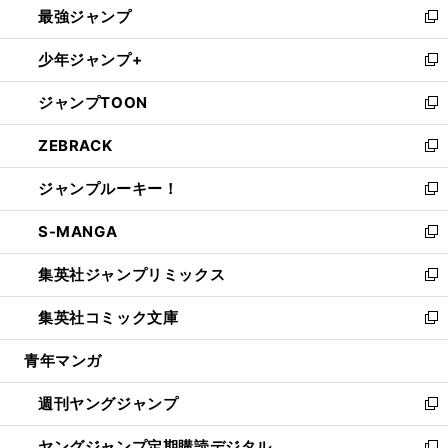
最強ジャンプ
ド
ィ
い
新
ウ
ン
ウ
し
少年ジャンプ+
で
ド
ィ
い
新
開
ウ
ン
ウ
し
ジャンプTOON
く
で
ド
ィ
い
新
開
ウ
ン
ウ
し
ZEBRACK
く
で
ド
ィ
い
新
開
ウ
ン
ウ
し
ジャンプルーキー！
く
で
ド
ィ
い
新
開
ウ
ン
ウ
し
S-MANGA
く
で
ド
ィ
い
新
開
ウ
ン
ウ
し
集英社ジャンプリミックス
く
で
ド
ィ
い
新
開
ウ
ン
ウ
し
集英社コミック文庫
く
で
ド
ィ
い
新
開
ウ
ン
ウ
し
青年マンガ
く
で
ド
ィ
い
開
ウ
ン
ウ
週刊ヤングジャンプ
く
で
ド
ィ
新
開
ウ
ン
し
ヤングジャンプ定期購読デジタル
く
で
ド