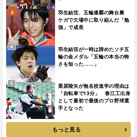
羽生結弦、五輪連覇の舞台裏
3
ケガで欠場中に取り組んだ「勉
強」で成長
4
羽生結弦が一時は諦めたソチ五
輪の金メダル「五輪の本当の怖
さを知った......」
5
栗原陵矢が無名校進学の理由は
「自転車で13分」 春江工出身
として最初で最後のプロ野球選
手となった
もっと見る