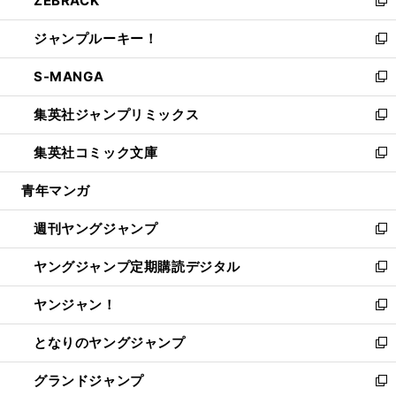
ZEBRACK
で
ド
ィ
い
新
開
ウ
ン
ウ
し
ジャンプルーキー！
く
で
ド
ィ
い
新
開
ウ
ン
ウ
し
S-MANGA
く
で
ド
ィ
い
新
開
ウ
ン
ウ
し
集英社ジャンプリミックス
く
で
ド
ィ
い
新
開
ウ
ン
ウ
し
集英社コミック文庫
く
で
ド
ィ
い
新
開
ウ
ン
ウ
し
青年マンガ
く
で
ド
ィ
い
開
ウ
ン
ウ
週刊ヤングジャンプ
く
で
ド
ィ
新
開
ウ
ン
し
ヤングジャンプ定期購読デジタル
く
で
ド
い
新
開
ウ
ウ
し
ヤンジャン！
く
で
ィ
い
新
開
ン
ウ
し
となりのヤングジャンプ
く
ド
ィ
い
新
ウ
ン
ウ
し
グランドジャンプ
で
ド
ィ
い
新