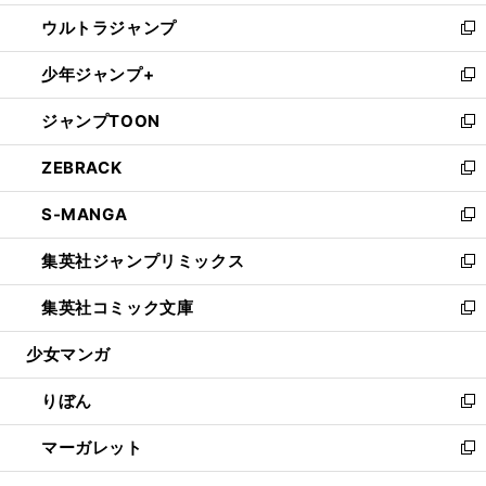
開
ウ
ン
ウ
し
ウルトラジャンプ
く
で
ド
ィ
い
新
開
ウ
ン
ウ
し
少年ジャンプ+
く
で
ド
ィ
い
新
開
ウ
ン
ウ
し
ジャンプTOON
く
で
ド
ィ
い
新
開
ウ
ン
ウ
し
ZEBRACK
く
で
ド
ィ
い
新
開
ウ
ン
ウ
し
S-MANGA
く
で
ド
ィ
い
新
開
ウ
ン
ウ
し
集英社ジャンプリミックス
く
で
ド
ィ
い
新
開
ウ
ン
ウ
し
集英社コミック文庫
く
で
ド
ィ
い
新
開
ウ
ン
ウ
し
少女マンガ
く
で
ド
ィ
い
開
ウ
ン
ウ
りぼん
く
で
ド
ィ
新
開
ウ
ン
し
マーガレット
く
で
ド
い
新
開
ウ
ウ
し