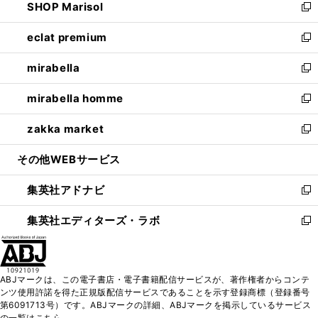
SHOP Marisol
く
で
ド
ィ
い
新
開
ウ
ン
ウ
し
eclat premium
く
で
ド
ィ
い
新
開
ウ
ン
ウ
し
mirabella
く
で
ド
ィ
い
新
開
ウ
ン
ウ
し
mirabella homme
く
で
ド
ィ
い
新
開
ウ
ン
ウ
し
zakka market
く
で
ド
ィ
い
新
開
ウ
ン
ウ
し
その他WEBサービス
く
で
ド
ィ
い
開
ウ
ン
ウ
集英社アドナビ
く
で
ド
ィ
新
開
ウ
ン
し
集英社エディターズ・ラボ
く
で
ド
い
新
開
ウ
ウ
し
く
で
ィ
い
開
ン
ウ
ABJマークは、この電子書店・電子書籍配信サービスが、著作権者からコンテ
く
ド
ィ
ンツ使用許諾を得た正規版配信サービスであることを示す登録商標（登録番号
ウ
ン
第6091713号）です。ABJマークの詳細、ABJマークを掲示しているサービス
で
ド
の一覧はこちら。