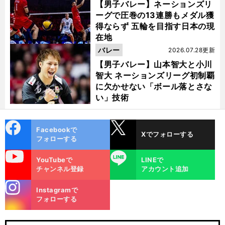
【男子バレー】ネーションズリ
ーグで圧巻の13連勝もメダル獲
得ならず 五輪を目指す日本の現
在地
バレー
2026.07.28更新
【男子バレー】山本智大と小川
智大 ネーションズリーグ初制覇
に欠かせない「ボール落とさな
い」技術
cebo
X
Facebookで
Xでフォローする
ok
フォローする
uTube
LINE
YouTubeで
LINEで
チャンネル登録
アカウント追加
stagra
Instagramで
m
フォローする