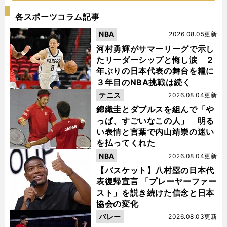
各スポーツコラム記事
NBA
2026.08.05更新
河村勇輝がサマーリーグで示し
たリーダーシップと悔し涙 ２
年ぶりの日本代表の舞台を糧に
３年目のNBA挑戦は続く
テニス
2026.08.04更新
錦織圭とダブルスを組んで「や
っぱ、すごいなこの人」 明る
い表情と言葉で内山靖崇の迷い
を払ってくれた
NBA
2026.08.04更新
【バスケット】八村塁の日本代
表復帰宣言 「プレーヤーファー
スト」を説き続けた信念と日本
協会の変化
バレー
2026.08.03更新