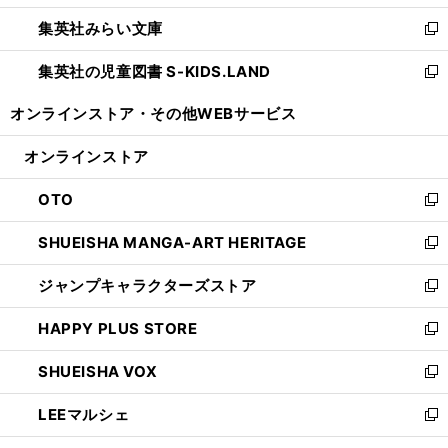
開
ウ
ン
ウ
集英社みらい文庫
く
で
ド
ィ
新
開
ウ
ン
し
集英社の児童図書 S-KIDS.LAND
く
で
ド
い
新
開
ウ
ウ
し
オンラインストア・
その他WEBサービス
く
で
ィ
い
開
ン
ウ
オンラインストア
く
ド
ィ
ウ
ン
OTO
で
ド
新
開
ウ
し
SHUEISHA MANGA-ART HERITAGE
く
で
い
新
開
ウ
し
ジャンプキャラクターズストア
く
ィ
い
新
ン
ウ
し
HAPPY PLUS STORE
ド
ィ
い
新
ウ
ン
ウ
し
SHUEISHA VOX
で
ド
ィ
い
新
開
ウ
ン
ウ
し
LEEマルシェ
く
で
ド
ィ
い
新
開
ウ
ン
ウ
し