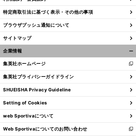
特定商取引法に基づく表示・その他の事項
ブラウザプッシュ通知について
サイトマップ
企業情報
開
く/
集英社ホームページ
新
閉
し
じ
集英社プライバシーガイドライン
い
る
ウ
SHUEISHA Privacy Guideline
ィ
前
へ
ン
Setting of Cookies
ド
ウ
web Sportivaについて
で
開
Web Sportivaについてのお問い合わせ
く
新