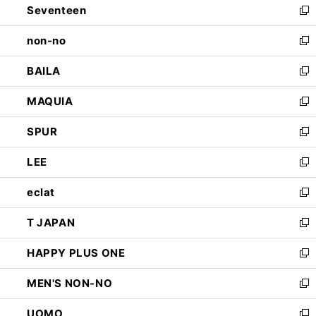
Seventeen
く
で
ド
新
開
ウ
し
non-no
く
で
い
新
開
ウ
し
BAILA
く
ィ
い
新
ン
ウ
し
MAQUIA
ド
ィ
い
新
ウ
ン
ウ
し
SPUR
で
ド
ィ
い
新
開
ウ
ン
ウ
し
LEE
く
で
ド
ィ
い
新
開
ウ
ン
ウ
し
eclat
く
で
ド
ィ
い
新
開
ウ
ン
ウ
し
T JAPAN
く
で
ド
ィ
い
新
開
ウ
ン
ウ
し
HAPPY PLUS ONE
く
で
ド
ィ
い
新
開
ウ
ン
ウ
し
MEN'S NON-NO
く
で
ド
ィ
い
新
開
ウ
ン
ウ
し
UOMO
く
で
ド
ィ
い