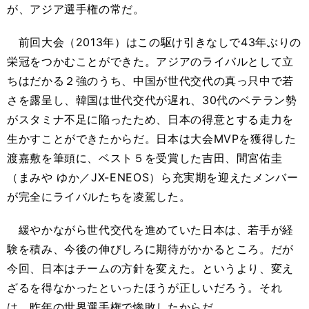
が、アジア選手権の常だ。
前回大会（2013年）はこの駆け引きなしで43年ぶりの
栄冠をつかむことができた。アジアのライバルとして立
ちはだかる２強のうち、中国が世代交代の真っ只中で若
さを露呈し、韓国は世代交代が遅れ、30代のベテラン勢
がスタミナ不足に陥ったため、日本の得意とする走力を
生かすことができたからだ。日本は大会MVPを獲得した
渡嘉敷を筆頭に、ベスト５を受賞した吉田、間宮佑圭
（まみや ゆか／JX-ENEOS）ら充実期を迎えたメンバー
が完全にライバルたちを凌駕した。
緩やかながら世代交代を進めていた日本は、若手が経
験を積み、今後の伸びしろに期待がかかるところ。だが
今回、日本はチームの方針を変えた。というより、変え
ざるを得なかったといったほうが正しいだろう。それ
は、昨年の世界選手権で惨敗したからだ。