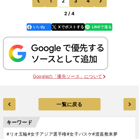
1
2
3
4
のページへ
のページへ
面に掲げたチーム作
前
2 / 4
いいね
Xでポストする
LINEで送る
line
faceboo
x
k
Googleの「優先ソース」について
一覧に戻る
キーワード
#リオ五輪
#女子アジア選手権
#女子バスケ
#渡嘉敷来夢