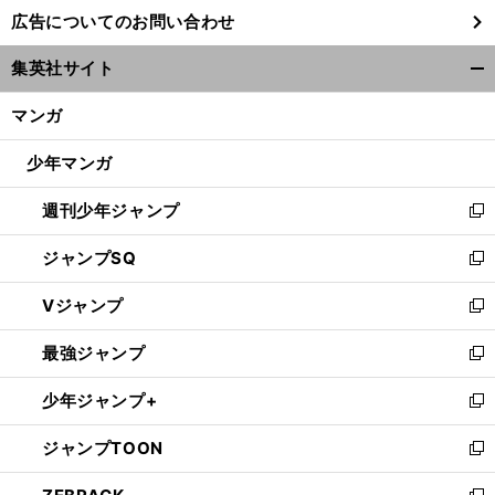
し
広告についてのお問い合わせ
い
ウ
集英社サイト
ィ
開
ン
く/
マンガ
ド
閉
ウ
じ
少年マンガ
で
る
開
週刊少年ジャンプ
く
新
し
ジャンプSQ
い
新
ウ
し
Vジャンプ
ィ
い
新
ン
ウ
し
最強ジャンプ
ド
ィ
い
新
ウ
ン
ウ
し
少年ジャンプ+
で
ド
ィ
い
新
開
ウ
ン
ウ
し
ジャンプTOON
く
で
ド
ィ
い
新
開
ウ
ン
ウ
し
く