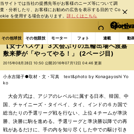
当サイトでは当社の提携先等がお客様のニーズ等について調
査・分析したり、お客様にお勧めの広告を表⽰する⽬的で Co
閉じ
okie を使⽤する場合があります。
詳しくはこちら
る
マイペ
web Sportiva (webスポルティーバ)
検索
メニュ
we
ー
その他球技の記事一覧
バスケットボール
国内バス
b
ジ
その他球技
その他競技
モーター
フォト
連載
動
ス
【女子バスケ】３大会ぶりの五輪出場へ渡嘉
ポ
敷来夢が「やってやる！」 (2ページ目)
ル
テ
2015年08月28日 10:50 公開
2016年07月12日 04:46 更新
ィ
ー
小永吉陽子●取材・文・写真 text&photo by Konagayoshi Yo
バ
ko
大会方式は、アジアのレベルIに属する日本、韓国、中
国、チャイニーズ・タイペイ、タイ、インドの６カ国で
総当たりの予選リーグ戦を行ない、上位４チームが準決
勝、決勝に駒を進める。予選リーグと準決勝以降での再
戦があるだけに、手の内を知り尽くした中での駆け引き