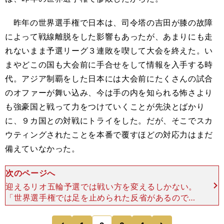
昨年の世界選手権で日本は、司令塔の吉田が膝の故障
によって戦線離脱をした影響もあったが、あまりにも走
れないまま予選リーグ３連敗を喫して大会を終えた。い
まやどこの国も大会前に手合せをして情報を入手する時
代。アジア制覇をした日本には大会前にたくさんの試合
のオファーが舞い込み、今は手の内を知られる怖さより
も強豪国と戦って力をつけていくことが先決とばかり
に、９カ国との対戦にトライをした。だが、そこでスカ
ウティングされたことを本番で覆すほどの対応力はまだ
備えていなかった。
次のページへ
迎えるリオ五輪予選では戦い方を変えるしかない。
「世界選手権では足を止められた反省があるので、
今回は今まで以上に走って勝つ勢いを出したい」
（内海知秀ヘッドコーチ）と、日本の良さをより前
次