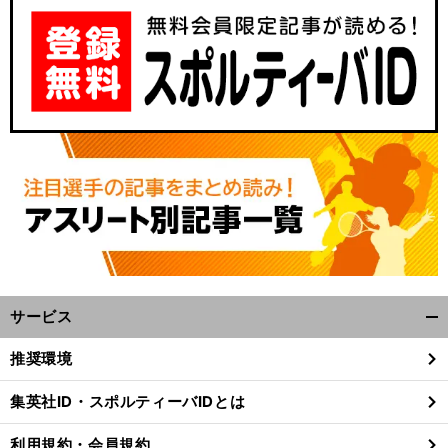
サービス
開
く/
推奨環境
閉
じ
集英社ID・スポルティーバIDとは
る
利用規約・会員規約