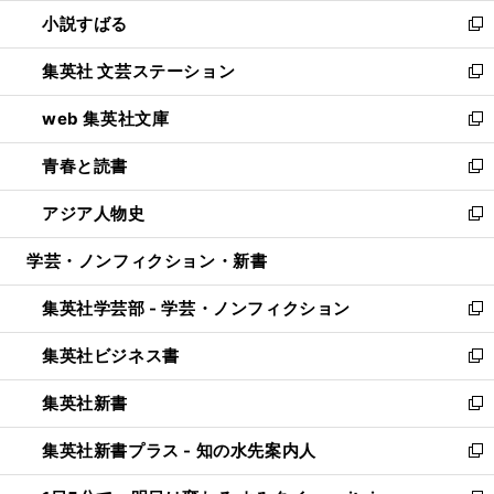
ウ
し
小説すばる
く
で
い
新
開
ウ
し
集英社 文芸ステーション
く
ィ
い
新
ン
ウ
し
web 集英社文庫
ド
ィ
い
新
ウ
ン
ウ
し
青春と読書
で
ド
ィ
い
新
開
ウ
ン
ウ
し
アジア人物史
く
で
ド
ィ
い
新
開
ウ
ン
ウ
し
学芸・ノンフィクション・新書
く
で
ド
ィ
い
開
ウ
ン
ウ
集英社学芸部 - 学芸・ノンフィクション
く
で
ド
ィ
新
開
ウ
ン
し
集英社ビジネス書
く
で
ド
い
新
開
ウ
ウ
し
集英社新書
く
で
ィ
い
新
開
ン
ウ
し
集英社新書プラス - 知の水先案内人
く
ド
ィ
い
新
ウ
ン
ウ
し