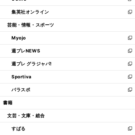
新
開
ウ
ン
ウ
し
集英社オンライン
く
で
ド
ィ
い
新
開
ウ
ン
ウ
し
芸能・情報・スポーツ
く
で
ド
ィ
い
開
ウ
ン
ウ
Myojo
く
で
ド
ィ
新
開
ウ
ン
し
週プレNEWS
く
で
ド
い
新
開
ウ
ウ
し
週プレ グラジャパ!
く
で
ィ
い
新
開
ン
ウ
し
Sportiva
く
ド
ィ
い
新
ウ
ン
ウ
し
パラスポ
で
ド
ィ
い
新
開
ウ
ン
ウ
し
書籍
く
で
ド
ィ
い
開
ウ
ン
ウ
文芸・文庫・総合
く
で
ド
ィ
開
ウ
ン
すばる
く
で
ド
新
開