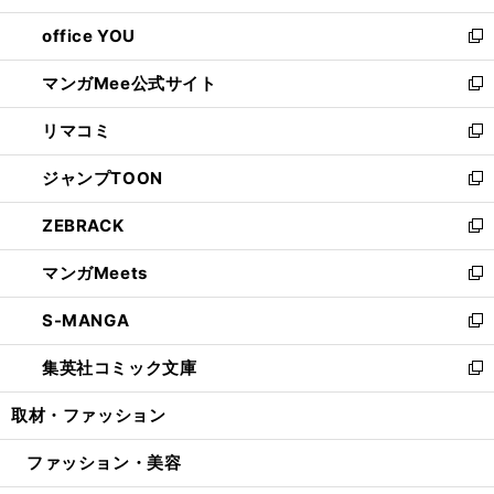
開
ウ
ウ
し
office YOU
く
で
ィ
い
新
開
ン
ウ
し
マンガMee公式サイト
く
ド
ィ
い
新
ウ
ン
ウ
し
リマコミ
で
ド
ィ
い
新
開
ウ
ン
ウ
し
ジャンプTOON
く
で
ド
ィ
い
新
開
ウ
ン
ウ
し
ZEBRACK
く
で
ド
ィ
い
新
開
ウ
ン
ウ
し
マンガMeets
く
で
ド
ィ
い
新
開
ウ
ン
ウ
し
S-MANGA
く
で
ド
ィ
い
新
開
ウ
ン
ウ
し
集英社コミック文庫
く
で
ド
ィ
い
新
開
ウ
ン
ウ
し
取材・ファッション
く
で
ド
ィ
い
開
ウ
ン
ウ
ファッション・美容
く
で
ド
ィ
開
ウ
ン