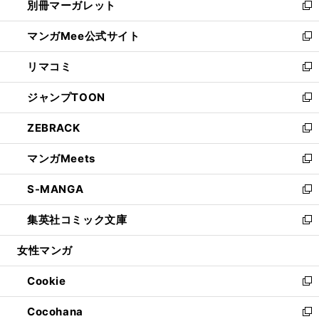
別冊マーガレット
く
で
ィ
い
新
開
ン
ウ
し
マンガMee公式サイト
く
ド
ィ
い
新
ウ
ン
ウ
し
リマコミ
で
ド
ィ
い
新
開
ウ
ン
ウ
し
ジャンプTOON
く
で
ド
ィ
い
新
開
ウ
ン
ウ
し
ZEBRACK
く
で
ド
ィ
い
新
開
ウ
ン
ウ
し
マンガMeets
く
で
ド
ィ
い
新
開
ウ
ン
ウ
し
S-MANGA
く
で
ド
ィ
い
新
開
ウ
ン
ウ
し
集英社コミック文庫
く
で
ド
ィ
い
新
開
ウ
ン
ウ
し
女性マンガ
く
で
ド
ィ
い
開
ウ
ン
ウ
Cookie
く
で
ド
ィ
新
開
ウ
ン
し
Cocohana
く
で
ド
い
新