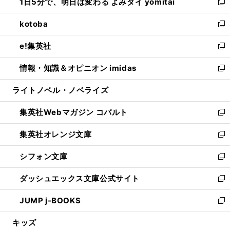
1日5分で、明日は変わる よみタイ yomitai
で
ド
ィ
い
新
開
ウ
ン
ウ
し
kotoba
く
で
ド
ィ
い
新
開
ウ
ン
ウ
し
e!集英社
く
で
ド
ィ
い
新
開
ウ
ン
ウ
し
情報・知識＆オピニオン imidas
く
で
ド
ィ
い
新
開
ウ
ン
ウ
し
ライトノベル・ノベライズ
く
で
ド
ィ
い
開
ウ
ン
ウ
集英社Webマガジン コバルト
く
で
ド
ィ
新
開
ウ
ン
し
集英社オレンジ文庫
く
で
ド
い
新
開
ウ
ウ
し
シフォン文庫
く
で
ィ
い
新
開
ン
ウ
し
ダッシュエックス文庫公式サイト
く
ド
ィ
い
新
ウ
ン
ウ
し
JUMP j-BOOKS
で
ド
ィ
い
新
開
ウ
ン
ウ
し
キッズ
く
で
ド
ィ
い