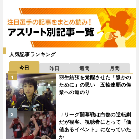
人気記事ランキング
今日
昨日
週間
月間
羽生結弦を覚醒させた「誰かの
1
ために」の思い 五輪連覇の偉
業への道のり
Ｊリーグ開幕戦は白熱の逆転劇
2
だが観客、視聴者にとって「価
値あるイベント」になっていた
か