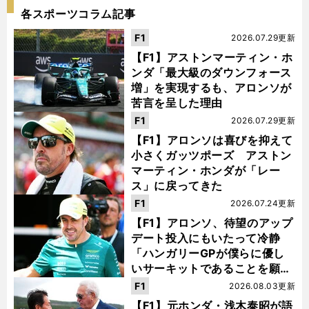
各スポーツコラム記事
F1
2026.07.29更新
【F1】アストンマーティン・ホ
ンダ「最大級のダウンフォース
増」を実現するも、アロンソが
苦言を呈した理由
F1
2026.07.29更新
【F1】アロンソは喜びを抑えて
小さくガッツポーズ アストン
マーティン・ホンダが「レー
ス」に戻ってきた
F1
2026.07.24更新
【F1】アロンソ、待望のアップ
デート投入にもいたって冷静
「ハンガリーGPが僕らに優し
いサーキットであることを願
う」
F1
2026.08.03更新
【F1】元ホンダ・浅木泰昭が語