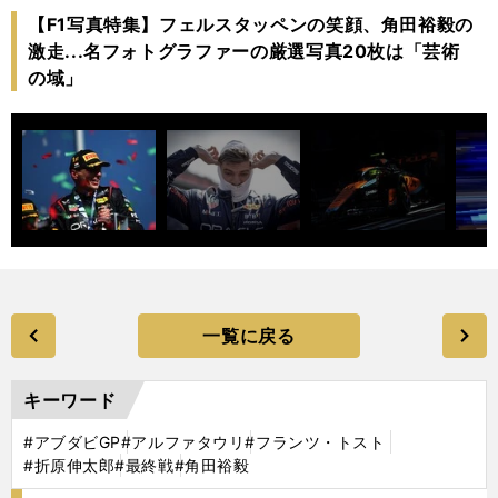
【F1写真特集】フェルスタッペンの笑顔、角田裕毅の
激走...名フォトグラファーの厳選写真20枚は「芸術
の域」
一覧に戻る
キーワード
#アブダビGP
#アルファタウリ
#フランツ・トスト
#折原伸太郎
#最終戦
#角田裕毅