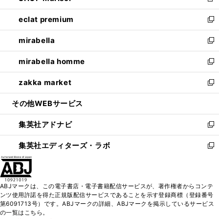
新
開
ウ
ン
ウ
し
eclat premium
く
で
ド
ィ
い
新
開
ウ
ン
ウ
し
mirabella
く
で
ド
ィ
い
新
開
ウ
ン
ウ
し
mirabella homme
く
で
ド
ィ
い
新
開
ウ
ン
ウ
し
zakka market
く
で
ド
ィ
い
新
開
ウ
ン
ウ
し
その他WEBサービス
く
で
ド
ィ
い
開
ウ
ン
ウ
集英社アドナビ
く
で
ド
ィ
新
開
ウ
ン
し
集英社エディターズ・ラボ
く
で
ド
い
新
開
ウ
ウ
し
く
で
ィ
い
開
ン
ウ
ABJマークは、この電子書店・電子書籍配信サービスが、著作権者からコンテ
く
ド
ィ
ンツ使用許諾を得た正規版配信サービスであることを示す登録商標（登録番号
ウ
ン
第6091713号）です。ABJマークの詳細、ABJマークを掲示しているサービス
で
ド
の一覧はこちら。
開