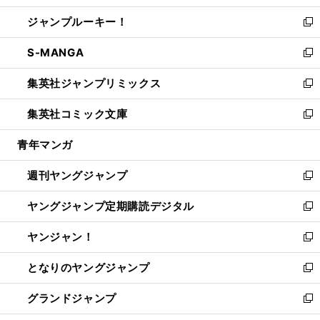
開
ウ
ン
ウ
し
ジャンプルーキー！
く
で
ド
ィ
い
新
開
ウ
ン
ウ
し
S-MANGA
く
で
ド
ィ
い
新
開
ウ
ン
ウ
し
集英社ジャンプリミックス
く
で
ド
ィ
い
新
開
ウ
ン
ウ
し
集英社コミック文庫
く
で
ド
ィ
い
新
開
ウ
ン
ウ
し
青年マンガ
く
で
ド
ィ
い
開
ウ
ン
ウ
週刊ヤングジャンプ
く
で
ド
ィ
新
開
ウ
ン
し
ヤングジャンプ定期購読デジタル
く
で
ド
い
新
開
ウ
ウ
し
ヤンジャン！
く
で
ィ
い
新
開
ン
ウ
し
となりのヤングジャンプ
く
ド
ィ
い
新
ウ
ン
ウ
し
グランドジャンプ
で
ド
ィ
い
新
開
ウ
ン
ウ
し