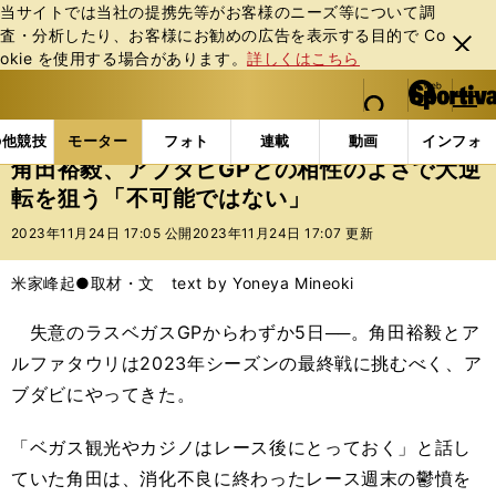
当サイトでは当社の提携先等がお客様のニーズ等について調
査・分析したり、お客様にお勧めの広告を表⽰する⽬的で Co
閉じ
okie を使⽤する場合があります。
詳しくはこちら
る
マイペ
web Sportiva (webスポルティーバ)
検索
メニュ
we
ー
モーターの記事一覧
モーター
F1
角田裕毅、ア
b
ジ
の他競技
モーター
フォト
連載
動画
インフォ
ス
角田裕毅、アブダビGPとの相性のよさで大逆
ポ
転を狙う「不可能ではない」
ル
テ
2023年11月24日 17:05 公開
2023年11月24日 17:07 更新
ィ
ー
米家峰起●取材・文 text by Yoneya Mineoki
バ
失意のラスベガスGPからわずか5日──。角田裕毅とア
ルファタウリは2023年シーズンの最終戦に挑むべく、ア
ブダビにやってきた。
「ベガス観光やカジノはレース後にとっておく」と話し
ていた角田は、消化不良に終わったレース週末の鬱憤を