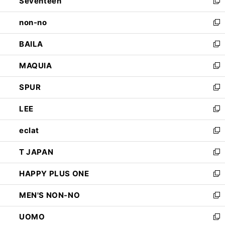
Seventeen
く
で
ド
新
開
ウ
し
non-no
く
で
い
新
開
ウ
し
BAILA
く
ィ
い
新
ン
ウ
し
MAQUIA
ド
ィ
い
新
ウ
ン
ウ
し
SPUR
で
ド
ィ
い
新
開
ウ
ン
ウ
し
LEE
く
で
ド
ィ
い
新
開
ウ
ン
ウ
し
eclat
く
で
ド
ィ
い
新
開
ウ
ン
ウ
し
T JAPAN
く
で
ド
ィ
い
新
開
ウ
ン
ウ
し
HAPPY PLUS ONE
く
で
ド
ィ
い
新
開
ウ
ン
ウ
し
MEN'S NON-NO
く
で
ド
ィ
い
新
開
ウ
ン
ウ
し
UOMO
く
で
ド
ィ
い
新