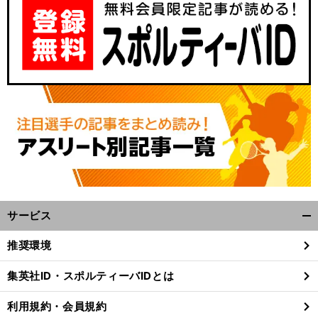
々
.
ペ
前
へ
サービス
開
く/
推奨環境
閉
じ
集英社ID・スポルティーバIDとは
る
利用規約・会員規約