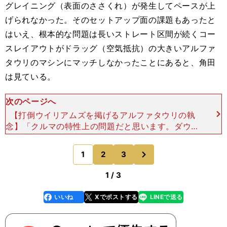
グレイニング（表面のささくれ）が発生してペースが上
げられなかった。そのセットアップ面の課題もあったと
はいえ、根本的な問題は長いストレート区間が続くコー
スレイアウトがドラッグ（空気抵抗）の大きいアルファ
タウリのマシンにマッチしなかったことにあると、角田
は見ている。
次のページへ
【打倒ウイリアムズを掲げるアルファタウリの執
念】「クルマの特性上の問題だと思います。ダウン
フォースの効率がよくないのは今シーズンずっとわ
かっていたことですし、ストレートが長いと苦しい
次
1
2
3
のページへ
こともわかってい
1 / 3
いいね
Xでポストする
LINEで送る
line
faceboo
x
k