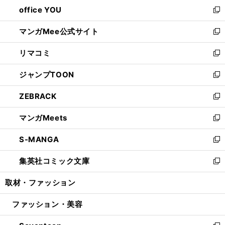
ウ
し
office YOU
く
で
ィ
い
新
開
ン
ウ
し
マンガMee公式サイト
く
ド
ィ
い
新
ウ
ン
ウ
し
リマコミ
で
ド
ィ
い
新
開
ウ
ン
ウ
し
ジャンプTOON
く
で
ド
ィ
い
新
開
ウ
ン
ウ
し
ZEBRACK
く
で
ド
ィ
い
新
開
ウ
ン
ウ
し
マンガMeets
く
で
ド
ィ
い
新
開
ウ
ン
ウ
し
S-MANGA
く
で
ド
ィ
い
新
開
ウ
ン
ウ
し
集英社コミック文庫
く
で
ド
ィ
い
新
開
ウ
ン
ウ
し
取材・ファッション
く
で
ド
ィ
い
開
ウ
ン
ウ
ファッション・美容
く
で
ド
ィ
開
ウ
ン