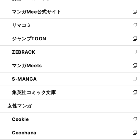
開
ン
ウ
し
マンガMee公式サイト
く
ド
ィ
い
新
ウ
ン
ウ
し
リマコミ
で
ド
ィ
い
新
開
ウ
ン
ウ
し
ジャンプTOON
く
で
ド
ィ
い
新
開
ウ
ン
ウ
し
ZEBRACK
く
で
ド
ィ
い
新
開
ウ
ン
ウ
し
マンガMeets
く
で
ド
ィ
い
新
開
ウ
ン
ウ
し
S-MANGA
く
で
ド
ィ
い
新
開
ウ
ン
ウ
し
集英社コミック文庫
く
で
ド
ィ
い
新
開
ウ
ン
ウ
し
女性マンガ
く
で
ド
ィ
い
開
ウ
ン
ウ
Cookie
く
で
ド
ィ
新
開
ウ
ン
し
Cocohana
く
で
ド
い
新
開
ウ