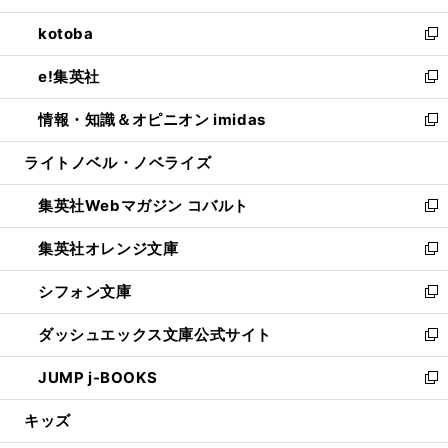
開
ウ
ン
ウ
し
kotoba
く
で
ド
ィ
い
新
開
ウ
ン
ウ
し
e!集英社
く
で
ド
ィ
い
新
開
ウ
ン
ウ
し
情報・知識＆オピニオン imidas
く
で
ド
ィ
い
新
開
ウ
ン
ウ
し
ライトノベル・ノベライズ
く
で
ド
ィ
い
開
ウ
ン
ウ
集英社Webマガジン コバルト
く
で
ド
ィ
新
開
ウ
ン
し
集英社オレンジ文庫
く
で
ド
い
新
開
ウ
ウ
し
シフォン文庫
く
で
ィ
い
新
開
ン
ウ
し
ダッシュエックス文庫公式サイト
く
ド
ィ
い
新
ウ
ン
ウ
し
JUMP j-BOOKS
で
ド
ィ
い
新
開
ウ
ン
ウ
し
キッズ
く
で
ド
ィ
い
開
ウ
ン
ウ