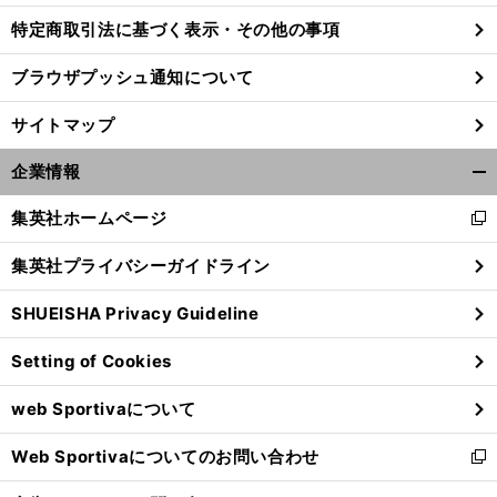
特定商取引法に基づく表示・その他の事項
ブラウザプッシュ通知について
サイトマップ
企業情報
開
く/
集英社ホームページ
新
閉
し
じ
集英社プライバシーガイドライン
い
る
ウ
SHUEISHA Privacy Guideline
ィ
ン
Setting of Cookies
ド
ウ
web Sportivaについて
で
開
Web Sportivaについてのお問い合わせ
く
新
し