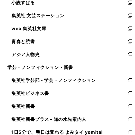
小説すばる
く
で
い
新
開
ウ
し
集英社 文芸ステーション
く
ィ
い
新
ン
ウ
し
web 集英社文庫
ド
ィ
い
新
ウ
ン
ウ
し
青春と読書
で
ド
ィ
い
新
開
ウ
ン
ウ
し
アジア人物史
く
で
ド
ィ
い
新
開
ウ
ン
ウ
し
学芸・ノンフィクション・新書
く
で
ド
ィ
い
開
ウ
ン
ウ
集英社学芸部 - 学芸・ノンフィクション
く
で
ド
ィ
新
開
ウ
ン
し
集英社ビジネス書
く
で
ド
い
新
開
ウ
ウ
し
集英社新書
く
で
ィ
い
新
開
ン
ウ
し
集英社新書プラス - 知の水先案内人
く
ド
ィ
い
新
ウ
ン
ウ
し
1日5分で、明日は変わる よみタイ yomitai
で
ド
ィ
い
新