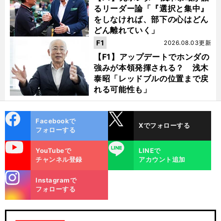
るリーダー論「『選択と集中』
をしなければ、部下の心はどん
どん離れていく」
F1
2026.08.03更新
【F1】アップデートでホンダの
強みが本領発揮される？ 浅木
泰昭「レッドブルの位置まで戻
れる可能性も」
cebo
X
Facebookで
Xでフォローする
ok
フォローする
uTube
LINE
YouTubeで
LINEで
チャンネル登録
アカウント追加
stagra
Instagramで
m
フォローする