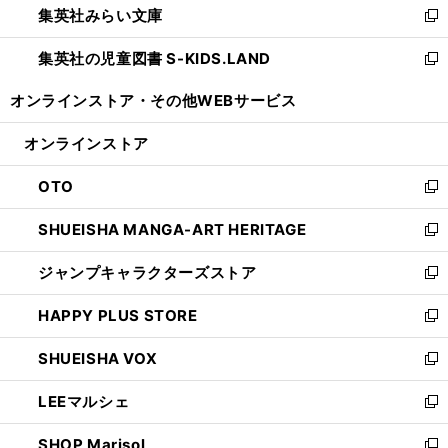
集英社みらい文庫
く
で
ド
ィ
新
開
ウ
ン
し
集英社の児童図書 S-KIDS.LAND
く
で
ド
い
新
開
ウ
ウ
し
オンラインストア・
その他WEBサービス
く
で
ィ
い
開
ン
ウ
オンラインストア
く
ド
ィ
ウ
ン
OTO
で
ド
新
開
ウ
し
SHUEISHA MANGA-ART HERITAGE
く
で
い
新
開
ウ
し
ジャンプキャラクターズストア
く
ィ
い
新
ン
ウ
し
HAPPY PLUS STORE
ド
ィ
い
新
ウ
ン
ウ
し
SHUEISHA VOX
で
ド
ィ
い
新
開
ウ
ン
ウ
し
LEEマルシェ
く
で
ド
ィ
い
新
開
ウ
ン
ウ
し
SHOP Marisol
く
で
ド
ィ
い