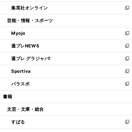
開
ウ
ン
ウ
し
集英社オンライン
く
で
ド
ィ
い
新
開
ウ
ン
ウ
し
芸能・情報・スポーツ
く
で
ド
ィ
い
開
ウ
ン
ウ
Myojo
く
で
ド
ィ
新
開
ウ
ン
し
週プレNEWS
く
で
ド
い
新
開
ウ
ウ
し
週プレ グラジャパ!
く
で
ィ
い
新
開
ン
ウ
し
Sportiva
く
ド
ィ
い
新
ウ
ン
ウ
し
パラスポ
で
ド
ィ
い
新
開
ウ
ン
ウ
し
書籍
く
で
ド
ィ
い
開
ウ
ン
ウ
文芸・文庫・総合
く
で
ド
ィ
開
ウ
ン
すばる
く
で
ド
新
開
ウ
し