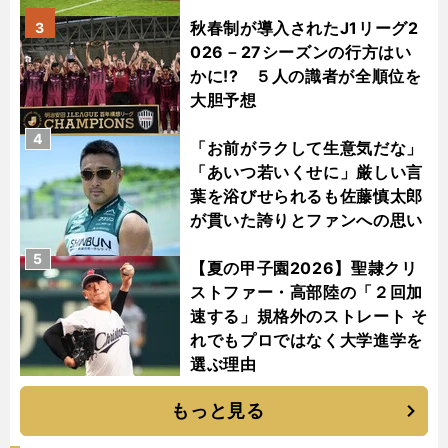
秋春制が導入されたJ1リーグ2
3
026－27シーズンの行方はい
かに!? ５人の識者が全順位を
大胆予想
4
「お前がラクして生意気だな」
「あいつ若いくせに」厳しい言
葉を浴びせられるも佐藤慎太郎
が貫いた誇りとファンへの思い
5
【夏の甲子園2026】聖隷クリ
ストファー・高部陸の「２回加
速する」規格外のストレート そ
れでもプロではなく大学進学を
選ぶ理由
もっと見る