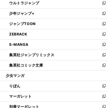
ウルトラジャンプ
く
で
ド
ィ
い
新
開
ウ
ン
ウ
し
少年ジャンプ+
く
で
ド
ィ
い
新
開
ウ
ン
ウ
し
ジャンプTOON
く
で
ド
ィ
い
新
開
ウ
ン
ウ
し
ZEBRACK
く
で
ド
ィ
い
新
開
ウ
ン
ウ
し
S-MANGA
く
で
ド
ィ
い
新
開
ウ
ン
ウ
し
集英社ジャンプリミックス
く
で
ド
ィ
い
新
開
ウ
ン
ウ
し
集英社コミック文庫
く
で
ド
ィ
い
新
開
ウ
ン
ウ
し
少女マンガ
く
で
ド
ィ
い
開
ウ
ン
ウ
りぼん
く
で
ド
ィ
新
開
ウ
ン
し
マーガレット
く
で
ド
い
新
開
ウ
ウ
し
別冊マーガレット
く
で
ィ
い
新