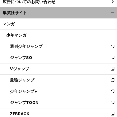
広告についてのお問い合わせ
い
ウ
集英社サイト
ィ
開
ン
く/
マンガ
ド
閉
ウ
じ
少年マンガ
で
る
開
週刊少年ジャンプ
く
新
し
ジャンプSQ
い
新
ウ
し
Vジャンプ
ィ
い
新
ン
ウ
し
最強ジャンプ
ド
ィ
い
新
ウ
ン
ウ
し
少年ジャンプ+
で
ド
ィ
い
新
開
ウ
ン
ウ
し
ジャンプTOON
く
で
ド
ィ
い
新
開
ウ
ン
ウ
し
ZEBRACK
く
で
ド
ィ
い
新