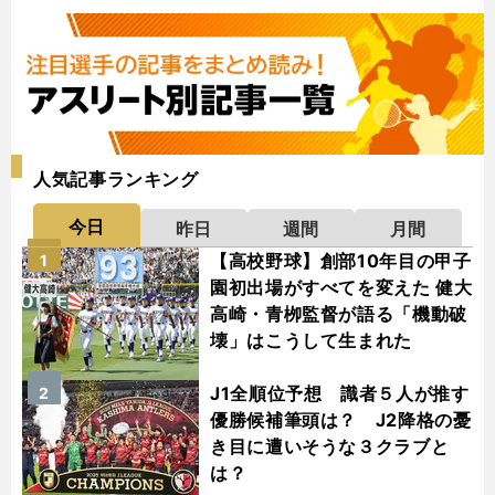
人気記事ランキング
今日
昨日
週間
月間
【高校野球】創部10年目の甲子
1
園初出場がすべてを変えた 健大
高崎・青栁監督が語る「機動破
壊」はこうして生まれた
J1全順位予想 識者５人が推す
2
優勝候補筆頭は？ J2降格の憂
き目に遭いそうな３クラブと
は？