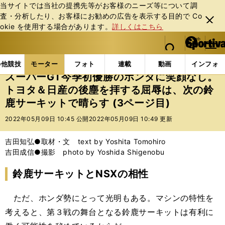
当サイトでは当社の提携先等がお客様のニーズ等について調
査・分析したり、お客様にお勧めの広告を表⽰する⽬的で Co
閉じ
okie を使⽤する場合があります。
詳しくはこちら
る
マイペ
web Sportiva (webスポルティーバ)
検索
メニュ
we
ー
モーターの記事一覧
モーター
その他
スーパー
b
ジ
の他競技
モーター
フォト
連載
動画
インフォ
ス
スーパーGT今季初優勝のホンダに笑顔なし。
ポ
トヨタ＆日産の後塵を拝する屈辱は、次の鈴
ル
鹿サーキットで晴らす (3ページ目)
テ
ィ
2022年05月09日 10:45 公開
2022年05月09日 10:49 更新
ー
バ
吉田知弘●取材・文 text by Yoshita Tomohiro
吉田成信●撮影 photo by Yoshida Shigenobu
鈴鹿サーキットとNSXの相性
ただ、ホンダ勢にとって光明もある。マシンの特性を
考えると、第３戦の舞台となる鈴鹿サーキットは有利に