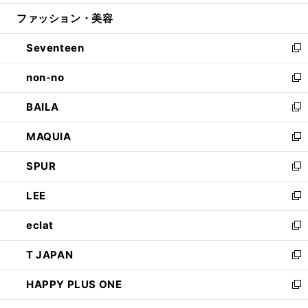
開
ウ
ン
ウ
ファッション・美容
く
で
ド
ィ
開
ウ
ン
Seventeen
く
で
ド
新
開
ウ
し
non-no
く
で
い
新
開
ウ
し
BAILA
く
ィ
い
新
ン
ウ
し
MAQUIA
ド
ィ
い
新
ウ
ン
ウ
し
SPUR
で
ド
ィ
い
新
開
ウ
ン
ウ
し
LEE
く
で
ド
ィ
い
新
開
ウ
ン
ウ
し
eclat
く
で
ド
ィ
い
新
開
ウ
ン
ウ
し
T JAPAN
く
で
ド
ィ
い
新
開
ウ
ン
ウ
し
HAPPY PLUS ONE
く
で
ド
ィ
い
新
開
ウ
ン
ウ
し