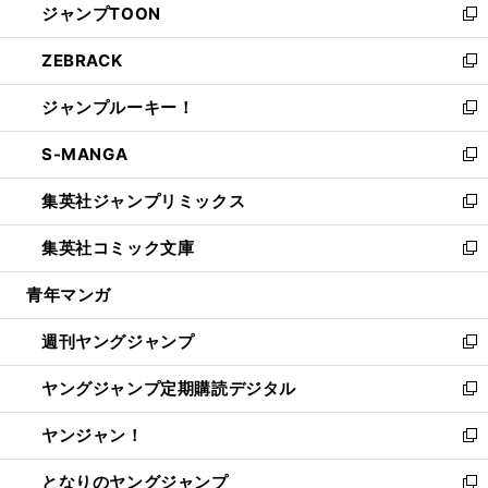
ジャンプTOON
く
で
ド
ィ
い
新
開
ウ
ン
ウ
し
ZEBRACK
く
で
ド
ィ
い
新
開
ウ
ン
ウ
し
ジャンプルーキー！
く
で
ド
ィ
い
新
開
ウ
ン
ウ
し
S-MANGA
く
で
ド
ィ
い
新
開
ウ
ン
ウ
し
集英社ジャンプリミックス
く
で
ド
ィ
い
新
開
ウ
ン
ウ
し
集英社コミック文庫
く
で
ド
ィ
い
新
開
ウ
ン
ウ
し
青年マンガ
く
で
ド
ィ
い
開
ウ
ン
ウ
週刊ヤングジャンプ
く
で
ド
ィ
新
開
ウ
ン
し
ヤングジャンプ定期購読デジタル
く
で
ド
い
新
開
ウ
ウ
し
ヤンジャン！
く
で
ィ
い
新
開
ン
ウ
し
となりのヤングジャンプ
く
ド
ィ
い
新