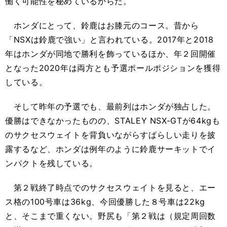
働く可能性を秘めているからだ。
ホンダにとって、鈴鹿はお膝元のコース。昔から
「NSXは鈴鹿で強い」と言われている。2017年と2018
年はホンダが同地で勝利を飾っているほか、年２回開催
となった2020年は両方とも予選ポールポジションを獲得
している。
そして昨年の予選でも、最前列はホンダが独占した。
優勝はできなかったものの、STALEY NSX-GTが64kgも
のサクセスウェイトを背負いながらすばらしい走りを披
露するなど、ホンダは例年のように鈴鹿サーキットでイ
ンパクトを残している。
第２戦終了時点でのサクセスウェイトを見ると、エー
ス格の100号車は36kg、今回優勝した８号車は22kg
と、そこまで重くない。野尻も「第２戦は（規定周回数