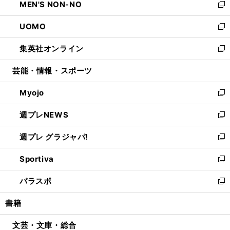
MEN'S NON-NO
く
で
ド
ィ
い
新
開
ウ
ン
ウ
し
UOMO
く
で
ド
ィ
い
新
開
ウ
ン
ウ
し
集英社オンライン
く
で
ド
ィ
い
新
開
ウ
ン
ウ
し
芸能・情報・スポーツ
く
で
ド
ィ
い
開
ウ
ン
ウ
Myojo
く
で
ド
ィ
新
開
ウ
ン
し
週プレNEWS
く
で
ド
い
新
開
ウ
ウ
し
週プレ グラジャパ!
く
で
ィ
い
新
開
ン
ウ
し
Sportiva
く
ド
ィ
い
新
ウ
ン
ウ
し
パラスポ
で
ド
ィ
い
新
開
ウ
ン
ウ
し
書籍
く
で
ド
ィ
い
開
ウ
ン
ウ
文芸・文庫・総合
く
で
ド
ィ