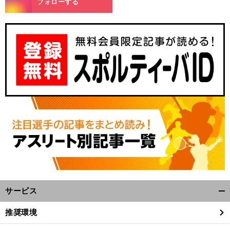
フォローする
サービス
開
く/
推奨環境
閉
じ