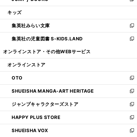
い
新
開
ウ
ン
ウ
し
キッズ
く
で
ド
ィ
い
開
ウ
ン
ウ
集英社みらい文庫
く
で
ド
ィ
新
開
ウ
ン
し
集英社の児童図書 S-KIDS.LAND
く
で
ド
い
新
開
ウ
ウ
し
オンラインストア・
その他WEBサービス
く
で
ィ
い
開
ン
ウ
オンラインストア
く
ド
ィ
ウ
ン
OTO
で
ド
新
開
ウ
し
SHUEISHA MANGA-ART HERITAGE
く
で
い
新
開
ウ
し
ジャンプキャラクターズストア
く
ィ
い
新
ン
ウ
し
HAPPY PLUS STORE
ド
ィ
い
新
ウ
ン
ウ
し
SHUEISHA VOX
で
ド
ィ
い
新
開