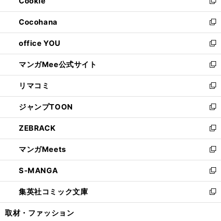
Cookie
く
で
ド
ィ
新
開
ウ
ン
し
Cocohana
く
で
ド
い
新
開
ウ
ウ
し
office YOU
く
で
ィ
い
新
開
ン
ウ
し
マンガMee公式サイト
く
ド
ィ
い
新
ウ
ン
ウ
し
リマコミ
で
ド
ィ
い
新
開
ウ
ン
ウ
し
ジャンプTOON
く
で
ド
ィ
い
新
開
ウ
ン
ウ
し
ZEBRACK
く
で
ド
ィ
い
新
開
ウ
ン
ウ
し
マンガMeets
く
で
ド
ィ
い
新
開
ウ
ン
ウ
し
S-MANGA
く
で
ド
ィ
い
新
開
ウ
ン
ウ
し
集英社コミック文庫
く
で
ド
ィ
い
新
開
ウ
ン
ウ
し
取材・ファッション
く
で
ド
ィ
い