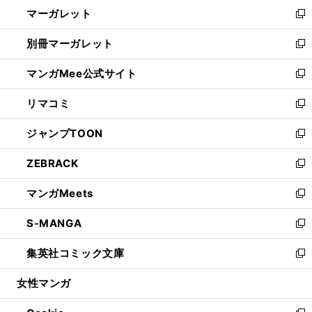
し
マーガレット
く
で
ド
い
新
開
ウ
ウ
し
別冊マーガレット
く
で
ィ
い
新
開
ン
ウ
し
マンガMee公式サイト
く
ド
ィ
い
新
ウ
ン
ウ
し
リマコミ
で
ド
ィ
い
新
開
ウ
ン
ウ
し
ジャンプTOON
く
で
ド
ィ
い
新
開
ウ
ン
ウ
し
ZEBRACK
く
で
ド
ィ
い
新
開
ウ
ン
ウ
し
マンガMeets
く
で
ド
ィ
い
新
開
ウ
ン
ウ
し
S-MANGA
く
で
ド
ィ
い
新
開
ウ
ン
ウ
し
集英社コミック文庫
く
で
ド
ィ
い
新
開
ウ
ン
ウ
し
女性マンガ
く
で
ド
ィ
い
開
ウ
ン
ウ