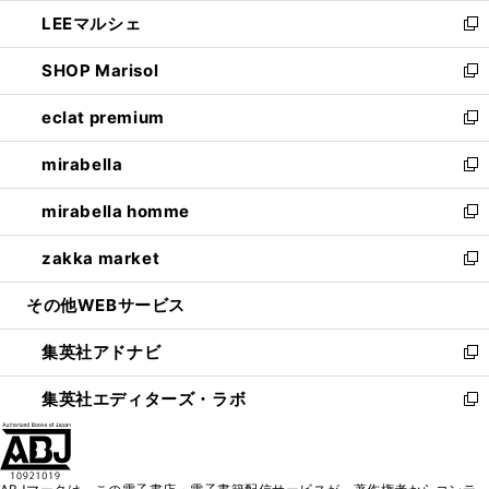
ウ
ン
ウ
し
LEEマルシェ
く
で
ド
ィ
い
新
開
ウ
ン
ウ
し
SHOP Marisol
く
で
ド
ィ
い
新
開
ウ
ン
ウ
し
eclat premium
く
で
ド
ィ
い
新
開
ウ
ン
ウ
し
mirabella
く
で
ド
ィ
い
新
開
ウ
ン
ウ
し
mirabella homme
く
で
ド
ィ
い
新
開
ウ
ン
ウ
し
zakka market
く
で
ド
ィ
い
新
開
ウ
ン
ウ
し
その他WEBサービス
く
で
ド
ィ
い
開
ウ
ン
ウ
集英社アドナビ
く
で
ド
ィ
新
開
ウ
ン
し
集英社エディターズ・ラボ
く
で
ド
い
新
開
ウ
ウ
し
く
で
ィ
い
開
ン
ウ