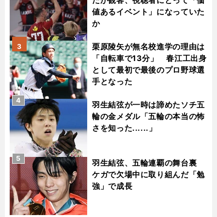
だが観客、視聴者にとって「価
値あるイベント」になっていた
か
栗原陵矢が無名校進学の理由は
3
「自転車で13分」 春江工出身
として最初で最後のプロ野球選
手となった
4
羽生結弦が一時は諦めたソチ五
輪の金メダル「五輪の本当の怖
さを知った......」
5
羽生結弦、五輪連覇の舞台裏
ケガで欠場中に取り組んだ「勉
強」で成長