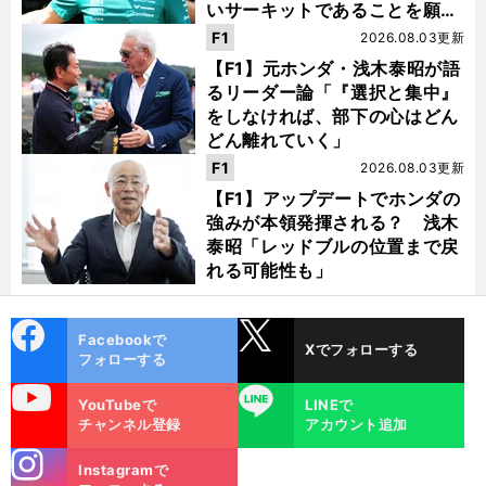
いサーキットであることを願
う」
F1
2026.08.03更新
【F1】元ホンダ・浅木泰昭が語
るリーダー論「『選択と集中』
をしなければ、部下の心はどん
どん離れていく」
F1
2026.08.03更新
【F1】アップデートでホンダの
強みが本領発揮される？ 浅木
泰昭「レッドブルの位置まで戻
れる可能性も」
cebo
X
Facebookで
Xでフォローする
ok
フォローする
uTube
LINE
YouTubeで
LINEで
チャンネル登録
アカウント追加
stagra
Instagramで
m