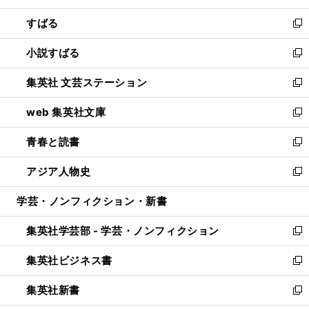
開
ウ
ン
すばる
く
で
ド
新
開
ウ
し
小説すばる
く
で
い
新
開
ウ
し
集英社 文芸ステーション
く
ィ
い
新
ン
ウ
し
web 集英社文庫
ド
ィ
い
新
ウ
ン
ウ
し
青春と読書
で
ド
ィ
い
新
開
ウ
ン
ウ
し
アジア人物史
く
で
ド
ィ
い
新
開
ウ
ン
ウ
し
学芸・ノンフィクション・新書
く
で
ド
ィ
い
開
ウ
ン
ウ
集英社学芸部 - 学芸・ノンフィクション
く
で
ド
ィ
新
開
ウ
ン
し
集英社ビジネス書
く
で
ド
い
新
開
ウ
ウ
し
集英社新書
く
で
ィ
い
新
開
ン
ウ
し