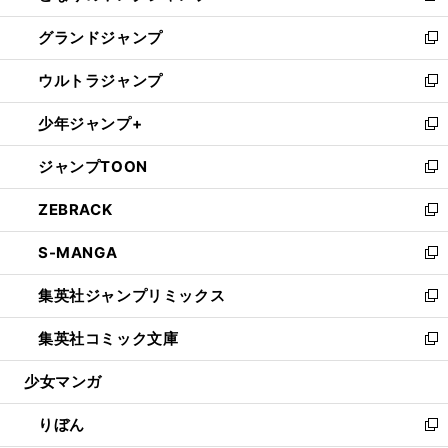
ウ
ン
ウ
し
グランドジャンプ
で
ド
ィ
い
新
開
ウ
ン
ウ
し
ウルトラジャンプ
く
で
ド
ィ
い
新
開
ウ
ン
ウ
し
少年ジャンプ+
く
で
ド
ィ
い
新
開
ウ
ン
ウ
し
ジャンプTOON
く
で
ド
ィ
い
新
開
ウ
ン
ウ
し
ZEBRACK
く
で
ド
ィ
い
新
開
ウ
ン
ウ
し
S-MANGA
く
で
ド
ィ
い
新
開
ウ
ン
ウ
し
集英社ジャンプリミックス
く
で
ド
ィ
い
新
開
ウ
ン
ウ
し
集英社コミック文庫
く
で
ド
ィ
い
新
開
ウ
ン
ウ
し
少女マンガ
く
で
ド
ィ
い
開
ウ
ン
ウ
りぼん
く
で
ド
ィ
新
開
ウ
ン