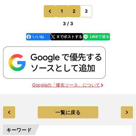
1
2
3
のページへ
前
3 / 3
いいね
Xでポストする
LINEで送る
line
faceboo
x
k
Googleの「優先ソース」について
一覧に戻る
キーワード