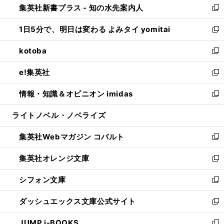
集英社新書プラス - 知の水先案内人
く
ド
ィ
い
新
ウ
ン
ウ
し
1日5分で、明日は変わる よみタイ yomitai
で
ド
ィ
い
新
開
ウ
ン
ウ
し
kotoba
く
で
ド
ィ
い
新
開
ウ
ン
ウ
し
e!集英社
く
で
ド
ィ
い
新
開
ウ
ン
ウ
し
情報・知識＆オピニオン imidas
く
で
ド
ィ
い
新
開
ウ
ン
ウ
し
ライトノベル・ノベライズ
く
で
ド
ィ
い
開
ウ
ン
ウ
集英社Webマガジン コバルト
く
で
ド
ィ
新
開
ウ
ン
し
集英社オレンジ文庫
く
で
ド
い
新
開
ウ
ウ
し
シフォン文庫
く
で
ィ
い
新
開
ン
ウ
し
ダッシュエックス文庫公式サイト
く
ド
ィ
い
新
ウ
ン
ウ
し
JUMP j-BOOKS
で
ド
ィ