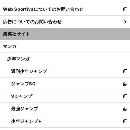
開
Web Sportivaについてのお問い合わせ
く
新
し
広告についてのお問い合わせ
い
ウ
集英社サイト
ィ
開
ン
く/
マンガ
ド
閉
ウ
じ
少年マンガ
で
る
開
週刊少年ジャンプ
く
新
し
ジャンプSQ
い
新
ウ
し
Vジャンプ
ィ
い
新
ン
ウ
し
最強ジャンプ
ド
ィ
い
新
ウ
ン
ウ
し
少年ジャンプ+
で
ド
ィ
い
新
開
ウ
ン
ウ
し