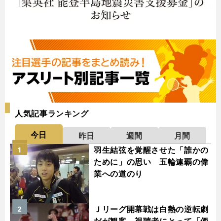
人気記事ランキング
今日
昨日
週間
月間
羽生結弦を覚醒させた「誰かの
1
ために」の思い 五輪連覇の偉
業への道のり
Ｊリーグ開幕戦は白熱の逆転劇
2