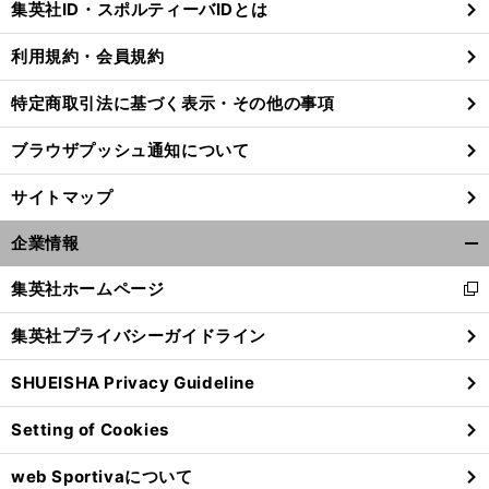
集英社ID・スポルティーバIDとは
る
利用規約・会員規約
特定商取引法に基づく表示・その他の事項
ブラウザプッシュ通知について
サイトマップ
企業情報
開
く/
集英社ホームページ
新
閉
し
じ
集英社プライバシーガイドライン
い
る
角
、
.
.
.
。
ウ
田裕毅
今季初のQ3進出で期待されるも
天国から地獄へ
2022年型アルファタウリはまだまだ理解不足
SHUEISHA Privacy Guideline
ィ
ン
Setting of Cookies
ド
ウ
web Sportivaについて
で