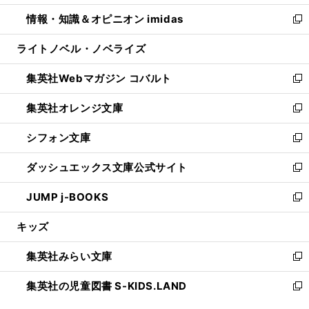
開
ウ
ン
ウ
し
情報・知識＆オピニオン imidas
く
で
ド
ィ
い
新
開
ウ
ン
ウ
し
ライトノベル・ノベライズ
く
で
ド
ィ
い
開
ウ
ン
ウ
集英社Webマガジン コバルト
く
で
ド
ィ
新
開
ウ
ン
し
集英社オレンジ文庫
く
で
ド
い
新
開
ウ
ウ
し
シフォン文庫
く
で
ィ
い
新
開
ン
ウ
し
ダッシュエックス文庫公式サイト
く
ド
ィ
い
新
ウ
ン
ウ
し
JUMP j-BOOKS
で
ド
ィ
い
新
開
ウ
ン
ウ
し
キッズ
く
で
ド
ィ
い
開
ウ
ン
ウ
集英社みらい文庫
く
で
ド
ィ
新
開
ウ
ン
し
集英社の児童図書 S-KIDS.LAND
く
で
ド
い
新
開
ウ
ウ
し