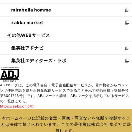
開
ウ
ン
ウ
し
mirabella homme
く
で
ド
ィ
い
新
開
ウ
ン
ウ
し
zakka market
く
で
ド
ィ
い
新
開
ウ
ン
ウ
し
その他WEBサービス
く
で
ド
ィ
い
開
ウ
ン
ウ
集英社アドナビ
く
で
ド
ィ
新
開
ウ
ン
し
集英社エディターズ・ラボ
く
で
ド
い
新
開
ウ
ウ
し
く
で
ィ
い
開
ン
ウ
ABJマークは、この電子書店・電子書籍配信サービスが、著作権者からコンテ
く
ド
ィ
ンツ使用許諾を得た正規版配信サービスであることを示す登録商標（登録番号
ウ
ン
第6091713号）です。ABJマークの詳細、ABJマークを掲示しているサービス
で
ド
の一覧はこちら。
開
ウ
https://aebs.or.jp/
新
く
で
し
い
開
本ホームページに記載の文章・画像・写真などを無断で複製するこ
ウ
く
とは法律で禁じられています。全ての著作権は株式会社 集英社に帰
ィ
属します。
ン