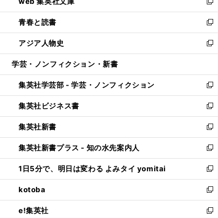
web 集英社文庫
ド
ィ
い
新
ウ
ン
ウ
し
青春と読書
で
ド
ィ
い
新
開
ウ
ン
ウ
し
アジア人物史
く
で
ド
ィ
い
新
開
ウ
ン
ウ
し
学芸・ノンフィクション・新書
く
で
ド
ィ
い
開
ウ
ン
ウ
集英社学芸部 - 学芸・ノンフィクション
く
で
ド
ィ
新
開
ウ
ン
し
集英社ビジネス書
く
で
ド
い
新
開
ウ
ウ
し
集英社新書
く
で
ィ
い
新
開
ン
ウ
し
集英社新書プラス - 知の水先案内人
く
ド
ィ
い
新
ウ
ン
ウ
し
1日5分で、明日は変わる よみタイ yomitai
で
ド
ィ
い
新
開
ウ
ン
ウ
し
kotoba
く
で
ド
ィ
い
新
開
ウ
ン
ウ
し
e!集英社
く
で
ド
ィ
い
新