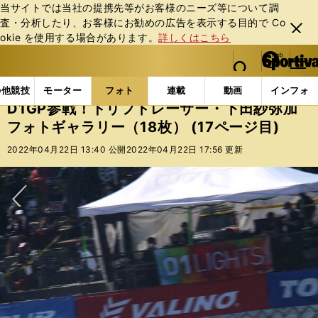
当サイトでは当社の提携先等がお客様のニーズ等について調
査・分析したり、お客様にお勧めの広告を表⽰する⽬的で Co
閉じ
okie を使⽤する場合があります。
詳しくはこちら
る
マイペ
web Sportiva (webスポルティーバ)
検索
メニュ
we
ー
フォトギャラリー
D1GP参戦！ドリフトレーサー・下田
b
ジ
の他競技
モーター
フォト
連載
動画
インフォ
ス
D1GP参戦！ドリフトレーサー・下田紗弥加
ポ
フォトギャラリー（18枚） (17ページ目)
ル
テ
2022年04月22日 13:40 公開
2022年04月22日 17:56 更新
ィ
ー
バ
次へ