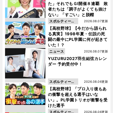
た」それでもＧⅠ開催８連覇 敗
者たちは「調子がよくても抜け
ない」「すごい」と脱帽
スポルティーバ
2026.08.07更新
動画
【高校野球】【今だから語られ
る真実】1998年夏・伝説の死
闘の最中にPL学園に何が起きて
いた！？
ニュース
2026.08.07更新
YUZURU2027羽生結弦カレン
ダー 予約受付中！
スポルティーバ
2026.08.06更新
動画
【高校野球】「プロ入り後もあ
の衝撃を超える選手はいな
い」。PL学園トリオが衝撃を受
けた選手
スポルティーバ
2026.08.06更新