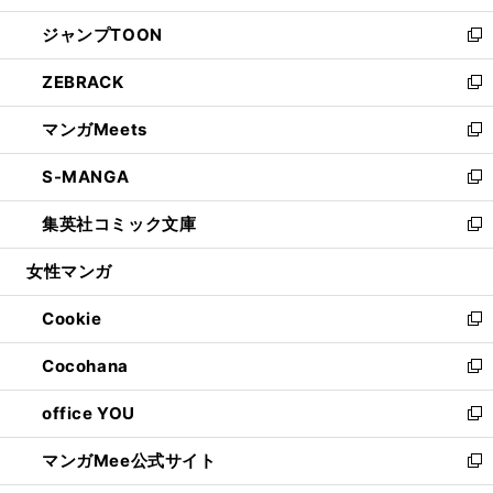
開
ウ
ン
ウ
し
ジャンプTOON
く
で
ド
ィ
い
新
開
ウ
ン
ウ
し
ZEBRACK
く
で
ド
ィ
い
新
開
ウ
ン
ウ
し
マンガMeets
く
で
ド
ィ
い
新
開
ウ
ン
ウ
し
S-MANGA
く
で
ド
ィ
い
新
開
ウ
ン
ウ
し
集英社コミック文庫
く
で
ド
ィ
い
新
開
ウ
ン
ウ
し
女性マンガ
く
で
ド
ィ
い
開
ウ
ン
ウ
Cookie
く
で
ド
ィ
新
開
ウ
ン
し
Cocohana
く
で
ド
い
新
開
ウ
ウ
し
office YOU
く
で
ィ
い
新
開
ン
ウ
し
マンガMee公式サイト
く
ド
ィ
い
新
ウ
ン
ウ
し