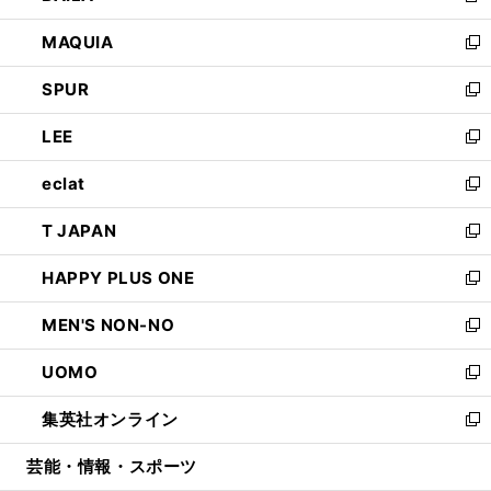
ン
ウ
し
MAQUIA
ド
ィ
い
新
ウ
ン
ウ
し
SPUR
で
ド
ィ
い
新
開
ウ
ン
ウ
し
LEE
く
で
ド
ィ
い
新
開
ウ
ン
ウ
し
eclat
く
で
ド
ィ
い
新
開
ウ
ン
ウ
し
T JAPAN
く
で
ド
ィ
い
新
開
ウ
ン
ウ
し
HAPPY PLUS ONE
く
で
ド
ィ
い
新
開
ウ
ン
ウ
し
MEN'S NON-NO
く
で
ド
ィ
い
新
開
ウ
ン
ウ
し
UOMO
く
で
ド
ィ
い
新
開
ウ
ン
ウ
し
集英社オンライン
く
で
ド
ィ
い
新
開
ウ
ン
ウ
し
芸能・情報・スポーツ
く
で
ド
ィ
い
開
ウ