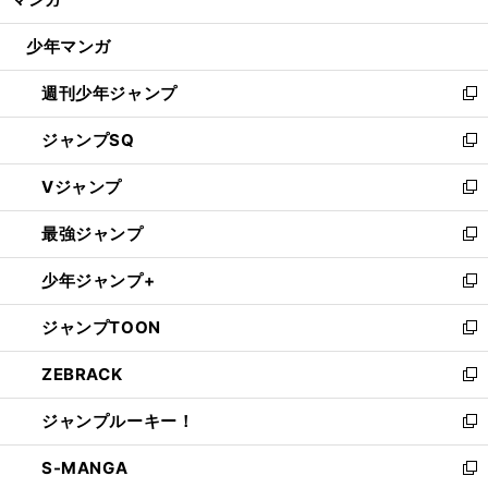
ド
閉
ウ
じ
少年マンガ
で
る
開
週刊少年ジャンプ
く
新
し
ジャンプSQ
い
新
ウ
し
Vジャンプ
ィ
い
新
ン
ウ
し
最強ジャンプ
ド
ィ
い
新
ウ
ン
ウ
し
少年ジャンプ+
で
ド
ィ
い
新
開
ウ
ン
ウ
し
ジャンプTOON
く
で
ド
ィ
い
新
開
ウ
ン
ウ
し
ZEBRACK
く
で
ド
ィ
い
新
開
ウ
ン
ウ
し
ジャンプルーキー！
く
で
ド
ィ
い
新
開
ウ
ン
ウ
し
S-MANGA
く
で
ド
ィ
い
新