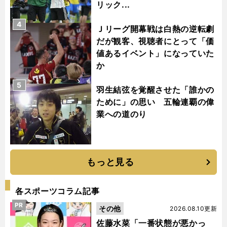
リック...
4
Ｊリーグ開幕戦は白熱の逆転劇
だが観客、視聴者にとって「価
値あるイベント」になっていた
か
5
羽生結弦を覚醒させた「誰かの
ために」の思い 五輪連覇の偉
業への道のり
もっと見る
各スポーツコラム記事
PR
その他
2026.08.10更新
佐藤水菜「一番状態が悪かっ