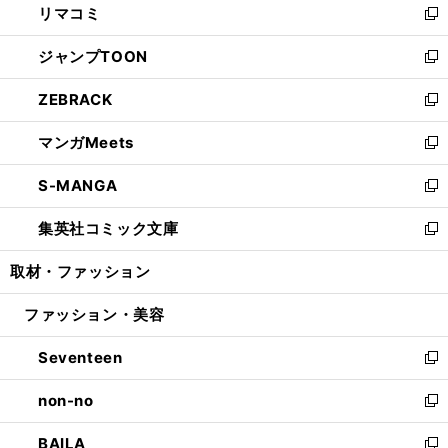
リマコミ
で
ド
ィ
い
新
開
ウ
ン
ウ
し
ジャンプTOON
く
で
ド
ィ
い
新
開
ウ
ン
ウ
し
ZEBRACK
く
で
ド
ィ
い
新
開
ウ
ン
ウ
し
マンガMeets
く
で
ド
ィ
い
新
開
ウ
ン
ウ
し
S-MANGA
く
で
ド
ィ
い
新
開
ウ
ン
ウ
し
集英社コミック文庫
く
で
ド
ィ
い
新
開
ウ
ン
ウ
し
取材・ファッション
く
で
ド
ィ
い
開
ウ
ン
ウ
ファッション・美容
く
で
ド
ィ
開
ウ
ン
Seventeen
く
で
ド
新
開
ウ
し
non-no
く
で
い
新
開
ウ
し
BAILA
く
ィ
い
新