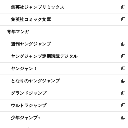
開
ウ
ン
ウ
し
集英社ジャンプリミックス
く
で
ド
ィ
い
新
開
ウ
ン
ウ
し
集英社コミック文庫
く
で
ド
ィ
い
新
開
ウ
ン
ウ
し
青年マンガ
く
で
ド
ィ
い
開
ウ
ン
ウ
週刊ヤングジャンプ
く
で
ド
ィ
新
開
ウ
ン
し
ヤングジャンプ定期購読デジタル
く
で
ド
い
新
開
ウ
ウ
し
ヤンジャン！
く
で
ィ
い
新
開
ン
ウ
し
となりのヤングジャンプ
く
ド
ィ
い
新
ウ
ン
ウ
し
グランドジャンプ
で
ド
ィ
い
新
開
ウ
ン
ウ
し
ウルトラジャンプ
く
で
ド
ィ
い
新
開
ウ
ン
ウ
し
少年ジャンプ+
く
で
ド
ィ
い
新
開
ウ
ン
ウ
し