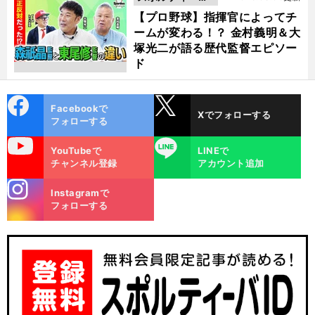
動画
【プロ野球】指揮官によってチ
ームが変わる！？ 金村義明＆大
塚光二が語る歴代監督エピソー
ド
cebo
X
Facebookで
Xでフォローする
ok
フォローする
uTube
LINE
YouTubeで
LINEで
チャンネル登録
アカウント追加
stagra
Instagramで
m
フォローする