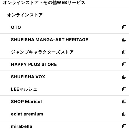
オンラインストア・
その他WEBサービス
く
で
ィ
い
開
ン
ウ
オンラインストア
く
ド
ィ
ウ
ン
OTO
で
ド
新
開
ウ
し
SHUEISHA MANGA-ART HERITAGE
く
で
い
新
開
ウ
し
ジャンプキャラクターズストア
く
ィ
い
新
ン
ウ
し
HAPPY PLUS STORE
ド
ィ
い
新
ウ
ン
ウ
し
SHUEISHA VOX
で
ド
ィ
い
新
開
ウ
ン
ウ
し
LEEマルシェ
く
で
ド
ィ
い
新
開
ウ
ン
ウ
し
SHOP Marisol
く
で
ド
ィ
い
新
開
ウ
ン
ウ
し
eclat premium
く
で
ド
ィ
い
新
開
ウ
ン
ウ
し
mirabella
く
で
ド
ィ
い
新