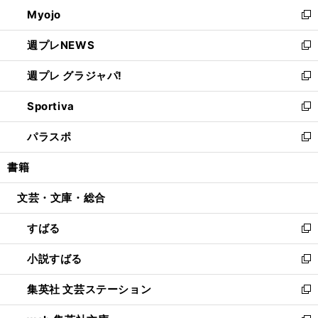
ン
ウ
Myojo
く
で
ド
ィ
新
開
ウ
ン
し
週プレNEWS
く
で
ド
い
新
開
ウ
ウ
し
週プレ グラジャパ!
く
で
ィ
い
新
開
ン
ウ
し
Sportiva
く
ド
ィ
い
新
ウ
ン
ウ
し
パラスポ
で
ド
ィ
い
新
開
ウ
ン
ウ
し
書籍
く
で
ド
ィ
い
開
ウ
ン
ウ
文芸・文庫・総合
く
で
ド
ィ
開
ウ
ン
すばる
く
で
ド
新
開
ウ
し
小説すばる
く
で
い
新
開
ウ
し
集英社 文芸ステーション
く
ィ
い
新
ン
ウ
し