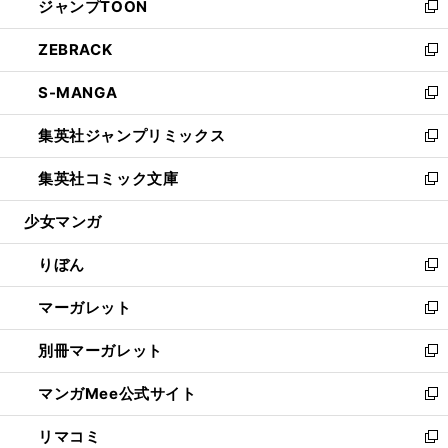
ジャンプTOON
く
で
ド
ィ
い
新
開
ウ
ン
ウ
し
ZEBRACK
く
で
ド
ィ
い
新
開
ウ
ン
ウ
し
S-MANGA
く
で
ド
ィ
い
新
開
ウ
ン
ウ
し
集英社ジャンプリミックス
く
で
ド
ィ
い
新
開
ウ
ン
ウ
し
集英社コミック文庫
く
で
ド
ィ
い
新
開
ウ
ン
ウ
し
少女マンガ
く
で
ド
ィ
い
開
ウ
ン
ウ
りぼん
く
で
ド
ィ
新
開
ウ
ン
し
マーガレット
く
で
ド
い
新
開
ウ
ウ
し
別冊マーガレット
く
で
ィ
い
新
開
ン
ウ
し
マンガMee公式サイト
く
ド
ィ
い
新
ウ
ン
ウ
し
リマコミ
で
ド
ィ
い
新