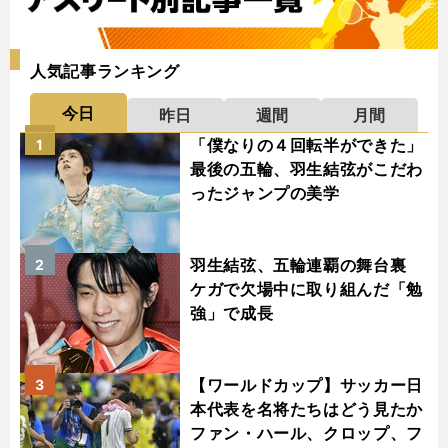
人気記事ランキング
今日
昨日
週間
月間
「僕なりの４回転半ができた」
1
最後の五輪、羽生結弦がこだわ
ったジャンプの美学
羽生結弦、五輪連覇の舞台裏
2
ケガで欠場中に取り組んだ「勉
強」で成長
【ワールドカップ】サッカー日
3
本代表を名将たちはどう見たか
ファン・ハール、クロップ、フ