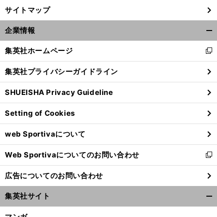
サイトマップ
企業情報
開
く/
集英社ホームページ
新
閉
し
じ
集英社プライバシーガイドライン
い
る
ウ
SHUEISHA Privacy Guideline
ィ
ン
Setting of Cookies
ド
ウ
web Sportivaについて
で
開
Web Sportivaについてのお問い合わせ
く
新
し
広告についてのお問い合わせ
い
ウ
集英社サイト
ィ
開
ン
く/
マンガ