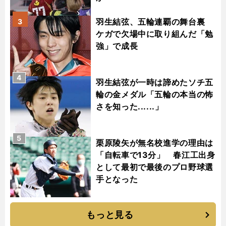
羽生結弦、五輪連覇の舞台裏
3
ケガで欠場中に取り組んだ「勉
強」で成長
4
羽生結弦が一時は諦めたソチ五
輪の金メダル「五輪の本当の怖
さを知った......」
5
栗原陵矢が無名校進学の理由は
「自転車で13分」 春江工出身
として最初で最後のプロ野球選
手となった
もっと見る