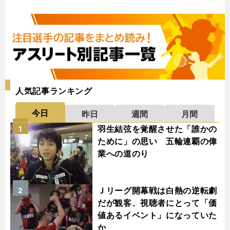
人気記事ランキング
今日
昨日
週間
月間
羽生結弦を覚醒させた「誰かの
1
ために」の思い 五輪連覇の偉
業への道のり
Ｊリーグ開幕戦は白熱の逆転劇
2
だが観客、視聴者にとって「価
値あるイベント」になっていた
か