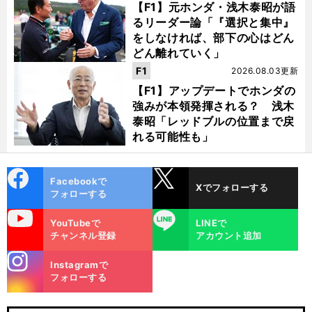
【F1】元ホンダ・浅木泰昭が語
るリーダー論「『選択と集中』
をしなければ、部下の心はどん
どん離れていく」
F1
2026.08.03更新
【F1】アップデートでホンダの
強みが本領発揮される？ 浅木
泰昭「レッドブルの位置まで戻
れる可能性も」
cebo
X
Facebookで
Xでフォローする
ok
フォローする
uTube
LINE
YouTubeで
LINEで
チャンネル登録
アカウント追加
stagra
Instagramで
m
フォローする