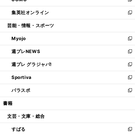
ィ
い
新
開
ウ
ン
ウ
し
集英社オンライン
く
で
ド
ィ
い
新
開
ウ
ン
ウ
し
芸能・情報・スポーツ
く
で
ド
ィ
い
開
ウ
ン
ウ
Myojo
く
で
ド
ィ
新
開
ウ
ン
し
週プレNEWS
く
で
ド
い
新
開
ウ
ウ
し
週プレ グラジャパ!
く
で
ィ
い
新
開
ン
ウ
し
Sportiva
く
ド
ィ
い
新
ウ
ン
ウ
し
パラスポ
で
ド
ィ
い
新
開
ウ
ン
ウ
し
書籍
く
で
ド
ィ
い
開
ウ
ン
ウ
文芸・文庫・総合
く
で
ド
ィ
開
ウ
ン
すばる
く
で
ド
新