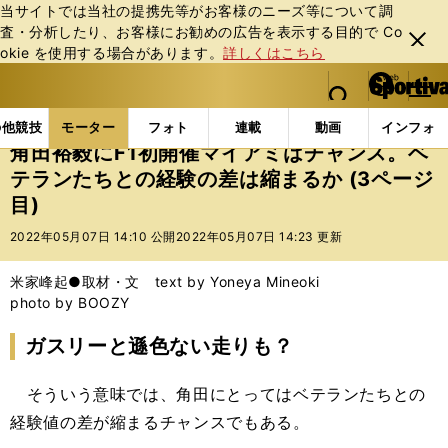
当サイトでは当社の提携先等がお客様のニーズ等について調
査・分析したり、お客様にお勧めの広告を表⽰する⽬的で Co
閉じ
okie を使⽤する場合があります。
詳しくはこちら
る
マイペ
web Sportiva (webスポルティーバ)
検索
メニュ
we
ー
モーターの記事一覧
モーター
F1
角田裕毅にF1
b
ジ
の他競技
モーター
フォト
連載
動画
インフォ
ス
角田裕毅にF1初開催マイアミはチャンス。ベ
ポ
テランたちとの経験の差は縮まるか (3ページ
ル
目)
テ
ィ
2022年05月07日 14:10 公開
2022年05月07日 14:23 更新
ー
バ
米家峰起●取材・文 text by Yoneya Mineoki
photo by BOOZY
ガスリーと遜色ない走りも？
そういう意味では、角田にとってはベテランたちとの
経験値の差が縮まるチャンスでもある。