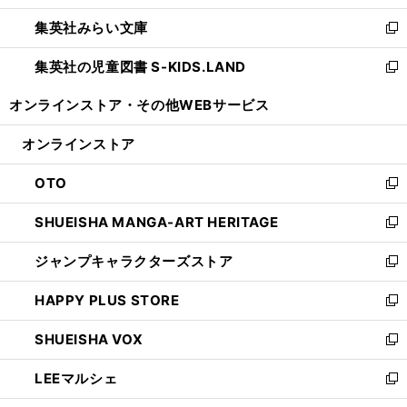
開
ウ
ン
ウ
集英社みらい文庫
く
で
ド
ィ
新
開
ウ
ン
し
集英社の児童図書 S-KIDS.LAND
く
で
ド
い
新
開
ウ
ウ
し
オンラインストア・
その他WEBサービス
く
で
ィ
い
開
ン
ウ
オンラインストア
く
ド
ィ
ウ
ン
OTO
で
ド
新
開
ウ
し
SHUEISHA MANGA-ART HERITAGE
く
で
い
新
開
ウ
し
ジャンプキャラクターズストア
く
ィ
い
新
ン
ウ
し
HAPPY PLUS STORE
ド
ィ
い
新
ウ
ン
ウ
し
SHUEISHA VOX
で
ド
ィ
い
新
開
ウ
ン
ウ
し
LEEマルシェ
く
で
ド
ィ
い
新
開
ウ
ン
ウ
し