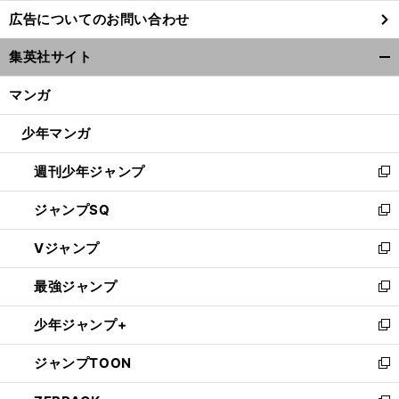
し
広告についてのお問い合わせ
い
ウ
集英社サイト
ィ
開
ン
く/
マンガ
ド
閉
ウ
じ
少年マンガ
で
る
開
週刊少年ジャンプ
く
新
し
ジャンプSQ
い
新
ウ
し
Vジャンプ
ィ
い
新
ン
ウ
し
最強ジャンプ
ド
ィ
い
新
ウ
ン
ウ
し
少年ジャンプ+
で
ド
ィ
い
新
開
ウ
ン
ウ
し
ジャンプTOON
く
で
ド
ィ
い
新
開
ウ
ン
ウ
し