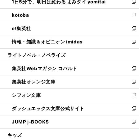
1日5分で、明日は変わる よみタイ yomitai
で
ド
ィ
い
新
開
ウ
ン
ウ
し
kotoba
く
で
ド
ィ
い
新
開
ウ
ン
ウ
し
e!集英社
く
で
ド
ィ
い
新
開
ウ
ン
ウ
し
情報・知識＆オピニオン imidas
く
で
ド
ィ
い
新
開
ウ
ン
ウ
し
ライトノベル・ノベライズ
く
で
ド
ィ
い
開
ウ
ン
ウ
集英社Webマガジン コバルト
く
で
ド
ィ
新
開
ウ
ン
し
集英社オレンジ文庫
く
で
ド
い
新
開
ウ
ウ
し
シフォン文庫
く
で
ィ
い
新
開
ン
ウ
し
ダッシュエックス文庫公式サイト
く
ド
ィ
い
新
ウ
ン
ウ
し
JUMP j-BOOKS
で
ド
ィ
い
新
開
ウ
ン
ウ
し
キッズ
く
で
ド
ィ
い