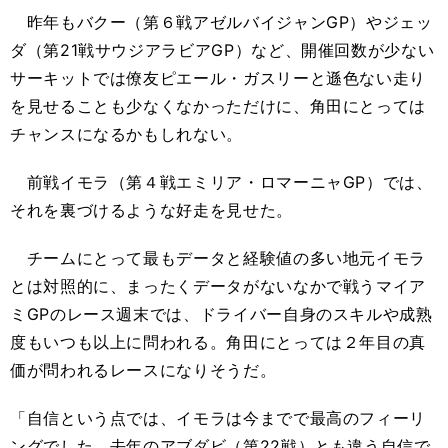
昨年もバクー（第６戦アゼルバイジャンGP）やジェッ
ダ（第21戦サウジアラビアGP）など、開催回数が少ない
サーキットでは僚友ピエール・ガスリーと遜色ない走り
を見せることも少なくなかっただけに、角田にとっては
チャンスになるかもしれない。
前戦イモラ（第４戦エミリア・ロマーニャGP）では、
それを裏づけるような好走を見せた。
チームにとって最もデータと経験値の多い地元イモラ
とは対照的に、まったくデータがないなかで戦うマイア
ミGPのレース週末では、ドライバー自身のスキルや成熟
度もいつも以上に問われる。角田にとっては２年目の真
価が問われるレースになりそうだ。
「自信という点では、イモラは今までで最高のフィーリ
ングでした。去年のアブダビ（第22戦）とも違う自信で