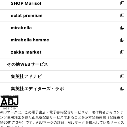
SHOP Marisol
く
で
ド
ィ
い
新
開
ウ
ン
ウ
し
eclat premium
く
で
ド
ィ
い
新
開
ウ
ン
ウ
し
mirabella
く
で
ド
ィ
い
新
開
ウ
ン
ウ
し
mirabella homme
く
で
ド
ィ
い
新
開
ウ
ン
ウ
し
zakka market
く
で
ド
ィ
い
新
開
ウ
ン
ウ
し
その他WEBサービス
く
で
ド
ィ
い
開
ウ
ン
ウ
集英社アドナビ
く
で
ド
ィ
新
開
ウ
ン
し
集英社エディターズ・ラボ
く
で
ド
い
新
開
ウ
ウ
し
く
で
ィ
い
開
ン
ウ
ABJマークは、この電子書店・電子書籍配信サービスが、著作権者からコンテ
く
ド
ィ
ンツ使用許諾を得た正規版配信サービスであることを示す登録商標（登録番号
ウ
ン
第6091713号）です。ABJマークの詳細、ABJマークを掲示しているサービス
で
ド