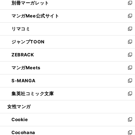
別冊マーガレット
く
で
ィ
い
新
開
ン
ウ
し
マンガMee公式サイト
く
ド
ィ
い
新
ウ
ン
ウ
し
リマコミ
で
ド
ィ
い
新
開
ウ
ン
ウ
し
ジャンプTOON
く
で
ド
ィ
い
新
開
ウ
ン
ウ
し
ZEBRACK
く
で
ド
ィ
い
新
開
ウ
ン
ウ
し
マンガMeets
く
で
ド
ィ
い
新
開
ウ
ン
ウ
し
S-MANGA
く
で
ド
ィ
い
新
開
ウ
ン
ウ
し
集英社コミック文庫
く
で
ド
ィ
い
新
開
ウ
ン
ウ
し
女性マンガ
く
で
ド
ィ
い
開
ウ
ン
ウ
Cookie
く
で
ド
ィ
新
開
ウ
ン
し
Cocohana
く
で
ド
い
新