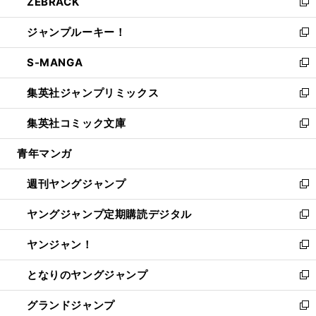
ZEBRACK
く
で
ド
ィ
い
新
開
ウ
ン
ウ
し
ジャンプルーキー！
く
で
ド
ィ
い
新
開
ウ
ン
ウ
し
S-MANGA
く
で
ド
ィ
い
新
開
ウ
ン
ウ
し
集英社ジャンプリミックス
く
で
ド
ィ
い
新
開
ウ
ン
ウ
し
集英社コミック文庫
く
で
ド
ィ
い
新
開
ウ
ン
ウ
し
青年マンガ
く
で
ド
ィ
い
開
ウ
ン
ウ
週刊ヤングジャンプ
く
で
ド
ィ
新
開
ウ
ン
し
ヤングジャンプ定期購読デジタル
く
で
ド
い
新
開
ウ
ウ
し
ヤンジャン！
く
で
ィ
い
新
開
ン
ウ
し
となりのヤングジャンプ
く
ド
ィ
い
新
ウ
ン
ウ
し
グランドジャンプ
で
ド
ィ
い
新