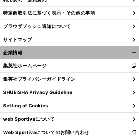
特定商取引法に基づく表示・その他の事項
ブラウザプッシュ通知について
サイトマップ
企業情報
開
く/
集英社ホームページ
新
閉
し
じ
集英社プライバシーガイドライン
い
る
ウ
SHUEISHA Privacy Guideline
ィ
ス
。
、
ーパーGT今季初優勝のホンダに笑顔なし
トヨタ＆日産の後塵を拝する屈辱は
次の鈴鹿サーキットで晴らす
ン
Setting of Cookies
ド
ウ
web Sportivaについて
で
開
Web Sportivaについてのお問い合わせ
く
新