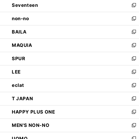
Seventeen
く
で
ド
新
開
ウ
し
non-no
く
で
い
新
開
ウ
し
BAILA
く
ィ
い
新
ン
ウ
し
MAQUIA
ド
ィ
い
新
ウ
ン
ウ
し
SPUR
で
ド
ィ
い
新
開
ウ
ン
ウ
し
LEE
く
で
ド
ィ
い
新
開
ウ
ン
ウ
し
eclat
く
で
ド
ィ
い
新
開
ウ
ン
ウ
し
T JAPAN
く
で
ド
ィ
い
新
開
ウ
ン
ウ
し
HAPPY PLUS ONE
く
で
ド
ィ
い
新
開
ウ
ン
ウ
し
MEN'S NON-NO
く
で
ド
ィ
い
新
開
ウ
ン
ウ
し
UOMO
く
で
ド