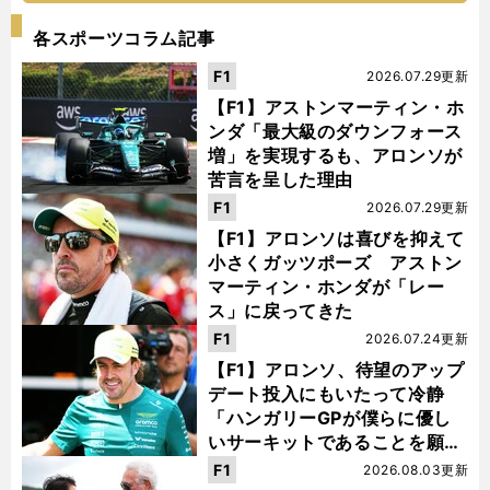
各スポーツコラム記事
F1
2026.07.29更新
【F1】アストンマーティン・ホ
ンダ「最大級のダウンフォース
増」を実現するも、アロンソが
苦言を呈した理由
F1
2026.07.29更新
【F1】アロンソは喜びを抑えて
小さくガッツポーズ アストン
マーティン・ホンダが「レー
ス」に戻ってきた
F1
2026.07.24更新
【F1】アロンソ、待望のアップ
デート投入にもいたって冷静
「ハンガリーGPが僕らに優し
いサーキットであることを願
う」
F1
2026.08.03更新