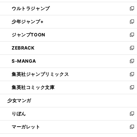
開
ウ
ン
ウ
し
ウルトラジャンプ
く
で
ド
ィ
い
新
開
ウ
ン
ウ
し
少年ジャンプ+
く
で
ド
ィ
い
新
開
ウ
ン
ウ
し
ジャンプTOON
く
で
ド
ィ
い
新
開
ウ
ン
ウ
し
ZEBRACK
く
で
ド
ィ
い
新
開
ウ
ン
ウ
し
S-MANGA
く
で
ド
ィ
い
新
開
ウ
ン
ウ
し
集英社ジャンプリミックス
く
で
ド
ィ
い
新
開
ウ
ン
ウ
し
集英社コミック文庫
く
で
ド
ィ
い
新
開
ウ
ン
ウ
し
少女マンガ
く
で
ド
ィ
い
開
ウ
ン
ウ
りぼん
く
で
ド
ィ
新
開
ウ
ン
し
マーガレット
く
で
ド
い
新
開
ウ
ウ
し