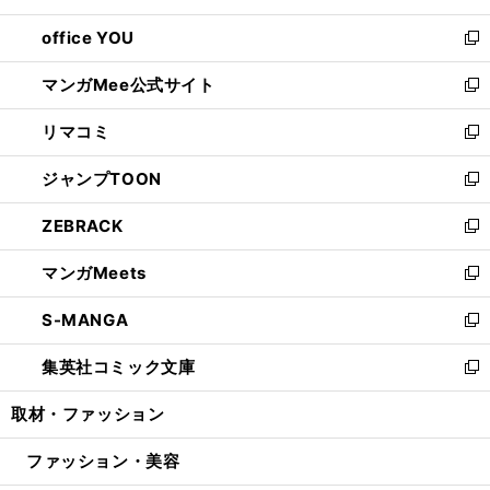
開
ウ
ウ
し
office YOU
く
で
ィ
い
新
開
ン
ウ
し
マンガMee公式サイト
く
ド
ィ
い
新
ウ
ン
ウ
し
リマコミ
で
ド
ィ
い
新
開
ウ
ン
ウ
し
ジャンプTOON
く
で
ド
ィ
い
新
開
ウ
ン
ウ
し
ZEBRACK
く
で
ド
ィ
い
新
開
ウ
ン
ウ
し
マンガMeets
く
で
ド
ィ
い
新
開
ウ
ン
ウ
し
S-MANGA
く
で
ド
ィ
い
新
開
ウ
ン
ウ
し
集英社コミック文庫
く
で
ド
ィ
い
新
開
ウ
ン
ウ
し
取材・ファッション
く
で
ド
ィ
い
開
ウ
ン
ウ
ファッション・美容
く
で
ド
ィ
開
ウ
ン