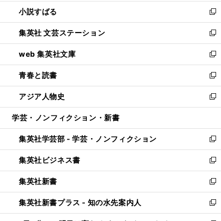
開
ウ
し
小説すばる
く
で
い
新
開
ウ
し
集英社 文芸ステーション
く
ィ
い
新
ン
ウ
し
web 集英社文庫
ド
ィ
い
新
ウ
ン
ウ
し
青春と読書
で
ド
ィ
い
新
開
ウ
ン
ウ
し
アジア人物史
く
で
ド
ィ
い
新
開
ウ
ン
ウ
し
学芸・ノンフィクション・新書
く
で
ド
ィ
い
開
ウ
ン
ウ
集英社学芸部 - 学芸・ノンフィクション
く
で
ド
ィ
新
開
ウ
ン
し
集英社ビジネス書
く
で
ド
い
新
開
ウ
ウ
し
集英社新書
く
で
ィ
い
新
開
ン
ウ
し
集英社新書プラス - 知の水先案内人
く
ド
ィ
い
新
ウ
ン
ウ
し