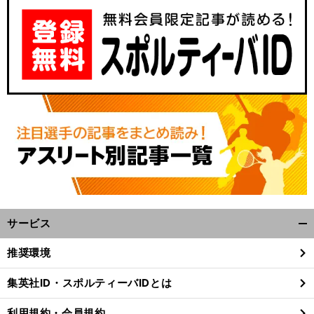
サービス
開
く/
推奨環境
閉
じ
集英社ID・スポルティーバIDとは
る
利用規約・会員規約