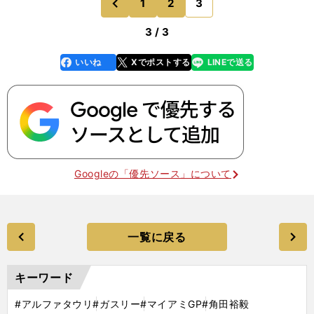
1
2
3
のページへ
前
3 / 3
いいね
Xでポストする
LINEで送る
line
faceboo
x
k
Googleの「優先ソース」について
一覧に戻る
キーワード
#アルファタウリ
#ガスリー
#マイアミGP
#角田裕毅