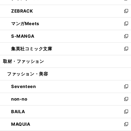
開
ウ
ン
ウ
し
ZEBRACK
く
で
ド
ィ
い
新
開
ウ
ン
ウ
し
マンガMeets
く
で
ド
ィ
い
新
開
ウ
ン
ウ
し
S-MANGA
く
で
ド
ィ
い
新
開
ウ
ン
ウ
し
集英社コミック文庫
く
で
ド
ィ
い
新
開
ウ
ン
ウ
し
取材・ファッション
く
で
ド
ィ
い
開
ウ
ン
ウ
ファッション・美容
く
で
ド
ィ
開
ウ
ン
Seventeen
く
で
ド
新
開
ウ
し
non-no
く
で
い
新
開
ウ
し
BAILA
く
ィ
い
新
ン
ウ
し
MAQUIA
ド
ィ
い
新
ウ
ン