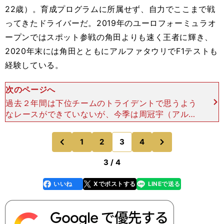
22歳）。育成プログラムに所属せず、自力でここまで戦
ってきたドライバーだ。2019年のユーロフォーミュラオ
ープンではスポット参戦の角田よりも速く王者に輝き、
2020年末には角田とともにアルファタウリでF1テストも
経験している。
次のページへ
過去２年間は下位チームのトライデントで思うよう
なレースができていないが、今季は周冠宇（アルフ
ァロメオ）が昨年ランキング３位となったUNIビル
トゥオーシに移籍。トライデントでは実力を量るこ
次
1
2
3
4
のページへ
のページへ
とが難しかった
前
3 / 4
いいね
Xでポストする
LINEで送る
line
faceboo
x
k