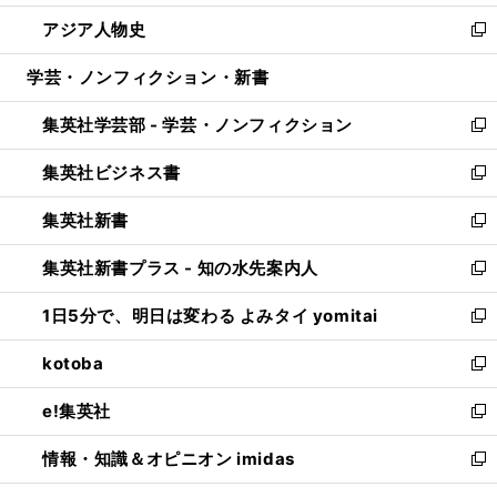
開
ウ
ン
ウ
し
アジア人物史
く
で
ド
ィ
い
新
開
ウ
ン
ウ
し
学芸・ノンフィクション・新書
く
で
ド
ィ
い
開
ウ
ン
ウ
集英社学芸部 - 学芸・ノンフィクション
く
で
ド
ィ
新
開
ウ
ン
し
集英社ビジネス書
く
で
ド
い
新
開
ウ
ウ
し
集英社新書
く
で
ィ
い
新
開
ン
ウ
し
集英社新書プラス - 知の水先案内人
く
ド
ィ
い
新
ウ
ン
ウ
し
1日5分で、明日は変わる よみタイ yomitai
で
ド
ィ
い
新
開
ウ
ン
ウ
し
kotoba
く
で
ド
ィ
い
新
開
ウ
ン
ウ
し
e!集英社
く
で
ド
ィ
い
新
開
ウ
ン
ウ
し
情報・知識＆オピニオン imidas
く
で
ド
ィ
い
新
開
ウ
ン
ウ
し