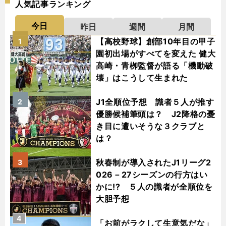
人気記事ランキング
今日
昨日
週間
月間
【高校野球】創部10年目の甲子
1
園初出場がすべてを変えた 健大
高崎・青栁監督が語る「機動破
壊」はこうして生まれた
J1全順位予想 識者５人が推す
2
優勝候補筆頭は？ J2降格の憂
き目に遭いそうな３クラブと
は？
秋春制が導入されたJ1リーグ2
3
026－27シーズンの行方はい
かに!? ５人の識者が全順位を
大胆予想
4
「お前がラクして生意気だな」