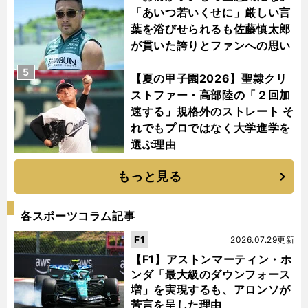
「あいつ若いくせに」厳しい言
葉を浴びせられるも佐藤慎太郎
が貫いた誇りとファンへの思い
5
【夏の甲子園2026】聖隷クリ
ストファー・高部陸の「２回加
速する」規格外のストレート そ
れでもプロではなく大学進学を
選ぶ理由
もっと見る
各スポーツコラム記事
F1
2026.07.29更新
【F1】アストンマーティン・ホ
ンダ「最大級のダウンフォース
増」を実現するも、アロンソが
苦言を呈した理由