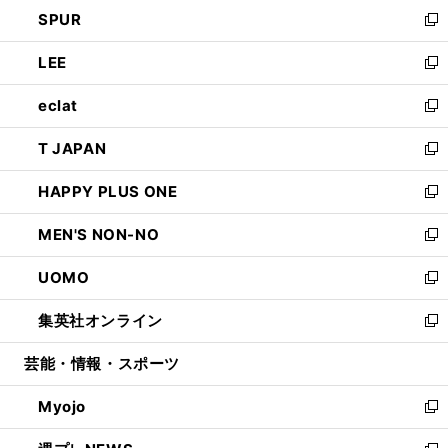
ウ
し
SPUR
で
ド
ィ
い
新
開
ウ
ン
ウ
し
LEE
く
で
ド
ィ
い
新
開
ウ
ン
ウ
し
eclat
く
で
ド
ィ
い
新
開
ウ
ン
ウ
し
T JAPAN
く
で
ド
ィ
い
新
開
ウ
ン
ウ
し
HAPPY PLUS ONE
く
で
ド
ィ
い
新
開
ウ
ン
ウ
し
MEN'S NON-NO
く
で
ド
ィ
い
新
開
ウ
ン
ウ
し
UOMO
く
で
ド
ィ
い
新
開
ウ
ン
ウ
し
集英社オンライン
く
で
ド
ィ
い
新
開
ウ
ン
ウ
し
芸能・情報・スポーツ
く
で
ド
ィ
い
開
ウ
ン
ウ
Myojo
く
で
ド
ィ
新
開
ウ
ン
し