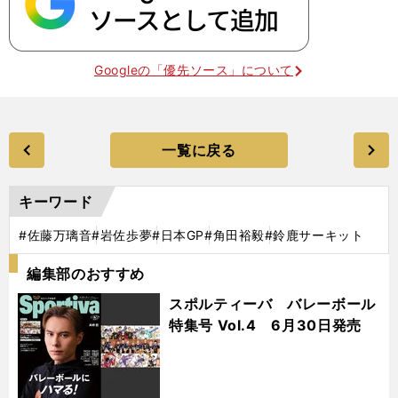
Googleの「優先ソース」について
一覧に戻る
キーワード
#佐藤万璃音
#岩佐歩夢
#日本GP
#角田裕毅
#鈴鹿サーキット
編集部のおすすめ
スポルティーバ バレーボール
特集号 Vol.4 6月30日発売