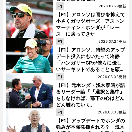
F1
2026.07.29更新
【F1】アロンソは喜びを抑えて
小さくガッツポーズ アストン
マーティン・ホンダが「レー
ス」に戻ってきた
F1
2026.07.24更新
【F1】アロンソ、待望のアップ
デート投入にもいたって冷静
「ハンガリーGPが僕らに優し
いサーキットであることを願
う」
F1
2026.08.03更新
【F1】元ホンダ・浅木泰昭が語
るリーダー論「『選択と集中』
をしなければ、部下の心はどん
どん離れていく」
F1
2026.08.03更新
【F1】アップデートでホンダの
強みが本領発揮される？ 浅木