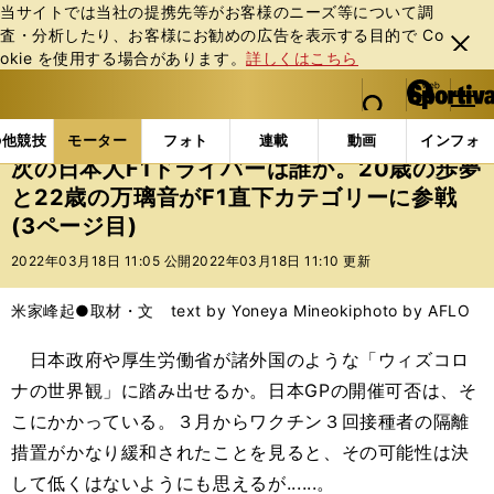
当サイトでは当社の提携先等がお客様のニーズ等について調
査・分析したり、お客様にお勧めの広告を表⽰する⽬的で Co
閉じ
okie を使⽤する場合があります。
詳しくはこちら
る
マイペ
web Sportiva (webスポルティーバ)
検索
メニュ
we
ー
モーターの記事一覧
モーター
F1
次の日本人F1
b
ジ
の他競技
モーター
フォト
連載
動画
インフォ
ス
次の日本人F1ドライバーは誰か。20歳の歩夢
ポ
と22歳の万璃音がF1直下カテゴリーに参戦
ル
(3ページ目)
テ
ィ
2022年03月18日 11:05 公開
2022年03月18日 11:10 更新
ー
バ
米家峰起●取材・文 text by Yoneya Mineoki
photo by AFLO
日本政府や厚生労働省が諸外国のような「ウィズコロ
ナの世界観」に踏み出せるか。日本GPの開催可否は、そ
こにかかっている。３月からワクチン３回接種者の隔離
措置がかなり緩和されたことを見ると、その可能性は決
して低くはないようにも思えるが......。