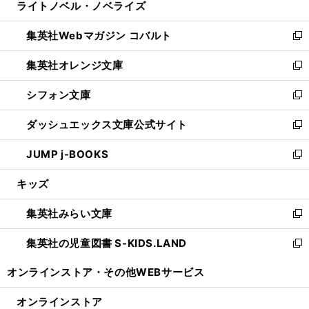
ライトノベル・ノベライズ
く
で
ド
ィ
い
開
ウ
ン
ウ
集英社Webマガジン コバルト
く
で
ド
ィ
新
開
ウ
ン
し
集英社オレンジ文庫
く
で
ド
い
新
開
ウ
ウ
し
シフォン文庫
く
で
ィ
い
新
開
ン
ウ
し
ダッシュエックス文庫公式サイト
く
ド
ィ
い
新
ウ
ン
ウ
し
JUMP j-BOOKS
で
ド
ィ
い
新
開
ウ
ン
ウ
し
キッズ
く
で
ド
ィ
い
開
ウ
ン
ウ
集英社みらい文庫
く
で
ド
ィ
新
開
ウ
ン
し
集英社の児童図書 S-KIDS.LAND
く
で
ド
い
新
開
ウ
ウ
し
オンラインストア・
その他WEBサービス
く
で
ィ
い
開
ン
ウ
オンラインストア
く
ド
ィ