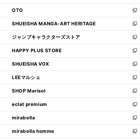
ウ
ン
OTO
で
ド
新
開
ウ
し
SHUEISHA MANGA-ART HERITAGE
く
で
い
新
開
ウ
し
ジャンプキャラクターズストア
く
ィ
い
新
ン
ウ
し
HAPPY PLUS STORE
ド
ィ
い
新
ウ
ン
ウ
し
SHUEISHA VOX
で
ド
ィ
い
新
開
ウ
ン
ウ
し
LEEマルシェ
く
で
ド
ィ
い
新
開
ウ
ン
ウ
し
SHOP Marisol
く
で
ド
ィ
い
新
開
ウ
ン
ウ
し
eclat premium
く
で
ド
ィ
い
新
開
ウ
ン
ウ
し
mirabella
く
で
ド
ィ
い
新
開
ウ
ン
ウ
し
mirabella homme
く
で
ド
ィ
い
新
開
ウ
ン
ウ
し