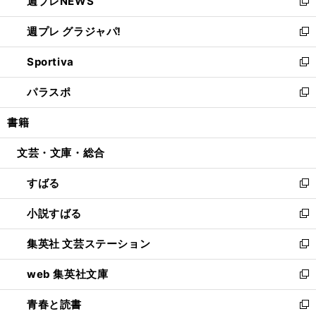
週プレNEWS
く
で
ド
い
新
開
ウ
ウ
し
週プレ グラジャパ!
く
で
ィ
い
新
開
ン
ウ
し
Sportiva
く
ド
ィ
い
新
ウ
ン
ウ
し
パラスポ
で
ド
ィ
い
新
開
ウ
ン
ウ
し
書籍
く
で
ド
ィ
い
開
ウ
ン
ウ
文芸・文庫・総合
く
で
ド
ィ
開
ウ
ン
すばる
く
で
ド
新
開
ウ
し
小説すばる
く
で
い
新
開
ウ
し
集英社 文芸ステーション
く
ィ
い
新
ン
ウ
し
web 集英社文庫
ド
ィ
い
新
ウ
ン
ウ
し
青春と読書
で
ド
ィ
い
新