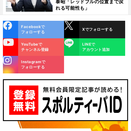
泰昭「レッドブルの位置まで戻
れる可能性も」
cebo
X
Facebookで
Xでフォローする
ok
フォローする
uTube
LINE
YouTubeで
LINEで
チャンネル登録
アカウント追加
stagra
Instagramで
m
フォローする