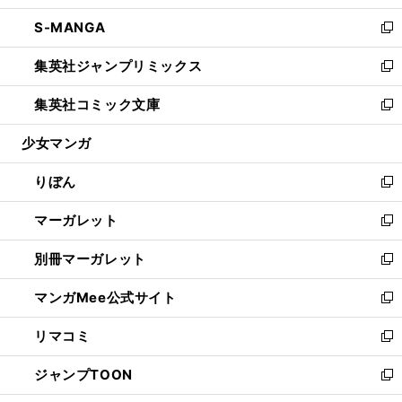
開
ウ
ン
ウ
し
S-MANGA
く
で
ド
ィ
い
新
開
ウ
ン
ウ
し
集英社ジャンプリミックス
く
で
ド
ィ
い
新
開
ウ
ン
ウ
し
集英社コミック文庫
く
で
ド
ィ
い
新
開
ウ
ン
ウ
し
少女マンガ
く
で
ド
ィ
い
開
ウ
ン
ウ
りぼん
く
で
ド
ィ
新
開
ウ
ン
し
マーガレット
く
で
ド
い
新
開
ウ
ウ
し
別冊マーガレット
く
で
ィ
い
新
開
ン
ウ
し
マンガMee公式サイト
く
ド
ィ
い
新
ウ
ン
ウ
し
リマコミ
で
ド
ィ
い
新
開
ウ
ン
ウ
し
ジャンプTOON
く
で
ド
ィ
い
新
開
ウ
ン
ウ
し