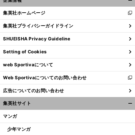
企業情報
へ
開
く/
集英社ホームページ
新
閉
し
じ
集英社プライバシーガイドライン
い
る
ウ
SHUEISHA Privacy Guideline
ィ
ン
Setting of Cookies
ド
ウ
web Sportivaについて
で
開
Web Sportivaについてのお問い合わせ
く
新
し
広告についてのお問い合わせ
い
ウ
集英社サイト
ィ
開
ン
く/
マンガ
ド
閉
ウ
じ
少年マンガ
で
る