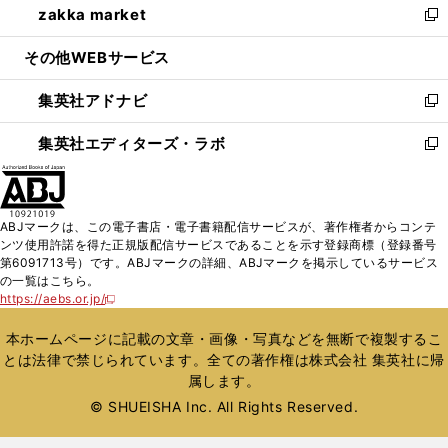
zakka market
く
で
ド
ィ
い
新
開
ウ
ン
ウ
し
その他WEBサービス
く
で
ド
ィ
い
開
ウ
ン
ウ
集英社アドナビ
く
で
ド
ィ
新
開
ウ
ン
し
集英社エディターズ・ラボ
く
で
ド
い
新
開
ウ
ウ
し
く
で
ィ
い
開
ン
ウ
ABJマークは、この電子書店・電子書籍配信サービスが、著作権者からコンテ
く
ド
ィ
ンツ使用許諾を得た正規版配信サービスであることを示す登録商標（登録番号
ウ
ン
第6091713号）です。ABJマークの詳細、ABJマークを掲示しているサービス
で
ド
の一覧はこちら。
開
ウ
https://aebs.or.jp/
新
く
で
し
い
開
本ホームページに記載の文章・画像・写真などを無断で複製するこ
ウ
く
とは法律で禁じられています。全ての著作権は株式会社 集英社に帰
ィ
属します。
ン
ド
© SHUEISHA Inc. All Rights Reserved.
ウ
で
開