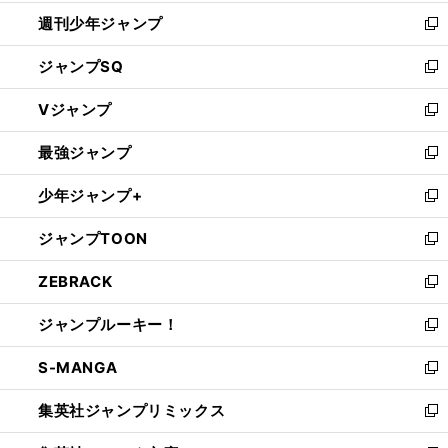
開
週刊少年ジャンプ
く
新
し
ジャンプSQ
い
新
ウ
し
Vジャンプ
ィ
い
新
ン
ウ
し
最強ジャンプ
ド
ィ
い
新
ウ
ン
ウ
し
少年ジャンプ+
で
ド
ィ
い
新
開
ウ
ン
ウ
し
ジャンプTOON
く
で
ド
ィ
い
新
開
ウ
ン
ウ
し
ZEBRACK
く
で
ド
ィ
い
新
開
ウ
ン
ウ
し
ジャンプルーキー！
く
で
ド
ィ
い
新
開
ウ
ン
ウ
し
S-MANGA
く
で
ド
ィ
い
新
開
ウ
ン
ウ
し
集英社ジャンプリミックス
く
で
ド
ィ
い
新
開
ウ
ン
ウ
し