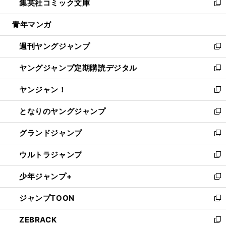
集英社コミック文庫
く
で
ド
ィ
い
新
開
ウ
ン
ウ
し
青年マンガ
く
で
ド
ィ
い
開
ウ
ン
ウ
週刊ヤングジャンプ
く
で
ド
ィ
新
開
ウ
ン
し
ヤングジャンプ定期購読デジタル
く
で
ド
い
新
開
ウ
ウ
し
ヤンジャン！
く
で
ィ
い
新
開
ン
ウ
し
となりのヤングジャンプ
く
ド
ィ
い
新
ウ
ン
ウ
し
グランドジャンプ
で
ド
ィ
い
新
開
ウ
ン
ウ
し
ウルトラジャンプ
く
で
ド
ィ
い
新
開
ウ
ン
ウ
し
少年ジャンプ+
く
で
ド
ィ
い
新
開
ウ
ン
ウ
し
ジャンプTOON
く
で
ド
ィ
い
新
開
ウ
ン
ウ
し
ZEBRACK
く
で
ド
ィ
い
新