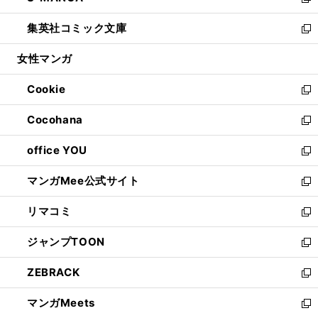
い
新
開
ウ
ン
ウ
し
集英社コミック文庫
く
で
ド
ィ
い
新
開
ウ
ン
ウ
し
女性マンガ
く
で
ド
ィ
い
開
ウ
ン
ウ
Cookie
く
で
ド
ィ
新
開
ウ
ン
し
Cocohana
く
で
ド
い
新
開
ウ
ウ
し
office YOU
く
で
ィ
い
新
開
ン
ウ
し
マンガMee公式サイト
く
ド
ィ
い
新
ウ
ン
ウ
し
リマコミ
で
ド
ィ
い
新
開
ウ
ン
ウ
し
ジャンプTOON
く
で
ド
ィ
い
新
開
ウ
ン
ウ
し
ZEBRACK
く
で
ド
ィ
い
新
開
ウ
ン
ウ
し
マンガMeets
く
で
ド
ィ
い
新