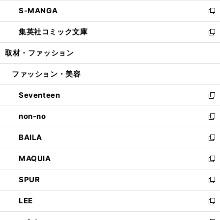
開
ウ
ン
ウ
し
S-MANGA
く
で
ド
ィ
い
新
開
ウ
ン
ウ
し
集英社コミック文庫
く
で
ド
ィ
い
新
開
ウ
ン
ウ
し
取材・ファッション
く
で
ド
ィ
い
開
ウ
ン
ウ
ファッション・美容
く
で
ド
ィ
開
ウ
ン
Seventeen
く
で
ド
新
開
ウ
し
non-no
く
で
い
新
開
ウ
し
BAILA
く
ィ
い
新
ン
ウ
し
MAQUIA
ド
ィ
い
新
ウ
ン
ウ
し
SPUR
で
ド
ィ
い
新
開
ウ
ン
ウ
し
LEE
く
で
ド
ィ
い
新
開
ウ
ン
ウ
し