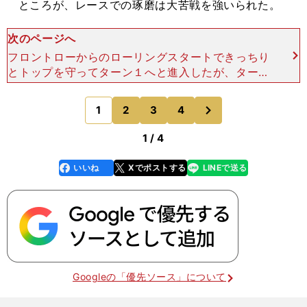
ところが、レースでの琢磨は大苦戦を強いられた。
次のページへ
フロントローからのローリングスタートできっちり
とトップを守ってターン１へと進入したが、ターン
２の先で２列目から得意の大外周りで勢いをつけて
きたトニー・カナーン（チップ・ガナッシ・レーシ
次
1
2
3
4
のページへ
ング・チームズ）
1 / 4
いいね
Xでポストする
LINEで送る
line
faceboo
x
k
Googleの「優先ソース」について