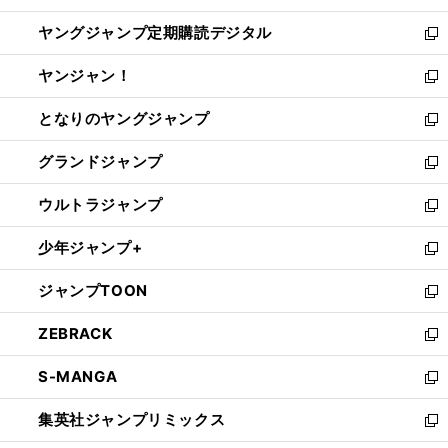
開
ウ
ン
し
ヤングジャンプ定期購読デジタル
く
で
ド
い
新
開
ウ
ウ
し
ヤンジャン！
く
で
ィ
い
新
開
ン
ウ
し
となりのヤングジャンプ
く
ド
ィ
い
新
ウ
ン
ウ
し
グランドジャンプ
で
ド
ィ
い
新
開
ウ
ン
ウ
し
ウルトラジャンプ
く
で
ド
ィ
い
新
開
ウ
ン
ウ
し
少年ジャンプ+
く
で
ド
ィ
い
新
開
ウ
ン
ウ
し
ジャンプTOON
く
で
ド
ィ
い
新
開
ウ
ン
ウ
し
ZEBRACK
く
で
ド
ィ
い
新
開
ウ
ン
ウ
し
S-MANGA
く
で
ド
ィ
い
新
開
ウ
ン
ウ
し
集英社ジャンプリミックス
く
で
ド
ィ
い
新
開
ウ
ン
ウ
し