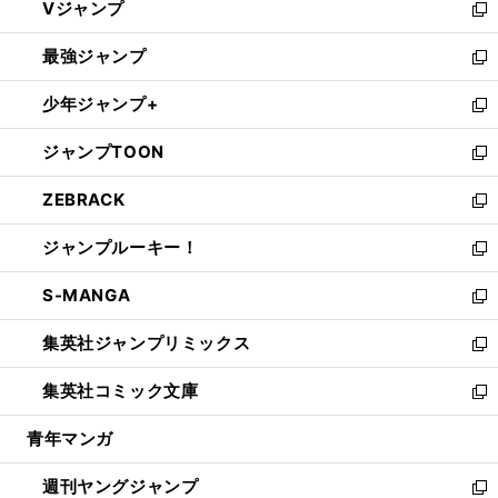
Vジャンプ
ィ
い
新
ン
ウ
し
最強ジャンプ
ド
ィ
い
新
ウ
ン
ウ
し
少年ジャンプ+
で
ド
ィ
い
新
開
ウ
ン
ウ
し
ジャンプTOON
く
で
ド
ィ
い
新
開
ウ
ン
ウ
し
ZEBRACK
く
で
ド
ィ
い
新
開
ウ
ン
ウ
し
ジャンプルーキー！
く
で
ド
ィ
い
新
開
ウ
ン
ウ
し
S-MANGA
く
で
ド
ィ
い
新
開
ウ
ン
ウ
し
集英社ジャンプリミックス
く
で
ド
ィ
い
新
開
ウ
ン
ウ
し
集英社コミック文庫
く
で
ド
ィ
い
新
開
ウ
ン
ウ
し
青年マンガ
く
で
ド
ィ
い
開
ウ
ン
ウ
週刊ヤングジャンプ
く
で
ド
ィ
新