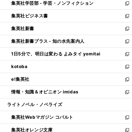
集英社学芸部 - 学芸・ノンフィクション
く
で
ド
ィ
新
開
ウ
ン
し
集英社ビジネス書
く
で
ド
い
新
開
ウ
ウ
し
集英社新書
く
で
ィ
い
新
開
ン
ウ
し
集英社新書プラス - 知の水先案内人
く
ド
ィ
い
新
ウ
ン
ウ
し
1日5分で、明日は変わる よみタイ yomitai
で
ド
ィ
い
新
開
ウ
ン
ウ
し
kotoba
く
で
ド
ィ
い
新
開
ウ
ン
ウ
し
e!集英社
く
で
ド
ィ
い
新
開
ウ
ン
ウ
し
情報・知識＆オピニオン imidas
く
で
ド
ィ
い
新
開
ウ
ン
ウ
し
ライトノベル・ノベライズ
く
で
ド
ィ
い
開
ウ
ン
ウ
集英社Webマガジン コバルト
く
で
ド
ィ
新
開
ウ
ン
し
集英社オレンジ文庫
く
で
ド
い
新