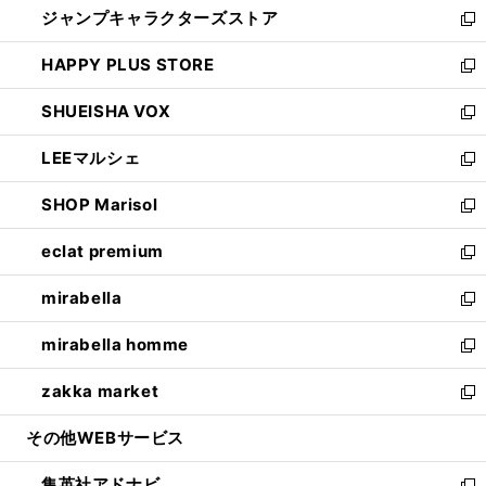
ジャンプキャラクターズストア
く
ィ
い
新
ン
ウ
し
HAPPY PLUS STORE
ド
ィ
い
新
ウ
ン
ウ
し
SHUEISHA VOX
で
ド
ィ
い
新
開
ウ
ン
ウ
し
LEEマルシェ
く
で
ド
ィ
い
新
開
ウ
ン
ウ
し
SHOP Marisol
く
で
ド
ィ
い
新
開
ウ
ン
ウ
し
eclat premium
く
で
ド
ィ
い
新
開
ウ
ン
ウ
し
mirabella
く
で
ド
ィ
い
新
開
ウ
ン
ウ
し
mirabella homme
く
で
ド
ィ
い
新
開
ウ
ン
ウ
し
zakka market
く
で
ド
ィ
い
新
開
ウ
ン
ウ
し
その他WEBサービス
く
で
ド
ィ
い
開
ウ
ン
ウ
集英社アドナビ
く
で