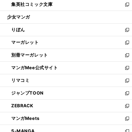
集英社コミック文庫
く
で
ド
ィ
い
新
開
ウ
ン
ウ
し
少女マンガ
く
で
ド
ィ
い
開
ウ
ン
ウ
りぼん
く
で
ド
ィ
新
開
ウ
ン
し
マーガレット
く
で
ド
い
新
開
ウ
ウ
し
別冊マーガレット
く
で
ィ
い
新
開
ン
ウ
し
マンガMee公式サイト
く
ド
ィ
い
新
ウ
ン
ウ
し
リマコミ
で
ド
ィ
い
新
開
ウ
ン
ウ
し
ジャンプTOON
く
で
ド
ィ
い
新
開
ウ
ン
ウ
し
ZEBRACK
く
で
ド
ィ
い
新
開
ウ
ン
ウ
し
マンガMeets
く
で
ド
ィ
い
新
開
ウ
ン
ウ
し
S-MANGA
く
で
ド
ィ