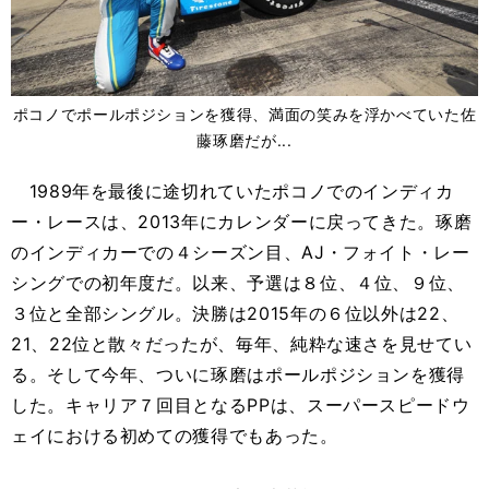
ポコノでポールポジションを獲得、満面の笑みを浮かべていた佐
藤琢磨だが...
1989年を最後に途切れていたポコノでのインディカ
ー・レースは、2013年にカレンダーに戻ってきた。琢磨
のインディカーでの４シーズン目、AJ・フォイト・レー
シングでの初年度だ。以来、予選は８位、４位、９位、
３位と全部シングル。決勝は2015年の６位以外は22、
21、22位と散々だったが、毎年、純粋な速さを見せてい
る。そして今年、ついに琢磨はポールポジションを獲得
した。キャリア７回目となるPPは、スーパースピードウ
ェイにおける初めての獲得でもあった。