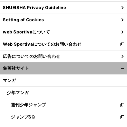
ウ
SHUEISHA Privacy Guideline
ィ
ン
Setting of Cookies
ド
ウ
web Sportivaについて
で
開
Web Sportivaについてのお問い合わせ
く
新
し
広告についてのお問い合わせ
い
ウ
集英社サイト
ィ
開
ン
く/
マンガ
ド
閉
ウ
じ
少年マンガ
で
る
開
週刊少年ジャンプ
く
新
し
ジャンプSQ
い
新
ウ
し