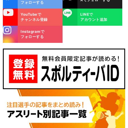
ok
フォローする
uTube
LINE
YouTubeで
LINEで
チャンネル登録
アカウント追加
stagra
Instagramで
m
フォローする