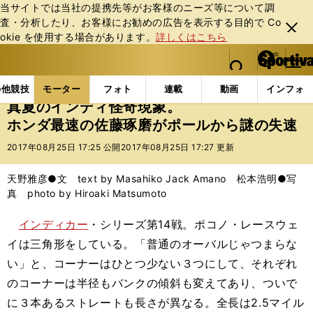
当サイトでは当社の提携先等がお客様のニーズ等について調
査・分析したり、お客様にお勧めの広告を表⽰する⽬的で Co
閉じ
okie を使⽤する場合があります。
詳しくはこちら
る
マイペ
web Sportiva (webスポルティーバ)
検索
メニュ
we
ー
モーターの記事一覧
モーター
その他
真夏のイ
b
ジ
の他競技
モーター
フォト
連載
動画
インフォ
ス
真夏のインディ怪奇現象。
ポ
ホンダ最速の佐藤琢磨がポールから謎の失速
ル
テ
2017年08月25日 17:25 公開
2017年08月25日 17:27 更新
ィ
ー
天野雅彦●文 text by Masahiko Jack Amano 松本浩明●写
バ
真 photo by Hiroaki Matsumoto
インディカー
・シリーズ第14戦。ポコノ・レースウェ
イは三角形をしている。「普通のオーバルじゃつまらな
い」と、コーナーはひとつ少ない３つにして、それぞれ
のコーナーは半径もバンクの傾斜も変えてあり、ついで
に３本あるストレートも長さが異なる。全長は2.5マイル