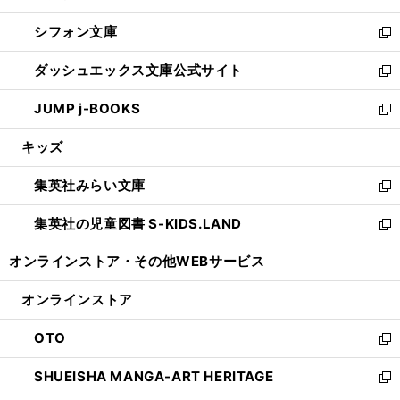
開
ウ
ウ
し
シフォン文庫
く
で
ィ
い
新
開
ン
ウ
し
ダッシュエックス文庫公式サイト
く
ド
ィ
い
新
ウ
ン
ウ
し
JUMP j-BOOKS
で
ド
ィ
い
新
開
ウ
ン
ウ
し
キッズ
く
で
ド
ィ
い
開
ウ
ン
ウ
集英社みらい文庫
く
で
ド
ィ
新
開
ウ
ン
し
集英社の児童図書 S-KIDS.LAND
く
で
ド
い
新
開
ウ
ウ
し
オンラインストア・
その他WEBサービス
く
で
ィ
い
開
ン
ウ
オンラインストア
く
ド
ィ
ウ
ン
OTO
で
ド
新
開
ウ
し
SHUEISHA MANGA-ART HERITAGE
く
で
い
新
開
ウ
し