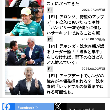
ス」に戻ってきた
F1
2026.07.24更新
【F1】アロンソ、待望のアップ
デート投入にもいたって冷静
「ハンガリーGPが僕らに優し
いサーキットであることを願
う」
F1
2026.08.03更新
【F1】元ホンダ・浅木泰昭が語
るリーダー論「『選択と集中』
をしなければ、部下の心はどん
どん離れていく」
F1
2026.08.03更新
【F1】アップデートでホンダの
強みが本領発揮される？ 浅木
泰昭「レッドブルの位置まで戻
れる可能性も」
cebo
X
Facebookで
Xでフォローする