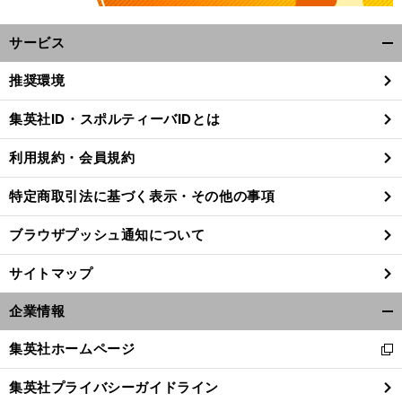
サービス
開
く/
推奨環境
閉
じ
集英社ID・スポルティーバIDとは
る
利用規約・会員規約
特定商取引法に基づく表示・その他の事項
ブラウザプッシュ通知について
サイトマップ
企業情報
開
く/
集英社ホームページ
」
。
新
前
F
閉
へ
1
し
じ
集英社プライバシーガイドライン
い
る