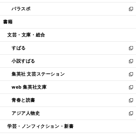
ウ
ン
ウ
し
パラスポ
で
ド
ィ
い
新
開
ウ
ン
ウ
し
書籍
く
で
ド
ィ
い
開
ウ
ン
ウ
文芸・文庫・総合
く
で
ド
ィ
開
ウ
ン
すばる
く
で
ド
新
開
ウ
し
小説すばる
く
で
い
新
開
ウ
し
集英社 文芸ステーション
く
ィ
い
新
ン
ウ
し
web 集英社文庫
ド
ィ
い
新
ウ
ン
ウ
し
青春と読書
で
ド
ィ
い
新
開
ウ
ン
ウ
し
アジア人物史
く
で
ド
ィ
い
新
開
ウ
ン
ウ
し
学芸・ノンフィクション・新書
く
で
ド
ィ
い
開
ウ
ン
ウ