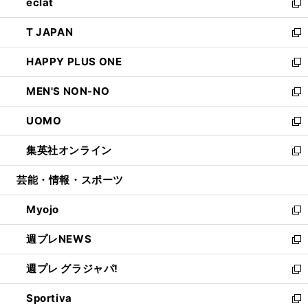
eclat
く
で
ド
ィ
い
新
開
ウ
ン
ウ
し
T JAPAN
く
で
ド
ィ
い
新
開
ウ
ン
ウ
し
HAPPY PLUS ONE
く
で
ド
ィ
い
新
開
ウ
ン
ウ
し
MEN'S NON-NO
く
で
ド
ィ
い
新
開
ウ
ン
ウ
し
UOMO
く
で
ド
ィ
い
新
開
ウ
ン
ウ
し
集英社オンライン
く
で
ド
ィ
い
新
開
ウ
ン
ウ
し
芸能・情報・スポーツ
く
で
ド
ィ
い
開
ウ
ン
ウ
Myojo
く
で
ド
ィ
新
開
ウ
ン
し
週プレNEWS
く
で
ド
い
新
開
ウ
ウ
し
週プレ グラジャパ!
く
で
ィ
い
新
開
ン
ウ
し
Sportiva
く
ド
ィ
い
新