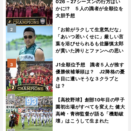
026－27シーズンの行方はい
かに!? ５人の識者が全順位を
大胆予想
「お前がラクして生意気だな」
2
「あいつ若いくせに」厳しい言
葉を浴びせられるも佐藤慎太郎
が貫いた誇りとファンへの思い
J1全順位予想 識者５人が推す
3
優勝候補筆頭は？ J2降格の憂
き目に遭いそうな３クラブと
は？
4
【高校野球】創部10年目の甲子
園初出場がすべてを変えた 健大
高崎・青栁監督が語る「機動破
壊」はこうして生まれた