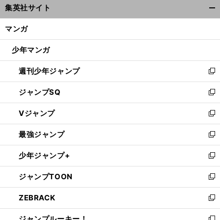
集英社サイト
ィ
開
ン
く/
マンガ
ド
閉
ウ
じ
少年マンガ
で
る
開
週刊少年ジャンプ
く
新
し
ジャンプSQ
い
新
ウ
し
Vジャンプ
ィ
い
新
ン
ウ
し
最強ジャンプ
ド
ィ
い
新
ウ
ン
ウ
し
少年ジャンプ+
で
ド
ィ
い
新
開
ウ
ン
ウ
し
ジャンプTOON
く
で
ド
ィ
い
新
開
ウ
ン
ウ
し
ZEBRACK
く
で
ド
ィ
い
新
開
ウ
ン
ウ
し
ジャンプルーキー！
く
で
ド
ィ