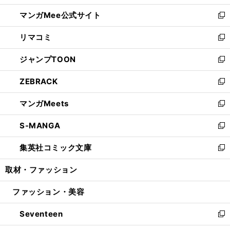
開
ン
ウ
し
マンガMee公式サイト
く
ド
ィ
い
新
ウ
ン
ウ
し
リマコミ
で
ド
ィ
い
新
開
ウ
ン
ウ
し
ジャンプTOON
く
で
ド
ィ
い
新
開
ウ
ン
ウ
し
ZEBRACK
く
で
ド
ィ
い
新
開
ウ
ン
ウ
し
マンガMeets
く
で
ド
ィ
い
新
開
ウ
ン
ウ
し
S-MANGA
く
で
ド
ィ
い
新
開
ウ
ン
ウ
し
集英社コミック文庫
く
で
ド
ィ
い
新
開
ウ
ン
ウ
し
取材・ファッション
く
で
ド
ィ
い
開
ウ
ン
ウ
ファッション・美容
く
で
ド
ィ
開
ウ
ン
Seventeen
く
で
ド
新
開
ウ
し