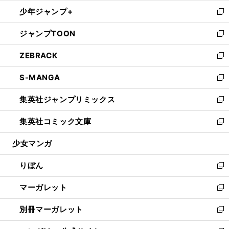
開
ウ
ン
ウ
し
少年ジャンプ+
く
で
ド
ィ
い
新
開
ウ
ン
ウ
し
ジャンプTOON
く
で
ド
ィ
い
新
開
ウ
ン
ウ
し
ZEBRACK
く
で
ド
ィ
い
新
開
ウ
ン
ウ
し
S-MANGA
く
で
ド
ィ
い
新
開
ウ
ン
ウ
し
集英社ジャンプリミックス
く
で
ド
ィ
い
新
開
ウ
ン
ウ
し
集英社コミック文庫
く
で
ド
ィ
い
新
開
ウ
ン
ウ
し
少女マンガ
く
で
ド
ィ
い
開
ウ
ン
ウ
りぼん
く
で
ド
ィ
新
開
ウ
ン
し
マーガレット
く
で
ド
い
新
開
ウ
ウ
し
別冊マーガレット
く
で
ィ
い
新
開
ン
ウ
し