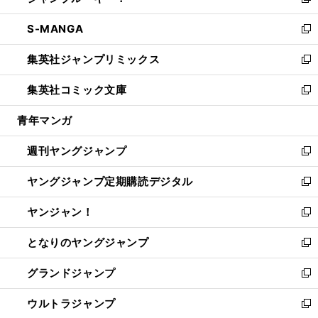
い
新
開
ウ
ン
ウ
し
S-MANGA
く
で
ド
ィ
い
新
開
ウ
ン
ウ
し
集英社ジャンプリミックス
く
で
ド
ィ
い
新
開
ウ
ン
ウ
し
集英社コミック文庫
く
で
ド
ィ
い
新
開
ウ
ン
ウ
し
青年マンガ
く
で
ド
ィ
い
開
ウ
ン
ウ
週刊ヤングジャンプ
く
で
ド
ィ
新
開
ウ
ン
し
ヤングジャンプ定期購読デジタル
く
で
ド
い
新
開
ウ
ウ
し
ヤンジャン！
く
で
ィ
い
新
開
ン
ウ
し
となりのヤングジャンプ
く
ド
ィ
い
新
ウ
ン
ウ
し
グランドジャンプ
で
ド
ィ
い
新
開
ウ
ン
ウ
し
ウルトラジャンプ
く
で
ド
ィ
い
新