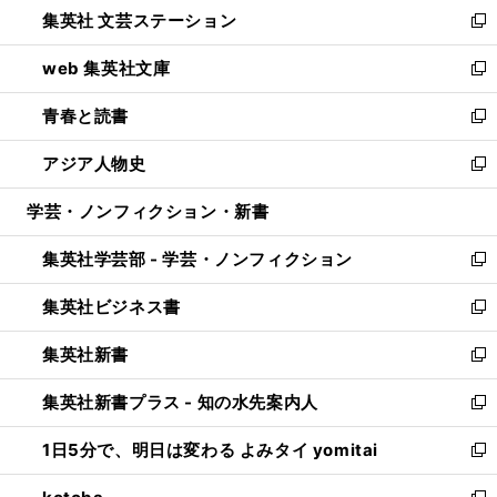
し
集英社 文芸ステーション
く
ィ
い
新
ン
ウ
し
web 集英社文庫
ド
ィ
い
新
ウ
ン
ウ
し
青春と読書
で
ド
ィ
い
新
開
ウ
ン
ウ
し
アジア人物史
く
で
ド
ィ
い
新
開
ウ
ン
ウ
し
学芸・ノンフィクション・新書
く
で
ド
ィ
い
開
ウ
ン
ウ
集英社学芸部 - 学芸・ノンフィクション
く
で
ド
ィ
新
開
ウ
ン
し
集英社ビジネス書
く
で
ド
い
新
開
ウ
ウ
し
集英社新書
く
で
ィ
い
新
開
ン
ウ
し
集英社新書プラス - 知の水先案内人
く
ド
ィ
い
新
ウ
ン
ウ
し
1日5分で、明日は変わる よみタイ yomitai
で
ド
ィ
い
新
開
ウ
ン
ウ
し
く