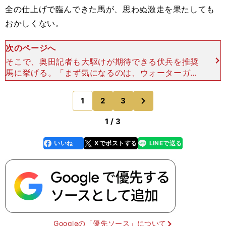
全の仕上げで臨んできた馬が、思わぬ激走を果たしても
おかしくない。
次のページへ
そこで、奥田記者も大駆けが期待できる伏兵を推奨
馬に挙げる。「まず気になるのは、ウォーターガー
ベラ（牝３歳）です。きさらぎ賞での一発が期待さ
れるウォーターガーベラ photo by Eiichi Y
次
1
2
3
のページへ
1 / 3
いいね
Xでポストする
LINEで送る
line
faceboo
x
k
Googleの「優先ソース」について