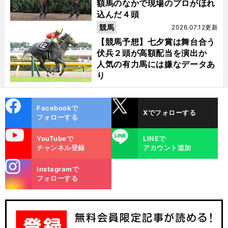
額馬のなかで現場のプロがほれ
込んだ４頭
競馬
2026.07.12更新
【競馬予想】七夕賞は舞台合う
伏兵２頭が高額配当を演出か
人気の有力馬には嫌なデータあ
り
cebo
X
Facebookで
Xでフォローする
ok
フォローする
uTube
LINE
YouTubeで
LINEで
チャンネル登録
アカウント追加
stagra
Instagramで
m
フォローする