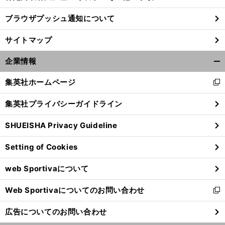
ブラウザプッシュ通知について
】
サ
」
ル
」
前
へ
サイトマップ
企業情報
開
く/
集英社ホームページ
新
閉
し
じ
集英社プライバシーガイドライン
い
る
ウ
SHUEISHA Privacy Guideline
ィ
ン
Setting of Cookies
ド
ウ
web Sportivaについて
で
開
Web Sportivaについてのお問い合わせ
く
新
し
広告についてのお問い合わせ
い
ウ