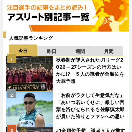
人気記事ランキング
今日
昨日
週間
月間
秋春制が導入されたJ1リーグ2
1
026－27シーズンの行方はい
かに!? ５人の識者が全順位を
大胆予想
「お前がラクして生意気だな」
2
「あいつ若いくせに」厳しい言
葉を浴びせられるも佐藤慎太郎
が貫いた誇りとファンへの思い
J1全順位予想 識者５人が推す
3