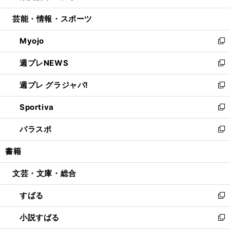
開
ウ
ン
ウ
し
芸能・情報・スポーツ
く
で
ド
ィ
い
開
ウ
ン
ウ
Myojo
く
で
ド
ィ
新
開
ウ
ン
し
週プレNEWS
く
で
ド
い
新
開
ウ
ウ
し
週プレ グラジャパ!
く
で
ィ
い
新
開
ン
ウ
し
Sportiva
く
ド
ィ
い
新
ウ
ン
ウ
し
パラスポ
で
ド
ィ
い
新
開
ウ
ン
ウ
し
書籍
く
で
ド
ィ
い
開
ウ
ン
ウ
文芸・文庫・総合
く
で
ド
ィ
開
ウ
ン
すばる
く
で
ド
新
開
ウ
し
小説すばる
く
で
い
新
開
ウ