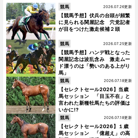
競馬
2026.07.26更新
【競馬予想】伏兵の台頭が頻繁
に見られる関屋記念 穴党記者
が目をつけた激走候補２頭
競馬
2026.07.25更新
【競馬予想】ハンデ戦となった
関屋記念は波乱含み 激走ムー
ド漂うのは「勢いのある上がり
馬」
競馬
2026.07.18更新
【セレクトセール2026】当歳
馬セッション 「目玉不在」と
言われた新種牡馬たちの評価は
いかに!?
競馬
2026.07.18更新
【セレクトセール2026】１歳
馬セッション 「億超え」の高