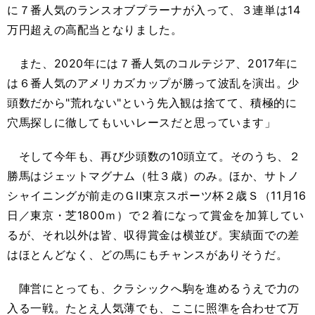
に７番人気のランスオブプラーナが入って、３連単は14
万円超えの高配当となりました。
また、2020年には７番人気のコルテジア、2017年に
は６番人気のアメリカズカップが勝って波乱を演出。少
頭数だから"荒れない"という先入観は捨てて、積極的に
穴馬探しに徹してもいいレースだと思っています」
そして今年も、再び少頭数の10頭立て。そのうち、２
勝馬はジェットマグナム（牡３歳）のみ。ほか、サトノ
シャイニングが前走のＧII東京スポーツ杯２歳Ｓ（11月16
日／東京・芝1800ｍ）で２着になって賞金を加算してい
るが、それ以外は皆、収得賞金は横並び。実績面での差
はほとんどなく、どの馬にもチャンスがありそうだ。
陣営にとっても、クラシックへ駒を進めるうえで力の
入る一戦。たとえ人気薄でも、ここに照準を合わせて万