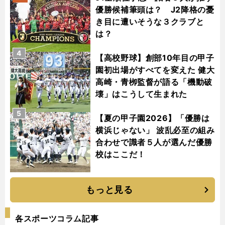
優勝候補筆頭は？ J2降格の憂
き目に遭いそうな３クラブと
は？
4
【高校野球】創部10年目の甲子
園初出場がすべてを変えた 健大
高崎・青栁監督が語る「機動破
壊」はこうして生まれた
5
【夏の甲子園2026】「優勝は
横浜じゃない」 波乱必至の組み
合わせで識者５人が選んだ優勝
校はここだ！
もっと見る
各スポーツコラム記事