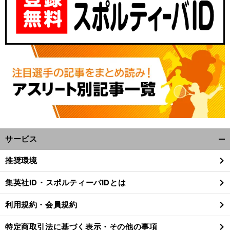
サービス
開
く/
推奨環境
閉
じ
集英社ID・スポルティーバIDとは
る
利用規約・会員規約
特定商取引法に基づく表示・その他の事項