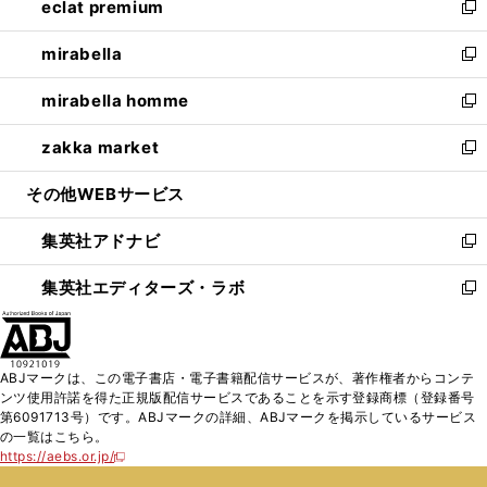
eclat premium
く
で
ド
ィ
い
新
開
ウ
ン
ウ
し
mirabella
く
で
ド
ィ
い
新
開
ウ
ン
ウ
し
mirabella homme
く
で
ド
ィ
い
新
開
ウ
ン
ウ
し
zakka market
く
で
ド
ィ
い
新
開
ウ
ン
ウ
し
その他WEBサービス
く
で
ド
ィ
い
開
ウ
ン
ウ
集英社アドナビ
く
で
ド
ィ
新
開
ウ
ン
し
集英社エディターズ・ラボ
く
で
ド
い
新
開
ウ
ウ
し
く
で
ィ
い
開
ン
ウ
ABJマークは、この電子書店・電子書籍配信サービスが、著作権者からコンテ
く
ド
ィ
ンツ使用許諾を得た正規版配信サービスであることを示す登録商標（登録番号
ウ
ン
第6091713号）です。ABJマークの詳細、ABJマークを掲示しているサービス
で
ド
の一覧はこちら。
開
ウ
https://aebs.or.jp/
新
く
で
し