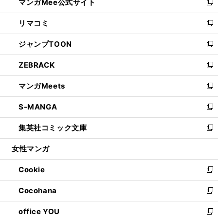
マンガMee公式サイト
く
ド
ィ
い
新
ウ
ン
ウ
し
リマコミ
で
ド
ィ
い
新
開
ウ
ン
ウ
し
ジャンプTOON
く
で
ド
ィ
い
新
開
ウ
ン
ウ
し
ZEBRACK
く
で
ド
ィ
い
新
開
ウ
ン
ウ
し
マンガMeets
く
で
ド
ィ
い
新
開
ウ
ン
ウ
し
S-MANGA
く
で
ド
ィ
い
新
開
ウ
ン
ウ
し
集英社コミック文庫
く
で
ド
ィ
い
新
開
ウ
ン
ウ
し
女性マンガ
く
で
ド
ィ
い
開
ウ
ン
ウ
Cookie
く
で
ド
ィ
新
開
ウ
ン
し
Cocohana
く
で
ド
い
新
開
ウ
ウ
し
office YOU
く
で
ィ
い
新