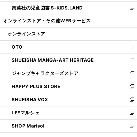
開
ウ
ン
し
集英社の児童図書 S-KIDS.LAND
く
で
ド
い
新
開
ウ
ウ
し
オンラインストア・
その他WEBサービス
く
で
ィ
い
開
ン
ウ
オンラインストア
く
ド
ィ
ウ
ン
OTO
で
ド
新
開
ウ
し
SHUEISHA MANGA-ART HERITAGE
く
で
い
新
開
ウ
し
ジャンプキャラクターズストア
く
ィ
い
新
ン
ウ
し
HAPPY PLUS STORE
ド
ィ
い
新
ウ
ン
ウ
し
SHUEISHA VOX
で
ド
ィ
い
新
開
ウ
ン
ウ
し
LEEマルシェ
く
で
ド
ィ
い
新
開
ウ
ン
ウ
し
SHOP Marisol
く
で
ド
ィ
い
新
開
ウ
ン
ウ
し