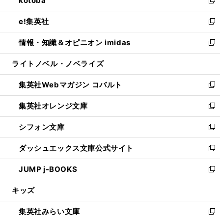
kotoba
で
ド
ィ
い
新
開
ウ
ン
ウ
し
e!集英社
く
で
ド
ィ
い
新
開
ウ
ン
ウ
し
情報・知識＆オピニオン imidas
く
で
ド
ィ
い
新
開
ウ
ン
ウ
し
ライトノベル・ノベライズ
く
で
ド
ィ
い
開
ウ
ン
ウ
集英社Webマガジン コバルト
く
で
ド
ィ
新
開
ウ
ン
し
集英社オレンジ文庫
く
で
ド
い
新
開
ウ
ウ
し
シフォン文庫
く
で
ィ
い
新
開
ン
ウ
し
ダッシュエックス文庫公式サイト
く
ド
ィ
い
新
ウ
ン
ウ
し
JUMP j-BOOKS
で
ド
ィ
い
新
開
ウ
ン
ウ
し
キッズ
く
で
ド
ィ
い
開
ウ
ン
ウ
集英社みらい文庫
く
で
ド
ィ
新