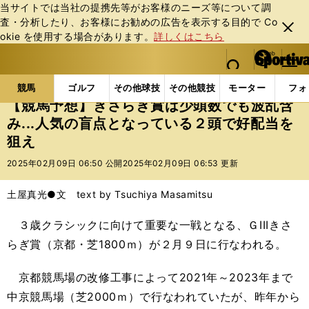
当サイトでは当社の提携先等がお客様のニーズ等について調
査・分析したり、お客様にお勧めの広告を表⽰する⽬的で Co
閉じ
okie を使⽤する場合があります。
詳しくはこちら
る
マイペ
web Sportiva (webスポルティーバ)
検索
メニュ
we
ー
競馬の記事一覧
競馬
【競馬予想】きさらぎ賞は少頭
b
ジ
競馬
ゴルフ
その他球技
その他競技
モーター
フォ
ス
【競馬予想】きさらぎ賞は少頭数でも波乱含
ポ
み...人気の盲点となっている２頭で好配当を
ル
狙え
テ
ィ
2025年02月09日 06:50 公開
2025年02月09日 06:53 更新
ー
バ
土屋真光●文 text by Tsuchiya Masamitsu
３歳クラシックに向けて重要な一戦となる、ＧIIIきさ
らぎ賞（京都・芝1800ｍ）が２月９日に行なわれる。
京都競馬場の改修工事によって2021年～2023年まで
中京競馬場（芝2000ｍ）で行なわれていたが、昨年から