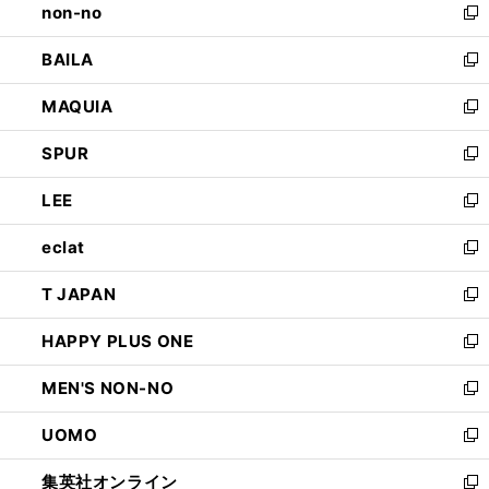
non-no
く
で
い
新
開
ウ
し
BAILA
く
ィ
い
新
ン
ウ
し
MAQUIA
ド
ィ
い
新
ウ
ン
ウ
し
SPUR
で
ド
ィ
い
新
開
ウ
ン
ウ
し
LEE
く
で
ド
ィ
い
新
開
ウ
ン
ウ
し
eclat
く
で
ド
ィ
い
新
開
ウ
ン
ウ
し
T JAPAN
く
で
ド
ィ
い
新
開
ウ
ン
ウ
し
HAPPY PLUS ONE
く
で
ド
ィ
い
新
開
ウ
ン
ウ
し
MEN'S NON-NO
く
で
ド
ィ
い
新
開
ウ
ン
ウ
し
UOMO
く
で
ド
ィ
い
新
開
ウ
ン
ウ
し
集英社オンライン
く
で
ド
ィ
い
新