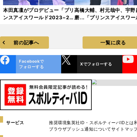
本田真凜がプロデビュー「プリ
高橋大輔、村元哉中、宇野
ンスアイスワールド2023−20
磨...「プリンスアイスワー
24」フォトギャラリー
2023−2024」フォトギャ
リー
前の記事へ
一覧に戻る
ebo
X
YouTube
Facebookで
Xでフォローする
ok
フォローする
サービス
推奨環境
集英社ID・スポルティーバIDとは
ブラウザプッシュ通知について
サイトマッ