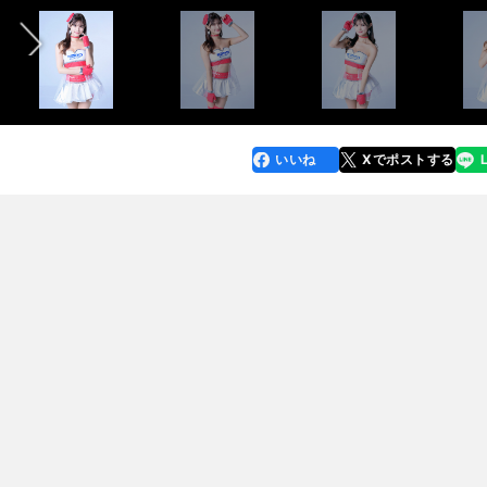
いいね
Xでポストする
line
faceboo
x
k