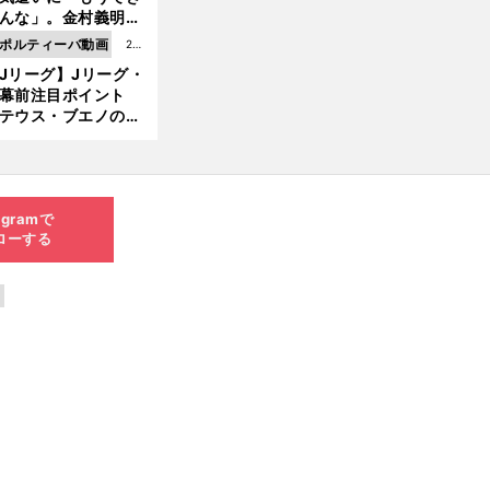
8.0
んな」。金村義明＆
6更
塚光二が明かす引退
ポルティーバ動画
202
新
ピソード！
Jリーグ】Jリーグ・
6.0
開幕前注目ポイント
8.0
テウス・ブエノの鹿
5更
移籍！ 恐るべし15
新
磯部怜夢！
agramで
ローする