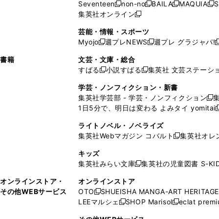
ウ
ド
ウ
ド
Seventeen
non-no
BAILA
MAQUIA
S
く
く
新
新
新
新
ィ
ウ
ィ
ィ
で
ウ
で
ウ
集英社オンライン
し
新
し
し
し
ン
ィ
ン
ン
開
で
開
で
い
し
い
い
い
ド
ン
ド
ド
芸能・情報・スポーツ
く
開
く
開
ウ
い
ウ
ウ
ウ
ウ
ド
ウ
ウ
Myojo
週プレNEWS
週プレ グラジャパ!
く
く
新
新
新
ィ
ウ
ィ
ィ
ィ
で
ウ
で
で
し
し
ン
ィ
ン
ン
ン
書籍
文芸・文庫・総合
開
で
開
開
い
い
ド
ン
ド
ド
ド
すばる
小説すばる
集英社 文芸ステーシ
く
開
く
く
新
新
ウ
ウ
ウ
ド
ウ
ウ
ウ
く
し
し
ィ
ィ
学芸・ノンフィクション・新書
で
ウ
で
で
で
い
い
ン
ン
集英社学芸部 - 学芸・ノンフィクション
開
で
開
開
開
新
ウ
ウ
ド
ド
1日5分で、明日は変わる よみタイ yomitai
く
開
く
く
く
し
新
ィ
ィ
ウ
ウ
く
い
ン
ン
ライトノベル・ノベライズ
で
で
ウ
ド
ド
集英社Webマガジン コバルト
集英社オレ
開
開
新
ィ
ウ
ウ
く
く
し
ン
キッズ
で
で
い
ド
集英社みらい文庫
集英社の児童図書 S-KID
開
開
新
ウ
ウ
く
く
し
ィ
オンラインストア・
オンラインストア
で
い
ン
その他WEBサービス
OTO
SHUEISHA MANGA-ART HERITAGE
開
新
ウ
ド
LEEマルシェ
SHOP Marisol
eclat prem
く
し
新
新
ィ
ウ
い
し
し
ン