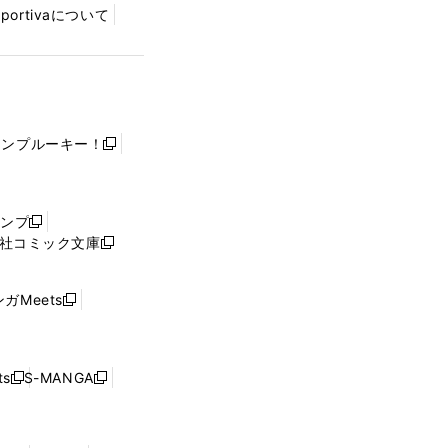
Sportivaについて
ャンプルーキー！
新
し
い
ウ
ャンプ
新
ィ
社コミック文庫
し
新
ン
い
し
ド
ウ
い
ウ
ガMeets
新
ィ
ウ
で
し
ン
ィ
開
い
ド
ン
く
ウ
ウ
ド
s
S-MANGA
新
新
ィ
で
ウ
し
し
ン
開
で
い
い
ド
く
開
ウ
ウ