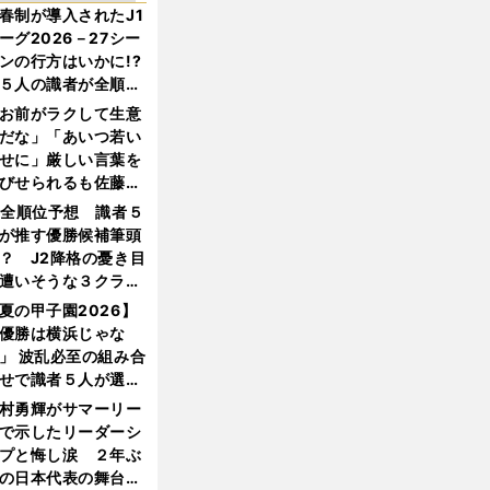
春制が導入されたJ1
ーグ2026－27シー
ンの行方はいかに!?
５人の識者が全順位
大胆予想
お前がラクして生意
だな」「あいつ若い
せに」厳しい言葉を
びせられるも佐藤慎
郎が貫いた誇りとフ
1全順位予想 識者５
ンへの思い
が推す優勝候補筆頭
？ J2降格の憂き目
遭いそうな３クラブ
は？
夏の甲子園2026】
優勝は横浜じゃな
」 波乱必至の組み合
せで識者５人が選ん
優勝校はここだ！
村勇輝がサマーリー
で示したリーダーシ
プと悔し涙 ２年ぶ
の日本代表の舞台を