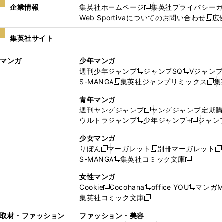
企業情報
集英社ホームページ
集英社プライバシー
新
Web Sportivaについてのお問い合わせ
広
し
新
い
し
集英社サイト
ウ
い
ィ
ウ
マンガ
少年マンガ
ン
ィ
週刊少年ジャンプ
ジャンプSQ
Vジャン
ド
ン
新
新
S-MANGA
集英社ジャンプリミックス
集
ウ
ド
新
し
し
新
で
ウ
し
い
い
し
青年マンガ
開
で
い
ウ
ウ
い
週刊ヤングジャンプ
ヤングジャンプ定期
新
く
開
ウ
ィ
ィ
ウ
ウルトラジャンプ
少年ジャンプ+
ジャン
新
し
新
く
ィ
ン
ン
ィ
し
い
し
ン
ド
ド
ン
少女マンガ
い
ウ
い
ド
ウ
ウ
ド
りぼん
マーガレット
別冊マーガレット
新
新
新
ウ
ィ
ウ
ウ
で
で
ウ
S-MANGA
集英社コミック文庫
し
新
し
新
ィ
ン
ィ
で
開
開
で
い
し
い
し
ン
ド
ン
女性マンガ
開
く
く
開
ウ
い
ウ
い
ド
ウ
ド
Cookie
Cocohana
office YOU
マンガM
く
く
新
新
新
ィ
ウ
ィ
ウ
ウ
で
ウ
集英社コミック文庫
し
新
し
し
ン
ィ
ン
ィ
で
開
で
い
し
い
い
ド
ン
ド
ン
取材・ファッション
ファッション・美容
開
く
開
ウ
い
ウ
ウ