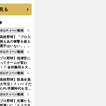
に３年目のNBA挑戦
続く
見る
事
ポルティーバ動画
202
高校野球】「プロ入
6.0
後もあの衝撃を超え
8.0
選手はいない」。PL
6更
園トリオが衝撃を受
ポルティーバ動画
202
新
た選手
プロ野球】指揮官に
6.0
ってチームが変わ
8.0
！？ 金村義明＆大塚
6更
二が語る歴代監督エ
ポルティーバ動画
202
新
ソード
高校野球】部員全員
6.0
大号泣！？ ハードだ
8.0
たPL学園時代を支え
6更
ものとは
ポルティーバ動画
202
新
プロ野球】先輩たち
6.0
気遣いに「もうでき