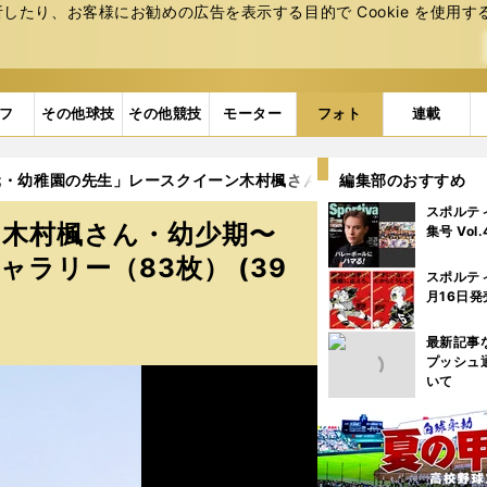
たり、お客様にお勧めの広告を表⽰する⽬的で Cookie を使⽤す
フ
その他球技
その他競技
モーター
フォト
連載
元・幼稚園の先生」レースクイーン木村楓さん・幼少期〜女子高生〜幼稚
編集部のおすすめ
スポルテ
ン木村楓さん・幼少期〜
集号 Vol
ラリー（83枚） (39
スポルテ
月16日発
最新記事
プッシュ
いて