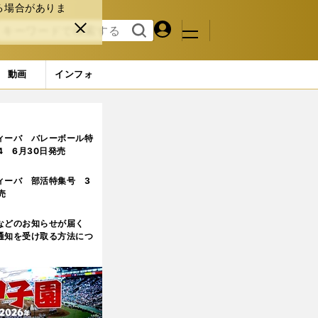
る場合がありま
マイペ
閉じ
検索
メニュ
ー
る
す
ジ
る
動画
インフォ
園先生時代〜フォトギャラリー（83枚） (39ページ目)
ィーバ バレーボール特
.4 6月30日発売
ィーバ 部活特集号 3
売
などのお知らせが届く
通知を受け取る方法につ