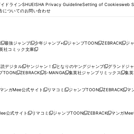
ガイドライン
SHUEISHA Privacy Guideline
Setting of Cookies
web 
告についてのお問い合わせ
プ
最強ジャンプ
少年ジャンプ+
ジャンプTOON
ZEBRACK
ジ
新
新
新
新
新
英社コミック文庫
し
新
し
し
し
し
い
い
し
い
い
い
ウ
ウ
い
ウ
ウ
ウ
購読デジタル
ヤンジャン！
となりのヤングジャンプ
グランドジ
新
新
新
ィ
ィ
ウ
ィ
ィ
ィ
プTOON
ZEBRACK
S-MANGA
集英社ジャンプリミックス
集英
新
し
新
し
新
し
新
ン
ン
ィ
ン
ン
ン
し
い
し
い
し
い
し
ド
ド
ン
ド
ド
ド
い
ウ
い
ウ
い
ウ
い
ウ
ウ
ド
ウ
ウ
ウ
マンガMee公式サイト
リマコミ
ジャンプTOON
ZEBRACK
マン
新
新
新
新
ウ
ィ
ウ
ィ
ウ
ィ
ウ
で
で
ウ
で
で
で
し
し
し
し
し
ィ
ン
ィ
ン
ィ
ン
ィ
開
開
で
開
開
開
い
い
い
い
い
ン
ド
ン
ド
ン
ド
ン
く
く
開
く
く
く
ウ
ウ
ウ
ウ
ウ
ド
ウ
ド
ウ
ド
ウ
ド
ee公式サイト
リマコミ
ジャンプTOON
ZEBRACK
マンガMeet
く
新
新
新
新
ィ
ィ
ィ
ィ
ィ
ウ
で
ウ
で
ウ
で
ウ
し
し
し
し
ン
ン
ン
ン
ン
で
開
で
開
で
開
で
い
い
い
い
ド
ド
ド
ド
ド
開
く
開
く
開
く
開
ウ
ウ
ウ
ウ