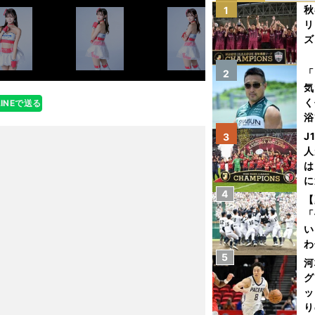
秋
1
リ
ズ
を
「
2
気
く
LINEで送る
浴
太
J
3
ァ
人
は
に
4
と
【
「
い
わ
5
だ
河
グ
ッ
り