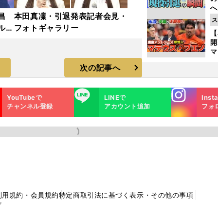
へ
昌
本田真凜・引退発表記者会見・
大
ス
エ
ルド
フォトギャラリー
【
ラ
マ
島
次の記事へ
歳
Instagra
LINE
YouTubeで
LINEで
Inst
m
チャンネル登録
アカウント追加
フォ
利用規約・会員規約
特定商取引法に基づく表示・その他の事項
プ