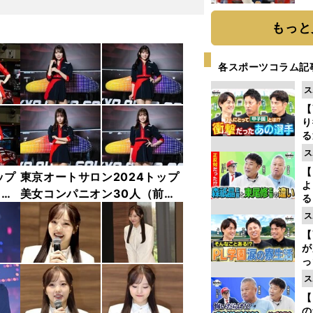
糧
は
もっと
各スポーツコラム記
ス
【
り
る
学
ス
け
【
ップ
東京オートサロン2024トップ
よ
中
美女コンパニオン30人（前
る
編）「全身フォト」
光
ス
ピ
【
が
っ
た
ス
【
の