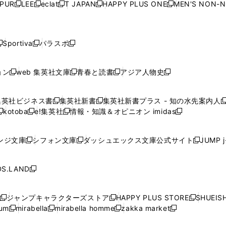
ウ
ウ
ウ
ウ
ウ
PUR
LEE
eclat
T JAPAN
HAPPY PLUS ONE
MEN'S NON-
く
く
く
く
新
新
新
新
新
ィ
ィ
ィ
ィ
で
で
で
で
で
し
し
し
し
し
ン
ン
ン
ン
開
開
開
開
開
い
い
い
い
い
ド
ド
ド
ド
く
く
く
く
く
ウ
ウ
ウ
ウ
ウ
ウ
ウ
ウ
ウ
Sportiva
パラスポ
新
新
ィ
ィ
ィ
ィ
ィ
で
で
で
で
し
し
し
ン
ン
ン
ン
ン
開
開
開
開
い
い
い
ド
ド
ド
ド
ド
ョン
web 集英社文庫
青春と読書
アジア人物史
く
く
く
く
新
新
新
新
ウ
ウ
ウ
ウ
ウ
ウ
ウ
ウ
し
し
し
し
ィ
ィ
ィ
で
で
で
で
で
い
い
い
い
ン
ン
ン
集英社ビジネス書
集英社新書
集英社新書プラス - 知の水先案内人
開
開
開
開
開
新
新
新
ウ
ウ
ウ
ウ
ド
ド
ド
kotoba
e!集英社
情報・知識＆オピニオン imidas
く
く
く
く
く
新
し
新
し
新
ィ
ィ
ィ
ィ
ウ
ウ
ウ
し
し
い
し
い
し
ン
ン
ン
ン
で
で
で
い
い
ウ
い
ウ
い
ド
ド
ド
ド
ンジ文庫
シフォン文庫
ダッシュエックス文庫公式サイト
JUMP 
開
開
開
新
新
新
ウ
ウ
ィ
ウ
ィ
ウ
ウ
ウ
ウ
ウ
く
く
く
し
し
し
ィ
ィ
ン
ィ
ン
ィ
で
で
で
で
い
い
い
ン
ン
ド
ン
ド
ン
S.LAND
開
開
開
開
新
ウ
ウ
ウ
ド
ド
ウ
ド
ウ
ド
く
く
く
く
し
ィ
ィ
ィ
ウ
ウ
で
ウ
で
ウ
い
ン
ン
ン
ジャンプキャラクターズストア
HAPPY PLUS STORE
SHUEIS
で
で
開
で
開
で
新
新
新
ウ
ド
ド
ド
ium
mirabella
mirabella homme
zakka market
開
開
く
開
く
開
し
新
新
新
し
新
し
ィ
ウ
ウ
ウ
く
く
く
く
い
し
し
い
し
し
い
ン