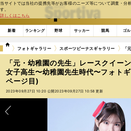
当サイトでは当社の提携先等がお客様のニーズ等について調査・分析し
web Sportiva (webスポルティーバ)
す。
詳しくはこちら
新着
ランキング
野球
サッカー
競馬
ゴル
we
フォトギャラリー
スポーツビーナスギャラリー
「
b
ス
「元・幼稚園の先生」レースクイー
ポ
ル
女子高生〜幼稚園先生時代〜フォトギャ
テ
ページ目)
ィ
ー
2023年09月27日 10:20 公開
2023年09月27日 10:58 更新
バ