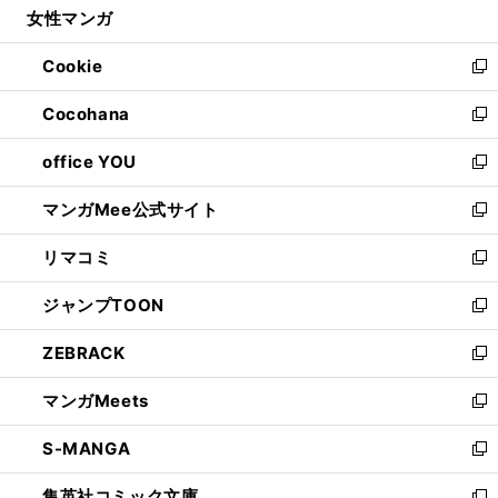
女性マンガ
く
で
ド
ィ
い
開
ウ
ン
ウ
Cookie
く
で
ド
ィ
新
開
ウ
ン
し
Cocohana
く
で
ド
い
新
開
ウ
ウ
し
office YOU
く
で
ィ
い
新
開
ン
ウ
し
マンガMee公式サイト
く
ド
ィ
い
新
ウ
ン
ウ
し
リマコミ
で
ド
ィ
い
新
開
ウ
ン
ウ
し
ジャンプTOON
く
で
ド
ィ
い
新
開
ウ
ン
ウ
し
ZEBRACK
く
で
ド
ィ
い
新
開
ウ
ン
ウ
し
マンガMeets
く
で
ド
ィ
い
新
開
ウ
ン
ウ
し
S-MANGA
く
で
ド
ィ
い
新
開
ウ
ン
ウ
し
集英社コミック文庫
く
で
ド