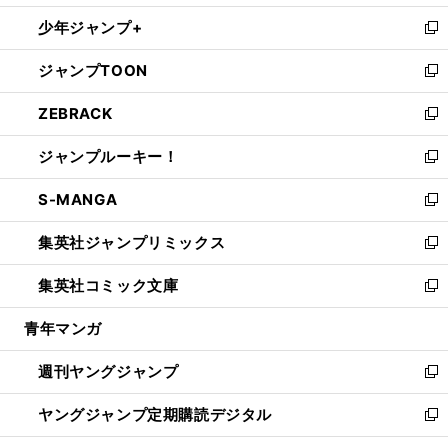
ウ
ン
ウ
し
少年ジャンプ+
で
ド
ィ
い
新
開
ウ
ン
ウ
し
ジャンプTOON
く
で
ド
ィ
い
新
開
ウ
ン
ウ
し
ZEBRACK
く
で
ド
ィ
い
新
開
ウ
ン
ウ
し
ジャンプルーキー！
く
で
ド
ィ
い
新
開
ウ
ン
ウ
し
S-MANGA
く
で
ド
ィ
い
新
開
ウ
ン
ウ
し
集英社ジャンプリミックス
く
で
ド
ィ
い
新
開
ウ
ン
ウ
し
集英社コミック文庫
く
で
ド
ィ
い
新
開
ウ
ン
ウ
し
青年マンガ
く
で
ド
ィ
い
開
ウ
ン
ウ
週刊ヤングジャンプ
く
で
ド
ィ
新
開
ウ
ン
し
ヤングジャンプ定期購読デジタル
く
で
ド
い
新
開
ウ
ウ
し