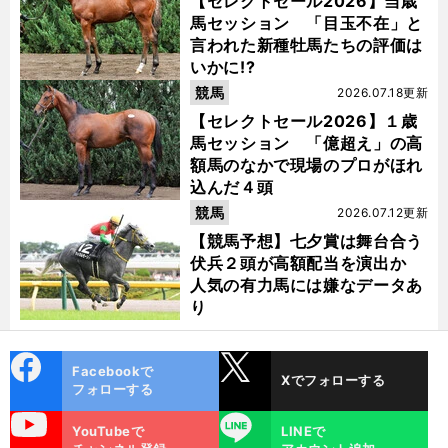
【セレクトセール2026】当歳
馬セッション 「目玉不在」と
言われた新種牡馬たちの評価は
いかに!?
競馬
2026.07.18更新
【セレクトセール2026】１歳
馬セッション 「億超え」の高
額馬のなかで現場のプロがほれ
込んだ４頭
競馬
2026.07.12更新
【競馬予想】七夕賞は舞台合う
伏兵２頭が高額配当を演出か
人気の有力馬には嫌なデータあ
り
cebo
X
Facebookで
Xでフォローする
ok
フォローする
uTube
LINE
YouTubeで
LINEで