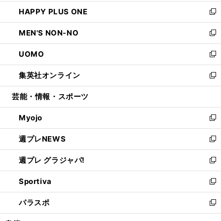
開
ウ
ン
ウ
し
HAPPY PLUS ONE
く
で
ド
ィ
い
新
開
ウ
ン
ウ
し
MEN'S NON-NO
く
で
ド
ィ
い
新
開
ウ
ン
ウ
し
UOMO
く
で
ド
ィ
い
新
開
ウ
ン
ウ
し
集英社オンライン
く
で
ド
ィ
い
新
開
ウ
ン
ウ
し
芸能・情報・スポーツ
く
で
ド
ィ
い
開
ウ
ン
ウ
Myojo
く
で
ド
ィ
新
開
ウ
ン
し
週プレNEWS
く
で
ド
い
新
開
ウ
ウ
し
週プレ グラジャパ!
く
で
ィ
い
新
開
ン
ウ
し
Sportiva
く
ド
ィ
い
新
ウ
ン
ウ
し
パラスポ
で
ド
ィ
い
新
開
ウ
ン
ウ
し