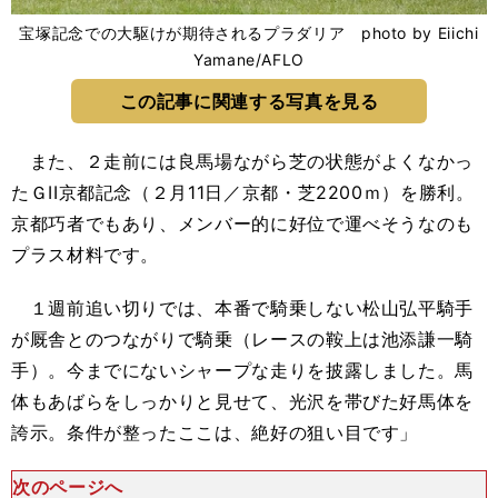
宝塚記念での大駆けが期待されるプラダリア photo by Eiichi
Yamane/AFLO
この記事に関連する写真を見る
また、２走前には良馬場ながら芝の状態がよくなかっ
たＧII京都記念（２月11日／京都・芝2200ｍ）を勝利。
京都巧者でもあり、メンバー的に好位で運べそうなのも
プラス材料です。
１週前追い切りでは、本番で騎乗しない松山弘平騎手
が厩舎とのつながりで騎乗（レースの鞍上は池添謙一騎
手）。今までにないシャープな走りを披露しました。馬
体もあばらをしっかりと見せて、光沢を帯びた好馬体を
誇示。条件が整ったここは、絶好の狙い目です」
次のページへ