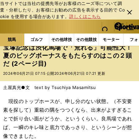
当サイトでは当社の提携先等がお客様のニーズ等について調
査・分析したり、お客様にお勧めの広告を表⽰する⽬的で Co
閉じ
okie を使⽤する場合があります。
詳しくはこちら
る
マイペ
web Sportiva (webスポルティーバ)
検索
メニュ
we
ー
競馬の記事一覧
競馬
宝塚記念は渋化馬場で「荒れる
b
ジ
競馬
ゴルフ
その他球技
その他競技
モーター
フォ
ス
宝塚記念は渋化馬場で「荒れる」可能性大！
ポ
夏のビッグボーナスをもたらすのはこの２頭
ル
だ (2ページ目)
テ
ィ
2024年06月21日 07:15 公開
2024年06月21日 07:21 更新
ー
バ
土屋真光●文 text by Tsuchiya Masamitsu
現役のトップホースが、申し分のない状態。（不安要
素を探して）重箱の隅をつつくなら、出来がよすぎるこ
とで折り合い面がどうか、というくらい。良馬場であれ
ば、一瞬のキレ味と底力であっさり、というシーンが想
像できました。