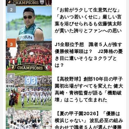
「お前がラクして生意気だな」
2
「あいつ若いくせに」厳しい言
葉を浴びせられるも佐藤慎太郎
が貫いた誇りとファンへの思い
J1全順位予想 識者５人が推す
3
優勝候補筆頭は？ J2降格の憂
き目に遭いそうな３クラブと
は？
4
【高校野球】創部10年目の甲子
園初出場がすべてを変えた 健大
高崎・青栁監督が語る「機動破
壊」はこうして生まれた
5
【夏の甲子園2026】「優勝は
横浜じゃない」 波乱必至の組み
合わせで識者５人が選んだ優勝