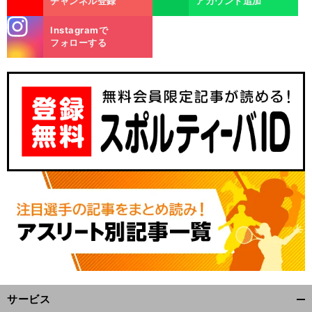
チャンネル登録
アカウント追加
stagra
Instagramで
m
フォローする
サービス
開