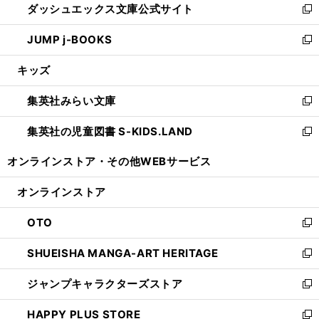
ダッシュエックス文庫公式サイト
く
ド
ィ
い
新
ウ
ン
ウ
し
JUMP j-BOOKS
で
ド
ィ
い
新
開
ウ
ン
ウ
し
キッズ
く
で
ド
ィ
い
開
ウ
ン
ウ
集英社みらい文庫
く
で
ド
ィ
新
開
ウ
ン
し
集英社の児童図書 S-KIDS.LAND
く
で
ド
い
新
開
ウ
ウ
し
オンラインストア・
その他WEBサービス
く
で
ィ
い
開
ン
ウ
オンラインストア
く
ド
ィ
ウ
ン
OTO
で
ド
新
開
ウ
し
SHUEISHA MANGA-ART HERITAGE
く
で
い
新
開
ウ
し
ジャンプキャラクターズストア
く
ィ
い
新
ン
ウ
し
HAPPY PLUS STORE
ド
ィ
い
新