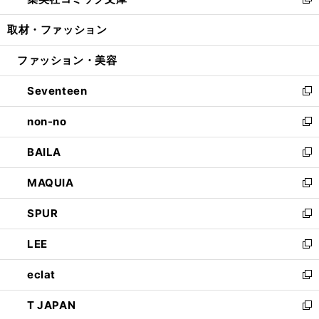
ィ
い
新
開
ウ
ン
ウ
し
取材・ファッション
く
で
ド
ィ
い
開
ウ
ン
ウ
ファッション・美容
く
で
ド
ィ
開
ウ
ン
Seventeen
く
で
ド
新
開
ウ
し
non-no
く
で
い
新
開
ウ
し
BAILA
く
ィ
い
新
ン
ウ
し
MAQUIA
ド
ィ
い
新
ウ
ン
ウ
し
SPUR
で
ド
ィ
い
新
開
ウ
ン
ウ
し
LEE
く
で
ド
ィ
い
新
開
ウ
ン
ウ
し
eclat
く
で
ド
ィ
い
新
開
ウ
ン
ウ
し
T JAPAN
く
で
ド
ィ
い
新