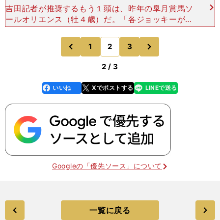
吉田記者が推奨するもう１頭は、昨年の皐月賞馬ソ
ールオリエンス（牡４歳）だ。「各ジョッキーが差
し込みにくい馬場を意識して、有力馬のドウデュー
スやジャスティンパレス（牡５歳）などが早めに動
次
1
2
3
のページへ
のページへ
く展開になった場
前
2 / 3
いいね
Xでポストする
LINEで送る
line
faceboo
x
k
Googleの「優先ソース」について
一覧に戻る