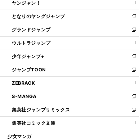
ヤンジャン！
く
で
ィ
い
新
開
ン
ウ
し
となりのヤングジャンプ
く
ド
ィ
い
新
ウ
ン
ウ
し
グランドジャンプ
で
ド
ィ
い
新
開
ウ
ン
ウ
し
ウルトラジャンプ
く
で
ド
ィ
い
新
開
ウ
ン
ウ
し
少年ジャンプ+
く
で
ド
ィ
い
新
開
ウ
ン
ウ
し
ジャンプTOON
く
で
ド
ィ
い
新
開
ウ
ン
ウ
し
ZEBRACK
く
で
ド
ィ
い
新
開
ウ
ン
ウ
し
S-MANGA
く
で
ド
ィ
い
新
開
ウ
ン
ウ
し
集英社ジャンプリミックス
く
で
ド
ィ
い
新
開
ウ
ン
ウ
し
集英社コミック文庫
く
で
ド
ィ
い
新
開
ウ
ン
ウ
し
少女マンガ
く
で
ド
ィ
い