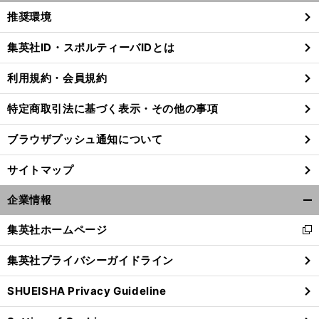
く/
推奨環境
閉
じ
集英社ID・スポルティーバIDとは
る
利用規約・会員規約
前
へ
特定商取引法に基づく表示・その他の事項
ブラウザプッシュ通知について
サイトマップ
企業情報
開
く/
集英社ホームページ
新
閉
し
じ
集英社プライバシーガイドライン
い
る
ウ
SHUEISHA Privacy Guideline
ィ
ン