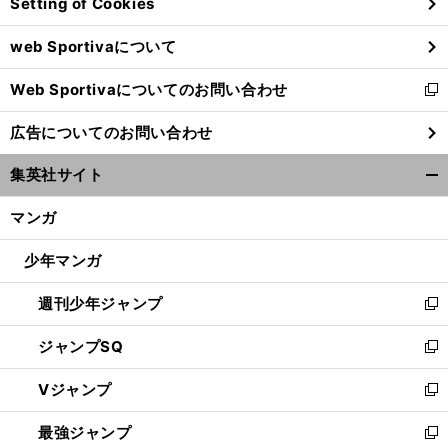
Setting of Cookies
ド
ウ
web Sportivaについて
で
開
Web Sportivaについてのお問い合わせ
く
新
し
広告についてのお問い合わせ
い
ウ
集英社サイト
ィ
開
ン
く/
マンガ
ド
閉
ウ
じ
少年マンガ
で
る
開
週刊少年ジャンプ
く
新
し
ジャンプSQ
い
新
ウ
し
Vジャンプ
ィ
い
新
ン
ウ
し
最強ジャンプ
ド
ィ
い
新