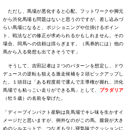
ただし、馬場が悪化すると心配。フットワークや脚元
から渋化馬場も問題はないと思うのですが、差し込みづ
らい馬場になると、ポジショニングや仕掛けるポイン
ト、戦法などの修正が求められるかもしれません。その
場合、同馬への信頼は揺らぎます。（馬券的には）他の
馬から入る発想も出てきそうです」
そうして、吉田記者は２つのパターンを想定し、ドウ
デュースの逆転も狙える激走候補を２頭ピックアップし
た。１頭目は「ある程度前で運んで主導権が握れ、渋化
馬場でも粘っこい走りができる馬」として、
プラダリア
（牡５歳）の名前を挙げた。
「ディープインパクト産駒は良馬場でキレ味を生かすイ
メージだと思いますが、例外なのがこの馬。腹袋が大き
めのシルエットで、つなぎも少し寝気味でクッションに