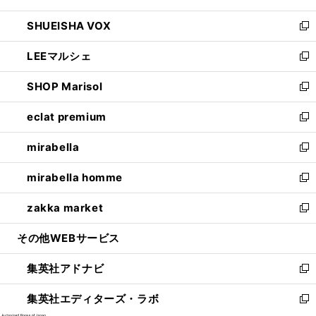
ウ
ン
ウ
し
SHUEISHA VOX
で
ド
ィ
い
新
開
ウ
ン
ウ
し
LEEマルシェ
く
で
ド
ィ
い
新
開
ウ
ン
ウ
し
SHOP Marisol
く
で
ド
ィ
い
新
開
ウ
ン
ウ
し
eclat premium
く
で
ド
ィ
い
新
開
ウ
ン
ウ
し
mirabella
く
で
ド
ィ
い
新
開
ウ
ン
ウ
し
mirabella homme
く
で
ド
ィ
い
新
開
ウ
ン
ウ
し
zakka market
く
で
ド
ィ
い
新
開
ウ
ン
ウ
し
その他WEBサービス
く
で
ド
ィ
い
開
ウ
ン
ウ
集英社アドナビ
く
で
ド
ィ
新
開
ウ
ン
し
集英社エディターズ・ラボ
く
で
ド
い
新
開
ウ
ウ