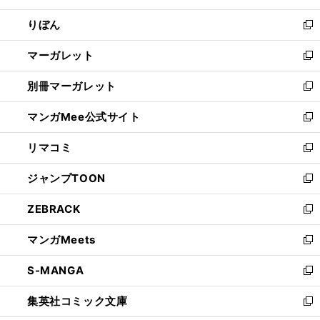
開
ウ
ン
ウ
りぼん
く
で
ド
ィ
新
開
ウ
ン
し
マーガレット
く
で
ド
い
新
開
ウ
ウ
し
別冊マーガレット
く
で
ィ
い
新
開
ン
ウ
し
マンガMee公式サイト
く
ド
ィ
い
新
ウ
ン
ウ
し
リマコミ
で
ド
ィ
い
新
開
ウ
ン
ウ
し
ジャンプTOON
く
で
ド
ィ
い
新
開
ウ
ン
ウ
し
ZEBRACK
く
で
ド
ィ
い
新
開
ウ
ン
ウ
し
マンガMeets
く
で
ド
ィ
い
新
開
ウ
ン
ウ
し
S-MANGA
く
で
ド
ィ
い
新
開
ウ
ン
ウ
し
集英社コミック文庫
く
で
ド
ィ
い
新
開
ウ
ン
ウ
し