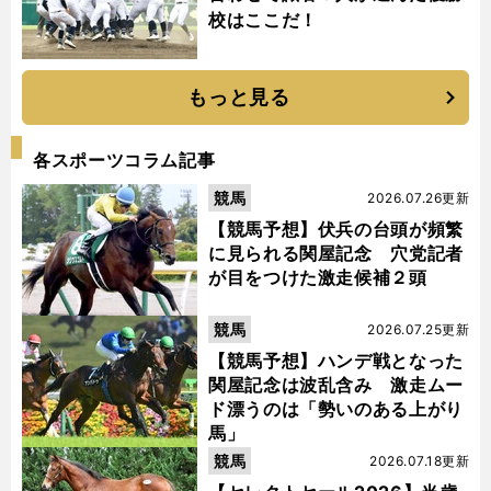
校はここだ！
もっと見る
各スポーツコラム記事
競馬
2026.07.26更新
【競馬予想】伏兵の台頭が頻繁
に見られる関屋記念 穴党記者
が目をつけた激走候補２頭
競馬
2026.07.25更新
【競馬予想】ハンデ戦となった
関屋記念は波乱含み 激走ムー
ド漂うのは「勢いのある上がり
馬」
競馬
2026.07.18更新