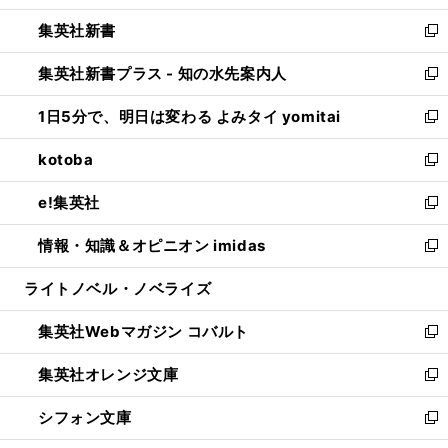
開
ウ
ウ
し
集英社新書
く
で
ィ
い
新
開
ン
ウ
し
集英社新書プラス - 知の水先案内人
く
ド
ィ
い
新
ウ
ン
ウ
し
1日5分で、明日は変わる よみタイ yomitai
で
ド
ィ
い
新
開
ウ
ン
ウ
し
kotoba
く
で
ド
ィ
い
新
開
ウ
ン
ウ
し
e!集英社
く
で
ド
ィ
い
新
開
ウ
ン
ウ
し
情報・知識＆オピニオン imidas
く
で
ド
ィ
い
新
開
ウ
ン
ウ
し
ライトノベル・ノベライズ
く
で
ド
ィ
い
開
ウ
ン
ウ
集英社Webマガジン コバルト
く
で
ド
ィ
新
開
ウ
ン
し
集英社オレンジ文庫
く
で
ド
い
新
開
ウ
ウ
し
シフォン文庫
く
で
ィ
い
新
開
ン
ウ
し