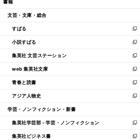
書籍
く
で
ド
ィ
い
開
ウ
ン
ウ
文芸・文庫・総合
く
で
ド
ィ
開
ウ
ン
すばる
く
で
ド
新
開
ウ
し
小説すばる
く
で
い
新
開
ウ
し
集英社 文芸ステーション
く
ィ
い
新
ン
ウ
し
web 集英社文庫
ド
ィ
い
新
ウ
ン
ウ
し
青春と読書
で
ド
ィ
い
新
開
ウ
ン
ウ
し
アジア人物史
く
で
ド
ィ
い
新
開
ウ
ン
ウ
し
学芸・ノンフィクション・新書
く
で
ド
ィ
い
開
ウ
ン
ウ
集英社学芸部 - 学芸・ノンフィクション
く
で
ド
ィ
新
開
ウ
ン
し
集英社ビジネス書
く
で
ド
い
新