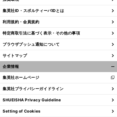
閉
じ
集英社ID・スポルティーバIDとは
る
利用規約・会員規約
特定商取引法に基づく表示・その他の事項
ブラウザプッシュ通知について
サイトマップ
企業情報
開
く/
集英社ホームページ
新
閉
し
じ
集英社プライバシーガイドライン
い
る
宝
武
」
塚記念の推し馬を高田秋が語る「
豊騎手がゴール後に笑っている姿が目に浮かびます
ウ
SHUEISHA Privacy Guideline
ィ
ン
Setting of Cookies
ド
ウ