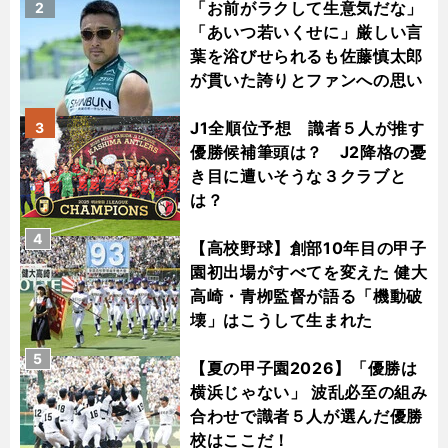
「お前がラクして生意気だな」
2
「あいつ若いくせに」厳しい言
葉を浴びせられるも佐藤慎太郎
が貫いた誇りとファンへの思い
J1全順位予想 識者５人が推す
3
優勝候補筆頭は？ J2降格の憂
き目に遭いそうな３クラブと
は？
4
【高校野球】創部10年目の甲子
園初出場がすべてを変えた 健大
高崎・青栁監督が語る「機動破
壊」はこうして生まれた
5
【夏の甲子園2026】「優勝は
横浜じゃない」 波乱必至の組み
合わせで識者５人が選んだ優勝
校はここだ！