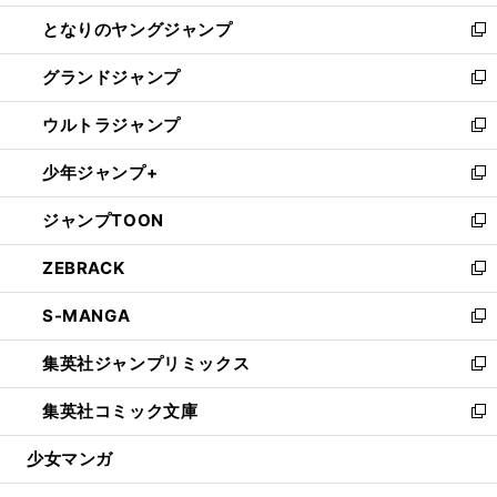
開
ン
ウ
し
となりのヤングジャンプ
く
ド
ィ
い
新
ウ
ン
ウ
し
グランドジャンプ
で
ド
ィ
い
新
開
ウ
ン
ウ
し
ウルトラジャンプ
く
で
ド
ィ
い
新
開
ウ
ン
ウ
し
少年ジャンプ+
く
で
ド
ィ
い
新
開
ウ
ン
ウ
し
ジャンプTOON
く
で
ド
ィ
い
新
開
ウ
ン
ウ
し
ZEBRACK
く
で
ド
ィ
い
新
開
ウ
ン
ウ
し
S-MANGA
く
で
ド
ィ
い
新
開
ウ
ン
ウ
し
集英社ジャンプリミックス
く
で
ド
ィ
い
新
開
ウ
ン
ウ
し
集英社コミック文庫
く
で
ド
ィ
い
新
開
ウ
ン
ウ
し
少女マンガ
く
で
ド
ィ
い
開
ウ
ン
ウ