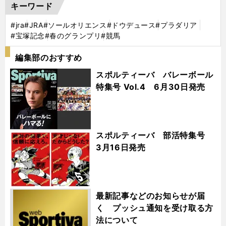
キーワード
#jra
#JRA
#ソールオリエンス
#ドウデュース
#プラダリア
#宝塚記念
#春のグランプリ
#競馬
編集部のおすすめ
スポルティーバ バレーボール
特集号 Vol.4 6月30日発売
スポルティーバ 部活特集号
3月16日発売
最新記事などのお知らせが届
く プッシュ通知を受け取る方
法について