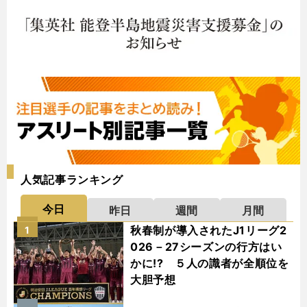
人気記事ランキング
今日
昨日
週間
月間
秋春制が導入されたJ1リーグ2
1
026－27シーズンの行方はい
かに!? ５人の識者が全順位を
大胆予想