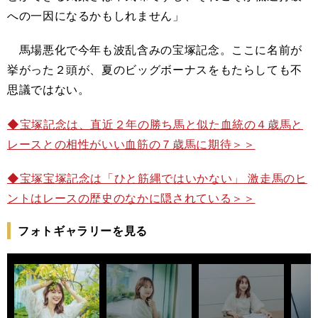
への一因になるかもしれません」
馬場悪化で今年も波乱含みの宝塚記念。ここに名前が
挙がった２頭が、夏のビッグボーナスをもたらしても不
思議ではない。
◆宝塚記念は、直近２年の勝ち馬と似た血統の４歳馬と
レースとの相性がいい血筋の７歳馬に期待＞＞
◆宝塚宝塚記念は「ひと筋縄ではいかない」 激走馬のヒ
ントはレースの歴史のなかに隠されている＞＞
フォトギャラリーを見る