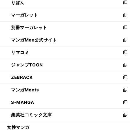
りぼん
く
で
ド
ィ
新
開
ウ
ン
し
マーガレット
く
で
ド
い
新
開
ウ
ウ
し
別冊マーガレット
く
で
ィ
い
新
開
ン
ウ
し
マンガMee公式サイト
く
ド
ィ
い
新
ウ
ン
ウ
し
リマコミ
で
ド
ィ
い
新
開
ウ
ン
ウ
し
ジャンプTOON
く
で
ド
ィ
い
新
開
ウ
ン
ウ
し
ZEBRACK
く
で
ド
ィ
い
新
開
ウ
ン
ウ
し
マンガMeets
く
で
ド
ィ
い
新
開
ウ
ン
ウ
し
S-MANGA
く
で
ド
ィ
い
新
開
ウ
ン
ウ
し
集英社コミック文庫
く
で
ド
ィ
い
新
開
ウ
ン
ウ
し
女性マンガ
く
で
ド
ィ
い