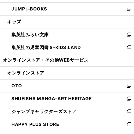
ウ
ン
ウ
し
JUMP j-BOOKS
で
ド
ィ
い
新
開
ウ
ン
ウ
し
キッズ
く
で
ド
ィ
い
開
ウ
ン
ウ
集英社みらい文庫
く
で
ド
ィ
新
開
ウ
ン
し
集英社の児童図書 S-KIDS.LAND
く
で
ド
い
新
開
ウ
ウ
し
オンラインストア・
その他WEBサービス
く
で
ィ
い
開
ン
ウ
オンラインストア
く
ド
ィ
ウ
ン
OTO
で
ド
新
開
ウ
し
SHUEISHA MANGA-ART HERITAGE
く
で
い
新
開
ウ
し
ジャンプキャラクターズストア
く
ィ
い
新
ン
ウ
し
HAPPY PLUS STORE
ド
ィ
い
新
ウ
ン
ウ
し