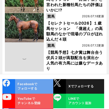
言われた新種牡馬たちの評価は
いかに!?
競馬
2026.07.18更新
【セレクトセール2026】１歳
馬セッション 「億超え」の高
額馬のなかで現場のプロがほれ
込んだ４頭
競馬
2026.07.12更新
【競馬予想】七夕賞は舞台合う
伏兵２頭が高額配当を演出か
人気の有力馬には嫌なデータあ
り
cebo
X
Facebookで
Xでフォローする
ok
フォローする
uTube
LINE
YouTubeで
LINEで
チャンネル登録
アカウント追加