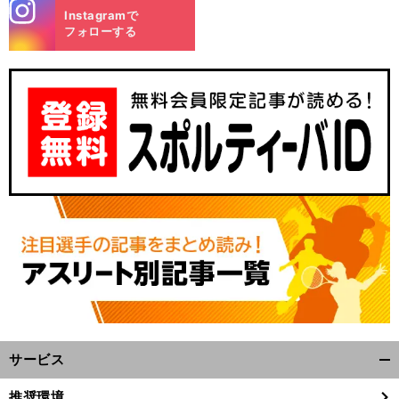
stagra
Instagramで
m
フォローする
サービス
開
く/
推奨環境