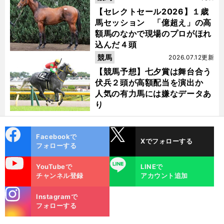
【セレクトセール2026】１歳
馬セッション 「億超え」の高
額馬のなかで現場のプロがほれ
込んだ４頭
競馬
2026.07.12更新
【競馬予想】七夕賞は舞台合う
伏兵２頭が高額配当を演出か
人気の有力馬には嫌なデータあ
り
cebo
X
Facebookで
Xでフォローする
ok
フォローする
uTube
LINE
YouTubeで
LINEで
チャンネル登録
アカウント追加
stagra
Instagramで
m
フォローする