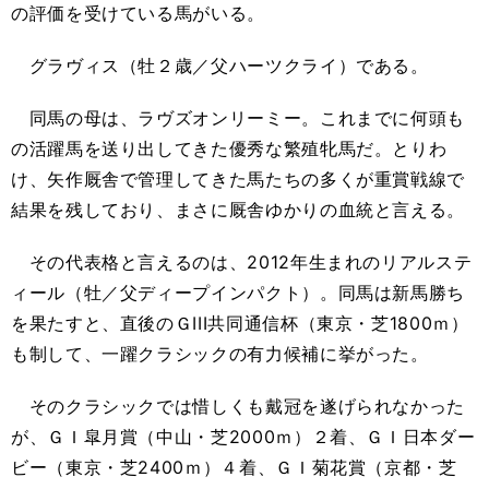
の評価を受けている馬がいる。
グラヴィス（牡２歳／父ハーツクライ）である。
同馬の母は、ラヴズオンリーミー。これまでに何頭も
の活躍馬を送り出してきた優秀な繁殖牝馬だ。とりわ
け、矢作厩舎で管理してきた馬たちの多くが重賞戦線で
結果を残しており、まさに厩舎ゆかりの血統と言える。
その代表格と言えるのは、2012年生まれのリアルステ
ィール（牡／父ディープインパクト）。同馬は新馬勝ち
を果たすと、直後のＧIII共同通信杯（東京・芝1800ｍ）
も制して、一躍クラシックの有力候補に挙がった。
そのクラシックでは惜しくも戴冠を遂げられなかった
が、ＧＩ皐月賞（中山・芝2000ｍ）２着、ＧＩ日本ダー
ビー（東京・芝2400ｍ）４着、ＧＩ菊花賞（京都・芝