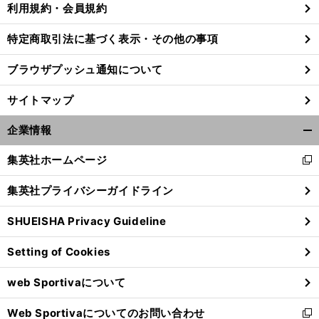
利用規約・会員規約
特定商取引法に基づく表示・その他の事項
ブラウザプッシュ通知について
サイトマップ
企業情報
開
く/
集英社ホームページ
新
閉
し
じ
集英社プライバシーガイドライン
い
る
ウ
SHUEISHA Privacy Guideline
ィ
ン
Setting of Cookies
ド
ウ
web Sportivaについて
で
開
Web Sportivaについてのお問い合わせ
く
新