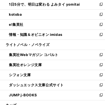
し
1日5分で、明日は変わる よみタイ yomitai
で
ド
ィ
い
新
開
ウ
ン
ウ
し
kotoba
く
で
ド
ィ
い
新
開
ウ
ン
ウ
し
e!集英社
く
で
ド
ィ
い
新
開
ウ
ン
ウ
し
情報・知識＆オピニオン imidas
く
で
ド
ィ
い
新
開
ウ
ン
ウ
し
ライトノベル・ノベライズ
く
で
ド
ィ
い
開
ウ
ン
ウ
集英社Webマガジン コバルト
く
で
ド
ィ
新
開
ウ
ン
し
集英社オレンジ文庫
く
で
ド
い
新
開
ウ
ウ
し
シフォン文庫
く
で
ィ
い
新
開
ン
ウ
し
ダッシュエックス文庫公式サイト
く
ド
ィ
い
新
ウ
ン
ウ
し
JUMP j-BOOKS
で
ド
ィ
い
新
開
ウ
ン
ウ
し
く