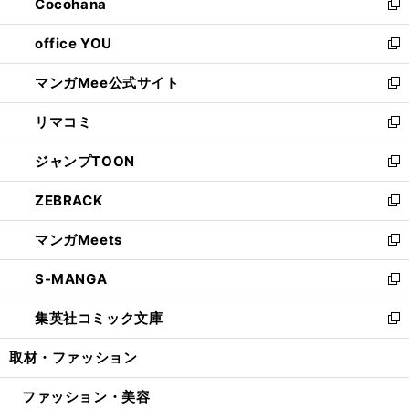
Cocohana
く
で
ド
い
新
開
ウ
ウ
し
office YOU
く
で
ィ
い
新
開
ン
ウ
し
マンガMee公式サイト
く
ド
ィ
い
新
ウ
ン
ウ
し
リマコミ
で
ド
ィ
い
新
開
ウ
ン
ウ
し
ジャンプTOON
く
で
ド
ィ
い
新
開
ウ
ン
ウ
し
ZEBRACK
く
で
ド
ィ
い
新
開
ウ
ン
ウ
し
マンガMeets
く
で
ド
ィ
い
新
開
ウ
ン
ウ
し
S-MANGA
く
で
ド
ィ
い
新
開
ウ
ン
ウ
し
集英社コミック文庫
く
で
ド
ィ
い
新
開
ウ
ン
ウ
し
取材・ファッション
く
で
ド
ィ
い
開
ウ
ン
ウ
ファッション・美容
く
で
ド
ィ