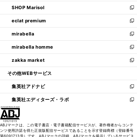
開
ウ
ン
ウ
し
SHOP Marisol
く
で
ド
ィ
い
新
開
ウ
ン
ウ
し
eclat premium
く
で
ド
ィ
い
新
開
ウ
ン
ウ
し
mirabella
く
で
ド
ィ
い
新
開
ウ
ン
ウ
し
mirabella homme
く
で
ド
ィ
い
新
開
ウ
ン
ウ
し
zakka market
く
で
ド
ィ
い
新
開
ウ
ン
ウ
し
その他WEBサービス
く
で
ド
ィ
い
開
ウ
ン
ウ
集英社アドナビ
く
で
ド
ィ
新
開
ウ
ン
し
集英社エディターズ・ラボ
く
で
ド
い
新
開
ウ
ウ
し
く
で
ィ
い
開
ン
ウ
ABJマークは、この電子書店・電子書籍配信サービスが、著作権者からコンテ
く
ド
ィ
ンツ使用許諾を得た正規版配信サービスであることを示す登録商標（登録番号
ウ
ン
第6091713号）です。ABJマークの詳細、ABJマークを掲示しているサービス