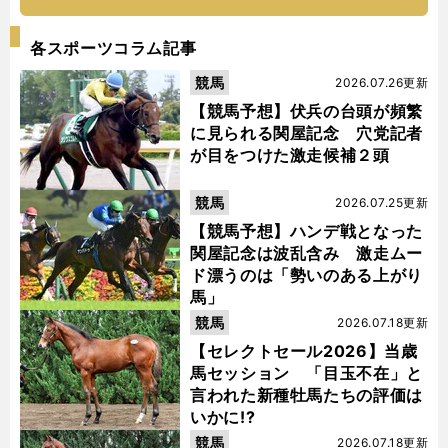
各スポーツコラム記事
競馬
2026.07.26更新
【競馬予想】伏兵の台頭が頻繁
に見られる関屋記念 穴党記者
が目をつけた激走候補２頭
競馬
2026.07.25更新
【競馬予想】ハンデ戦となった
関屋記念は波乱含み 激走ムー
ド漂うのは「勢いのある上がり
馬」
競馬
2026.07.18更新
【セレクトセール2026】当歳
馬セッション 「目玉不在」と
言われた新種牡馬たちの評価は
いかに!?
競馬
2026.07.18更新