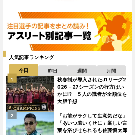
人気記事ランキング
今日
昨日
週間
月間
秋春制が導入されたJ1リーグ2
1
026－27シーズンの行方はい
かに!? ５人の識者が全順位を
大胆予想
「お前がラクして生意気だな」
2
「あいつ若いくせに」厳しい言
葉を浴びせられるも佐藤慎太郎