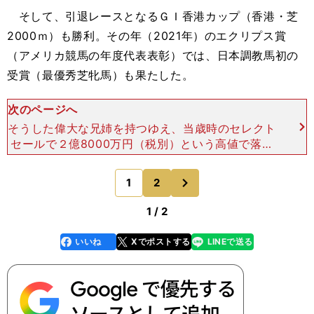
そして、引退レースとなるＧＩ香港カップ（香港・芝
2000ｍ）も勝利。その年（2021年）のエクリプス賞
（アメリカ競馬の年度代表表彰）では、日本調教馬初の
受賞（最優秀芝牝馬）も果たした。
次のページへ
そうした偉大な兄姉を持つゆえ、当歳時のセレクト
セールで２億8000万円（税別）という高値で落札
されたグラヴィス。すでに入厩して調整も進んでお
り、関西競馬専門紙のトラックマンによると、陣営
次
1
2
のページへ
のトーンは弾ん
1 / 2
いいね
Xでポストする
LINEで送る
line
faceboo
x
k