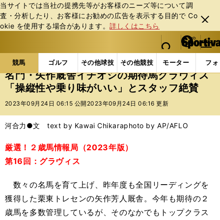
当サイトでは当社の提携先等がお客様のニーズ等について調
査・分析したり、お客様にお勧めの広告を表⽰する⽬的で Co
閉じ
okie を使⽤する場合があります。
詳しくはこちら
る
マイペ
web Sportiva (webスポルティーバ)
検索
メニュ
we
ー
競馬の記事一覧
競馬
名門・矢作厩舎イチオシの期
b
ジ
競馬
ゴルフ
その他球技
その他競技
モーター
フォ
ス
名門・矢作厩舎イチオシの期待馬グラヴィス
ポ
「操縦性や乗り味がいい」とスタッフ絶賛
ル
テ
2023年09月24日 06:15 公開
2023年09月24日 06:16 更新
ィ
ー
河合力●文 text by Kawai Chikara
photo by AP/AFLO
バ
厳選！２歳馬情報局（2023年版）
第16回：グラヴィス
数々の名馬を育て上げ、昨年度も全国リーディングを
獲得した栗東トレセンの矢作芳人厩舎。今年も期待の２
歳馬を多数管理しているが、そのなかでもトップクラス