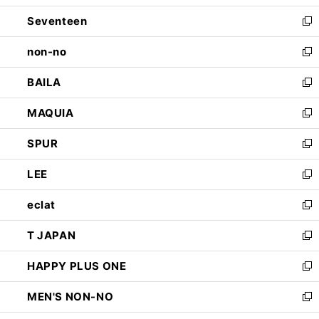
開
ウ
ン
Seventeen
く
で
ド
新
開
ウ
し
non-no
く
で
い
新
開
ウ
し
BAILA
く
ィ
い
新
ン
ウ
し
MAQUIA
ド
ィ
い
新
ウ
ン
ウ
し
SPUR
で
ド
ィ
い
新
開
ウ
ン
ウ
し
LEE
く
で
ド
ィ
い
新
開
ウ
ン
ウ
し
eclat
く
で
ド
ィ
い
新
開
ウ
ン
ウ
し
T JAPAN
く
で
ド
ィ
い
新
開
ウ
ン
ウ
し
HAPPY PLUS ONE
く
で
ド
ィ
い
新
開
ウ
ン
ウ
し
MEN'S NON-NO
く
で
ド
ィ
い
新
開
ウ
ン
ウ
し