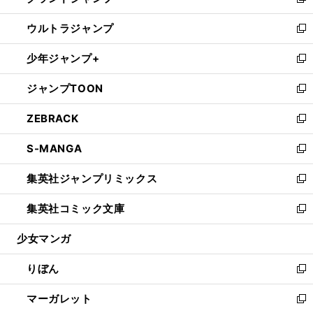
い
新
開
ウ
ン
ウ
し
ウルトラジャンプ
く
で
ド
ィ
い
新
開
ウ
ン
ウ
し
少年ジャンプ+
く
で
ド
ィ
い
新
開
ウ
ン
ウ
し
ジャンプTOON
く
で
ド
ィ
い
新
開
ウ
ン
ウ
し
ZEBRACK
く
で
ド
ィ
い
新
開
ウ
ン
ウ
し
S-MANGA
く
で
ド
ィ
い
新
開
ウ
ン
ウ
し
集英社ジャンプリミックス
く
で
ド
ィ
い
新
開
ウ
ン
ウ
し
集英社コミック文庫
く
で
ド
ィ
い
新
開
ウ
ン
ウ
し
少女マンガ
く
で
ド
ィ
い
開
ウ
ン
ウ
りぼん
く
で
ド
ィ
新
開
ウ
ン
し
マーガレット
く
で
ド
い
新