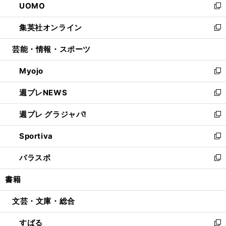
UOMO
く
で
ド
ィ
い
新
開
ウ
ン
ウ
し
集英社オンライン
く
で
ド
ィ
い
新
開
ウ
ン
ウ
し
芸能・情報・スポーツ
く
で
ド
ィ
い
開
ウ
ン
ウ
Myojo
く
で
ド
ィ
新
開
ウ
ン
し
週プレNEWS
く
で
ド
い
新
開
ウ
ウ
し
週プレ グラジャパ!
く
で
ィ
い
新
開
ン
ウ
し
Sportiva
く
ド
ィ
い
新
ウ
ン
ウ
し
パラスポ
で
ド
ィ
い
新
開
ウ
ン
ウ
し
書籍
く
で
ド
ィ
い
開
ウ
ン
ウ
文芸・文庫・総合
く
で
ド
ィ
開
ウ
ン
すばる
く
で
ド
新