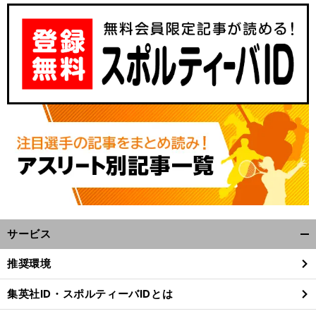
、
前
へ
サービス
開
く/
推奨環境
閉
じ
集英社ID・スポルティーバIDとは
る