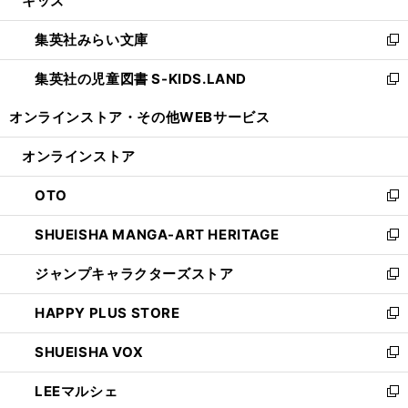
キッズ
で
ド
ィ
い
開
ウ
ン
ウ
集英社みらい文庫
く
で
ド
ィ
新
開
ウ
ン
し
集英社の児童図書 S-KIDS.LAND
く
で
ド
い
新
開
ウ
ウ
し
オンラインストア・
その他WEBサービス
く
で
ィ
い
開
ン
ウ
オンラインストア
く
ド
ィ
ウ
ン
OTO
で
ド
新
開
ウ
し
SHUEISHA MANGA-ART HERITAGE
く
で
い
新
開
ウ
し
ジャンプキャラクターズストア
く
ィ
い
新
ン
ウ
し
HAPPY PLUS STORE
ド
ィ
い
新
ウ
ン
ウ
し
SHUEISHA VOX
で
ド
ィ
い
新
開
ウ
ン
ウ
し
LEEマルシェ
く
で
ド
ィ
い
新