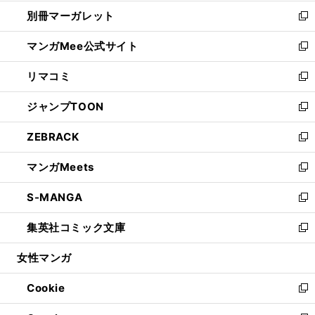
開
ウ
ウ
し
別冊マーガレット
く
で
ィ
い
新
開
ン
ウ
し
マンガMee公式サイト
く
ド
ィ
い
新
ウ
ン
ウ
し
リマコミ
で
ド
ィ
い
新
開
ウ
ン
ウ
し
ジャンプTOON
く
で
ド
ィ
い
新
開
ウ
ン
ウ
し
ZEBRACK
く
で
ド
ィ
い
新
開
ウ
ン
ウ
し
マンガMeets
く
で
ド
ィ
い
新
開
ウ
ン
ウ
し
S-MANGA
く
で
ド
ィ
い
新
開
ウ
ン
ウ
し
集英社コミック文庫
く
で
ド
ィ
い
新
開
ウ
ン
ウ
し
女性マンガ
く
で
ド
ィ
い
開
ウ
ン
ウ
Cookie
く
で
ド
ィ
新
開
ウ
ン
し