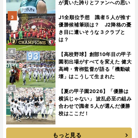
が貫いた誇りとファンへの思い
J1全順位予想 識者５人が推す
3
優勝候補筆頭は？ J2降格の憂
き目に遭いそうな３クラブと
は？
4
【高校野球】創部10年目の甲子
園初出場がすべてを変えた 健大
高崎・青栁監督が語る「機動破
壊」はこうして生まれた
5
【夏の甲子園2026】「優勝は
横浜じゃない」 波乱必至の組み
合わせで識者５人が選んだ優勝
校はここだ！
もっと見る