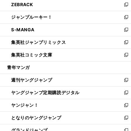
ZEBRACK
く
で
ド
ィ
い
新
開
ウ
ン
ウ
し
ジャンプルーキー！
く
で
ド
ィ
い
新
開
ウ
ン
ウ
し
S-MANGA
く
で
ド
ィ
い
新
開
ウ
ン
ウ
し
集英社ジャンプリミックス
く
で
ド
ィ
い
新
開
ウ
ン
ウ
し
集英社コミック文庫
く
で
ド
ィ
い
新
開
ウ
ン
ウ
し
青年マンガ
く
で
ド
ィ
い
開
ウ
ン
ウ
週刊ヤングジャンプ
く
で
ド
ィ
新
開
ウ
ン
し
ヤングジャンプ定期購読デジタル
く
で
ド
い
新
開
ウ
ウ
し
ヤンジャン！
く
で
ィ
い
新
開
ン
ウ
し
となりのヤングジャンプ
く
ド
ィ
い
新
ウ
ン
ウ
し
グランドジャンプ
で
ド
ィ