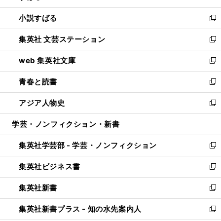
開
ウ
し
小説すばる
く
で
い
新
開
ウ
し
集英社 文芸ステーション
く
ィ
い
新
ン
ウ
し
web 集英社文庫
ド
ィ
い
新
ウ
ン
ウ
し
青春と読書
で
ド
ィ
い
新
開
ウ
ン
ウ
し
アジア人物史
く
で
ド
ィ
い
新
開
ウ
ン
ウ
し
学芸・ノンフィクション・新書
く
で
ド
ィ
い
開
ウ
ン
ウ
集英社学芸部 - 学芸・ノンフィクション
く
で
ド
ィ
新
開
ウ
ン
し
集英社ビジネス書
く
で
ド
い
新
開
ウ
ウ
し
集英社新書
く
で
ィ
い
新
開
ン
ウ
し
集英社新書プラス - 知の水先案内人
く
ド
ィ
い
新
ウ
ン
ウ