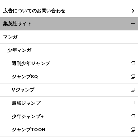
し
広告についてのお問い合わせ
い
ウ
集英社サイト
ィ
開
ン
く/
マンガ
ド
閉
ウ
じ
少年マンガ
で
る
開
週刊少年ジャンプ
く
新
し
ジャンプSQ
い
新
ウ
し
Vジャンプ
ィ
い
新
ン
ウ
し
最強ジャンプ
ド
ィ
い
新
ウ
ン
ウ
し
少年ジャンプ+
で
ド
ィ
い
新
開
ウ
ン
ウ
し
ジャンプTOON
く
で
ド
ィ
い
新
開
ウ
ン
ウ
し