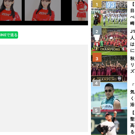
【
1
目
べ
崎
「
J
2
LINEで送る
て
人
は
に
と
秋
3
リ
ズ
4
を
「
気
く
浴
5
太
【
ァ
聖
高
る