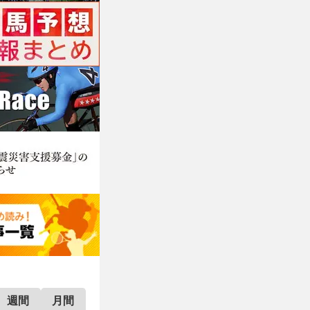
週間
月間