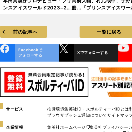
本田真凜がプロデビュー「プリ
高橋大輔、村元哉中、宇野
ンスアイスワールド2023−20
磨...「プリンスアイスワー
24」フォトギャラリー
2023−2024」フォトギャ
リー
前の記事へ
一覧に戻る
ebo
X
YouTube
Facebookで
Xでフォローする
ok
フォローする
サービス
推奨環境
集英社ID・スポルティーバIDとは
ブラウザプッシュ通知について
サイトマッ
企業情報
集英社ホームページ
集英社プライバシー
新