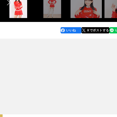
いいね
Xでポストする
line
faceboo
x
k