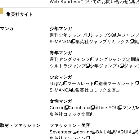
Web Sportivaについてのお問い合わせ
広
し
新
い
し
集英社サイト
ウ
い
ィ
ウ
マンガ
少年マンガ
ン
ィ
週刊少年ジャンプ
ジャンプSQ
Vジャン
ド
ン
新
新
S-MANGA
集英社ジャンプリミックス
集
ウ
ド
新
し
し
新
で
ウ
し
い
い
し
青年マンガ
開
で
い
ウ
ウ
い
週刊ヤングジャンプ
ヤングジャンプ定期
新
く
開
ウ
ィ
ィ
ウ
ウルトラジャンプ
少年ジャンプ+
ジャン
新
し
新
く
ィ
ン
ン
ィ
し
い
し
ン
ド
ド
ン
少女マンガ
い
ウ
い
ド
ウ
ウ
ド
りぼん
マーガレット
別冊マーガレット
新
新
新
ウ
ィ
ウ
ウ
で
で
ウ
S-MANGA
集英社コミック文庫
し
新
し
新
ィ
ン
ィ
で
開
開
で
い
し
い
し
ン
ド
ン
女性マンガ
開
く
く
開
ウ
い
ウ
い
ド
ウ
ド
Cookie
Cocohana
office YOU
マンガM
く
く
新
新
新
ィ
ウ
ィ
ウ
ウ
で
ウ
集英社コミック文庫
し
新
し
し
ン
ィ
ン
ィ
で
開
で
い
し
い
い
ド
ン
ド
ン
取材・ファッション
ファッション・美容
開
く
開
ウ
い
ウ
ウ
ウ
ド
ウ
ド
Seventeen
non-no
BAILA
MAQUIA
S
く
く
新
新
新
新
ィ
ウ
ィ
ィ
で
ウ
で
ウ
集英社オンライン