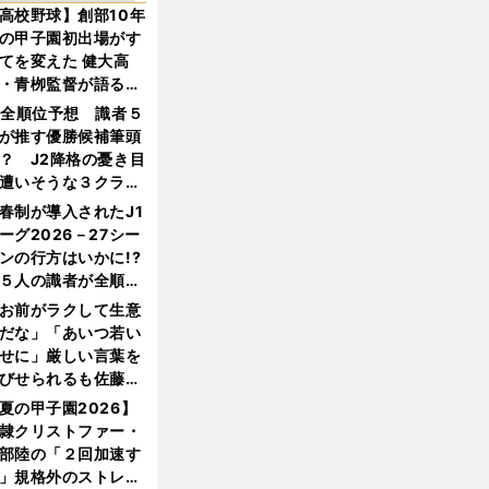
高校野球】創部10年
の甲子園初出場がす
てを変えた 健大高
・青栁監督が語る
機動破壊」はこうし
1全順位予想 識者５
生まれた
が推す優勝候補筆頭
？ J2降格の憂き目
遭いそうな３クラブ
は？
春制が導入されたJ1
ーグ2026－27シー
ンの行方はいかに!?
５人の識者が全順位
大胆予想
お前がラクして生意
だな」「あいつ若い
せに」厳しい言葉を
びせられるも佐藤慎
郎が貫いた誇りとフ
夏の甲子園2026】
ンへの思い
隷クリストファー・
部陸の「２回加速す
」規格外のストレー