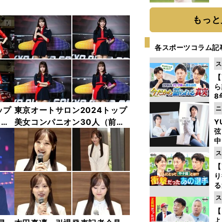
ト
く
もっと
各スポーツコラム記
ス
【
ら
8
最
ニ
ップ
東京オートサロン2024トップ
き
中
美女コンパニオン30人（前
Y
弦
編）「全身フォト」
中
ス
【
り
る
学
ス
け
【
よ