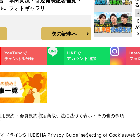
昌
本田真凜・引退発表記者会見・
る
ルド
フォトギャラリー
光
ス
ラ
ピ
【
が
っ
次の記事へ
た
Instagra
LINE
YouTubeで
LINEで
Inst
m
チャンネル登録
アカウント追加
フォ
利用規約・会員規約
特定商取引法に基づく表示・その他の事項
プ
ガイドライン
SHUEISHA Privacy Guideline
Setting of Cookies
web 