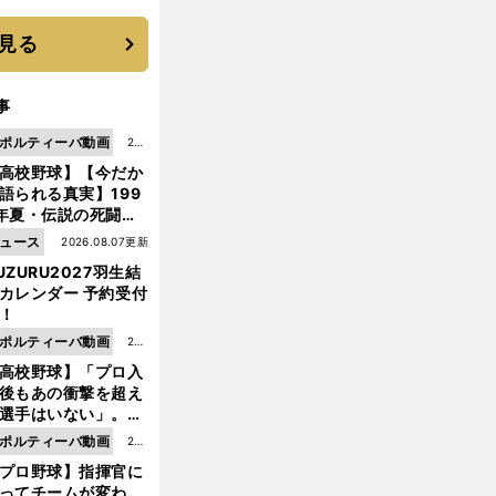
 それでもプロではな
大学進学を選ぶ理由
見る
事
ポルティーバ動画
202
高校野球】【今だか
6.0
語られる真実】199
8.0
年夏・伝説の死闘の
7更
中にPL学園に何が起
ュース
2026.08.07更新
新
ていた！？
UZURU2027羽生結
カレンダー 予約受付
！
ポルティーバ動画
202
高校野球】「プロ入
6.0
後もあの衝撃を超え
8.0
選手はいない」。PL
6更
園トリオが衝撃を受
ポルティーバ動画
202
新
た選手
プロ野球】指揮官に
6.0
ってチームが変わ