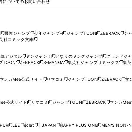
告についてのお問い合わせ
プ
最強ジャンプ
少年ジャンプ+
ジャンプTOON
ZEBRACK
ジ
新
新
新
新
新
英社コミック文庫
し
新
し
し
し
し
い
い
し
い
い
い
ウ
ウ
い
ウ
ウ
ウ
購読デジタル
ヤンジャン！
となりのヤングジャンプ
グランドジ
新
新
新
ィ
ィ
ウ
ィ
ィ
ィ
プTOON
ZEBRACK
S-MANGA
集英社ジャンプリミックス
集英
新
し
新
し
新
し
新
ン
ン
ィ
ン
ン
ン
し
い
し
い
し
い
し
ド
ド
ン
ド
ド
ド
い
ウ
い
ウ
い
ウ
い
ウ
ウ
ド
ウ
ウ
ウ
マンガMee公式サイト
リマコミ
ジャンプTOON
ZEBRACK
マン
新
新
新
新
ウ
ィ
ウ
ィ
ウ
ィ
ウ
で
で
ウ
で
で
で
し
し
し
し
し
ィ
ン
ィ
ン
ィ
ン
ィ
開
開
で
開
開
開
い
い
い
い
い
ン
ド
ン
ド
ン
ド
ン
く
く
開
く
く
く
ウ
ウ
ウ
ウ
ウ
ド
ウ
ド
ウ
ド
ウ
ド
ee公式サイト
リマコミ
ジャンプTOON
ZEBRACK
マンガMeet
く
新
新
新
新
ィ
ィ
ィ
ィ
ィ
ウ
で
ウ
で
ウ
で
ウ
し
し
し
し
ン
ン
ン
ン
ン
で
開
で
開
で
開
で
い
い
い
い
ド
ド
ド
ド
ド
開
く
開
く
開
く
開
ウ
ウ
ウ
ウ
ウ
ウ
ウ
ウ
ウ
PUR
LEE
eclat
T JAPAN
HAPPY PLUS ONE
MEN'S NON-
く
く
く
く
新
新
新
新
新
ィ
ィ
ィ
ィ
で
で
で
で
で