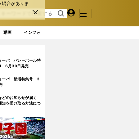
る場合がありま
マイペ
閉じ
検索
メニュ
ー
る
す
ジ
る
動画
インフォ
フォト（写真27点） (11ページ目)
ィーバ バレーボール特
.4 6月30日発売
ィーバ 部活特集号 3
売
などのお知らせが届く
通知を受け取る方法につ