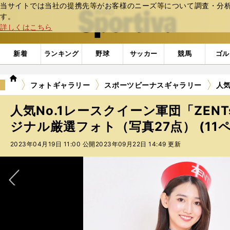
当サイトでは当社の提携先等がお客様のニーズ等について調査・分析し
web Sportiva (webスポルティーバ)
す。
詳しくはこちら
新着
ランキング
野球
サッカー
競馬
ゴル
we
フォトギャラリー
スポーツビーナスギャラリー
人気
b
ス
人気No.1レースクイーン軍団「ZENTs
ポ
ル
ジナル厳選フォト（写真27点） (11
テ
2023年04月19日 11:00 公開
2023年09月22日 14:49 更新
ィ
ー
バ
次へ