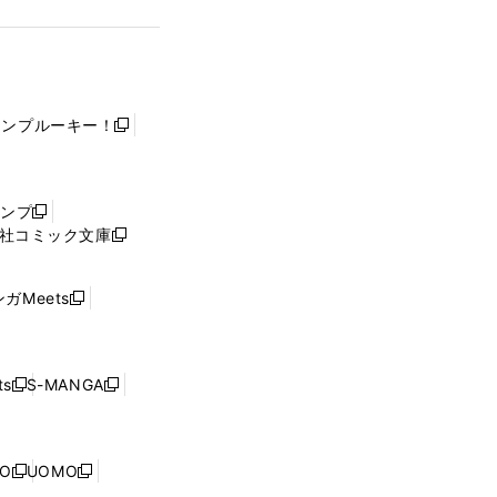
ャンプルーキー！
新
し
い
ウ
ャンプ
新
ィ
社コミック文庫
し
新
ン
い
し
ド
ウ
い
ウ
ガMeets
新
ィ
ウ
で
し
ン
ィ
開
い
ド
ン
く
ウ
ウ
ド
s
S-MANGA
新
新
ィ
で
ウ
し
し
ン
開
で
い
い
ド
く
開
ウ
ウ
ウ
NO
UOMO
く
新
新
ィ
ィ
で