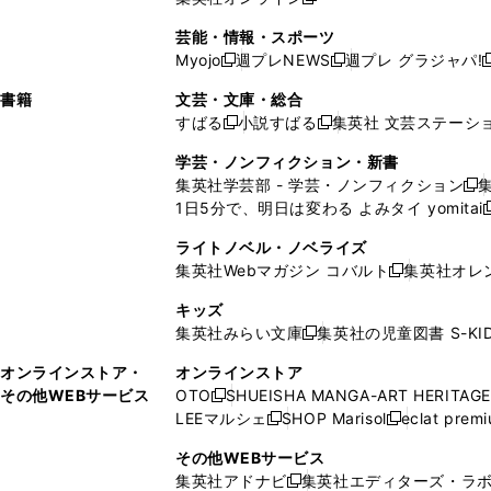
し
新
し
し
し
ン
ィ
ン
ン
開
で
開
で
い
し
い
い
い
ド
ン
ド
ド
芸能・情報・スポーツ
く
開
く
開
ウ
い
ウ
ウ
ウ
ウ
ド
ウ
ウ
Myojo
週プレNEWS
週プレ グラジャパ!
く
く
新
新
新
ィ
ウ
ィ
ィ
ィ
で
ウ
で
で
し
し
ン
ィ
ン
ン
ン
書籍
文芸・文庫・総合
開
で
開
開
い
い
ド
ン
ド
ド
ド
すばる
小説すばる
集英社 文芸ステーシ
く
開
く
く
新
新
ウ
ウ
ウ
ド
ウ
ウ
ウ
く
し
し
ィ
ィ
学芸・ノンフィクション・新書
で
ウ
で
で
で
い
い
ン
ン
集英社学芸部 - 学芸・ノンフィクション
開
で
開
開
開
新
ウ
ウ
ド
ド
1日5分で、明日は変わる よみタイ yomitai
く
開
く
く
く
し
新
ィ
ィ
ウ
ウ
く
い
ン
ン
ライトノベル・ノベライズ
で
で
ウ
ド
ド
集英社Webマガジン コバルト
集英社オレ
開
開
新
ィ
ウ
ウ
く
く
し
ン
キッズ
で
で
い
ド
集英社みらい文庫
集英社の児童図書 S-KID
開
開
新
ウ
ウ
く
く
し
ィ
オンラインストア・
オンラインストア
で
い
ン
その他WEBサービス
OTO
SHUEISHA MANGA-ART HERITAGE
開
新
ウ
ド
LEEマルシェ
SHOP Marisol
eclat prem
く
し
新
新
ィ
ウ
い
し
し
ン
その他WEBサービス
で
ウ
い
い
ド
集英社アドナビ
集英社エディターズ・ラ
開
新