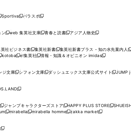
し
し
し
し
し
ン
ン
ン
ン
開
開
開
開
開
い
い
い
い
い
ド
ド
ド
ド
く
く
く
く
く
ウ
ウ
ウ
ウ
ウ
ウ
ウ
ウ
ウ
Sportiva
パラスポ
新
新
ィ
ィ
ィ
ィ
ィ
で
で
で
で
し
し
し
ン
ン
ン
ン
ン
開
開
開
開
い
い
い
ド
ド
ド
ド
ド
ョン
web 集英社文庫
青春と読書
アジア人物史
く
く
く
く
新
新
新
新
ウ
ウ
ウ
ウ
ウ
ウ
ウ
ウ
し
し
し
し
ィ
ィ
ィ
で
で
で
で
で
い
い
い
い
ン
ン
ン
集英社ビジネス書
集英社新書
集英社新書プラス - 知の水先案内人
開
開
開
開
開
新
新
新
ウ
ウ
ウ
ウ
ド
ド
ド
kotoba
e!集英社
情報・知識＆オピニオン imidas
く
く
く
く
く
新
し
新
し
新
ィ
ィ
ィ
ィ
ウ
ウ
ウ
し
し
い
し
い
し
ン
ン
ン
ン
で
で
で
い
い
ウ
い
ウ
い
ド
ド
ド
ド
ンジ文庫
シフォン文庫
ダッシュエックス文庫公式サイト
JUMP 
開
開
開
新
新
新
ウ
ウ
ィ
ウ
ィ
ウ
ウ
ウ
ウ
ウ
く
く
く
し
し
し
ィ
ィ
ン
ィ
ン
ィ
で
で
で
で
い
い
い
ン
ン
ド
ン
ド
ン
S.LAND
開
開
開
開
新
ウ
ウ
ウ
ド
ド
ウ
ド
ウ
ド
く
く
く
く
し
ィ
ィ
ィ
ウ
ウ
で
ウ
で
ウ
い
ン
ン
ン
ジャンプキャラクターズストア
HAPPY PLUS STORE
SHUEIS
で
で
開
で
開
で
新
新
新
ウ
ド
ド
ド
ium
mirabella
mirabella homme
zakka market
開
開
く
開
く
開
し
新
新
新
し
新
し
ィ
ウ
ウ
ウ
く
く
く
く
い
し
し
い
し
し
い
ン
で
で
で
ウ
い
い
ウ
い
い
ウ
ド
ボ
開
開
開
新