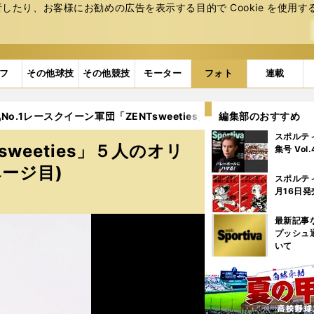
たり、お客様にお勧めの広告を表⽰する⽬的で Cookie を使⽤す
フ
その他球技
その他競技
モーター
フォト
連載
No.1レースクイーン軍団「ZENTsweeties」５人のオリジナル厳選
編集部のおすすめ
スポルテ
weeties」５人のオリ
集号 Vol
ページ目)
スポルテ
月16日発
最新記事
プッシュ
いて