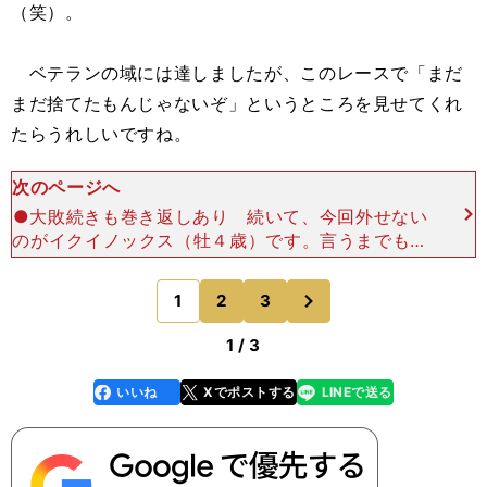
（笑）。
ベテランの域には達しましたが、このレースで「まだ
まだ捨てたもんじゃないぞ」というところを見せてくれ
たらうれしいですね。
次のページへ
●大敗続きも巻き返しあり 続いて、今回外せない
のがイクイノックス（牡４歳）です。言うまでもな
く能力は抜けていると思いますし、前走のＧⅠドバ
イシーマクラシックから３カ月ぶりになりますが、
次
1
2
3
のページへ
調整も順調にい
1 / 3
いいね
Xでポストする
LINEで送る
line
faceboo
x
k