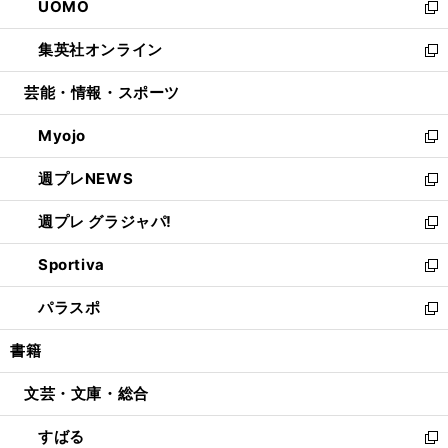
UOMO
く
で
ド
ィ
い
新
開
ウ
ン
ウ
し
集英社オンライン
く
で
ド
ィ
い
新
開
ウ
ン
ウ
し
芸能・情報・スポーツ
く
で
ド
ィ
い
開
ウ
ン
ウ
Myojo
く
で
ド
ィ
新
開
ウ
ン
し
週プレNEWS
く
で
ド
い
新
開
ウ
ウ
し
週プレ グラジャパ!
く
で
ィ
い
新
開
ン
ウ
し
Sportiva
く
ド
ィ
い
新
ウ
ン
ウ
し
パラスポ
で
ド
ィ
い
新
開
ウ
ン
ウ
し
書籍
く
で
ド
ィ
い
開
ウ
ン
ウ
文芸・文庫・総合
く
で
ド
ィ
開
ウ
ン
すばる
く
で
ド
新