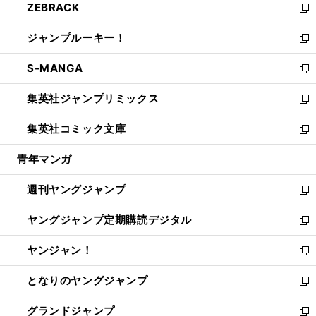
ZEBRACK
く
で
ド
ィ
い
新
開
ウ
ン
ウ
し
ジャンプルーキー！
く
で
ド
ィ
い
新
開
ウ
ン
ウ
し
S-MANGA
く
で
ド
ィ
い
新
開
ウ
ン
ウ
し
集英社ジャンプリミックス
く
で
ド
ィ
い
新
開
ウ
ン
ウ
し
集英社コミック文庫
く
で
ド
ィ
い
新
開
ウ
ン
ウ
し
青年マンガ
く
で
ド
ィ
い
開
ウ
ン
ウ
週刊ヤングジャンプ
く
で
ド
ィ
新
開
ウ
ン
し
ヤングジャンプ定期購読デジタル
く
で
ド
い
新
開
ウ
ウ
し
ヤンジャン！
く
で
ィ
い
新
開
ン
ウ
し
となりのヤングジャンプ
く
ド
ィ
い
新
ウ
ン
ウ
し
グランドジャンプ
で
ド
ィ
い
新