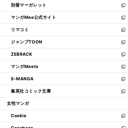
し
別冊マーガレット
く
で
ィ
い
新
開
ン
ウ
し
マンガMee公式サイト
く
ド
ィ
い
新
ウ
ン
ウ
し
リマコミ
で
ド
ィ
い
新
開
ウ
ン
ウ
し
ジャンプTOON
く
で
ド
ィ
い
新
開
ウ
ン
ウ
し
ZEBRACK
く
で
ド
ィ
い
新
開
ウ
ン
ウ
し
マンガMeets
く
で
ド
ィ
い
新
開
ウ
ン
ウ
し
S-MANGA
く
で
ド
ィ
い
新
開
ウ
ン
ウ
し
集英社コミック文庫
く
で
ド
ィ
い
新
開
ウ
ン
ウ
し
女性マンガ
く
で
ド
ィ
い
開
ウ
ン
ウ
Cookie
く
で
ド
ィ
新
開
ウ
ン
し
Cocohana
く