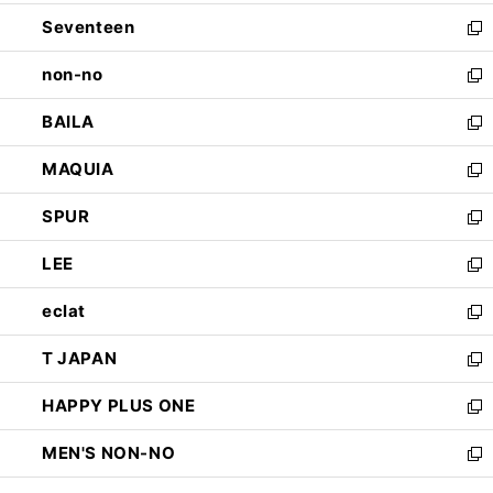
開
ウ
ン
Seventeen
く
で
ド
新
開
ウ
し
non-no
く
で
い
新
開
ウ
し
BAILA
く
ィ
い
新
ン
ウ
し
MAQUIA
ド
ィ
い
新
ウ
ン
ウ
し
SPUR
で
ド
ィ
い
新
開
ウ
ン
ウ
し
LEE
く
で
ド
ィ
い
新
開
ウ
ン
ウ
し
eclat
く
で
ド
ィ
い
新
開
ウ
ン
ウ
し
T JAPAN
く
で
ド
ィ
い
新
開
ウ
ン
ウ
し
HAPPY PLUS ONE
く
で
ド
ィ
い
新
開
ウ
ン
ウ
し
MEN'S NON-NO
く
で
ド
ィ
い
新
開
ウ
ン
ウ
し