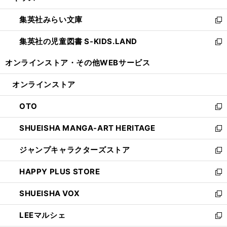
開
ウ
ン
ウ
集英社みらい文庫
く
で
ド
ィ
新
開
ウ
ン
し
集英社の児童図書 S-KIDS.LAND
く
で
ド
い
新
開
ウ
ウ
し
オンラインストア・
その他WEBサービス
く
で
ィ
い
開
ン
ウ
オンラインストア
く
ド
ィ
ウ
ン
OTO
で
ド
新
開
ウ
し
SHUEISHA MANGA-ART HERITAGE
く
で
い
新
開
ウ
し
ジャンプキャラクターズストア
く
ィ
い
新
ン
ウ
し
HAPPY PLUS STORE
ド
ィ
い
新
ウ
ン
ウ
し
SHUEISHA VOX
で
ド
ィ
い
新
開
ウ
ン
ウ
し
LEEマルシェ
く
で
ド
ィ
い
新
開
ウ