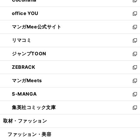
で
ド
い
新
開
ウ
ウ
し
office YOU
く
で
ィ
い
新
開
ン
ウ
し
マンガMee公式サイト
く
ド
ィ
い
新
ウ
ン
ウ
し
リマコミ
で
ド
ィ
い
新
開
ウ
ン
ウ
し
ジャンプTOON
く
で
ド
ィ
い
新
開
ウ
ン
ウ
し
ZEBRACK
く
で
ド
ィ
い
新
開
ウ
ン
ウ
し
マンガMeets
く
で
ド
ィ
い
新
開
ウ
ン
ウ
し
S-MANGA
く
で
ド
ィ
い
新
開
ウ
ン
ウ
し
集英社コミック文庫
く
で
ド
ィ
い
新
開
ウ
ン
ウ
し
取材・ファッション
く
で
ド
ィ
い
開
ウ
ン
ウ
ファッション・美容
く
で
ド
ィ