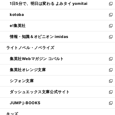
1日5分で、明日は変わる よみタイ yomitai
で
ド
ィ
い
新
開
ウ
ン
ウ
し
kotoba
く
で
ド
ィ
い
新
開
ウ
ン
ウ
し
e!集英社
く
で
ド
ィ
い
新
開
ウ
ン
ウ
し
情報・知識＆オピニオン imidas
く
で
ド
ィ
い
新
開
ウ
ン
ウ
し
ライトノベル・ノベライズ
く
で
ド
ィ
い
開
ウ
ン
ウ
集英社Webマガジン コバルト
く
で
ド
ィ
新
開
ウ
ン
し
集英社オレンジ文庫
く
で
ド
い
新
開
ウ
ウ
し
シフォン文庫
く
で
ィ
い
新
開
ン
ウ
し
ダッシュエックス文庫公式サイト
く
ド
ィ
い
新
ウ
ン
ウ
し
JUMP j-BOOKS
で
ド
ィ
い
新
開
ウ
ン
ウ
し
キッズ
く
で
ド
ィ
い