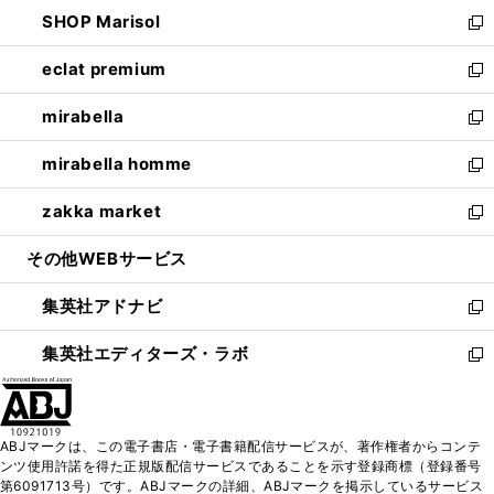
ン
ウ
し
SHOP Marisol
く
で
ド
ィ
い
新
開
ウ
ン
ウ
し
eclat premium
く
で
ド
ィ
い
新
開
ウ
ン
ウ
し
mirabella
く
で
ド
ィ
い
新
開
ウ
ン
ウ
し
mirabella homme
く
で
ド
ィ
い
新
開
ウ
ン
ウ
し
zakka market
く
で
ド
ィ
い
新
開
ウ
ン
ウ
し
その他WEBサービス
く
で
ド
ィ
い
開
ウ
ン
ウ
集英社アドナビ
く
で
ド
ィ
新
開
ウ
ン
し
集英社エディターズ・ラボ
く
で
ド
い
新
開
ウ
ウ
し
く
で
ィ
い
開
ン
ウ
ABJマークは、この電子書店・電子書籍配信サービスが、著作権者からコンテ
く
ド
ィ
ンツ使用許諾を得た正規版配信サービスであることを示す登録商標（登録番号
ウ
ン
第6091713号）です。ABJマークの詳細、ABJマークを掲示しているサービス