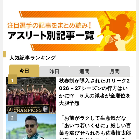
人気記事ランキング
今日
昨日
週間
月間
秋春制が導入されたJ1リーグ2
1
026－27シーズンの行方はい
かに!? ５人の識者が全順位を
大胆予想
「お前がラクして生意気だな」
2
「あいつ若いくせに」厳しい言
葉を浴びせられるも佐藤慎太郎