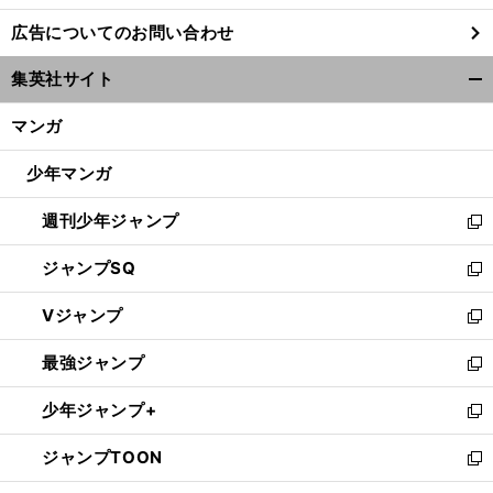
し
広告についてのお問い合わせ
い
ウ
集英社サイト
ィ
開
ン
く/
マンガ
ド
閉
ウ
じ
少年マンガ
で
る
開
週刊少年ジャンプ
く
新
し
ジャンプSQ
い
新
ウ
し
Vジャンプ
ィ
い
新
ン
ウ
し
最強ジャンプ
ド
ィ
い
新
ウ
ン
ウ
し
少年ジャンプ+
で
ド
ィ
い
新
開
ウ
ン
ウ
し
ジャンプTOON
く
で
ド
ィ
い
新
開
ウ
ン
ウ
し