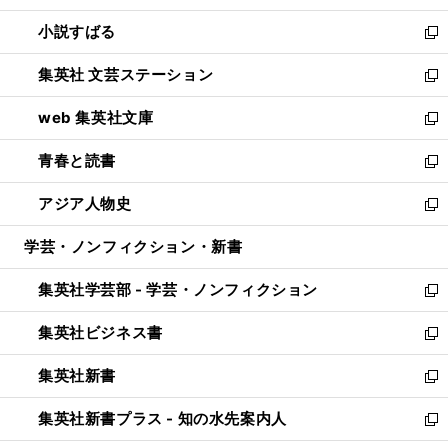
開
ウ
し
小説すばる
く
で
い
新
開
ウ
し
集英社 文芸ステーション
く
ィ
い
新
ン
ウ
し
web 集英社文庫
ド
ィ
い
新
ウ
ン
ウ
し
青春と読書
で
ド
ィ
い
新
開
ウ
ン
ウ
し
アジア人物史
く
で
ド
ィ
い
新
開
ウ
ン
ウ
し
学芸・ノンフィクション・新書
く
で
ド
ィ
い
開
ウ
ン
ウ
集英社学芸部 - 学芸・ノンフィクション
く
で
ド
ィ
新
開
ウ
ン
し
集英社ビジネス書
く
で
ド
い
新
開
ウ
ウ
し
集英社新書
く
で
ィ
い
新
開
ン
ウ
し
集英社新書プラス - 知の水先案内人
く
ド
ィ
い
新
ウ
ン
ウ
し