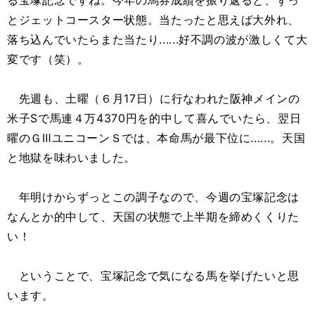
る宝塚記念ですね。今年の馬券成績を振り返ると、ずっ
とジェットコースター状態。当たったと思えば大外れ、
落ち込んでいたらまた当たり......好不調の波が激しくて大
変です（笑）。
先週も、土曜（６月17日）に行なわれた阪神メインの
米子Sで馬連４万4370円を的中して喜んでいたら、翌日
曜のＧⅢユニコーンＳでは、本命馬が最下位に......。天国
と地獄を味わいました。
年明けからずっとこの調子なので、今週の宝塚記念は
なんとか的中して、天国の状態で上半期を締めくくりた
い！
ということで、宝塚記念で気になる馬を挙げたいと思
います。