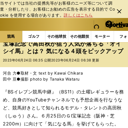
当サイトでは当社の提携先等がお客様のニーズ等について調
査・分析したり、お客様にお勧めの広告を表⽰する⽬的で Co
閉じ
okie を使⽤する場合があります。
詳しくはこちら
る
マイペ
web Sportiva (webスポルティーバ)
検索
メニュ
we
ー
競馬の記事一覧
競馬
宝塚記念で高田秋が狙う人気が
b
ジ
競馬
ゴルフ
その他球技
その他競技
モーター
フォ
ス
宝塚記念で高田秋が狙う人気が落ちる「オイ
ポ
シイ馬」とは？ 気になる４頭をピックアップ
ル
テ
2023年06月24日 06:35 公開
2023年06月24日 06:38 更新
ィ
ー
河合 力●取材・文 text by Kawai Chikara
バ
田中 亘●撮影 photo by Tanaka Wataru
『BSイレブン競馬中継』（BS11）の土曜レギュラーを務
め、自身のYouTubeチャンネルでも予想企画を行なうな
ど、競馬好きとして知られるモデル・タレントの高田秋
（しゅう）さん。６月25日のＧⅠ宝塚記念（阪神・芝
2200m）に向けて「気になる馬」を挙げてもらった。