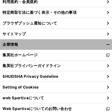
利用規約・会員規約
特定商取引法に基づく表示・その他の事項
ブラウザプッシュ通知について
サイトマップ
企業情報
開
く/
集英社ホームページ
新
閉
し
じ
集英社プライバシーガイドライン
い
る
ウ
SHUEISHA Privacy Guideline
ィ
ン
Setting of Cookies
ド
ウ
web Sportivaについて
で
開
Web Sportivaについてのお問い合わせ
く
新