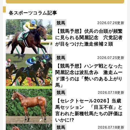
各スポーツコラム記事
競馬
2026.07.26更新
【競馬予想】伏兵の台頭が頻繁
に見られる関屋記念 穴党記者
が目をつけた激走候補２頭
競馬
2026.07.25更新
【競馬予想】ハンデ戦となった
関屋記念は波乱含み 激走ムー
ド漂うのは「勢いのある上がり
馬」
競馬
2026.07.18更新
【セレクトセール2026】当歳
馬セッション 「目玉不在」と
言われた新種牡馬たちの評価は
いかに!?
競馬
2026.07.18更新