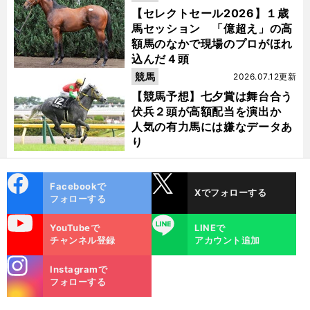
【セレクトセール2026】１歳
馬セッション 「億超え」の高
額馬のなかで現場のプロがほれ
込んだ４頭
競馬
2026.07.12更新
【競馬予想】七夕賞は舞台合う
伏兵２頭が高額配当を演出か
人気の有力馬には嫌なデータあ
り
cebo
X
Facebookで
Xでフォローする
ok
フォローする
uTube
LINE
YouTubeで
LINEで
チャンネル登録
アカウント追加
stagra
Instagramで
m
フォローする