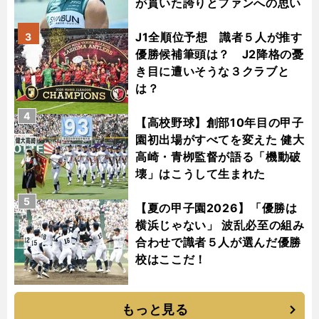
が貫いた誇りとファンへの思い
J1全順位予想 識者５人が推す
3
優勝候補筆頭は？ J2降格の憂
き目に遭いそうな３クラブと
は？
4
【高校野球】創部10年目の甲子
園初出場がすべてを変えた 健大
高崎・青栁監督が語る「機動破
壊」はこうして生まれた
5
【夏の甲子園2026】「優勝は
横浜じゃない」 波乱必至の組み
合わせで識者５人が選んだ優勝
校はここだ！
もっと見る