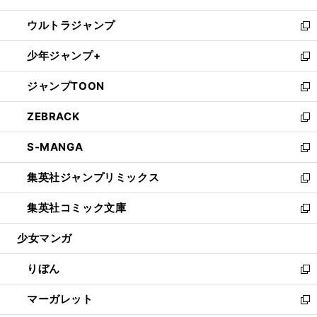
開
ウ
ン
ウ
し
ウルトラジャンプ
く
で
ド
ィ
い
新
開
ウ
ン
ウ
し
少年ジャンプ+
く
で
ド
ィ
い
新
開
ウ
ン
ウ
し
ジャンプTOON
く
で
ド
ィ
い
新
開
ウ
ン
ウ
し
ZEBRACK
く
で
ド
ィ
い
新
開
ウ
ン
ウ
し
S-MANGA
く
で
ド
ィ
い
新
開
ウ
ン
ウ
し
集英社ジャンプリミックス
く
で
ド
ィ
い
新
開
ウ
ン
ウ
し
集英社コミック文庫
く
で
ド
ィ
い
新
開
ウ
ン
ウ
し
少女マンガ
く
で
ド
ィ
い
開
ウ
ン
ウ
りぼん
く
で
ド
ィ
新
開
ウ
ン
し
マーガレット
く
で
ド
い
新
開
ウ
ウ