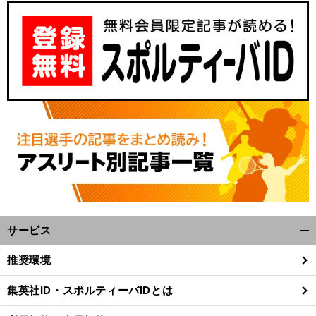
前
へ
サービス
開
く/
推奨環境
閉
じ
集英社ID・スポルティーバIDとは
る