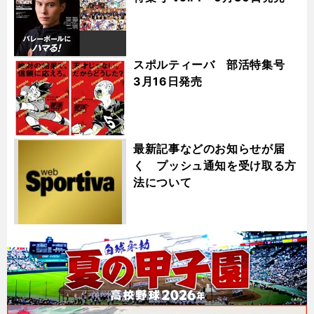
スポルティーバ 部活特集号
3月16日発売
最新記事などのお知らせが届
く プッシュ通知を受け取る方
法について