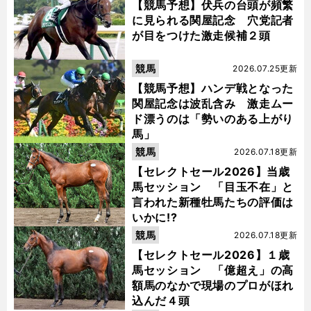
【競馬予想】伏兵の台頭が頻繁
に見られる関屋記念 穴党記者
が目をつけた激走候補２頭
競馬
2026.07.25更新
【競馬予想】ハンデ戦となった
関屋記念は波乱含み 激走ムー
ド漂うのは「勢いのある上がり
馬」
競馬
2026.07.18更新
【セレクトセール2026】当歳
馬セッション 「目玉不在」と
言われた新種牡馬たちの評価は
いかに!?
競馬
2026.07.18更新
【セレクトセール2026】１歳
馬セッション 「億超え」の高
額馬のなかで現場のプロがほれ
込んだ４頭