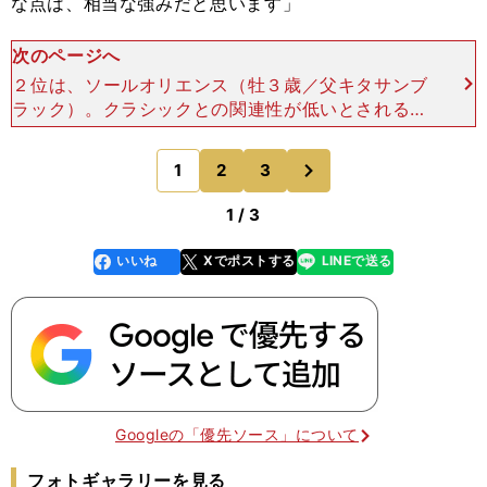
な点は、相当な強みだと思います」
次のページへ
２位は、ソールオリエンス（牡３歳／父キタサンブ
ラック）。クラシックとの関連性が低いとされるＧ
III京成杯（１月15日／中山・芝2000ｍ）の勝ち馬
だが、インパクトのある勝ちっぷりが評価された印
次
1
2
3
のページへ
象だ。
1 / 3
いいね
Xでポストする
LINEで送る
line
faceboo
x
k
Googleの「優先ソース」について
フォトギャラリーを見る