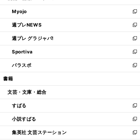
開
ウ
ン
ウ
Myojo
く
で
ド
ィ
新
開
ウ
ン
し
週プレNEWS
く
で
ド
い
新
開
ウ
ウ
し
週プレ グラジャパ!
く
で
ィ
い
新
開
ン
ウ
し
Sportiva
く
ド
ィ
い
新
ウ
ン
ウ
し
パラスポ
で
ド
ィ
い
新
開
ウ
ン
ウ
し
書籍
く
で
ド
ィ
い
開
ウ
ン
ウ
文芸・文庫・総合
く
で
ド
ィ
開
ウ
ン
すばる
く
で
ド
新
開
ウ
し
小説すばる
く
で
い
新
開
ウ
し
集英社 文芸ステーション
く
ィ
い
新
ン
ウ