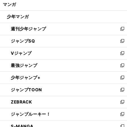
く/
マンガ
ド
閉
ウ
じ
少年マンガ
で
る
開
週刊少年ジャンプ
く
新
し
ジャンプSQ
い
新
ウ
し
Vジャンプ
ィ
い
新
ン
ウ
し
最強ジャンプ
ド
ィ
い
新
ウ
ン
ウ
し
少年ジャンプ+
で
ド
ィ
い
新
開
ウ
ン
ウ
し
ジャンプTOON
く
で
ド
ィ
い
新
開
ウ
ン
ウ
し
ZEBRACK
く
で
ド
ィ
い
新
開
ウ
ン
ウ
し
ジャンプルーキー！
く
で
ド
ィ
い
新
開
ウ
ン
ウ
し
S-MANGA
く
で
ド
ィ