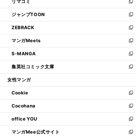
リマコミ
で
ド
ィ
い
新
開
ウ
ン
ウ
し
ジャンプTOON
く
で
ド
ィ
い
新
開
ウ
ン
ウ
し
ZEBRACK
く
で
ド
ィ
い
新
開
ウ
ン
ウ
し
マンガMeets
く
で
ド
ィ
い
新
開
ウ
ン
ウ
し
S-MANGA
く
で
ド
ィ
い
新
開
ウ
ン
ウ
し
集英社コミック文庫
く
で
ド
ィ
い
新
開
ウ
ン
ウ
し
女性マンガ
く
で
ド
ィ
い
開
ウ
ン
ウ
Cookie
く
で
ド
ィ
新
開
ウ
ン
し
Cocohana
く
で
ド
い
新
開
ウ
ウ
し
office YOU
く
で
ィ
い
新
開
ン
ウ
し
マンガMee公式サイト
く
ド
ィ
い
新