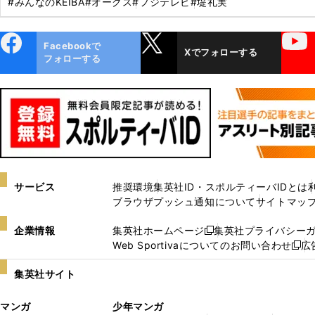
#みんなのKEIBA
#オークス
#フジテレビ
#堤礼実
ebo
X
YouTube
Facebookで
Xでフォローする
ok
フォローする
サービス
推奨環境
集英社ID・スポルティーバIDとは
ブラウザプッシュ通知について
サイトマッ
企業情報
集英社ホームページ
集英社プライバシー
新
Web Sportivaについてのお問い合わせ
広
し
新
い
し
集英社サイト
ウ
い
ィ
ウ
マンガ
少年マンガ
ン
ィ