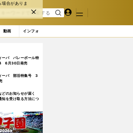
る場合がありま
マイペ
閉じ
検索
メニュ
ー
る
す
ジ
る
動画
インフォ
ィーバ バレーボール特
.4 6月30日発売
ィーバ 部活特集号 3
売
などのお知らせが届く
通知を受け取る方法につ