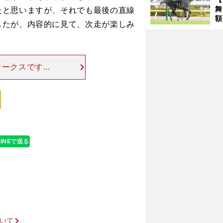
舞
たと思いますが、それでも最後の直線
額
したが、内容的に見て、次走が楽しみ
の
タ
オークスです。
巻き返しを図っ
ではないでしょ
プラダリアは世代の頂点に立てるか
LINEで送る
ついて