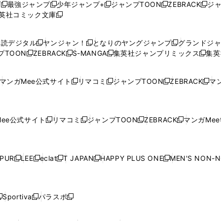
プ
最強ジャンプ
少年ジャンプ+
ジャンプTOON
ZEBRACK
ジ
新
新
新
新
新
英社コミック文庫
し
新
し
し
し
し
い
い
し
い
い
い
ウ
ウ
い
ウ
ウ
ウ
購読デジタル
ヤンジャン！
となりのヤングジャンプ
グランドジ
新
新
新
ィ
ィ
ウ
ィ
ィ
ィ
プTOON
ZEBRACK
S-MANGA
集英社ジャンプリミックス
集英
新
し
新
し
新
し
新
ン
ン
ィ
ン
ン
ン
し
い
し
い
し
い
し
ド
ド
ン
ド
ド
ド
い
ウ
い
ウ
い
ウ
い
ウ
ウ
ド
ウ
ウ
ウ
マンガMee公式サイト
リマコミ
ジャンプTOON
ZEBRACK
マン
新
新
新
新
ウ
ィ
ウ
ィ
ウ
ィ
ウ
で
で
ウ
で
で
で
し
し
し
し
し
ィ
ン
ィ
ン
ィ
ン
ィ
開
開
で
開
開
開
い
い
い
い
い
ン
ド
ン
ド
ン
ド
ン
く
く
開
く
く
く
ウ
ウ
ウ
ウ
ウ
ド
ウ
ド
ウ
ド
ウ
ド
ee公式サイト
リマコミ
ジャンプTOON
ZEBRACK
マンガMeet
く
新
新
新
新
ィ
ィ
ィ
ィ
ィ
ウ
で
ウ
で
ウ
で
ウ
し
し
し
し
ン
ン
ン
ン
ン
で
開
で
開
で
開
で
い
い
い
い
ド
ド
ド
ド
ド
開
く
開
く
開
く
開
ウ
ウ
ウ
ウ
ウ
ウ
ウ
ウ
ウ
PUR
LEE
eclat
T JAPAN
HAPPY PLUS ONE
MEN'S NON-
く
く
く
く
新
新
新
新
新
ィ
ィ
ィ
ィ
で
で
で
で
で
し
し
し
し
し
ン
ン
ン
ン
開
開
開
開
開
い
い
い
い
い
ド
ド
ド
ド
く
く
く
く
く
ウ
ウ
ウ
ウ
ウ
ウ
ウ
ウ
ウ
Sportiva
パラスポ
新
新
ィ
ィ
ィ
ィ
ィ
で
で
で
で
し
し
し
ン
ン
ン
ン
ン
開
開
開
開
い
い
い