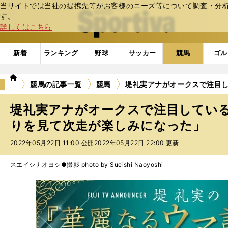
当サイトでは当社の提携先等がお客様のニーズ等について調査・分析し
web Sportiva (webスポルティーバ)
す。
詳しくはこちら
新着
ランキング
野球
サッカー
競馬
ゴル
we
競馬の記事一覧
競馬
堤礼実アナがオークスで注目
b
ス
堤礼実アナがオークスで注目してい
ポ
ル
りを見て次走が楽しみになった」
テ
2022年05月22日 11:00 公開
2022年05月22日 22:00 更新
ィ
ー
バ
スエイシナオヨシ●撮影 photo by Sueishi Naoyoshi