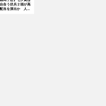
台合う伏兵２頭が高
配当を演出か 人気
有力馬には嫌なデー
あり
前
へ