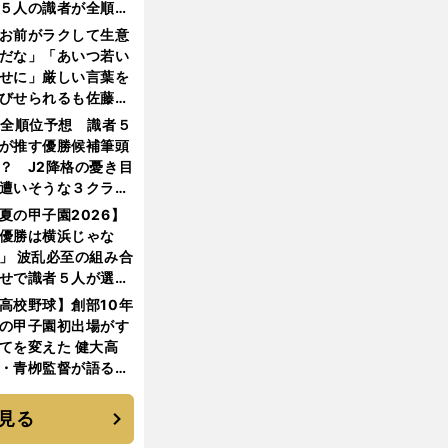
５人の識者が全順位
大胆予想
お前がラクして生意
だな」「あいつ若い
せに」厳しい言葉を
びせられるも佐藤慎
郎が貫いた誇りとフ
1全順位予想 識者５
ンへの思い
が推す優勝候補筆頭
？ J2降格の憂き目
遭いそうな３クラブ
は？
夏の甲子園2026】
優勝は横浜じゃな
」 波乱必至の組み合
せで識者５人が選ん
優勝校はここだ！
高校野球】創部10年
の甲子園初出場がす
てを変えた 健大高
・青栁監督が語る
機動破壊」はこうし
生まれた
見る