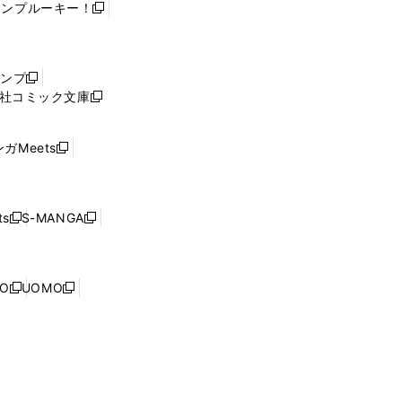
ャンプルーキー！
新
し
い
ウ
ャンプ
新
ィ
社コミック文庫
し
新
ン
い
し
ド
ウ
い
ウ
ガMeets
新
ィ
ウ
で
し
ン
ィ
開
い
ド
ン
く
ウ
ウ
ド
s
S-MANGA
新
新
ィ
で
ウ
し
し
ン
開
で
い
い
ド
く
開
ウ
ウ
ウ
NO
UOMO
く
新
新
ィ
ィ
で
し
し
ン
ン
開
い
い
ド
ド
く
ウ
ウ
ウ
ウ
ィ
ィ
で
で
ン
ン
開
開