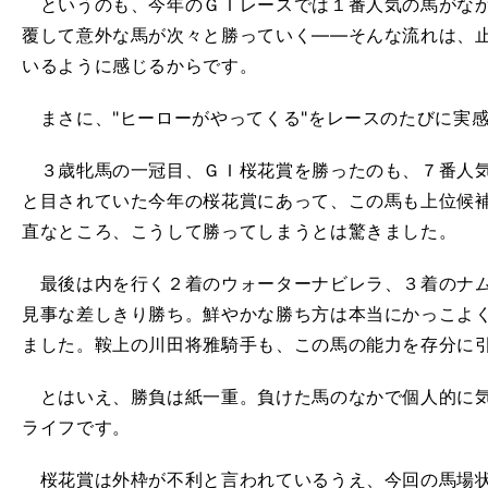
というのも、今年のＧＩレースでは１番人気の馬がなか
覆して意外な馬が次々と勝っていく――そんな流れは、
いるように感じるからです。
まさに、"ヒーローがやってくる"をレースのたびに実
３歳牝馬の一冠目、ＧＩ桜花賞を勝ったのも、７番人気
と目されていた今年の桜花賞にあって、この馬も上位候
直なところ、こうして勝ってしまうとは驚きました。
最後は内を行く２着のウォーターナビレラ、３着のナム
見事な差しきり勝ち。鮮やかな勝ち方は本当にかっこよ
ました。鞍上の川田将雅騎手も、この馬の能力を存分に
とはいえ、勝負は紙一重。負けた馬のなかで個人的に気
ライフです。
桜花賞は外枠が不利と言われているうえ、今回の馬場状