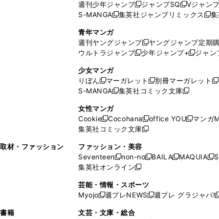
週刊少年ジャンプ
ジャンプSQ
Vジャン
ド
ン
新
新
S-MANGA
集英社ジャンプリミックス
集
ウ
ド
新
し
し
新
で
ウ
し
い
い
し
青年マンガ
開
で
い
ウ
ウ
い
週刊ヤングジャンプ
ヤングジャンプ定期
新
く
開
ウ
ィ
ィ
ウ
ウルトラジャンプ
少年ジャンプ+
ジャン
新
し
新
く
ィ
ン
ン
ィ
し
い
し
ン
ド
ド
ン
少女マンガ
い
ウ
い
ド
ウ
ウ
ド
りぼん
マーガレット
別冊マーガレット
新
新
新
ウ
ィ
ウ
ウ
で
で
ウ
S-MANGA
集英社コミック文庫
し
新
し
新
ィ
ン
ィ
で
開
開
で
い
し
い
し
ン
ド
ン
女性マンガ
開
く
く
開
ウ
い
ウ
い
ド
ウ
ド
Cookie
Cocohana
office YOU
マンガM
く
く
新
新
新
ィ
ウ
ィ
ウ
ウ
で
ウ
集英社コミック文庫
し
新
し
し
ン
ィ
ン
ィ
で
開
で
い
し
い
い
ド
ン
ド
ン
取材・ファッション
ファッション・美容
開
く
開
ウ
い
ウ
ウ
ウ
ド
ウ
ド
Seventeen
non-no
BAILA
MAQUIA
S
く
く
新
新
新
新
ィ
ウ
ィ
ィ
で
ウ
で
ウ
集英社オンライン
し
新
し
し
し
ン
ィ
ン
ン
開
で
開
で
い
し
い
い
い
ド
ン
ド
ド
芸能・情報・スポーツ
く
開
く
開
ウ
い
ウ
ウ
ウ
ウ
ド
ウ
ウ
Myojo
週プレNEWS
週プレ グラジャパ!
く
く
新
新
新
ィ
ウ
ィ
ィ
ィ
で
ウ
で
で
し
し
ン
ィ
ン
ン
ン
書籍
文芸・文庫・総合
開
で
開
開
い
い