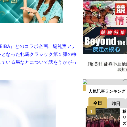
IBA』とのコラボ企画、堤礼実アナ
いとなった牝馬クラシック第１弾の桜
している馬などについて話をうかがっ
人気記事ランキング
今日
昨日
秋
1
リ
ズ