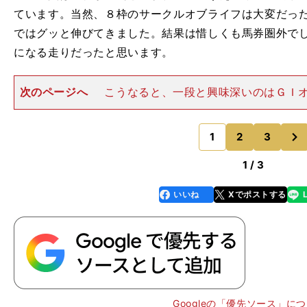
ています。当然、８枠のサークルオブライフは大変だっ
ではグッと伸びてきました。結果は惜しくも馬券圏外で
になる走りだったと思います。
次のページへ
こうなると、一段と興味深いのはＧＩ
サークルオブライフに限らず、桜花賞で敗れた馬たちは
てくるはず。桜花賞同様、見応えのあるレースになるの
次
うか。 桜花賞組以外で
1
2
3
のページへ
1 / 3
。
追
」
ｍ戦の実績はピカイチ
「
えば追うほど伸びる
いいね
Xでポストする
line
faceboo
x
k
Googleの「優先ソース」に