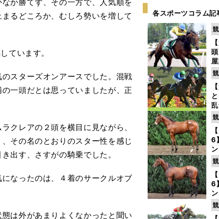
なか勝てず、その一方で、人気順を
各スポーツコラム記
止まるどころか、むしろ勢いを増して
競
【
頭
感しています。
屋
を
競
のスターズオンアースでした。混戦
【
補の一頭だとは思っていましたが、正
と
乱
う
競
が
ラクレアの２頭を横目に見ながら、
【
6
く、その名のとおりのスター性を感じ
ン
引き出す、さすがの騎乗でした。
わ
競
評
【
になったのは、４着のサークルオブ
6
ン
馬
競
が
態は外があまりよくなかったと聞い
【