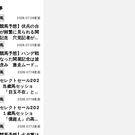
事
馬
2026.07.26更新
競馬予想】伏兵の台
が頻繁に見られる関
記念 穴党記者が目
つけた激走候補２頭
馬
2026.07.25更新
競馬予想】ハンデ戦
なった関屋記念は波
含み 激走ムード漂
のは「勢いのある上
馬
2026.07.18更新
り馬」
セレクトセール202
】当歳馬セッショ
 「目玉不在」と言
れた新種牡馬たちの
馬
2026.07.18更新
価はいかに!?
セレクトセール202
】１歳馬セッショ
 「億超え」の高額
のなかで現場のプロ
馬
2026.07.12更新
ほれ込んだ４頭
競馬予想】七夕賞は