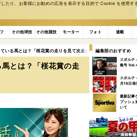
たり、お客様にお勧めの広告を表⽰する⽬的で Cookie を使⽤す
フ
その他球技
その他競技
モーター
フォト
連載
している馬とは？「桜花賞の走りを見て次走が楽しみになった」
編集部のおすすめ
スポルテ
る馬とは？「桜花賞の走
集号 Vol
スポルテ
月16日発
最新記事
プッシュ
いて