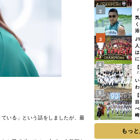
を
「
2
気
く
浴
太
J
3
ァ
人
は
に
4
と
【
「
い
わ
5
だ
【
目
べ
崎
ている」という話をしましたが、最
「
て
もっと