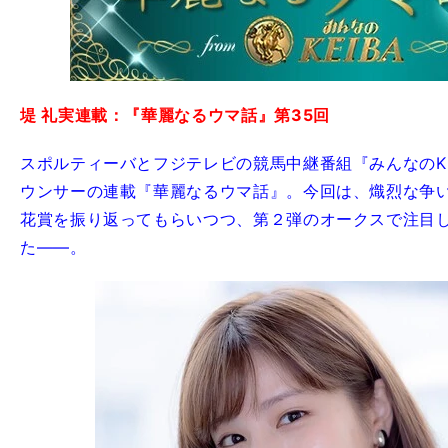
堤 礼実連載：『華麗なるウマ話』第35回
スポルティーバとフジテレビの競馬中継番組『みんなのKE
ウンサーの連載『華麗なるウマ話』。今回は、熾烈な争
花賞を振り返ってもらいつつ、第２弾のオークスで注目
た――。