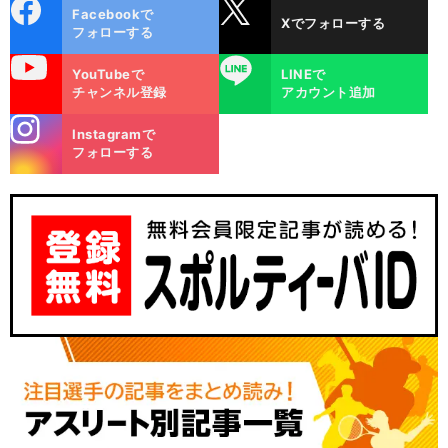
cebo
X
Facebookで
Xでフォローする
ok
フォローする
uTube
LINE
YouTubeで
LINEで
チャンネル登録
アカウント追加
stagra
Instagramで
m
フォローする
。
ホ
」
前
へ