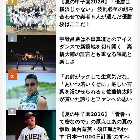
【夏の甲子園2026】「優勝は
1
横浜じゃない」 波乱必至の組み
合わせで識者５人が選んだ優勝
校はここだ！
宇野昌磨は本田真凜とのアイス
2
ダンスで新境地を切り開く 高
橋大輔の証言とも重なる課題と
楽しさ
「お前がラクして生意気だな」
3
「あいつ若いくせに」厳しい言
葉を浴びせられるも佐藤慎太郎
が貫いた誇りとファンへの思い
4
【夏の甲子園2026】「青春っ
て密なので」の原点はあの夏の
惨敗 仙台育英・須江航が明か
す"日本一1000日計画"のすべ