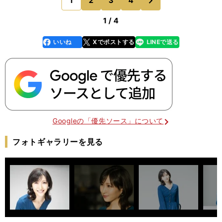
1
2
3
4
のページへ
ター）「桜花
1 / 4
いいね
Xでポストする
LINEで送る
line
faceboo
x
k
Googleの「優先ソース」について
フォトギャラリーを見る