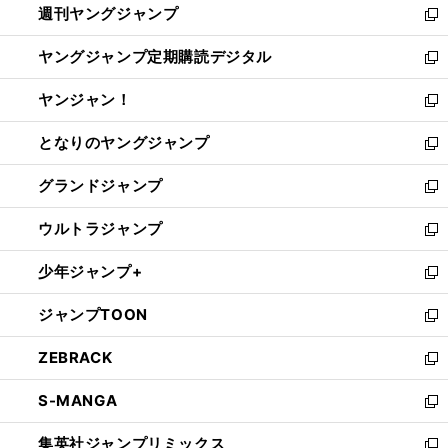
週刊ヤングジャンプ
く
で
ド
ィ
新
開
ウ
ン
し
ヤングジャンプ定期購読デジタル
く
で
ド
い
新
開
ウ
ウ
し
ヤンジャン！
く
で
ィ
い
新
開
ン
ウ
し
となりのヤングジャンプ
く
ド
ィ
い
新
ウ
ン
ウ
し
グランドジャンプ
で
ド
ィ
い
新
開
ウ
ン
ウ
し
ウルトラジャンプ
く
で
ド
ィ
い
新
開
ウ
ン
ウ
し
少年ジャンプ+
く
で
ド
ィ
い
新
開
ウ
ン
ウ
し
ジャンプTOON
く
で
ド
ィ
い
新
開
ウ
ン
ウ
し
ZEBRACK
く
で
ド
ィ
い
新
開
ウ
ン
ウ
し
S-MANGA
く
で
ド
ィ
い
新
開
ウ
ン
ウ
し
集英社ジャンプリミックス
く
で
ド
ィ
い