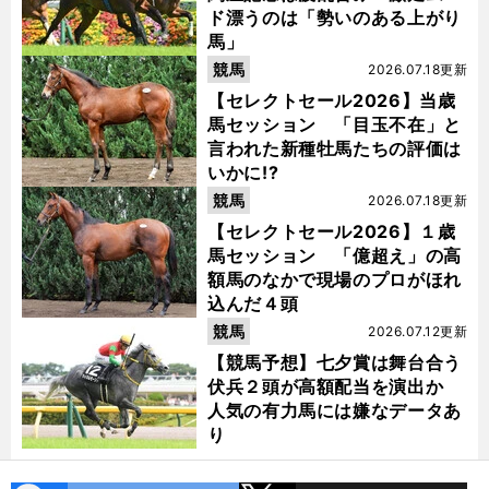
ド漂うのは「勢いのある上がり
馬」
競馬
2026.07.18更新
【セレクトセール2026】当歳
馬セッション 「目玉不在」と
言われた新種牡馬たちの評価は
いかに!?
競馬
2026.07.18更新
【セレクトセール2026】１歳
馬セッション 「億超え」の高
額馬のなかで現場のプロがほれ
込んだ４頭
競馬
2026.07.12更新
【競馬予想】七夕賞は舞台合う
伏兵２頭が高額配当を演出か
人気の有力馬には嫌なデータあ
り