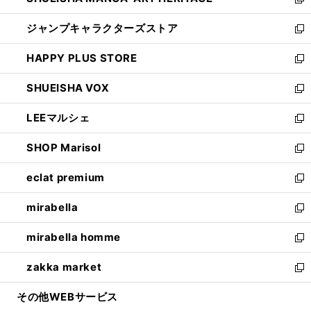
い
新
開
ウ
し
ジャンプキャラクターズストア
く
ィ
い
新
ン
ウ
し
HAPPY PLUS STORE
ド
ィ
い
新
ウ
ン
ウ
し
SHUEISHA VOX
で
ド
ィ
い
新
開
ウ
ン
ウ
し
LEEマルシェ
く
で
ド
ィ
い
新
開
ウ
ン
ウ
し
SHOP Marisol
く
で
ド
ィ
い
新
開
ウ
ン
ウ
し
eclat premium
く
で
ド
ィ
い
新
開
ウ
ン
ウ
し
mirabella
く
で
ド
ィ
い
新
開
ウ
ン
ウ
し
mirabella homme
く
で
ド
ィ
い
新
開
ウ
ン
ウ
し
zakka market
く
で
ド
ィ
い
新
開
ウ
ン
ウ
し
その他WEBサービス
く
で
ド
ィ
い