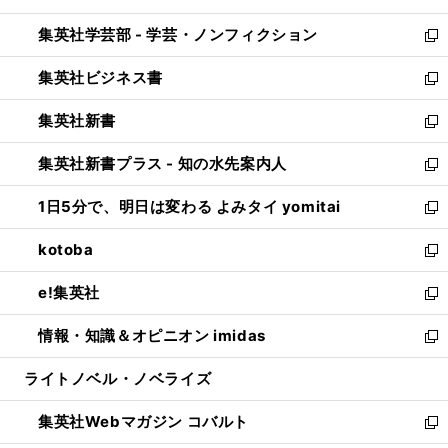
開
ウ
ン
ウ
集英社学芸部 - 学芸・ノンフィクション
く
で
ド
ィ
新
開
ウ
ン
し
集英社ビジネス書
く
で
ド
い
新
開
ウ
ウ
し
集英社新書
く
で
ィ
い
新
開
ン
ウ
し
集英社新書プラス - 知の水先案内人
く
ド
ィ
い
新
ウ
ン
ウ
し
1日5分で、明日は変わる よみタイ yomitai
で
ド
ィ
い
新
開
ウ
ン
ウ
し
kotoba
く
で
ド
ィ
い
新
開
ウ
ン
ウ
し
e!集英社
く
で
ド
ィ
い
新
開
ウ
ン
ウ
し
情報・知識＆オピニオン imidas
く
で
ド
ィ
い
新
開
ウ
ン
ウ
し
ライトノベル・ノベライズ
く
で
ド
ィ
い
開
ウ
ン
ウ
集英社Webマガジン コバルト
く
で
ド
ィ
新
開
ウ
ン
し