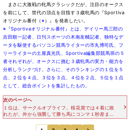
まさに大激戦の牝馬クラシックだが、注目のオークス
を前にして、世代の頂点を目指す３歳牝馬の『Sportiva
オリジナル番付（
※
）』を発表したい。
※『Sportivaオリジナル番付』とは、デイリー馬三郎の
吉田順一記者、日刊スポーツの木南友輔記者、独特なデ
ータを駆使するパソコン競馬ライターの市丸博司氏、フ
リーライターの土屋真光氏、Sportiva編集部競馬班の５
者それぞれが、オークスに挑む３歳牝馬の実力・能力を
分析しランクづけ。さらに、そのランキングの１位を５
点、２位を４点、３位を３点、４位を２点、５位を１点
として、総合ポイントを集計したもの。
次のページへ
１位は、サークルオブライフ。桜花賞では４着に敗
れたが、外から強襲して勝ち馬にコンマ１秒差まで
迫った。その走りがオークスでの巻き返しへ、大き
な期待を抱かせる。市丸博司氏（パソコン競馬ライ
次