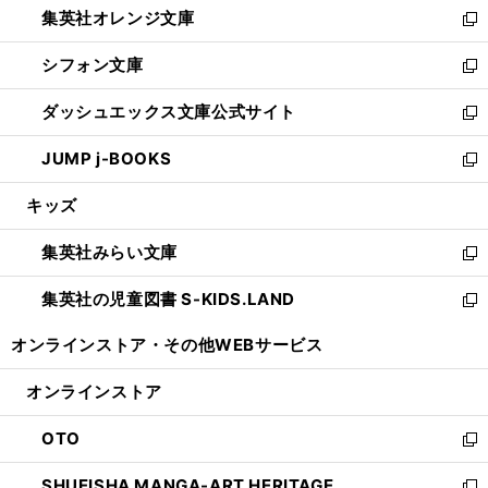
集英社オレンジ文庫
く
で
ド
い
新
開
ウ
ウ
し
シフォン文庫
く
で
ィ
い
新
開
ン
ウ
し
ダッシュエックス文庫公式サイト
く
ド
ィ
い
新
ウ
ン
ウ
し
JUMP j-BOOKS
で
ド
ィ
い
新
開
ウ
ン
ウ
し
キッズ
く
で
ド
ィ
い
開
ウ
ン
ウ
集英社みらい文庫
く
で
ド
ィ
新
開
ウ
ン
し
集英社の児童図書 S-KIDS.LAND
く
で
ド
い
新
開
ウ
ウ
し
オンラインストア・
その他WEBサービス
く
で
ィ
い
開
ン
ウ
オンラインストア
く
ド
ィ
ウ
ン
OTO
で
ド
新
開
ウ
し
SHUEISHA MANGA-ART HERITAGE
く
で