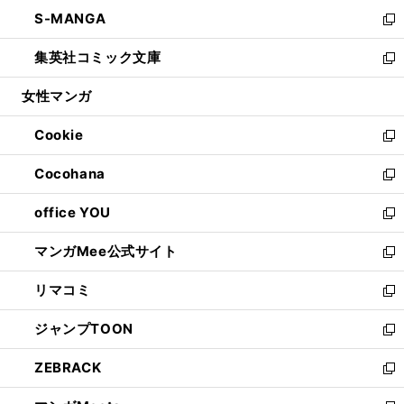
ウ
ン
ウ
し
S-MANGA
く
で
ド
ィ
い
新
開
ウ
ン
ウ
し
集英社コミック文庫
く
で
ド
ィ
い
新
開
ウ
ン
ウ
し
女性マンガ
く
で
ド
ィ
い
開
ウ
ン
ウ
Cookie
く
で
ド
ィ
新
開
ウ
ン
し
Cocohana
く
で
ド
い
新
開
ウ
ウ
し
office YOU
く
で
ィ
い
新
開
ン
ウ
し
マンガMee公式サイト
く
ド
ィ
い
新
ウ
ン
ウ
し
リマコミ
で
ド
ィ
い
新
開
ウ
ン
ウ
し
ジャンプTOON
く
で
ド
ィ
い
新
開
ウ
ン
ウ
し
ZEBRACK
く
で
ド
ィ
い
新
開
ウ
ン
ウ
し