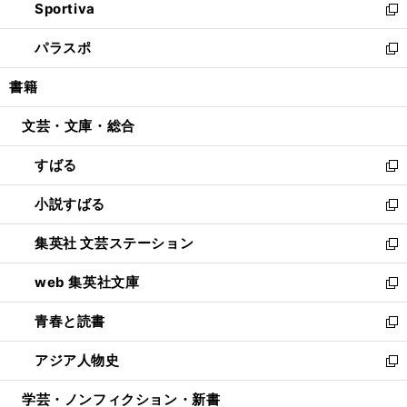
Sportiva
く
ド
ィ
い
新
ウ
ン
ウ
し
パラスポ
で
ド
ィ
い
新
開
ウ
ン
ウ
し
書籍
く
で
ド
ィ
い
開
ウ
ン
ウ
文芸・文庫・総合
く
で
ド
ィ
開
ウ
ン
すばる
く
で
ド
新
開
ウ
し
小説すばる
く
で
い
新
開
ウ
し
集英社 文芸ステーション
く
ィ
い
新
ン
ウ
し
web 集英社文庫
ド
ィ
い
新
ウ
ン
ウ
し
青春と読書
で
ド
ィ
い
新
開
ウ
ン
ウ
し
アジア人物史
く
で
ド
ィ
い
新
開
ウ
ン
ウ
し
学芸・ノンフィクション・新書
く
で
ド
ィ
い