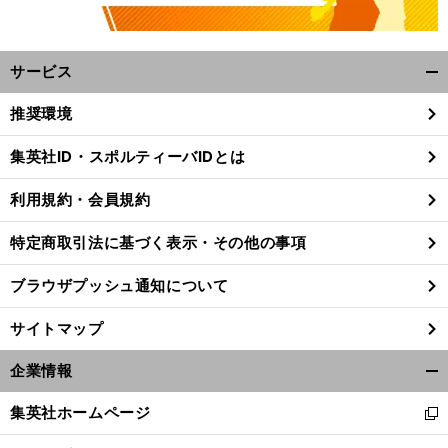
サービス
開
く/
推奨環境
閉
じ
集英社ID・スポルティーバIDとは
る
利用規約・会員規約
特定商取引法に基づく表示・その他の事項
ブラウザプッシュ通知について
サイトマップ
企業情報
開
く/
集英社ホームページ
新
閉
し
じ