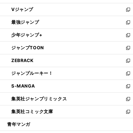
ウ
し
Vジャンプ
ィ
い
新
ン
ウ
し
最強ジャンプ
ド
ィ
い
新
ウ
ン
ウ
し
少年ジャンプ+
で
ド
ィ
い
新
開
ウ
ン
ウ
し
ジャンプTOON
く
で
ド
ィ
い
新
開
ウ
ン
ウ
し
ZEBRACK
く
で
ド
ィ
い
新
開
ウ
ン
ウ
し
ジャンプルーキー！
く
で
ド
ィ
い
新
開
ウ
ン
ウ
し
S-MANGA
く
で
ド
ィ
い
新
開
ウ
ン
ウ
し
集英社ジャンプリミックス
く
で
ド
ィ
い
新
開
ウ
ン
ウ
し
集英社コミック文庫
く
で
ド
ィ
い
新
開
ウ
ン
ウ
し
青年マンガ
く
で
ド
ィ
い
開
ウ
ン
ウ