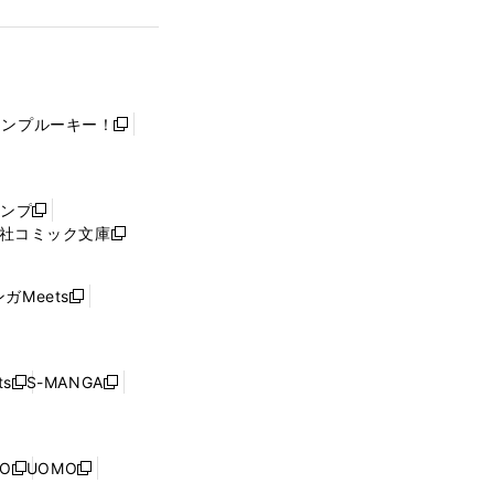
ャンプルーキー！
新
し
い
ウ
ャンプ
新
ィ
社コミック文庫
し
新
ン
い
し
ド
ウ
い
ウ
ガMeets
新
ィ
ウ
で
し
ン
ィ
開
い
ド
ン
く
ウ
ウ
ド
s
S-MANGA
新
新
ィ
で
ウ
し
し
ン
開
で
い
い
ド
く
開
ウ
ウ
ウ
NO
UOMO
く
新
新
ィ
ィ
で