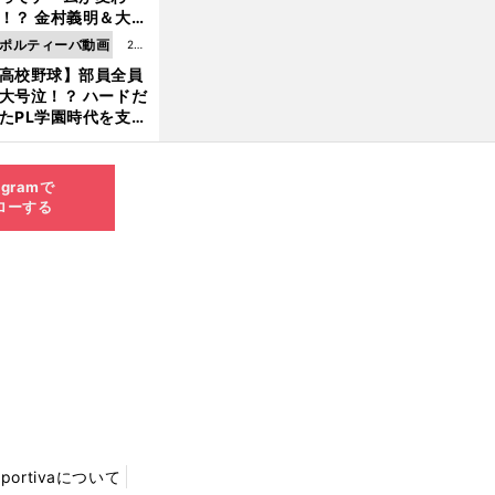
8.0
！？ 金村義明＆大塚
6更
二が語る歴代監督エ
ポルティーバ動画
202
新
ソード
高校野球】部員全員
6.0
大号泣！？ ハードだ
8.0
たPL学園時代を支え
6更
ものとは
新
agramで
ローする
Sportivaについて