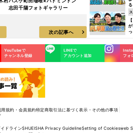
木村
バスケ町田瑠唯×バドミントン
る
志田千陽フォトギャラリー
光
ス
ピ
【
が
っ
次の記事へ
た
Instagra
LINE
YouTubeで
LINEで
Inst
m
チャンネル登録
アカウント追加
フォ
利用規約・会員規約
特定商取引法に基づく表示・その他の事項
プ
ガイドライン
SHUEISHA Privacy Guideline
Setting of Cookies
web 