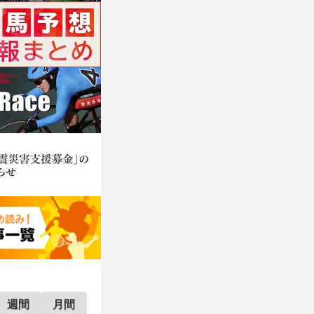
週間
月間