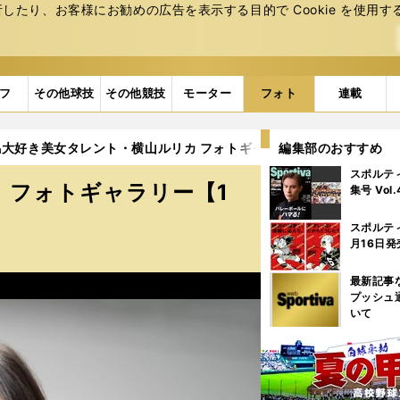
たり、お客様にお勧めの広告を表⽰する⽬的で Cookie を使⽤す
フ
その他球技
その他競技
モーター
フォト
連載
馬大好き美女タレント・横山ルリカ フォトギャラリー【10枚】
編集部のおすすめ
スポルテ
 フォトギャラリー【1
集号 Vol
スポルテ
月16日発
最新記事
プッシュ
いて