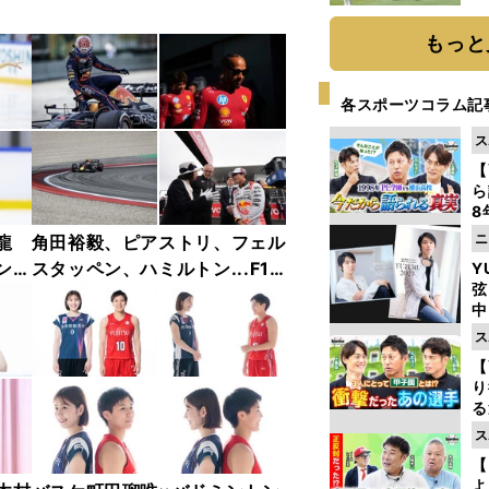
「
て
もっと
各スポーツコラム記
ス
【
ら
8
最
ニ
龍
角田裕毅、ピアストリ、フェル
き
ンフ
スタッペン、ハミルトン...F1
Y
弦
リー
2025年前半戦ベストショット
中
ャラ
集【撮影／熱田護＆桜井淳雄】
ス
【
り
る
学
ス
け
【
よ