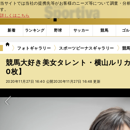
当サイトでは当社の提携先等がお客様のニーズ等について調査・分析し
web Sportiva (webスポルティーバ)
す。
詳しくはこちら
新着
ランキング
野球
サッカー
競馬
ゴル
we
フォトギャラリー
スポーツビーナスギャラリー
競
b
ス
競馬大好き美女タレント・横山ルリカ
ポ
ル
0枚】
テ
2020年11月27日 16:40 公開
2020年11月27日 16:48 更新
ィ
ー
バ
次へ