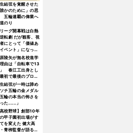
生結弦を覚醒させた
誰かのために」の思
 五輪連覇の偉業へ
道のり
リーグ開幕戦は白熱
逆転劇 だが観客、視
者にとって「価値あ
イベント」になって
たか
原陵矢が無名校進学
理由は「自転車で13
」 春江工出身とし
最初で最後のプロ野
選手となった
生結弦が一時は諦め
ソチ五輪の金メダル
五輪の本当の怖さを
った......」
高校野球】創部10年
の甲子園初出場がす
てを変えた 健大高
・青栁監督が語る