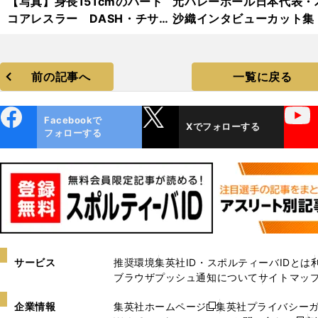
【写真】身長151cmのハード
元バレーボール日本代表・
コアレスラー DASH・チサ
沙織インタビューカット集
コ フォトギャラリー
前の記事へ
一覧に戻る
ebo
X
YouTube
Facebookで
Xでフォローする
ok
フォローする
サービス
推奨環境
集英社ID・スポルティーバIDとは
ブラウザプッシュ通知について
サイトマッ
企業情報
集英社ホームページ
集英社プライバシー
新