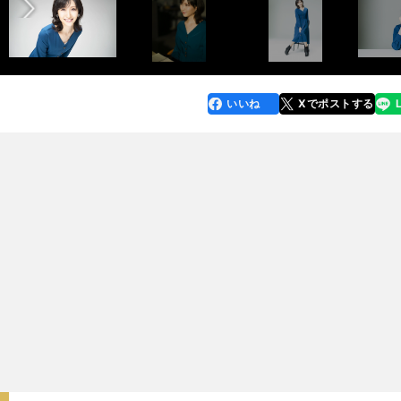
いいね
Xでポストする
line
faceboo
x
k