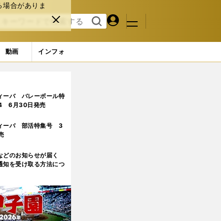
る場合がありま
マイペ
閉じ
検索
メニュ
ー
る
す
ジ
る
動画
インフォ
ィーバ バレーボール特
.4 6月30日発売
ィーバ 部活特集号 3
売
などのお知らせが届く
通知を受け取る方法につ