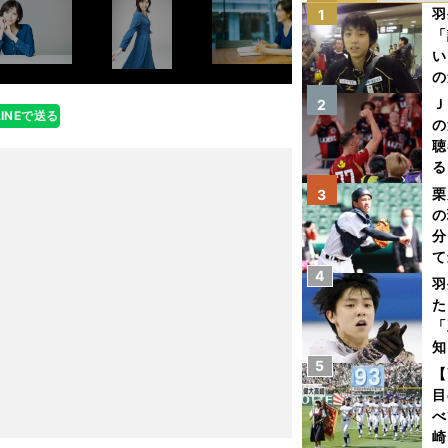
羽
1
「
い
の
Ｊ
2
LINEで送る
の
聴
る
い
栗
3
の
分
て
4
球
羽
た
「
知
5
【
目
べ
崎