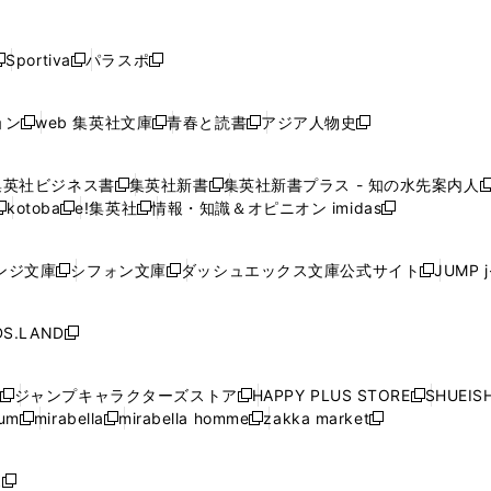
し
し
し
し
し
ン
ン
ン
ン
開
開
開
開
開
い
い
い
い
い
ド
ド
ド
ド
く
く
く
く
く
ウ
ウ
ウ
ウ
ウ
ウ
ウ
ウ
ウ
Sportiva
パラスポ
新
新
ィ
ィ
ィ
ィ
ィ
で
で
で
で
し
し
し
ン
ン
ン
ン
ン
開
開
開
開
い
い
い
ド
ド
ド
ド
ド
ョン
web 集英社文庫
青春と読書
アジア人物史
く
く
く
く
新
新
新
新
ウ
ウ
ウ
ウ
ウ
ウ
ウ
ウ
し
し
し
し
ィ
ィ
ィ
で
で
で
で
で
い
い
い
い
ン
ン
ン
集英社ビジネス書
集英社新書
集英社新書プラス - 知の水先案内人
開
開
開
開
開
新
新
新
ウ
ウ
ウ
ウ
ド
ド
ド
kotoba
e!集英社
情報・知識＆オピニオン imidas
く
く
く
く
く
新
し
新
し
新
ィ
ィ
ィ
ィ
ウ
ウ
ウ
し
し
い
し
い
し
ン
ン
ン
ン
で
で
で
い
い
ウ
い
ウ
い
ド
ド
ド
ド
ンジ文庫
シフォン文庫
ダッシュエックス文庫公式サイト
JUMP 
開
開
開
新
新
新
ウ
ウ
ィ
ウ
ィ
ウ
ウ
ウ
ウ
ウ
く
く
く
し
し
し
ィ
ィ
ン
ィ
ン
ィ
で
で
で
で
い
い
い
ン
ン
ド
ン
ド
ン
S.LAND
開
開
開
開
新
ウ
ウ
ウ
ド
ド
ウ
ド
ウ
ド
く
く
く
く
し
ィ
ィ
ィ
ウ
ウ
で
ウ
で
ウ
い
ン
ン
ン
ジャンプキャラクターズストア
HAPPY PLUS STORE
SHUEIS
で
で
開
で
開
で
新
新
新
ウ
ド
ド
ド
ium
mirabella
mirabella homme
zakka market
開
開
く
開
く
開
し
新
新
新
し
新
し
ィ
ウ
ウ
ウ
く
く
く
く
い
し
し
い
し
し
い
ン
で
で
で
ウ
い
い
ウ
い
い
ウ
ド
ボ
開
開
開
新