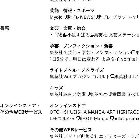
し
新
し
し
し
ン
ィ
ン
ン
開
で
開
で
い
し
い
い
い
ド
ン
ド
ド
芸能・情報・スポーツ
く
開
く
開
ウ
い
ウ
ウ
ウ
ウ
ド
ウ
ウ
Myojo
週プレNEWS
週プレ グラジャパ!
く
く
新
新
新
ィ
ウ
ィ
ィ
ィ
で
ウ
で
で
し
し
ン
ィ
ン
ン
ン
書籍
文芸・文庫・総合
開
で
開
開
い
い
ド
ン
ド
ド
ド
すばる
小説すばる
集英社 文芸ステーシ
く
開
く
く
新
新
ウ
ウ
ウ
ド
ウ
ウ
ウ
く
し
し
ィ
ィ
学芸・ノンフィクション・新書
で
ウ
で
で
で
い
い
ン
ン
集英社学芸部 - 学芸・ノンフィクション
開
で
開
開
開
新
ウ
ウ
ド
ド
1日5分で、明日は変わる よみタイ yomitai
く
開
く
く
く
し
新
ィ
ィ
ウ
ウ
く
い
ン
ン
ライトノベル・ノベライズ
で
で
ウ
ド
ド
集英社Webマガジン コバルト
集英社オレ
開
開
新
ィ
ウ
ウ
く
く
し
ン
キッズ
で
で
い
ド
集英社みらい文庫
集英社の児童図書 S-KID
開
開
新
ウ
ウ
く
く
し
ィ
オンラインストア・
オンラインストア
で
い
ン
その他WEBサービス
OTO
SHUEISHA MANGA-ART HERITAGE
開
新
ウ
ド
LEEマルシェ
SHOP Marisol
eclat prem
く
し
新
新
ィ
ウ
い
し
し
ン
その他WEBサービス
で
ウ
い
い
ド
集英社アドナビ
集英社エディターズ・ラ
開
新