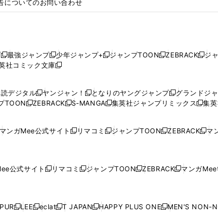
告についてのお問い合わせ
プ
最強ジャンプ
少年ジャンプ+
ジャンプTOON
ZEBRACK
ジ
新
新
新
新
新
英社コミック文庫
し
新
し
し
し
し
い
い
し
い
い
い
ウ
ウ
い
ウ
ウ
ウ
購読デジタル
ヤンジャン！
となりのヤングジャンプ
グランドジ
新
新
新
ィ
ィ
ウ
ィ
ィ
ィ
プTOON
ZEBRACK
S-MANGA
集英社ジャンプリミックス
集英
新
し
新
し
新
し
新
ン
ン
ィ
ン
ン
ン
し
い
し
い
し
い
し
ド
ド
ン
ド
ド
ド
い
ウ
い
ウ
い
ウ
い
ウ
ウ
ド
ウ
ウ
ウ
マンガMee公式サイト
リマコミ
ジャンプTOON
ZEBRACK
マン
新
新
新
新
ウ
ィ
ウ
ィ
ウ
ィ
ウ
で
で
ウ
で
で
で
し
し
し
し
し
ィ
ン
ィ
ン
ィ
ン
ィ
開
開
で
開
開
開
い
い
い
い
い
ン
ド
ン
ド
ン
ド
ン
く
く
開
く
く
く
ウ
ウ
ウ
ウ
ウ
ド
ウ
ド
ウ
ド
ウ
ド
ee公式サイト
リマコミ
ジャンプTOON
ZEBRACK
マンガMeet
く
新
新
新
新
ィ
ィ
ィ
ィ
ィ
ウ
で
ウ
で
ウ
で
ウ
し
し
し
し
ン
ン
ン
ン
ン
で
開
で
開
で
開
で
い
い
い
い
ド
ド
ド
ド
ド
開
く
開
く
開
く
開
ウ
ウ
ウ
ウ
ウ
ウ
ウ
ウ
ウ
PUR
LEE
eclat
T JAPAN
HAPPY PLUS ONE
MEN'S NON-
く
く
く
く
新
新
新
新
新
ィ
ィ
ィ
ィ
で
で
で
で
で