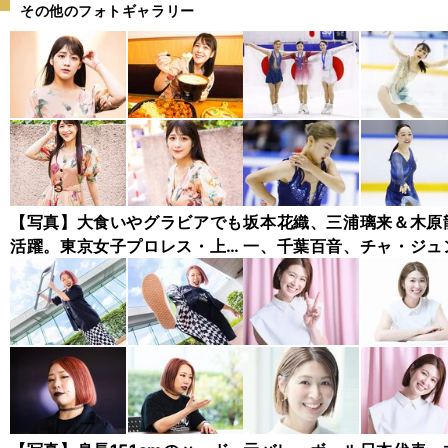
その他のフォトギャラリー
【写真】大食いやグラビアでも
坂本花織、三浦璃来＆木原
活躍。東京女子プロレス・上原
一、千葉百音、チャ・ジュ
わかな フォトギャラリー
ァン...チャレンジャー・シ
ズ木下グループ杯フォトギ
リー