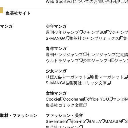
Web Sportivaについてのお問い合わせ
広
し
新
い
し
集英社サイト
ウ
い
ィ
ウ
マンガ
少年マンガ
ン
ィ
週刊少年ジャンプ
ジャンプSQ
Vジャン
ド
ン
新
新
S-MANGA
集英社ジャンプリミックス
集
ウ
ド
新
し
し
新
で
ウ
し
い
い
し
青年マンガ
開
で
い
ウ
ウ
い
週刊ヤングジャンプ
ヤングジャンプ定期
新
く
開
ウ
ィ
ィ
ウ
ウルトラジャンプ
少年ジャンプ+
ジャン
新
し
新
く
ィ
ン
ン
ィ
し
い
し
ン
ド
ド
ン
少女マンガ
い
ウ
い
ド
ウ
ウ
ド
りぼん
マーガレット
別冊マーガレット
新
新
新
ウ
ィ
ウ
ウ
で
で
ウ
S-MANGA
集英社コミック文庫
し
新
し
新
ィ
ン
ィ
で
開
開
で
い
し
い
し
ン
ド
ン
女性マンガ
開
く
く
開
ウ
い
ウ
い
ド
ウ
ド
Cookie
Cocohana
office YOU
マンガM
く
く
新
新
新
ィ
ウ
ィ
ウ
ウ
で
ウ
集英社コミック文庫
し
新
し
し
ン
ィ
ン
ィ
で
開
で
い
し
い
い
ド
ン
ド
ン
取材・ファッション
ファッション・美容
開
く
開
ウ
い
ウ
ウ
ウ
ド
ウ
ド
Seventeen
non-no
BAILA
MAQUIA
S
く
く
新
新
新
新
ィ
ウ
ィ
ィ
で
ウ
で
ウ
集英社オンライン