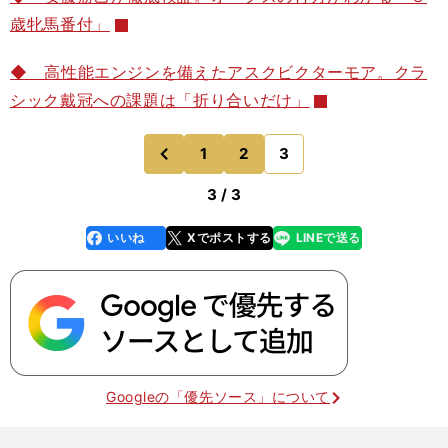
歳牝馬番付」
◆ 高性能エンジンを備えたアスクビクターモア。クラ
シック戴冠への課題は「折り合いだけ」
1
2
3
のページへ
前
3 / 3
いいね
Xでポストする
LINEで送る
line
faceboo
x
k
Googleの「優先ソース」について