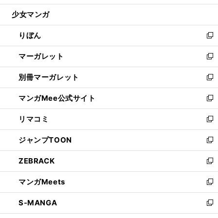
開
ウ
ン
ウ
し
少女マンガ
く
で
ド
ィ
い
開
ウ
ン
ウ
りぼん
く
で
ド
ィ
新
開
ウ
ン
し
マーガレット
く
で
ド
い
新
開
ウ
ウ
し
別冊マーガレット
く
で
ィ
い
新
開
ン
ウ
し
マンガMee公式サイト
く
ド
ィ
い
新
ウ
ン
ウ
し
リマコミ
で
ド
ィ
い
新
開
ウ
ン
ウ
し
ジャンプTOON
く
で
ド
ィ
い
新
開
ウ
ン
ウ
し
ZEBRACK
く
で
ド
ィ
い
新
開
ウ
ン
ウ
し
マンガMeets
く
で
ド
ィ
い
新
開
ウ
ン
ウ
し
S-MANGA
く
で
ド
ィ
い
新
開
ウ
ン
ウ
し