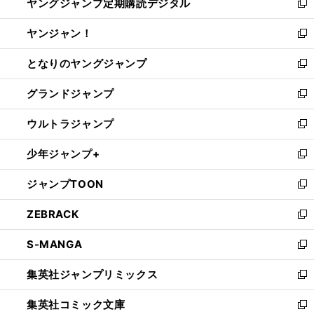
ヤングジャンプ定期購読デジタル
く
で
ド
い
新
開
ウ
ウ
し
ヤンジャン！
く
で
ィ
い
新
開
ン
ウ
し
となりのヤングジャンプ
く
ド
ィ
い
新
ウ
ン
ウ
し
グランドジャンプ
で
ド
ィ
い
新
開
ウ
ン
ウ
し
ウルトラジャンプ
く
で
ド
ィ
い
新
開
ウ
ン
ウ
し
少年ジャンプ+
く
で
ド
ィ
い
新
開
ウ
ン
ウ
し
ジャンプTOON
く
で
ド
ィ
い
新
開
ウ
ン
ウ
し
ZEBRACK
く
で
ド
ィ
い
新
開
ウ
ン
ウ
し
S-MANGA
く
で
ド
ィ
い
新
開
ウ
ン
ウ
し
集英社ジャンプリミックス
く
で
ド
ィ
い
新
開
ウ
ン
ウ
し
集英社コミック文庫
く
で
ド
ィ
い
新