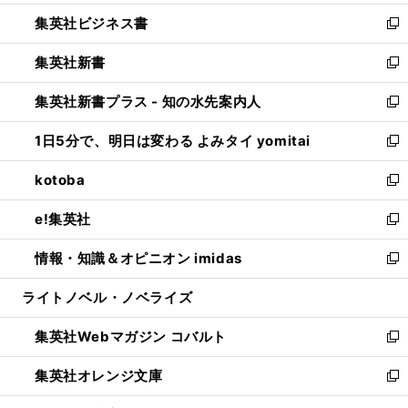
開
ウ
ン
し
集英社ビジネス書
く
で
ド
い
新
開
ウ
ウ
し
集英社新書
く
で
ィ
い
新
開
ン
ウ
し
集英社新書プラス - 知の水先案内人
く
ド
ィ
い
新
ウ
ン
ウ
し
1日5分で、明日は変わる よみタイ yomitai
で
ド
ィ
い
新
開
ウ
ン
ウ
し
kotoba
く
で
ド
ィ
い
新
開
ウ
ン
ウ
し
e!集英社
く
で
ド
ィ
い
新
開
ウ
ン
ウ
し
情報・知識＆オピニオン imidas
く
で
ド
ィ
い
新
開
ウ
ン
ウ
し
ライトノベル・ノベライズ
く
で
ド
ィ
い
開
ウ
ン
ウ
集英社Webマガジン コバルト
く
で
ド
ィ
新
開
ウ
ン
し
集英社オレンジ文庫
く
で
ド
い
新
開
ウ
ウ
し