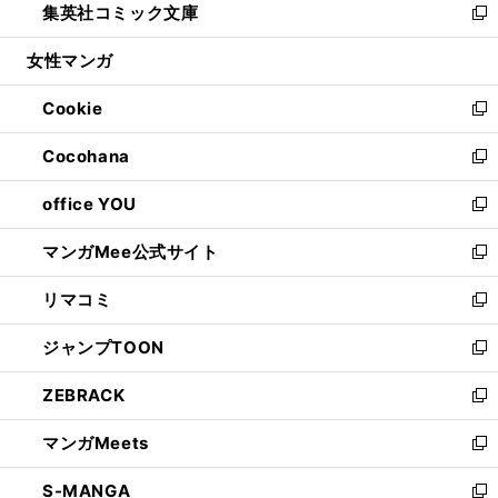
集英社コミック文庫
く
で
ド
ィ
い
新
開
ウ
ン
ウ
し
女性マンガ
く
で
ド
ィ
い
開
ウ
ン
ウ
Cookie
く
で
ド
ィ
新
開
ウ
ン
し
Cocohana
く
で
ド
い
新
開
ウ
ウ
し
office YOU
く
で
ィ
い
新
開
ン
ウ
し
マンガMee公式サイト
く
ド
ィ
い
新
ウ
ン
ウ
し
リマコミ
で
ド
ィ
い
新
開
ウ
ン
ウ
し
ジャンプTOON
く
で
ド
ィ
い
新
開
ウ
ン
ウ
し
ZEBRACK
く
で
ド
ィ
い
新
開
ウ
ン
ウ
し
マンガMeets
く
で
ド
ィ
い
新
開
ウ
ン
ウ
し
S-MANGA
く
で
ド
ィ
い
新