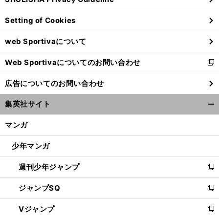
ィ
ン
Setting of Cookies
ド
ウ
web Sportivaについて
で
開
Web Sportivaについてのお問い合わせ
く
新
し
ア
３
」
。
、
ンカツ厳選の「
歳牡馬番付
皐月賞
ダービーを制すのはどの馬だ
広告についてのお問い合わせ
い
ウ
集英社サイト
ィ
開
ン
く/
マンガ
ド
閉
ウ
じ
少年マンガ
で
る
開
週刊少年ジャンプ
く
新
し
ジャンプSQ
い
新
ウ
し
Vジャンプ
ィ
い
新