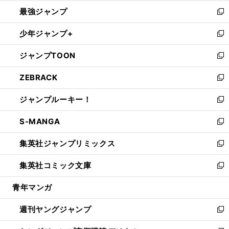
ン
ウ
し
最強ジャンプ
ド
ィ
い
新
ウ
ン
ウ
し
少年ジャンプ+
で
ド
ィ
い
新
開
ウ
ン
ウ
し
ジャンプTOON
く
で
ド
ィ
い
新
開
ウ
ン
ウ
し
ZEBRACK
く
で
ド
ィ
い
新
開
ウ
ン
ウ
し
ジャンプルーキー！
く
で
ド
ィ
い
新
開
ウ
ン
ウ
し
S-MANGA
く
で
ド
ィ
い
新
開
ウ
ン
ウ
し
集英社ジャンプリミックス
く
で
ド
ィ
い
新
開
ウ
ン
ウ
し
集英社コミック文庫
く
で
ド
ィ
い
新
開
ウ
ン
ウ
し
青年マンガ
く
で
ド
ィ
い
開
ウ
ン
ウ
週刊ヤングジャンプ
く
で
ド
ィ
新
開
ウ
ン
し