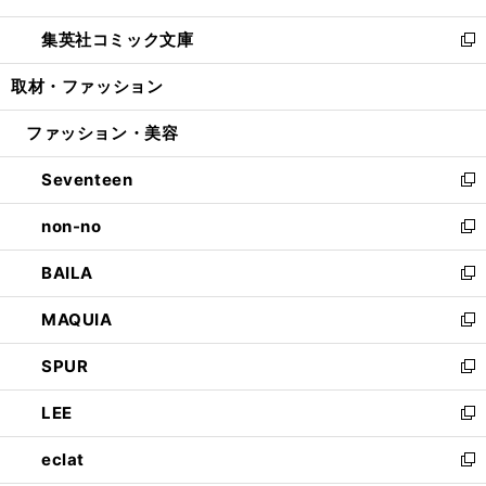
開
ウ
ン
ウ
し
集英社コミック文庫
く
で
ド
ィ
い
新
開
ウ
ン
ウ
し
取材・ファッション
く
で
ド
ィ
い
開
ウ
ン
ウ
ファッション・美容
く
で
ド
ィ
開
ウ
ン
Seventeen
く
で
ド
新
開
ウ
し
non-no
く
で
い
新
開
ウ
し
BAILA
く
ィ
い
新
ン
ウ
し
MAQUIA
ド
ィ
い
新
ウ
ン
ウ
し
SPUR
で
ド
ィ
い
新
開
ウ
ン
ウ
し
LEE
く
で
ド
ィ
い
新
開
ウ
ン
ウ
し
eclat
く
で
ド
ィ
い
新
開
ウ
ン
ウ