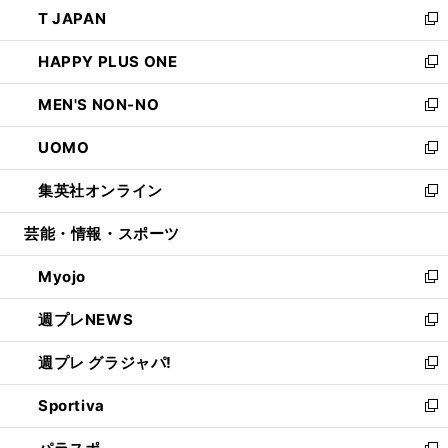
し
T JAPAN
く
で
ド
ィ
い
新
開
ウ
ン
ウ
し
HAPPY PLUS ONE
く
で
ド
ィ
い
新
開
ウ
ン
ウ
し
MEN'S NON-NO
く
で
ド
ィ
い
新
開
ウ
ン
ウ
し
UOMO
く
で
ド
ィ
い
新
開
ウ
ン
ウ
し
集英社オンライン
く
で
ド
ィ
い
新
開
ウ
ン
ウ
し
芸能・情報・スポーツ
く
で
ド
ィ
い
開
ウ
ン
ウ
Myojo
く
で
ド
ィ
新
開
ウ
ン
し
週プレNEWS
く
で
ド
い
新
開
ウ
ウ
し
週プレ グラジャパ!
く
で
ィ
い
新
開
ン
ウ
し
Sportiva
く
ド
ィ
い
新
ウ
ン
ウ
し