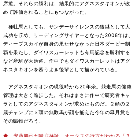
席捲。それらの勝利は、結果的にアグネスタキオンが改
めて評価されることにもつながった。
種牡馬としても、サンデーサイレンスの後継として大
成功を収め、リーディングサイヤーとなった2008年は、
ディープスカイが自身の果たせなかった日本ダービー制
覇を果たし、ダイワスカーレットも有馬記念を勝利する
など産駒が大活躍。作中でもダイワスカーレットはアグ
ネスタキオンを慕うよき後輩として描かれている。
アグネスタキオンの現役時から20年余。競走馬の健康
管理は大きく進歩した。それはまさに作中で研究者キャ
ラとしてのアグネスタキオンが求めたものだ。２頭の２
歳チャンプに３頭の無敗馬が顔を揃えた今年の皐月賞も
その賜物だろう。
◆ 安藤勝己が徹底検証。オークスの行方がわかる「３