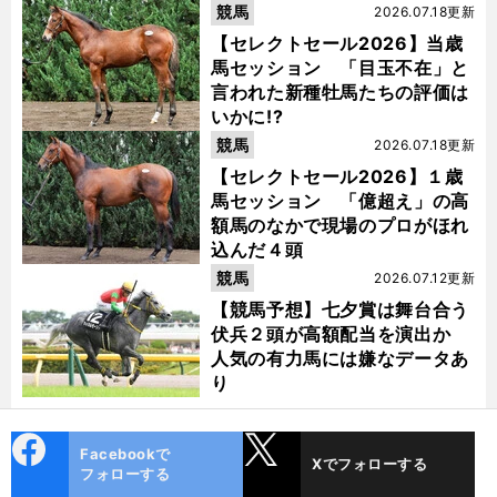
競馬
2026.07.18更新
【セレクトセール2026】当歳
馬セッション 「目玉不在」と
言われた新種牡馬たちの評価は
いかに!?
競馬
2026.07.18更新
【セレクトセール2026】１歳
馬セッション 「億超え」の高
額馬のなかで現場のプロがほれ
込んだ４頭
競馬
2026.07.12更新
【競馬予想】七夕賞は舞台合う
伏兵２頭が高額配当を演出か
人気の有力馬には嫌なデータあ
り
cebo
X
Facebookで
Xでフォローする
ok
フォローする