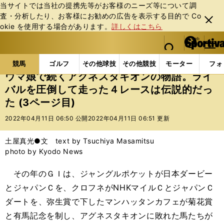
当サイトでは当社の提携先等がお客様のニーズ等について調
査・分析したり、お客様にお勧めの広告を表⽰する⽬的で Co
閉じ
okie を使⽤する場合があります。
詳しくはこちら
る
マイペ
web Sportiva (webスポルティーバ)
検索
メニュ
we
ー
競馬の記事一覧
競馬
ウマ娘で続くアグネスタキオ
b
ジ
競馬
ゴルフ
その他球技
その他競技
モーター
フォ
ス
ウマ娘で続くアグネスタキオンの物語。ライ
ポ
バルを圧倒して走った４レースは伝説的だっ
ル
た (3ページ目)
テ
ィ
2022年04月11日 06:50 公開
2022年04月11日 06:51 更新
ー
バ
土屋真光●文 text by Tsuchiya Masamitsu
photo by Kyodo News
その年のＧＩは、ジャングルポケットが日本ダービー
とジャパンＣを、クロフネがNHKマイルＣとジャパンＣ
ダートを、弥生賞で下したマンハッタンカフェが菊花賞
と有馬記念を制し、アグネスタキオンに敗れた馬たちが