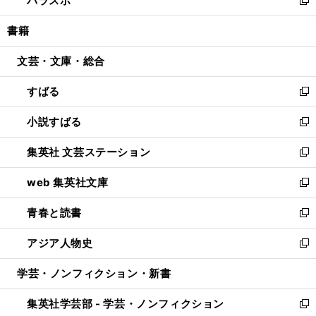
パラスポ
で
ド
ィ
い
新
開
ウ
ン
ウ
し
書籍
く
で
ド
ィ
い
開
ウ
ン
ウ
文芸・文庫・総合
く
で
ド
ィ
開
ウ
ン
すばる
く
で
ド
新
開
ウ
し
小説すばる
く
で
い
新
開
ウ
し
集英社 文芸ステーション
く
ィ
い
新
ン
ウ
し
web 集英社文庫
ド
ィ
い
新
ウ
ン
ウ
し
青春と読書
で
ド
ィ
い
新
開
ウ
ン
ウ
し
アジア人物史
く
で
ド
ィ
い
新
開
ウ
ン
ウ
し
学芸・ノンフィクション・新書
く
で
ド
ィ
い
開
ウ
ン
ウ
集英社学芸部 - 学芸・ノンフィクション
く
で
ド
ィ
新