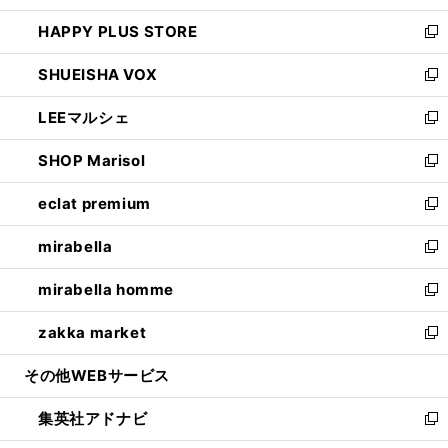
ン
ウ
し
HAPPY PLUS STORE
ド
ィ
い
新
ウ
ン
ウ
し
SHUEISHA VOX
で
ド
ィ
い
新
開
ウ
ン
ウ
し
LEEマルシェ
く
で
ド
ィ
い
新
開
ウ
ン
ウ
し
SHOP Marisol
く
で
ド
ィ
い
新
開
ウ
ン
ウ
し
eclat premium
く
で
ド
ィ
い
新
開
ウ
ン
ウ
し
mirabella
く
で
ド
ィ
い
新
開
ウ
ン
ウ
し
mirabella homme
く
で
ド
ィ
い
新
開
ウ
ン
ウ
し
zakka market
く
で
ド
ィ
い
新
開
ウ
ン
ウ
し
その他WEBサービス
く
で
ド
ィ
い
開
ウ
ン
ウ
集英社アドナビ
く
で
ド
ィ
新
開
ウ
ン
し