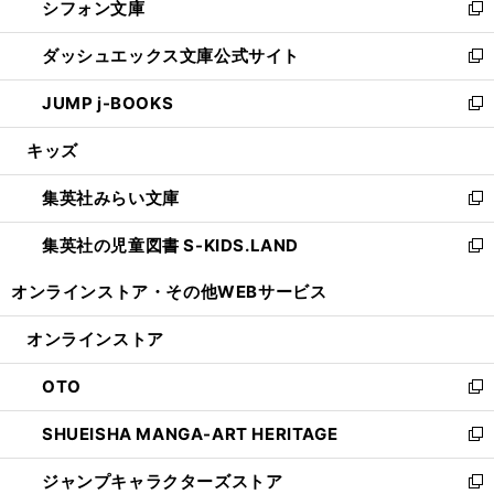
シフォン文庫
く
で
ィ
い
新
開
ン
ウ
し
ダッシュエックス文庫公式サイト
く
ド
ィ
い
新
ウ
ン
ウ
し
JUMP j-BOOKS
で
ド
ィ
い
新
開
ウ
ン
ウ
し
キッズ
く
で
ド
ィ
い
開
ウ
ン
ウ
集英社みらい文庫
く
で
ド
ィ
新
開
ウ
ン
し
集英社の児童図書 S-KIDS.LAND
く
で
ド
い
新
開
ウ
ウ
し
オンラインストア・
その他WEBサービス
く
で
ィ
い
開
ン
ウ
オンラインストア
く
ド
ィ
ウ
ン
OTO
で
ド
新
開
ウ
し
SHUEISHA MANGA-ART HERITAGE
く
で
い
新
開
ウ
し
ジャンプキャラクターズストア
く
ィ
い
新