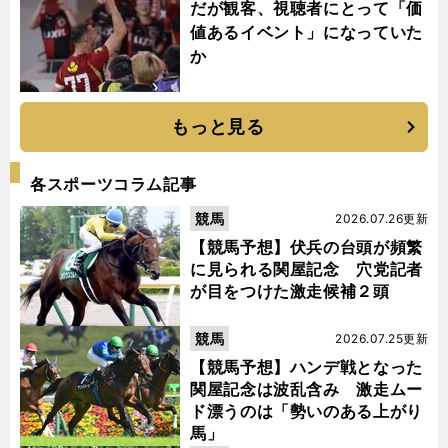
だが観客、視聴者にとって「価
値あるイベント」になっていた
か
もっと見る
各スポーツコラム記事
競馬
2026.07.26更新
【競馬予想】伏兵の台頭が頻繁
に見られる関屋記念 穴党記者
が目をつけた激走候補２頭
競馬
2026.07.25更新
【競馬予想】ハンデ戦となった
関屋記念は波乱含み 激走ムー
ド漂うのは「勢いのある上がり
馬」