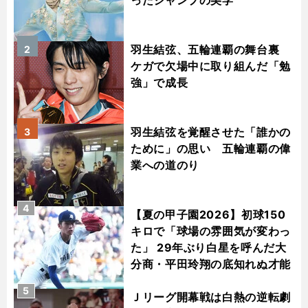
ったジャンプの美学
羽生結弦、五輪連覇の舞台裏
2
ケガで欠場中に取り組んだ「勉
強」で成長
羽生結弦を覚醒させた「誰かの
3
ために」の思い 五輪連覇の偉
業への道のり
4
【夏の甲子園2026】初球150
キロで「球場の雰囲気が変わっ
た」 29年ぶり白星を呼んだ大
分商・平田玲翔の底知れぬ才能
5
Ｊリーグ開幕戦は白熱の逆転劇