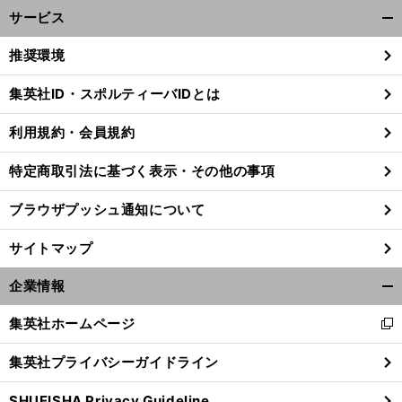
サービス
開
く/
推奨環境
閉
じ
集英社ID・スポルティーバIDとは
る
利用規約・会員規約
特定商取引法に基づく表示・その他の事項
ブラウザプッシュ通知について
サイトマップ
企業情報
開
く/
集英社ホームページ
新
閉
し
じ
集英社プライバシーガイドライン
い
る
ウ
SHUEISHA Privacy Guideline