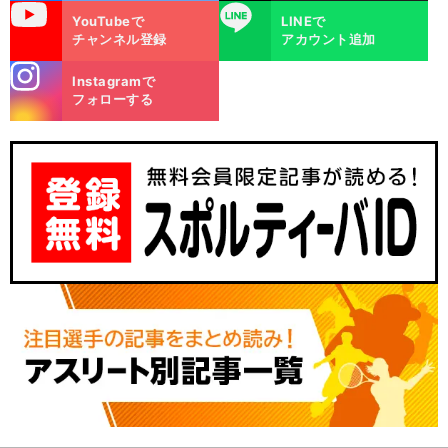
uTube
LINE
YouTubeで
LINEで
チャンネル登録
アカウント追加
stagra
Instagramで
m
フォローする