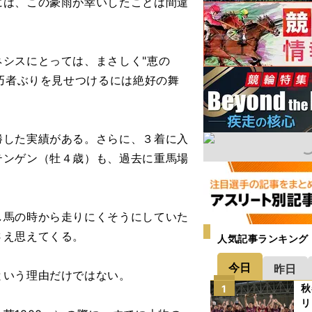
は、この豪雨が幸いしたことは間違
シスにとっては、まさしく"恵の
の巧者ぶりを見せつけるには絶好の舞
した実績がある。さらに、３着に入
テンゲン（牡４歳）も、過去に重馬場
馬の時から走りにくそうにしていた
さえ思えてくる。
人気記事ランキング
今日
昨日
いう理由だけではない。
秋
1
リ