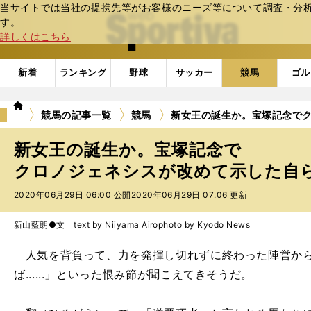
当サイトでは当社の提携先等がお客様のニーズ等について調査・分析し
web Sportiva (webスポルティーバ)
す。
詳しくはこちら
新着
ランキング
野球
サッカー
競馬
ゴル
we
競馬の記事一覧
競馬
新女王の誕生か。宝塚記念で
b
ス
新女王の誕生か。宝塚記念で
ポ
ル
クロノジェネシスが改めて示した自らの
テ
2020年06月29日 06:00 公開
2020年06月29日 07:06 更新
ィ
ー
バ
新山藍朗●文 text by Niiyama Airo
photo by Kyodo News
人気を背負って、力を発揮し切れずに終わった陣営から
ば......」といった恨み節が聞こえてきそうだ。