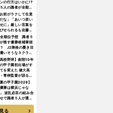
ンの行方はいかに!?
５人の識者が全順位
大胆予想
お前がラクして生意
だな」「あいつ若い
せに」厳しい言葉を
びせられるも佐藤慎
郎が貫いた誇りとフ
1全順位予想 識者５
ンへの思い
が推す優勝候補筆頭
？ J2降格の憂き目
遭いそうな３クラブ
は？
高校野球】創部10年
の甲子園初出場がす
てを変えた 健大高
・青栁監督が語る
機動破壊」はこうし
夏の甲子園2026】
生まれた
優勝は横浜じゃな
」 波乱必至の組み合
せで識者５人が選ん
優勝校はここだ！
見る