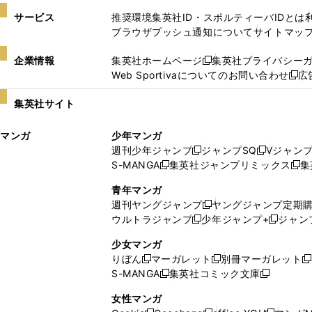
サービス
推奨環境
集英社ID・スポルティーバIDとは
ブラウザプッシュ通知について
サイトマッ
企業情報
集英社ホームページ
集英社プライバシー
新
Web Sportivaについてのお問い合わせ
広
し
新
い
し
集英社サイト
ウ
い
ィ
ウ
マンガ
少年マンガ
ン
ィ
週刊少年ジャンプ
ジャンプSQ
Vジャン
ド
ン
新
新
S-MANGA
集英社ジャンプリミックス
集
ウ
ド
新
し
し
新
で
ウ
し
い
い
し
青年マンガ
開
で
い
ウ
ウ
い
週刊ヤングジャンプ
ヤングジャンプ定期
新
く
開
ウ
ィ
ィ
ウ
ウルトラジャンプ
少年ジャンプ+
ジャン
新
し
新
く
ィ
ン
ン
ィ
し
い
し
ン
ド
ド
ン
少女マンガ
い
ウ
い
ド
ウ
ウ
ド
りぼん
マーガレット
別冊マーガレット
新
新
新
ウ
ィ
ウ
ウ
で
で
ウ
S-MANGA
集英社コミック文庫
し
新
し
新
ィ
ン
ィ
で
開
開
で
い
し
い
し
ン
ド
ン
女性マンガ
開
く
く
開
ウ
い
ウ
い
ド
ウ
ド