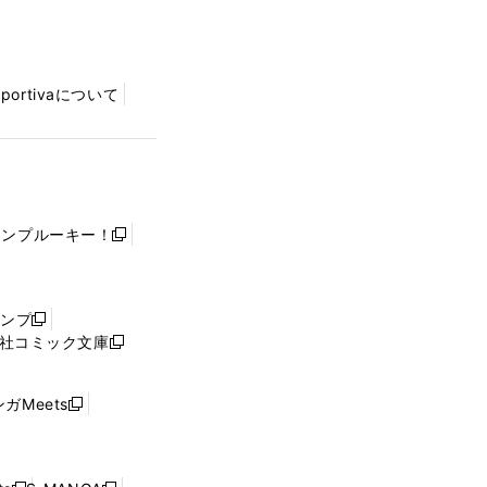
Sportivaについて
ャンプルーキー！
新
し
い
ウ
ャンプ
新
ィ
社コミック文庫
し
新
ン
い
し
ド
ウ
い
ウ
ガMeets
新
ィ
ウ
で
し
ン
ィ
開
い
ド
ン
く
ウ
ウ
ド