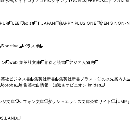
ee公式サイト
リマコミ
ジャンプTOON
ZEBRACK
マンガMeet
く
新
新
新
新
ィ
ィ
ィ
ィ
ィ
ウ
で
ウ
で
ウ
で
ウ
し
し
し
し
ン
ン
ン
ン
ン
で
開
で
開
で
開
で
い
い
い
い
ド
ド
ド
ド
ド
開
く
開
く
開
く
開
ウ
ウ
ウ
ウ
ウ
ウ
ウ
ウ
ウ
PUR
LEE
eclat
T JAPAN
HAPPY PLUS ONE
MEN'S NON-
く
く
く
く
新
新
新
新
新
ィ
ィ
ィ
ィ
で
で
で
で
で
し
し
し
し
し
ン
ン
ン
ン
開
開
開
開
開
い
い
い
い
い
ド
ド
ド
ド
く
く
く
く
く
ウ
ウ
ウ
ウ
ウ
ウ
ウ
ウ
ウ
Sportiva
パラスポ
新
新
ィ
ィ
ィ
ィ
ィ
で
で
で
で
し
し
し
ン
ン
ン
ン
ン
開
開
開
開
い
い
い
ド
ド
ド
ド
ド
ョン
web 集英社文庫
青春と読書
アジア人物史
く
く
く
く
新
新
新
新
ウ
ウ
ウ
ウ
ウ
ウ
ウ
ウ
し
し
し
し
ィ
ィ
ィ
で
で
で
で
で
い
い
い
い
ン
ン
ン
集英社ビジネス書
集英社新書
集英社新書プラス - 知の水先案内人
開
開
開
開
開
新
新
新
ウ
ウ
ウ
ウ
ド
ド
ド
kotoba
e!集英社
情報・知識＆オピニオン imidas
く
く
く
く
く
新
し
新
し
新
ィ
ィ
ィ
ィ
ウ
ウ
ウ
し
し
い
し
い
し
ン
ン
ン
ン
で
で
で
い
い
ウ
い
ウ
い
ド
ド
ド
ド
ンジ文庫
シフォン文庫
ダッシュエックス文庫公式サイト
JUMP 
開
開
開
新
新
新
ウ
ウ
ィ
ウ
ィ
ウ
ウ
ウ
ウ
ウ
く
く
く
し
し
し
ィ
ィ
ン
ィ
ン
ィ
で
で
で
で
い
い
い
ン
ン
ド
ン
ド
ン
S.LAND
開
開
開
開
新
ウ
ウ
ウ
ド
ド
ウ
ド
ウ
ド
く
く
く
く
し
ィ
ィ
ィ
ウ
ウ
で
ウ
で
ウ