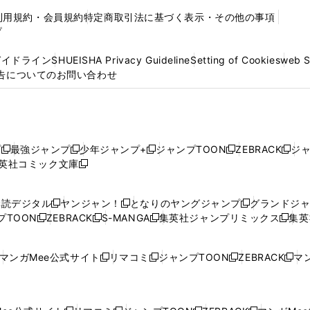
利用規約・会員規約
特定商取引法に基づく表示・その他の事項
プ
ガイドライン
SHUEISHA Privacy Guideline
Setting of Cookies
web 
告についてのお問い合わせ
プ
最強ジャンプ
少年ジャンプ+
ジャンプTOON
ZEBRACK
ジ
新
新
新
新
新
英社コミック文庫
し
新
し
し
し
し
い
い
し
い
い
い
ウ
ウ
い
ウ
ウ
ウ
購読デジタル
ヤンジャン！
となりのヤングジャンプ
グランドジ
新
新
新
ィ
ィ
ウ
ィ
ィ
ィ
プTOON
ZEBRACK
S-MANGA
集英社ジャンプリミックス
集英
新
し
新
し
新
し
新
ン
ン
ィ
ン
ン
ン
し
い
し
い
し
い
し
ド
ド
ン
ド
ド
ド
い
ウ
い
ウ
い
ウ
い
ウ
ウ
ド
ウ
ウ
ウ
マンガMee公式サイト
リマコミ
ジャンプTOON
ZEBRACK
マン
新
新
新
新
ウ
ィ
ウ
ィ
ウ
ィ
ウ
で
で
ウ
で
で
で
し
し
し
し
し
ィ
ン
ィ
ン
ィ
ン
ィ
開
開
で
開
開
開
い
い
い
い
い
ン
ド
ン
ド
ン
ド
ン
く
く
開
く
く
く
ウ
ウ
ウ
ウ
ウ
ド
ウ
ド
ウ
ド
ウ
ド