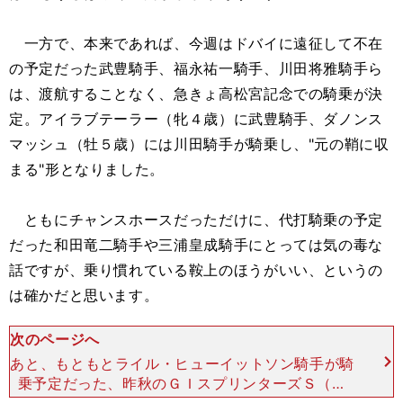
一方で、本来であれば、今週はドバイに遠征して不在
の予定だった武豊騎手、福永祐一騎手、川田将雅騎手ら
は、渡航することなく、急きょ高松宮記念での騎乗が決
定。アイラブテーラー（牝４歳）に武豊騎手、ダノンス
マッシュ（牡５歳）には川田騎手が騎乗し、"元の鞘に収
まる"形となりました。
ともにチャンスホースだっただけに、代打騎乗の予定
だった和田竜二騎手や三浦皇成騎手にとっては気の毒な
話ですが、乗り慣れている鞍上のほうがいい、というの
は確かだと思います。
次のページへ
あと、もともとライル・ヒューイットソン騎手が騎
乗予定だった、昨秋のＧＩスプリンターズＳ（中
山・芝1200ｍ）の優勝馬タワーオブロンドン（牡