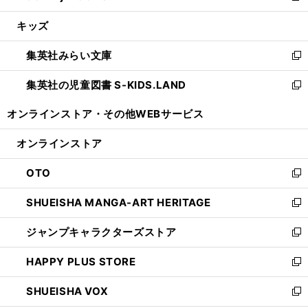
開
ウ
ン
ウ
し
キッズ
く
で
ド
ィ
い
開
ウ
ン
ウ
集英社みらい文庫
く
で
ド
ィ
新
開
ウ
ン
し
集英社の児童図書 S-KIDS.LAND
く
で
ド
い
新
開
ウ
ウ
し
オンラインストア・
その他WEBサービス
く
で
ィ
い
開
ン
ウ
オンラインストア
く
ド
ィ
ウ
ン
OTO
で
ド
新
開
ウ
し
SHUEISHA MANGA-ART HERITAGE
く
で
い
新
開
ウ
し
ジャンプキャラクターズストア
く
ィ
い
新
ン
ウ
し
HAPPY PLUS STORE
ド
ィ
い
新
ウ
ン
ウ
し
SHUEISHA VOX
で
ド
ィ
い
新
開
ウ
ン
ウ