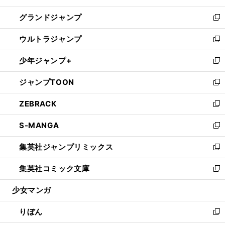
ウ
ン
ウ
し
グランドジャンプ
で
ド
ィ
い
新
開
ウ
ン
ウ
し
ウルトラジャンプ
く
で
ド
ィ
い
新
開
ウ
ン
ウ
し
少年ジャンプ+
く
で
ド
ィ
い
新
開
ウ
ン
ウ
し
ジャンプTOON
く
で
ド
ィ
い
新
開
ウ
ン
ウ
し
ZEBRACK
く
で
ド
ィ
い
新
開
ウ
ン
ウ
し
S-MANGA
く
で
ド
ィ
い
新
開
ウ
ン
ウ
し
集英社ジャンプリミックス
く
で
ド
ィ
い
新
開
ウ
ン
ウ
し
集英社コミック文庫
く
で
ド
ィ
い
新
開
ウ
ン
ウ
し
少女マンガ
く
で
ド
ィ
い
開
ウ
ン
ウ
りぼん
く
で
ド
ィ
新
開
ウ
ン
し