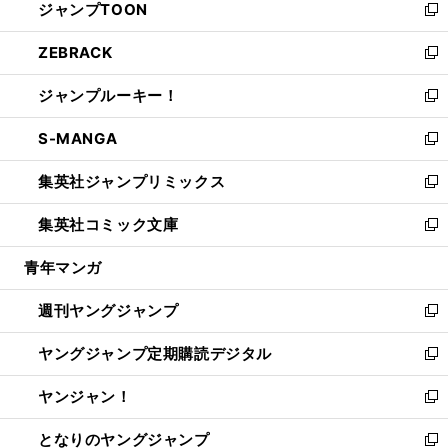
ジャンプTOON
く
で
ド
ィ
い
新
開
ウ
ン
ウ
し
ZEBRACK
く
で
ド
ィ
い
新
開
ウ
ン
ウ
し
ジャンプルーキー！
く
で
ド
ィ
い
新
開
ウ
ン
ウ
し
S-MANGA
く
で
ド
ィ
い
新
開
ウ
ン
ウ
し
集英社ジャンプリミックス
く
で
ド
ィ
い
新
開
ウ
ン
ウ
し
集英社コミック文庫
く
で
ド
ィ
い
新
開
ウ
ン
ウ
し
青年マンガ
く
で
ド
ィ
い
開
ウ
ン
ウ
週刊ヤングジャンプ
く
で
ド
ィ
新
開
ウ
ン
し
ヤングジャンプ定期購読デジタル
く
で
ド
い
新
開
ウ
ウ
し
ヤンジャン！
く
で
ィ
い
新
開
ン
ウ
し
となりのヤングジャンプ
く
ド
ィ
い
新