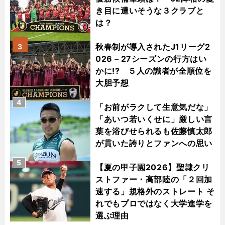
き目に遭いそうな３クラブと
は？
秋春制が導入されたJ1リーグ2
3
026－27シーズンの行方はい
かに!? ５人の識者が全順位を
大胆予想
4
「お前がラクして生意気だな」
「あいつ若いくせに」厳しい言
葉を浴びせられるも佐藤慎太郎
が貫いた誇りとファンへの思い
5
【夏の甲子園2026】聖隷クリ
ストファー・高部陸の「２回加
速する」規格外のストレート そ
れでもプロではなく大学進学を
選ぶ理由