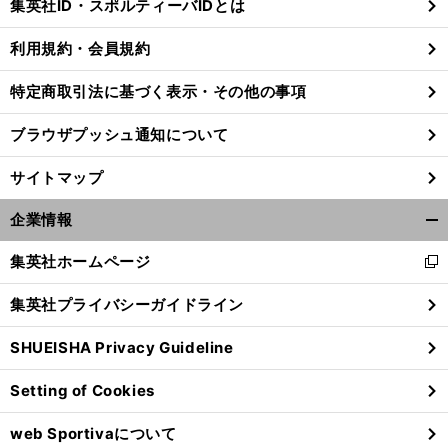
集英社ID・スポルティーバIDとは
る
利用規約・会員規約
特定商取引法に基づく表示・その他の事項
前
へ
ブラウザプッシュ通知について
サイトマップ
企業情報
開
く/
集英社ホームページ
新
閉
し
じ
集英社プライバシーガイドライン
い
る
ウ
SHUEISHA Privacy Guideline
ィ
ン
Setting of Cookies
ド
ウ
web Sportivaについて
で