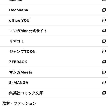
ィ
新
開
ウ
ン
し
Cocohana
く
で
ド
い
新
開
ウ
ウ
し
office YOU
く
で
ィ
い
新
開
ン
ウ
し
マンガMee公式サイト
く
ド
ィ
い
新
ウ
ン
ウ
し
リマコミ
で
ド
ィ
い
新
開
ウ
ン
ウ
し
ジャンプTOON
く
で
ド
ィ
い
新
開
ウ
ン
ウ
し
ZEBRACK
く
で
ド
ィ
い
新
開
ウ
ン
ウ
し
マンガMeets
く
で
ド
ィ
い
新
開
ウ
ン
ウ
し
S-MANGA
く
で
ド
ィ
い
新
開
ウ
ン
ウ
し
集英社コミック文庫
く
で
ド
ィ
い
新
開
ウ
ン
ウ
し
取材・ファッション
く
で
ド
ィ
い