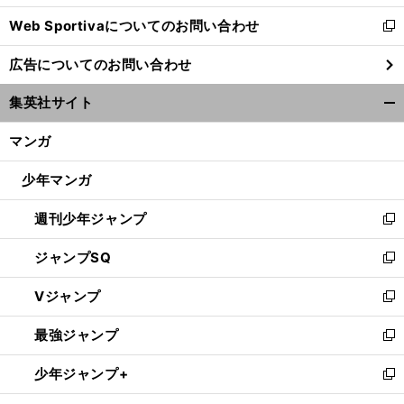
開
Web Sportivaについてのお問い合わせ
く
新
し
広告についてのお問い合わせ
い
ウ
集英社サイト
ィ
開
ン
く/
マンガ
ド
閉
ウ
じ
少年マンガ
で
る
開
週刊少年ジャンプ
く
新
し
ジャンプSQ
い
新
ウ
し
Vジャンプ
ィ
い
新
ン
ウ
し
最強ジャンプ
ド
ィ
い
新
ウ
ン
ウ
し
少年ジャンプ+
で
ド
ィ
い
新
開
ウ
ン
ウ
し