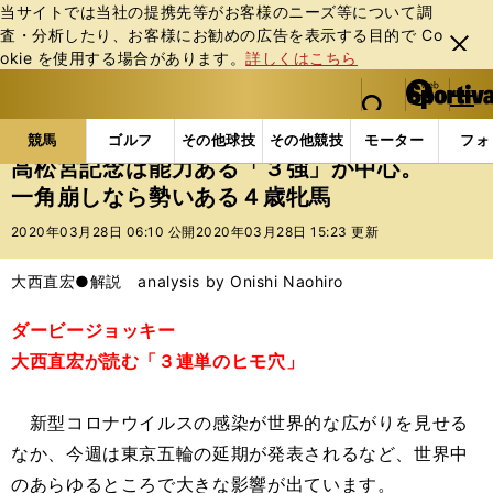
当サイトでは当社の提携先等がお客様のニーズ等について調
査・分析したり、お客様にお勧めの広告を表⽰する⽬的で Co
閉じ
okie を使⽤する場合があります。
詳しくはこちら
る
マイペ
web Sportiva (webスポルティーバ)
検索
メニュ
we
ー
競馬の記事一覧
競馬
高松宮記念は能力ある「３強
b
ジ
競馬
ゴルフ
その他球技
その他競技
モーター
フォ
ス
高松宮記念は能力ある「３強」が中心。
ポ
一角崩しなら勢いある４歳牝馬
ル
テ
2020年03月28日 06:10 公開
2020年03月28日 15:23 更新
ィ
ー
大西直宏●解説 analysis by Onishi Naohiro
バ
ダービージョッキー
大西直宏が読む「３連単のヒモ穴」
新型コロナウイルスの感染が世界的な広がりを見せる
なか、今週は東京五輪の延期が発表されるなど、世界中
のあらゆるところで大きな影響が出ています。