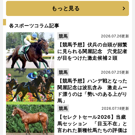
もっと見る
各スポーツコラム記事
競馬
2026.07.26更新
【競馬予想】伏兵の台頭が頻繁
に見られる関屋記念 穴党記者
が目をつけた激走候補２頭
競馬
2026.07.25更新
【競馬予想】ハンデ戦となった
関屋記念は波乱含み 激走ムー
ド漂うのは「勢いのある上がり
馬」
競馬
2026.07.18更新
【セレクトセール2026】当歳
馬セッション 「目玉不在」と
言われた新種牡馬たちの評価は