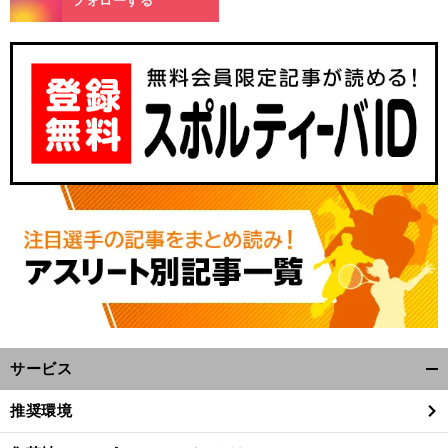
フォローする
サービス
開
く/
推奨環境
閉
じ