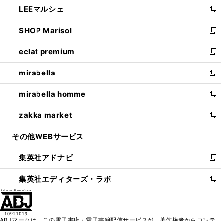
し
LEEマルシェ
く
で
ド
ィ
い
新
開
ウ
ン
ウ
し
SHOP Marisol
く
で
ド
ィ
い
新
開
ウ
ン
ウ
し
eclat premium
く
で
ド
ィ
い
新
開
ウ
ン
ウ
し
mirabella
く
で
ド
ィ
い
新
開
ウ
ン
ウ
し
mirabella homme
く
で
ド
ィ
い
新
開
ウ
ン
ウ
し
zakka market
く
で
ド
ィ
い
新
開
ウ
ン
ウ
し
その他WEBサービス
く
で
ド
ィ
い
開
ウ
ン
ウ
集英社アドナビ
く
で
ド
ィ
新
開
ウ
ン
し
集英社エディターズ・ラボ
く
で
ド
い
新
開
ウ
ウ
し
く
で
ィ
い
開
ン
ウ
ABJマークは、この電子書店・電子書籍配信サービスが、著作権者からコンテ
く