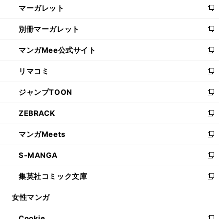
マーガレット
く
で
ド
い
新
開
ウ
ウ
し
別冊マーガレット
く
で
ィ
い
新
開
ン
ウ
し
マンガMee公式サイト
く
ド
ィ
い
新
ウ
ン
ウ
し
リマコミ
で
ド
ィ
い
新
開
ウ
ン
ウ
し
ジャンプTOON
く
で
ド
ィ
い
新
開
ウ
ン
ウ
し
ZEBRACK
く
で
ド
ィ
い
新
開
ウ
ン
ウ
し
マンガMeets
く
で
ド
ィ
い
新
開
ウ
ン
ウ
し
S-MANGA
く
で
ド
ィ
い
新
開
ウ
ン
ウ
し
集英社コミック文庫
く
で
ド
ィ
い
新
開
ウ
ン
ウ
し
女性マンガ
く
で
ド
ィ
い
開
ウ
ン
ウ
Cookie
く
で
ド