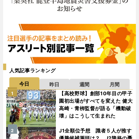
人気記事ランキング
今日
昨日
週間
月間
【高校野球】創部10年目の甲子
1
園初出場がすべてを変えた 健大
高崎・青栁監督が語る「機動破
壊」はこうして生まれた
J1全順位予想 識者５人が推す
2
優勝候補筆頭は？ J2降格の憂