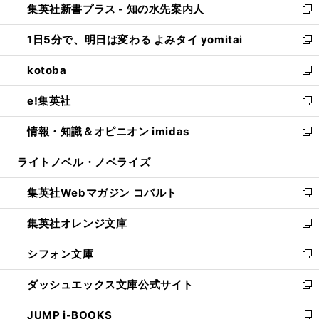
集英社新書プラス - 知の水先案内人
く
ド
ィ
い
新
ウ
ン
ウ
し
1日5分で、明日は変わる よみタイ yomitai
で
ド
ィ
い
新
開
ウ
ン
ウ
し
kotoba
く
で
ド
ィ
い
新
開
ウ
ン
ウ
し
e!集英社
く
で
ド
ィ
い
新
開
ウ
ン
ウ
し
情報・知識＆オピニオン imidas
く
で
ド
ィ
い
新
開
ウ
ン
ウ
し
ライトノベル・ノベライズ
く
で
ド
ィ
い
開
ウ
ン
ウ
集英社Webマガジン コバルト
く
で
ド
ィ
新
開
ウ
ン
し
集英社オレンジ文庫
く
で
ド
い
新
開
ウ
ウ
し
シフォン文庫
く
で
ィ
い
新
開
ン
ウ
し
ダッシュエックス文庫公式サイト
く
ド
ィ
い
新
ウ
ン
ウ
し
JUMP j-BOOKS
で
ド
ィ
い
新