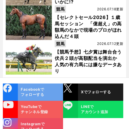
いかに!?
競馬
2026.07.18更新
【セレクトセール2026】１歳
馬セッション 「億超え」の高
額馬のなかで現場のプロがほれ
込んだ４頭
競馬
2026.07.12更新
【競馬予想】七夕賞は舞台合う
伏兵２頭が高額配当を演出か
人気の有力馬には嫌なデータあ
り
cebo
X
Facebookで
Xでフォローする
ok
フォローする
uTube
LINE
YouTubeで
LINEで
チャンネル登録
アカウント追加
stagra
Instagramで
m