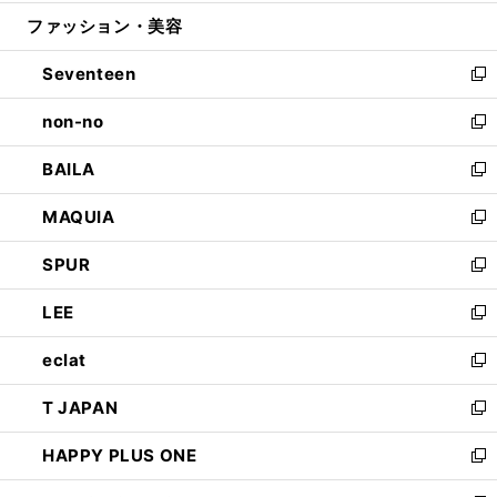
開
ウ
ン
ウ
ファッション・美容
く
で
ド
ィ
開
ウ
ン
Seventeen
く
で
ド
新
開
ウ
し
non-no
く
で
い
新
開
ウ
し
BAILA
く
ィ
い
新
ン
ウ
し
MAQUIA
ド
ィ
い
新
ウ
ン
ウ
し
SPUR
で
ド
ィ
い
新
開
ウ
ン
ウ
し
LEE
く
で
ド
ィ
い
新
開
ウ
ン
ウ
し
eclat
く
で
ド
ィ
い
新
開
ウ
ン
ウ
し
T JAPAN
く
で
ド
ィ
い
新
開
ウ
ン
ウ
し
HAPPY PLUS ONE
く
で
ド
ィ
い
新
開
ウ
ン
ウ
し