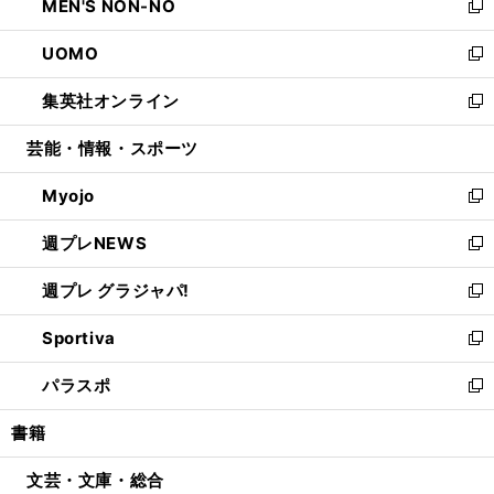
MEN'S NON-NO
く
で
ド
ィ
い
新
開
ウ
ン
ウ
し
UOMO
く
で
ド
ィ
い
新
開
ウ
ン
ウ
し
集英社オンライン
く
で
ド
ィ
い
新
開
ウ
ン
ウ
し
芸能・情報・スポーツ
く
で
ド
ィ
い
開
ウ
ン
ウ
Myojo
く
で
ド
ィ
新
開
ウ
ン
し
週プレNEWS
く
で
ド
い
新
開
ウ
ウ
し
週プレ グラジャパ!
く
で
ィ
い
新
開
ン
ウ
し
Sportiva
く
ド
ィ
い
新
ウ
ン
ウ
し
パラスポ
で
ド
ィ
い
新
開
ウ
ン
ウ
し
書籍
く
で
ド
ィ
い
開
ウ
ン
ウ
文芸・文庫・総合
く
で
ド
ィ