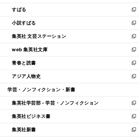
開
ウ
ン
すばる
く
で
ド
新
開
ウ
し
小説すばる
く
で
い
新
開
ウ
し
集英社 文芸ステーション
く
ィ
い
新
ン
ウ
し
web 集英社文庫
ド
ィ
い
新
ウ
ン
ウ
し
青春と読書
で
ド
ィ
い
新
開
ウ
ン
ウ
し
アジア人物史
く
で
ド
ィ
い
新
開
ウ
ン
ウ
し
学芸・ノンフィクション・新書
く
で
ド
ィ
い
開
ウ
ン
ウ
集英社学芸部 - 学芸・ノンフィクション
く
で
ド
ィ
新
開
ウ
ン
し
集英社ビジネス書
く
で
ド
い
新
開
ウ
ウ
し
集英社新書
く
で
ィ
い
新
開
ン
ウ
し