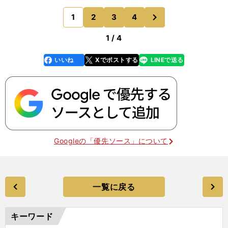
５歳）に、福永騎手が騎乗することになりました。
次
1
2
3
4
のページへ
これには、ちょっ
1 / 4
いいね
Xでポストする
LINEで送る
line
faceboo
x
k
Googleの「優先ソース」について
一覧に戻る
キーワード