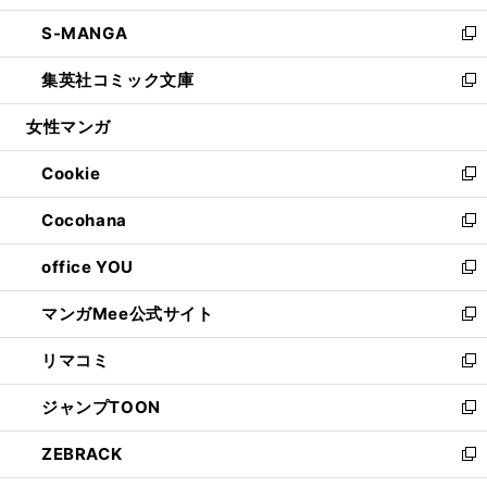
開
ウ
ン
ウ
し
S-MANGA
く
で
ド
ィ
い
新
開
ウ
ン
ウ
し
集英社コミック文庫
く
で
ド
ィ
い
新
開
ウ
ン
ウ
し
女性マンガ
く
で
ド
ィ
い
開
ウ
ン
ウ
Cookie
く
で
ド
ィ
新
開
ウ
ン
し
Cocohana
く
で
ド
い
新
開
ウ
ウ
し
office YOU
く
で
ィ
い
新
開
ン
ウ
し
マンガMee公式サイト
く
ド
ィ
い
新
ウ
ン
ウ
し
リマコミ
で
ド
ィ
い
新
開
ウ
ン
ウ
し
ジャンプTOON
く
で
ド
ィ
い
新
開
ウ
ン
ウ
し
ZEBRACK
く
で
ド
ィ
い
新
開
ウ
ン
ウ
し