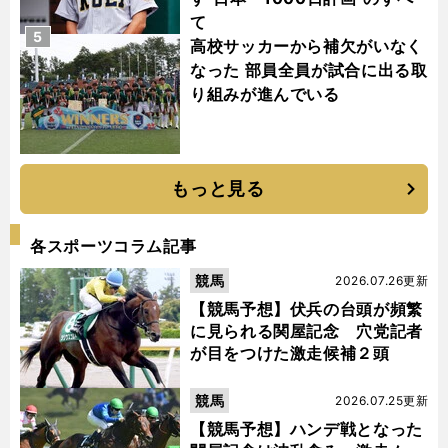
て
5
高校サッカーから補欠がいなく
なった 部員全員が試合に出る取
り組みが進んでいる
もっと見る
各スポーツコラム記事
競馬
2026.07.26更新
【競馬予想】伏兵の台頭が頻繁
に見られる関屋記念 穴党記者
が目をつけた激走候補２頭
競馬
2026.07.25更新
【競馬予想】ハンデ戦となった