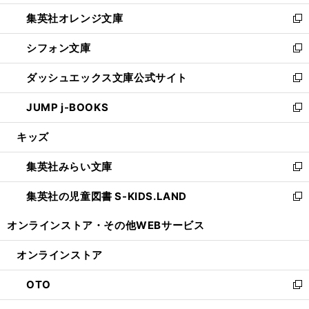
開
ウ
ン
し
集英社オレンジ文庫
く
で
ド
い
新
開
ウ
ウ
し
シフォン文庫
く
で
ィ
い
新
開
ン
ウ
し
ダッシュエックス文庫公式サイト
く
ド
ィ
い
新
ウ
ン
ウ
し
JUMP j-BOOKS
で
ド
ィ
い
新
開
ウ
ン
ウ
し
キッズ
く
で
ド
ィ
い
開
ウ
ン
ウ
集英社みらい文庫
く
で
ド
ィ
新
開
ウ
ン
し
集英社の児童図書 S-KIDS.LAND
く
で
ド
い
新
開
ウ
ウ
し
オンラインストア・
その他WEBサービス
く
で
ィ
い
開
ン
ウ
オンラインストア
く
ド
ィ
ウ
ン
OTO
で
ド
新
開
ウ
し