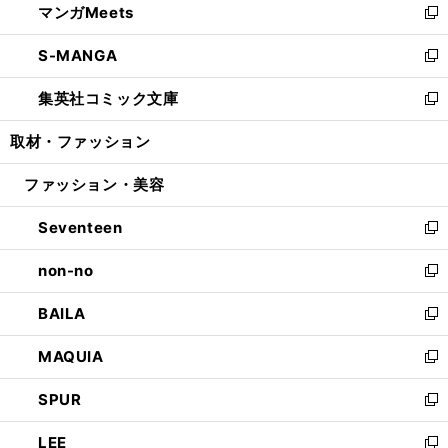
マンガMeets
く
で
ド
ィ
い
新
開
ウ
ン
ウ
し
S-MANGA
く
で
ド
ィ
い
新
開
ウ
ン
ウ
し
集英社コミック文庫
く
で
ド
ィ
い
新
開
ウ
ン
ウ
し
取材・ファッション
く
で
ド
ィ
い
開
ウ
ン
ウ
ファッション・美容
く
で
ド
ィ
開
ウ
ン
Seventeen
く
で
ド
新
開
ウ
し
non-no
く
で
い
新
開
ウ
し
BAILA
く
ィ
い
新
ン
ウ
し
MAQUIA
ド
ィ
い
新
ウ
ン
ウ
し
SPUR
で
ド
ィ
い
新
開
ウ
ン
ウ
し
LEE
く
で
ド
ィ
い
新