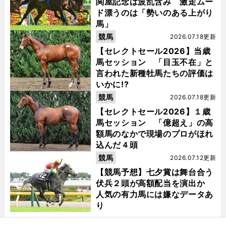
関屋記念は波乱含み 激走ムー
ド漂うのは「勢いのある上がり
馬」
競馬
2026.07.18更新
【セレクトセール2026】当歳
馬セッション 「目玉不在」と
言われた新種牡馬たちの評価は
いかに!?
競馬
2026.07.18更新
【セレクトセール2026】１歳
馬セッション 「億超え」の高
額馬のなかで現場のプロがほれ
込んだ４頭
競馬
2026.07.12更新
【競馬予想】七夕賞は舞台合う
伏兵２頭が高額配当を演出か
人気の有力馬には嫌なデータあ
り