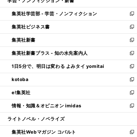
学芸・ノンフィクション・新書
く
で
ド
ィ
い
開
ウ
ン
ウ
集英社学芸部 - 学芸・ノンフィクション
く
で
ド
ィ
新
開
ウ
ン
し
集英社ビジネス書
く
で
ド
い
新
開
ウ
ウ
し
集英社新書
く
で
ィ
い
新
開
ン
ウ
し
集英社新書プラス - 知の水先案内人
く
ド
ィ
い
新
ウ
ン
ウ
し
1日5分で、明日は変わる よみタイ yomitai
で
ド
ィ
い
新
開
ウ
ン
ウ
し
kotoba
く
で
ド
ィ
い
新
開
ウ
ン
ウ
し
e!集英社
く
で
ド
ィ
い
新
開
ウ
ン
ウ
し
情報・知識＆オピニオン imidas
く
で
ド
ィ
い
新
開
ウ
ン
ウ
し
ライトノベル・ノベライズ
く
で
ド
ィ
い
開
ウ
ン
ウ
集英社Webマガジン コバルト
く
で
ド
ィ
新