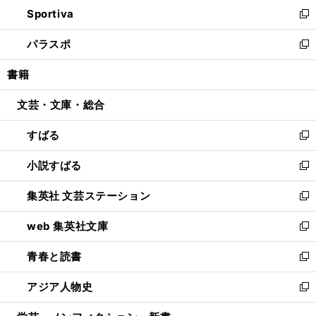
ウ
し
Sportiva
く
ド
ィ
い
新
ウ
ン
ウ
し
パラスポ
で
ド
ィ
い
新
開
ウ
ン
ウ
し
書籍
く
で
ド
ィ
い
開
ウ
ン
ウ
文芸・文庫・総合
く
で
ド
ィ
開
ウ
ン
すばる
く
で
ド
新
開
ウ
し
小説すばる
く
で
い
新
開
ウ
し
集英社 文芸ステーション
く
ィ
い
新
ン
ウ
し
web 集英社文庫
ド
ィ
い
新
ウ
ン
ウ
し
青春と読書
で
ド
ィ
い
新
開
ウ
ン
ウ
し
アジア人物史
く
で
ド
ィ
い
新
開
ウ
ン
ウ
し