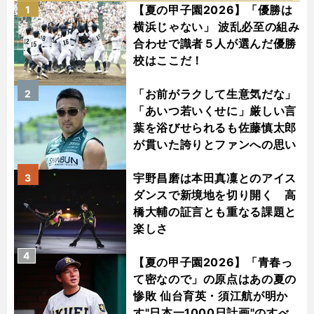
【夏の甲子園2026】「優勝は
1
横浜じゃない」 波乱必至の組み
合わせで識者５人が選んだ優勝
校はここだ！
「お前がラクして生意気だな」
2
「あいつ若いくせに」厳しい言
葉を浴びせられるも佐藤慎太郎
が貫いた誇りとファンへの思い
宇野昌磨は本田真凜とのアイス
3
ダンスで新境地を切り開く 高
橋大輔の証言とも重なる課題と
楽しさ
4
【夏の甲子園2026】「青春っ
て密なので」の原点はあの夏の
惨敗 仙台育英・須江航が明か
す"日本一1000日計画"のすべ