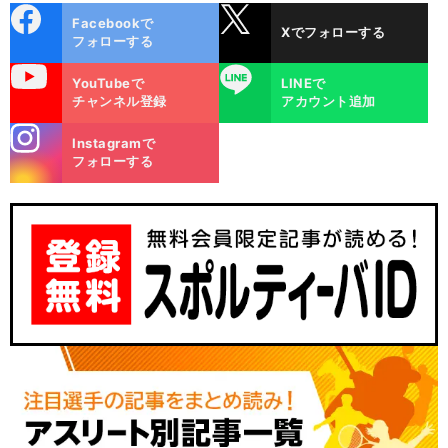
cebo
X
Facebookで
Xでフォローする
ok
フォローする
uTube
LINE
YouTubeで
LINEで
チャンネル登録
アカウント追加
stagra
Instagramで
m
フォローする