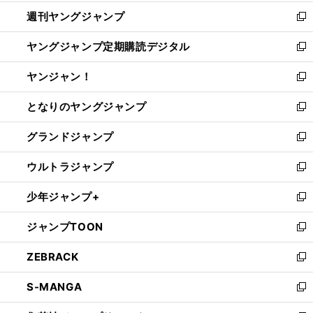
開
ウ
ン
ウ
週刊ヤングジャンプ
く
で
ド
ィ
新
開
ウ
ン
し
ヤングジャンプ定期購読デジタル
く
で
ド
い
新
開
ウ
ウ
し
ヤンジャン！
く
で
ィ
い
新
開
ン
ウ
し
となりのヤングジャンプ
く
ド
ィ
い
新
ウ
ン
ウ
し
グランドジャンプ
で
ド
ィ
い
新
開
ウ
ン
ウ
し
ウルトラジャンプ
く
で
ド
ィ
い
新
開
ウ
ン
ウ
し
少年ジャンプ+
く
で
ド
ィ
い
新
開
ウ
ン
ウ
し
ジャンプTOON
く
で
ド
ィ
い
新
開
ウ
ン
ウ
し
ZEBRACK
く
で
ド
ィ
い
新
開
ウ
ン
ウ
し
S-MANGA
く
で
ド
ィ
い
新
開
ウ
ン
ウ
し