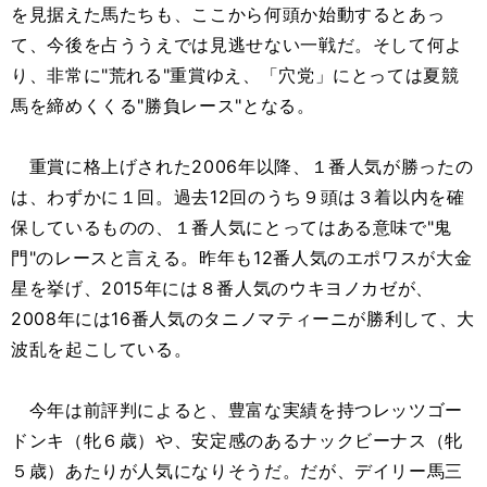
を見据えた馬たちも、ここから何頭か始動するとあっ
て、今後を占ううえでは見逃せない一戦だ。そして何よ
り、非常に"荒れる"重賞ゆえ、「穴党」にとっては夏競
馬を締めくくる"勝負レース"となる。
重賞に格上げされた2006年以降、１番人気が勝ったの
は、わずかに１回。過去12回のうち９頭は３着以内を確
保しているものの、１番人気にとってはある意味で"鬼
門"のレースと言える。昨年も12番人気のエポワスが大金
星を挙げ、2015年には８番人気のウキヨノカゼが、
2008年には16番人気のタニノマティーニが勝利して、大
波乱を起こしている。
今年は前評判によると、豊富な実績を持つレッツゴー
ドンキ（牝６歳）や、安定感のあるナックビーナス（牝
５歳）あたりが人気になりそうだ。だが、デイリー馬三