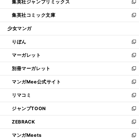
集英社ジャンプリミックス
く
で
ド
ィ
い
新
開
ウ
ン
ウ
し
集英社コミック文庫
く
で
ド
ィ
い
新
開
ウ
ン
ウ
し
少女マンガ
く
で
ド
ィ
い
開
ウ
ン
ウ
りぼん
く
で
ド
ィ
新
開
ウ
ン
し
マーガレット
く
で
ド
い
新
開
ウ
ウ
し
別冊マーガレット
く
で
ィ
い
新
開
ン
ウ
し
マンガMee公式サイト
く
ド
ィ
い
新
ウ
ン
ウ
し
リマコミ
で
ド
ィ
い
新
開
ウ
ン
ウ
し
ジャンプTOON
く
で
ド
ィ
い
新
開
ウ
ン
ウ
し
ZEBRACK
く
で
ド
ィ
い
新
開
ウ
ン
ウ
し
マンガMeets
く
で
ド
ィ
い
新