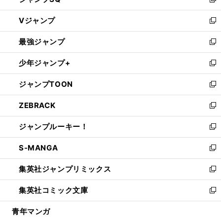
い
新
ウ
し
Vジャンプ
ィ
い
新
ン
ウ
し
最強ジャンプ
ド
ィ
い
新
ウ
ン
ウ
し
少年ジャンプ+
で
ド
ィ
い
新
開
ウ
ン
ウ
し
ジャンプTOON
く
で
ド
ィ
い
新
開
ウ
ン
ウ
し
ZEBRACK
く
で
ド
ィ
い
新
開
ウ
ン
ウ
し
ジャンプルーキー！
く
で
ド
ィ
い
新
開
ウ
ン
ウ
し
S-MANGA
く
で
ド
ィ
い
新
開
ウ
ン
ウ
し
集英社ジャンプリミックス
く
で
ド
ィ
い
新
開
ウ
ン
ウ
し
集英社コミック文庫
く
で
ド
ィ
い
新
開
ウ
ン
ウ
し
青年マンガ
く
で
ド
ィ
い