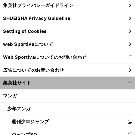
じ
集英社プライバシーガイドライン
い
る
ウ
SHUEISHA Privacy Guideline
ィ
ン
Setting of Cookies
ド
ウ
web Sportivaについて
で
開
Web Sportivaについてのお問い合わせ
く
新
し
広告についてのお問い合わせ
い
ウ
集英社サイト
ィ
開
ン
く/
マンガ
ド
閉
ウ
じ
少年マンガ
で
る
開
週刊少年ジャンプ
く
新
し
ジャンプSQ