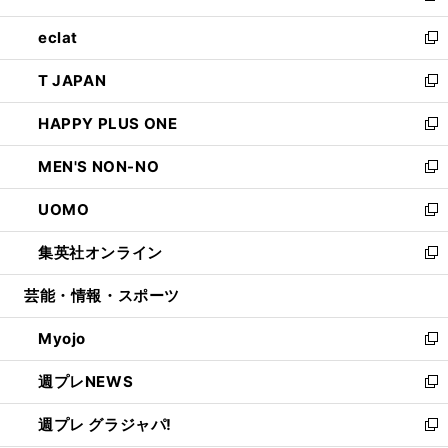
開
ウ
ン
ウ
し
eclat
く
で
ド
ィ
い
新
開
ウ
ン
ウ
し
T JAPAN
く
で
ド
ィ
い
新
開
ウ
ン
ウ
し
HAPPY PLUS ONE
く
で
ド
ィ
い
新
開
ウ
ン
ウ
し
MEN'S NON-NO
く
で
ド
ィ
い
新
開
ウ
ン
ウ
し
UOMO
く
で
ド
ィ
い
新
開
ウ
ン
ウ
し
集英社オンライン
く
で
ド
ィ
い
新
開
ウ
ン
ウ
し
芸能・情報・スポーツ
く
で
ド
ィ
い
開
ウ
ン
ウ
Myojo
く
で
ド
ィ
新
開
ウ
ン
し
週プレNEWS
く
で
ド
い
新
開
ウ
ウ
し
週プレ グラジャパ!
く
で
ィ
い
新
開
ン