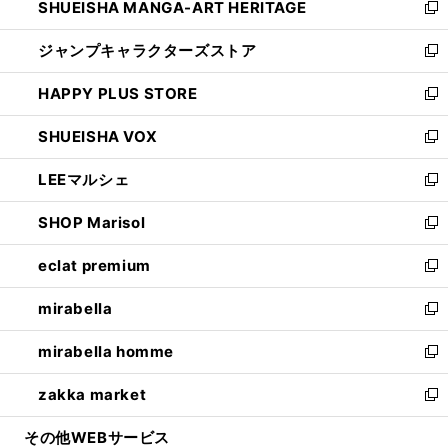
SHUEISHA MANGA-ART HERITAGE
く
で
い
新
開
ウ
し
ジャンプキャラクターズストア
く
ィ
い
新
ン
ウ
し
HAPPY PLUS STORE
ド
ィ
い
新
ウ
ン
ウ
し
SHUEISHA VOX
で
ド
ィ
い
新
開
ウ
ン
ウ
し
LEEマルシェ
く
で
ド
ィ
い
新
開
ウ
ン
ウ
し
SHOP Marisol
く
で
ド
ィ
い
新
開
ウ
ン
ウ
し
eclat premium
く
で
ド
ィ
い
新
開
ウ
ン
ウ
し
mirabella
く
で
ド
ィ
い
新
開
ウ
ン
ウ
し
mirabella homme
く
で
ド
ィ
い
新
開
ウ
ン
ウ
し
zakka market
く
で
ド
ィ
い
新
開
ウ
ン
ウ
し
その他WEBサービス
く
で
ド
ィ
い