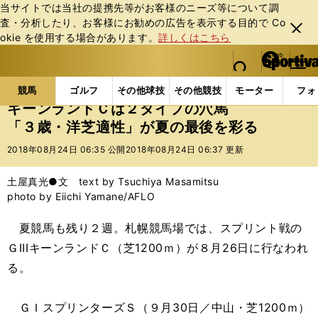
当サイトでは当社の提携先等がお客様のニーズ等について調
査・分析したり、お客様にお勧めの広告を表⽰する⽬的で Co
閉じ
okie を使⽤する場合があります。
詳しくはこちら
る
マイペ
web Sportiva (webスポルティーバ)
検索
メニュ
we
ー
競馬の記事一覧
競馬
キーンランドＣは２タイプの
b
ジ
競馬
ゴルフ
その他球技
その他競技
モーター
フォ
ス
キーンランドＣは２タイプの穴馬
ポ
「３歳・洋芝適性」が夏の最後を彩る
ル
テ
2018年08月24日 06:35 公開
2018年08月24日 06:37 更新
ィ
ー
土屋真光●文 text by Tsuchiya Masamitsu
バ
photo by Eiichi Yamane/AFLO
夏競馬も残り２週。札幌競馬場では、スプリント戦の
ＧIIIキーンランドＣ（芝1200ｍ）が８月26日に行なわれ
る。
ＧＩスプリンターズＳ（９月30日／中山・芝1200ｍ）