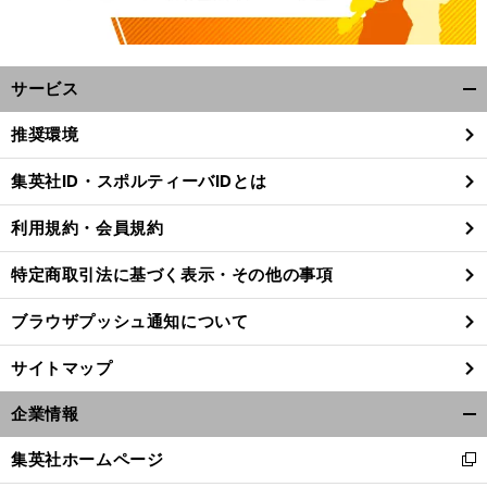
サービス
開
く/
推奨環境
閉
じ
集英社ID・スポルティーバIDとは
る
利用規約・会員規約
特定商取引法に基づく表示・その他の事項
ブラウザプッシュ通知について
サイトマップ
企業情報
開
短
、
く/
前
集英社ホームページ
へ
0
新
閉
し