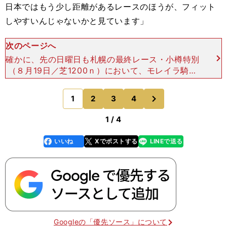
日本ではもう少し距離があるレースのほうが、フィット
しやすいんじゃないかと見ています」
次のページへ
確かに、先の日曜日も札幌の最終レース・小樽特別
（８月19日／芝1200ｎ）において、モレイラ騎手
は１番人気のマイネルパッセに騎乗して８着に敗れ
た。さらに、今回のレースにも出走するデアレガー
次
1
2
3
4
のページへ
ロ（牝４歳）
1 / 4
いいね
Xでポストする
LINEで送る
line
faceboo
x
k
Googleの「優先ソース」について