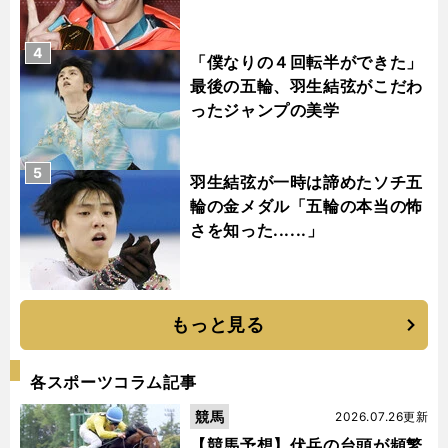
4
「僕なりの４回転半ができた」
最後の五輪、羽生結弦がこだわ
ったジャンプの美学
5
羽生結弦が一時は諦めたソチ五
輪の金メダル「五輪の本当の怖
さを知った......」
もっと見る
各スポーツコラム記事
競馬
2026.07.26更新
【競馬予想】伏兵の台頭が頻繁