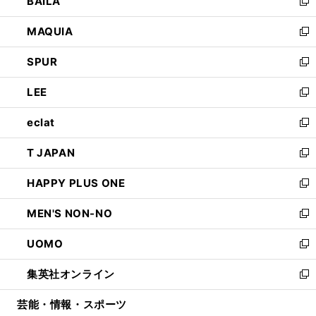
BAILA
く
ィ
い
新
ン
ウ
し
MAQUIA
ド
ィ
い
新
ウ
ン
ウ
し
SPUR
で
ド
ィ
い
新
開
ウ
ン
ウ
し
LEE
く
で
ド
ィ
い
新
開
ウ
ン
ウ
し
eclat
く
で
ド
ィ
い
新
開
ウ
ン
ウ
し
T JAPAN
く
で
ド
ィ
い
新
開
ウ
ン
ウ
し
HAPPY PLUS ONE
く
で
ド
ィ
い
新
開
ウ
ン
ウ
し
MEN'S NON-NO
く
で
ド
ィ
い
新
開
ウ
ン
ウ
し
UOMO
く
で
ド
ィ
い
新
開
ウ
ン
ウ
し
集英社オンライン
く
で
ド
ィ
い
新
開
ウ
ン
ウ
し
芸能・情報・スポーツ
く
で
ド
ィ
い