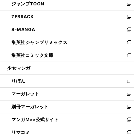
ジャンプTOON
く
で
ド
ィ
い
新
開
ウ
ン
ウ
し
ZEBRACK
く
で
ド
ィ
い
新
開
ウ
ン
ウ
し
S-MANGA
く
で
ド
ィ
い
新
開
ウ
ン
ウ
し
集英社ジャンプリミックス
く
で
ド
ィ
い
新
開
ウ
ン
ウ
し
集英社コミック文庫
く
で
ド
ィ
い
新
開
ウ
ン
ウ
し
少女マンガ
く
で
ド
ィ
い
開
ウ
ン
ウ
りぼん
く
で
ド
ィ
新
開
ウ
ン
し
マーガレット
く
で
ド
い
新
開
ウ
ウ
し
別冊マーガレット
く
で
ィ
い
新
開
ン
ウ
し
マンガMee公式サイト
く
ド
ィ
い
新
ウ
ン
ウ
し
リマコミ
で
ド
ィ
い
新