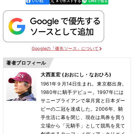
いいね
Xでポストする
LINEで送る
line
faceboo
x
k
Googleの「優先ソース」について
著者プロフィール
大西直宏 (おおにし・なおひろ)
1961年９月14日生まれ。東京都出身。
1980年に騎手デビュー。1997年には
サニーブライアンで皐月賞と日本ダー
ビーの二冠を達成した。2006年、騎
手生活に幕を閉じ、現在は馬券を買う
立場から「元騎手」として競馬を見て
創造するターフ・メディア・クリエイ