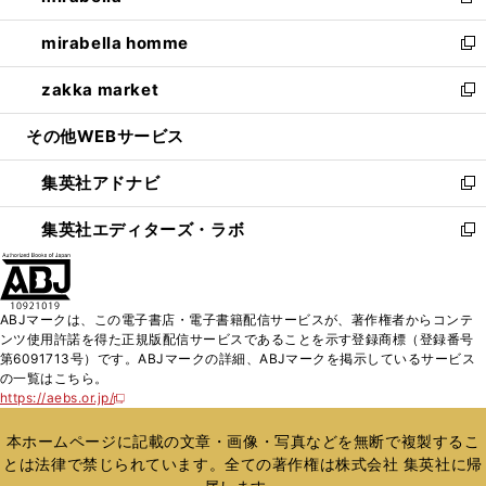
新
開
ウ
ン
ウ
し
mirabella homme
く
で
ド
ィ
い
新
開
ウ
ン
ウ
し
zakka market
く
で
ド
ィ
い
新
開
ウ
ン
ウ
し
その他WEBサービス
く
で
ド
ィ
い
開
ウ
ン
ウ
集英社アドナビ
く
で
ド
ィ
新
開
ウ
ン
し
集英社エディターズ・ラボ
く
で
ド
い
新
開
ウ
ウ
し
く
で
ィ
い
開
ン
ウ
ABJマークは、この電子書店・電子書籍配信サービスが、著作権者からコンテ
く
ド
ィ
ンツ使用許諾を得た正規版配信サービスであることを示す登録商標（登録番号
ウ
ン
第6091713号）です。ABJマークの詳細、ABJマークを掲示しているサービス
で
ド
の一覧はこちら。
開
ウ
https://aebs.or.jp/
新
く
で
し
い
開
本ホームページに記載の文章・画像・写真などを無断で複製するこ
ウ
く
とは法律で禁じられています。全ての著作権は株式会社 集英社に帰
ィ