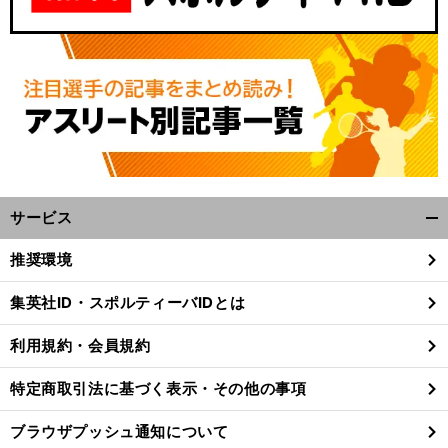
サービス
開
く/
前
・
・
」
前
推奨環境
へ
閉
じ
集英社ID・スポルティーバIDとは
る
利用規約・会員規約
特定商取引法に基づく表示・その他の事項
ブラウザプッシュ通知について