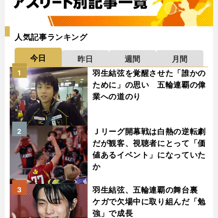
人気記事ランキング
今日
昨日
週間
月間
羽生結弦を覚醒させた「誰かの
1
ために」の思い 五輪連覇の偉
業への道のり
Ｊリーグ開幕戦は白熱の逆転劇
2
だが観客、視聴者にとって「価
値あるイベント」になっていた
か
羽生結弦、五輪連覇の舞台裏
3
ケガで欠場中に取り組んだ「勉
強」で成長