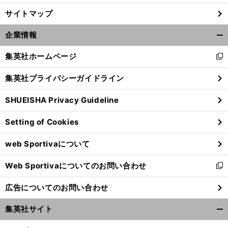
サイトマップ
企業情報
開
く/
集英社ホームページ
新
閉
し
じ
集英社プライバシーガイドライン
い
る
ウ
SHUEISHA Privacy Guideline
ィ
ン
Setting of Cookies
ド
ウ
web Sportivaについて
で
開
Web Sportivaについてのお問い合わせ
く
新
し
広告についてのお問い合わせ
い
ウ
集英社サイト
ィ
開
ン
く/