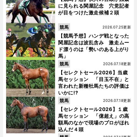
に見られる関屋記念 穴党記者
が目をつけた激走候補２頭
競馬
2026.07.25更新
【競馬予想】ハンデ戦となった
関屋記念は波乱含み 激走ムー
ド漂うのは「勢いのある上がり
馬」
競馬
2026.07.18更新
【セレクトセール2026】当歳
馬セッション 「目玉不在」と
言われた新種牡馬たちの評価は
いかに!?
競馬
2026.07.18更新
【セレクトセール2026】１歳
馬セッション 「億超え」の高
額馬のなかで現場のプロがほれ
込んだ４頭