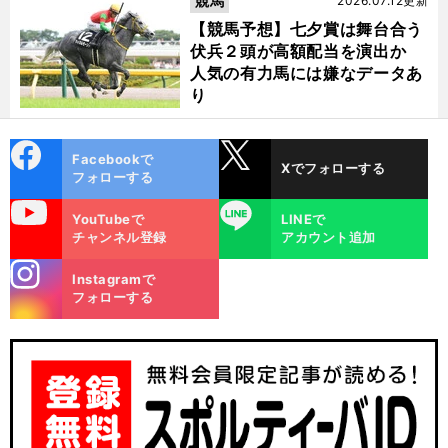
競馬
2026.07.12更新
【競馬予想】七夕賞は舞台合う
伏兵２頭が高額配当を演出か
人気の有力馬には嫌なデータあ
り
cebo
X
Facebookで
Xでフォローする
ok
フォローする
uTube
LINE
YouTubeで
LINEで
チャンネル登録
アカウント追加
stagra
Instagramで
m
フォローする