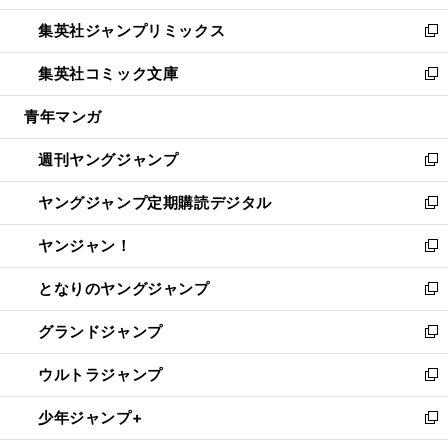
開
ウ
ン
ウ
し
集英社ジャンプリミックス
く
で
ド
ィ
い
新
開
ウ
ン
ウ
し
集英社コミック文庫
く
で
ド
ィ
い
新
開
ウ
ン
ウ
し
青年マンガ
く
で
ド
ィ
い
開
ウ
ン
ウ
週刊ヤングジャンプ
く
で
ド
ィ
新
開
ウ
ン
し
ヤングジャンプ定期購読デジタル
く
で
ド
い
新
開
ウ
ウ
し
ヤンジャン！
く
で
ィ
い
新
開
ン
ウ
し
となりのヤングジャンプ
く
ド
ィ
い
新
ウ
ン
ウ
し
グランドジャンプ
で
ド
ィ
い
新
開
ウ
ン
ウ
し
ウルトラジャンプ
く
で
ド
ィ
い
新
開
ウ
ン
ウ
し
少年ジャンプ+
く
で
ド
ィ
い
新
開
ウ
ン
ウ
し