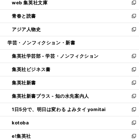
web 集英社文庫
ド
ィ
い
新
ウ
ン
ウ
し
青春と読書
で
ド
ィ
い
新
開
ウ
ン
ウ
し
アジア人物史
く
で
ド
ィ
い
新
開
ウ
ン
ウ
し
学芸・ノンフィクション・新書
く
で
ド
ィ
い
開
ウ
ン
ウ
集英社学芸部 - 学芸・ノンフィクション
く
で
ド
ィ
新
開
ウ
ン
し
集英社ビジネス書
く
で
ド
い
新
開
ウ
ウ
し
集英社新書
く
で
ィ
い
新
開
ン
ウ
し
集英社新書プラス - 知の水先案内人
く
ド
ィ
い
新
ウ
ン
ウ
し
1日5分で、明日は変わる よみタイ yomitai
で
ド
ィ
い
新
開
ウ
ン
ウ
し
kotoba
く
で
ド
ィ
い
新
開
ウ
ン
ウ
し
e!集英社
く
で
ド
ィ
い
新