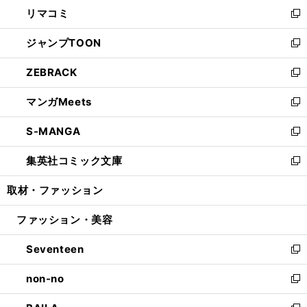
ウ
し
リマコミ
で
ド
ィ
い
新
開
ウ
ン
ウ
し
ジャンプTOON
く
で
ド
ィ
い
新
開
ウ
ン
ウ
し
ZEBRACK
く
で
ド
ィ
い
新
開
ウ
ン
ウ
し
マンガMeets
く
で
ド
ィ
い
新
開
ウ
ン
ウ
し
S-MANGA
く
で
ド
ィ
い
新
開
ウ
ン
ウ
し
集英社コミック文庫
く
で
ド
ィ
い
新
開
ウ
ン
ウ
し
取材・ファッション
く
で
ド
ィ
い
開
ウ
ン
ウ
ファッション・美容
く
で
ド
ィ
開
ウ
ン
Seventeen
く
で
ド
新
開
ウ
し
non-no
く
で
い
新
開
ウ
し