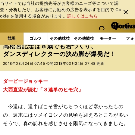
当サイトでは当社の提携先等がお客様のニーズ等について調
査・分析したり、お客様にお勧めの広告を表⽰する⽬的で Co
閉じ
okie を使⽤する場合があります。
詳しくはこちら
る
マイペ
web Sportiva (webスポルティーバ)
検索
メニュ
we
ー
競馬の記事一覧
競馬
高松宮記念は８歳でも若づく
b
ジ
競馬
ゴルフ
その他球技
その他競技
モーター
フォ
ス
高松宮記念は８歳でも若づくり、
ポ
ダンスディレクターの決め脚が爆発だ！
ル
テ
2018年03月24日 07:45 公開
2018年03月24日 07:48 更新
ィ
ー
バ
ダービージョッキー
大西直宏が読む「３連単のヒモ穴」
今週は、週半ばこそ雪がちらつくほど寒かったもの
の、週末にはソメイヨシノの見頃を迎えるところが多い
そうで、春の訪れを感じさせる陽気になってきました。