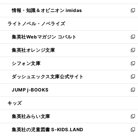
開
ウ
ン
ウ
し
情報・知識＆オピニオン imidas
く
で
ド
ィ
い
新
開
ウ
ン
ウ
し
ライトノベル・ノベライズ
く
で
ド
ィ
い
開
ウ
ン
ウ
集英社Webマガジン コバルト
く
で
ド
ィ
新
開
ウ
ン
し
集英社オレンジ文庫
く
で
ド
い
新
開
ウ
ウ
し
シフォン文庫
く
で
ィ
い
新
開
ン
ウ
し
ダッシュエックス文庫公式サイト
く
ド
ィ
い
新
ウ
ン
ウ
し
JUMP j-BOOKS
で
ド
ィ
い
新
開
ウ
ン
ウ
し
キッズ
く
で
ド
ィ
い
開
ウ
ン
ウ
集英社みらい文庫
く
で
ド
ィ
新
開
ウ
ン
し
集英社の児童図書 S-KIDS.LAND
く
で
ド
い
新
開
ウ
ウ
し