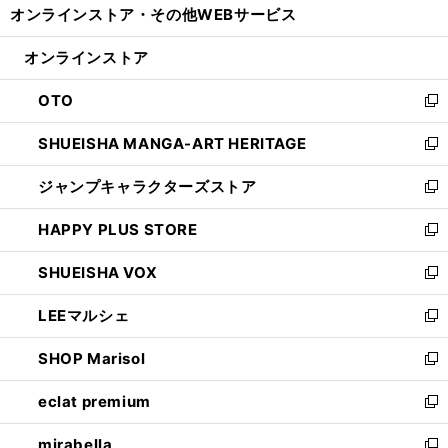
オンラインストア・
その他WEBサービス
く
で
ィ
い
開
ン
ウ
オンラインストア
く
ド
ィ
ウ
ン
OTO
で
ド
新
開
ウ
し
SHUEISHA MANGA-ART HERITAGE
く
で
い
新
開
ウ
し
ジャンプキャラクターズストア
く
ィ
い
新
ン
ウ
し
HAPPY PLUS STORE
ド
ィ
い
新
ウ
ン
ウ
し
SHUEISHA VOX
で
ド
ィ
い
新
開
ウ
ン
ウ
し
LEEマルシェ
く
で
ド
ィ
い
新
開
ウ
ン
ウ
し
SHOP Marisol
く
で
ド
ィ
い
新
開
ウ
ン
ウ
し
eclat premium
く
で
ド
ィ
い
新
開
ウ
ン
ウ
し
mirabella
く
で
ド
ィ
い