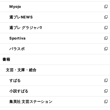
開
ウ
ン
ウ
Myojo
く
で
ド
ィ
新
開
ウ
ン
し
週プレNEWS
く
で
ド
い
新
開
ウ
ウ
し
週プレ グラジャパ!
く
で
ィ
い
新
開
ン
ウ
し
Sportiva
く
ド
ィ
い
新
ウ
ン
ウ
し
パラスポ
で
ド
ィ
い
新
開
ウ
ン
ウ
し
書籍
く
で
ド
ィ
い
開
ウ
ン
ウ
文芸・文庫・総合
く
で
ド
ィ
開
ウ
ン
すばる
く
で
ド
新
開
ウ
し
小説すばる
く
で
い
新
開
ウ
し
集英社 文芸ステーション
く
ィ
い
新
ン
ウ
し