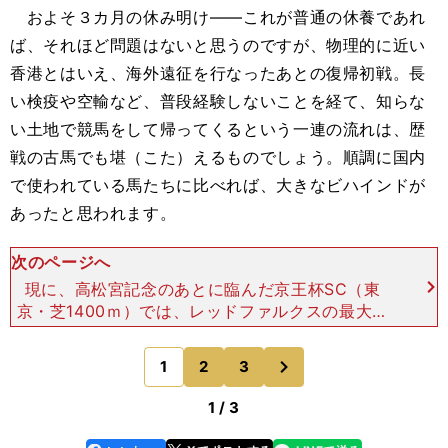
およそ３カ月の休み明け――これが普通の休養であれ
ば、それほど問題はないと思うのですが、物理的に近い
香港とはいえ、海外遠征を行なったあとの復帰初戦。長
い検疫や空輸など、普段経験しないことを経て、知らな
い土地で競馬をして帰ってくるという一連の流れは、歴
戦の古馬でも堪（こた）えるものでしょう。順調に国内
で使われている馬たちに比べれば、大きなビハインドが
あったと思われます。
次のページへ
現に、高松宮記念のあとに臨んだ京王杯SC（東
京・芝1400ｍ）では、レッドファルクスの最大の
武器である目の覚めるような決め手を見せて、見事
な勝利を挙げています。これこそ、この馬本来の姿
次
1
2
3
のページへ
だったと言えるの
1 / 3