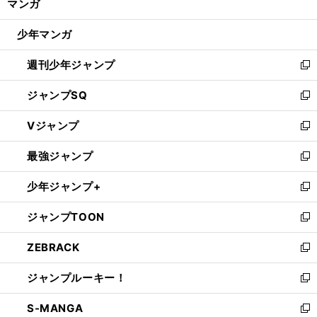
マンガ
ド
閉
ウ
じ
少年マンガ
で
る
開
週刊少年ジャンプ
く
新
し
ジャンプSQ
い
新
ウ
し
Vジャンプ
ィ
い
新
ン
ウ
し
最強ジャンプ
ド
ィ
い
新
ウ
ン
ウ
し
少年ジャンプ+
で
ド
ィ
い
新
開
ウ
ン
ウ
し
ジャンプTOON
く
で
ド
ィ
い
新
開
ウ
ン
ウ
し
ZEBRACK
く
で
ド
ィ
い
新
開
ウ
ン
ウ
し
ジャンプルーキー！
く
で
ド
ィ
い
新
開
ウ
ン
ウ
し
S-MANGA
く
で
ド
ィ
い
新