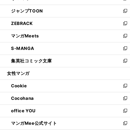
開
ウ
ン
ウ
し
ジャンプTOON
く
で
ド
ィ
い
新
開
ウ
ン
ウ
し
ZEBRACK
く
で
ド
ィ
い
新
開
ウ
ン
ウ
し
マンガMeets
く
で
ド
ィ
い
新
開
ウ
ン
ウ
し
S-MANGA
く
で
ド
ィ
い
新
開
ウ
ン
ウ
し
集英社コミック文庫
く
で
ド
ィ
い
新
開
ウ
ン
ウ
し
女性マンガ
く
で
ド
ィ
い
開
ウ
ン
ウ
Cookie
く
で
ド
ィ
新
開
ウ
ン
し
Cocohana
く
で
ド
い
新
開
ウ
ウ
し
office YOU
く
で
ィ
い
新
開
ン
ウ
し
マンガMee公式サイト
く
ド
ィ
い
新
ウ
ン