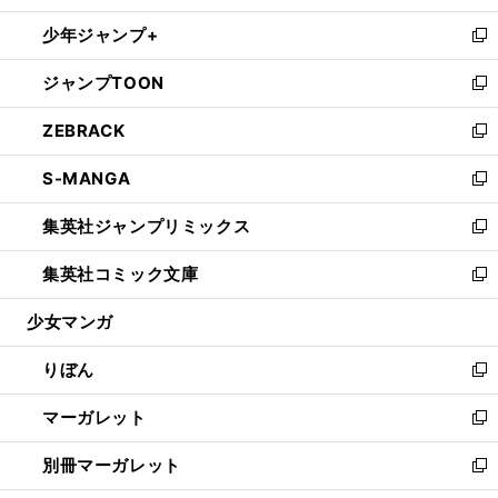
開
ウ
ン
ウ
し
少年ジャンプ+
く
で
ド
ィ
い
新
開
ウ
ン
ウ
し
ジャンプTOON
く
で
ド
ィ
い
新
開
ウ
ン
ウ
し
ZEBRACK
く
で
ド
ィ
い
新
開
ウ
ン
ウ
し
S-MANGA
く
で
ド
ィ
い
新
開
ウ
ン
ウ
し
集英社ジャンプリミックス
く
で
ド
ィ
い
新
開
ウ
ン
ウ
し
集英社コミック文庫
く
で
ド
ィ
い
新
開
ウ
ン
ウ
し
少女マンガ
く
で
ド
ィ
い
開
ウ
ン
ウ
りぼん
く
で
ド
ィ
新
開
ウ
ン
し
マーガレット
く
で
ド
い
新
開
ウ
ウ
し
別冊マーガレット
く
で
ィ
い
新
開
ン
ウ
し