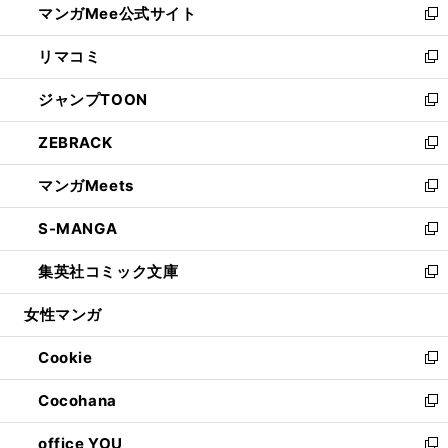
マンガMee公式サイト
く
ド
ィ
い
新
ウ
ン
ウ
し
リマコミ
で
ド
ィ
い
新
開
ウ
ン
ウ
し
ジャンプTOON
く
で
ド
ィ
い
新
開
ウ
ン
ウ
し
ZEBRACK
く
で
ド
ィ
い
新
開
ウ
ン
ウ
し
マンガMeets
く
で
ド
ィ
い
新
開
ウ
ン
ウ
し
S-MANGA
く
で
ド
ィ
い
新
開
ウ
ン
ウ
し
集英社コミック文庫
く
で
ド
ィ
い
新
開
ウ
ン
ウ
し
女性マンガ
く
で
ド
ィ
い
開
ウ
ン
ウ
Cookie
く
で
ド
ィ
新
開
ウ
ン
し
Cocohana
く
で
ド
い
新
開
ウ
ウ
し
office YOU
く
で
ィ
い
新