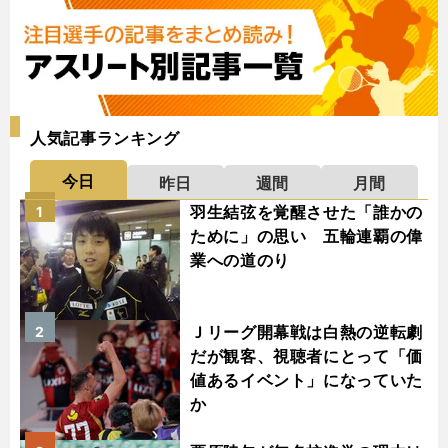
人気記事ランキング
今日
昨日
週間
月間
羽生結弦を覚醒させた「誰かの
1
ために」の思い 五輪連覇の偉
業への道のり
Ｊリーグ開幕戦は白熱の逆転劇
2
だが観客、視聴者にとって「価
値あるイベント」になっていた
か