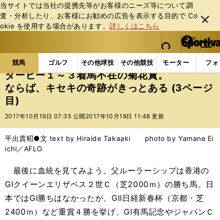
当サイトでは当社の提携先等がお客様のニーズ等について調
査・分析したり、お客様にお勧めの広告を表⽰する⽬的で Co
閉じ
okie を使⽤する場合があります。
詳しくはこちら
る
マイペ
web Sportiva (webスポルティーバ)
検索
メニュ
we
ー
競馬の記事一覧
競馬
ダービー１～３着馬不在の菊
b
ジ
競馬
ゴルフ
その他球技
その他競技
モーター
フォ
ス
ダービー１～３着馬不在の菊花賞。
ポ
ならば、キセキの奇跡がきっとある (3ページ
ル
目)
テ
ィ
2017年10月19日 07:35 公開
2017年10月19日 11:48 更新
ー
バ
平出貴昭●文 text by Hiraide Takaaki photo by Yamane Ei
ichi／AFLO
最後に血統を見てみよう。父ルーラーシップは香港の
GIクイーンエリザベス２世Ｃ（芝2000ｍ）の勝ち馬。日
本ではGI勝ちはなかったが、GII日経新春杯（京都・芝
2400ｍ）など重賞４勝を挙げ、GI有馬記念やジャパンＣ