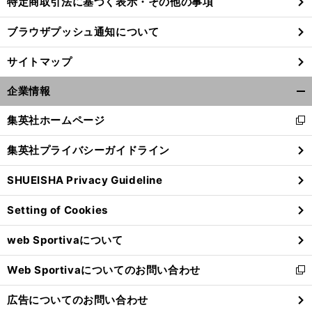
特定商取引法に基づく表示・その他の事項
ブラウザプッシュ通知について
サイトマップ
企業情報
開
く/
集英社ホームページ
新
閉
し
じ
集英社プライバシーガイドライン
い
る
ウ
SHUEISHA Privacy Guideline
ィ
ン
Setting of Cookies
ド
ウ
web Sportivaについて
で
開
Web Sportivaについてのお問い合わせ
く
新
し
広告についてのお問い合わせ
い