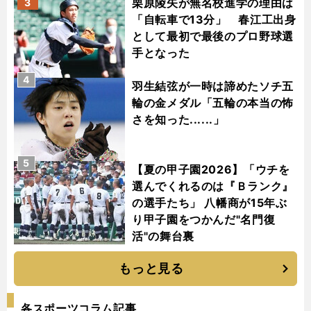
栗原陵矢が無名校進学の理由は
3
「自転車で13分」 春江工出身
として最初で最後のプロ野球選
手となった
4
羽生結弦が一時は諦めたソチ五
輪の金メダル「五輪の本当の怖
さを知った......」
5
【夏の甲子園2026】「ウチを
選んでくれるのは『Ｂランク』
の選手たち」 八幡商が15年ぶ
り甲子園をつかんだ"名門復
活"の舞台裏
もっと見る
各スポーツコラム記事