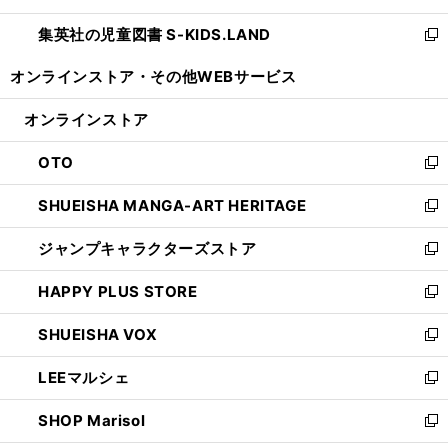
開
ウ
ン
し
集英社の児童図書 S-KIDS.LAND
く
で
ド
い
新
開
ウ
ウ
し
オンラインストア・
その他WEBサービス
く
で
ィ
い
開
ン
ウ
オンラインストア
く
ド
ィ
ウ
ン
OTO
で
ド
新
開
ウ
し
SHUEISHA MANGA-ART HERITAGE
く
で
い
新
開
ウ
し
ジャンプキャラクターズストア
く
ィ
い
新
ン
ウ
し
HAPPY PLUS STORE
ド
ィ
い
新
ウ
ン
ウ
し
SHUEISHA VOX
で
ド
ィ
い
新
開
ウ
ン
ウ
し
LEEマルシェ
く
で
ド
ィ
い
新
開
ウ
ン
ウ
し
SHOP Marisol
く
で
ド
ィ
い
新
開
ウ
ン
ウ
し