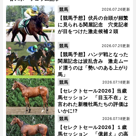
競馬
2026.07.26更新
【競馬予想】伏兵の台頭が頻繁
に見られる関屋記念 穴党記者
が目をつけた激走候補２頭
競馬
2026.07.25更新
【競馬予想】ハンデ戦となった
関屋記念は波乱含み 激走ムー
ド漂うのは「勢いのある上がり
馬」
競馬
2026.07.18更新
【セレクトセール2026】当歳
馬セッション 「目玉不在」と
言われた新種牡馬たちの評価は
いかに!?
競馬
2026.07.18更新
【セレクトセール2026】１歳
馬セッション 「億超え」の高