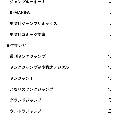
ジャンプルーキー！
く
で
ド
ィ
い
新
開
ウ
ン
ウ
し
S-MANGA
く
で
ド
ィ
い
新
開
ウ
ン
ウ
し
集英社ジャンプリミックス
く
で
ド
ィ
い
新
開
ウ
ン
ウ
し
集英社コミック文庫
く
で
ド
ィ
い
新
開
ウ
ン
ウ
し
青年マンガ
く
で
ド
ィ
い
開
ウ
ン
ウ
週刊ヤングジャンプ
く
で
ド
ィ
新
開
ウ
ン
し
ヤングジャンプ定期購読デジタル
く
で
ド
い
新
開
ウ
ウ
し
ヤンジャン！
く
で
ィ
い
新
開
ン
ウ
し
となりのヤングジャンプ
く
ド
ィ
い
新
ウ
ン
ウ
し
グランドジャンプ
で
ド
ィ
い
新
開
ウ
ン
ウ
し
ウルトラジャンプ
く
で
ド
ィ
い
新