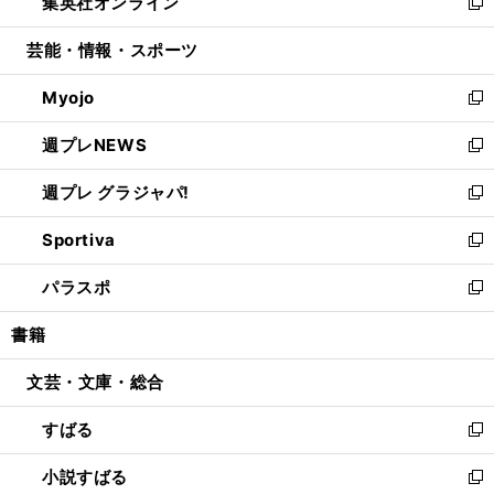
集英社オンライン
く
で
ド
ィ
い
新
開
ウ
ン
ウ
し
芸能・情報・スポーツ
く
で
ド
ィ
い
開
ウ
ン
ウ
Myojo
く
で
ド
ィ
新
開
ウ
ン
し
週プレNEWS
く
で
ド
い
新
開
ウ
ウ
し
週プレ グラジャパ!
く
で
ィ
い
新
開
ン
ウ
し
Sportiva
く
ド
ィ
い
新
ウ
ン
ウ
し
パラスポ
で
ド
ィ
い
新
開
ウ
ン
ウ
し
書籍
く
で
ド
ィ
い
開
ウ
ン
ウ
文芸・文庫・総合
く
で
ド
ィ
開
ウ
ン
すばる
く
で
ド
新
開
ウ
し
小説すばる
く
で
い
新