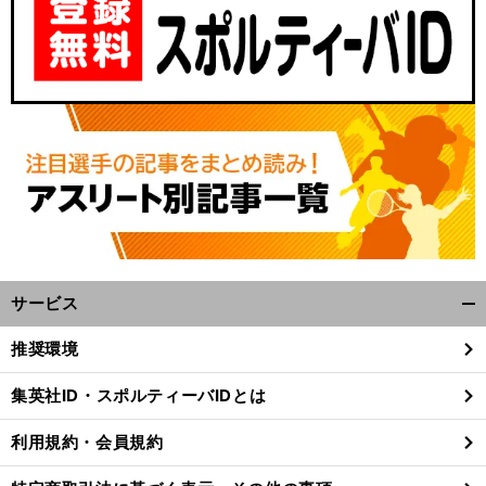
サービス
開
く/
推奨環境
閉
じ
集英社ID・スポルティーバIDとは
る
利用規約・会員規約