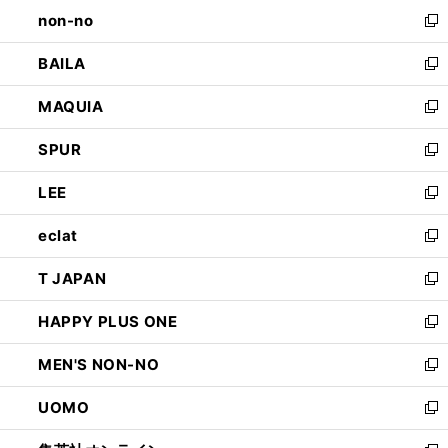
し
non-no
く
で
い
新
開
ウ
し
BAILA
く
ィ
い
新
ン
ウ
し
MAQUIA
ド
ィ
い
新
ウ
ン
ウ
し
SPUR
で
ド
ィ
い
新
開
ウ
ン
ウ
し
LEE
く
で
ド
ィ
い
新
開
ウ
ン
ウ
し
eclat
く
で
ド
ィ
い
新
開
ウ
ン
ウ
し
T JAPAN
く
で
ド
ィ
い
新
開
ウ
ン
ウ
し
HAPPY PLUS ONE
く
で
ド
ィ
い
新
開
ウ
ン
ウ
し
MEN'S NON-NO
く
で
ド
ィ
い
新
開
ウ
ン
ウ
し
UOMO
く
で
ド
ィ
い
新
開
ウ
ン
ウ
し