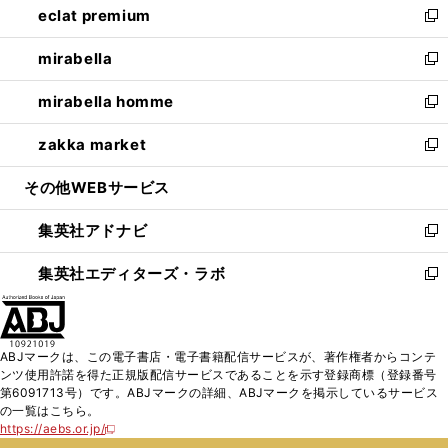
eclat premium
く
で
ド
ィ
い
新
開
ウ
ン
ウ
し
mirabella
く
で
ド
ィ
い
新
開
ウ
ン
ウ
し
mirabella homme
く
で
ド
ィ
い
新
開
ウ
ン
ウ
し
zakka market
く
で
ド
ィ
い
新
開
ウ
ン
ウ
し
その他WEBサービス
く
で
ド
ィ
い
開
ウ
ン
ウ
集英社アドナビ
く
で
ド
ィ
新
開
ウ
ン
し
集英社エディターズ・ラボ
く
で
ド
い
新
開
ウ
ウ
し
く
で
ィ
い
開
ン
ウ
ABJマークは、この電子書店・電子書籍配信サービスが、著作権者からコンテ
く
ド
ィ
ンツ使用許諾を得た正規版配信サービスであることを示す登録商標（登録番号
ウ
ン
第6091713号）です。ABJマークの詳細、ABJマークを掲示しているサービス
で
ド
の一覧はこちら。
開
ウ
https://aebs.or.jp/
新
く
で