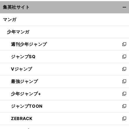
ウ
集英社サイト
ィ
開
ン
く/
今
と
」
マンガ
ド
年そっくりな９年前の菊花賞から「
てつもない穴馬
が見えてきた
閉
ウ
じ
少年マンガ
で
る
開
週刊少年ジャンプ
く
新
し
ジャンプSQ
い
新
ウ
し
Vジャンプ
ィ
い
新
ン
ウ
し
最強ジャンプ
ド
ィ
い
新
ウ
ン
ウ
し
少年ジャンプ+
で
ド
ィ
い
新
開
ウ
ン
ウ
し
ジャンプTOON
く
で
ド
ィ
い
新
開
ウ
ン
ウ
し
ZEBRACK
く
で
ド
ィ
い
新
開
ウ
ン
ウ
し