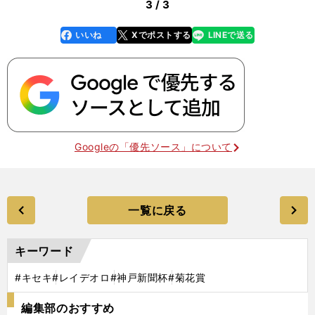
3 / 3
いいね
Xでポストする
LINEで送る
line
faceboo
x
k
Googleの「優先ソース」について
一覧に戻る
キーワード
#キセキ
#レイデオロ
#神戸新聞杯
#菊花賞
編集部のおすすめ