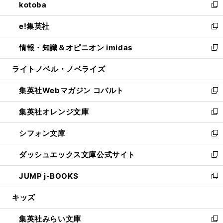
kotoba
く
で
ド
ィ
い
新
開
ウ
ン
ウ
し
e!集英社
く
で
ド
ィ
い
新
開
ウ
ン
ウ
し
情報・知識＆オピニオン imidas
く
で
ド
ィ
い
新
開
ウ
ン
ウ
し
ライトノベル・ノベライズ
く
で
ド
ィ
い
開
ウ
ン
ウ
集英社Webマガジン コバルト
く
で
ド
ィ
新
開
ウ
ン
し
集英社オレンジ文庫
く
で
ド
い
新
開
ウ
ウ
し
シフォン文庫
く
で
ィ
い
新
開
ン
ウ
し
ダッシュエックス文庫公式サイト
く
ド
ィ
い
新
ウ
ン
ウ
し
JUMP j-BOOKS
で
ド
ィ
い
新
開
ウ
ン
ウ
し
キッズ
く
で
ド
ィ
い
開
ウ
ン
ウ
集英社みらい文庫
く
で
ド
ィ
新