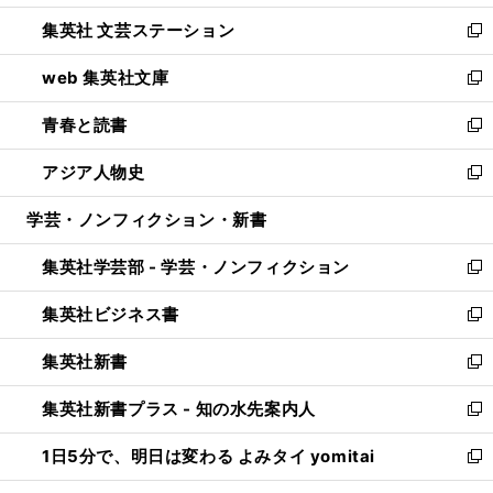
開
ウ
し
集英社 文芸ステーション
く
ィ
い
新
ン
ウ
し
web 集英社文庫
ド
ィ
い
新
ウ
ン
ウ
し
青春と読書
で
ド
ィ
い
新
開
ウ
ン
ウ
し
アジア人物史
く
で
ド
ィ
い
新
開
ウ
ン
ウ
し
学芸・ノンフィクション・新書
く
で
ド
ィ
い
開
ウ
ン
ウ
集英社学芸部 - 学芸・ノンフィクション
く
で
ド
ィ
新
開
ウ
ン
し
集英社ビジネス書
く
で
ド
い
新
開
ウ
ウ
し
集英社新書
く
で
ィ
い
新
開
ン
ウ
し
集英社新書プラス - 知の水先案内人
く
ド
ィ
い
新
ウ
ン
ウ
し
1日5分で、明日は変わる よみタイ yomitai
で
ド
ィ
い
新
開
ウ
ン
ウ
し