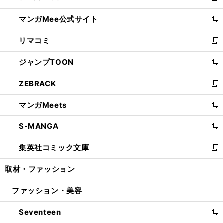
開
ン
ウ
し
マンガMee公式サイト
く
ド
ィ
い
新
ウ
ン
ウ
し
リマコミ
で
ド
ィ
い
新
開
ウ
ン
ウ
し
ジャンプTOON
く
で
ド
ィ
い
新
開
ウ
ン
ウ
し
ZEBRACK
く
で
ド
ィ
い
新
開
ウ
ン
ウ
し
マンガMeets
く
で
ド
ィ
い
新
開
ウ
ン
ウ
し
S-MANGA
く
で
ド
ィ
い
新
開
ウ
ン
ウ
し
集英社コミック文庫
く
で
ド
ィ
い
新
開
ウ
ン
ウ
し
取材・ファッション
く
で
ド
ィ
い
開
ウ
ン
ウ
ファッション・美容
く
で
ド
ィ
開
ウ
ン
Seventeen
く
で
ド
新
開
ウ