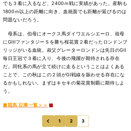
でも３着に入るなど、2400ｍ戦に実績があった。産駒も
1800ｍ以上の距離に向き、血統面でも距離が延びるのは
問題ないだろう。
母系は、伯母にオークス馬ダイワエルシエーロ、祖母
にGIIIファンタジーＳを勝ち桜花賞２着だったロンドンブ
リッジがいる血統。叔父グレーターロンドンは先日のGII
毎日王冠で３着に入り、今後の飛躍が期待される存在
だ。同牝系の馬が立て続けに走るということはよくある
ことで、この秋はこの２頭がGI戦線を賑わせる存在にな
るかもしれない。まずはキセキの菊花賞制覇に期待しよ
う。
■競馬 記事一覧＞＞
1
2
3
のページへ
前