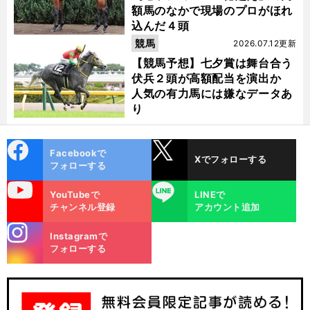
額馬のなかで現場のプロがほれ
込んだ４頭
競馬
2026.07.12更新
【競馬予想】七夕賞は舞台合う
伏兵２頭が高額配当を演出か
人気の有力馬には嫌なデータあ
り
cebo
X
Facebookで
Xでフォローする
ok
フォローする
uTube
LINE
YouTubeで
LINEで
チャンネル登録
アカウント追加
stagra
Instagramで
m
フォローする