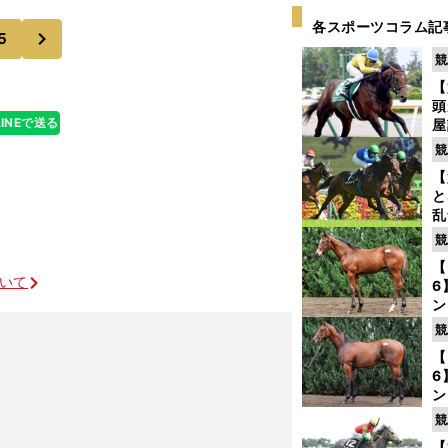
超奥手のはず。
各スポーツコラム記
次
5
競
【
頭
LINEで送る
屋
を
競
【
と
乱
う
競
が
【
ついて
6
ン
わ
競
評
【
6
ン
馬
競
が
【