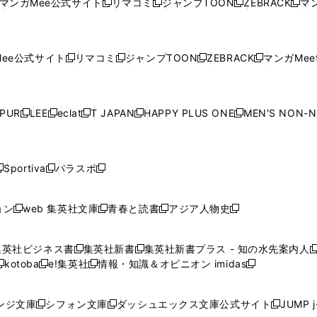
マンガMee公式サイト
リマコミ
ジャンプTOON
ZEBRACK
マン
新
新
新
新
ウ
ィ
ウ
ィ
ウ
ィ
ウ
で
で
ウ
で
で
で
し
し
し
し
し
ィ
ン
ィ
ン
ィ
ン
ィ
開
開
で
開
開
開
い
い
い
い
い
ン
ド
ン
ド
ン
ド
ン
く
く
開
く
く
く
ウ
ウ
ウ
ウ
ウ
ド
ウ
ド
ウ
ド
ウ
ド
ee公式サイト
リマコミ
ジャンプTOON
ZEBRACK
マンガMeet
く
新
新
新
新
ィ
ィ
ィ
ィ
ィ
ウ
で
ウ
で
ウ
で
ウ
し
し
し
し
ン
ン
ン
ン
ン
で
開
で
開
で
開
で
い
い
い
い
ド
ド
ド
ド
ド
開
く
開
く
開
く
開
ウ
ウ
ウ
ウ
ウ
ウ
ウ
ウ
ウ
PUR
LEE
eclat
T JAPAN
HAPPY PLUS ONE
MEN'S NON-
く
く
く
く
新
新
新
新
新
ィ
ィ
ィ
ィ
で
で
で
で
で
し
し
し
し
し
ン
ン
ン
ン
開
開
開
開
開
い
い
い
い
い
ド
ド
ド
ド
く
く
く
く
く
ウ
ウ
ウ
ウ
ウ
ウ
ウ
ウ
ウ
Sportiva
パラスポ
新
新
ィ
ィ
ィ
ィ
ィ
で
で
で
で
し
し
し
ン
ン
ン
ン
ン
開
開
開
開
い
い
い
ド
ド
ド
ド
ド
ョン
web 集英社文庫
青春と読書
アジア人物史
く
く
く
く
新
新
新
新
ウ
ウ
ウ
ウ
ウ
ウ
ウ
ウ
し
し
し
し
ィ
ィ
ィ
で
で
で
で
で
い
い
い
い
ン
ン
ン
集英社ビジネス書
集英社新書
集英社新書プラス - 知の水先案内人
開
開
開
開
開
新
新
新
ウ
ウ
ウ
ウ
ド
ド
ド
kotoba
e!集英社
情報・知識＆オピニオン imidas
く
く
く
く
く
新
し
新
し
新
ィ
ィ
ィ
ィ
ウ
ウ
ウ
し
し
い
し
い
し
ン
ン
ン
ン
で
で
で
い
い
ウ
い
ウ
い
ド
ド
ド
ド
ンジ文庫
シフォン文庫
ダッシュエックス文庫公式サイト
JUMP 
開
開
開
新
新
新
ウ
ウ
ィ
ウ
ィ
ウ
ウ
ウ
ウ
ウ