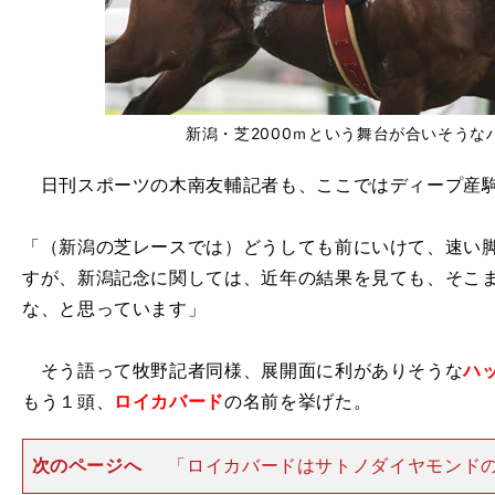
新潟・芝2000ｍという舞台が合いそうな
日刊スポーツの木南友輔記者も、ここではディープ産
「（新潟の芝レースでは）どうしても前にいけて、速い
すが、新潟記念に関しては、近年の結果を見ても、そこ
な、と思っています」
そう語って牧野記者同様、展開面に利がありそうな
ハ
もう１頭、
ロイカバード
の名前を挙げた。
次のページへ
「ロイカバードはサトノダイヤモンド
相手だった馬ですが、アメリカでＧＩを勝ちまくった母