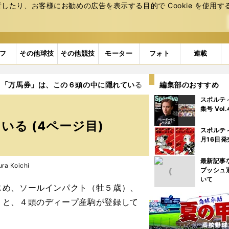
たり、お客様にお勧めの広告を表⽰する⽬的で Cookie を使⽤す
フ
その他球技
その他競技
モーター
フォト
連載
。「万馬券」は、この６頭の中に隠れている
4ページ目
編集部のおすすめ
スポルテ
集号 Vol
る (4ページ目)
スポルテ
月16日発
最新記事
a Koichi
プッシュ
いて
じめ、
ソールインパクト
（牡５歳）、
）と、４頭のディープ産駒が登録して
。