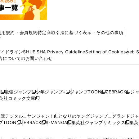
利用規約・会員規約
特定商取引法に基づく表示・その他の事項
プ
ガイドライン
SHUEISHA Privacy Guideline
Setting of Cookies
web 
告についてのお問い合わせ
プ
最強ジャンプ
少年ジャンプ+
ジャンプTOON
ZEBRACK
ジ
新
新
新
新
新
英社コミック文庫
し
新
し
し
し
し
い
い
し
い
い
い
ウ
ウ
い
ウ
ウ
ウ
購読デジタル
ヤンジャン！
となりのヤングジャンプ
グランドジ
新
新
新
ィ
ィ
ウ
ィ
ィ
ィ
プTOON
ZEBRACK
S-MANGA
集英社ジャンプリミックス
集英
新
し
新
し
新
し
新
ン
ン
ィ
ン
ン
ン
し
い
し
い
し
い
し
ド
ド
ン
ド
ド
ド
い
ウ
い
ウ
い
ウ
い
ウ
ウ
ド
ウ
ウ
ウ