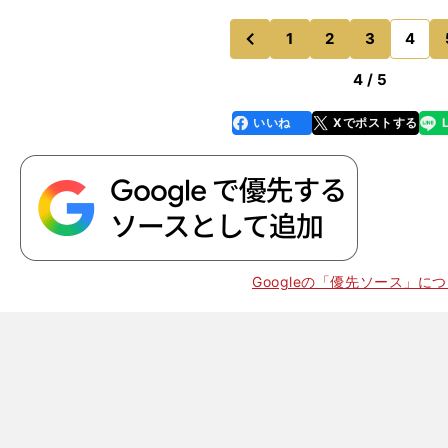
ー戦は３歳秋でした。そのことを考えれば、血統的には
４歳になってからが本領発
1
2
3
4
のページへ
のページへ
前
4 / 5
いいね
Xでポストする
line
faceboo
x
k
Googleの「優先ソース」に