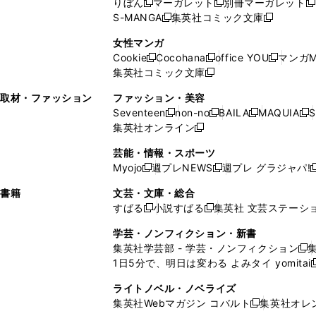
りぼん
マーガレット
別冊マーガレット
新
新
新
ウ
ィ
ウ
ウ
で
で
ウ
S-MANGA
集英社コミック文庫
し
新
し
新
ィ
ン
ィ
で
開
開
で
い
し
い
し
ン
ド
ン
女性マンガ
開
く
く
開
ウ
い
ウ
い
ド
ウ
ド
Cookie
Cocohana
office YOU
マンガM
く
く
新
新
新
ィ
ウ
ィ
ウ
ウ
で
ウ
集英社コミック文庫
し
新
し
し
ン
ィ
ン
ィ
で
開
で
い
し
い
い
ド
ン
ド
ン
取材・ファッション
ファッション・美容
開
く
開
ウ
い
ウ
ウ
ウ
ド
ウ
ド
Seventeen
non-no
BAILA
MAQUIA
S
く
く
新
新
新
新
ィ
ウ
ィ
ィ
で
ウ
で
ウ
集英社オンライン
し
新
し
し
し
ン
ィ
ン
ン
開
で
開
で
い
し
い
い
い
ド
ン
ド
ド
芸能・情報・スポーツ
く
開
く
開
ウ
い
ウ
ウ
ウ
ウ
ド
ウ
ウ
Myojo
週プレNEWS
週プレ グラジャパ!
く
く
新
新
新
ィ
ウ
ィ
ィ
ィ
で
ウ
で
で
し
し
ン
ィ
ン
ン
ン
書籍
文芸・文庫・総合
開
で
開
開
い
い
ド
ン
ド
ド
ド
すばる
小説すばる
集英社 文芸ステーシ
く
開
く
く
新
新
ウ
ウ
ウ
ド
ウ
ウ
ウ
く
し
し
ィ
ィ
学芸・ノンフィクション・新書
で
ウ
で
で
で
い
い
ン
ン
集英社学芸部 - 学芸・ノンフィクション
開
で
開
開
開
新
ウ
ウ
ド
ド
1日5分で、明日は変わる よみタイ yomitai
く
開
く
く
く
し
新
ィ
ィ
ウ
ウ
く
い
ン
ン
ライトノベル・ノベライズ
で
で
ウ
ド
ド
集英社Webマガジン コバルト
集英社オレ
開
開
新
ィ
ウ
ウ