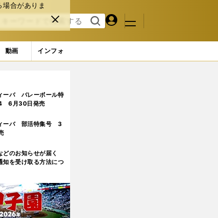
る場合がありま
マイペ
閉じ
検索
メニュ
ー
る
す
ジ
る
動画
インフォ
ィーバ バレーボール特
.4 6月30日発売
ィーバ 部活特集号 3
売
などのお知らせが届く
通知を受け取る方法につ