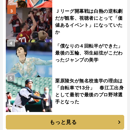
Ｊリーグ開幕戦は白熱の逆転劇
3
だが観客、視聴者にとって「価
値あるイベント」になっていた
か
4
「僕なりの４回転半ができた」
最後の五輪、羽生結弦がこだわ
ったジャンプの美学
5
栗原陵矢が無名校進学の理由は
「自転車で13分」 春江工出身
として最初で最後のプロ野球選
手となった
もっと見る