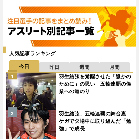
人気記事ランキング
今日
昨日
週間
月間
羽生結弦を覚醒させた「誰かの
1
ために」の思い 五輪連覇の偉
業への道のり
羽生結弦、五輪連覇の舞台裏
2
ケガで欠場中に取り組んだ「勉
強」で成長