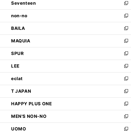
Seventeen
く
で
ド
新
開
ウ
し
non-no
く
で
い
新
開
ウ
し
BAILA
く
ィ
い
新
ン
ウ
し
MAQUIA
ド
ィ
い
新
ウ
ン
ウ
し
SPUR
で
ド
ィ
い
新
開
ウ
ン
ウ
し
LEE
く
で
ド
ィ
い
新
開
ウ
ン
ウ
し
eclat
く
で
ド
ィ
い
新
開
ウ
ン
ウ
し
T JAPAN
く
で
ド
ィ
い
新
開
ウ
ン
ウ
し
HAPPY PLUS ONE
く
で
ド
ィ
い
新
開
ウ
ン
ウ
し
MEN'S NON-NO
く
で
ド
ィ
い
新
開
ウ
ン
ウ
し
UOMO
く
で
ド
ィ
い
新