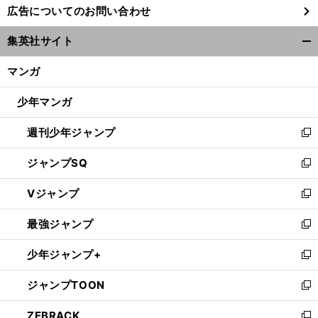
広告についてのお問い合わせ
い
ウ
集英社サイト
ィ
開
ン
く/
マンガ
ド
閉
ウ
じ
少年マンガ
で
る
開
週刊少年ジャンプ
く
新
し
ジャンプSQ
い
新
ウ
し
Vジャンプ
ィ
い
新
ン
ウ
し
最強ジャンプ
ド
ィ
い
新
ウ
ン
ウ
し
少年ジャンプ+
で
ド
ィ
い
新
開
ウ
ン
ウ
し
ジャンプTOON
く
で
ド
ィ
い
新
開
ウ
ン
ウ
し
ZEBRACK
く
で
ド
ィ
い