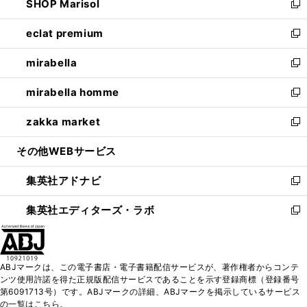
SHOP Marisol
く
で
ド
ィ
い
新
開
ウ
ン
ウ
し
eclat premium
く
で
ド
ィ
い
新
開
ウ
ン
ウ
し
mirabella
く
で
ド
ィ
い
新
開
ウ
ン
ウ
し
mirabella homme
く
で
ド
ィ
い
新
開
ウ
ン
ウ
し
zakka market
く
で
ド
ィ
い
新
開
ウ
ン
ウ
し
その他WEBサービス
く
で
ド
ィ
い
開
ウ
ン
ウ
集英社アドナビ
く
で
ド
ィ
新
開
ウ
ン
し
集英社エディターズ・ラボ
く
で
ド
い
新
開
ウ
ウ
し
く
で
ィ
い
開
ン
ウ
ABJマークは、この電子書店・電子書籍配信サービスが、著作権者からコンテ
く
ド
ィ
ンツ使用許諾を得た正規版配信サービスであることを示す登録商標（登録番号
ウ
ン
第6091713号）です。ABJマークの詳細、ABJマークを掲示しているサービス
で
ド
の一覧はこちら。