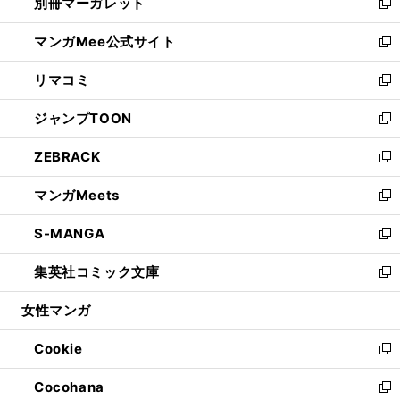
別冊マーガレット
く
で
ィ
い
新
開
ン
ウ
し
マンガMee公式サイト
く
ド
ィ
い
新
ウ
ン
ウ
し
リマコミ
で
ド
ィ
い
新
開
ウ
ン
ウ
し
ジャンプTOON
く
で
ド
ィ
い
新
開
ウ
ン
ウ
し
ZEBRACK
く
で
ド
ィ
い
新
開
ウ
ン
ウ
し
マンガMeets
く
で
ド
ィ
い
新
開
ウ
ン
ウ
し
S-MANGA
く
で
ド
ィ
い
新
開
ウ
ン
ウ
し
集英社コミック文庫
く
で
ド
ィ
い
新
開
ウ
ン
ウ
し
女性マンガ
く
で
ド
ィ
い
開
ウ
ン
ウ
Cookie
く
で
ド
ィ
新
開
ウ
ン
し
Cocohana
く
で
ド
い
新