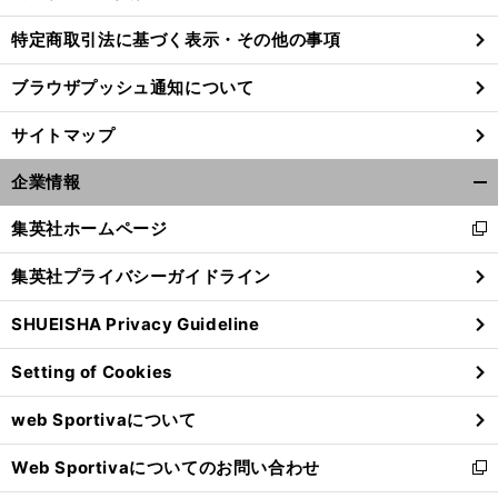
特定商取引法に基づく表示・その他の事項
筋
」
前
ブラウザプッシュ通知について
へ
サイトマップ
企業情報
開
く/
集英社ホームページ
新
閉
し
じ
集英社プライバシーガイドライン
い
る
ウ
SHUEISHA Privacy Guideline
ィ
ン
Setting of Cookies
ド
ウ
web Sportivaについて
で
開
Web Sportivaについてのお問い合わせ
く
新
し