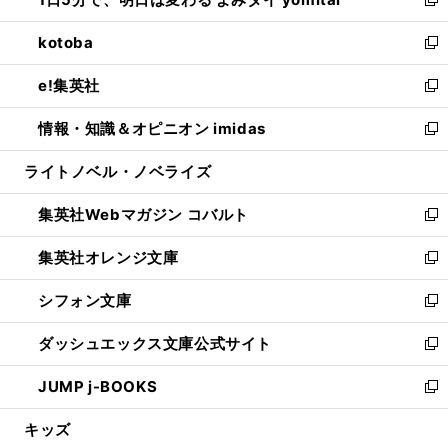
ド
ィ
い
新
開
ウ
ン
ウ
し
kotoba
く
で
ド
ィ
い
新
開
ウ
ン
ウ
し
e!集英社
く
で
ド
ィ
い
新
開
ウ
ン
ウ
し
情報・知識＆オピニオン imidas
く
で
ド
ィ
い
新
開
ウ
ン
ウ
し
ライトノベル・ノベライズ
く
で
ド
ィ
い
開
ウ
ン
ウ
集英社Webマガジン コバルト
く
で
ド
ィ
新
開
ウ
ン
し
集英社オレンジ文庫
く
で
ド
い
新
開
ウ
ウ
し
シフォン文庫
く
で
ィ
い
新
開
ン
ウ
し
ダッシュエックス文庫公式サイト
く
ド
ィ
い
新
ウ
ン
ウ
し
JUMP j-BOOKS
で
ド
ィ
い
新
開
ウ
ン
ウ
し
キッズ
く
で
ド
ィ
い