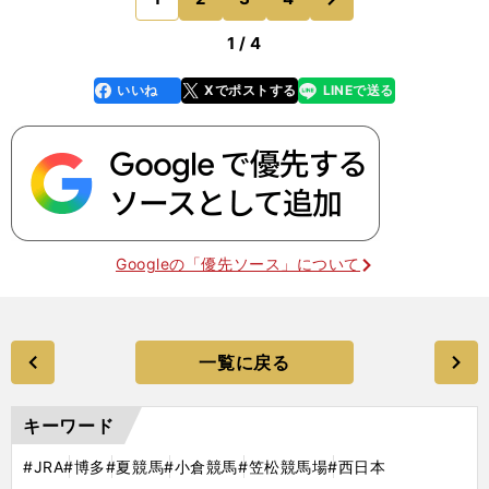
のページへ
溢れている。街の
1 / 4
いいね
Xでポストする
LINEで送る
line
faceboo
x
k
Googleの「優先ソース」について
一覧に戻る
キーワード
#JRA
#博多
#夏競馬
#小倉競馬
#笠松競馬場
#西日本