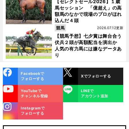
【セレクトセール2026】１歳
馬セッション 「億超え」の高
額馬のなかで現場のプロがほれ
込んだ４頭
競馬
2026.07.12更新
【競馬予想】七夕賞は舞台合う
伏兵２頭が高額配当を演出か
人気の有力馬には嫌なデータあ
り
cebo
X
Facebookで
Xでフォローする
ok
フォローする
uTube
LINE
YouTubeで
LINEで
チャンネル登録
アカウント追加
stagra
Instagramで
m
フォローする