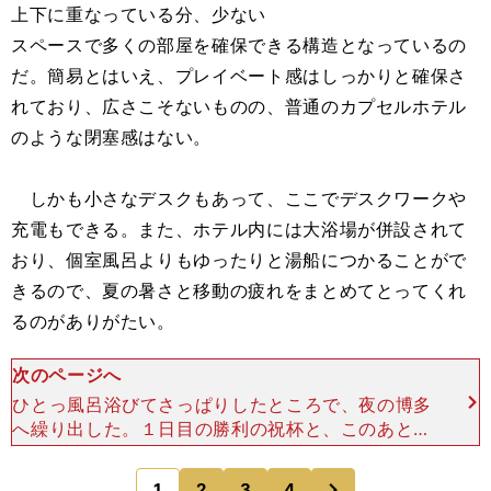
上下に重なっている分、少ない
スペースで多くの部屋を確保できる構造となっているの
だ。簡易とはいえ、プレイベート感はしっかりと確保さ
れており、広さこそないものの、普通のカプセルホテル
のような閉塞感はない。
しかも小さなデスクもあって、ここでデスクワークや
充電もできる。また、ホテル内には大浴場が併設されて
おり、個室風呂よりもゆったりと湯船につかることがで
きるので、夏の暑さと移動の疲れをまとめてとってくれ
るのがありがたい。
次のページへ
ひとっ風呂浴びてさっぱりしたところで、夜の博多
へ繰り出した。１日目の勝利の祝杯と、このあとの
旅の無事を祈念して、だ。 中洲界隈は、東京の不
夜城とはまた違った、エネルギッシュな活気に満ち
次
1
2
3
4