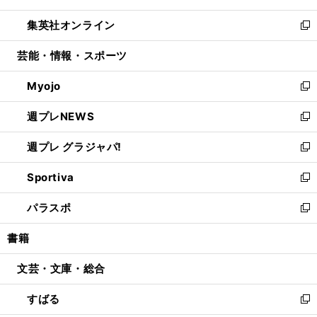
開
ウ
ン
ウ
し
集英社オンライン
く
で
ド
ィ
い
新
開
ウ
ン
ウ
し
芸能・情報・スポーツ
く
で
ド
ィ
い
開
ウ
ン
ウ
Myojo
く
で
ド
ィ
新
開
ウ
ン
し
週プレNEWS
く
で
ド
い
新
開
ウ
ウ
し
週プレ グラジャパ!
く
で
ィ
い
新
開
ン
ウ
し
Sportiva
く
ド
ィ
い
新
ウ
ン
ウ
し
パラスポ
で
ド
ィ
い
新
開
ウ
ン
ウ
し
書籍
く
で
ド
ィ
い
開
ウ
ン
ウ
文芸・文庫・総合
く
で
ド
ィ
開
ウ
ン
すばる
く
で
ド
新
開
ウ
し