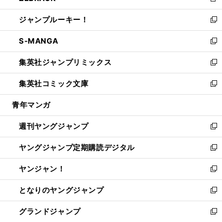
新
開
ウ
ン
ウ
し
ジャンプルーキー！
く
で
ド
ィ
い
新
開
ウ
ン
ウ
し
S-MANGA
く
で
ド
ィ
い
新
開
ウ
ン
ウ
し
集英社ジャンプリミックス
く
で
ド
ィ
い
新
開
ウ
ン
ウ
し
集英社コミック文庫
く
で
ド
ィ
い
新
開
ウ
ン
ウ
し
青年マンガ
く
で
ド
ィ
い
開
ウ
ン
ウ
週刊ヤングジャンプ
く
で
ド
ィ
新
開
ウ
ン
し
ヤングジャンプ定期購読デジタル
く
で
ド
い
新
開
ウ
ウ
し
ヤンジャン！
く
で
ィ
い
新
開
ン
ウ
し
となりのヤングジャンプ
く
ド
ィ
い
新
ウ
ン
ウ
し
グランドジャンプ
で
ド
ィ
い
新
開