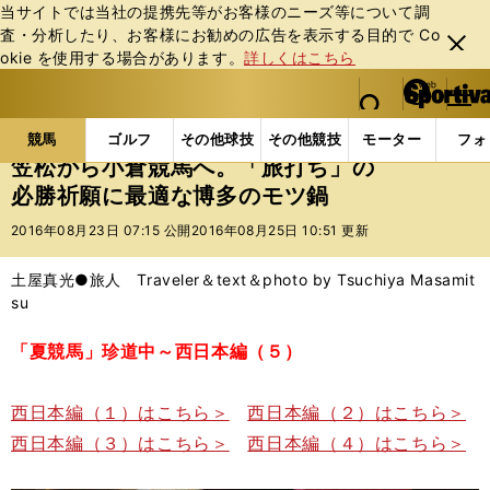
当サイトでは当社の提携先等がお客様のニーズ等について調
査・分析したり、お客様にお勧めの広告を表⽰する⽬的で Co
閉じ
okie を使⽤する場合があります。
詳しくはこちら
る
マイペ
web Sportiva (webスポルティーバ)
検索
メニュ
we
ー
競馬の記事一覧
競馬
笠松から小倉競馬へ。「旅打
b
ジ
競馬
ゴルフ
その他球技
その他競技
モーター
フォ
ス
笠松から小倉競馬へ。「旅打ち」の
ポ
必勝祈願に最適な博多のモツ鍋
ル
テ
2016年08月23日 07:15 公開
2016年08月25日 10:51 更新
ィ
ー
土屋真光●旅人 Traveler＆text＆photo by Tsuchiya Masamit
バ
su
「夏競馬」珍道中～西日本編（５）
西日本編（１）はこちら＞
西日本編（２）はこちら＞
西日本編（３）はこちら＞
西日本編（４）はこちら＞