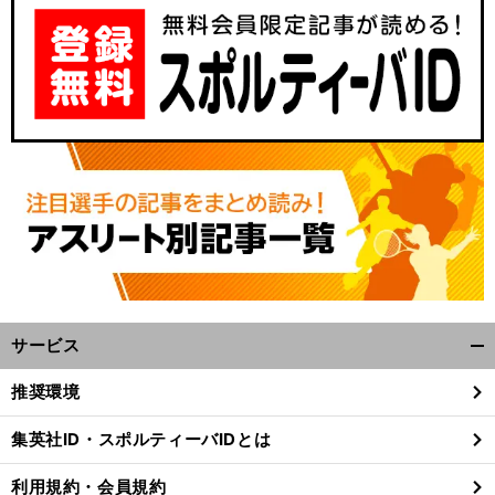
サービス
開
く/
推奨環境
閉
じ
集英社ID・スポルティーバIDとは
る
利用規約・会員規約