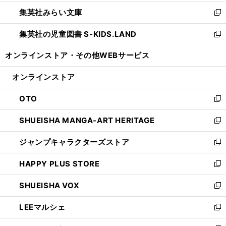
開
ウ
ン
ウ
集英社みらい文庫
く
で
ド
ィ
新
開
ウ
ン
し
集英社の児童図書 S-KIDS.LAND
く
で
ド
い
新
開
ウ
ウ
し
オンラインストア・
その他WEBサービス
く
で
ィ
い
開
ン
ウ
オンラインストア
く
ド
ィ
ウ
ン
OTO
で
ド
新
開
ウ
し
SHUEISHA MANGA-ART HERITAGE
く
で
い
新
開
ウ
し
ジャンプキャラクターズストア
く
ィ
い
新
ン
ウ
し
HAPPY PLUS STORE
ド
ィ
い
新
ウ
ン
ウ
し
SHUEISHA VOX
で
ド
ィ
い
新
開
ウ
ン
ウ
し
LEEマルシェ
く
で
ド
ィ
い
新
開
ウ
ン
ウ
し