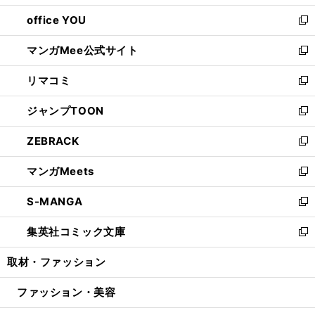
開
ウ
ウ
し
office YOU
く
で
ィ
い
新
開
ン
ウ
し
マンガMee公式サイト
く
ド
ィ
い
新
ウ
ン
ウ
し
リマコミ
で
ド
ィ
い
新
開
ウ
ン
ウ
し
ジャンプTOON
く
で
ド
ィ
い
新
開
ウ
ン
ウ
し
ZEBRACK
く
で
ド
ィ
い
新
開
ウ
ン
ウ
し
マンガMeets
く
で
ド
ィ
い
新
開
ウ
ン
ウ
し
S-MANGA
く
で
ド
ィ
い
新
開
ウ
ン
ウ
し
集英社コミック文庫
く
で
ド
ィ
い
新
開
ウ
ン
ウ
し
取材・ファッション
く
で
ド
ィ
い
開
ウ
ン
ウ
ファッション・美容
く
で
ド
ィ
開
ウ
ン