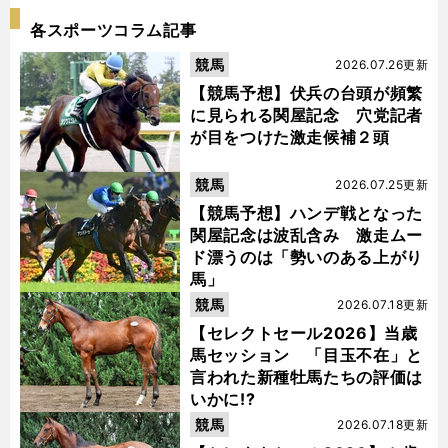
各スポーツコラム記事
競馬
2026.07.26更新
【競馬予想】伏兵の台頭が頻繁
に見られる関屋記念 穴党記者
が目をつけた激走候補２頭
競馬
2026.07.25更新
【競馬予想】ハンデ戦となった
関屋記念は波乱含み 激走ムー
ド漂うのは「勢いのある上がり
馬」
競馬
2026.07.18更新
【セレクトセール2026】当歳
馬セッション 「目玉不在」と
言われた新種牡馬たちの評価は
いかに!?
競馬
2026.07.18更新