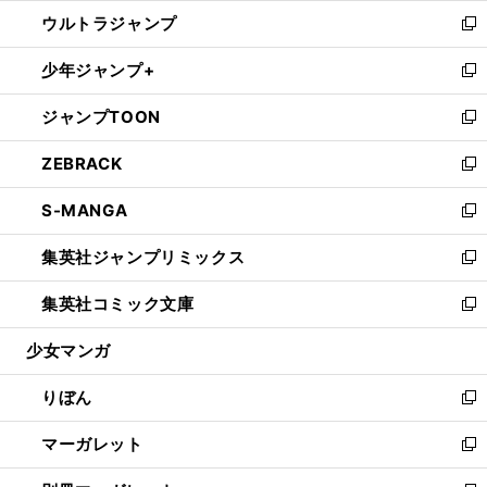
ウ
ン
ウ
し
ウルトラジャンプ
く
で
ド
ィ
い
新
開
ウ
ン
ウ
し
少年ジャンプ+
く
で
ド
ィ
い
新
開
ウ
ン
ウ
し
ジャンプTOON
く
で
ド
ィ
い
新
開
ウ
ン
ウ
し
ZEBRACK
く
で
ド
ィ
い
新
開
ウ
ン
ウ
し
S-MANGA
く
で
ド
ィ
い
新
開
ウ
ン
ウ
し
集英社ジャンプリミックス
く
で
ド
ィ
い
新
開
ウ
ン
ウ
し
集英社コミック文庫
く
で
ド
ィ
い
新
開
ウ
ン
ウ
し
少女マンガ
く
で
ド
ィ
い
開
ウ
ン
ウ
りぼん
く
で
ド
ィ
新
開
ウ
ン
し
マーガレット
く
で
ド
い
新
開
ウ
ウ
し