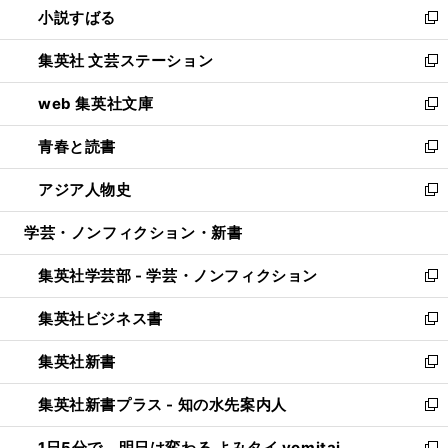
小説すばる
く
で
い
新
開
ウ
し
集英社 文芸ステーション
く
ィ
い
新
ン
ウ
し
web 集英社文庫
ド
ィ
い
新
ウ
ン
ウ
し
青春と読書
で
ド
ィ
い
新
開
ウ
ン
ウ
し
アジア人物史
く
で
ド
ィ
い
新
開
ウ
ン
ウ
し
学芸・ノンフィクション・新書
く
で
ド
ィ
い
開
ウ
ン
ウ
集英社学芸部 - 学芸・ノンフィクション
く
で
ド
ィ
新
開
ウ
ン
し
集英社ビジネス書
く
で
ド
い
新
開
ウ
ウ
し
集英社新書
く
で
ィ
い
新
開
ン
ウ
し
集英社新書プラス - 知の水先案内人
く
ド
ィ
い
新
ウ
ン
ウ
し
1日5分で、明日は変わる よみタイ yomitai
で