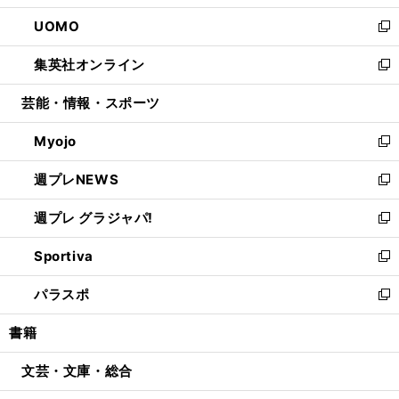
開
ウ
ン
ウ
し
UOMO
く
で
ド
ィ
い
新
開
ウ
ン
ウ
し
集英社オンライン
く
で
ド
ィ
い
新
開
ウ
ン
ウ
し
芸能・情報・スポーツ
く
で
ド
ィ
い
開
ウ
ン
ウ
Myojo
く
で
ド
ィ
新
開
ウ
ン
し
週プレNEWS
く
で
ド
い
新
開
ウ
ウ
し
週プレ グラジャパ!
く
で
ィ
い
新
開
ン
ウ
し
Sportiva
く
ド
ィ
い
新
ウ
ン
ウ
し
パラスポ
で
ド
ィ
い
新
開
ウ
ン
ウ
し
書籍
く
で
ド
ィ
い
開
ウ
ン
ウ
文芸・文庫・総合
く
で
ド
ィ
開
ウ
ン