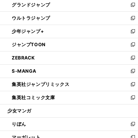
グランドジャンプ
で
ド
ィ
い
新
開
ウ
ン
ウ
し
ウルトラジャンプ
く
で
ド
ィ
い
新
開
ウ
ン
ウ
し
少年ジャンプ+
く
で
ド
ィ
い
新
開
ウ
ン
ウ
し
ジャンプTOON
く
で
ド
ィ
い
新
開
ウ
ン
ウ
し
ZEBRACK
く
で
ド
ィ
い
新
開
ウ
ン
ウ
し
S-MANGA
く
で
ド
ィ
い
新
開
ウ
ン
ウ
し
集英社ジャンプリミックス
く
で
ド
ィ
い
新
開
ウ
ン
ウ
し
集英社コミック文庫
く
で
ド
ィ
い
新
開
ウ
ン
ウ
し
少女マンガ
く
で
ド
ィ
い
開
ウ
ン
ウ
りぼん
く
で
ド
ィ
新
開
ウ
ン
し
マーガレット
く
で
ド