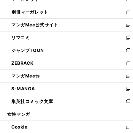
い
新
開
ウ
ウ
し
別冊マーガレット
く
で
ィ
い
新
開
ン
ウ
し
マンガMee公式サイト
く
ド
ィ
い
新
ウ
ン
ウ
し
リマコミ
で
ド
ィ
い
新
開
ウ
ン
ウ
し
ジャンプTOON
く
で
ド
ィ
い
新
開
ウ
ン
ウ
し
ZEBRACK
く
で
ド
ィ
い
新
開
ウ
ン
ウ
し
マンガMeets
く
で
ド
ィ
い
新
開
ウ
ン
ウ
し
S-MANGA
く
で
ド
ィ
い
新
開
ウ
ン
ウ
し
集英社コミック文庫
く
で
ド
ィ
い
新
開
ウ
ン
ウ
し
女性マンガ
く
で
ド
ィ
い
開
ウ
ン
ウ
Cookie
く
で
ド
ィ
新