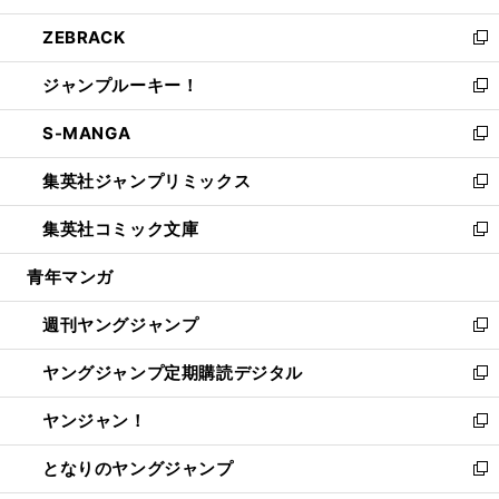
開
ウ
ン
ウ
し
ZEBRACK
く
で
ド
ィ
い
新
開
ウ
ン
ウ
し
ジャンプルーキー！
く
で
ド
ィ
い
新
開
ウ
ン
ウ
し
S-MANGA
く
で
ド
ィ
い
新
開
ウ
ン
ウ
し
集英社ジャンプリミックス
く
で
ド
ィ
い
新
開
ウ
ン
ウ
し
集英社コミック文庫
く
で
ド
ィ
い
新
開
ウ
ン
ウ
し
青年マンガ
く
で
ド
ィ
い
開
ウ
ン
ウ
週刊ヤングジャンプ
く
で
ド
ィ
新
開
ウ
ン
し
ヤングジャンプ定期購読デジタル
く
で
ド
い
新
開
ウ
ウ
し
ヤンジャン！
く
で
ィ
い
新
開
ン
ウ
し
となりのヤングジャンプ
く
ド
ィ
い
新
ウ
ン
ウ
し