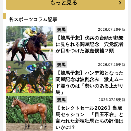
もっと見る
各スポーツコラム記事
競馬
2026.07.26更新
【競馬予想】伏兵の台頭が頻繁
に見られる関屋記念 穴党記者
が目をつけた激走候補２頭
競馬
2026.07.25更新
【競馬予想】ハンデ戦となった
関屋記念は波乱含み 激走ムー
ド漂うのは「勢いのある上がり
馬」
競馬
2026.07.18更新
【セレクトセール2026】当歳
馬セッション 「目玉不在」と
言われた新種牡馬たちの評価は
いかに!?