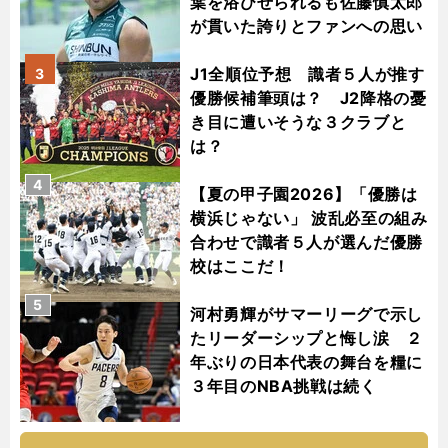
葉を浴びせられるも佐藤慎太郎
が貫いた誇りとファンへの思い
J1全順位予想 識者５人が推す
3
優勝候補筆頭は？ J2降格の憂
き目に遭いそうな３クラブと
は？
4
【夏の甲子園2026】「優勝は
横浜じゃない」 波乱必至の組み
合わせで識者５人が選んだ優勝
校はここだ！
5
河村勇輝がサマーリーグで示し
たリーダーシップと悔し涙 ２
年ぶりの日本代表の舞台を糧に
３年目のNBA挑戦は続く