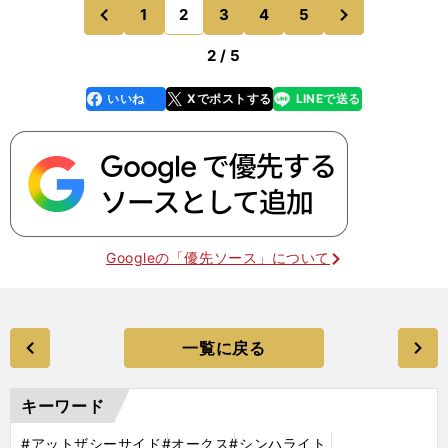
シーサイドである。桜花賞３着のアットザシーサイ
次
1
2
3
4
5
のページへ
のページへ
ド。オー
前
2 / 5
いいね
Xでポストする
LINEで送る
line
faceboo
x
k
Googleの「優先ソース」について
一覧に戻る
キーワード
#アットザシーサイド
#オークス
#シンハライト