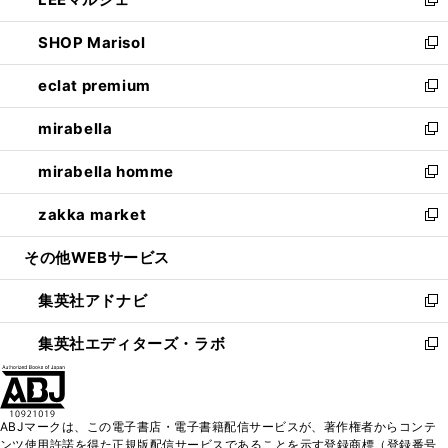
ド
ィ
い
新
開
ウ
ン
ウ
し
SHOP Marisol
く
で
ド
ィ
い
新
開
ウ
ン
ウ
し
eclat premium
く
で
ド
ィ
い
新
開
ウ
ン
ウ
し
mirabella
く
で
ド
ィ
い
新
開
ウ
ン
ウ
し
mirabella homme
く
で
ド
ィ
い
新
開
ウ
ン
ウ
し
zakka market
く
で
ド
ィ
い
新
開
ウ
ン
ウ
し
その他WEBサービス
く
で
ド
ィ
い
開
ウ
ン
ウ
集英社アドナビ
く
で
ド
ィ
新
開
ウ
ン
し
集英社エディターズ・ラボ
く
で
ド
い
新
開
ウ
ウ
し
く
で
ィ
い
開
ン
ウ
ABJマークは、この電子書店・電子書籍配信サービスが、著作権者からコンテ
く
ド
ィ
ンツ使用許諾を得た正規版配信サービスであることを示す登録商標（登録番号