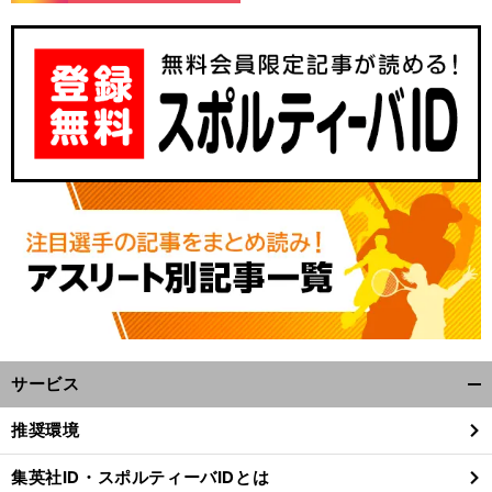
サービス
開
く/
推奨環境
閉
じ
集英社ID・スポルティーバIDとは
る