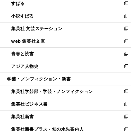
すばる
く
で
ド
新
開
ウ
し
小説すばる
く
で
い
新
開
ウ
し
集英社 文芸ステーション
く
ィ
い
新
ン
ウ
し
web 集英社文庫
ド
ィ
い
新
ウ
ン
ウ
し
青春と読書
で
ド
ィ
い
新
開
ウ
ン
ウ
し
アジア人物史
く
で
ド
ィ
い
新
開
ウ
ン
ウ
し
学芸・ノンフィクション・新書
く
で
ド
ィ
い
開
ウ
ン
ウ
集英社学芸部 - 学芸・ノンフィクション
く
で
ド
ィ
新
開
ウ
ン
し
集英社ビジネス書
く
で
ド
い
新
開
ウ
ウ
し
集英社新書
く
で
ィ
い
新
開
ン
ウ
し
集英社新書プラス - 知の水先案内人
く
ド
ィ
い
新