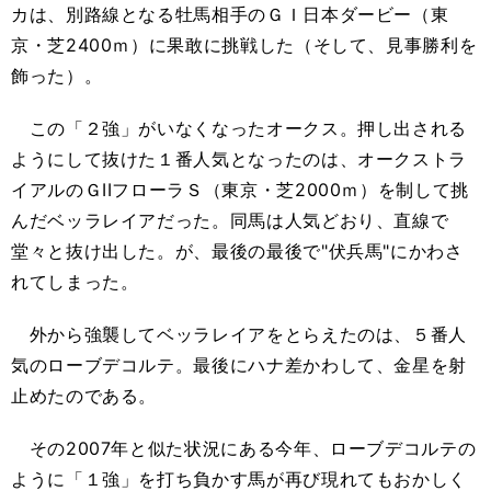
カは、別路線となる牡馬相手のＧＩ日本ダービー（東
京・芝2400ｍ）に果敢に挑戦した（そして、見事勝利を
飾った）。
この「２強」がいなくなったオークス。押し出される
ようにして抜けた１番人気となったのは、オークストラ
イアルのＧIIフローラＳ（東京・芝2000ｍ）を制して挑
んだベッラレイアだった。同馬は人気どおり、直線で
堂々と抜け出した。が、最後の最後で"伏兵馬"にかわさ
れてしまった。
外から強襲してベッラレイアをとらえたのは、５番人
気のローブデコルテ。最後にハナ差かわして、金星を射
止めたのである。
その2007年と似た状況にある今年、ローブデコルテの
ように「１強」を打ち負かす馬が再び現れてもおかしく