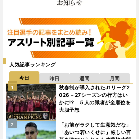
人気記事ランキング
今日
昨日
週間
月間
秋春制が導入されたJ1リーグ2
1
026－27シーズンの行方はい
かに!? ５人の識者が全順位を
大胆予想
「お前がラクして生意気だな」
2
「あいつ若いくせに」厳しい言