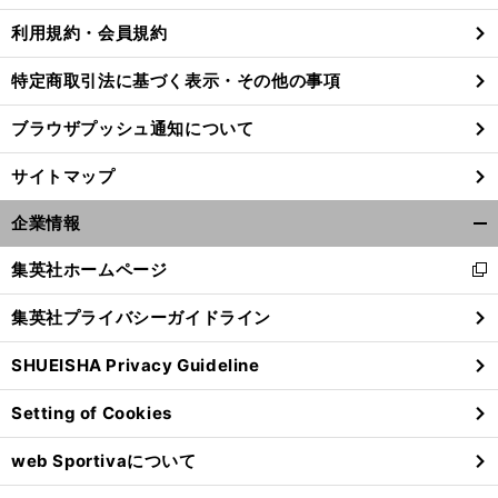
利用規約・会員規約
特定商取引法に基づく表示・その他の事項
ブラウザプッシュ通知について
サイトマップ
企業情報
開
く/
集英社ホームページ
新
閉
し
じ
集英社プライバシーガイドライン
い
る
ウ
前
SHUEISHA Privacy Guideline
ィ
へ
ン
Setting of Cookies
ド
ウ
web Sportivaについて
で
開