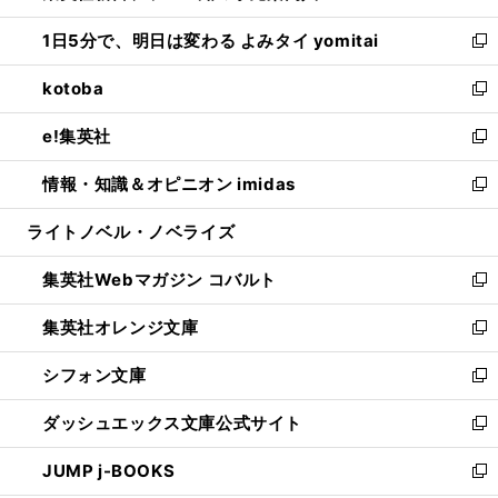
ウ
ン
ウ
し
1日5分で、明日は変わる よみタイ yomitai
で
ド
ィ
い
新
開
ウ
ン
ウ
し
kotoba
く
で
ド
ィ
い
新
開
ウ
ン
ウ
し
e!集英社
く
で
ド
ィ
い
新
開
ウ
ン
ウ
し
情報・知識＆オピニオン imidas
く
で
ド
ィ
い
新
開
ウ
ン
ウ
し
ライトノベル・ノベライズ
く
で
ド
ィ
い
開
ウ
ン
ウ
集英社Webマガジン コバルト
く
で
ド
ィ
新
開
ウ
ン
し
集英社オレンジ文庫
く
で
ド
い
新
開
ウ
ウ
し
シフォン文庫
く
で
ィ
い
新
開
ン
ウ
し
ダッシュエックス文庫公式サイト
く
ド
ィ
い
新
ウ
ン
ウ
し
JUMP j-BOOKS
で
ド
ィ
い
新
開
ウ
ン
ウ