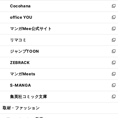
開
ウ
ン
し
Cocohana
く
で
ド
い
新
開
ウ
ウ
し
office YOU
く
で
ィ
い
新
開
ン
ウ
し
マンガMee公式サイト
く
ド
ィ
い
新
ウ
ン
ウ
し
リマコミ
で
ド
ィ
い
新
開
ウ
ン
ウ
し
ジャンプTOON
く
で
ド
ィ
い
新
開
ウ
ン
ウ
し
ZEBRACK
く
で
ド
ィ
い
新
開
ウ
ン
ウ
し
マンガMeets
く
で
ド
ィ
い
新
開
ウ
ン
ウ
し
S-MANGA
く
で
ド
ィ
い
新
開
ウ
ン
ウ
し
集英社コミック文庫
く
で
ド
ィ
い
新
開
ウ
ン
ウ
し
取材・ファッション
く
で
ド
ィ
い
開
ウ
ン
ウ