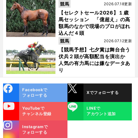
競馬
2026.07.18更新
【セレクトセール2026】１歳
馬セッション 「億超え」の高
額馬のなかで現場のプロがほれ
込んだ４頭
競馬
2026.07.12更新
【競馬予想】七夕賞は舞台合う
伏兵２頭が高額配当を演出か
人気の有力馬には嫌なデータあ
り
cebo
X
Facebookで
Xでフォローする
ok
フォローする
uTube
LINE
YouTubeで
LINEで
チャンネル登録
アカウント追加
stagra
Instagramで
m
フォローする