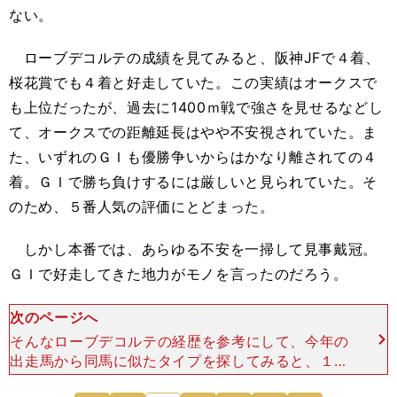
ない。
ローブデコルテの成績を見てみると、阪神JFで４着、
桜花賞でも４着と好走していた。この実績はオークスで
も上位だったが、過去に1400ｍ戦で強さを見せるなどし
て、オークスでの距離延長はやや不安視されていた。ま
た、いずれのＧＩも優勝争いからはかなり離されての４
着。ＧＩで勝ち負けするには厳しいと見られていた。そ
のため、５番人気の評価にとどまった。
しかし本番では、あらゆる不安を一掃して見事戴冠。
ＧＩで好走してきた地力がモノを言ったのだろう。
次のページへ
そんなローブデコルテの経歴を参考にして、今年の
出走馬から同馬に似たタイプを探してみると、１頭
の「穴馬」候補が浮かび上がってきた。 アットザ