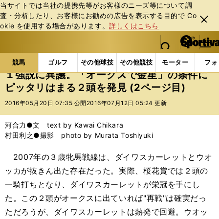
当サイトでは当社の提携先等がお客様のニーズ等について調
査・分析したり、お客様にお勧めの広告を表⽰する⽬的で Co
閉じ
okie を使⽤する場合があります。
詳しくはこちら
る
マイペ
web Sportiva (webスポルティーバ)
検索
メニュ
we
ー
競馬の記事一覧
競馬
１強説に異議。「オークスで
b
ジ
競馬
ゴルフ
その他球技
その他競技
モーター
フォ
ス
１強説に異議。「オークスで金星」の条件に
ポ
ピッタリはまる２頭を発見 (2ページ目)
ル
テ
2016年05月20日 07:35 公開
2016年07月12日 05:24 更新
ィ
ー
河合力●文 text by Kawai Chikara
バ
村田利之●撮影 photo by Murata Toshiyuki
2007年の３歳牝馬戦線は、ダイワスカーレットとウオ
ッカが抜きん出た存在だった。実際、桜花賞では２頭の
一騎打ちとなり、ダイワスカーレットが栄冠を手にし
た。この２頭がオークスに出ていれば"再戦"は確実だっ
ただろうが、ダイワスカーレットは熱発で回避。ウオッ