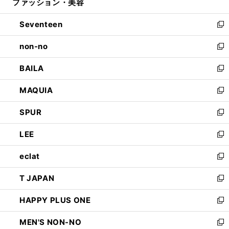
ファッション・美容
く
で
ド
ィ
開
ウ
ン
Seventeen
く
で
ド
新
開
ウ
し
non-no
く
で
い
新
開
ウ
し
BAILA
く
ィ
い
新
ン
ウ
し
MAQUIA
ド
ィ
い
新
ウ
ン
ウ
し
SPUR
で
ド
ィ
い
新
開
ウ
ン
ウ
し
LEE
く
で
ド
ィ
い
新
開
ウ
ン
ウ
し
eclat
く
で
ド
ィ
い
新
開
ウ
ン
ウ
し
T JAPAN
く
で
ド
ィ
い
新
開
ウ
ン
ウ
し
HAPPY PLUS ONE
く
で
ド
ィ
い
新
開
ウ
ン
ウ
し
MEN'S NON-NO
く
で
ド
ィ
い
新