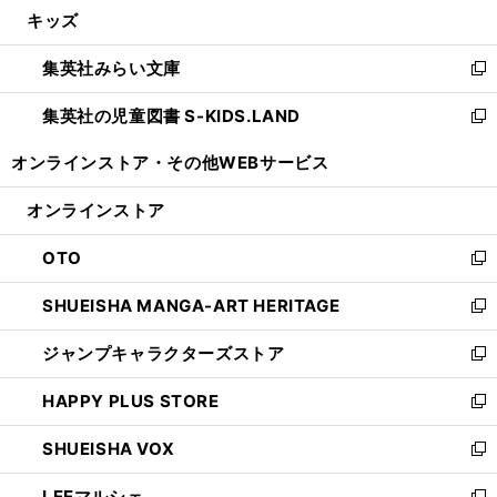
し
キッズ
く
で
ド
ィ
い
開
ウ
ン
ウ
集英社みらい文庫
く
で
ド
ィ
新
開
ウ
ン
し
集英社の児童図書 S-KIDS.LAND
く
で
ド
い
新
開
ウ
ウ
し
オンラインストア・
その他WEBサービス
く
で
ィ
い
開
ン
ウ
オンラインストア
く
ド
ィ
ウ
ン
OTO
で
ド
新
開
ウ
し
SHUEISHA MANGA-ART HERITAGE
く
で
い
新
開
ウ
し
ジャンプキャラクターズストア
く
ィ
い
新
ン
ウ
し
HAPPY PLUS STORE
ド
ィ
い
新
ウ
ン
ウ
し
SHUEISHA VOX
で
ド
ィ
い
新
開
ウ
ン
ウ
し
LEEマルシェ
く
で