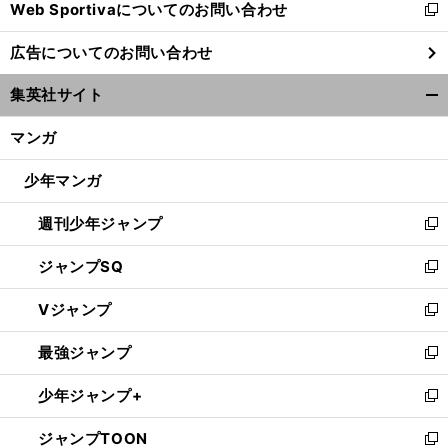
Web Sportivaについてのお問い合わせ
く
新
し
広告についてのお問い合わせ
い
ウ
集英社サイト
ィ
開
ン
く/
マンガ
ド
閉
ウ
じ
少年マンガ
で
る
開
週刊少年ジャンプ
く
新
し
ジャンプSQ
い
新
ウ
し
Vジャンプ
ィ
い
新
ン
ウ
し
最強ジャンプ
ド
ィ
い
新
ウ
ン
ウ
し
少年ジャンプ+
で
ド
ィ
い
新
開
ウ
ン
ウ
し
ジャンプTOON
く
で
ド
ィ
い
新