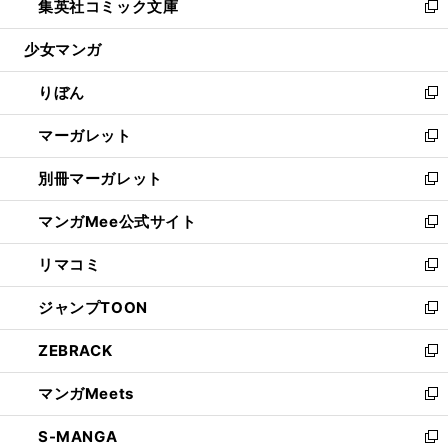
集英社コミック文庫
く
で
ド
ィ
い
新
開
ウ
ン
ウ
し
少女マンガ
く
で
ド
ィ
い
開
ウ
ン
ウ
りぼん
く
で
ド
ィ
新
開
ウ
ン
し
マーガレット
く
で
ド
い
新
開
ウ
ウ
し
別冊マーガレット
く
で
ィ
い
新
開
ン
ウ
し
マンガMee公式サイト
く
ド
ィ
い
新
ウ
ン
ウ
し
リマコミ
で
ド
ィ
い
新
開
ウ
ン
ウ
し
ジャンプTOON
く
で
ド
ィ
い
新
開
ウ
ン
ウ
し
ZEBRACK
く
で
ド
ィ
い
新
開
ウ
ン
ウ
し
マンガMeets
く
で
ド
ィ
い
新
開
ウ
ン
ウ
し
S-MANGA
く
で
ド
ィ
い
新