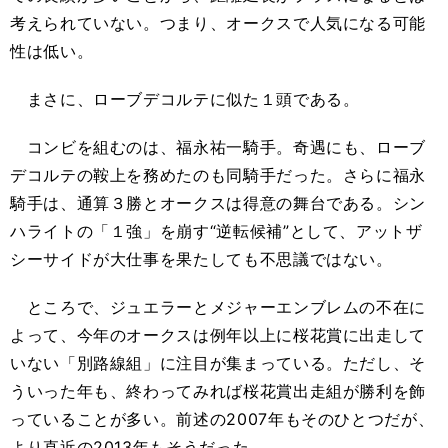
考えられていない。つまり、オークスで人気になる可能
性は低い。
まさに、ローブデコルテに似た１頭である。
コンビを組むのは、福永祐一騎手。奇遇にも、ローブ
デコルテの鞍上を務めたのも同騎手だった。さらに福永
騎手は、通算３勝とオークスは得意の舞台である。シン
ハライトの「１強」を崩す“逆転候補”として、アットザ
シーサイドが大仕事を果たしても不思議ではない。
ところで、ジュエラーとメジャーエンブレムの不在に
よって、今年のオークスは例年以上に桜花賞に出走して
いない「別路線組」に注目が集まっている。ただし、そ
ういった年も、終わってみれば桜花賞出走組が勝利を飾
っていることが多い。前述の2007年もそのひとつだが、
より直近の2013年もそうだった。