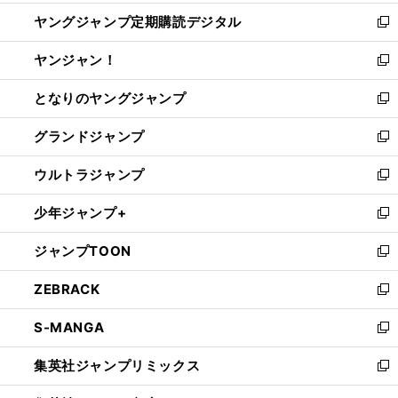
開
ウ
ン
し
ヤングジャンプ定期購読デジタル
く
で
ド
い
新
開
ウ
ウ
し
ヤンジャン！
く
で
ィ
い
新
開
ン
ウ
し
となりのヤングジャンプ
く
ド
ィ
い
新
ウ
ン
ウ
し
グランドジャンプ
で
ド
ィ
い
新
開
ウ
ン
ウ
し
ウルトラジャンプ
く
で
ド
ィ
い
新
開
ウ
ン
ウ
し
少年ジャンプ+
く
で
ド
ィ
い
新
開
ウ
ン
ウ
し
ジャンプTOON
く
で
ド
ィ
い
新
開
ウ
ン
ウ
し
ZEBRACK
く
で
ド
ィ
い
新
開
ウ
ン
ウ
し
S-MANGA
く
で
ド
ィ
い
新
開
ウ
ン
ウ
し
集英社ジャンプリミックス
く
で
ド
ィ
い
新
開
ウ
ン
ウ
し