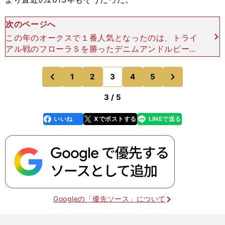
次のページへ
この年のオークスで１番人気となったのは、トライ
アル戦のフローラＳを勝ったデニムアンドルビー。
距離不安を囁かれていた桜花賞馬のアユサン、同２
着のレッドオーヴァルを抑えて、かなり高い評価を
次
1
2
3
4
5
のページへ
のページへ
受けていた。
前
3 / 5
いいね
Xでポストする
LINEで送る
line
faceboo
x
k
Googleの「優先ソース」について