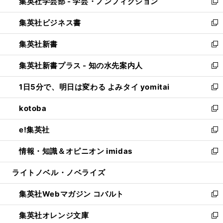
集英社学芸部 - 学芸・ノンフィクション
く
で
ド
ィ
新
開
ウ
ン
し
集英社ビジネス書
く
で
ド
い
新
開
ウ
ウ
し
集英社新書
く
で
ィ
い
新
開
ン
ウ
し
集英社新書プラス - 知の水先案内人
く
ド
ィ
い
新
ウ
ン
ウ
し
1日5分で、明日は変わる よみタイ yomitai
で
ド
ィ
い
新
開
ウ
ン
ウ
し
kotoba
く
で
ド
ィ
い
新
開
ウ
ン
ウ
し
e!集英社
く
で
ド
ィ
い
新
開
ウ
ン
ウ
し
情報・知識＆オピニオン imidas
く
で
ド
ィ
い
新
開
ウ
ン
ウ
し
ライトノベル・ノベライズ
く
で
ド
ィ
い
開
ウ
ン
ウ
集英社Webマガジン コバルト
く
で
ド
ィ
新
開
ウ
ン
し
集英社オレンジ文庫
く
で
ド
い
新