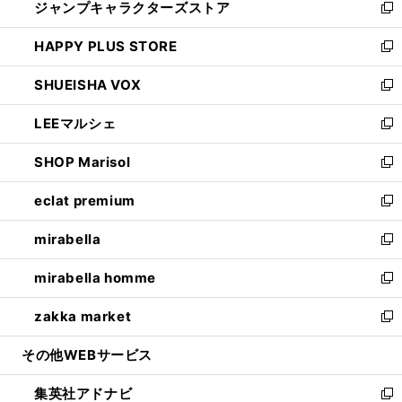
ジャンプキャラクターズストア
く
ィ
い
新
ン
ウ
し
HAPPY PLUS STORE
ド
ィ
い
新
ウ
ン
ウ
し
SHUEISHA VOX
で
ド
ィ
い
新
開
ウ
ン
ウ
し
LEEマルシェ
く
で
ド
ィ
い
新
開
ウ
ン
ウ
し
SHOP Marisol
く
で
ド
ィ
い
新
開
ウ
ン
ウ
し
eclat premium
く
で
ド
ィ
い
新
開
ウ
ン
ウ
し
mirabella
く
で
ド
ィ
い
新
開
ウ
ン
ウ
し
mirabella homme
く
で
ド
ィ
い
新
開
ウ
ン
ウ
し
zakka market
く
で
ド
ィ
い
新
開
ウ
ン
ウ
し
その他WEBサービス
く
で
ド
ィ
い
開
ウ
ン
ウ
集英社アドナビ
く
で
ド
ィ
新