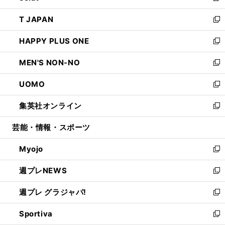
開
ウ
ン
ウ
し
T JAPAN
く
で
ド
ィ
い
新
開
ウ
ン
ウ
し
HAPPY PLUS ONE
く
で
ド
ィ
い
新
開
ウ
ン
ウ
し
MEN'S NON-NO
く
で
ド
ィ
い
新
開
ウ
ン
ウ
し
UOMO
く
で
ド
ィ
い
新
開
ウ
ン
ウ
し
集英社オンライン
く
で
ド
ィ
い
新
開
ウ
ン
ウ
し
芸能・情報・スポーツ
く
で
ド
ィ
い
開
ウ
ン
ウ
Myojo
く
で
ド
ィ
新
開
ウ
ン
し
週プレNEWS
く
で
ド
い
新
開
ウ
ウ
し
週プレ グラジャパ!
く
で
ィ
い
新
開
ン
ウ
し
Sportiva
く
ド
ィ
い
新
ウ