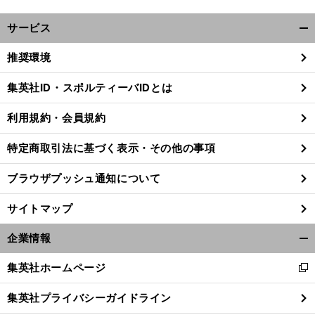
サービス
開
く/
推奨環境
閉
じ
集英社ID・スポルティーバIDとは
る
利用規約・会員規約
特定商取引法に基づく表示・その他の事項
ブラウザプッシュ通知について
サイトマップ
企業情報
開
く/
集英社ホームページ
新
閉
前
へ
し
じ
集英社プライバシーガイドライン
い
る
ウ