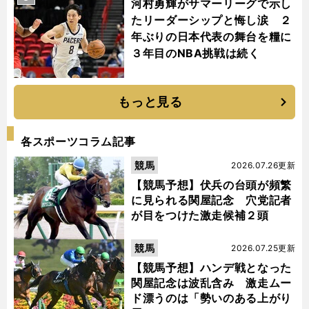
河村勇輝がサマーリーグで示し
たリーダーシップと悔し涙 ２
年ぶりの日本代表の舞台を糧に
３年目のNBA挑戦は続く
もっと見る
各スポーツコラム記事
競馬
2026.07.26更新
【競馬予想】伏兵の台頭が頻繁
に見られる関屋記念 穴党記者
が目をつけた激走候補２頭
競馬
2026.07.25更新
【競馬予想】ハンデ戦となった
関屋記念は波乱含み 激走ムー
ド漂うのは「勢いのある上がり