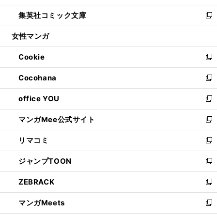
開
ウ
ン
ウ
し
集英社コミック文庫
く
で
ド
ィ
い
新
開
ウ
ン
ウ
し
女性マンガ
く
で
ド
ィ
い
開
ウ
ン
ウ
Cookie
く
で
ド
ィ
新
開
ウ
ン
し
Cocohana
く
で
ド
い
新
開
ウ
ウ
し
office YOU
く
で
ィ
い
新
開
ン
ウ
し
マンガMee公式サイト
く
ド
ィ
い
新
ウ
ン
ウ
し
リマコミ
で
ド
ィ
い
新
開
ウ
ン
ウ
し
ジャンプTOON
く
で
ド
ィ
い
新
開
ウ
ン
ウ
し
ZEBRACK
く
で
ド
ィ
い
新
開
ウ
ン
ウ
し
マンガMeets
く
で
ド
ィ
い
新
開
ウ
ン
ウ
し