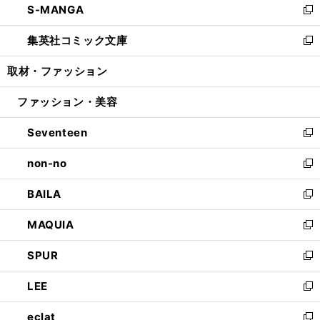
S-MANGA
く
で
ド
ィ
い
新
開
ウ
ン
ウ
し
集英社コミック文庫
く
で
ド
ィ
い
新
開
ウ
ン
ウ
し
取材・ファッション
く
で
ド
ィ
い
開
ウ
ン
ウ
ファッション・美容
く
で
ド
ィ
開
ウ
ン
Seventeen
く
で
ド
新
開
ウ
し
non-no
く
で
い
新
開
ウ
し
BAILA
く
ィ
い
新
ン
ウ
し
MAQUIA
ド
ィ
い
新
ウ
ン
ウ
し
SPUR
で
ド
ィ
い
新
開
ウ
ン
ウ
し
LEE
く
で
ド
ィ
い
新
開
ウ
ン
ウ
し
eclat
く
で
ド
ィ
い
新