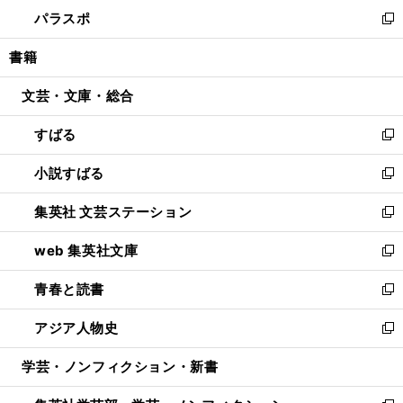
ン
ウ
し
パラスポ
で
ド
ィ
い
新
開
ウ
ン
ウ
し
書籍
く
で
ド
ィ
い
開
ウ
ン
ウ
文芸・文庫・総合
く
で
ド
ィ
開
ウ
ン
すばる
く
で
ド
新
開
ウ
し
小説すばる
く
で
い
新
開
ウ
し
集英社 文芸ステーション
く
ィ
い
新
ン
ウ
し
web 集英社文庫
ド
ィ
い
新
ウ
ン
ウ
し
青春と読書
で
ド
ィ
い
新
開
ウ
ン
ウ
し
アジア人物史
く
で
ド
ィ
い
新
開
ウ
ン
ウ
し
学芸・ノンフィクション・新書
く
で
ド
ィ
い
開
ウ
ン
ウ