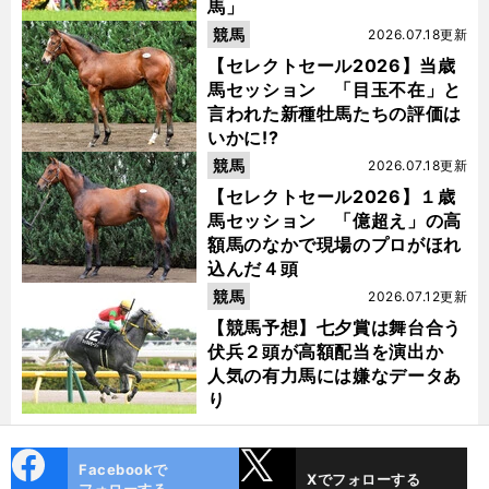
馬」
競馬
2026.07.18更新
【セレクトセール2026】当歳
馬セッション 「目玉不在」と
言われた新種牡馬たちの評価は
いかに!?
競馬
2026.07.18更新
【セレクトセール2026】１歳
馬セッション 「億超え」の高
額馬のなかで現場のプロがほれ
込んだ４頭
競馬
2026.07.12更新
【競馬予想】七夕賞は舞台合う
伏兵２頭が高額配当を演出か
人気の有力馬には嫌なデータあ
り
cebo
X
Facebookで
Xでフォローする
ok
フォローする