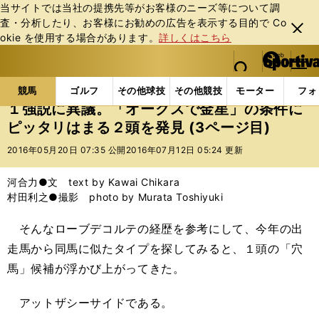
当サイトでは当社の提携先等がお客様のニーズ等について調
査・分析したり、お客様にお勧めの広告を表⽰する⽬的で Co
閉じ
okie を使⽤する場合があります。
詳しくはこちら
る
マイペ
web Sportiva (webスポルティーバ)
検索
メニュ
we
ー
競馬の記事一覧
競馬
１強説に異議。「オークスで
b
ジ
競馬
ゴルフ
その他球技
その他競技
モーター
フォ
ス
１強説に異議。「オークスで金星」の条件に
ポ
ピッタリはまる２頭を発見 (3ページ目)
ル
テ
2016年05月20日 07:35 公開
2016年07月12日 05:24 更新
ィ
ー
河合力●文 text by Kawai Chikara
バ
村田利之●撮影 photo by Murata Toshiyuki
そんなローブデコルテの経歴を参考にして、今年の出
走馬から同馬に似たタイプを探してみると、１頭の「穴
馬」候補が浮かび上がってきた。
アットザシーサイドである。