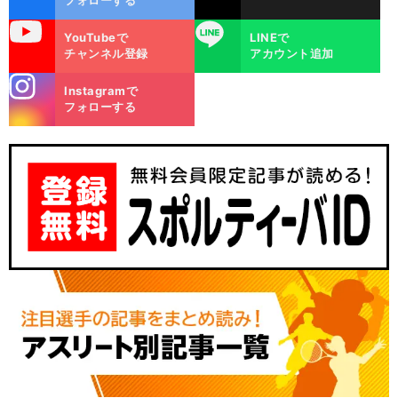
uTube
LINE
YouTubeで
LINEで
チャンネル登録
アカウント追加
stagra
Instagramで
m
フォローする