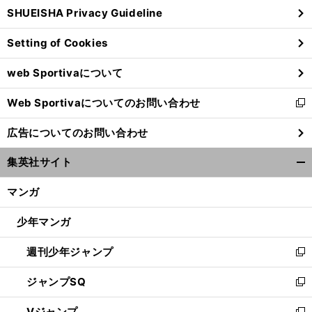
SHUEISHA Privacy Guideline
ィ
ン
Setting of Cookies
ド
ウ
web Sportivaについて
で
開
Web Sportivaについてのお問い合わせ
く
新
し
広告についてのお問い合わせ
い
ウ
集英社サイト
ィ
開
ン
く/
マンガ
ド
閉
ウ
じ
少年マンガ
で
る
開
週刊少年ジャンプ
く
新
し
ジャンプSQ
い
新
ウ
し
Vジャンプ