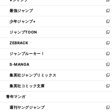
ィ
い
新
ン
ウ
し
最強ジャンプ
ド
ィ
い
新
ウ
ン
ウ
し
少年ジャンプ+
で
ド
ィ
い
新
開
ウ
ン
ウ
し
ジャンプTOON
く
で
ド
ィ
い
新
開
ウ
ン
ウ
し
ZEBRACK
く
で
ド
ィ
い
新
開
ウ
ン
ウ
し
ジャンプルーキー！
く
で
ド
ィ
い
新
開
ウ
ン
ウ
し
S-MANGA
く
で
ド
ィ
い
新
開
ウ
ン
ウ
し
集英社ジャンプリミックス
く
で
ド
ィ
い
新
開
ウ
ン
ウ
し
集英社コミック文庫
く
で
ド
ィ
い
新
開
ウ
ン
ウ
し
青年マンガ
く
で
ド
ィ
い
開
ウ
ン
ウ
週刊ヤングジャンプ
く
で
ド
ィ
新