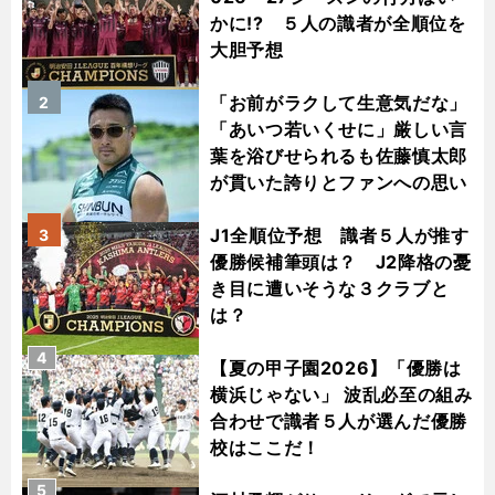
かに!? ５人の識者が全順位を
大胆予想
「お前がラクして生意気だな」
2
「あいつ若いくせに」厳しい言
葉を浴びせられるも佐藤慎太郎
が貫いた誇りとファンへの思い
J1全順位予想 識者５人が推す
3
優勝候補筆頭は？ J2降格の憂
き目に遭いそうな３クラブと
は？
4
【夏の甲子園2026】「優勝は
横浜じゃない」 波乱必至の組み
合わせで識者５人が選んだ優勝
校はここだ！
5