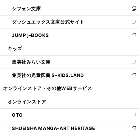
開
ウ
ウ
し
シフォン文庫
く
で
ィ
い
新
開
ン
ウ
し
ダッシュエックス文庫公式サイト
く
ド
ィ
い
新
ウ
ン
ウ
し
JUMP j-BOOKS
で
ド
ィ
い
新
開
ウ
ン
ウ
し
キッズ
く
で
ド
ィ
い
開
ウ
ン
ウ
集英社みらい文庫
く
で
ド
ィ
新
開
ウ
ン
し
集英社の児童図書 S-KIDS.LAND
く
で
ド
い
新
開
ウ
ウ
し
オンラインストア・
その他WEBサービス
く
で
ィ
い
開
ン
ウ
オンラインストア
く
ド
ィ
ウ
ン
OTO
で
ド
新
開
ウ
し
SHUEISHA MANGA-ART HERITAGE
く
で
い
新
開
ウ
し