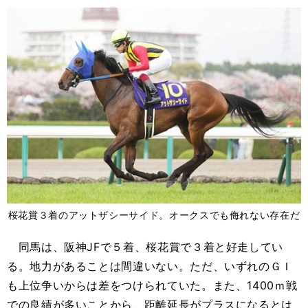
桜花賞３着のアットザシーサイド。オークスでも侮れない存在だ
同馬は、阪神JFで５着、桜花賞で３着と好走してい
る。地力があることは間違いない。ただ、いずれのＧＩ
も上位争いからは差をつけられていた。また、1400ｍ戦
での良績が多いことから、距離延長がプラスになるとは