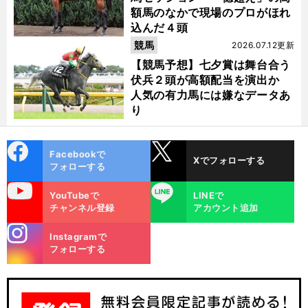
額馬のなかで現場のプロがほれ
込んだ４頭
競馬
2026.07.12更新
【競馬予想】七夕賞は舞台合う
伏兵２頭が高額配当を演出か
人気の有力馬には嫌なデータあ
り
cebo
X
Facebookで
Xでフォローする
ok
フォローする
uTube
LINE
YouTubeで
LINEで
チャンネル登録
アカウント追加
stagra
Instagramで
m
フォローする