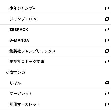
開
ウ
ン
ウ
し
少年ジャンプ+
く
で
ド
ィ
い
新
開
ウ
ン
ウ
し
ジャンプTOON
く
で
ド
ィ
い
新
開
ウ
ン
ウ
し
ZEBRACK
く
で
ド
ィ
い
新
開
ウ
ン
ウ
し
S-MANGA
く
で
ド
ィ
い
新
開
ウ
ン
ウ
し
集英社ジャンプリミックス
く
で
ド
ィ
い
新
開
ウ
ン
ウ
し
集英社コミック文庫
く
で
ド
ィ
い
新
開
ウ
ン
ウ
し
少女マンガ
く
で
ド
ィ
い
開
ウ
ン
ウ
りぼん
く
で
ド
ィ
新
開
ウ
ン
し
マーガレット
く
で
ド
い
新
開
ウ
ウ
し
別冊マーガレット
く
で
ィ
い
新
開
ン
ウ
し