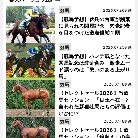
競馬
2026.07.26更新
【競馬予想】伏兵の台頭が頻繁
に見られる関屋記念 穴党記者
が目をつけた激走候補２頭
競馬
2026.07.25更新
【競馬予想】ハンデ戦となった
関屋記念は波乱含み 激走ムー
ド漂うのは「勢いのある上がり
馬」
競馬
2026.07.18更新
【セレクトセール2026】当歳
馬セッション 「目玉不在」と
言われた新種牡馬たちの評価は
いかに!?
競馬
2026.07.18更新
【セレクトセール2026】１歳
馬セッション 「億超え」の高