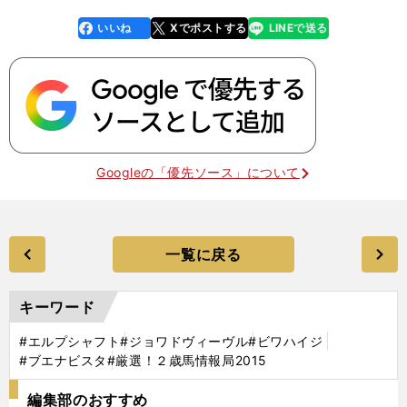
いいね
Xでポストする
LINEで送る
line
faceboo
x
k
Googleの「優先ソース」について
一覧に戻る
キーワード
#エルプシャフト
#ジョワドヴィーヴル
#ビワハイジ
#ブエナビスタ
#厳選！２歳馬情報局2015
編集部のおすすめ