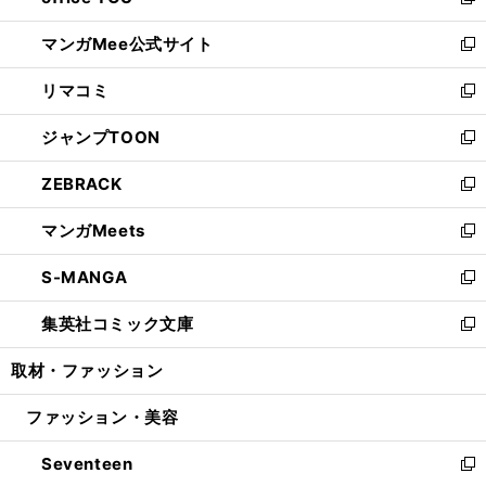
い
新
開
ン
ウ
し
マンガMee公式サイト
く
ド
ィ
い
新
ウ
ン
ウ
し
リマコミ
で
ド
ィ
い
新
開
ウ
ン
ウ
し
ジャンプTOON
く
で
ド
ィ
い
新
開
ウ
ン
ウ
し
ZEBRACK
く
で
ド
ィ
い
新
開
ウ
ン
ウ
し
マンガMeets
く
で
ド
ィ
い
新
開
ウ
ン
ウ
し
S-MANGA
く
で
ド
ィ
い
新
開
ウ
ン
ウ
し
集英社コミック文庫
く
で
ド
ィ
い
新
開
ウ
ン
ウ
し
取材・ファッション
く
で
ド
ィ
い
開
ウ
ン
ウ
ファッション・美容
く
で
ド
ィ
開
ウ
ン
Seventeen
く
で
ド
新