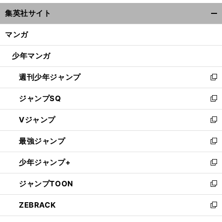
ウ
集英社サイト
ィ
開
ン
く/
マンガ
ド
閉
ウ
じ
少年マンガ
で
る
開
週刊少年ジャンプ
く
新
し
ジャンプSQ
い
新
ウ
し
Vジャンプ
ィ
い
新
ン
ウ
し
最強ジャンプ
ド
ィ
い
新
ウ
ン
ウ
し
少年ジャンプ+
で
ド
ィ
い
新
開
ウ
ン
ウ
し
ジャンプTOON
く
で
ド
ィ
い
新
開
ウ
ン
ウ
し
ZEBRACK
く
で
ド
ィ
い
新
開
ウ
ン
ウ
し