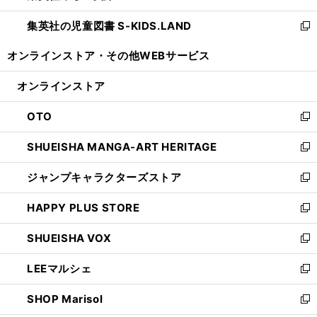
開
ウ
ン
し
集英社の児童図書 S-KIDS.LAND
く
で
ド
い
新
開
ウ
ウ
し
オンラインストア・
その他WEBサービス
く
で
ィ
い
開
ン
ウ
オンラインストア
く
ド
ィ
ウ
ン
OTO
で
ド
新
開
ウ
し
SHUEISHA MANGA-ART HERITAGE
く
で
い
新
開
ウ
し
ジャンプキャラクターズストア
く
ィ
い
新
ン
ウ
し
HAPPY PLUS STORE
ド
ィ
い
新
ウ
ン
ウ
し
SHUEISHA VOX
で
ド
ィ
い
新
開
ウ
ン
ウ
し
LEEマルシェ
く
で
ド
ィ
い
新
開
ウ
ン
ウ
し
SHOP Marisol
く
で
ド
ィ
い
新
開
ウ
ン
ウ
し