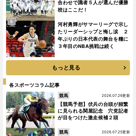
合わせで識者５人が選んだ優勝
校はここだ！
5
河村勇輝がサマーリーグで示し
たリーダーシップと悔し涙 ２
年ぶりの日本代表の舞台を糧に
３年目のNBA挑戦は続く
もっと見る
各スポーツコラム記事
競馬
2026.07.26更新
【競馬予想】伏兵の台頭が頻繁
に見られる関屋記念 穴党記者
が目をつけた激走候補２頭
競馬
2026.07.25更新