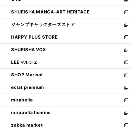
ド
新
開
ウ
し
SHUEISHA MANGA-ART HERITAGE
く
で
い
新
開
ウ
し
ジャンプキャラクターズストア
く
ィ
い
新
ン
ウ
し
HAPPY PLUS STORE
ド
ィ
い
新
ウ
ン
ウ
し
SHUEISHA VOX
で
ド
ィ
い
新
開
ウ
ン
ウ
し
LEEマルシェ
く
で
ド
ィ
い
新
開
ウ
ン
ウ
し
SHOP Marisol
く
で
ド
ィ
い
新
開
ウ
ン
ウ
し
eclat premium
く
で
ド
ィ
い
新
開
ウ
ン
ウ
し
mirabella
く
で
ド
ィ
い
新
開
ウ
ン
ウ
し
mirabella homme
く
で
ド
ィ
い
新
開
ウ
ン
ウ
し
zakka market
く
で
ド
ィ
い
新