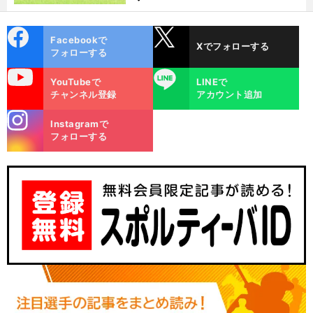
cebo
X
Facebookで
Xでフォローする
ok
フォローする
uTube
LINE
YouTubeで
LINEで
チャンネル登録
アカウント追加
stagra
Instagramで
m
フォローする