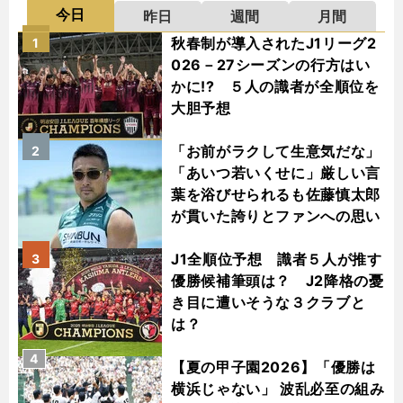
今日
昨日
週間
月間
秋春制が導入されたJ1リーグ2
1
026－27シーズンの行方はい
かに!? ５人の識者が全順位を
大胆予想
「お前がラクして生意気だな」
2
「あいつ若いくせに」厳しい言
葉を浴びせられるも佐藤慎太郎
が貫いた誇りとファンへの思い
J1全順位予想 識者５人が推す
3
優勝候補筆頭は？ J2降格の憂
き目に遭いそうな３クラブと
は？
4
【夏の甲子園2026】「優勝は
横浜じゃない」 波乱必至の組み