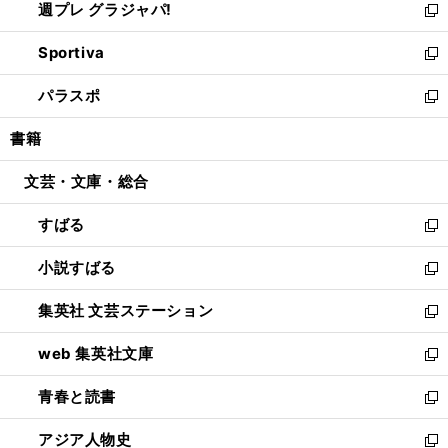
週プレ グラジャパ!
く
で
ィ
い
新
開
ン
ウ
し
Sportiva
く
ド
ィ
い
新
ウ
ン
ウ
し
パラスポ
で
ド
ィ
い
新
開
ウ
ン
ウ
し
書籍
く
で
ド
ィ
い
開
ウ
ン
ウ
文芸・文庫・総合
く
で
ド
ィ
開
ウ
ン
すばる
く
で
ド
新
開
ウ
し
小説すばる
く
で
い
新
開
ウ
し
集英社 文芸ステーション
く
ィ
い
新
ン
ウ
し
web 集英社文庫
ド
ィ
い
新
ウ
ン
ウ
し
青春と読書
で
ド
ィ
い
新
開
ウ
ン
ウ
し
アジア人物史
く
で
ド
ィ
い
新