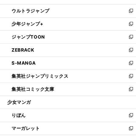
開
ウ
ン
ウ
し
ウルトラジャンプ
く
で
ド
ィ
い
新
開
ウ
ン
ウ
し
少年ジャンプ+
く
で
ド
ィ
い
新
開
ウ
ン
ウ
し
ジャンプTOON
く
で
ド
ィ
い
新
開
ウ
ン
ウ
し
ZEBRACK
く
で
ド
ィ
い
新
開
ウ
ン
ウ
し
S-MANGA
く
で
ド
ィ
い
新
開
ウ
ン
ウ
し
集英社ジャンプリミックス
く
で
ド
ィ
い
新
開
ウ
ン
ウ
し
集英社コミック文庫
く
で
ド
ィ
い
新
開
ウ
ン
ウ
し
少女マンガ
く
で
ド
ィ
い
開
ウ
ン
ウ
りぼん
く
で
ド
ィ
新
開
ウ
ン
し
マーガレット
く
で
ド
い
新
開
ウ
ウ
し