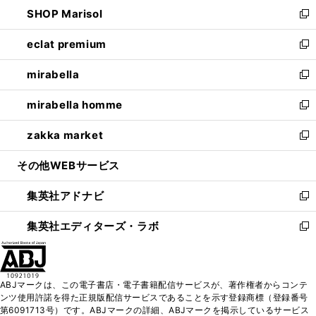
ウ
し
SHOP Marisol
く
で
ド
ィ
い
新
開
ウ
ン
ウ
し
eclat premium
く
で
ド
ィ
い
新
開
ウ
ン
ウ
し
mirabella
く
で
ド
ィ
い
新
開
ウ
ン
ウ
し
mirabella homme
く
で
ド
ィ
い
新
開
ウ
ン
ウ
し
zakka market
く
で
ド
ィ
い
新
開
ウ
ン
ウ
し
その他WEBサービス
く
で
ド
ィ
い
開
ウ
ン
ウ
集英社アドナビ
く
で
ド
ィ
新
開
ウ
ン
し
集英社エディターズ・ラボ
く
で
ド
い
新
開
ウ
ウ
し
く
で
ィ
い
開
ン
ウ
ABJマークは、この電子書店・電子書籍配信サービスが、著作権者からコンテ
く
ド
ィ
ンツ使用許諾を得た正規版配信サービスであることを示す登録商標（登録番号
ウ
ン
第6091713号）です。ABJマークの詳細、ABJマークを掲示しているサービス