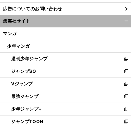
し
広告についてのお問い合わせ
い
ウ
集英社サイト
ィ
開
ン
く/
マンガ
ド
閉
ウ
じ
少年マンガ
で
る
開
週刊少年ジャンプ
く
新
し
ジャンプSQ
い
新
ウ
し
Vジャンプ
ィ
い
新
ン
ウ
し
最強ジャンプ
ド
ィ
い
新
ウ
ン
ウ
し
少年ジャンプ+
で
ド
ィ
い
新
開
ウ
ン
ウ
し
ジャンプTOON
く
で
ド
ィ
い
新
開
ウ
ン
ウ
し