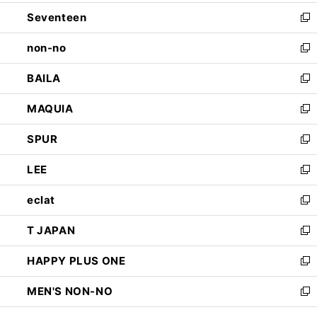
開
ウ
ン
Seventeen
く
で
ド
新
開
ウ
し
non-no
く
で
い
新
開
ウ
し
BAILA
く
ィ
い
新
ン
ウ
し
MAQUIA
ド
ィ
い
新
ウ
ン
ウ
し
SPUR
で
ド
ィ
い
新
開
ウ
ン
ウ
し
LEE
く
で
ド
ィ
い
新
開
ウ
ン
ウ
し
eclat
く
で
ド
ィ
い
新
開
ウ
ン
ウ
し
T JAPAN
く
で
ド
ィ
い
新
開
ウ
ン
ウ
し
HAPPY PLUS ONE
く
で
ド
ィ
い
新
開
ウ
ン
ウ
し
MEN'S NON-NO
く
で
ド
ィ
い
新
開
ウ
ン
ウ
し