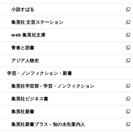
開
ウ
し
小説すばる
く
で
い
新
開
ウ
し
集英社 文芸ステーション
く
ィ
い
新
ン
ウ
し
web 集英社文庫
ド
ィ
い
新
ウ
ン
ウ
し
青春と読書
で
ド
ィ
い
新
開
ウ
ン
ウ
し
アジア人物史
く
で
ド
ィ
い
新
開
ウ
ン
ウ
し
学芸・ノンフィクション・新書
く
で
ド
ィ
い
開
ウ
ン
ウ
集英社学芸部 - 学芸・ノンフィクション
く
で
ド
ィ
新
開
ウ
ン
し
集英社ビジネス書
く
で
ド
い
新
開
ウ
ウ
し
集英社新書
く
で
ィ
い
新
開
ン
ウ
し
集英社新書プラス - 知の水先案内人
く
ド
ィ
い
新
ウ
ン
ウ
し