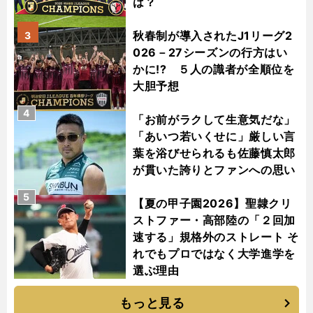
は？
秋春制が導入されたJ1リーグ2
3
026－27シーズンの行方はい
かに!? ５人の識者が全順位を
大胆予想
4
「お前がラクして生意気だな」
「あいつ若いくせに」厳しい言
葉を浴びせられるも佐藤慎太郎
が貫いた誇りとファンへの思い
5
【夏の甲子園2026】聖隷クリ
ストファー・高部陸の「２回加
速する」規格外のストレート そ
れでもプロではなく大学進学を
選ぶ理由
もっと見る