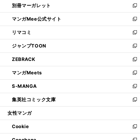
別冊マーガレット
く
で
ィ
い
新
開
ン
ウ
し
マンガMee公式サイト
く
ド
ィ
い
新
ウ
ン
ウ
し
リマコミ
で
ド
ィ
い
新
開
ウ
ン
ウ
し
ジャンプTOON
く
で
ド
ィ
い
新
開
ウ
ン
ウ
し
ZEBRACK
く
で
ド
ィ
い
新
開
ウ
ン
ウ
し
マンガMeets
く
で
ド
ィ
い
新
開
ウ
ン
ウ
し
S-MANGA
く
で
ド
ィ
い
新
開
ウ
ン
ウ
し
集英社コミック文庫
く
で
ド
ィ
い
新
開
ウ
ン
ウ
し
女性マンガ
く
で
ド
ィ
い
開
ウ
ン
ウ
Cookie
く
で
ド
ィ
新
開
ウ
ン
し
Cocohana
く
で