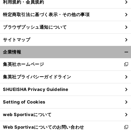
利用規約・会員規約
特定商取引法に基づく表示・その他の事項
【
競
】
ダ
」
ブラウザプッシュ通知について
馬
兄ベストウォーリアを越える「
ート界の才女
サイトマップ
企業情報
開
く/
集英社ホームページ
新
閉
し
じ
集英社プライバシーガイドライン
い
る
ウ
SHUEISHA Privacy Guideline
ィ
ン
Setting of Cookies
ド
ウ
web Sportivaについて
で
開
Web Sportivaについてのお問い合わせ
く
新