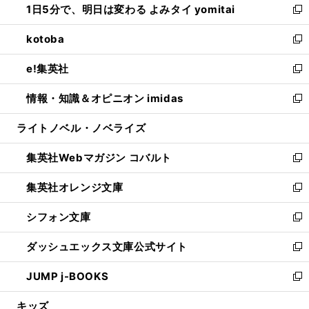
1日5分で、明日は変わる よみタイ yomitai
で
ド
ィ
い
新
開
ウ
ン
ウ
し
kotoba
く
で
ド
ィ
い
新
開
ウ
ン
ウ
し
e!集英社
く
で
ド
ィ
い
新
開
ウ
ン
ウ
し
情報・知識＆オピニオン imidas
く
で
ド
ィ
い
新
開
ウ
ン
ウ
し
ライトノベル・ノベライズ
く
で
ド
ィ
い
開
ウ
ン
ウ
集英社Webマガジン コバルト
く
で
ド
ィ
新
開
ウ
ン
し
集英社オレンジ文庫
く
で
ド
い
新
開
ウ
ウ
し
シフォン文庫
く
で
ィ
い
新
開
ン
ウ
し
ダッシュエックス文庫公式サイト
く
ド
ィ
い
新
ウ
ン
ウ
し
JUMP j-BOOKS
で
ド
ィ
い
新
開
ウ
ン
ウ
し
キッズ
く
で
ド
ィ
い