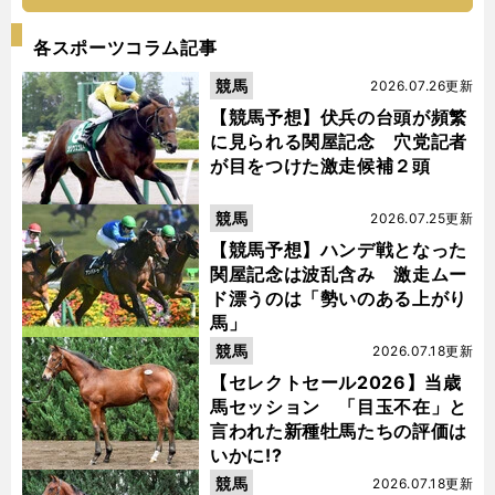
各スポーツコラム記事
競馬
2026.07.26更新
【競馬予想】伏兵の台頭が頻繁
に見られる関屋記念 穴党記者
が目をつけた激走候補２頭
競馬
2026.07.25更新
【競馬予想】ハンデ戦となった
関屋記念は波乱含み 激走ムー
ド漂うのは「勢いのある上がり
馬」
競馬
2026.07.18更新
【セレクトセール2026】当歳
馬セッション 「目玉不在」と
言われた新種牡馬たちの評価は
いかに!?
競馬
2026.07.18更新