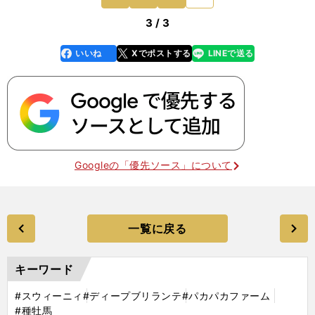
前
3 / 3
いいね
Xでポストする
LINEで送る
line
faceboo
x
k
Googleの「優先ソース」について
一覧に戻る
キーワード
#スウィーニィ
#ディープブリランテ
#パカパカファーム
#種牡馬