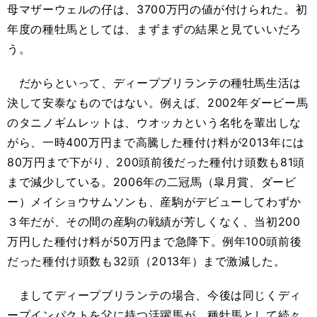
母マザーウェルの仔は、3700万円の値が付けられた。初
年度の種牡馬としては、まずまずの結果と見ていいだろ
う。
だからといって、ディープブリランテの種牡馬生活は
決して安泰なものではない。例えば、2002年ダービー馬
のタニノギムレットは、ウオッカという名牝を輩出しな
がら、一時400万円まで高騰した種付け料が2013年には
80万円まで下がり、200頭前後だった種付け頭数も81頭
まで減少している。2006年の二冠馬（皐月賞、ダービ
ー）メイショウサムソンも、産駒がデビューしてわずか
３年だが、その間の産駒の戦績が芳しくなく、当初200
万円した種付け料が50万円まで急降下。例年100頭前後
だった種付け頭数も32頭（2013年）まで激減した。
ましてディープブリランテの場合、今後は同じくディ
ープインパクトを父に持つ活躍馬が、種牡馬として続々