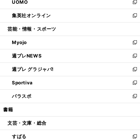
UOMO
く
で
ド
ィ
い
新
開
ウ
ン
ウ
し
集英社オンライン
く
で
ド
ィ
い
新
開
ウ
ン
ウ
し
芸能・情報・スポーツ
く
で
ド
ィ
い
開
ウ
ン
ウ
Myojo
く
で
ド
ィ
新
開
ウ
ン
し
週プレNEWS
く
で
ド
い
新
開
ウ
ウ
し
週プレ グラジャパ!
く
で
ィ
い
新
開
ン
ウ
し
Sportiva
く
ド
ィ
い
新
ウ
ン
ウ
し
パラスポ
で
ド
ィ
い
新
開
ウ
ン
ウ
し
書籍
く
で
ド
ィ
い
開
ウ
ン
ウ
文芸・文庫・総合
く
で
ド
ィ
開
ウ
ン
すばる
く
で
ド
新