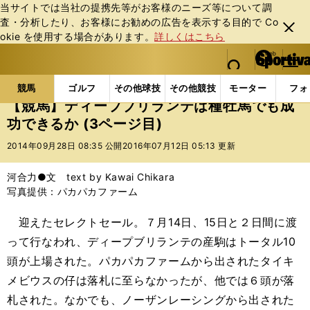
当サイトでは当社の提携先等がお客様のニーズ等について調
査・分析したり、お客様にお勧めの広告を表⽰する⽬的で Co
閉じ
okie を使⽤する場合があります。
詳しくはこちら
る
マイペ
web Sportiva (webスポルティーバ)
検索
メニュ
we
ー
競馬の記事一覧
競馬
【競馬】ディープブリランテ
b
ジ
競馬
ゴルフ
その他球技
その他競技
モーター
フォ
ス
【競馬】ディープブリランテは種牡馬でも成
ポ
功できるか (3ページ目)
ル
テ
2014年09月28日 08:35 公開
2016年07月12日 05:13 更新
ィ
ー
河合力●文 text by Kawai Chikara
バ
写真提供：パカパカファーム
迎えたセレクトセール。７月14日、15日と２日間に渡
って行なわれ、ディープブリランテの産駒はトータル10
頭が上場された。パカパカファームから出されたタイキ
メビウスの仔は落札に至らなかったが、他では６頭が落
札された。なかでも、ノーザンレーシングから出された