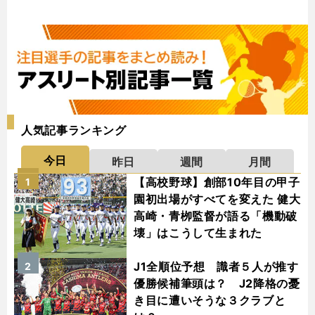
人気記事ランキング
今日
昨日
週間
月間
【高校野球】創部10年目の甲子
1
園初出場がすべてを変えた 健大
高崎・青栁監督が語る「機動破
壊」はこうして生まれた
J1全順位予想 識者５人が推す
2
優勝候補筆頭は？ J2降格の憂
き目に遭いそうな３クラブと