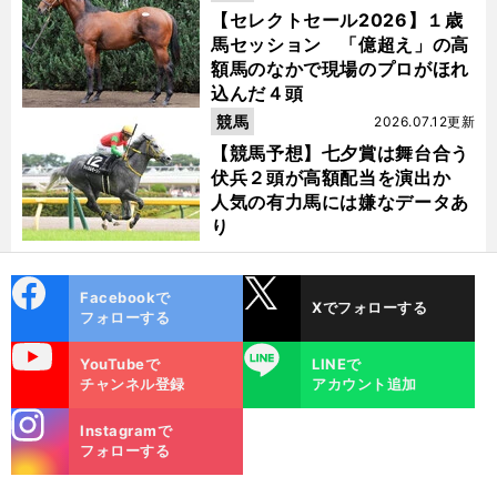
【セレクトセール2026】１歳
馬セッション 「億超え」の高
額馬のなかで現場のプロがほれ
込んだ４頭
競馬
2026.07.12更新
【競馬予想】七夕賞は舞台合う
伏兵２頭が高額配当を演出か
人気の有力馬には嫌なデータあ
り
cebo
X
Facebookで
Xでフォローする
ok
フォローする
uTube
LINE
YouTubeで
LINEで
チャンネル登録
アカウント追加
stagra
Instagramで
m
フォローする