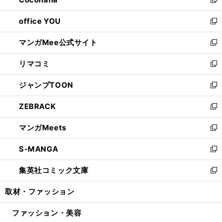
ド
い
新
開
ウ
ウ
し
office YOU
く
で
ィ
い
新
開
ン
ウ
し
マンガMee公式サイト
く
ド
ィ
い
新
ウ
ン
ウ
し
リマコミ
で
ド
ィ
い
新
開
ウ
ン
ウ
し
ジャンプTOON
く
で
ド
ィ
い
新
開
ウ
ン
ウ
し
ZEBRACK
く
で
ド
ィ
い
新
開
ウ
ン
ウ
し
マンガMeets
く
で
ド
ィ
い
新
開
ウ
ン
ウ
し
S-MANGA
く
で
ド
ィ
い
新
開
ウ
ン
ウ
し
集英社コミック文庫
く
で
ド
ィ
い
新
開
ウ
ン
ウ
し
取材・ファッション
く
で
ド
ィ
い
開
ウ
ン
ウ
ファッション・美容
く
で
ド
ィ