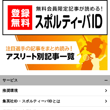
サービス
開
く/
推奨環境
閉
じ
集英社ID・スポルティーバIDとは
る