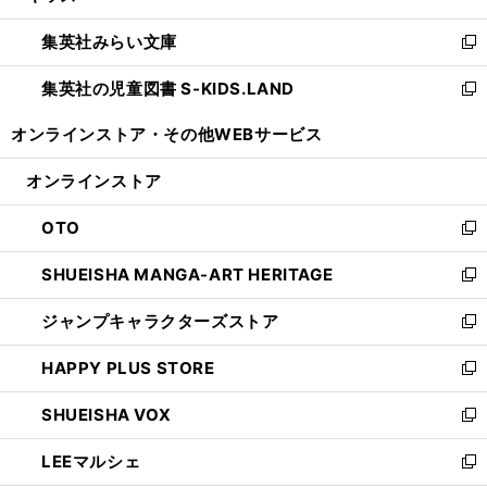
開
ウ
ン
ウ
集英社みらい文庫
く
で
ド
ィ
新
開
ウ
ン
し
集英社の児童図書 S-KIDS.LAND
く
で
ド
い
新
開
ウ
ウ
し
オンラインストア・
その他WEBサービス
く
で
ィ
い
開
ン
ウ
オンラインストア
く
ド
ィ
ウ
ン
OTO
で
ド
新
開
ウ
し
SHUEISHA MANGA-ART HERITAGE
く
で
い
新
開
ウ
し
ジャンプキャラクターズストア
く
ィ
い
新
ン
ウ
し
HAPPY PLUS STORE
ド
ィ
い
新
ウ
ン
ウ
し
SHUEISHA VOX
で
ド
ィ
い
新
開
ウ
ン
ウ
し
LEEマルシェ
く
で
ド
ィ
い
新
開
ウ
ン