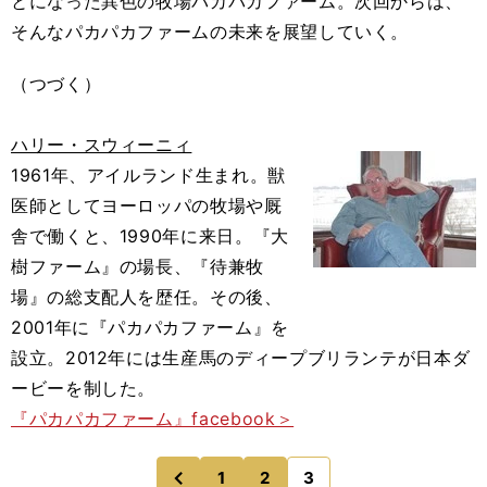
とになった異色の牧場パカパカファーム。次回からは、
そんなパカパカファームの未来を展望していく。
（つづく）
ハリー・スウィーニィ
1961年、アイルランド生まれ。獣
医師としてヨーロッパの牧場や厩
舎で働くと、1990年に来日。『大
樹ファーム』の場長、『待兼牧
場』の総支配人を歴任。その後、
2001年に『パカパカファーム』を
設立。2012年には生産馬のディープブリランテが日本ダ
ービーを制した。
『パカパカファーム』facebook＞
1
2
3
のページへ