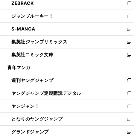
ZEBRACK
く
で
ド
ィ
い
新
開
ウ
ン
ウ
し
ジャンプルーキー！
く
で
ド
ィ
い
新
開
ウ
ン
ウ
し
S-MANGA
く
で
ド
ィ
い
新
開
ウ
ン
ウ
し
集英社ジャンプリミックス
く
で
ド
ィ
い
新
開
ウ
ン
ウ
し
集英社コミック文庫
く
で
ド
ィ
い
新
開
ウ
ン
ウ
し
青年マンガ
く
で
ド
ィ
い
開
ウ
ン
ウ
週刊ヤングジャンプ
く
で
ド
ィ
新
開
ウ
ン
し
ヤングジャンプ定期購読デジタル
く
で
ド
い
新
開
ウ
ウ
し
ヤンジャン！
く
で
ィ
い
新
開
ン
ウ
し
となりのヤングジャンプ
く
ド
ィ
い
新
ウ
ン
ウ
し
グランドジャンプ
で
ド
ィ
い
新