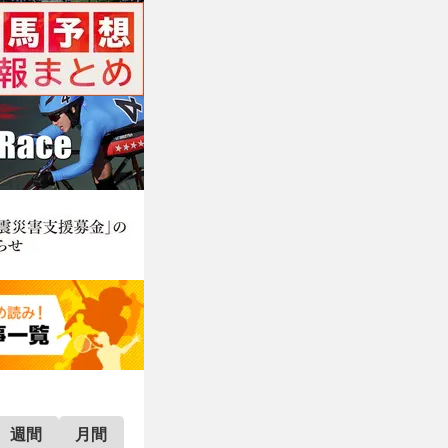
週間
月間