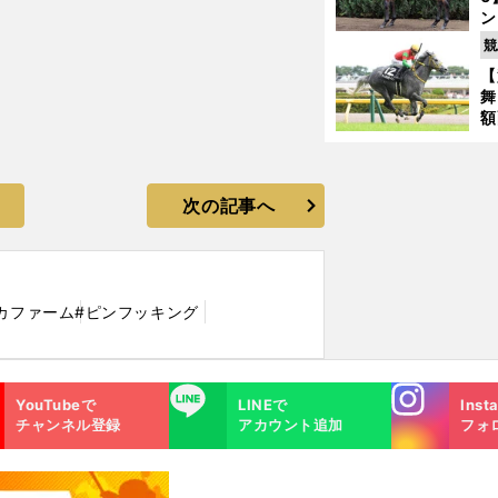
ン
馬
競
が
【
舞
額
の
タ
次の記事へ
カファーム
#ピンフッキング
Instagra
LINE
YouTubeで
LINEで
Inst
m
チャンネル登録
アカウント追加
フォ