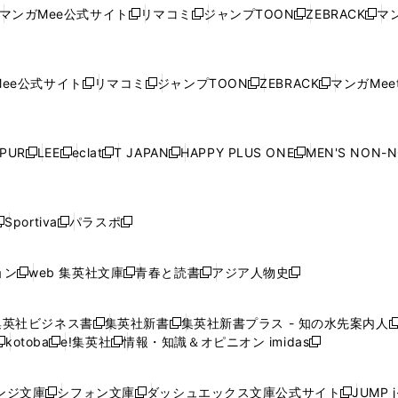
い
ウ
い
ウ
い
ウ
い
ウ
ウ
ド
ウ
ウ
ウ
マンガMee公式サイト
リマコミ
ジャンプTOON
ZEBRACK
マン
新
新
新
新
ウ
ィ
ウ
ィ
ウ
ィ
ウ
で
で
ウ
で
で
で
し
し
し
し
し
ィ
ン
ィ
ン
ィ
ン
ィ
開
開
で
開
開
開
い
い
い
い
い
ン
ド
ン
ド
ン
ド
ン
く
く
開
く
く
く
ウ
ウ
ウ
ウ
ウ
ド
ウ
ド
ウ
ド
ウ
ド
ee公式サイト
リマコミ
ジャンプTOON
ZEBRACK
マンガMeet
く
新
新
新
新
ィ
ィ
ィ
ィ
ィ
ウ
で
ウ
で
ウ
で
ウ
し
し
し
し
ン
ン
ン
ン
ン
で
開
で
開
で
開
で
い
い
い
い
ド
ド
ド
ド
ド
開
く
開
く
開
く
開
ウ
ウ
ウ
ウ
ウ
ウ
ウ
ウ
ウ
PUR
LEE
eclat
T JAPAN
HAPPY PLUS ONE
MEN'S NON-
く
く
く
く
新
新
新
新
新
ィ
ィ
ィ
ィ
で
で
で
で
で
し
し
し
し
し
ン
ン
ン
ン
開
開
開
開
開
い
い
い
い
い
ド
ド
ド
ド
く
く
く
く
く
ウ
ウ
ウ
ウ
ウ
ウ
ウ
ウ
ウ
Sportiva
パラスポ
新
新
ィ
ィ
ィ
ィ
ィ
で
で
で
で
し
し
し
ン
ン
ン
ン
ン
開
開
開
開
い
い
い
ド
ド
ド
ド
ド
ョン
web 集英社文庫
青春と読書
アジア人物史
く
く
く
く
新
新
新
新
ウ
ウ
ウ
ウ
ウ
ウ
ウ
ウ
し
し
し
し
ィ
ィ
ィ
で
で
で
で
で
い
い
い
い
ン
ン
ン
集英社ビジネス書
集英社新書
集英社新書プラス - 知の水先案内人
開
開
開
開
開
新
新
新
ウ
ウ
ウ
ウ
ド
ド
ド
kotoba
e!集英社
情報・知識＆オピニオン imidas
く
く
く
く
く
新
し
新
し
新
ィ
ィ
ィ
ィ
ウ
ウ
ウ
し
し
い
し
い
し
ン
ン
ン
ン
で
で
で
い
い
ウ
い
ウ
い
ド
ド
ド
ド
ンジ文庫
シフォン文庫
ダッシュエックス文庫公式サイト
JUMP 
開
開
開
新
新
新