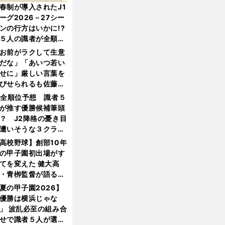
春制が導入されたJ1
ーグ2026－27シー
ンの行方はいかに!?
５人の識者が全順位
大胆予想
お前がラクして生意
だな」「あいつ若い
せに」厳しい言葉を
びせられるも佐藤慎
郎が貫いた誇りとフ
1全順位予想 識者５
ンへの思い
が推す優勝候補筆頭
？ J2降格の憂き目
遭いそうな３クラブ
は？
高校野球】創部10年
の甲子園初出場がす
てを変えた 健大高
・青栁監督が語る
機動破壊」はこうし
夏の甲子園2026】
生まれた
優勝は横浜じゃな
」 波乱必至の組み合
せで識者５人が選ん