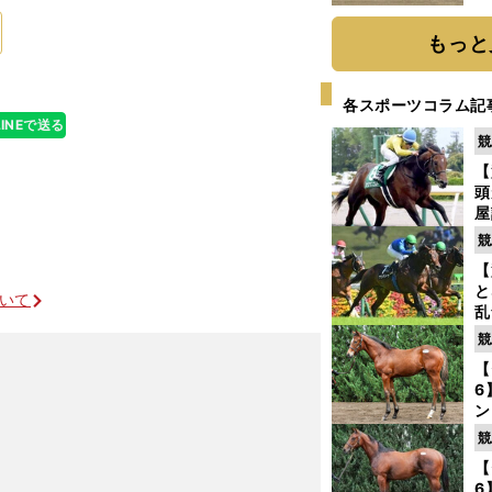
だ
もっと
各スポーツコラム記
LINEで送る
競
【
頭
屋
を
競
【
と
ついて
乱
う
競
が
【
6
ン
わ
競
評
【
6