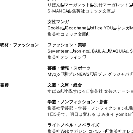
い
ウ
い
ド
ウ
ウ
ド
りぼん
マーガレット
別冊マーガレット
新
新
新
ウ
ィ
ウ
ウ
で
で
ウ
S-MANGA
集英社コミック文庫
し
新
し
新
ィ
ン
ィ
で
開
開
で
い
し
い
し
ン
ド
ン
女性マンガ
開
く
く
開
ウ
い
ウ
い
ド
ウ
ド
Cookie
Cocohana
office YOU
マンガM
く
く
新
新
新
ィ
ウ
ィ
ウ
ウ
で
ウ
集英社コミック文庫
し
新
し
し
ン
ィ
ン
ィ
で
開
で
い
し
い
い
ド
ン
ド
ン
取材・ファッション
ファッション・美容
開
く
開
ウ
い
ウ
ウ
ウ
ド
ウ
ド
Seventeen
non-no
BAILA
MAQUIA
S
く
く
新
新
新
新
ィ
ウ
ィ
ィ
で
ウ
で
ウ
集英社オンライン
し
新
し
し
し
ン
ィ
ン
ン
開
で
開
で
い
し
い
い
い
ド
ン
ド
ド
芸能・情報・スポーツ
く
開
く
開
ウ
い
ウ
ウ
ウ
ウ
ド
ウ
ウ
Myojo
週プレNEWS
週プレ グラジャパ!
く
く
新
新
新
ィ
ウ
ィ
ィ
ィ
で
ウ
で
で
し
し
ン
ィ
ン
ン
ン
書籍
文芸・文庫・総合
開
で
開
開
い
い
ド
ン
ド
ド
ド
すばる
小説すばる
集英社 文芸ステーシ
く
開
く
く
新
新
ウ
ウ
ウ
ド
ウ
ウ
ウ
く
し
し
ィ
ィ
学芸・ノンフィクション・新書
で
ウ
で
で
で
い
い
ン
ン
集英社学芸部 - 学芸・ノンフィクション
開
で
開
開
開
新
ウ
ウ
ド
ド
1日5分で、明日は変わる よみタイ yomitai
く
開
く
く
く
し
新
ィ
ィ
ウ
ウ
く
い
ン
ン
ライトノベル・ノベライズ
で
で
ウ
ド
ド
集英社Webマガジン コバルト
集英社オレ
開
開
新