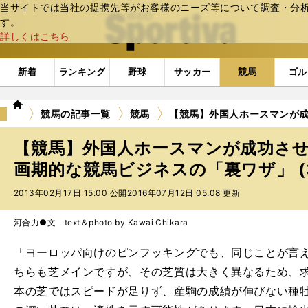
当サイトでは当社の提携先等がお客様のニーズ等について調査・分析し
web Sportiva (webスポルティーバ)
す。
詳しくはこちら
新着
ランキング
野球
サッカー
競馬
ゴル
we
競馬の記事一覧
競馬
【競馬】外国人ホースマンが
b
ス
【競馬】外国人ホースマンが成功さ
ポ
ル
画期的な競馬ビジネスの「裏ワザ」 (
テ
2013年02月17日 15:00 公開
2016年07月12日 05:08 更新
ィ
ー
バ
河合力●文 text＆photo by Kawai Chikara
「ヨーロッパ向けのピンフッキングでも、同じことが言
ちらも芝メインですが、その芝質は大きく異なるため、
本の芝ではスピードが足りず、産駒の成績が伸びない種