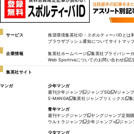
サービス
推奨環境
集英社ID・スポルティーバIDとは
ブラウザプッシュ通知について
サイトマッ
企業情報
集英社ホームページ
集英社プライバシー
新
Web Sportivaについてのお問い合わせ
広
し
新
い
し
集英社サイト
ウ
い
ィ
ウ
マンガ
少年マンガ
ン
ィ
週刊少年ジャンプ
ジャンプSQ
Vジャン
ド
ン
新
新
S-MANGA
集英社ジャンプリミックス
集
ウ
ド
新
し
し
新
で
ウ
し
い
い
し
青年マンガ
開
で
い
ウ
ウ
い
週刊ヤングジャンプ
ヤングジャンプ定期
新
く
開
ウ
ィ
ィ
ウ
ウルトラジャンプ
少年ジャンプ+
ジャン
新
し
新
く
ィ
ン
ン
ィ
し
い
し
ン
ド
ド
ン
少女マンガ