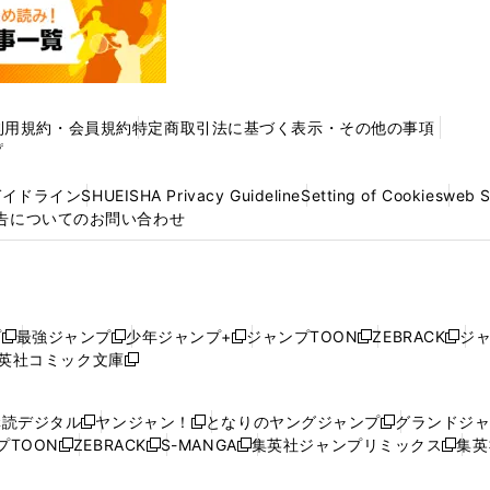
利用規約・会員規約
特定商取引法に基づく表示・その他の事項
プ
ガイドライン
SHUEISHA Privacy Guideline
Setting of Cookies
web 
告についてのお問い合わせ
プ
最強ジャンプ
少年ジャンプ+
ジャンプTOON
ZEBRACK
ジ
新
新
新
新
新
英社コミック文庫
し
新
し
し
し
し
い
い
し
い
い
い
ウ
ウ
い
ウ
ウ
ウ
購読デジタル
ヤンジャン！
となりのヤングジャンプ
グランドジ
新
新
新
ィ
ィ
ウ
ィ
ィ
ィ
プTOON
ZEBRACK
S-MANGA
集英社ジャンプリミックス
集英
新
し
新
し
新
し
新
ン
ン
ィ
ン
ン
ン
し
い
し
い
し
い
し
ド
ド
ン
ド
ド
ド