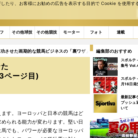
たり、お客様にお勧めの広告を表⽰する⽬的で Cookie を使⽤す
フ
その他球技
その他競技
モーター
フォト
連載
成功させた画期的な競馬ビジネスの「裏ワザ」
編集部のおすすめ
3ページ目
スポルテ
せた
集号 Vol
3ページ目)
スポルテ
月16日発
最新記事
プッシュ
いて
えます。ヨーロッパと日本の競馬はど
求められる能力が変わります。堅い日
牡馬でも、パワーが必要なヨーロッパ