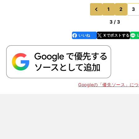
1
2
3
のページへ
前
3 / 3
いいね
Xでポストする
line
faceboo
x
k
Googleの「優先ソース」に