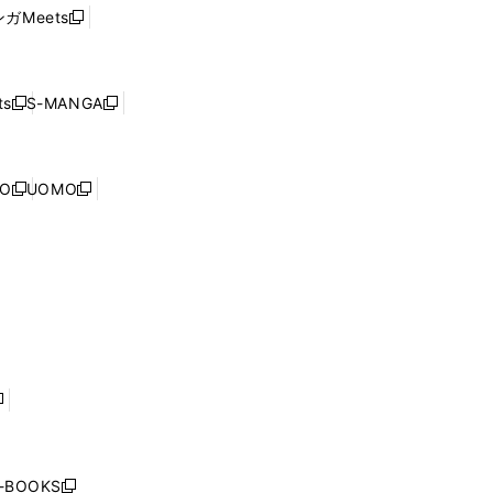
ウ
い
ウ
ガMeets
新
ィ
ウ
で
し
ン
ィ
開
い
ド
ン
く
ウ
ウ
ド
s
S-MANGA
新
新
ィ
で
ウ
し
し
ン
開
で
い
い
ド
く
開
ウ
ウ
ウ
NO
UOMO
く
新
新
ィ
ィ
で
し
し
ン
ン
開
い
い
ド
ド
く
ウ
ウ
ウ
ウ
ィ
ィ
で
で
ン
ン
開
開
ド
ド
く
く
ウ
ウ
で
で
開
開
く
く
し
い
ウ
j-BOOKS
新