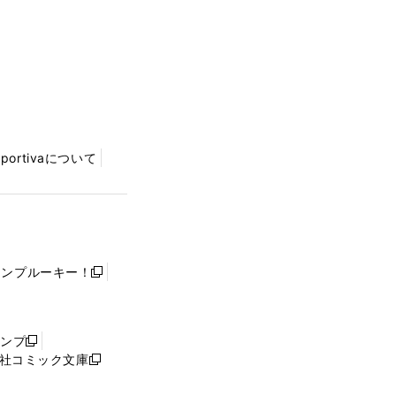
Sportivaについて
ャンプルーキー！
新
し
い
ウ
ャンプ
新
ィ
社コミック文庫
し
新
ン
い
し
ド