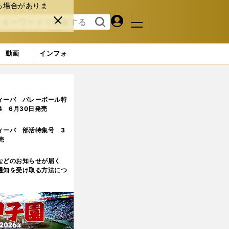
る場合がありま
マイペ
閉じ
検索
メニュ
ー
る
す
ジ
る
動画
インフォ
ィーバ バレーボール特
.4 6月30日発売
ィーバ 部活特集号 3
売
などのお知らせが届く
通知を受け取る方法につ