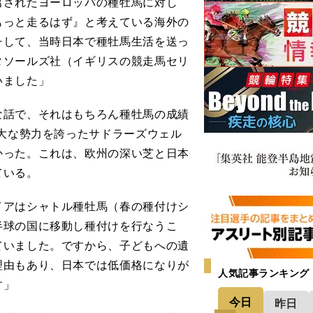
出されたヨーロッパの種牡馬に対し
もっと走るはず』と考えている海外の
チして、当時日本で種牡馬生活を送っ
タソールズ社（イギリスの競走馬セリ
いました」
話で、それはもちろん種牡馬の成績
絶大な勢力を誇ったサドラーズウェル
かった。これは、欧州の深い芝と日本
ている。
イアはシャトル種牡馬（春の種付けシ
半球の国に移動し種付けを行なうこ
ていました。ですから、子どもへの遺
理由もあり、日本では低価格になりが
人気記事ランキング
す」
今日
昨日