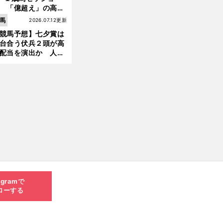
 「億超え」の高額
のなかで現場のプロ
馬
2026.07.12更新
ほれ込んだ４頭
競馬予想】七夕賞は
台合う伏兵２頭が高
配当を演出か 人気
有力馬には嫌なデー
あり
agramで
ローする