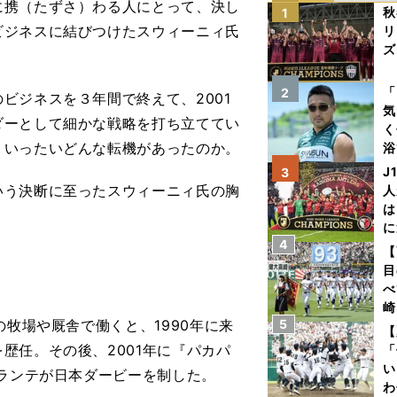
携（たずさ）わる人にとって、決し
秋
1
ビジネスに結びつけたスウィーニィ氏
リ
ズ
を
「
2
ジネスを３年間で終えて、2001
気
ダーとして細かな戦略を打ち立ててい
く
、いったいどんな転機があったのか。
浴
太
J
3
ァ
う決断に至ったスウィーニィ氏の胸
人
は
に
4
と
【
目
べ
崎
の牧場や厩舎で働くと、1990年に来
5
「
【
て
歴任。その後、2001年に『パカパ
「
い
リランテが日本ダービーを制した。
わ