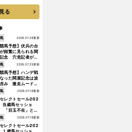
優勝校はここだ！
見る
事
馬
2026.07.26更新
競馬予想】伏兵の台
が頻繁に見られる関
記念 穴党記者が目
つけた激走候補２頭
馬
2026.07.25更新
競馬予想】ハンデ戦
なった関屋記念は波
含み 激走ムード漂
のは「勢いのある上
馬
2026.07.18更新
り馬」
セレクトセール202
】当歳馬セッショ
 「目玉不在」と言
れた新種牡馬たちの
馬
2026.07.18更新
【
競
】
、
価はいかに!?
馬
中山記念
アンコイルドが５連勝を達成する現実味
セレクトセール202
】１歳馬セッショ