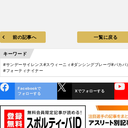
前の記事へ
一覧に戻る
キーワード
#サンデーサイレンス
#スウィーニィ
#ダンシングブレーヴ
#パカパ
#フォーティナイナー
ebo
X
YouTube
Facebookで
Xでフォローする
ok
フォローする