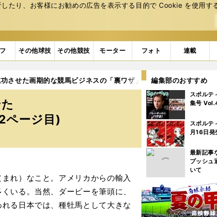
たり、お客様にお勧めの広告を表⽰する⽬的で Cookie を使⽤す
フ
その他球技
その他競技
モーター
フォト
連載
成功させた画期的な競馬ビジネスの「裏ワザ」
編集部のおすすめ
2ページ目
スポルテ
せた
集号 Vol
2ページ目)
スポルテ
月16日発
最新記事
プッシュ
いて
まれ）なこと。アメリカからの輸入
多くいる。当然、ダービーを筆頭に、
われる日本では、種牡馬として大きな