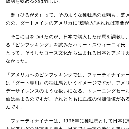
成功を収めるのは難しい。
翻（ひるがえ）って、そのような種牡馬の産駒も、芝メ
のの、ダートメインのアメリカに"逆輸入"されれば需要
そこに目をつけたのが、日本で購入した仔馬を調教し、
る「ピンフッキング」を試みたハリー・スウィーニィ氏
とって、そうしたコース文化から生まれる日本とアメリ
なかった。
「アメリカへのピンフッキングでは、フォーティナイナ
は『ダート専用』の種牡馬というイメージですが、アメ
デーサイレンスのような扱いになる。トレーニングセー
価は高まるのですが、それとともに血統の付加価値があ
んです」
フォーティナイナーは、1996年に種牡馬として日本に
トピアなどの活躍馬を輩出。日本でも一定の地位を築い