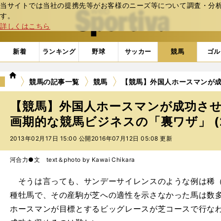
当サイトでは当社の提携先等がお客様のニーズ等について調査・分析し
web Sportiva (webスポルティーバ)
す。
詳しくはこちら
新着
ランキング
野球
サッカー
競馬
ゴル
we
競馬の記事一覧
競馬
【競馬】外国人ホースマンが
b
ス
【競馬】外国人ホースマンが成功さ
ポ
ル
画期的な競馬ビジネスの「裏ワザ」 (
テ
2013年02月17日 15:00 公開
2016年07月12日 05:08 更新
ィ
ー
バ
河合力●文 text＆photo by Kawai Chikara
そうは言っても、サンデーサイレンスのような例は稀（
種牡馬で、その産駒が芝への適性を示さなかった馬は数
ホースマンが目標とするビッグレースが芝コースで行な