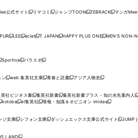
い
い
い
い
い
ン
ド
ン
ド
ン
ド
ン
く
く
開
く
く
く
ウ
ウ
ウ
ウ
ウ
ド
ウ
ド
ウ
ド
ウ
ド
ee公式サイト
リマコミ
ジャンプTOON
ZEBRACK
マンガMeet
く
新
新
新
新
ィ
ィ
ィ
ィ
ィ
ウ
で
ウ
で
ウ
で
ウ
し
し
し
し
ン
ン
ン
ン
ン
で
開
で
開
で
開
で
い
い
い
い
ド
ド
ド
ド
ド
開
く
開
く
開
く
開
ウ
ウ
ウ
ウ
ウ
ウ
ウ
ウ
ウ
PUR
LEE
eclat
T JAPAN
HAPPY PLUS ONE
MEN'S NON-
く
く
く
く
新
新
新
新
新
ィ
ィ
ィ
ィ
で
で
で
で
で
し
し
し
し
し
ン
ン
ン
ン
開
開
開
開
開
い
い
い
い
い
ド
ド
ド
ド
く
く
く
く
く
ウ
ウ
ウ
ウ
ウ
ウ
ウ
ウ
ウ
Sportiva
パラスポ
新
新
ィ
ィ
ィ
ィ
ィ
で
で
で
で
し
し
し
ン
ン
ン
ン
ン
開
開
開
開
い
い
い
ド
ド
ド
ド
ド
ョン
web 集英社文庫
青春と読書
アジア人物史
く
く
く
く
新
新
新
新
ウ
ウ
ウ
ウ
ウ
ウ
ウ
ウ
し
し
し
し
ィ
ィ
ィ
で
で
で
で
で
い
い
い
い
ン
ン
ン
集英社ビジネス書
集英社新書
集英社新書プラス - 知の水先案内人
開
開
開
開
開
新
新
新
ウ
ウ
ウ
ウ
ド
ド
ド
kotoba
e!集英社
情報・知識＆オピニオン imidas
く
く
く
く
く
新
し
新
し
新
ィ
ィ
ィ
ィ
ウ
ウ
ウ
し
し
い
し
い
し
ン
ン
ン
ン
で
で
で
い
い
ウ
い
ウ
い
ド
ド
ド
ド
ンジ文庫
シフォン文庫
ダッシュエックス文庫公式サイト
JUMP 
開
開
開
新
新
新
ウ
ウ
ィ
ウ
ィ
ウ
ウ
ウ
ウ
ウ
く
く
く
し
し
し
ィ
ィ
ン
ィ
ン
ィ
で
で
で
で
い
い
い
ン
ン
ド
ン
ド
ン
S.LAND
開
開
開
開
新