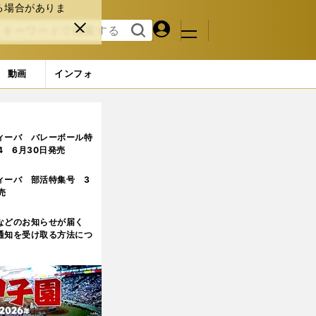
る場合がありま
マイペ
閉じ
検索
メニュ
ー
る
す
ジ
る
動画
インフォ
ィーバ バレーボール特
.4 6月30日発売
ィーバ 部活特集号 3
売
などのお知らせが届く
通知を受け取る方法につ