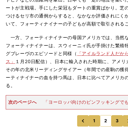
ートが主戦場。手にした栄冠もダートの重賞ばかり。芝
つけるセリ市の通例からすると、なかなか評価されにく
いて、フォーティナイナーの子どもが高額で取引される
一方、フォーティナイナーの母国アメリカでは、当然な
フォーティナイナーは、スウィーニィ氏が手掛けた繁殖
グブレーヴのエピソードと同様（
「アイルランド人だか
ス」
１月20日配信）、日本に輸入された時期に、アメリ
その年の北米リーディングサイアー（年間での産駒の獲
ーティナイナーの血を持つ馬は、日本に比べてアメリカ
る。
次のページへ
「ヨーロッパ向けのピンフッキングで
言えます。ヨーロッパと日本の競馬はどちらも芝メイン
質は大きく異なるため、求められる能力が変わります。
はスピードが足りず、産駒
1
2
3
のページへ
のページへ
前