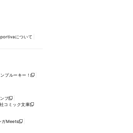
Sportivaについて
ャンプルーキー！
新
し
い
ウ
ャンプ
新
ィ
社コミック文庫
し
新
ン
い
し
ド
ウ
い
ウ
ガMeets
新
ィ
ウ
で
し
ン
ィ
開