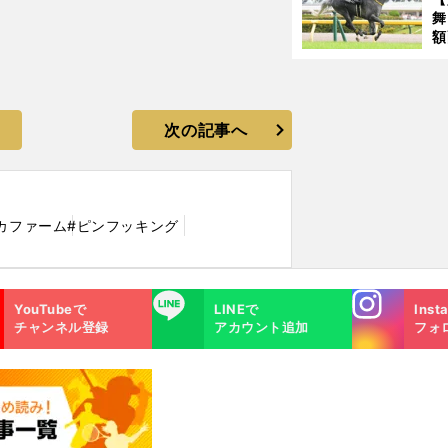
舞
額
の
タ
次の記事へ
カファーム
#ピンフッキング
Instagra
LINE
YouTubeで
LINEで
Inst
m
チャンネル登録
アカウント追加
フォ