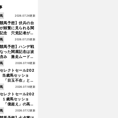
事
馬
2026.07.26更新
競馬予想】伏兵の台
が頻繁に見られる関
記念 穴党記者が目
つけた激走候補２頭
馬
2026.07.25更新
競馬予想】ハンデ戦
なった関屋記念は波
含み 激走ムード漂
のは「勢いのある上
馬
2026.07.18更新
り馬」
セレクトセール202
】当歳馬セッショ
 「目玉不在」と言
れた新種牡馬たちの
馬
2026.07.18更新
価はいかに!?
セレクトセール202
前
】１歳馬セッショ
へ
 「億超え」の高額
のなかで現場のプロ
馬
2026.07.12更新
ほれ込んだ４頭
競馬予想】七夕賞は