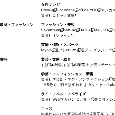
い
し
い
し
ン
ド
ン
女性マンガ
開
く
く
開
ウ
い
ウ
い
ド
ウ
ド
Cookie
Cocohana
office YOU
マンガM
く
く
新
新
新
ィ
ウ
ィ
ウ
ウ
で
ウ
集英社コミック文庫
し
新
し
し
ン
ィ
ン
ィ
で
開
で
い
し
い
い
ド
ン
ド
ン
取材・ファッション
ファッション・美容
開
く
開
ウ
い
ウ
ウ
ウ
ド
ウ
ド
Seventeen
non-no
BAILA
MAQUIA
S
く
く
新
新
新
新
ィ
ウ
ィ
ィ
で
ウ
で
ウ
集英社オンライン
し
新
し
し
し
ン
ィ
ン
ン
開
で
開
で
い
し
い
い
い
ド
ン
ド
ド
芸能・情報・スポーツ
く
開
く
開
ウ
い
ウ
ウ
ウ
ウ
ド
ウ
ウ
Myojo
週プレNEWS
週プレ グラジャパ!
く
く
新
新
新
ィ
ウ
ィ
ィ
ィ
で
ウ
で
で
し
し
ン
ィ
ン
ン
ン
書籍
文芸・文庫・総合
開
で
開
開
い
い
ド
ン
ド
ド
ド
すばる
小説すばる
集英社 文芸ステーシ
く
開
く
く
新
新
ウ
ウ
ウ
ド
ウ
ウ
ウ
く
し
し
ィ
ィ
学芸・ノンフィクション・新書
で
ウ
で
で
で
い
い
ン
ン
集英社学芸部 - 学芸・ノンフィクション
開
で
開
開
開
新
ウ
ウ
ド
ド
1日5分で、明日は変わる よみタイ yomitai
く
開
く
く
く
し
新
ィ
ィ
ウ
ウ
く
い
ン
ン
ライトノベル・ノベライズ
で
で
ウ
ド
ド
集英社Webマガジン コバルト
集英社オレ
開
開
新
ィ
ウ
ウ
く
く
し
ン
キッズ
で
で
い
ド
集英社みらい文庫
集英社の児童図書 S-KID
開
開
新