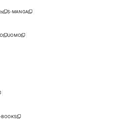
い
ド
ン
く
ウ
ウ
ド
s
S-MANGA
新
新
ィ
で
ウ
し
し
ン
開
で
い
い
ド
く
開
ウ
ウ
ウ
NO
UOMO
く
新
新
ィ
ィ
で
し
し
ン
ン
開
い
い
ド
ド
く
ウ
ウ
ウ
ウ
ィ
ィ
で
で
ン
ン
開
開
ド
ド
く
く
ウ
ウ
で
で
開
開
く
く
し
い
ウ
j-BOOKS
新
ィ
し
ン
い
ド