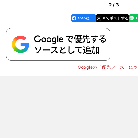
2 / 3
いいね
Xでポストする
line
faceboo
x
k
Googleの「優先ソース」に