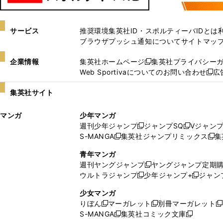
サービス
推奨環境
集英社ID・スポルティーバIDとは
ブラウザプッシュ通知について
サイトマッ
企業情報
集英社ホームページ
集英社プライバシー
新
Web Sportivaについてのお問い合わせ
広
し
新
い
し
集英社サイト
ウ
い
ィ
ウ
マンガ
少年マンガ
ン
ィ
週刊少年ジャンプ
ジャンプSQ
Vジャン
ド
ン
新
新
S-MANGA
集英社ジャンプリミックス
集
ウ
ド
新
し
し
新
で
ウ
し
い
い
し
青年マンガ
開
で
い
ウ
ウ
い
週刊ヤングジャンプ
ヤングジャンプ定期
新
く
開
ウ
ィ
ィ
ウ
ウルトラジャンプ
少年ジャンプ+
ジャン
新
し
新
く
ィ
ン
ン
ィ
し
い
し
ン
ド
ド
ン
少女マンガ
い
ウ
い
ド
ウ
ウ
ド
りぼん
マーガレット
別冊マーガレット
新
新
新
ウ
ィ
ウ
ウ
で
で
ウ
S-MANGA
集英社コミック文庫
し
新
し
新
ィ
ン
ィ
で
開
開
で