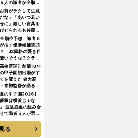
５人の識者が全順位
大胆予想
お前がラクして生意
だな」「あいつ若い
せに」厳しい言葉を
びせられるも佐藤慎
郎が貫いた誇りとフ
1全順位予想 識者５
ンへの思い
が推す優勝候補筆頭
？ J2降格の憂き目
遭いそうな３クラブ
は？
高校野球】創部10年
の甲子園初出場がす
てを変えた 健大高
・青栁監督が語る
機動破壊」はこうし
夏の甲子園2026】
生まれた
優勝は横浜じゃな
」 波乱必至の組み合
せで識者５人が選ん
優勝校はここだ！
見る