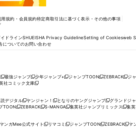
利用規約・会員規約
特定商取引法に基づく表示・その他の事項
プ
ガイドライン
SHUEISHA Privacy Guideline
Setting of Cookies
web 
告についてのお問い合わせ
プ
最強ジャンプ
少年ジャンプ+
ジャンプTOON
ZEBRACK
ジ
新
新
新
新
新
英社コミック文庫
し
新
し
し
し
し
い
い
し
い
い
い
ウ
ウ
い
ウ
ウ
ウ
購読デジタル
ヤンジャン！
となりのヤングジャンプ
グランドジ
新
新
新
ィ
ィ
ウ
ィ
ィ
ィ
プTOON
ZEBRACK
S-MANGA
集英社ジャンプリミックス
集英
新
し
新
し
新
し
新
ン
ン
ィ
ン
ン
ン
し
い
し
い
し
い
し
ド
ド
ン
ド
ド
ド
い
ウ
い
ウ
い
ウ
い
ウ
ウ
ド
ウ
ウ
ウ
マンガMee公式サイト
リマコミ
ジャンプTOON
ZEBRACK
マン
新
新
新
新
ウ
ィ
ウ
ィ
ウ
ィ
ウ
で
で
ウ
で
で
で
し
し
し
し
し
ィ
ン
ィ
ン
ィ
ン
ィ
開
開
で
開
開
開