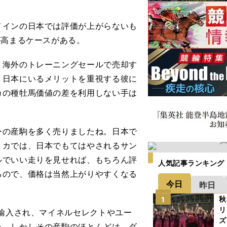
インの日本では評価が上がらないも
が高まるケースがある。
海外のトレーニングセールで売却す
。日本にいるメリットを重視する彼に
カの種牡馬価値の差を利用しない手は
ーの産駒を多く売りましたね。日本で
リカでは、日本でもてはやされるサン
ルでいい走りを見せれば、もちろん評
人気記事ランキング
るので、価格は当然上がりやすくなる
今日
昨日
秋
1
リ
輸入され、マイネルセレクトやユー
ズ
た。しかしその産駒のほとんどは、ダ