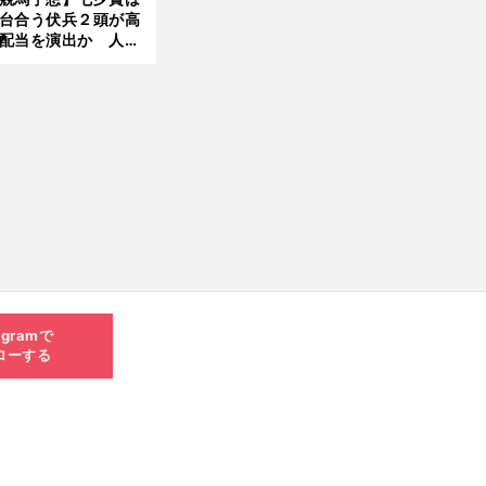
台合う伏兵２頭が高
配当を演出か 人気
有力馬には嫌なデー
あり
agramで
ローする