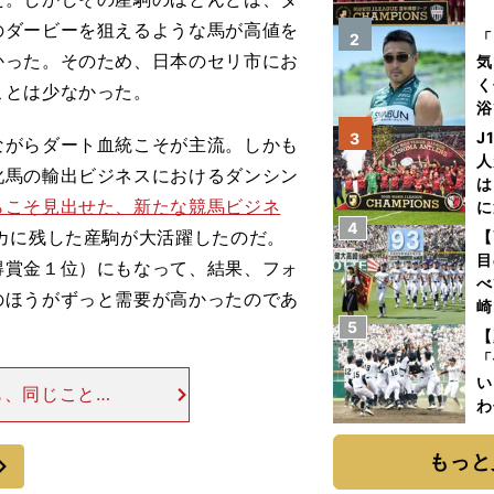
のダービーを狙えるような馬が高値を
を
「
2
かった。そのため、日本のセリ市にお
気
く
ことは少なかった。
浴
太
J
3
がらダート血統こそが主流。しかも
ァ
人
牝馬の輸出ビジネスにおけるダンシン
は
らこそ見出せた、新たな競馬ビジネ
に
4
と
カに残した産駒が大活躍したのだ。
【
目
得賞金１位）にもなって、結果、フォ
べ
のほうがずっと需要が高かったのであ
崎
5
「
【
て
「
い
も、同じことが
わ
ですが、その芝
だ
堅い日本の芝で
次
もっと