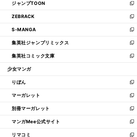
ジャンプTOON
く
で
ド
ィ
い
新
開
ウ
ン
ウ
し
ZEBRACK
く
で
ド
ィ
い
新
開
ウ
ン
ウ
し
S-MANGA
く
で
ド
ィ
い
新
開
ウ
ン
ウ
し
集英社ジャンプリミックス
く
で
ド
ィ
い
新
開
ウ
ン
ウ
し
集英社コミック文庫
く
で
ド
ィ
い
新
開
ウ
ン
ウ
し
少女マンガ
く
で
ド
ィ
い
開
ウ
ン
ウ
りぼん
く
で
ド
ィ
新
開
ウ
ン
し
マーガレット
く
で
ド
い
新
開
ウ
ウ
し
別冊マーガレット
く
で
ィ
い
新
開
ン
ウ
し
マンガMee公式サイト
く
ド
ィ
い
新
ウ
ン
ウ
し
リマコミ
で
ド
ィ
い
新