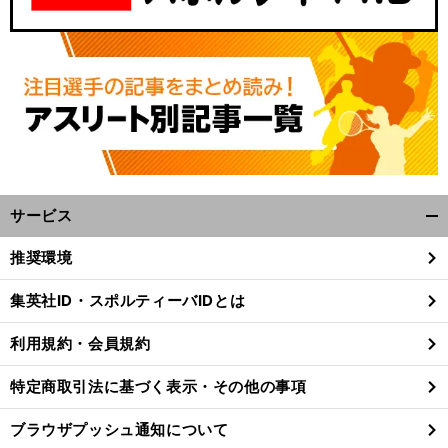
サービス
開
く/
前
推奨環境
へ
閉
じ
集英社ID・スポルティーバIDとは
る
利用規約・会員規約
特定商取引法に基づく表示・その他の事項
ブラウザプッシュ通知について