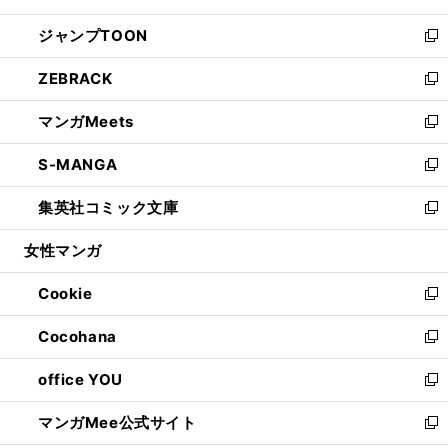
開
ウ
ン
ウ
し
ジャンプTOON
く
で
ド
ィ
い
新
開
ウ
ン
ウ
し
ZEBRACK
く
で
ド
ィ
い
新
開
ウ
ン
ウ
し
マンガMeets
く
で
ド
ィ
い
新
開
ウ
ン
ウ
し
S-MANGA
く
で
ド
ィ
い
新
開
ウ
ン
ウ
し
集英社コミック文庫
く
で
ド
ィ
い
新
開
ウ
ン
ウ
し
女性マンガ
く
で
ド
ィ
い
開
ウ
ン
ウ
Cookie
く
で
ド
ィ
新
開
ウ
ン
し
Cocohana
く
で
ド
い
新
開
ウ
ウ
し
office YOU
く
で
ィ
い
新
開
ン
ウ
し
マンガMee公式サイト
く
ド
ィ
い
新
ウ
ン
ウ
し