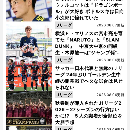
ウォルコットは『ドラゴンボー
ル』が大好き ポドルスキは日向
小次郎に憧れていた
Jリーグ
2026.08.07更新
横浜Ｆ・マリノスの宮市亮を育
てた『NARUTO』と『SLAM
DUNK』 中京大中京の同級
生・木原龍一は"ジャンプ係"だ
った
Jリーグ
2026.08.06更新
サッカー日本代表と無縁のＪリ
ーグ 24年ぶりゴールデン生中
継の開幕戦でヘタな試合は見せ
られない
Jリーグ
2026.08.06更新
秋春制が導入されたJ1リーグ2
026－27シーズンの行方はい
かに!? ５人の識者が全順位を
大胆予想
Jリーグ
2026.08.06更新