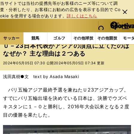
当サイトでは当社の提携先等がお客様のニーズ等について調
査・分析したり、お客様にお勧めの広告を表⽰する⽬的で Co
閉じ
okie を使⽤する場合があります。
詳しくはこちら
る
マイペ
web Sportiva (webスポルティーバ)
検索
メニュ
we
ー
サッカーの記事一覧
サッカー代表
日本代表
Ｕ－
b
ジ
サッカー
競馬
ゴルフ
その他球技
その他競技
モー
ス
Ｕ－23日本代表がアジアの頂点に立てたのは
ポ
なぜか？ 主な理由は２つある
ル
テ
2024年05月05日 07:30 公開
2024年05月05日 07:34 更新
ィ
ー
浅田真樹●文 text by Asada Masaki
バ
パリ五輪アジア最終予選を兼ねたＵ23アジアカップ。
すでにパリ五輪出場を決めている日本は、決勝でウズベ
キスタンに１－０と勝利し、2016年大会以来となる２度
目の優勝を果たした。