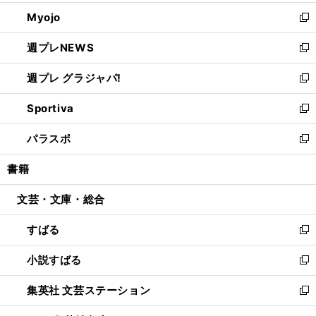
開
ウ
ン
ウ
Myojo
く
で
ド
ィ
新
開
ウ
ン
し
週プレNEWS
く
で
ド
い
新
開
ウ
ウ
し
週プレ グラジャパ!
く
で
ィ
い
新
開
ン
ウ
し
Sportiva
く
ド
ィ
い
新
ウ
ン
ウ
し
パラスポ
で
ド
ィ
い
新
開
ウ
ン
ウ
し
書籍
く
で
ド
ィ
い
開
ウ
ン
ウ
文芸・文庫・総合
く
で
ド
ィ
開
ウ
ン
すばる
く
で
ド
新
開
ウ
し
小説すばる
く
で
い
新
開
ウ
し
集英社 文芸ステーション
く
ィ
い
新
ン
ウ
し