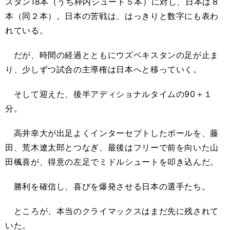
スタン18本（うち枠内シュート５本）に対し、日本は８
本（同２本）。日本の苦戦は、はっきりと数字にも表わ
れている。
だが、時間の経過とともにウズベキスタンの足が止ま
り、少しずつ試合の主導権は日本へと移っていく。
そして迎えた、後半アディショナルタイムの90＋１
分。
高井幸大が出足よくインターセプトしたボールを、藤
田、荒木遼太郎とつなぎ、最後はフリーで前を向いた山
田楓喜が、得意の左足でミドルシュートを叩き込んだ。
勝利を確信し、喜びを爆発させる日本の選手たち。
ところが、本当のクライマックスはまだ先に残されて
いた。