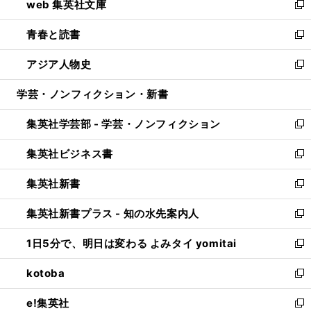
web 集英社文庫
ド
ィ
い
新
ウ
ン
ウ
し
青春と読書
で
ド
ィ
い
新
開
ウ
ン
ウ
し
アジア人物史
く
で
ド
ィ
い
新
開
ウ
ン
ウ
し
学芸・ノンフィクション・新書
く
で
ド
ィ
い
開
ウ
ン
ウ
集英社学芸部 - 学芸・ノンフィクション
く
で
ド
ィ
新
開
ウ
ン
し
集英社ビジネス書
く
で
ド
い
新
開
ウ
ウ
し
集英社新書
く
で
ィ
い
新
開
ン
ウ
し
集英社新書プラス - 知の水先案内人
く
ド
ィ
い
新
ウ
ン
ウ
し
1日5分で、明日は変わる よみタイ yomitai
で
ド
ィ
い
新
開
ウ
ン
ウ
し
kotoba
く
で
ド
ィ
い
新
開
ウ
ン
ウ
し
e!集英社
く
で
ド
ィ
い
新