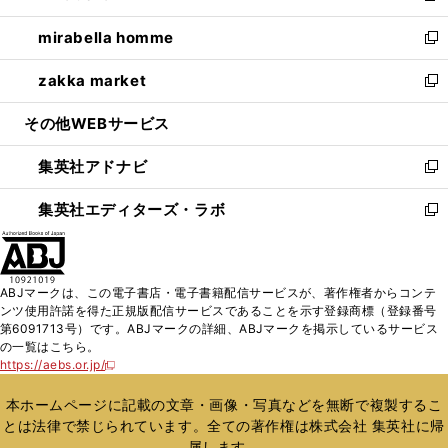
開
ウ
ン
ウ
し
mirabella homme
く
で
ド
ィ
い
新
開
ウ
ン
ウ
し
zakka market
く
で
ド
ィ
い
新
開
ウ
ン
ウ
し
その他WEBサービス
く
で
ド
ィ
い
開
ウ
ン
ウ
集英社アドナビ
く
で
ド
ィ
新
開
ウ
ン
し
集英社エディターズ・ラボ
く
で
ド
い
新
開
ウ
ウ
し
く
で
ィ
い
開
ン
ウ
ABJマークは、この電子書店・電子書籍配信サービスが、著作権者からコンテ
く
ド
ィ
ンツ使用許諾を得た正規版配信サービスであることを示す登録商標（登録番号
ウ
ン
第6091713号）です。ABJマークの詳細、ABJマークを掲示しているサービス
で
ド
の一覧はこちら。
開
ウ
https://aebs.or.jp/
新
く
で
し
い
開
本ホームページに記載の文章・画像・写真などを無断で複製するこ
ウ
く
とは法律で禁じられています。全ての著作権は株式会社 集英社に帰
ィ
属します。
ン