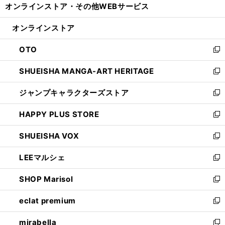
オンラインストア・
その他WEBサービス
く
で
ィ
い
開
ン
ウ
オンラインストア
く
ド
ィ
ウ
ン
OTO
で
ド
新
開
ウ
し
SHUEISHA MANGA-ART HERITAGE
く
で
い
新
開
ウ
し
ジャンプキャラクターズストア
く
ィ
い
新
ン
ウ
し
HAPPY PLUS STORE
ド
ィ
い
新
ウ
ン
ウ
し
SHUEISHA VOX
で
ド
ィ
い
新
開
ウ
ン
ウ
し
LEEマルシェ
く
で
ド
ィ
い
新
開
ウ
ン
ウ
し
SHOP Marisol
く
で
ド
ィ
い
新
開
ウ
ン
ウ
し
eclat premium
く
で
ド
ィ
い
新
開
ウ
ン
ウ
し
mirabella
く
で
ド
ィ
い
新