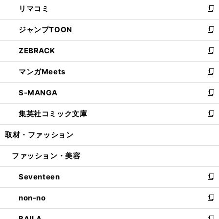
リマコミ
で
ド
ィ
い
新
開
ウ
ン
ウ
し
ジャンプTOON
く
で
ド
ィ
い
新
開
ウ
ン
ウ
し
ZEBRACK
く
で
ド
ィ
い
新
開
ウ
ン
ウ
し
マンガMeets
く
で
ド
ィ
い
新
開
ウ
ン
ウ
し
S-MANGA
く
で
ド
ィ
い
新
開
ウ
ン
ウ
し
集英社コミック文庫
く
で
ド
ィ
い
新
開
ウ
ン
ウ
し
取材・ファッション
く
で
ド
ィ
い
開
ウ
ン
ウ
ファッション・美容
く
で
ド
ィ
開
ウ
ン
Seventeen
く
で
ド
新
開
ウ
し
non-no
く
で
い
新
開
ウ
し
BAILA
く