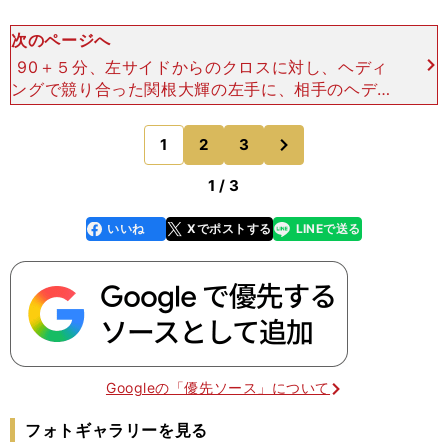
次のページへ
90＋５分、左サイドからのクロスに対し、ヘディ
ングで競り合った関根大輝の左手に、相手のヘディ
ングシュートが当たってしまう。 試合はそのまま
流れたが、「正直、当たっちゃったなという感触は
次
1
2
3
のページへ
あった」と関根
1 / 3
いいね
Xでポストする
LINEで送る
line
faceboo
x
k
Googleの「優先ソース」について
フォトギャラリーを見る