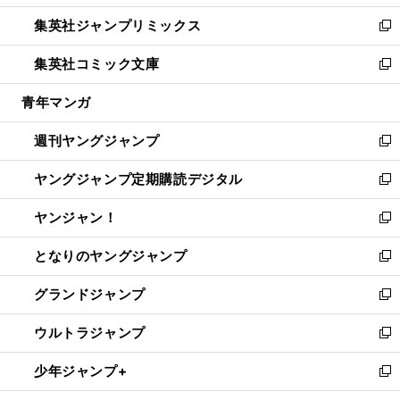
開
ウ
ン
ウ
し
集英社ジャンプリミックス
く
で
ド
ィ
い
新
開
ウ
ン
ウ
し
集英社コミック文庫
く
で
ド
ィ
い
新
開
ウ
ン
ウ
し
青年マンガ
く
で
ド
ィ
い
開
ウ
ン
ウ
週刊ヤングジャンプ
く
で
ド
ィ
新
開
ウ
ン
し
ヤングジャンプ定期購読デジタル
く
で
ド
い
新
開
ウ
ウ
し
ヤンジャン！
く
で
ィ
い
新
開
ン
ウ
し
となりのヤングジャンプ
く
ド
ィ
い
新
ウ
ン
ウ
し
グランドジャンプ
で
ド
ィ
い
新
開
ウ
ン
ウ
し
ウルトラジャンプ
く
で
ド
ィ
い
新
開
ウ
ン
ウ
し
少年ジャンプ+
く
で
ド
ィ
い
新
開
ウ
ン
ウ
し