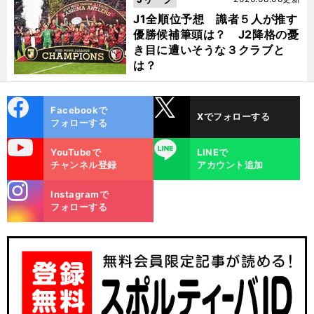
J1全順位予想 識者５人が推す
優勝候補筆頭は？ J2降格の憂
き目に遭いそうな３クラブと
は？
cebo
X
Facebookで
Xでフォローする
ok
フォローする
uTube
LINE
YouTubeで
LINEで
チャンネル登録
アカウント追加
stagra
Instagramで
m
フォローする