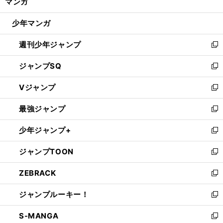
マンガ
ド
閉
ウ
じ
少年マンガ
で
る
開
週刊少年ジャンプ
く
新
し
ジャンプSQ
い
新
ウ
し
Vジャンプ
ィ
い
新
ン
ウ
し
最強ジャンプ
ド
ィ
い
新
ウ
ン
ウ
し
少年ジャンプ+
で
ド
ィ
い
新
開
ウ
ン
ウ
し
ジャンプTOON
く
で
ド
ィ
い
新
開
ウ
ン
ウ
し
ZEBRACK
く
で
ド
ィ
い
新
開
ウ
ン
ウ
し
ジャンプルーキー！
く
で
ド
ィ
い
新
開
ウ
ン
ウ
し
S-MANGA
く
で
ド
ィ
い
新