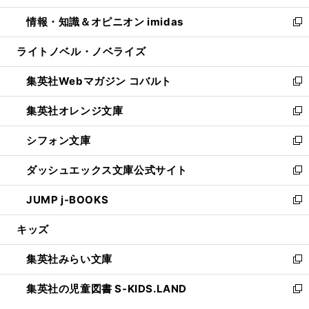
開
ウ
ン
ウ
し
情報・知識＆オピニオン imidas
く
で
ド
ィ
い
新
開
ウ
ン
ウ
し
ライトノベル・ノベライズ
く
で
ド
ィ
い
開
ウ
ン
ウ
集英社Webマガジン コバルト
く
で
ド
ィ
新
開
ウ
ン
し
集英社オレンジ文庫
く
で
ド
い
新
開
ウ
ウ
し
シフォン文庫
く
で
ィ
い
新
開
ン
ウ
し
ダッシュエックス文庫公式サイト
く
ド
ィ
い
新
ウ
ン
ウ
し
JUMP j-BOOKS
で
ド
ィ
い
新
開
ウ
ン
ウ
し
キッズ
く
で
ド
ィ
い
開
ウ
ン
ウ
集英社みらい文庫
く
で
ド
ィ
新
開
ウ
ン
し
集英社の児童図書 S-KIDS.LAND
く
で
ド
い
新
開
ウ
ウ
し