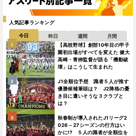
人気記事ランキング
今日
昨日
週間
月間
【高校野球】創部10年目の甲子
1
園初出場がすべてを変えた 健大
高崎・青栁監督が語る「機動破
壊」はこうして生まれた
J1全順位予想 識者５人が推す
2
優勝候補筆頭は？ J2降格の憂
き目に遭いそうな３クラブと
は？
秋春制が導入されたJ1リーグ2
3
026－27シーズンの行方はい
かに!? ５人の識者が全順位を