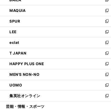
ィ
い
新
ン
ウ
し
MAQUIA
ド
ィ
い
新
ウ
ン
ウ
し
SPUR
で
ド
ィ
い
新
開
ウ
ン
ウ
し
LEE
く
で
ド
ィ
い
新
開
ウ
ン
ウ
し
eclat
く
で
ド
ィ
い
新
開
ウ
ン
ウ
し
T JAPAN
く
で
ド
ィ
い
新
開
ウ
ン
ウ
し
HAPPY PLUS ONE
く
で
ド
ィ
い
新
開
ウ
ン
ウ
し
MEN'S NON-NO
く
で
ド
ィ
い
新
開
ウ
ン
ウ
し
UOMO
く
で
ド
ィ
い
新
開
ウ
ン
ウ
し
集英社オンライン
く
で
ド
ィ
い
新
開
ウ
ン
ウ
し
芸能・情報・スポーツ
く
で
ド
ィ
い