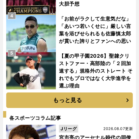
大胆予想
4
「お前がラクして生意気だな」
「あいつ若いくせに」厳しい言
葉を浴びせられるも佐藤慎太郎
が貫いた誇りとファンへの思い
5
【夏の甲子園2026】聖隷クリ
ストファー・高部陸の「２回加
速する」規格外のストレート そ
れでもプロではなく大学進学を
選ぶ理由
もっと見る
各スポーツコラム記事
Jリーグ
2026.08.07更新
宮市亮のアーセナル時代の同僚