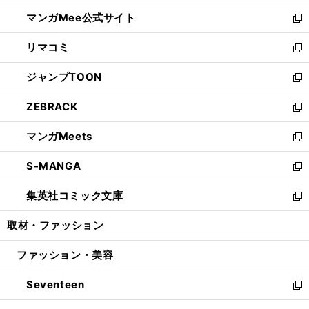
開
ン
ウ
し
マンガMee公式サイト
く
ド
ィ
い
新
ウ
ン
ウ
し
リマコミ
で
ド
ィ
い
新
開
ウ
ン
ウ
し
ジャンプTOON
く
で
ド
ィ
い
新
開
ウ
ン
ウ
し
ZEBRACK
く
で
ド
ィ
い
新
開
ウ
ン
ウ
し
マンガMeets
く
で
ド
ィ
い
新
開
ウ
ン
ウ
し
S-MANGA
く
で
ド
ィ
い
新
開
ウ
ン
ウ
し
集英社コミック文庫
く
で
ド
ィ
い
新
開
ウ
ン
ウ
し
取材・ファッション
く
で
ド
ィ
い
開
ウ
ン
ウ
ファッション・美容
く
で
ド
ィ
開
ウ
ン
Seventeen
く
で
ド
新
開
ウ
し