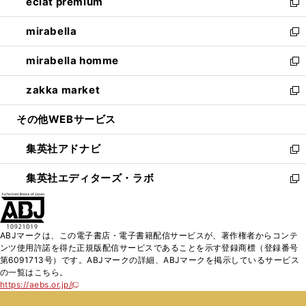
eclat premium
く
で
ド
ィ
い
新
開
ウ
ン
ウ
し
mirabella
く
で
ド
ィ
い
新
開
ウ
ン
ウ
し
mirabella homme
く
で
ド
ィ
い
新
開
ウ
ン
ウ
し
zakka market
く
で
ド
ィ
い
新
開
ウ
ン
ウ
し
その他WEBサービス
く
で
ド
ィ
い
開
ウ
ン
ウ
集英社アドナビ
く
で
ド
ィ
新
開
ウ
ン
し
集英社エディターズ・ラボ
く
で
ド
い
新
開
ウ
ウ
し
く
で
ィ
い
開
ン
ウ
ABJマークは、この電子書店・電子書籍配信サービスが、著作権者からコンテ
く
ド
ィ
ンツ使用許諾を得た正規版配信サービスであることを示す登録商標（登録番号
ウ
ン
第6091713号）です。ABJマークの詳細、ABJマークを掲示しているサービス
で
ド
の一覧はこちら。
開
ウ
https://aebs.or.jp/
新
く
で
し