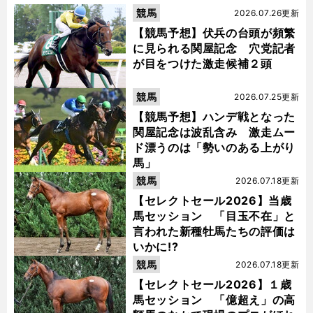
競馬
2026.07.26更新
【競馬予想】伏兵の台頭が頻繁
に見られる関屋記念 穴党記者
が目をつけた激走候補２頭
競馬
2026.07.25更新
【競馬予想】ハンデ戦となった
関屋記念は波乱含み 激走ムー
ド漂うのは「勢いのある上がり
馬」
競馬
2026.07.18更新
【セレクトセール2026】当歳
馬セッション 「目玉不在」と
言われた新種牡馬たちの評価は
いかに!?
競馬
2026.07.18更新
【セレクトセール2026】１歳
馬セッション 「億超え」の高