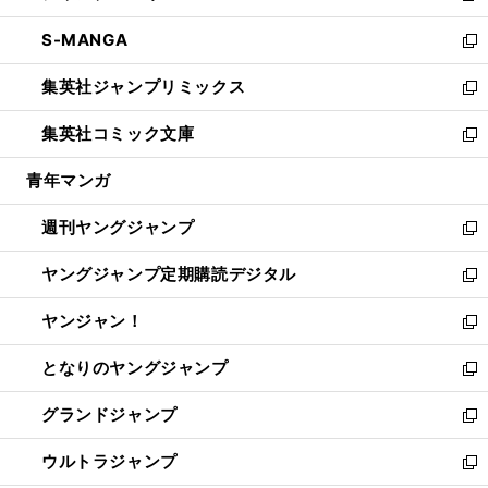
開
ウ
ン
ウ
し
S-MANGA
く
で
ド
ィ
い
新
開
ウ
ン
ウ
し
集英社ジャンプリミックス
く
で
ド
ィ
い
新
開
ウ
ン
ウ
し
集英社コミック文庫
く
で
ド
ィ
い
新
開
ウ
ン
ウ
し
青年マンガ
く
で
ド
ィ
い
開
ウ
ン
ウ
週刊ヤングジャンプ
く
で
ド
ィ
新
開
ウ
ン
し
ヤングジャンプ定期購読デジタル
く
で
ド
い
新
開
ウ
ウ
し
ヤンジャン！
く
で
ィ
い
新
開
ン
ウ
し
となりのヤングジャンプ
く
ド
ィ
い
新
ウ
ン
ウ
し
グランドジャンプ
で
ド
ィ
い
新
開
ウ
ン
ウ
し
ウルトラジャンプ
く
で
ド
ィ
い
新
開
ウ
ン