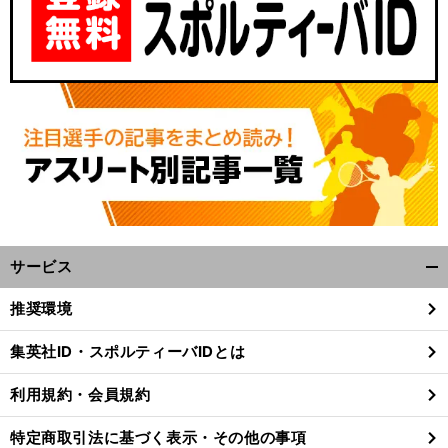
サービス
開
く/
推奨環境
閉
じ
集英社ID・スポルティーバIDとは
る
利用規約・会員規約
特定商取引法に基づく表示・その他の事項