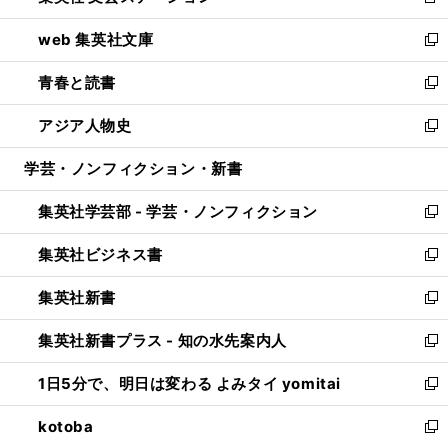
新
ン
ウ
し
web 集英社文庫
ド
ィ
い
新
ウ
ン
ウ
し
青春と読書
で
ド
ィ
い
新
開
ウ
ン
ウ
し
アジア人物史
く
で
ド
ィ
い
新
開
ウ
ン
ウ
し
学芸・ノンフィクション・新書
く
で
ド
ィ
い
開
ウ
ン
ウ
集英社学芸部 - 学芸・ノンフィクション
く
で
ド
ィ
新
開
ウ
ン
し
集英社ビジネス書
く
で
ド
い
新
開
ウ
ウ
し
集英社新書
く
で
ィ
い
新
開
ン
ウ
し
集英社新書プラス - 知の水先案内人
く
ド
ィ
い
新
ウ
ン
ウ
し
1日5分で、明日は変わる よみタイ yomitai
で
ド
ィ
い
新
開
ウ
ン
ウ
し
kotoba
く
で
ド
ィ
い
新
開