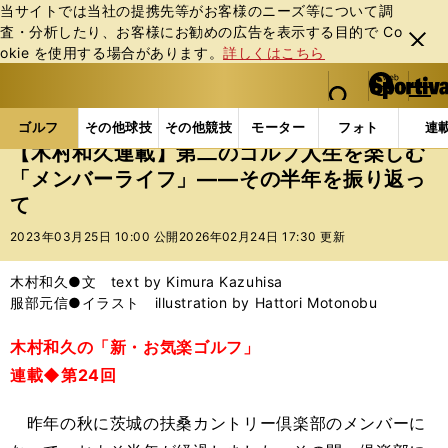
当サイトでは当社の提携先等がお客様のニーズ等について調
査・分析したり、お客様にお勧めの広告を表⽰する⽬的で Co
閉じ
okie を使⽤する場合があります。
詳しくはこちら
る
マイペ
web Sportiva (webスポルティーバ)
検索
メニュ
we
ー
ゴルフの記事一覧
ゴルフ
その他
【木村和久連
b
ジ
ゴルフ
その他球技
その他競技
モーター
フォト
連
ス
【木村和久連載】第二のゴルフ人生を楽しむ
ポ
「メンバーライフ」――その半年を振り返っ
ル
て
テ
ィ
2023年03月25日 10:00 公開
2026年02月24日 17:30 更新
ー
バ
木村和久●文 text by Kimura Kazuhisa
服部元信●イラスト illustration by Hattori Motonobu
木村和久の「新・お気楽ゴルフ」
連載◆第24回
昨年の秋に茨城の扶桑カントリー倶楽部のメンバーに