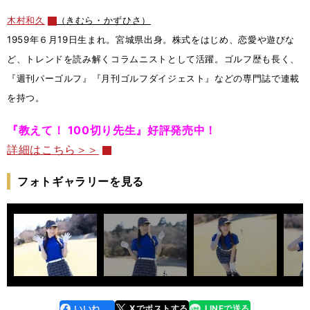
木村和久
（きむら・かずひさ）
1959年６月19日生まれ。宮城県出身。株式をはじめ、恋愛や遊びな
ど、トレンドを読み解くコラムニストとして活躍。ゴルフ歴も長く、
『週刊パーゴルフ』『月刊ゴルフダイジェスト』などの専門誌で連載
を持つ。
『教えて！ 100切り先生』好評発売中！
詳細はこちら＞＞
フォトギャラリーを見る
いいね
Xでポストする
LINEで送る
line
faceboo
x