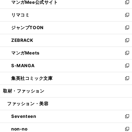
マンガMee公式サイト
く
ド
ィ
い
新
ウ
ン
ウ
し
リマコミ
で
ド
ィ
い
新
開
ウ
ン
ウ
し
ジャンプTOON
く
で
ド
ィ
い
新
開
ウ
ン
ウ
し
ZEBRACK
く
で
ド
ィ
い
新
開
ウ
ン
ウ
し
マンガMeets
く
で
ド
ィ
い
新
開
ウ
ン
ウ
し
S-MANGA
く
で
ド
ィ
い
新
開
ウ
ン
ウ
し
集英社コミック文庫
く
で
ド
ィ
い
新
開
ウ
ン
ウ
し
取材・ファッション
く
で
ド
ィ
い
開
ウ
ン
ウ
ファッション・美容
く
で
ド
ィ
開
ウ
ン
Seventeen
く
で
ド
新
開
ウ
し
non-no
く
で
い
新