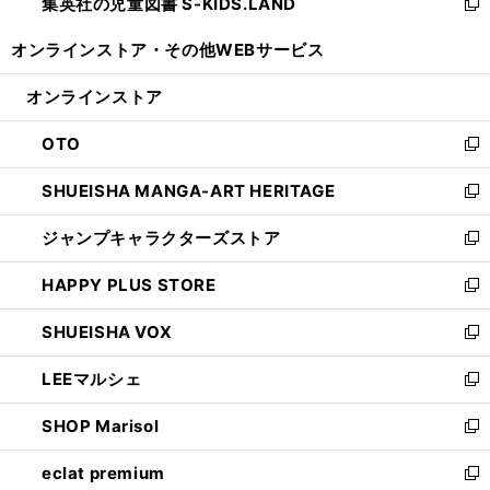
集英社の児童図書 S-KIDS.LAND
く
で
ド
い
新
開
ウ
ウ
し
オンラインストア・
その他WEBサービス
く
で
ィ
い
開
ン
ウ
オンラインストア
く
ド
ィ
ウ
ン
OTO
で
ド
新
開
ウ
し
SHUEISHA MANGA-ART HERITAGE
く
で
い
新
開
ウ
し
ジャンプキャラクターズストア
く
ィ
い
新
ン
ウ
し
HAPPY PLUS STORE
ド
ィ
い
新
ウ
ン
ウ
し
SHUEISHA VOX
で
ド
ィ
い
新
開
ウ
ン
ウ
し
LEEマルシェ
く
で
ド
ィ
い
新
開
ウ
ン
ウ
し
SHOP Marisol
く
で
ド
ィ
い
新
開
ウ
ン
ウ
し
eclat premium
く
で
ド
ィ
い
新