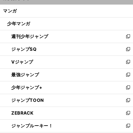
開
ン
く/
マンガ
ド
閉
ウ
じ
少年マンガ
で
る
開
週刊少年ジャンプ
く
新
し
ジャンプSQ
い
新
ウ
し
Vジャンプ
ィ
い
新
ン
ウ
し
最強ジャンプ
ド
ィ
い
新
ウ
ン
ウ
し
少年ジャンプ+
で
ド
ィ
い
新
開
ウ
ン
ウ
し
ジャンプTOON
く
で
ド
ィ
い
新
開
ウ
ン
ウ
し
ZEBRACK
く
で
ド
ィ
い
新
開
ウ
ン
ウ
し
ジャンプルーキー！
く
で
ド
ィ
い
新
開
ウ
ン
ウ