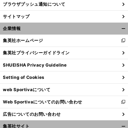
ブラウザプッシュ通知について
サイトマップ
企業情報
開
く/
集英社ホームページ
新
閉
し
じ
集英社プライバシーガイドライン
い
る
ウ
SHUEISHA Privacy Guideline
ィ
ン
Setting of Cookies
ド
ウ
web Sportivaについて
で
開
Web Sportivaについてのお問い合わせ
く
新
し
広告についてのお問い合わせ
い
ウ
集英社サイト
ィ