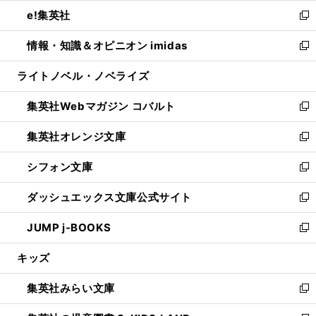
ウ
ン
ウ
し
e!集英社
く
で
ド
ィ
い
新
開
ウ
ン
ウ
し
情報・知識＆オピニオン imidas
く
で
ド
ィ
い
新
開
ウ
ン
ウ
し
ライトノベル・ノベライズ
く
で
ド
ィ
い
開
ウ
ン
ウ
集英社Webマガジン コバルト
く
で
ド
ィ
新
開
ウ
ン
し
集英社オレンジ文庫
く
で
ド
い
新
開
ウ
ウ
し
シフォン文庫
く
で
ィ
い
新
開
ン
ウ
し
ダッシュエックス文庫公式サイト
く
ド
ィ
い
新
ウ
ン
ウ
し
JUMP j-BOOKS
で
ド
ィ
い
新
開
ウ
ン
ウ
し
キッズ
く
で
ド
ィ
い
開
ウ
ン
ウ
集英社みらい文庫
く
で
ド
ィ
新
開
ウ
ン
し