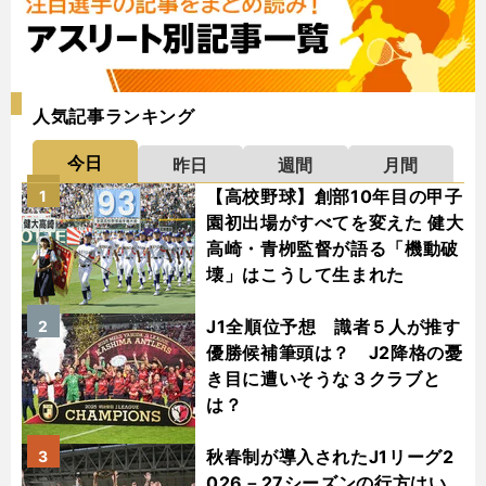
人気記事ランキング
今日
昨日
週間
月間
【高校野球】創部10年目の甲子
1
園初出場がすべてを変えた 健大
高崎・青栁監督が語る「機動破
壊」はこうして生まれた
J1全順位予想 識者５人が推す
2
優勝候補筆頭は？ J2降格の憂
き目に遭いそうな３クラブと
は？
秋春制が導入されたJ1リーグ2
3
026－27シーズンの行方はい