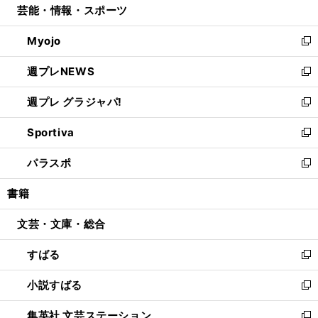
芸能・情報・スポーツ
く
で
ド
ィ
い
開
ウ
ン
ウ
Myojo
く
で
ド
ィ
新
開
ウ
ン
し
週プレNEWS
く
で
ド
い
新
開
ウ
ウ
し
週プレ グラジャパ!
く
で
ィ
い
新
開
ン
ウ
し
Sportiva
く
ド
ィ
い
新
ウ
ン
ウ
し
パラスポ
で
ド
ィ
い
新
開
ウ
ン
ウ
し
書籍
く
で
ド
ィ
い
開
ウ
ン
ウ
文芸・文庫・総合
く
で
ド
ィ
開
ウ
ン
すばる
く
で
ド
新
開
ウ
し
小説すばる
く
で
い
新
開
ウ
し
集英社 文芸ステーション
く
ィ
い