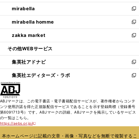
開
ウ
ン
ウ
し
mirabella
く
で
ド
ィ
い
新
開
ウ
ン
ウ
し
mirabella homme
く
で
ド
ィ
い
新
開
ウ
ン
ウ
し
zakka market
く
で
ド
ィ
い
新
開
ウ
ン
ウ
し
その他WEBサービス
く
で
ド
ィ
い
開
ウ
ン
ウ
集英社アドナビ
く
で
ド
ィ
新
開
ウ
ン
し
集英社エディターズ・ラボ
く
で
ド
い
新
開
ウ
ウ
し
く
で
ィ
い
開
ン
ウ
ABJマークは、この電子書店・電子書籍配信サービスが、著作権者からコンテ
く
ド
ィ
ンツ使用許諾を得た正規版配信サービスであることを示す登録商標（登録番号
ウ
ン
第6091713号）です。ABJマークの詳細、ABJマークを掲示しているサービス
で
ド
の一覧はこちら。
開
ウ
https://aebs.or.jp/
新
く
で
し
い
開
本ホームページに記載の文章・画像・写真などを無断で複製するこ