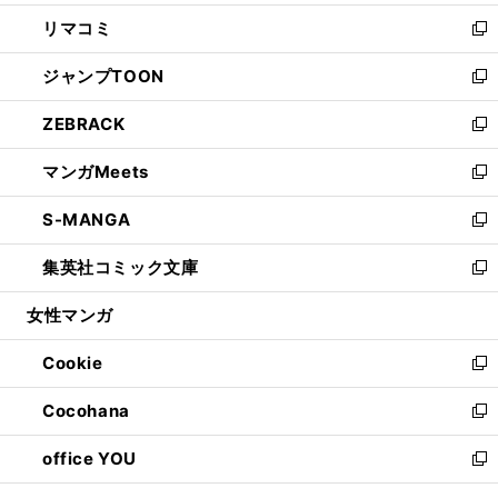
ウ
ン
ウ
し
リマコミ
で
ド
ィ
い
新
開
ウ
ン
ウ
し
ジャンプTOON
く
で
ド
ィ
い
新
開
ウ
ン
ウ
し
ZEBRACK
く
で
ド
ィ
い
新
開
ウ
ン
ウ
し
マンガMeets
く
で
ド
ィ
い
新
開
ウ
ン
ウ
し
S-MANGA
く
で
ド
ィ
い
新
開
ウ
ン
ウ
し
集英社コミック文庫
く
で
ド
ィ
い
新
開
ウ
ン
ウ
し
女性マンガ
く
で
ド
ィ
い
開
ウ
ン
ウ
Cookie
く
で
ド
ィ
新
開
ウ
ン
し
Cocohana
く
で
ド
い
新
開
ウ
ウ
し
office YOU
く
で
ィ
い
新
開
ン
ウ
し