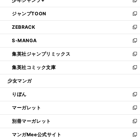
少年ジャンプ+
で
ド
ィ
い
新
開
ウ
ン
ウ
し
ジャンプTOON
く
で
ド
ィ
い
新
開
ウ
ン
ウ
し
ZEBRACK
く
で
ド
ィ
い
新
開
ウ
ン
ウ
し
S-MANGA
く
で
ド
ィ
い
新
開
ウ
ン
ウ
し
集英社ジャンプリミックス
く
で
ド
ィ
い
新
開
ウ
ン
ウ
し
集英社コミック文庫
く
で
ド
ィ
い
新
開
ウ
ン
ウ
し
少女マンガ
く
で
ド
ィ
い
開
ウ
ン
ウ
りぼん
く
で
ド
ィ
新
開
ウ
ン
し
マーガレット
く
で
ド
い
新
開
ウ
ウ
し
別冊マーガレット
く
で
ィ
い
新
開
ン
ウ
し
マンガMee公式サイト
く
ド
ィ
い
新