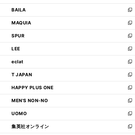
開
ウ
し
BAILA
く
ィ
い
新
ン
ウ
し
MAQUIA
ド
ィ
い
新
ウ
ン
ウ
し
SPUR
で
ド
ィ
い
新
開
ウ
ン
ウ
し
LEE
く
で
ド
ィ
い
新
開
ウ
ン
ウ
し
eclat
く
で
ド
ィ
い
新
開
ウ
ン
ウ
し
T JAPAN
く
で
ド
ィ
い
新
開
ウ
ン
ウ
し
HAPPY PLUS ONE
く
で
ド
ィ
い
新
開
ウ
ン
ウ
し
MEN'S NON-NO
く
で
ド
ィ
い
新
開
ウ
ン
ウ
し
UOMO
く
で
ド
ィ
い
新
開
ウ
ン
ウ
し
集英社オンライン
く
で
ド
ィ
い
新
開
ウ
ン
ウ
し