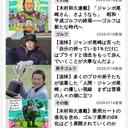
【木村和久連載】「ジャンボ尾
崎さん、さようなら」 昭和・
平成ゴルフの終焉――ゴルフは
新たな時代へ
ゴルフ
2026.01.16更新
【追悼】ジャンボ尾崎は言った
「自分の持っている1％だけに
はプライドと信念をもって歩ん
でいくことが大事なんだよ」
男子ゴルフ
2026.01.16更新
【追悼】多くのプロや弟子たち
が追慕した「人間・ジャンボ尾
崎」の優しい視線 まずは普通
の人々の側に立つ
その他
2026.01.14更新
【木村和久連載】乗用カートの
進化を含め、ゴルフ業界のDX
化はどう展開されていくのか