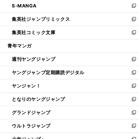
し
S-MANGA
く
で
ド
ィ
い
新
開
ウ
ン
ウ
し
集英社ジャンプリミックス
く
で
ド
ィ
い
新
開
ウ
ン
ウ
し
集英社コミック文庫
く
で
ド
ィ
い
新
開
ウ
ン
ウ
し
青年マンガ
く
で
ド
ィ
い
開
ウ
ン
ウ
週刊ヤングジャンプ
く
で
ド
ィ
新
開
ウ
ン
し
ヤングジャンプ定期購読デジタル
く
で
ド
い
新
開
ウ
ウ
し
ヤンジャン！
く
で
ィ
い
新
開
ン
ウ
し
となりのヤングジャンプ
く
ド
ィ
い
新
ウ
ン
ウ
し
グランドジャンプ
で
ド
ィ
い
新
開
ウ
ン
ウ
し
ウルトラジャンプ
く
で
ド
ィ
い
新
開
ウ
ン
ウ
し
く