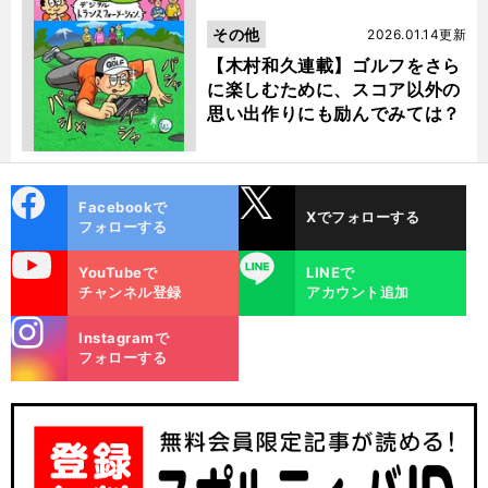
その他
2026.01.14更新
【木村和久連載】ゴルフをさら
に楽しむために、スコア以外の
思い出作りにも励んでみては？
cebo
X
Facebookで
Xでフォローする
ok
フォローする
uTube
LINE
YouTubeで
LINEで
チャンネル登録
アカウント追加
stagra
Instagramで
m
フォローする