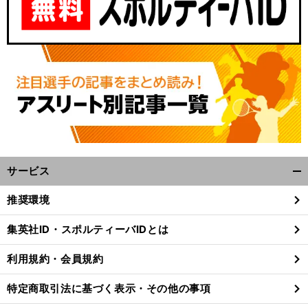
サービス
開
【
木
】
？
く/
村和久連載
再び黄金期到来か
シニアの復活ゴルフでラウンド数が増加傾向のわけ
推奨環境
閉
じ
集英社ID・スポルティーバIDとは
る
利用規約・会員規約
特定商取引法に基づく表示・その他の事項