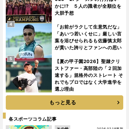
かに!? ５人の識者が全順位を
大胆予想
4
「お前がラクして生意気だな」
「あいつ若いくせに」厳しい言
葉を浴びせられるも佐藤慎太郎
が貫いた誇りとファンへの思い
5
【夏の甲子園2026】聖隷クリ
ストファー・高部陸の「２回加
速する」規格外のストレート そ
れでもプロではなく大学進学を
選ぶ理由
もっと見る
各スポーツコラム記事
その他
2026.02.18更新