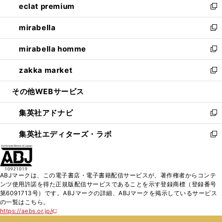
eclat premium
く
で
ド
ィ
い
新
開
ウ
ン
ウ
し
mirabella
く
で
ド
ィ
い
新
開
ウ
ン
ウ
し
mirabella homme
く
で
ド
ィ
い
新
開
ウ
ン
ウ
し
zakka market
く
で
ド
ィ
い
新
開
ウ
ン
ウ
し
その他WEBサービス
く
で
ド
ィ
い
開
ウ
ン
ウ
集英社アドナビ
く
で
ド
ィ
新
開
ウ
ン
し
集英社エディターズ・ラボ
く
で
ド
い
新
開
ウ
ウ
し
く
で
ィ
い
開
ン
ウ
ABJマークは、この電子書店・電子書籍配信サービスが、著作権者からコンテ
く
ド
ィ
ンツ使用許諾を得た正規版配信サービスであることを示す登録商標（登録番号
ウ
ン
第6091713号）です。ABJマークの詳細、ABJマークを掲示しているサービス
で
ド
の一覧はこちら。
開
ウ
https://aebs.or.jp/
新
く
で
し