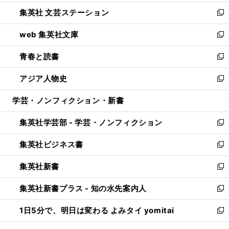
開
ウ
し
集英社 文芸ステーション
く
ィ
い
新
ン
ウ
し
web 集英社文庫
ド
ィ
い
新
ウ
ン
ウ
し
青春と読書
で
ド
ィ
い
新
開
ウ
ン
ウ
し
アジア人物史
く
で
ド
ィ
い
新
開
ウ
ン
ウ
し
学芸・ノンフィクション・新書
く
で
ド
ィ
い
開
ウ
ン
ウ
集英社学芸部 - 学芸・ノンフィクション
く
で
ド
ィ
新
開
ウ
ン
し
集英社ビジネス書
く
で
ド
い
新
開
ウ
ウ
し
集英社新書
く
で
ィ
い
新
開
ン
ウ
し
集英社新書プラス - 知の水先案内人
く
ド
ィ
い
新
ウ
ン
ウ
し
1日5分で、明日は変わる よみタイ yomitai
で
ド
ィ
い
新
開
ウ
ン
ウ
し