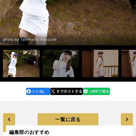
前へ
photo by Tatematsu Naozumi
いいね
Xでポストする
LINEで送る
line
faceboo
x
k
一覧に戻る
編集部のおすすめ