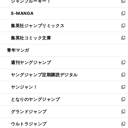
ジャンプルーキー！
く
で
ド
ィ
い
新
開
ウ
ン
ウ
し
S-MANGA
く
で
ド
ィ
い
新
開
ウ
ン
ウ
し
集英社ジャンプリミックス
く
で
ド
ィ
い
新
開
ウ
ン
ウ
し
集英社コミック文庫
く
で
ド
ィ
い
新
開
ウ
ン
ウ
し
青年マンガ
く
で
ド
ィ
い
開
ウ
ン
ウ
週刊ヤングジャンプ
く
で
ド
ィ
新
開
ウ
ン
し
ヤングジャンプ定期購読デジタル
く
で
ド
い
新
開
ウ
ウ
し
ヤンジャン！
く
で
ィ
い
新
開
ン
ウ
し
となりのヤングジャンプ
く
ド
ィ
い
新
ウ
ン
ウ
し
グランドジャンプ
で
ド
ィ
い
新
開
ウ
ン
ウ
し
ウルトラジャンプ
く
で
ド
ィ
い
新