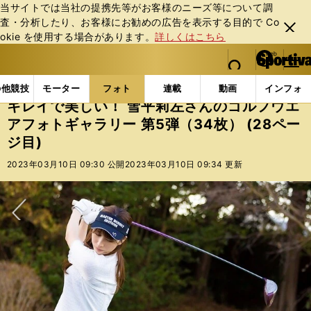
当サイトでは当社の提携先等がお客様のニーズ等について調
査・分析したり、お客様にお勧めの広告を表⽰する⽬的で Co
閉じ
okie を使⽤する場合があります。
詳しくはこちら
る
マイペ
web Sportiva (webスポルティーバ)
検索
メニュ
we
ー
フォトギャラリー
スポーツビーナスギャラリー
キレ
b
ジ
の他競技
モーター
フォト
連載
動画
インフォ
ス
キレイで美しい！ 雪平莉左さんのゴルフウエ
ポ
アフォトギャラリー 第5弾（34枚） (28ペー
ル
ジ目)
テ
ィ
2023年03月10日 09:30 公開
2023年03月10日 09:34 更新
ー
バ
次へ