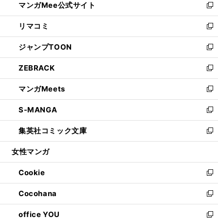
マンガMee公式サイト
く
ド
ィ
い
新
ウ
ン
ウ
し
リマコミ
で
ド
ィ
い
新
開
ウ
ン
ウ
し
ジャンプTOON
く
で
ド
ィ
い
新
開
ウ
ン
ウ
し
ZEBRACK
く
で
ド
ィ
い
新
開
ウ
ン
ウ
し
マンガMeets
く
で
ド
ィ
い
新
開
ウ
ン
ウ
し
S-MANGA
く
で
ド
ィ
い
新
開
ウ
ン
ウ
し
集英社コミック文庫
く
で
ド
ィ
い
新
開
ウ
ン
ウ
し
女性マンガ
く
で
ド
ィ
い
開
ウ
ン
ウ
Cookie
く
で
ド
ィ
新
開
ウ
ン
し
Cocohana
く
で
ド
い
新
開
ウ
ウ
し
office YOU
く
で
ィ
い
新