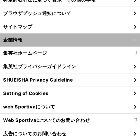
ブラウザプッシュ通知について
サイトマップ
企業情報
開
く/
集英社ホームページ
新
閉
し
じ
集英社プライバシーガイドライン
い
る
ウ
SHUEISHA Privacy Guideline
ィ
ン
Setting of Cookies
ド
ウ
web Sportivaについて
で
開
Web Sportivaについてのお問い合わせ
く
新
し
広告についてのお問い合わせ
い