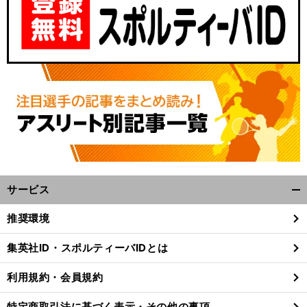
サービス
開
く/
推奨環境
閉
じ
集英社ID・スポルティーバIDとは
る
利用規約・会員規約
特定商取引法に基づく表示・その他の事項