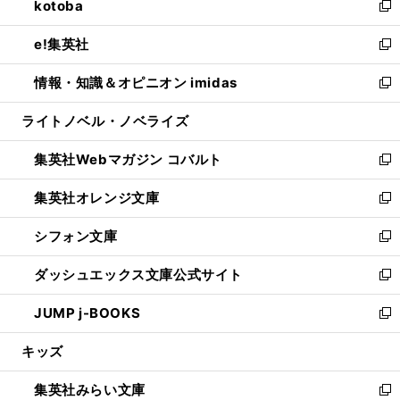
kotoba
く
で
ド
ィ
い
新
開
ウ
ン
ウ
し
e!集英社
く
で
ド
ィ
い
新
開
ウ
ン
ウ
し
情報・知識＆オピニオン imidas
く
で
ド
ィ
い
新
開
ウ
ン
ウ
し
ライトノベル・ノベライズ
く
で
ド
ィ
い
開
ウ
ン
ウ
集英社Webマガジン コバルト
く
で
ド
ィ
新
開
ウ
ン
し
集英社オレンジ文庫
く
で
ド
い
新
開
ウ
ウ
し
シフォン文庫
く
で
ィ
い
新
開
ン
ウ
し
ダッシュエックス文庫公式サイト
く
ド
ィ
い
新
ウ
ン
ウ
し
JUMP j-BOOKS
で
ド
ィ
い
新
開
ウ
ン
ウ
し
キッズ
く
で
ド
ィ
い
開
ウ
ン
ウ
集英社みらい文庫
く
で
ド
ィ
新