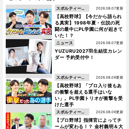
スポルティーバ
2026.08.07更新
動画
【高校野球】【今だから語られ
る真実】1998年夏・伝説の死
闘の最中にPL学園に何が起きて
いた！？
ニュース
2026.08.07更新
YUZURU2027羽生結弦カレン
ダー 予約受付中！
スポルティーバ
2026.08.06更新
動画
【高校野球】「プロ入り後もあ
の衝撃を超える選手はいな
い」。PL学園トリオが衝撃を受
けた選手
スポルティーバ
2026.08.06更新
動画
【プロ野球】指揮官によってチ
ームが変わる！？ 金村義明＆大