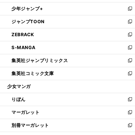
開
ウ
ン
ウ
し
少年ジャンプ+
く
で
ド
ィ
い
新
開
ウ
ン
ウ
し
ジャンプTOON
く
で
ド
ィ
い
新
開
ウ
ン
ウ
し
ZEBRACK
く
で
ド
ィ
い
新
開
ウ
ン
ウ
し
S-MANGA
く
で
ド
ィ
い
新
開
ウ
ン
ウ
し
集英社ジャンプリミックス
く
で
ド
ィ
い
新
開
ウ
ン
ウ
し
集英社コミック文庫
く
で
ド
ィ
い
新
開
ウ
ン
ウ
し
少女マンガ
く
で
ド
ィ
い
開
ウ
ン
ウ
りぼん
く
で
ド
ィ
新
開
ウ
ン
し
マーガレット
く
で
ド
い
新
開
ウ
ウ
し
別冊マーガレット
く
で
ィ
い
新
開
ン
ウ
し