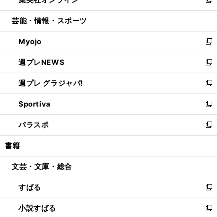
ド
ィ
い
新
開
ウ
ン
ウ
し
芸能・情報・スポーツ
く
で
ド
ィ
い
開
ウ
ン
ウ
Myojo
く
で
ド
ィ
新
開
ウ
ン
し
週プレNEWS
く
で
ド
い
新
開
ウ
ウ
し
週プレ グラジャパ!
く
で
ィ
い
新
開
ン
ウ
し
Sportiva
く
ド
ィ
い
新
ウ
ン
ウ
し
パラスポ
で
ド
ィ
い
新
開
ウ
ン
ウ
し
書籍
く
で
ド
ィ
い
開
ウ
ン
ウ
文芸・文庫・総合
く
で
ド
ィ
開
ウ
ン
すばる
く
で
ド
新
開
ウ
し
小説すばる
く
で
い
新