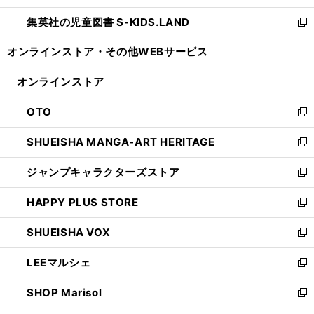
開
ウ
ン
し
集英社の児童図書 S-KIDS.LAND
く
で
ド
い
新
開
ウ
ウ
し
オンラインストア・
その他WEBサービス
く
で
ィ
い
開
ン
ウ
オンラインストア
く
ド
ィ
ウ
ン
OTO
で
ド
新
開
ウ
し
SHUEISHA MANGA-ART HERITAGE
く
で
い
新
開
ウ
し
ジャンプキャラクターズストア
く
ィ
い
新
ン
ウ
し
HAPPY PLUS STORE
ド
ィ
い
新
ウ
ン
ウ
し
SHUEISHA VOX
で
ド
ィ
い
新
開
ウ
ン
ウ
し
LEEマルシェ
く
で
ド
ィ
い
新
開
ウ
ン
ウ
し
SHOP Marisol
く
で
ド
ィ
い
新
開
ウ
ン
ウ
し