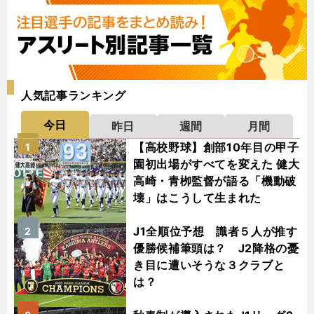
人気記事ランキング
今日
昨日
週間
月間
【高校野球】創部10年目の甲子
1
園初出場がすべてを変えた 健大
高崎・青栁監督が語る「機動破
壊」はこうして生まれた
J1全順位予想 識者５人が推す
2
優勝候補筆頭は？ J2降格の憂
き目に遭いそうな３クラブと
は？