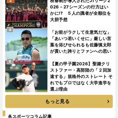
秋春制が導入されたJ1リーグ2
3
026－27シーズンの行方はい
かに!? ５人の識者が全順位を
大胆予想
4
「お前がラクして生意気だな」
「あいつ若いくせに」厳しい言
葉を浴びせられるも佐藤慎太郎
が貫いた誇りとファンへの思い
5
【夏の甲子園2026】聖隷クリ
ストファー・高部陸の「２回加
速する」規格外のストレート そ
れでもプロではなく大学進学を
選ぶ理由
もっと見る
各スポーツコラム記事