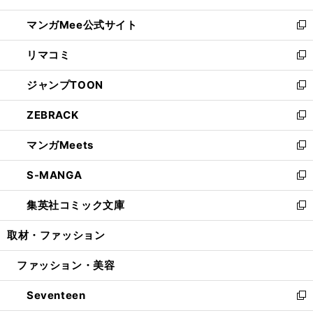
開
ン
ウ
し
マンガMee公式サイト
く
ド
ィ
い
新
ウ
ン
ウ
し
リマコミ
で
ド
ィ
い
新
開
ウ
ン
ウ
し
ジャンプTOON
く
で
ド
ィ
い
新
開
ウ
ン
ウ
し
ZEBRACK
く
で
ド
ィ
い
新
開
ウ
ン
ウ
し
マンガMeets
く
で
ド
ィ
い
新
開
ウ
ン
ウ
し
S-MANGA
く
で
ド
ィ
い
新
開
ウ
ン
ウ
し
集英社コミック文庫
く
で
ド
ィ
い
新
開
ウ
ン
ウ
し
取材・ファッション
く
で
ド
ィ
い
開
ウ
ン
ウ
ファッション・美容
く
で
ド
ィ
開
ウ
ン
Seventeen
く
で
ド
新
開
ウ
し