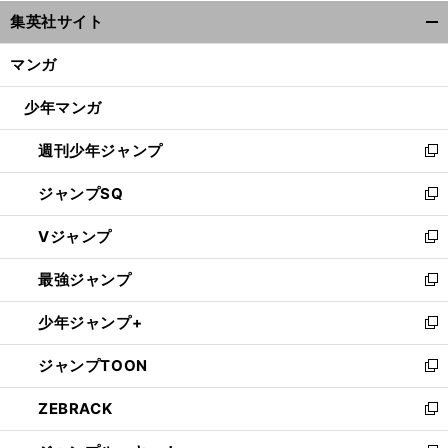
ウ
集英社サイト
ィ
開
ン
く/
マンガ
ド
閉
ウ
じ
少年マンガ
で
る
開
週刊少年ジャンプ
く
新
し
ジャンプSQ
い
新
ウ
し
Vジャンプ
ィ
い
新
ン
ウ
し
最強ジャンプ
ド
ィ
い
新
ウ
ン
ウ
し
少年ジャンプ+
で
ド
ィ
い
新
開
ウ
ン
ウ
し
ジャンプTOON
く
で
ド
ィ
い
新
開
ウ
ン
ウ
し
ZEBRACK
く
で
ド
ィ
い
新
開
ウ
ン
ウ
し