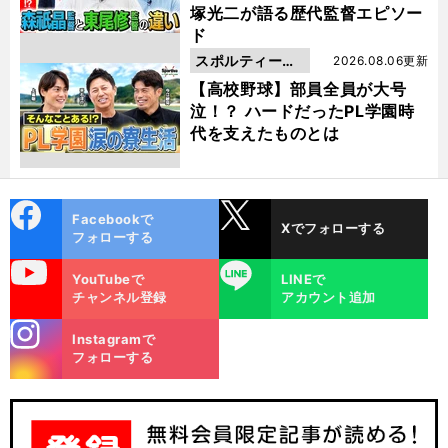
塚光二が語る歴代監督エピソー
ド
スポルティーバ
2026.08.06更新
動画
【高校野球】部員全員が大号
泣！？ ハードだったPL学園時
代を支えたものとは
cebo
X
Facebookで
Xでフォローする
ok
フォローする
uTube
LINE
YouTubeで
LINEで
チャンネル登録
アカウント追加
stagra
Instagramで
m
フォローする