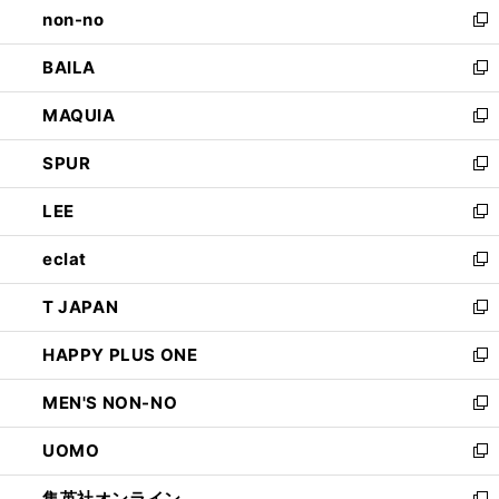
non-no
く
で
い
新
開
ウ
し
BAILA
く
ィ
い
新
ン
ウ
し
MAQUIA
ド
ィ
い
新
ウ
ン
ウ
し
SPUR
で
ド
ィ
い
新
開
ウ
ン
ウ
し
LEE
く
で
ド
ィ
い
新
開
ウ
ン
ウ
し
eclat
く
で
ド
ィ
い
新
開
ウ
ン
ウ
し
T JAPAN
く
で
ド
ィ
い
新
開
ウ
ン
ウ
し
HAPPY PLUS ONE
く
で
ド
ィ
い
新
開
ウ
ン
ウ
し
MEN'S NON-NO
く
で
ド
ィ
い
新
開
ウ
ン
ウ
し
UOMO
く
で
ド
ィ
い
新
開
ウ
ン
ウ
し
集英社オンライン
く
で