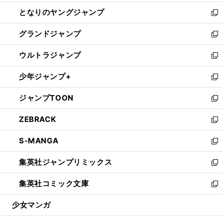
開
ン
ウ
し
となりのヤングジャンプ
く
ド
ィ
い
新
ウ
ン
ウ
し
グランドジャンプ
で
ド
ィ
い
新
開
ウ
ン
ウ
し
ウルトラジャンプ
く
で
ド
ィ
い
新
開
ウ
ン
ウ
し
少年ジャンプ+
く
で
ド
ィ
い
新
開
ウ
ン
ウ
し
ジャンプTOON
く
で
ド
ィ
い
新
開
ウ
ン
ウ
し
ZEBRACK
く
で
ド
ィ
い
新
開
ウ
ン
ウ
し
S-MANGA
く
で
ド
ィ
い
新
開
ウ
ン
ウ
し
集英社ジャンプリミックス
く
で
ド
ィ
い
新
開
ウ
ン
ウ
し
集英社コミック文庫
く
で
ド
ィ
い
新
開
ウ
ン
ウ
し
少女マンガ
く
で
ド
ィ
い
開
ウ
ン
ウ