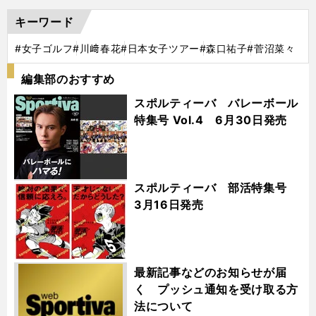
キーワード
#女子ゴルフ
#川﨑春花
#日本女子ツアー
#森口祐子
#菅沼菜々
編集部のおすすめ
スポルティーバ バレーボール
特集号 Vol.4 6月30日発売
スポルティーバ 部活特集号
3月16日発売
最新記事などのお知らせが届
く プッシュ通知を受け取る方
法について