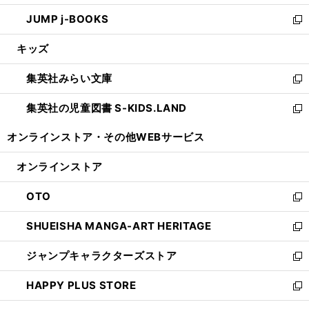
ウ
ン
ウ
し
JUMP j-BOOKS
で
ド
ィ
い
新
開
ウ
ン
ウ
し
キッズ
く
で
ド
ィ
い
開
ウ
ン
ウ
集英社みらい文庫
く
で
ド
ィ
新
開
ウ
ン
し
集英社の児童図書 S-KIDS.LAND
く
で
ド
い
新
開
ウ
ウ
し
オンラインストア・
その他WEBサービス
く
で
ィ
い
開
ン
ウ
オンラインストア
く
ド
ィ
ウ
ン
OTO
で
ド
新
開
ウ
し
SHUEISHA MANGA-ART HERITAGE
く
で
い
新
開
ウ
し
ジャンプキャラクターズストア
く
ィ
い
新
ン
ウ
し
HAPPY PLUS STORE
ド
ィ
い
新
ウ
ン
ウ
し