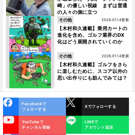
崎」の優しい視線 まずは普通
の人々の側に立つ
その他
2026.01.14更新
【木村和久連載】乗用カートの
進化を含め、ゴルフ業界のDX
化はどう展開されていくのか
その他
2026.01.14更新
【木村和久連載】ゴルフをさら
に楽しむために、スコア以外の
思い出作りにも励んでみては？
cebo
X
Facebookで
Xでフォローする
ok
フォローする
uTube
LINE
YouTubeで
LINEで
チャンネル登録
アカウント追加