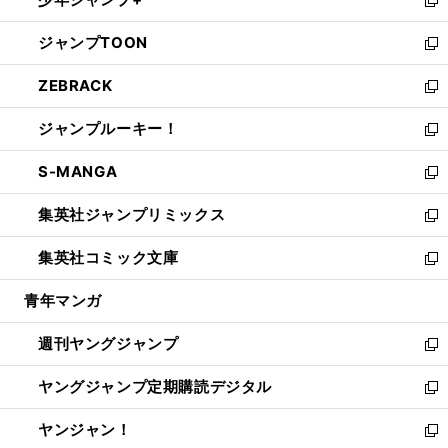
で
ド
ィ
い
新
開
ウ
ン
ウ
し
ジャンプTOON
く
で
ド
ィ
い
新
開
ウ
ン
ウ
し
ZEBRACK
く
で
ド
ィ
い
新
開
ウ
ン
ウ
し
ジャンプルーキー！
く
で
ド
ィ
い
新
開
ウ
ン
ウ
し
S-MANGA
く
で
ド
ィ
い
新
開
ウ
ン
ウ
し
集英社ジャンプリミックス
く
で
ド
ィ
い
新
開
ウ
ン
ウ
し
集英社コミック文庫
く
で
ド
ィ
い
新
開
ウ
ン
ウ
し
青年マンガ
く
で
ド
ィ
い
開
ウ
ン
ウ
週刊ヤングジャンプ
く
で
ド
ィ
新
開
ウ
ン
し
ヤングジャンプ定期購読デジタル
く
で
ド
い
新
開
ウ
ウ
し
ヤンジャン！
く
で
ィ
い
新