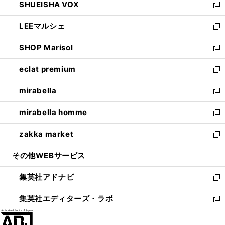
SHUEISHA VOX
で
ド
ィ
い
新
開
ウ
ン
ウ
し
LEEマルシェ
く
で
ド
ィ
い
新
開
ウ
ン
ウ
し
SHOP Marisol
く
で
ド
ィ
い
新
開
ウ
ン
ウ
し
eclat premium
く
で
ド
ィ
い
新
開
ウ
ン
ウ
し
mirabella
く
で
ド
ィ
い
新
開
ウ
ン
ウ
し
mirabella homme
く
で
ド
ィ
い
新
開
ウ
ン
ウ
し
zakka market
く
で
ド
ィ
い
新
開
ウ
ン
ウ
し
その他WEBサービス
く
で
ド
ィ
い
開
ウ
ン
ウ
集英社アドナビ
く
で
ド
ィ
新
開
ウ
ン
し
集英社エディターズ・ラボ
く
で
ド
い
新
開
ウ
ウ
し
く
で
ィ
い