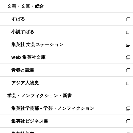
ウ
ン
ウ
文芸・文庫・総合
く
で
ド
ィ
開
ウ
ン
すばる
く
で
ド
新
開
ウ
し
小説すばる
く
で
い
新
開
ウ
し
集英社 文芸ステーション
く
ィ
い
新
ン
ウ
し
web 集英社文庫
ド
ィ
い
新
ウ
ン
ウ
し
青春と読書
で
ド
ィ
い
新
開
ウ
ン
ウ
し
アジア人物史
く
で
ド
ィ
い
新
開
ウ
ン
ウ
し
学芸・ノンフィクション・新書
く
で
ド
ィ
い
開
ウ
ン
ウ
集英社学芸部 - 学芸・ノンフィクション
く
で
ド
ィ
新
開
ウ
ン
し
集英社ビジネス書
く
で
ド
い
新
開
ウ
ウ
し