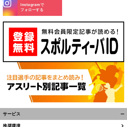
stagra
Instagramで
m
フォローする
。
７
」
・
前
年女子ツアーをけん引する「
人の実力者
永久シード
へ
サービス
開
く/
推奨環境