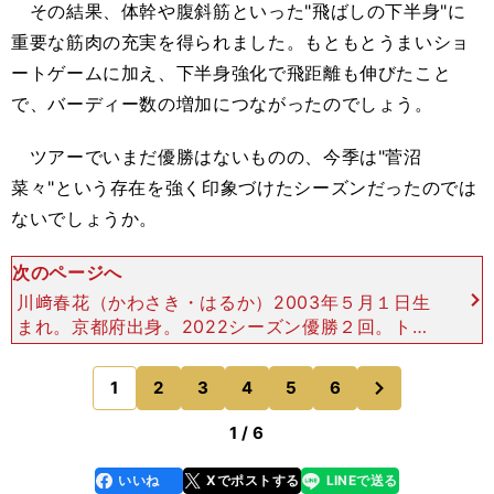
その結果、体幹や腹斜筋といった"飛ばしの下半身"に
重要な筋肉の充実を得られました。もともとうまいショ
ートゲームに加え、下半身強化で飛距離も伸びたこと
で、バーディー数の増加につながったのでしょう。
ツアーでいまだ優勝はないものの、今季は"菅沼
菜々"という存在を強く印象づけたシーズンだったのでは
ないでしょうか。
次のページへ
川﨑春花（かわさき・はるか）2003年５月１日生
まれ。京都府出身。2022シーズン優勝２回。トッ
プ10入り３回。メルセデスランキング15位。賞金
ランキング８位（獲得賞金8520万8000円）。
次
1
2
3
4
5
6
のページへ
日
1 / 6
いいね
Xでポストする
LINEで送る
line
faceboo
x
k