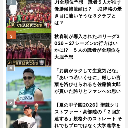
J1全順位予想 識者５人が推す
2
優勝候補筆頭は？ J2降格の憂
き目に遭いそうな３クラブと
は？
秋春制が導入されたJ1リーグ2
3
026－27シーズンの行方はい
かに!? ５人の識者が全順位を
大胆予想
4
「お前がラクして生意気だな」
「あいつ若いくせに」厳しい言
葉を浴びせられるも佐藤慎太郎
が貫いた誇りとファンへの思い
5
【夏の甲子園2026】聖隷クリ
ストファー・高部陸の「２回加
速する」規格外のストレート そ
れでもプロではなく大学進学を