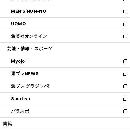
新
開
ウ
ン
ウ
し
MEN'S NON-NO
く
で
ド
ィ
い
新
開
ウ
ン
ウ
し
UOMO
く
で
ド
ィ
い
新
開
ウ
ン
ウ
し
集英社オンライン
く
で
ド
ィ
い
新
開
ウ
ン
ウ
し
芸能・情報・スポーツ
く
で
ド
ィ
い
開
ウ
ン
ウ
Myojo
く
で
ド
ィ
新
開
ウ
ン
し
週プレNEWS
く
で
ド
い
新
開
ウ
ウ
し
週プレ グラジャパ!
く
で
ィ
い
新
開
ン
ウ
し
Sportiva
く
ド
ィ
い
新
ウ
ン
ウ
し
パラスポ
で
ド
ィ
い
新
開
ウ
ン
ウ
し
書籍
く
で
ド
ィ
い
開