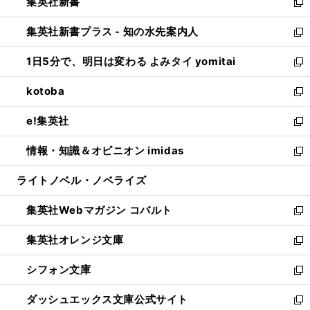
集英社新書
く
で
ィ
い
新
開
ン
ウ
し
集英社新書プラス - 知の水先案内人
く
ド
ィ
い
新
ウ
ン
ウ
し
1日5分で、明日は変わる よみタイ yomitai
で
ド
ィ
い
新
開
ウ
ン
ウ
し
kotoba
く
で
ド
ィ
い
新
開
ウ
ン
ウ
し
e!集英社
く
で
ド
ィ
い
新
開
ウ
ン
ウ
し
情報・知識＆オピニオン imidas
く
で
ド
ィ
い
新
開
ウ
ン
ウ
し
ライトノベル・ノベライズ
く
で
ド
ィ
い
開
ウ
ン
ウ
集英社Webマガジン コバルト
く
で
ド
ィ
新
開
ウ
ン
し
集英社オレンジ文庫
く
で
ド
い
新
開
ウ
ウ
し
シフォン文庫
く
で
ィ
い
新
開
ン
ウ
し
ダッシュエックス文庫公式サイト
く
ド
ィ
い
新