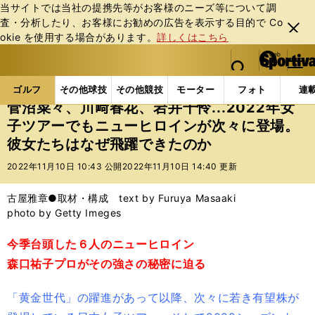
当サイトでは当社の提携先等がお客様のニーズ等について調
査・分析したり、お客様にお勧めの広告を表⽰する⽬的で Co
閉じ
okie を使⽤する場合があります。
詳しくはこちら
る
マイペ
web Sportiva (webスポルティーバ)
検索
メニュ
we
ー
ゴルフの記事一覧
ゴルフ
女子ゴルフ
菅沼菜々、
b
ジ
ゴルフ
その他球技
その他競技
モーター
フォト
連
ス
菅沼菜々、川﨑春花、岩井千怜...2022年女
ポ
子ツアーでもニューヒロインが次々に登場。
ル
彼女たちはなぜ飛躍できたのか
テ
ィ
2022年11月10日 10:43 公開
2022年11月10日 14:40 更新
ー
バ
古屋雅章●取材・構成 text by Furuya Masaaki
photo by Getty Imeges
今季台頭した６人のニューヒロイン
森口祐子プロがその強さの秘密に迫る
「黄金世代」の躍進があって以降、次々に若き有望株が