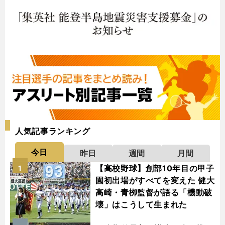
人気記事ランキング
今日
昨日
週間
月間
【高校野球】創部10年目の甲子
1
園初出場がすべてを変えた 健大
高崎・青栁監督が語る「機動破
壊」はこうして生まれた