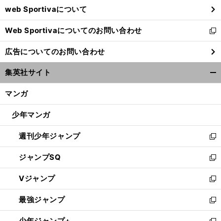
web Sportivaについて
で
開
Web Sportivaについてのお問い合わせ
く
新
し
広告についてのお問い合わせ
い
ウ
集英社サイト
ィ
開
ン
く/
マンガ
ド
閉
ウ
じ
少年マンガ
で
る
開
週刊少年ジャンプ
く
新
し
ジャンプSQ
い
新
ウ
し
Vジャンプ
ィ
い
新
ン
ウ
し
最強ジャンプ
ド
ィ
い
新
ウ
ン
ウ
し
少年ジャンプ+