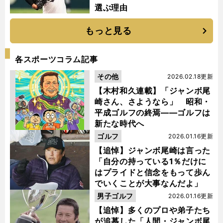
選ぶ理由
もっと見る
各スポーツコラム記事
その他
2026.02.18更新
【木村和久連載】「ジャンボ尾
崎さん、さようなら」 昭和・
平成ゴルフの終焉――ゴルフは
新たな時代へ
ゴルフ
2026.01.16更新
【追悼】ジャンボ尾崎は言った
「自分の持っている1％だけに
はプライドと信念をもって歩ん
でいくことが大事なんだよ」
男子ゴルフ
2026.01.16更新
【追悼】多くのプロや弟子たち
が追慕した「人間・ジャンボ尾