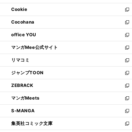
開
ウ
ン
ウ
Cookie
く
で
ド
ィ
新
開
ウ
ン
し
Cocohana
く
で
ド
い
新
開
ウ
ウ
し
office YOU
く
で
ィ
い
新
開
ン
ウ
し
マンガMee公式サイト
く
ド
ィ
い
新
ウ
ン
ウ
し
リマコミ
で
ド
ィ
い
新
開
ウ
ン
ウ
し
ジャンプTOON
く
で
ド
ィ
い
新
開
ウ
ン
ウ
し
ZEBRACK
く
で
ド
ィ
い
新
開
ウ
ン
ウ
し
マンガMeets
く
で
ド
ィ
い
新
開
ウ
ン
ウ
し
S-MANGA
く
で
ド
ィ
い
新
開
ウ
ン
ウ
し
集英社コミック文庫
く
で
ド
ィ
い
新
開
ウ
ン
ウ
し