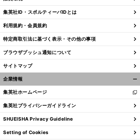
閉
じ
集英社ID・スポルティーバIDとは
る
利用規約・会員規約
特定商取引法に基づく表示・その他の事項
ブラウザプッシュ通知について
サイトマップ
企業情報
開
く/
集英社ホームページ
新
閉
し
じ
集英社プライバシーガイドライン
い
る
ウ
SHUEISHA Privacy Guideline
ィ
ン
Setting of Cookies
ド
ウ