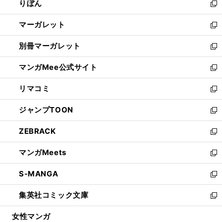
りぼん
く
で
ド
ィ
新
開
ウ
ン
し
マーガレット
く
で
ド
い
新
開
ウ
ウ
し
別冊マーガレット
く
で
ィ
い
新
開
ン
ウ
し
マンガMee公式サイト
く
ド
ィ
い
新
ウ
ン
ウ
し
リマコミ
で
ド
ィ
い
新
開
ウ
ン
ウ
し
ジャンプTOON
く
で
ド
ィ
い
新
開
ウ
ン
ウ
し
ZEBRACK
く
で
ド
ィ
い
新
開
ウ
ン
ウ
し
マンガMeets
く
で
ド
ィ
い
新
開
ウ
ン
ウ
し
S-MANGA
く
で
ド
ィ
い
新
開
ウ
ン
ウ
し
集英社コミック文庫
く
で
ド
ィ
い
新
開
ウ
ン
ウ
し
女性マンガ
く
で
ド
ィ
い