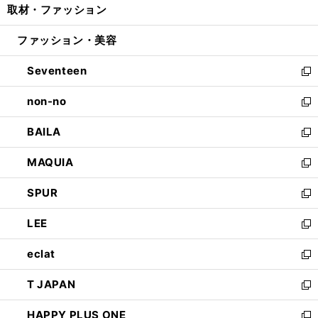
取材・ファッション
く
で
ド
ィ
い
開
ウ
ン
ウ
ファッション・美容
く
で
ド
ィ
開
ウ
ン
Seventeen
く
で
ド
新
開
ウ
し
non-no
く
で
い
新
開
ウ
し
BAILA
く
ィ
い
新
ン
ウ
し
MAQUIA
ド
ィ
い
新
ウ
ン
ウ
し
SPUR
で
ド
ィ
い
新
開
ウ
ン
ウ
し
LEE
く
で
ド
ィ
い
新
開
ウ
ン
ウ
し
eclat
く
で
ド
ィ
い
新
開
ウ
ン
ウ
し
T JAPAN
く
で
ド
ィ
い
新
開
ウ
ン
ウ
し
HAPPY PLUS ONE
く
で
ド
ィ
い