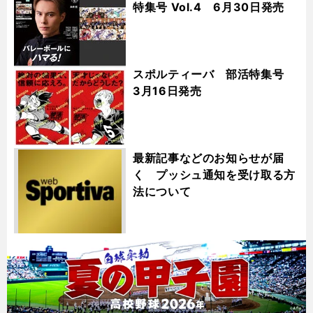
特集号 Vol.4 6月30日発売
スポルティーバ 部活特集号
3月16日発売
最新記事などのお知らせが届
く プッシュ通知を受け取る方
法について