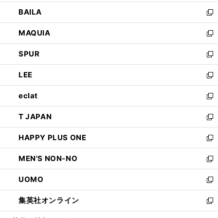
開
ウ
し
BAILA
く
ィ
い
新
ン
ウ
し
MAQUIA
ド
ィ
い
新
ウ
ン
ウ
し
SPUR
で
ド
ィ
い
新
開
ウ
ン
ウ
し
LEE
く
で
ド
ィ
い
新
開
ウ
ン
ウ
し
eclat
く
で
ド
ィ
い
新
開
ウ
ン
ウ
し
T JAPAN
く
で
ド
ィ
い
新
開
ウ
ン
ウ
し
HAPPY PLUS ONE
く
で
ド
ィ
い
新
開
ウ
ン
ウ
し
MEN'S NON-NO
く
で
ド
ィ
い
新
開
ウ
ン
ウ
し
UOMO
く
で
ド
ィ
い
新
開
ウ
ン
ウ
し
集英社オンライン
く
で
ド
ィ
い
新
開
ウ
ン
ウ
し