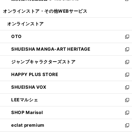
新
開
ウ
ウ
し
オンラインストア・
その他WEBサービス
く
で
ィ
い
開
ン
ウ
オンラインストア
く
ド
ィ
ウ
ン
OTO
で
ド
新
開
ウ
し
SHUEISHA MANGA-ART HERITAGE
く
で
い
新
開
ウ
し
ジャンプキャラクターズストア
く
ィ
い
新
ン
ウ
し
HAPPY PLUS STORE
ド
ィ
い
新
ウ
ン
ウ
し
SHUEISHA VOX
で
ド
ィ
い
新
開
ウ
ン
ウ
し
LEEマルシェ
く
で
ド
ィ
い
新
開
ウ
ン
ウ
し
SHOP Marisol
く
で
ド
ィ
い
新
開
ウ
ン
ウ
し
eclat premium
く
で
ド
ィ
い
新
開
ウ