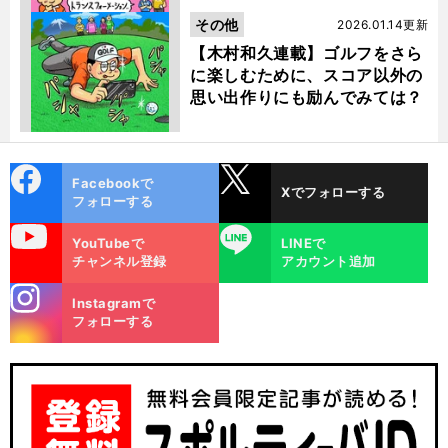
その他
2026.01.14更新
【木村和久連載】ゴルフをさら
に楽しむために、スコア以外の
思い出作りにも励んでみては？
cebo
X
Facebookで
Xでフォローする
ok
フォローする
uTube
LINE
YouTubeで
LINEで
チャンネル登録
アカウント追加
】
【
内
】
田理央ゴルフレッスン
統一感あるワントーンメイクでグリーン映え
stagra
Instagramで
m
フォローする