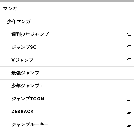
ン
く/
マンガ
ド
閉
ウ
じ
少年マンガ
で
る
開
週刊少年ジャンプ
く
新
し
ジャンプSQ
い
新
ウ
し
Vジャンプ
ィ
い
新
ン
ウ
し
最強ジャンプ
ド
ィ
い
新
ウ
ン
ウ
し
少年ジャンプ+
で
ド
ィ
い
新
開
ウ
ン
ウ
し
ジャンプTOON
く
で
ド
ィ
い
新
開
ウ
ン
ウ
し
ZEBRACK
く
で
ド
ィ
い
新
開
ウ
ン
ウ
し
ジャンプルーキー！
く
で
ド
ィ
い
新
開
ウ
ン
ウ
し