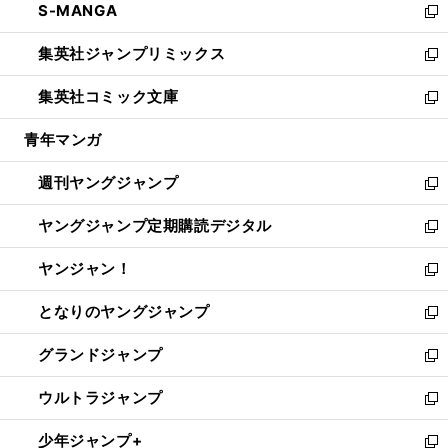
S-MANGA
く
で
ド
ィ
い
新
開
ウ
ン
ウ
し
集英社ジャンプリミックス
く
で
ド
ィ
い
新
開
ウ
ン
ウ
し
集英社コミック文庫
く
で
ド
ィ
い
新
開
ウ
ン
ウ
し
青年マンガ
く
で
ド
ィ
い
開
ウ
ン
ウ
週刊ヤングジャンプ
く
で
ド
ィ
新
開
ウ
ン
し
ヤングジャンプ定期購読デジタル
く
で
ド
い
新
開
ウ
ウ
し
ヤンジャン！
く
で
ィ
い
新
開
ン
ウ
し
となりのヤングジャンプ
く
ド
ィ
い
新
ウ
ン
ウ
し
グランドジャンプ
で
ド
ィ
い
新
開
ウ
ン
ウ
し
ウルトラジャンプ
く
で
ド
ィ
い
新
開
ウ
ン
ウ
し
少年ジャンプ+
く
で
ド
ィ
い
新