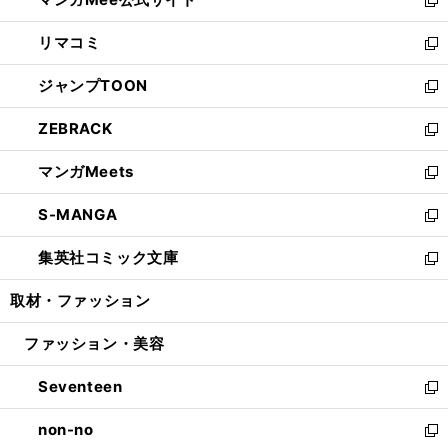
ド
ィ
い
新
ウ
ン
ウ
し
リマコミ
で
ド
ィ
い
新
開
ウ
ン
ウ
し
ジャンプTOON
く
で
ド
ィ
い
新
開
ウ
ン
ウ
し
ZEBRACK
く
で
ド
ィ
い
新
開
ウ
ン
ウ
し
マンガMeets
く
で
ド
ィ
い
新
開
ウ
ン
ウ
し
S-MANGA
く
で
ド
ィ
い
新
開
ウ
ン
ウ
し
集英社コミック文庫
く
で
ド
ィ
い
新
開
ウ
ン
ウ
し
取材・ファッション
く
で
ド
ィ
い
開
ウ
ン
ウ
ファッション・美容
く
で
ド
ィ
開
ウ
ン
Seventeen
く
で
ド
新
開
ウ
し
non-no
く
で
い
新