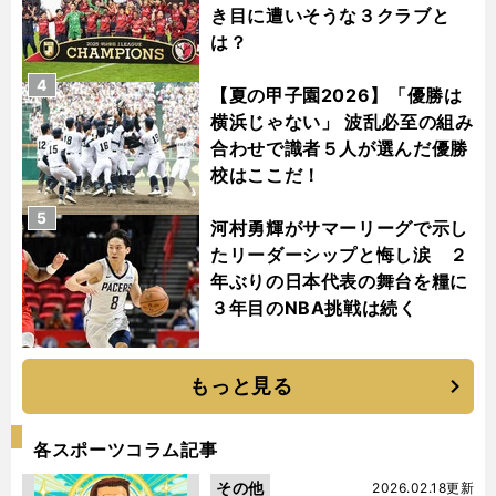
き目に遭いそうな３クラブと
は？
4
【夏の甲子園2026】「優勝は
横浜じゃない」 波乱必至の組み
合わせで識者５人が選んだ優勝
校はここだ！
5
河村勇輝がサマーリーグで示し
たリーダーシップと悔し涙 ２
年ぶりの日本代表の舞台を糧に
３年目のNBA挑戦は続く
もっと見る
各スポーツコラム記事
その他
2026.02.18更新