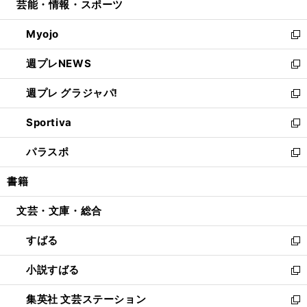
芸能・情報・スポーツ
く
で
ド
ィ
い
開
ウ
ン
ウ
Myojo
く
で
ド
ィ
新
開
ウ
ン
し
週プレNEWS
く
で
ド
い
新
開
ウ
ウ
し
週プレ グラジャパ!
く
で
ィ
い
新
開
ン
ウ
し
Sportiva
く
ド
ィ
い
新
ウ
ン
ウ
し
パラスポ
で
ド
ィ
い
新
開
ウ
ン
ウ
し
書籍
く
で
ド
ィ
い
開
ウ
ン
ウ
文芸・文庫・総合
く
で
ド
ィ
開
ウ
ン
すばる
く
で
ド
新
開
ウ
し
小説すばる
く
で
い
新
開
ウ
し
集英社 文芸ステーション
く
ィ
い
新