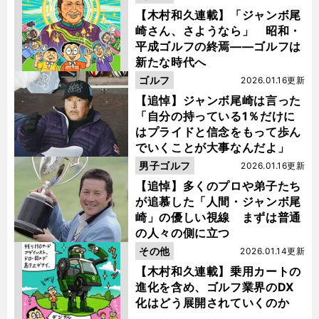
【木村和久連載】「ジャンボ尾
崎さん、さようなら」 昭和・
平成ゴルフの終焉――ゴルフは
新たな時代へ
ゴルフ
2026.01.16更新
【追悼】ジャンボ尾崎は言った
「自分の持っている1％だけに
はプライドと信念をもって歩ん
でいくことが大事なんだよ」
男子ゴルフ
2026.01.16更新
【追悼】多くのプロや弟子たち
が追慕した「人間・ジャンボ尾
崎」の優しい視線 まずは普通
の人々の側に立つ
その他
2026.01.14更新
【木村和久連載】乗用カートの
進化を含め、ゴルフ業界のDX
化はどう展開されていくのか