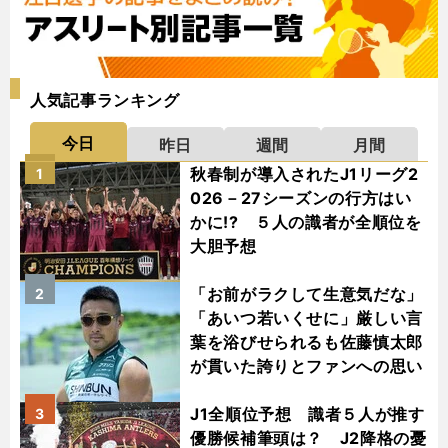
人気記事ランキング
今日
昨日
週間
月間
秋春制が導入されたJ1リーグ2
1
026－27シーズンの行方はい
かに!? ５人の識者が全順位を
大胆予想
「お前がラクして生意気だな」
2
「あいつ若いくせに」厳しい言
葉を浴びせられるも佐藤慎太郎
が貫いた誇りとファンへの思い
J1全順位予想 識者５人が推す
3
優勝候補筆頭は？ J2降格の憂