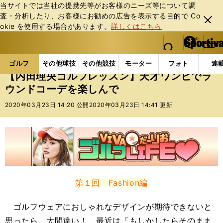
当サイトでは当社の提携先等がお客様のニーズ等について調
査・分析したり、お客様にお勧めの広告を表⽰する⽬的で Co
閉じ
okie を使⽤する場合があります。
詳しくはこちら
る
マイペ
web Sportiva (webスポルティーバ)
検索
メニュ
we
ー
ゴルフの記事一覧
ゴルフ
その他
【内田理央ゴ
b
ジ
ゴルフ
その他球技
その他競技
モーター
フォト
連
ス
【内田理央ゴルフレッスン】天才ワンピでラ
ポ
ウンドコーデを楽しんで
ル
テ
2020年03月23日 14:20 公開
2020年03月23日 14:41 更新
ィ
ー
バ
第１回 Fashion編
ゴルフウェアにおしゃれなデザインが期待できないと
思ったら、大間違い！ 最近は「もしかしたらそのまま