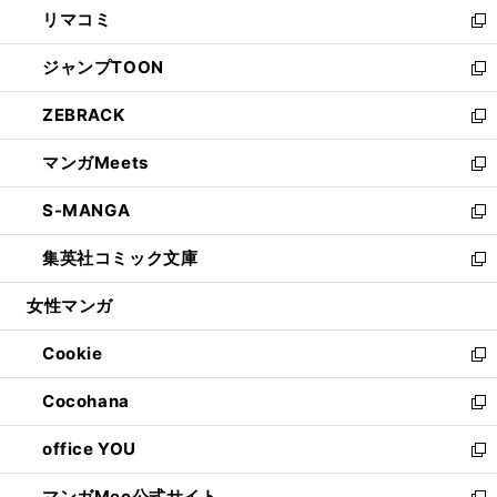
し
リマコミ
で
ド
ィ
い
新
開
ウ
ン
ウ
し
ジャンプTOON
く
で
ド
ィ
い
新
開
ウ
ン
ウ
し
ZEBRACK
く
で
ド
ィ
い
新
開
ウ
ン
ウ
し
マンガMeets
く
で
ド
ィ
い
新
開
ウ
ン
ウ
し
S-MANGA
く
で
ド
ィ
い
新
開
ウ
ン
ウ
し
集英社コミック文庫
く
で
ド
ィ
い
新
開
ウ
ン
ウ
し
女性マンガ
く
で
ド
ィ
い
開
ウ
ン
ウ
Cookie
く
で
ド
ィ
新
開
ウ
ン
し
Cocohana
く
で
ド
い
新
開
ウ
ウ
し
office YOU
く
で
ィ
い
新
開
ン
ウ
し
マンガMee公式サイト
く