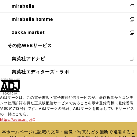
ン
ウ
し
mirabella
く
で
ド
ィ
い
新
開
ウ
ン
ウ
し
mirabella homme
く
で
ド
ィ
い
新
開
ウ
ン
ウ
し
zakka market
く
で
ド
ィ
い
新
開
ウ
ン
ウ
し
その他WEBサービス
く
で
ド
ィ
い
開
ウ
ン
ウ
集英社アドナビ
く
で
ド
ィ
新
開
ウ
ン
し
集英社エディターズ・ラボ
く
で
ド
い
新
開
ウ
ウ
し
く
で
ィ
い
開
ン
ウ
ABJマークは、この電子書店・電子書籍配信サービスが、著作権者からコンテ
く
ド
ィ
ンツ使用許諾を得た正規版配信サービスであることを示す登録商標（登録番号
ウ
ン
第6091713号）です。ABJマークの詳細、ABJマークを掲示しているサービス
で
ド
の一覧はこちら。
開
ウ
https://aebs.or.jp/
新
く
で
し
い
開
本ホームページに記載の文章・画像・写真などを無断で複製するこ
ウ