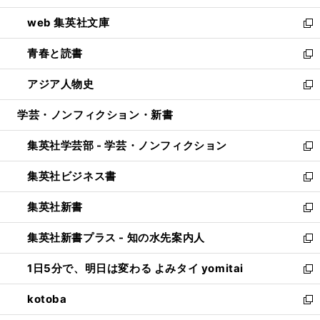
ン
ウ
し
web 集英社文庫
ド
ィ
い
新
ウ
ン
ウ
し
青春と読書
で
ド
ィ
い
新
開
ウ
ン
ウ
し
アジア人物史
く
で
ド
ィ
い
新
開
ウ
ン
ウ
し
学芸・ノンフィクション・新書
く
で
ド
ィ
い
開
ウ
ン
ウ
集英社学芸部 - 学芸・ノンフィクション
く
で
ド
ィ
新
開
ウ
ン
し
集英社ビジネス書
く
で
ド
い
新
開
ウ
ウ
し
集英社新書
く
で
ィ
い
新
開
ン
ウ
し
集英社新書プラス - 知の水先案内人
く
ド
ィ
い
新
ウ
ン
ウ
し
1日5分で、明日は変わる よみタイ yomitai
で
ド
ィ
い
新
開
ウ
ン
ウ
し
kotoba
く
で
ド
ィ
い
新
開
ウ
ン
ウ
し