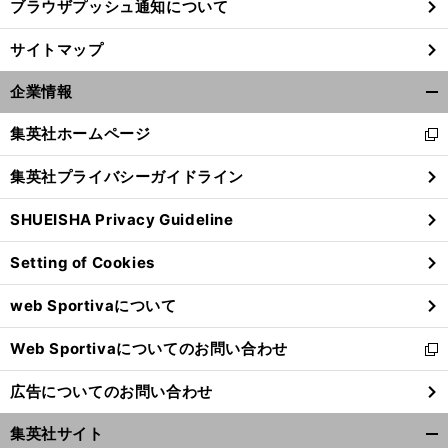
ブラウザプッシュ通知について
サイトマップ
企業情報
開
く/
集英社ホームページ
新
閉
し
じ
集英社プライバシーガイドライン
い
る
ウ
SHUEISHA Privacy Guideline
ィ
ン
Setting of Cookies
ド
ウ
web Sportivaについて
で
開
Web Sportivaについてのお問い合わせ
く
新
し
広告についてのお問い合わせ
い
ウ
集英社サイト
ィ
開