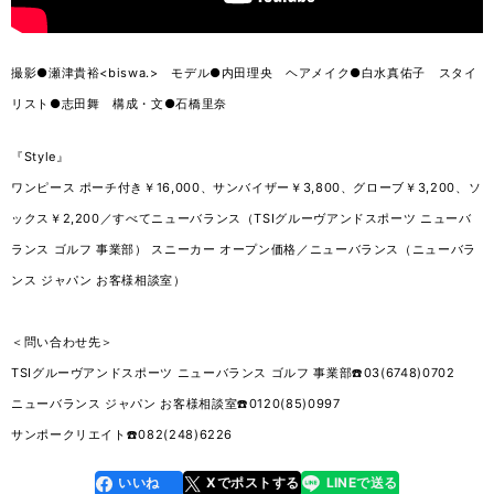
撮影●瀬津貴裕<biswa.> モデル●内田理央 ヘアメイク●白水真佑子 スタイ
リスト●志田舞 構成・文●石橋里奈
『Style』
ワンピース ポーチ付き￥16,000、サンバイザー￥3,800、グローブ￥3,200、ソ
ックス￥2,200／すべてニューバランス（TSIグルーヴアンドスポーツ ニューバ
ランス ゴルフ 事業部） スニーカー オープン価格／ニューバランス（ニューバラ
ンス ジャパン お客様相談室）
＜問い合わせ先＞
TSIグルーヴアンドスポーツ ニューバランス ゴルフ 事業部☎️03(6748)0702
ニューバランス ジャパン お客様相談室☎️0120(85)0997
サンポークリエイト☎️082(248)6226
いいね
Xでポストする
LINEで送る
line
faceboo
x
k