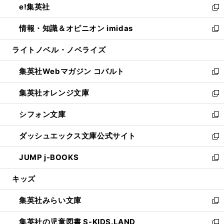
e!集英社
く
で
ド
ィ
い
新
開
ウ
ン
ウ
し
情報・知識＆オピニオン imidas
く
で
ド
ィ
い
新
開
ウ
ン
ウ
し
ライトノベル・ノベライズ
く
で
ド
ィ
い
開
ウ
ン
ウ
集英社Webマガジン コバルト
く
で
ド
ィ
新
開
ウ
ン
し
集英社オレンジ文庫
く
で
ド
い
新
開
ウ
ウ
し
シフォン文庫
く
で
ィ
い
新
開
ン
ウ
し
ダッシュエックス文庫公式サイト
く
ド
ィ
い
新
ウ
ン
ウ
し
JUMP j-BOOKS
で
ド
ィ
い
新
開
ウ
ン
ウ
し
キッズ
く
で
ド
ィ
い
開
ウ
ン
ウ
集英社みらい文庫
く
で
ド
ィ
新
開
ウ
ン
し
集英社の児童図書 S-KIDS.LAND
く
で
ド
い