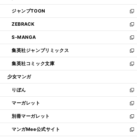
開
ウ
ン
ウ
し
ジャンプTOON
く
で
ド
ィ
い
新
開
ウ
ン
ウ
し
ZEBRACK
く
で
ド
ィ
い
新
開
ウ
ン
ウ
し
S-MANGA
く
で
ド
ィ
い
新
開
ウ
ン
ウ
し
集英社ジャンプリミックス
く
で
ド
ィ
い
新
開
ウ
ン
ウ
し
集英社コミック文庫
く
で
ド
ィ
い
新
開
ウ
ン
ウ
し
少女マンガ
く
で
ド
ィ
い
開
ウ
ン
ウ
りぼん
く
で
ド
ィ
新
開
ウ
ン
し
マーガレット
く
で
ド
い
新
開
ウ
ウ
し
別冊マーガレット
く
で
ィ
い
新
開
ン
ウ
し
マンガMee公式サイト
く
ド
ィ
い
新
ウ
ン
ウ