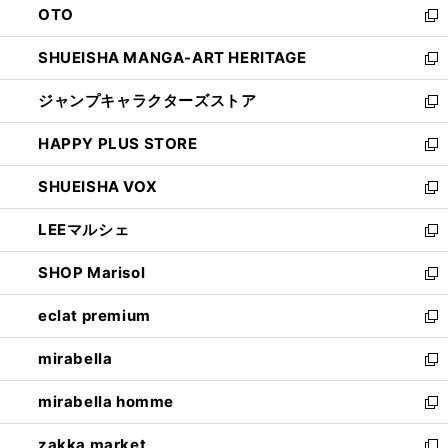
OTO
で
ド
新
開
ウ
し
SHUEISHA MANGA-ART HERITAGE
く
で
い
新
開
ウ
し
ジャンプキャラクターズストア
く
ィ
い
新
ン
ウ
し
HAPPY PLUS STORE
ド
ィ
い
新
ウ
ン
ウ
し
SHUEISHA VOX
で
ド
ィ
い
新
開
ウ
ン
ウ
し
LEEマルシェ
く
で
ド
ィ
い
新
開
ウ
ン
ウ
し
SHOP Marisol
く
で
ド
ィ
い
新
開
ウ
ン
ウ
し
eclat premium
く
で
ド
ィ
い
新
開
ウ
ン
ウ
し
mirabella
く
で
ド
ィ
い
新
開
ウ
ン
ウ
し
mirabella homme
く
で
ド
ィ
い
新
開
ウ
ン
ウ
し
zakka market
く
で
ド
ィ