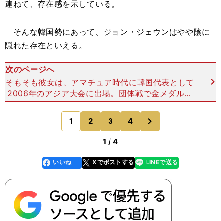
連ねて、存在感を示している。
そんな韓国勢にあって、ジョン・ジェウンはやや陰に
隠れた存在といえる。
次のページへ
そもそも彼女は、アマチュア時代に韓国代表として
2006年のアジア大会に出場。団体戦で金メダルを
獲得し、将来を嘱望された逸材のひとりだったが、
2008年にプロに転向して以降、なかなか結果を出
次
1
2
3
4
のページへ
すことができ
1 / 4
いいね
Xでポストする
LINEで送る
line
faceboo
x
k