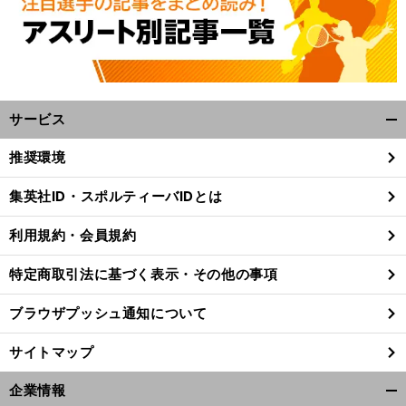
サービス
開
く/
推奨環境
閉
じ
集英社ID・スポルティーバIDとは
る
利用規約・会員規約
特定商取引法に基づく表示・その他の事項
ブラウザプッシュ通知について
サイトマップ
企業情報
。
、
前
開
契約
季