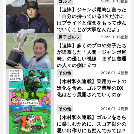
ゴルフ
2026.01.16更新
【追悼】ジャンボ尾崎は言った
「自分の持っている1％だけに
はプライドと信念をもって歩ん
でいくことが大事なんだよ」
男子ゴルフ
2026.01.16更新
【追悼】多くのプロや弟子たち
が追慕した「人間・ジャンボ尾
崎」の優しい視線 まずは普通
の人々の側に立つ
その他
2026.01.14更新
【木村和久連載】乗用カートの
進化を含め、ゴルフ業界のDX
化はどう展開されていくのか
その他
2026.01.14更新
【木村和久連載】ゴルフをさら
に楽しむために、スコア以外の
思い出作りにも励んでみては？