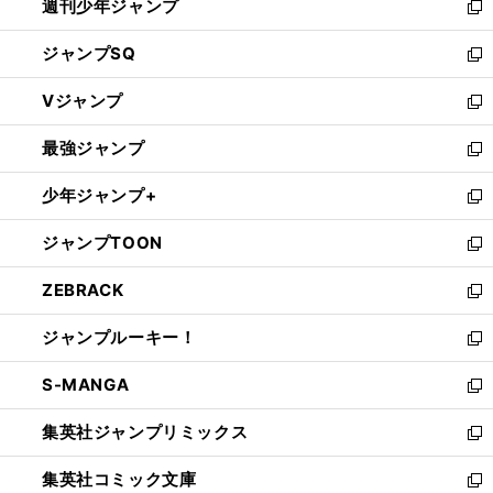
週刊少年ジャンプ
く
新
し
ジャンプSQ
い
新
ウ
し
Vジャンプ
ィ
い
新
ン
ウ
し
最強ジャンプ
ド
ィ
い
新
ウ
ン
ウ
し
少年ジャンプ+
で
ド
ィ
い
新
開
ウ
ン
ウ
し
ジャンプTOON
く
で
ド
ィ
い
新
開
ウ
ン
ウ
し
ZEBRACK
く
で
ド
ィ
い
新
開
ウ
ン
ウ
し
ジャンプルーキー！
く
で
ド
ィ
い
新
開
ウ
ン
ウ
し
S-MANGA
く
で
ド
ィ
い
新
開
ウ
ン
ウ
し
集英社ジャンプリミックス
く
で
ド
ィ
い
新
開
ウ
ン
ウ
し
集英社コミック文庫
く
で
ド
ィ
い
新