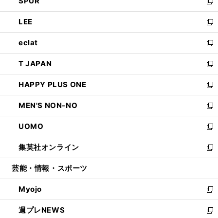
SPUR
で
ド
ィ
い
新
開
ウ
ン
ウ
し
LEE
く
で
ド
ィ
い
新
開
ウ
ン
ウ
し
eclat
く
で
ド
ィ
い
新
開
ウ
ン
ウ
し
T JAPAN
く
で
ド
ィ
い
新
開
ウ
ン
ウ
し
HAPPY PLUS ONE
く
で
ド
ィ
い
新
開
ウ
ン
ウ
し
MEN'S NON-NO
く
で
ド
ィ
い
新
開
ウ
ン
ウ
し
UOMO
く
で
ド
ィ
い
新
開
ウ
ン
ウ
し
集英社オンライン
く
で
ド
ィ
い
新
開
ウ
ン
ウ
し
芸能・情報・スポーツ
く
で
ド
ィ
い
開
ウ
ン
ウ
Myojo
く
で
ド
ィ
新
開
ウ
ン
し
週プレNEWS
く
で
ド
い
新