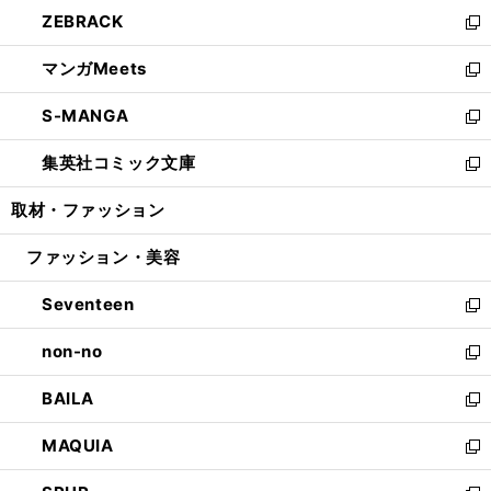
ン
ウ
し
ZEBRACK
く
で
ド
ィ
い
新
開
ウ
ン
ウ
し
マンガMeets
く
で
ド
ィ
い
新
開
ウ
ン
ウ
し
S-MANGA
く
で
ド
ィ
い
新
開
ウ
ン
ウ
し
集英社コミック文庫
く
で
ド
ィ
い
新
開
ウ
ン
ウ
し
取材・ファッション
く
で
ド
ィ
い
開
ウ
ン
ウ
ファッション・美容
く
で
ド
ィ
開
ウ
ン
Seventeen
く
で
ド
新
開
ウ
し
non-no
く
で
い
新
開
ウ
し
BAILA
く
ィ
い
新
ン
ウ
し
MAQUIA
ド
ィ
い
新
ウ
ン
ウ
し