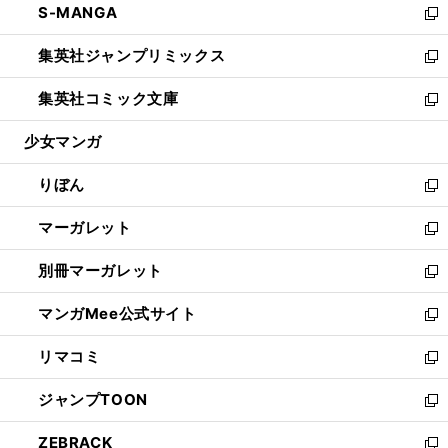
S-MANGA
く
で
ド
ィ
い
新
開
ウ
ン
ウ
し
集英社ジャンプリミックス
く
で
ド
ィ
い
新
開
ウ
ン
ウ
し
集英社コミック文庫
く
で
ド
ィ
い
新
開
ウ
ン
ウ
し
少女マンガ
く
で
ド
ィ
い
開
ウ
ン
ウ
りぼん
く
で
ド
ィ
新
開
ウ
ン
し
マーガレット
く
で
ド
い
新
開
ウ
ウ
し
別冊マーガレット
く
で
ィ
い
新
開
ン
ウ
し
マンガMee公式サイト
く
ド
ィ
い
新
ウ
ン
ウ
し
リマコミ
で
ド
ィ
い
新
開
ウ
ン
ウ
し
ジャンプTOON
く
で
ド
ィ
い
新
開
ウ
ン
ウ
し
ZEBRACK
く
で
ド
ィ
い
新