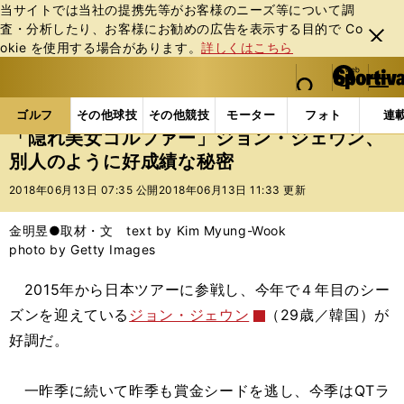
当サイトでは当社の提携先等がお客様のニーズ等について調
査・分析したり、お客様にお勧めの広告を表⽰する⽬的で Co
閉じ
okie を使⽤する場合があります。
詳しくはこちら
る
マイペ
web Sportiva (webスポルティーバ)
検索
メニュ
we
ー
ゴルフの記事一覧
ゴルフ
女子ゴルフ
「隠れ美
b
ジ
ゴルフ
その他球技
その他競技
モーター
フォト
連
ス
「隠れ美女ゴルファー」ジョン・ジェウン、
ポ
別人のように好成績な秘密
ル
テ
2018年06月13日 07:35 公開
2018年06月13日 11:33 更新
ィ
ー
金明昱●取材・文 text by Kim Myung-Wook
バ
photo by Getty Images
2015年から日本ツアーに参戦し、今年で４年目のシー
ズンを迎えている
ジョン・ジェウン
（29歳／韓国）が
好調だ。
一昨季に続いて昨季も賞金シードを逃し、今季はQTラ