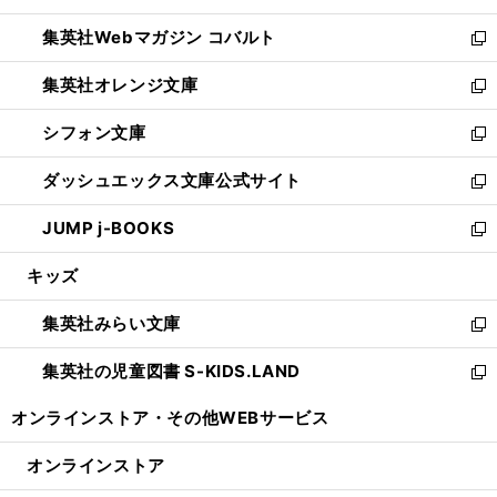
開
ウ
ン
ウ
集英社Webマガジン コバルト
く
で
ド
ィ
新
開
ウ
ン
し
集英社オレンジ文庫
く
で
ド
い
新
開
ウ
ウ
し
シフォン文庫
く
で
ィ
い
新
開
ン
ウ
し
ダッシュエックス文庫公式サイト
く
ド
ィ
い
新
ウ
ン
ウ
し
JUMP j-BOOKS
で
ド
ィ
い
新
開
ウ
ン
ウ
し
キッズ
く
で
ド
ィ
い
開
ウ
ン
ウ
集英社みらい文庫
く
で
ド
ィ
新
開
ウ
ン
し
集英社の児童図書 S-KIDS.LAND
く
で
ド
い
新
開
ウ
ウ
し
オンラインストア・
その他WEBサービス
く
で
ィ
い
開
ン
ウ
オンラインストア
く
ド
ィ
ウ
ン