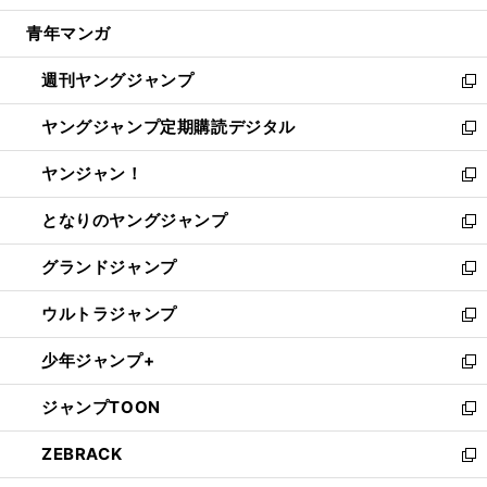
開
ウ
ン
ウ
し
青年マンガ
く
で
ド
ィ
い
開
ウ
ン
ウ
週刊ヤングジャンプ
く
で
ド
ィ
新
開
ウ
ン
し
ヤングジャンプ定期購読デジタル
く
で
ド
い
新
開
ウ
ウ
し
ヤンジャン！
く
で
ィ
い
新
開
ン
ウ
し
となりのヤングジャンプ
く
ド
ィ
い
新
ウ
ン
ウ
し
グランドジャンプ
で
ド
ィ
い
新
開
ウ
ン
ウ
し
ウルトラジャンプ
く
で
ド
ィ
い
新
開
ウ
ン
ウ
し
少年ジャンプ+
く
で
ド
ィ
い
新
開
ウ
ン
ウ
し
ジャンプTOON
く
で
ド
ィ
い
新
開
ウ
ン
ウ
し
ZEBRACK
く
で
ド
ィ
い
新
開
ウ
ン
ウ
し