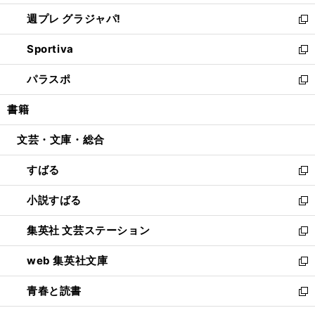
開
ウ
ウ
し
週プレ グラジャパ!
く
で
ィ
い
新
開
ン
ウ
し
Sportiva
く
ド
ィ
い
新
ウ
ン
ウ
し
パラスポ
で
ド
ィ
い
新
開
ウ
ン
ウ
し
書籍
く
で
ド
ィ
い
開
ウ
ン
ウ
文芸・文庫・総合
く
で
ド
ィ
開
ウ
ン
すばる
く
で
ド
新
開
ウ
し
小説すばる
く
で
い
新
開
ウ
し
集英社 文芸ステーション
く
ィ
い
新
ン
ウ
し
web 集英社文庫
ド
ィ
い
新
ウ
ン
ウ
し
青春と読書
で
ド
ィ
い
新
開
ウ
ン
ウ
し