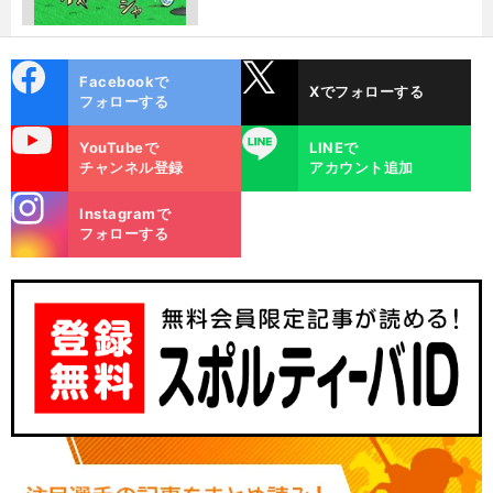
cebo
X
Facebookで
Xでフォローする
ok
フォローする
uTube
LINE
YouTubeで
LINEで
チャンネル登録
アカウント追加
stagra
Instagramで
m
フォローする