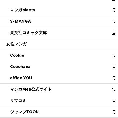
開
ウ
ン
ウ
し
マンガMeets
く
で
ド
ィ
い
新
開
ウ
ン
ウ
し
S-MANGA
く
で
ド
ィ
い
新
開
ウ
ン
ウ
し
集英社コミック文庫
く
で
ド
ィ
い
新
開
ウ
ン
ウ
し
女性マンガ
く
で
ド
ィ
い
開
ウ
ン
ウ
Cookie
く
で
ド
ィ
新
開
ウ
ン
し
Cocohana
く
で
ド
い
新
開
ウ
ウ
し
office YOU
く
で
ィ
い
新
開
ン
ウ
し
マンガMee公式サイト
く
ド
ィ
い
新
ウ
ン
ウ
し
リマコミ
で
ド
ィ
い
新
開
ウ
ン
ウ
し
ジャンプTOON
く
で
ド
ィ
い
新
開
ウ