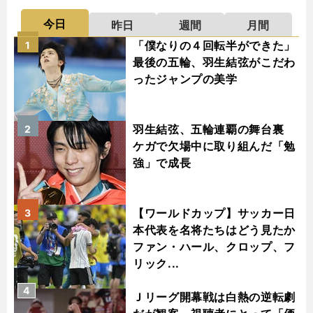
今日
昨日
週間
月間
「僕なりの４回転半ができた」
1
最後の五輪、羽生結弦がこだわ
ったジャンプの美学
羽生結弦、五輪連覇の舞台裏
2
ケガで欠場中に取り組んだ「勉
強」で成長
【ワールドカップ】サッカー日
3
本代表を名将たちはどう見たか
ファン・ハール、クロップ、フ
リック...
4
Ｊリーグ開幕戦は白熱の逆転劇