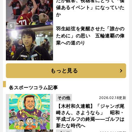
だが観客、視聴者にとって「価
値あるイベント」になっていた
か
5
羽生結弦を覚醒させた「誰かの
ために」の思い 五輪連覇の偉
業への道のり
もっと見る
各スポーツコラム記事
その他
2026.02.18更新
【木村和久連載】「ジャンボ尾
崎さん、さようなら」 昭和・
平成ゴルフの終焉――ゴルフは
新たな時代へ