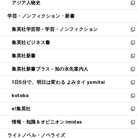
アジア人物史
く
で
ド
ィ
い
新
開
ウ
ン
ウ
し
学芸・ノンフィクション・新書
く
で
ド
ィ
い
開
ウ
ン
ウ
集英社学芸部 - 学芸・ノンフィクション
く
で
ド
ィ
新
開
ウ
ン
し
集英社ビジネス書
く
で
ド
い
新
開
ウ
ウ
し
集英社新書
く
で
ィ
い
新
開
ン
ウ
し
集英社新書プラス - 知の水先案内人
く
ド
ィ
い
新
ウ
ン
ウ
し
1日5分で、明日は変わる よみタイ yomitai
で
ド
ィ
い
新
開
ウ
ン
ウ
し
kotoba
く
で
ド
ィ
い
新
開
ウ
ン
ウ
し
e!集英社
く
で
ド
ィ
い
新
開
ウ
ン
ウ
し
情報・知識＆オピニオン imidas
く
で
ド
ィ
い
新
開
ウ
ン
ウ
し
ライトノベル・ノベライズ
く
で
ド
ィ
い