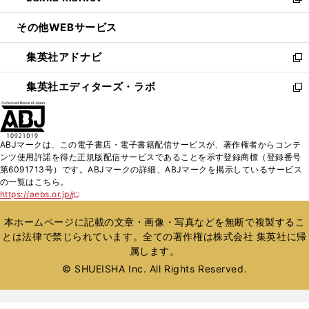
い
新
開
ウ
ン
ウ
し
その他WEBサービス
く
で
ド
ィ
い
開
ウ
ン
ウ
集英社アドナビ
く
で
ド
ィ
新
開
ウ
ン
し
集英社エディターズ・ラボ
く
で
ド
い
新
開
ウ
ウ
し
く
で
ィ
い
開
ン
ウ
ABJマークは、この電子書店・電子書籍配信サービスが、著作権者からコンテ
く
ド
ィ
ンツ使用許諾を得た正規版配信サービスであることを示す登録商標（登録番号
ウ
ン
第6091713号）です。ABJマークの詳細、ABJマークを掲示しているサービス
で
ド
の一覧はこちら。
開
ウ
https://aebs.or.jp/
新
く
で
し
い
開
本ホームページに記載の文章・画像・写真などを無断で複製するこ
ウ
く
とは法律で禁じられています。全ての著作権は株式会社 集英社に帰
ィ
属します。
ン
ド
© SHUEISHA Inc. All Rights Reserved.
ウ
で
開
く