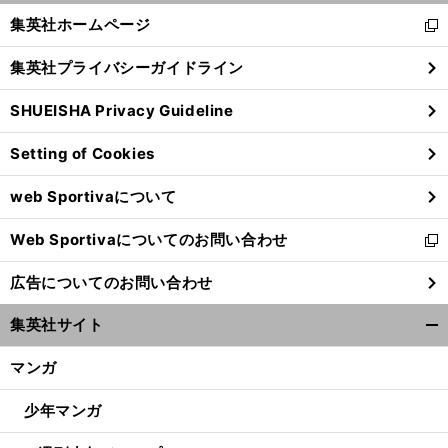
へ
く/
集英社ホームページ
新
閉
し
じ
集英社プライバシーガイドライン
い
る
ウ
SHUEISHA Privacy Guideline
ィ
ン
Setting of Cookies
ド
ウ
web Sportivaについて
で
開
Web Sportivaについてのお問い合わせ
く
新
し
広告についてのお問い合わせ
い
ウ
集英社サイト
ィ
開
ン
く/
マンガ
ド
閉
ウ
じ
少年マンガ
で
る
開