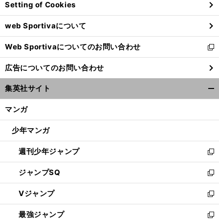
Setting of Cookies
ド
ウ
web Sportivaについて
で
開
Web Sportivaについてのお問い合わせ
く
新
し
広告についてのお問い合わせ
い
ウ
集英社サイト
ィ
開
ン
く/
マンガ
ド
閉
ウ
じ
少年マンガ
で
る
開
週刊少年ジャンプ
く
新
し
ジャンプSQ
い
新
ウ
し
Vジャンプ
ィ
い
新
ン
ウ
し
最強ジャンプ
ド
ィ
い
新