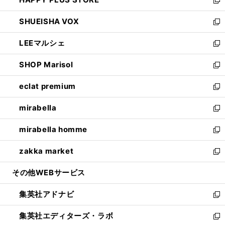
ド
ィ
い
新
ウ
ン
ウ
し
SHUEISHA VOX
で
ド
ィ
い
新
開
ウ
ン
ウ
し
LEEマルシェ
く
で
ド
ィ
い
新
開
ウ
ン
ウ
し
SHOP Marisol
く
で
ド
ィ
い
新
開
ウ
ン
ウ
し
eclat premium
く
で
ド
ィ
い
新
開
ウ
ン
ウ
し
mirabella
く
で
ド
ィ
い
新
開
ウ
ン
ウ
し
mirabella homme
く
で
ド
ィ
い
新
開
ウ
ン
ウ
し
zakka market
く
で
ド
ィ
い
新
開
ウ
ン
ウ
し
その他WEBサービス
く
で
ド
ィ
い
開
ウ
ン
ウ
集英社アドナビ
く
で
ド
ィ
新
開
ウ
ン
し
集英社エディターズ・ラボ
く
で
ド
い
新