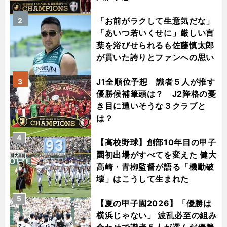
「お前がラクして生意気だな」
2
「あいつ若いくせに」厳しい言
葉を浴びせられるも佐藤慎太郎
が貫いた誇りとファンへの思い
J1全順位予想 識者５人が推す
3
優勝候補筆頭は？ J2降格の憂
き目に遭いそうな３クラブと
は？
4
【高校野球】創部10年目の甲子
園初出場がすべてを変えた 健大
高崎・青栁監督が語る「機動破
壊」はこうして生まれた
5
【夏の甲子園2026】「優勝は
横浜じゃない」 波乱必至の組み