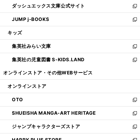
ウ
し
ダッシュエックス文庫公式サイト
く
ド
ィ
い
新
ウ
ン
ウ
し
JUMP j-BOOKS
で
ド
ィ
い
新
開
ウ
ン
ウ
し
キッズ
く
で
ド
ィ
い
開
ウ
ン
ウ
集英社みらい文庫
く
で
ド
ィ
新
開
ウ
ン
し
集英社の児童図書 S-KIDS.LAND
く
で
ド
い
新
開
ウ
ウ
し
オンラインストア・
その他WEBサービス
く
で
ィ
い
開
ン
ウ
オンラインストア
く
ド
ィ
ウ
ン
OTO
で
ド
新
開
ウ
し
SHUEISHA MANGA-ART HERITAGE
く
で
い
新
開
ウ
し
ジャンプキャラクターズストア
く
ィ
い
新
ン
ウ
し
HAPPY PLUS STORE