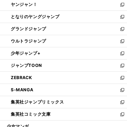
ヤンジャン！
く
で
ィ
い
新
開
ン
ウ
し
となりのヤングジャンプ
く
ド
ィ
い
新
ウ
ン
ウ
し
グランドジャンプ
で
ド
ィ
い
新
開
ウ
ン
ウ
し
ウルトラジャンプ
く
で
ド
ィ
い
新
開
ウ
ン
ウ
し
少年ジャンプ+
く
で
ド
ィ
い
新
開
ウ
ン
ウ
し
ジャンプTOON
く
で
ド
ィ
い
新
開
ウ
ン
ウ
し
ZEBRACK
く
で
ド
ィ
い
新
開
ウ
ン
ウ
し
S-MANGA
く
で
ド
ィ
い
新
開
ウ
ン
ウ
し
集英社ジャンプリミックス
く
で
ド
ィ
い
新
開
ウ
ン
ウ
し
集英社コミック文庫
く
で
ド
ィ
い
新
開
ウ
ン
ウ
し
少女マンガ
く
で
ド