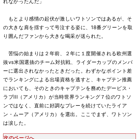
れなかったんだ」
もとより感情の起伏が激しいワトソンではあるが、そ
の大きな肩を揺すって号泣する姿に、18番グリーンを取
り囲んだファンから大きな喝采が送られた。
苦悩の始まりは２年前、２年に１度開催される欧州選
抜vs米国選抜のチーム対抗戦、ライダーカップのメンバ
ーに選出されなかったときだった。わずかなポイント差
でランキングによる出場資格を逃すと、キャプテン推薦
においても、そのときのキャプテンを務めたデービス・
ラブIII（アメリカ）が当時世界ランキング７位のワトソ
ンではなく、直前に好調なプレーを続けていたライア
ン・ムーア（アメリカ）を選出。ここでまず、ワトソン
は涙した。
次のページへ