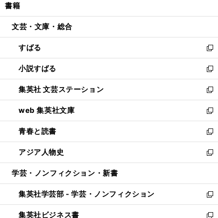
書籍
く
で
ド
ィ
い
開
ウ
ン
ウ
文芸・文庫・総合
く
で
ド
ィ
開
ウ
ン
すばる
く
で
ド
新
開
ウ
し
小説すばる
く
で
い
新
開
ウ
し
集英社 文芸ステーション
く
ィ
い
新
ン
ウ
し
web 集英社文庫
ド
ィ
い
新
ウ
ン
ウ
し
青春と読書
で
ド
ィ
い
新
開
ウ
ン
ウ
し
アジア人物史
く
で
ド
ィ
い
新
開
ウ
ン
ウ
し
学芸・ノンフィクション・新書
く
で
ド
ィ
い
開
ウ
ン
ウ
集英社学芸部 - 学芸・ノンフィクション
く
で
ド
ィ
新
開
ウ
ン
し
集英社ビジネス書
く
で
ド
い
新