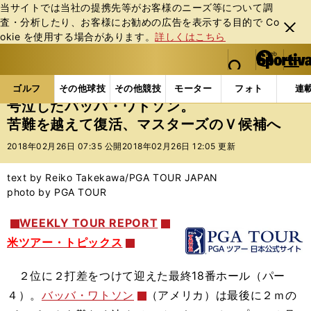
当サイトでは当社の提携先等がお客様のニーズ等について調
査・分析したり、お客様にお勧めの広告を表⽰する⽬的で Co
閉じ
okie を使⽤する場合があります。
詳しくはこちら
る
マイペ
web Sportiva (webスポルティーバ)
検索
メニュ
we
ー
ゴルフの記事一覧
ゴルフ
男子ゴルフ
号泣した
b
ジ
ゴルフ
その他球技
その他競技
モーター
フォト
連
ス
号泣したバッバ・ワトソン。
ポ
苦難を越えて復活、マスターズのＶ候補へ
ル
テ
2018年02月26日 07:35 公開
2018年02月26日 12:05 更新
ィ
ー
text by Reiko Takekawa/PGA TOUR JAPAN
バ
photo by PGA TOUR
WEEKLY TOUR REPORT
米ツアー・トピックス
２位に２打差をつけて迎えた最終18番ホール（パー
４）。
バッバ・ワトソン
（アメリカ）は最後に２ｍの