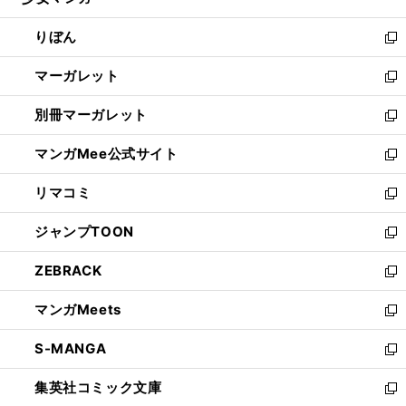
ィ
い
開
ウ
ン
ウ
りぼん
く
で
ド
ィ
新
開
ウ
ン
し
マーガレット
く
で
ド
い
新
開
ウ
ウ
し
別冊マーガレット
く
で
ィ
い
新
開
ン
ウ
し
マンガMee公式サイト
く
ド
ィ
い
新
ウ
ン
ウ
し
リマコミ
で
ド
ィ
い
新
開
ウ
ン
ウ
し
ジャンプTOON
く
で
ド
ィ
い
新
開
ウ
ン
ウ
し
ZEBRACK
く
で
ド
ィ
い
新
開
ウ
ン
ウ
し
マンガMeets
く
で
ド
ィ
い
新
開
ウ
ン
ウ
し
S-MANGA
く
で
ド
ィ
い
新
開
ウ
ン
ウ
し
集英社コミック文庫
く
で
ド
ィ
い
新