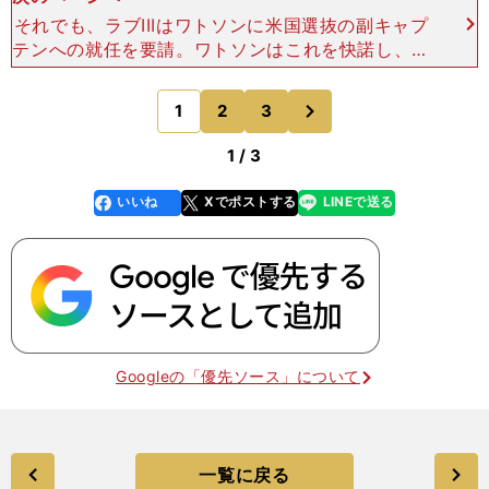
それでも、ラブIIIはワトソンに米国選抜の副キャプ
テンへの就任を要請。ワトソンはこれを快諾し、チ
ームの勝利にひと役買った。「プレーはできなかっ
たけど、チームの一員として貢献できたことは、僕
次
1
2
3
のページへ
にとって生涯
1 / 3
いいね
Xでポストする
LINEで送る
line
faceboo
x
k
Googleの「優先ソース」について
一覧に戻る