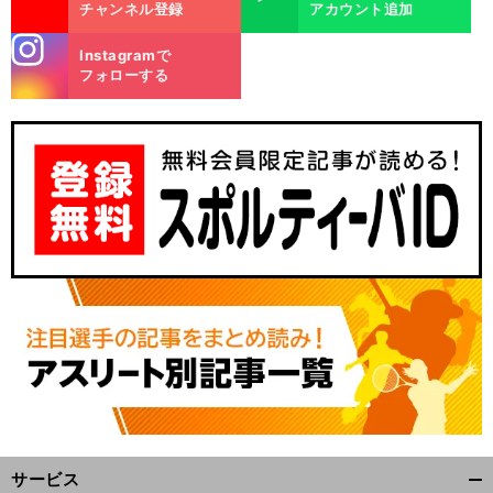
チャンネル登録
アカウント追加
stagra
Instagramで
m
フォローする
サービス
開