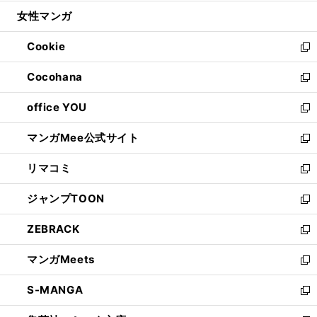
開
ウ
ン
ウ
し
女性マンガ
く
で
ド
ィ
い
開
ウ
ン
ウ
Cookie
く
で
ド
ィ
新
開
ウ
ン
し
Cocohana
く
で
ド
い
新
開
ウ
ウ
し
office YOU
く
で
ィ
い
新
開
ン
ウ
し
マンガMee公式サイト
く
ド
ィ
い
新
ウ
ン
ウ
し
リマコミ
で
ド
ィ
い
新
開
ウ
ン
ウ
し
ジャンプTOON
く
で
ド
ィ
い
新
開
ウ
ン
ウ
し
ZEBRACK
く
で
ド
ィ
い
新
開
ウ
ン
ウ
し
マンガMeets
く
で
ド
ィ
い
新
開
ウ
ン
ウ
し
S-MANGA
く
で
ド
ィ
い
新
開
ウ
ン
ウ
し