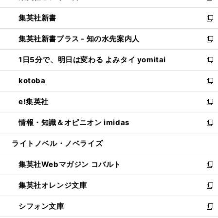
開
ウ
ウ
し
集英社新書
く
で
ィ
い
新
開
ン
ウ
し
集英社新書プラス - 知の水先案内人
く
ド
ィ
い
新
ウ
ン
ウ
し
1日5分で、明日は変わる よみタイ yomitai
で
ド
ィ
い
新
開
ウ
ン
ウ
し
kotoba
く
で
ド
ィ
い
新
開
ウ
ン
ウ
し
e!集英社
く
で
ド
ィ
い
新
開
ウ
ン
ウ
し
情報・知識＆オピニオン imidas
く
で
ド
ィ
い
新
開
ウ
ン
ウ
し
ライトノベル・ノベライズ
く
で
ド
ィ
い
開
ウ
ン
ウ
集英社Webマガジン コバルト
く
で
ド
ィ
新
開
ウ
ン
し
集英社オレンジ文庫
く
で
ド
い
新
開
ウ
ウ
し
シフォン文庫
く
で
ィ
い
新
開
ン