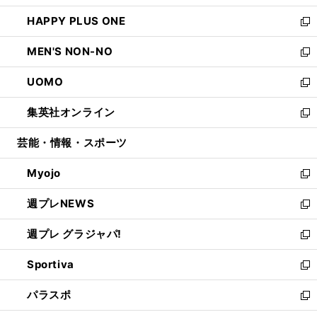
開
ウ
ン
ウ
し
HAPPY PLUS ONE
く
で
ド
ィ
い
新
開
ウ
ン
ウ
し
MEN'S NON-NO
く
で
ド
ィ
い
新
開
ウ
ン
ウ
し
UOMO
く
で
ド
ィ
い
新
開
ウ
ン
ウ
し
集英社オンライン
く
で
ド
ィ
い
新
開
ウ
ン
ウ
し
芸能・情報・スポーツ
く
で
ド
ィ
い
開
ウ
ン
ウ
Myojo
く
で
ド
ィ
新
開
ウ
ン
し
週プレNEWS
く
で
ド
い
新
開
ウ
ウ
し
週プレ グラジャパ!
く
で
ィ
い
新
開
ン
ウ
し
Sportiva
く
ド
ィ
い
新
ウ
ン
ウ
し
パラスポ
で
ド
ィ
い
新
開
ウ
ン
ウ
し