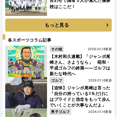
合わせで識者５人が選んだ優勝
校はここだ！
もっと見る
各スポーツコラム記事
その他
2026.02.18更新
【木村和久連載】「ジャンボ尾
崎さん、さようなら」 昭和・
平成ゴルフの終焉――ゴルフは
新たな時代へ
ゴルフ
2026.01.16更新
【追悼】ジャンボ尾崎は言った
「自分の持っている1％だけに
はプライドと信念をもって歩ん
でいくことが大事なんだよ」
男子ゴルフ
2026.01.16更新