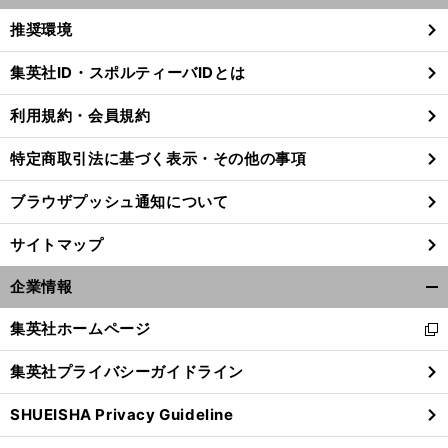
く/
推奨環境
閉
じ
集英社ID・スポルティーバIDとは
る
利用規約・会員規約
」
】
。
食
前
へ
特定商取引法に基づく表示・その他の事項
ブラウザプッシュ通知について
サイトマップ
企業情報
開
く/
集英社ホームページ
新
閉
し
じ
集英社プライバシーガイドライン
い
る
ウ
SHUEISHA Privacy Guideline
ィ
ン