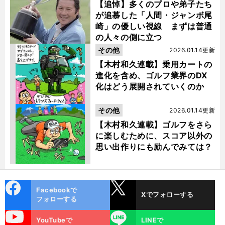
【追悼】多くのプロや弟子たち
が追慕した「人間・ジャンボ尾
崎」の優しい視線 まずは普通
の人々の側に立つ
その他
2026.01.14更新
【木村和久連載】乗用カートの
進化を含め、ゴルフ業界のDX
化はどう展開されていくのか
その他
2026.01.14更新
【木村和久連載】ゴルフをさら
に楽しむために、スコア以外の
思い出作りにも励んでみては？
cebo
X
Facebookで
Xでフォローする
ok
フォローする
uTube
LINE
YouTubeで
LINEで