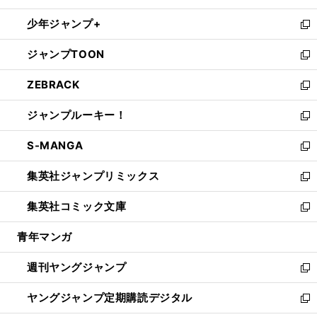
ウ
ン
ウ
し
少年ジャンプ+
で
ド
ィ
い
新
開
ウ
ン
ウ
し
ジャンプTOON
く
で
ド
ィ
い
新
開
ウ
ン
ウ
し
ZEBRACK
く
で
ド
ィ
い
新
開
ウ
ン
ウ
し
ジャンプルーキー！
く
で
ド
ィ
い
新
開
ウ
ン
ウ
し
S-MANGA
く
で
ド
ィ
い
新
開
ウ
ン
ウ
し
集英社ジャンプリミックス
く
で
ド
ィ
い
新
開
ウ
ン
ウ
し
集英社コミック文庫
く
で
ド
ィ
い
新
開
ウ
ン
ウ
し
青年マンガ
く
で
ド
ィ
い
開
ウ
ン
ウ
週刊ヤングジャンプ
く
で
ド
ィ
新
開
ウ
ン
し
ヤングジャンプ定期購読デジタル
く
で
ド
い
新
開
ウ
ウ
し