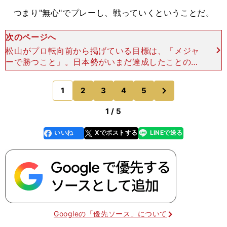
つまり"無心"でプレーし、戦っていくということだ。
次のページへ
松山がプロ転向前から掲げている目標は、「メジャ
ーで勝つこと」。日本勢がいまだ達成したことのな
いメジャー制覇を目指して、日々戦っている。 年
が明けると、ゴルフ界は一気にマスターズ（４月５
次
1
2
3
4
5
のページへ
日～８日／ジョー
1 / 5
いいね
Xでポストする
LINEで送る
line
faceboo
x
k
Googleの「優先ソース」について