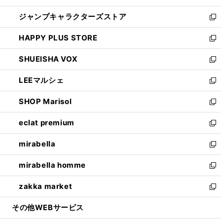
開
ウ
し
ジャンプキャラクターズストア
く
ィ
い
新
ン
ウ
し
HAPPY PLUS STORE
ド
ィ
い
新
ウ
ン
ウ
し
SHUEISHA VOX
で
ド
ィ
い
新
開
ウ
ン
ウ
し
LEEマルシェ
く
で
ド
ィ
い
新
開
ウ
ン
ウ
し
SHOP Marisol
く
で
ド
ィ
い
新
開
ウ
ン
ウ
し
eclat premium
く
で
ド
ィ
い
新
開
ウ
ン
ウ
し
mirabella
く
で
ド
ィ
い
新
開
ウ
ン
ウ
し
mirabella homme
く
で
ド
ィ
い
新
開
ウ
ン
ウ
し
zakka market
く
で
ド
ィ
い
新
開
ウ
ン
ウ
し
その他WEBサービス
く
で
ド
ィ
い
開
ウ
ン
ウ