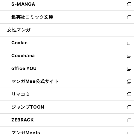
S-MANGA
く
で
ド
ィ
い
新
開
ウ
ン
ウ
し
集英社コミック文庫
く
で
ド
ィ
い
新
開
ウ
ン
ウ
し
女性マンガ
く
で
ド
ィ
い
開
ウ
ン
ウ
Cookie
く
で
ド
ィ
新
開
ウ
ン
し
Cocohana
く
で
ド
い
新
開
ウ
ウ
し
office YOU
く
で
ィ
い
新
開
ン
ウ
し
マンガMee公式サイト
く
ド
ィ
い
新
ウ
ン
ウ
し
リマコミ
で
ド
ィ
い
新
開
ウ
ン
ウ
し
ジャンプTOON
く
で
ド
ィ
い
新
開
ウ
ン
ウ
し
ZEBRACK
く
で
ド
ィ
い
新
開
ウ
ン
ウ
し
マンガMeets
く
で
ド
ィ
い