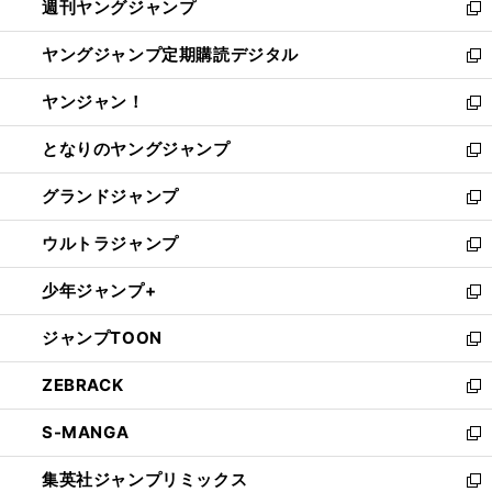
週刊ヤングジャンプ
く
で
ド
ィ
新
開
ウ
ン
し
ヤングジャンプ定期購読デジタル
く
で
ド
い
新
開
ウ
ウ
し
ヤンジャン！
く
で
ィ
い
新
開
ン
ウ
し
となりのヤングジャンプ
く
ド
ィ
い
新
ウ
ン
ウ
し
グランドジャンプ
で
ド
ィ
い
新
開
ウ
ン
ウ
し
ウルトラジャンプ
く
で
ド
ィ
い
新
開
ウ
ン
ウ
し
少年ジャンプ+
く
で
ド
ィ
い
新
開
ウ
ン
ウ
し
ジャンプTOON
く
で
ド
ィ
い
新
開
ウ
ン
ウ
し
ZEBRACK
く
で
ド
ィ
い
新
開
ウ
ン
ウ
し
S-MANGA
く
で
ド
ィ
い
新
開
ウ
ン
ウ
し
集英社ジャンプリミックス
く
で
ド
ィ
い
新