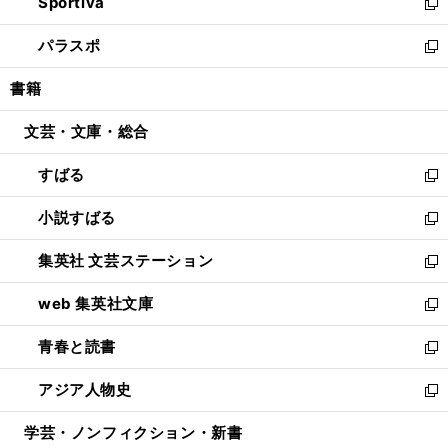
Sportiva
く
ド
ィ
い
新
ウ
ン
ウ
し
パラスポ
で
ド
ィ
い
新
開
ウ
ン
ウ
し
書籍
く
で
ド
ィ
い
開
ウ
ン
ウ
文芸・文庫・総合
く
で
ド
ィ
開
ウ
ン
すばる
く
で
ド
新
開
ウ
し
小説すばる
く
で
い
新
開
ウ
し
集英社 文芸ステーション
く
ィ
い
新
ン
ウ
し
web 集英社文庫
ド
ィ
い
新
ウ
ン
ウ
し
青春と読書
で
ド
ィ
い
新
開
ウ
ン
ウ
し
アジア人物史
く
で
ド
ィ
い
新
開
ウ
ン
ウ
し
学芸・ノンフィクション・新書
く
で
ド
ィ
い