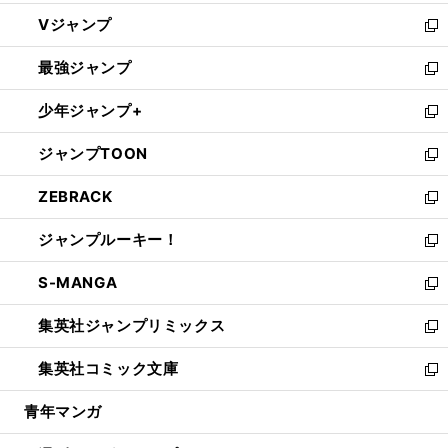
ウ
し
Vジャンプ
ィ
い
新
ン
ウ
し
最強ジャンプ
ド
ィ
い
新
ウ
ン
ウ
し
少年ジャンプ+
で
ド
ィ
い
新
開
ウ
ン
ウ
し
ジャンプTOON
く
で
ド
ィ
い
新
開
ウ
ン
ウ
し
ZEBRACK
く
で
ド
ィ
い
新
開
ウ
ン
ウ
し
ジャンプルーキー！
く
で
ド
ィ
い
新
開
ウ
ン
ウ
し
S-MANGA
く
で
ド
ィ
い
新
開
ウ
ン
ウ
し
集英社ジャンプリミックス
く
で
ド
ィ
い
新
開
ウ
ン
ウ
し
集英社コミック文庫
く
で
ド
ィ
い
新
開
ウ
ン
ウ
し
青年マンガ
く
で
ド
ィ
い
開
ウ
ン
ウ