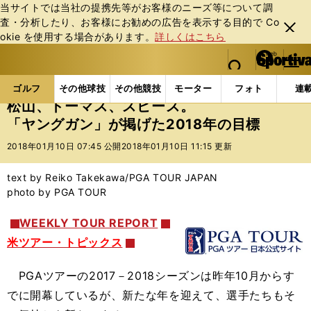
当サイトでは当社の提携先等がお客様のニーズ等について調
査・分析したり、お客様にお勧めの広告を表⽰する⽬的で Co
閉じ
okie を使⽤する場合があります。
詳しくはこちら
る
マイペ
web Sportiva (webスポルティーバ)
検索
メニュ
we
ー
ゴルフの記事一覧
ゴルフ
男子ゴルフ
松山、トー
b
ジ
ゴルフ
その他球技
その他競技
モーター
フォト
連
ス
松山、トーマス、スピース。
ポ
「ヤングガン」が掲げた2018年の目標
ル
テ
2018年01月10日 07:45 公開
2018年01月10日 11:15 更新
ィ
ー
text by Reiko Takekawa/PGA TOUR JAPAN
バ
photo by PGA TOUR
WEEKLY TOUR REPORT
米ツアー・トピックス
PGAツアーの2017－2018シーズンは昨年10月からす
でに開幕しているが、新たな年を迎えて、選手たちもそ