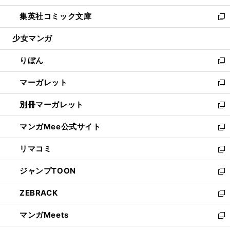
開
ウ
ン
ウ
し
集英社コミック文庫
く
で
ド
ィ
い
新
開
ウ
ン
ウ
し
少女マンガ
く
で
ド
ィ
い
開
ウ
ン
ウ
りぼん
く
で
ド
ィ
新
開
ウ
ン
し
マーガレット
く
で
ド
い
新
開
ウ
ウ
し
別冊マーガレット
く
で
ィ
い
新
開
ン
ウ
し
マンガMee公式サイト
く
ド
ィ
い
新
ウ
ン
ウ
し
リマコミ
で
ド
ィ
い
新
開
ウ
ン
ウ
し
ジャンプTOON
く
で
ド
ィ
い
新
開
ウ
ン
ウ
し
ZEBRACK
く
で
ド
ィ
い
新
開
ウ
ン
ウ
し
マンガMeets
く
で
ド
ィ
い
新
開
ウ
ン
ウ
し