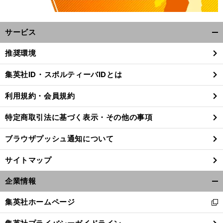
サービス
開
く/
推奨環境
閉
じ
集英社ID・スポルティーバIDとは
る
利用規約・会員規約
特定商取引法に基づく表示・その他の事項
ブラウザプッシュ通知について
サイトマップ
企業情報
開
く/
】
、
前
集英社ホームページ
新
閉
へ
し
じ