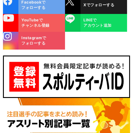
Facebookで
Xでフォローする
ok
フォローする
uTube
LINE
YouTubeで
LINEで
チャンネル登録
アカウント追加
stagra
Instagramで
m
フォローする