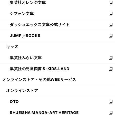
集英社オレンジ文庫
く
で
ド
い
新
開
ウ
ウ
し
シフォン文庫
く
で
ィ
い
新
開
ン
ウ
し
ダッシュエックス文庫公式サイト
く
ド
ィ
い
新
ウ
ン
ウ
し
JUMP j-BOOKS
で
ド
ィ
い
新
開
ウ
ン
ウ
し
キッズ
く
で
ド
ィ
い
開
ウ
ン
ウ
集英社みらい文庫
く
で
ド
ィ
新
開
ウ
ン
し
集英社の児童図書 S-KIDS.LAND
く
で
ド
い
新
開
ウ
ウ
し
オンラインストア・
その他WEBサービス
く
で
ィ
い
開
ン
ウ
オンラインストア
く
ド
ィ
ウ
ン
OTO
で
ド
新
開
ウ
し
SHUEISHA MANGA-ART HERITAGE
く
で
い
新