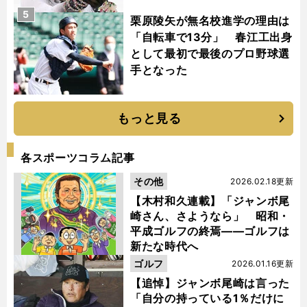
5
栗原陵矢が無名校進学の理由は
「自転車で13分」 春江工出身
として最初で最後のプロ野球選
手となった
もっと見る
各スポーツコラム記事
その他
2026.02.18更新
【木村和久連載】「ジャンボ尾
崎さん、さようなら」 昭和・
平成ゴルフの終焉――ゴルフは
新たな時代へ
ゴルフ
2026.01.16更新
【追悼】ジャンボ尾崎は言った
「自分の持っている1％だけに