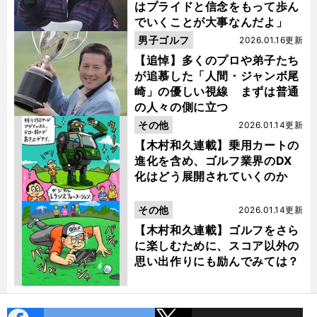
はプライドと信念をもって歩ん
でいくことが大事なんだよ」
男子ゴルフ
2026.01.16更新
【追悼】多くのプロや弟子たち
が追慕した「人間・ジャンボ尾
崎」の優しい視線 まずは普通
の人々の側に立つ
その他
2026.01.14更新
【木村和久連載】乗用カートの
進化を含め、ゴルフ業界のDX
化はどう展開されていくのか
その他
2026.01.14更新
【木村和久連載】ゴルフをさら
に楽しむために、スコア以外の
思い出作りにも励んでみては？
cebo
X