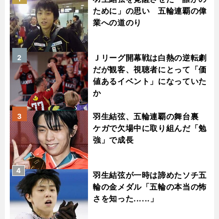
ために」の思い 五輪連覇の偉
業への道のり
Ｊリーグ開幕戦は白熱の逆転劇
2
だが観客、視聴者にとって「価
値あるイベント」になっていた
か
羽生結弦、五輪連覇の舞台裏
3
ケガで欠場中に取り組んだ「勉
強」で成長
4
羽生結弦が一時は諦めたソチ五
輪の金メダル「五輪の本当の怖
さを知った......」