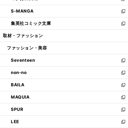
新
開
ウ
ン
ウ
し
S-MANGA
く
で
ド
ィ
い
新
開
ウ
ン
ウ
し
集英社コミック文庫
く
で
ド
ィ
い
新
開
ウ
ン
ウ
し
取材・ファッション
く
で
ド
ィ
い
開
ウ
ン
ウ
ファッション・美容
く
で
ド
ィ
開
ウ
ン
Seventeen
く
で
ド
新
開
ウ
し
non-no
く
で
い
新
開
ウ
し
BAILA
く
ィ
い
新
ン
ウ
し
MAQUIA
ド
ィ
い
新
ウ
ン
ウ
し
SPUR
で
ド
ィ
い
新
開
ウ
ン
ウ
し
LEE
く
で
ド
ィ
い
新
開