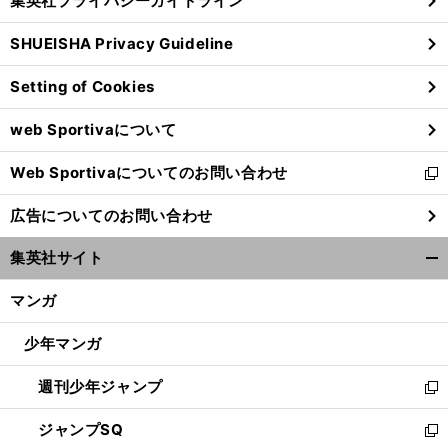
集英社プライバシーガイドライン
い
る
ウ
SHUEISHA Privacy Guideline
ィ
ン
Setting of Cookies
ド
ウ
web Sportivaについて
で
開
Web Sportivaについてのお問い合わせ
く
新
し
広告についてのお問い合わせ
い
ウ
集英社サイト
ィ
開
ン
く/
マンガ
ド
閉
ウ
じ
少年マンガ
で
る
開
週刊少年ジャンプ
く
新
し
ジャンプSQ
い
新