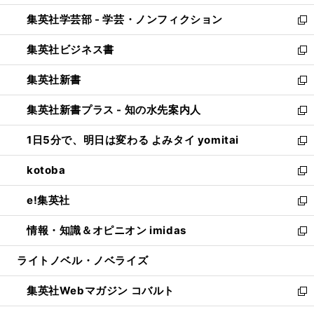
開
ウ
ン
ウ
集英社学芸部 - 学芸・ノンフィクション
く
で
ド
ィ
新
開
ウ
ン
し
集英社ビジネス書
く
で
ド
い
新
開
ウ
ウ
し
集英社新書
く
で
ィ
い
新
開
ン
ウ
し
集英社新書プラス - 知の水先案内人
く
ド
ィ
い
新
ウ
ン
ウ
し
1日5分で、明日は変わる よみタイ yomitai
で
ド
ィ
い
新
開
ウ
ン
ウ
し
kotoba
く
で
ド
ィ
い
新
開
ウ
ン
ウ
し
e!集英社
く
で
ド
ィ
い
新
開
ウ
ン
ウ
し
情報・知識＆オピニオン imidas
く
で
ド
ィ
い
新
開
ウ
ン
ウ
し
ライトノベル・ノベライズ
く
で
ド
ィ
い
開
ウ
ン
ウ
集英社Webマガジン コバルト
く
で
ド
ィ
新
開
ウ
ン
し