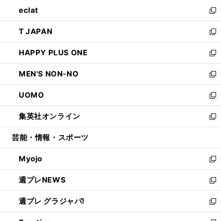
ウ
ン
ウ
し
eclat
く
で
ド
ィ
い
新
開
ウ
ン
ウ
し
T JAPAN
く
で
ド
ィ
い
新
開
ウ
ン
ウ
し
HAPPY PLUS ONE
く
で
ド
ィ
い
新
開
ウ
ン
ウ
し
MEN'S NON-NO
く
で
ド
ィ
い
新
開
ウ
ン
ウ
し
UOMO
く
で
ド
ィ
い
新
開
ウ
ン
ウ
し
集英社オンライン
く
で
ド
ィ
い
新
開
ウ
ン
ウ
し
芸能・情報・スポーツ
く
で
ド
ィ
い
開
ウ
ン
ウ
Myojo
く
で
ド
ィ
新
開
ウ
ン
し
週プレNEWS
く
で
ド
い
新
開
ウ
ウ
し
週プレ グラジャパ!
く
で
ィ
い
新
開
ン
ウ
し