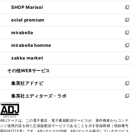
開
ウ
ン
ウ
し
SHOP Marisol
く
で
ド
ィ
い
新
開
ウ
ン
ウ
し
eclat premium
く
で
ド
ィ
い
新
開
ウ
ン
ウ
し
mirabella
く
で
ド
ィ
い
新
開
ウ
ン
ウ
し
mirabella homme
く
で
ド
ィ
い
新
開
ウ
ン
ウ
し
zakka market
く
で
ド
ィ
い
新
開
ウ
ン
ウ
し
その他WEBサービス
く
で
ド
ィ
い
開
ウ
ン
ウ
集英社アドナビ
く
で
ド
ィ
新
開
ウ
ン
し
集英社エディターズ・ラボ
く
で
ド
い
新
開
ウ
ウ
し
く
で
ィ
い
開
ン
ウ
ABJマークは、この電子書店・電子書籍配信サービスが、著作権者からコンテ
く
ド
ィ
ンツ使用許諾を得た正規版配信サービスであることを示す登録商標（登録番号
ウ
ン
第6091713号）です。ABJマークの詳細、ABJマークを掲示しているサービス