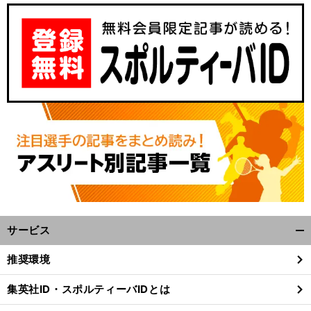
サービス
開
く/
推奨環境
閉
じ
集英社ID・スポルティーバIDとは
る