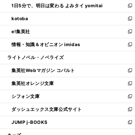
し
1日5分で、明日は変わる よみタイ yomitai
で
ド
ィ
い
新
開
ウ
ン
ウ
し
kotoba
く
で
ド
ィ
い
新
開
ウ
ン
ウ
し
e!集英社
く
で
ド
ィ
い
新
開
ウ
ン
ウ
し
情報・知識＆オピニオン imidas
く
で
ド
ィ
い
新
開
ウ
ン
ウ
し
ライトノベル・ノベライズ
く
で
ド
ィ
い
開
ウ
ン
ウ
集英社Webマガジン コバルト
く
で
ド
ィ
新
開
ウ
ン
し
集英社オレンジ文庫
く
で
ド
い
新
開
ウ
ウ
し
シフォン文庫
く
で
ィ
い
新
開
ン
ウ
し
ダッシュエックス文庫公式サイト
く
ド
ィ
い
新
ウ
ン
ウ
し
JUMP j-BOOKS
で
ド
ィ
い
新
開
ウ
ン
ウ
し
く