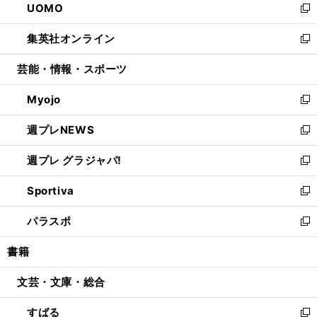
UOMO
く
で
ド
ィ
い
新
開
ウ
ン
ウ
し
集英社オンライン
く
で
ド
ィ
い
新
開
ウ
ン
ウ
し
芸能・情報・スポーツ
く
で
ド
ィ
い
開
ウ
ン
ウ
Myojo
く
で
ド
ィ
新
開
ウ
ン
し
週プレNEWS
く
で
ド
い
新
開
ウ
ウ
し
週プレ グラジャパ!
く
で
ィ
い
新
開
ン
ウ
し
Sportiva
く
ド
ィ
い
新
ウ
ン
ウ
し
パラスポ
で
ド
ィ
い
新
開
ウ
ン
ウ
し
書籍
く
で
ド
ィ
い
開
ウ
ン
ウ
文芸・文庫・総合
く
で
ド
ィ
開
ウ
ン
すばる
く
で
ド
新