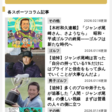
各スポーツコラム記事
その他
2026.02.18更新
【木村和久連載】「ジャンボ尾
崎さん、さようなら」 昭和・
平成ゴルフの終焉――ゴルフは
新たな時代へ
ゴルフ
2026.01.16更新
【追悼】ジャンボ尾崎は言った
「自分の持っている1％だけに
はプライドと信念をもって歩ん
でいくことが大事なんだよ」
男子ゴルフ
2026.01.16更新
【追悼】多くのプロや弟子たち
が追慕した「人間・ジャンボ尾
崎」の優しい視線 まずは普通
の人々の側に立つ
その他
2026.01.14更新