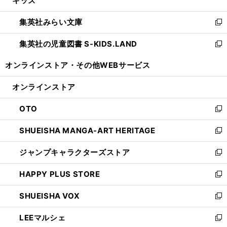
キッズ
で
ド
ィ
い
開
ウ
ン
ウ
集英社みらい文庫
く
で
ド
ィ
新
開
ウ
ン
し
集英社の児童図書 S-KIDS.LAND
く
で
ド
い
新
開
ウ
ウ
し
オンラインストア・
その他WEBサービス
く
で
ィ
い
開
ン
ウ
オンラインストア
く
ド
ィ
ウ
ン
OTO
で
ド
新
開
ウ
し
SHUEISHA MANGA-ART HERITAGE
く
で
い
新
開
ウ
し
ジャンプキャラクターズストア
く
ィ
い
新
ン
ウ
し
HAPPY PLUS STORE
ド
ィ
い
新
ウ
ン
ウ
し
SHUEISHA VOX
で
ド
ィ
い
新
開
ウ
ン
ウ
し
LEEマルシェ
く
で
ド
ィ
い
新