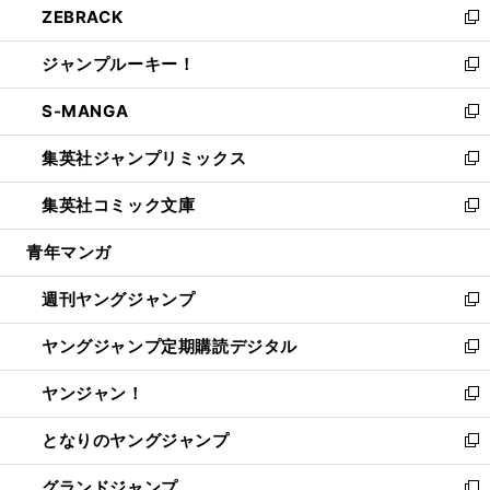
ZEBRACK
く
で
ド
ィ
い
新
開
ウ
ン
ウ
し
ジャンプルーキー！
く
で
ド
ィ
い
新
開
ウ
ン
ウ
し
S-MANGA
く
で
ド
ィ
い
新
開
ウ
ン
ウ
し
集英社ジャンプリミックス
く
で
ド
ィ
い
新
開
ウ
ン
ウ
し
集英社コミック文庫
く
で
ド
ィ
い
新
開
ウ
ン
ウ
し
青年マンガ
く
で
ド
ィ
い
開
ウ
ン
ウ
週刊ヤングジャンプ
く
で
ド
ィ
新
開
ウ
ン
し
ヤングジャンプ定期購読デジタル
く
で
ド
い
新
開
ウ
ウ
し
ヤンジャン！
く
で
ィ
い
新
開
ン
ウ
し
となりのヤングジャンプ
く
ド
ィ
い
新
ウ
ン
ウ
し
グランドジャンプ
で
ド
ィ