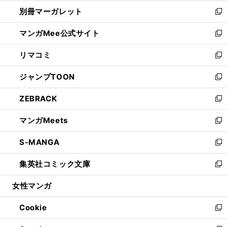
開
ウ
ウ
し
別冊マーガレット
く
で
ィ
い
新
開
ン
ウ
し
マンガMee公式サイト
く
ド
ィ
い
新
ウ
ン
ウ
し
リマコミ
で
ド
ィ
い
新
開
ウ
ン
ウ
し
ジャンプTOON
く
で
ド
ィ
い
新
開
ウ
ン
ウ
し
ZEBRACK
く
で
ド
ィ
い
新
開
ウ
ン
ウ
し
マンガMeets
く
で
ド
ィ
い
新
開
ウ
ン
ウ
し
S-MANGA
く
で
ド
ィ
い
新
開
ウ
ン
ウ
し
集英社コミック文庫
く
で
ド
ィ
い
新
開
ウ
ン
ウ
し
女性マンガ
く
で
ド
ィ
い
開
ウ
ン
ウ
Cookie
く
で
ド
ィ
新
開
ウ
ン
し