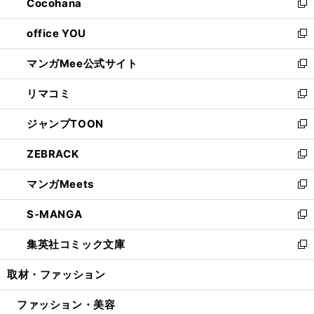
Cocohana
く
で
ド
い
新
開
ウ
ウ
し
office YOU
く
で
ィ
い
新
開
ン
ウ
し
マンガMee公式サイト
く
ド
ィ
い
新
ウ
ン
ウ
し
リマコミ
で
ド
ィ
い
新
開
ウ
ン
ウ
し
ジャンプTOON
く
で
ド
ィ
い
新
開
ウ
ン
ウ
し
ZEBRACK
く
で
ド
ィ
い
新
開
ウ
ン
ウ
し
マンガMeets
く
で
ド
ィ
い
新
開
ウ
ン
ウ
し
S-MANGA
く
で
ド
ィ
い
新
開
ウ
ン
ウ
し
集英社コミック文庫
く
で
ド
ィ
い
新
開
ウ
ン
ウ
し
取材・ファッション
く
で
ド
ィ
い
開
ウ
ン
ウ
ファッション・美容
く
で
ド
ィ