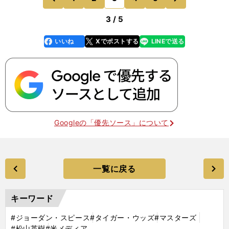
きると思うけど.
前
3 / 5
いいね
Xでポストする
LINEで送る
line
faceboo
x
k
Googleの「優先ソース」について
一覧に戻る
キーワード
#ジョーダン・スピース
#タイガー・ウッズ
#マスターズ
#松山英樹
#米メディア