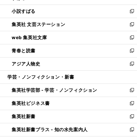
開
ウ
し
小説すばる
く
で
い
新
開
ウ
し
集英社 文芸ステーション
く
ィ
い
新
ン
ウ
し
web 集英社文庫
ド
ィ
い
新
ウ
ン
ウ
し
青春と読書
で
ド
ィ
い
新
開
ウ
ン
ウ
し
アジア人物史
く
で
ド
ィ
い
新
開
ウ
ン
ウ
し
学芸・ノンフィクション・新書
く
で
ド
ィ
い
開
ウ
ン
ウ
集英社学芸部 - 学芸・ノンフィクション
く
で
ド
ィ
新
開
ウ
ン
し
集英社ビジネス書
く
で
ド
い
新
開
ウ
ウ
し
集英社新書
く
で
ィ
い
新
開
ン
ウ
し
集英社新書プラス - 知の水先案内人
く
ド
ィ
い
新
ウ
ン
ウ