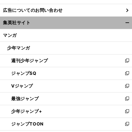
し
広告についてのお問い合わせ
い
ウ
集英社サイト
ィ
開
ン
く/
マンガ
ド
閉
ウ
じ
少年マンガ
で
る
開
週刊少年ジャンプ
く
新
し
ジャンプSQ
い
新
ウ
し
Vジャンプ
ィ
い
新
ン
ウ
し
最強ジャンプ
ド
ィ
い
新
ウ
ン
ウ
し
少年ジャンプ+
で
ド
ィ
い
新
開
ウ
ン
ウ
し
ジャンプTOON
く
で
ド
ィ
い
新
開
ウ
ン
ウ
し