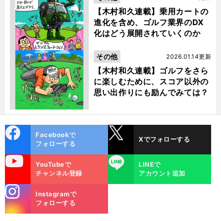
【木村和久連載】乗用カートの
進化を含め、ゴルフ業界のDX
化はどう展開されていくのか
その他
2026.01.14更新
【木村和久連載】ゴルフをさら
に楽しむために、スコア以外の
思い出作りにも励んでみては？
cebo
X
Facebookで
Xでフォローする
ok
フォローする
uTube
LINE
YouTubeで
LINEで
チャンネル登録
アカウント追加
stagra
Instagramで
m
フォローする