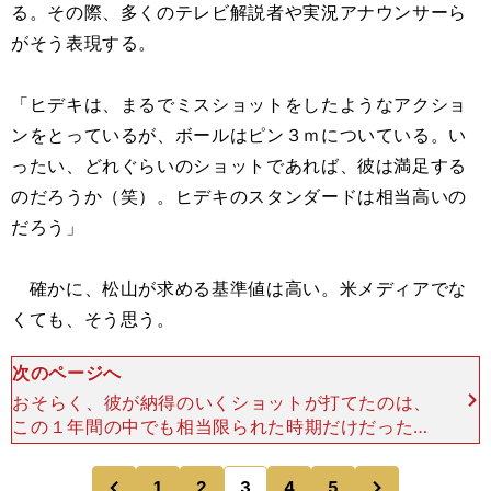
る。その際、多くのテレビ解説者や実況アナウンサーら
がそう表現する。
「ヒデキは、まるでミスショットをしたようなアクショ
ンをとっているが、ボールはピン３ｍについている。い
ったい、どれぐらいのショットであれば、彼は満足する
のだろうか（笑）。ヒデキのスタンダードは相当高いの
だろう」
確かに、松山が求める基準値は高い。米メディアでな
くても、そう思う。
次のページへ
おそらく、彼が納得のいくショットが打てたのは、
この１年間の中でも相当限られた時期だけだっただ
ろう。そして、その基準は来季、さらに上がりそう
だ。「何かきっかけがあれば、またいいプレーがで
次
1
2
3
4
5
のページへ
のページへ