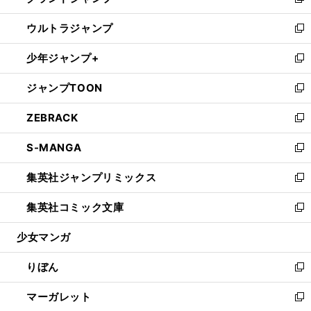
い
新
開
ウ
ン
ウ
し
ウルトラジャンプ
く
で
ド
ィ
い
新
開
ウ
ン
ウ
し
少年ジャンプ+
く
で
ド
ィ
い
新
開
ウ
ン
ウ
し
ジャンプTOON
く
で
ド
ィ
い
新
開
ウ
ン
ウ
し
ZEBRACK
く
で
ド
ィ
い
新
開
ウ
ン
ウ
し
S-MANGA
く
で
ド
ィ
い
新
開
ウ
ン
ウ
し
集英社ジャンプリミックス
く
で
ド
ィ
い
新
開
ウ
ン
ウ
し
集英社コミック文庫
く
で
ド
ィ
い
新
開
ウ
ン
ウ
し
少女マンガ
く
で
ド
ィ
い
開
ウ
ン
ウ
りぼん
く
で
ド
ィ
新
開
ウ
ン
し
マーガレット
く
で
ド
い
新