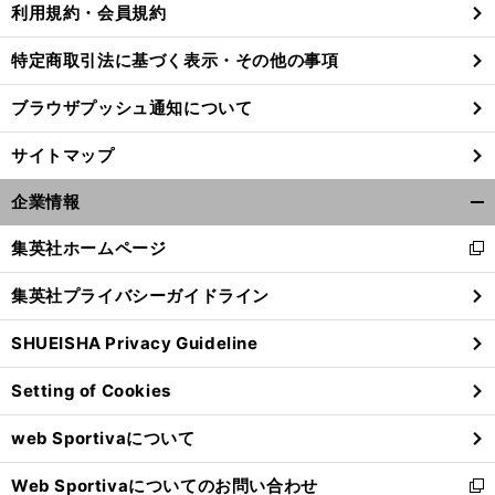
利用規約・会員規約
特定商取引法に基づく表示・その他の事項
ブラウザプッシュ通知について
サイトマップ
企業情報
開
く/
集英社ホームページ
新
閉
し
じ
集英社プライバシーガイドライン
い
る
ウ
SHUEISHA Privacy Guideline
ィ
前
へ
ン
Setting of Cookies
ド
ウ
web Sportivaについて
で
開
Web Sportivaについてのお問い合わせ
く
新