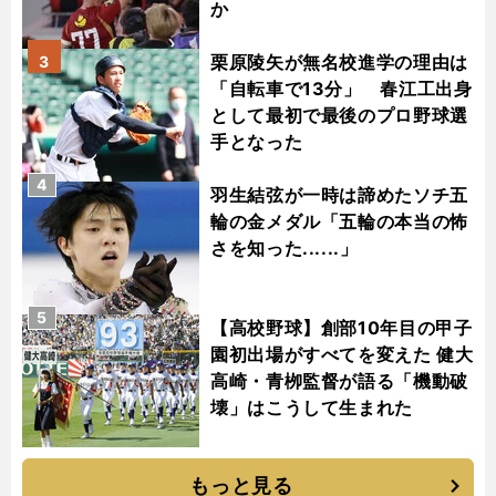
か
栗原陵矢が無名校進学の理由は
3
「自転車で13分」 春江工出身
として最初で最後のプロ野球選
手となった
4
羽生結弦が一時は諦めたソチ五
輪の金メダル「五輪の本当の怖
さを知った......」
5
【高校野球】創部10年目の甲子
園初出場がすべてを変えた 健大
高崎・青栁監督が語る「機動破
壊」はこうして生まれた
もっと見る