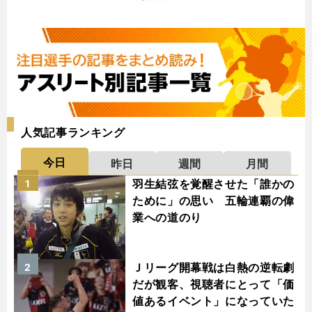
人気記事ランキング
今日
昨日
週間
月間
羽生結弦を覚醒させた「誰かの
1
ために」の思い 五輪連覇の偉
業への道のり
Ｊリーグ開幕戦は白熱の逆転劇
2
だが観客、視聴者にとって「価
値あるイベント」になっていた