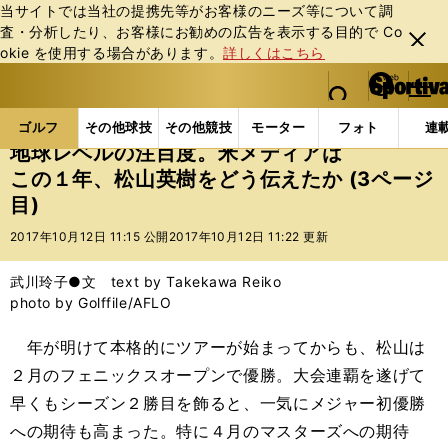
当サイトでは当社の提携先等がお客様のニーズ等について調
査・分析したり、お客様にお勧めの広告を表⽰する⽬的で Co
閉じ
okie を使⽤する場合があります。
詳しくはこちら
る
マイペ
web Sportiva (webスポルティーバ)
検索
メニュ
we
ー
ゴルフの記事一覧
ゴルフ
男子ゴルフ
地球レベ
b
ジ
ゴルフ
その他球技
その他競技
モーター
フォト
連
ス
地球レベルの注目度。米メディアは
ポ
この１年、松山英樹をどう伝えたか (3ページ
ル
目)
テ
ィ
2017年10月12日 11:15 公開
2017年10月12日 11:22 更新
ー
バ
武川玲子●文 text by Takekawa Reiko
photo by Golffile/AFLO
年が明けて本格的にツアーが始まってからも、松山は
２月のフェニックスオープンで優勝。大会連覇を遂げて
早くもシーズン２勝目を飾ると、一気にメジャー初優勝
への期待も高まった。特に４月のマスターズへの期待