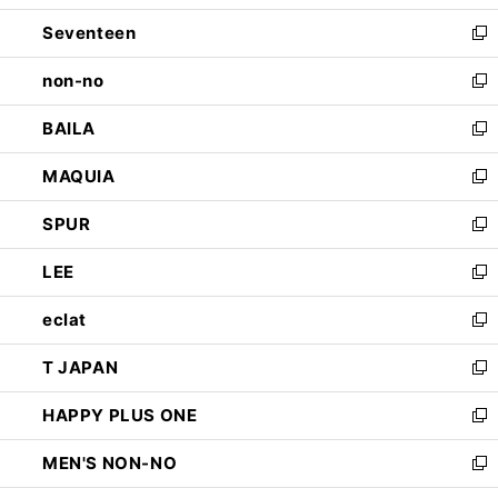
開
ウ
ン
Seventeen
く
で
ド
新
開
ウ
し
non-no
く
で
い
新
開
ウ
し
BAILA
く
ィ
い
新
ン
ウ
し
MAQUIA
ド
ィ
い
新
ウ
ン
ウ
し
SPUR
で
ド
ィ
い
新
開
ウ
ン
ウ
し
LEE
く
で
ド
ィ
い
新
開
ウ
ン
ウ
し
eclat
く
で
ド
ィ
い
新
開
ウ
ン
ウ
し
T JAPAN
く
で
ド
ィ
い
新
開
ウ
ン
ウ
し
HAPPY PLUS ONE
く
で
ド
ィ
い
新
開
ウ
ン
ウ
し
MEN'S NON-NO
く
で
ド
ィ
い
新
開
ウ
ン
ウ
し