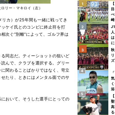
【
1
たロリー・マキロイ（左）
目
べ
リカ）が25年間も一緒に戦ってき
崎
「
マッケイ氏とのコンビに終止符を打
J
2
て
人
相次ぐ"別離"によって、ゴルフ界は
は
に
と
秋
3
リ
る同志だ。ティーショットの狙いど
ズ
を読んで、クラブを選択する。グリー
ーに関わることばかりではなく、苛立
4
を
「
させたり、ときにはメンタル面でのサ
気
く
浴
5
太
【
において、そうした選手にとっての
ァ
聖
高
る