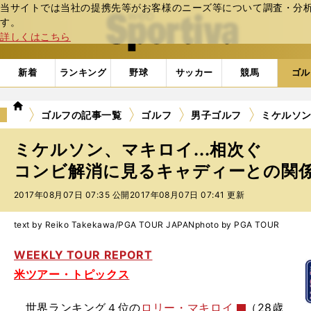
当サイトでは当社の提携先等がお客様のニーズ等について調査・分析し
web Sportiva (webスポルティーバ)
す。
詳しくはこちら
新着
ランキング
野球
サッカー
競馬
ゴル
we
ゴルフの記事一覧
ゴルフ
男子ゴルフ
ミケルソン
b
ス
ミケルソン、マキロイ...相次ぐ
ポ
ル
コンビ解消に見るキャディーとの関
テ
2017年08月07日 07:35 公開
2017年08月07日 07:41 更新
ィ
ー
バ
text by Reiko Takekawa/PGA TOUR JAPAN
photo by PGA TOUR
WEEKLY TOUR REPORT
米ツアー・トピックス
世界ランキング４位の
ロリー・マキロイ
（28歳