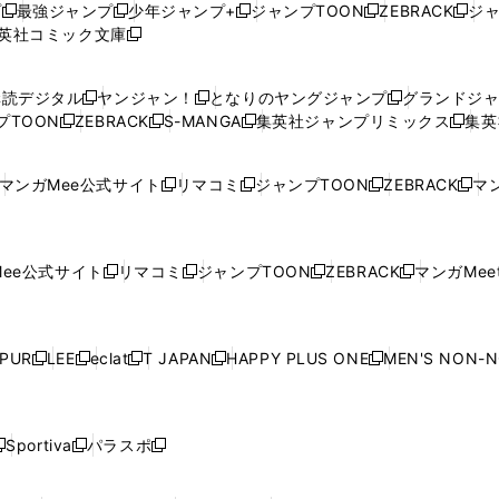
プ
最強ジャンプ
少年ジャンプ+
ジャンプTOON
ZEBRACK
ジ
新
新
新
新
新
英社コミック文庫
し
新
し
し
し
し
い
い
し
い
い
い
ウ
ウ
い
ウ
ウ
ウ
購読デジタル
ヤンジャン！
となりのヤングジャンプ
グランドジ
新
新
新
ィ
ィ
ウ
ィ
ィ
ィ
プTOON
ZEBRACK
S-MANGA
集英社ジャンプリミックス
集英
新
し
新
し
新
し
新
ン
ン
ィ
ン
ン
ン
し
い
し
い
し
い
し
ド
ド
ン
ド
ド
ド
い
ウ
い
ウ
い
ウ
い
ウ
ウ
ド
ウ
ウ
ウ
マンガMee公式サイト
リマコミ
ジャンプTOON
ZEBRACK
マン
新
新
新
新
ウ
ィ
ウ
ィ
ウ
ィ
ウ
で
で
ウ
で
で
で
し
し
し
し
し
ィ
ン
ィ
ン
ィ
ン
ィ
開
開
で
開
開
開
い
い
い
い
い
ン
ド
ン
ド
ン
ド
ン
く
く
開
く
く
く
ウ
ウ
ウ
ウ
ウ
ド
ウ
ド
ウ
ド
ウ
ド
ee公式サイト
リマコミ
ジャンプTOON
ZEBRACK
マンガMeet
く
新
新
新
新
ィ
ィ
ィ
ィ
ィ
ウ
で
ウ
で
ウ
で
ウ
し
し
し
し
ン
ン
ン
ン
ン
で
開
で
開
で
開
で
い
い
い
い
ド
ド
ド
ド
ド
開
く
開
く
開
く
開
ウ
ウ
ウ
ウ
ウ
ウ
ウ
ウ
ウ
PUR
LEE
eclat
T JAPAN
HAPPY PLUS ONE
MEN'S NON-
く
く
く
く
新
新
新
新
新
ィ
ィ
ィ
ィ
で
で
で
で
で
し
し
し
し
し
ン
ン
ン
ン
開
開
開
開
開
い
い
い
い
い
ド
ド
ド
ド
く
く
く
く
く
ウ
ウ
ウ
ウ
ウ
ウ
ウ
ウ
ウ
Sportiva
パラスポ
新
新
ィ
ィ
ィ
ィ
ィ
で
で
で
で
し
し
し
ン
ン
ン
ン
ン
開
開
開
開
い
い
い