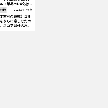
ルフ業界のDX化は
前
う展開されていくの
へ
の他
2026.01.14更新
木村和久連載】ゴル
をさらに楽しむため
、スコア以外の思い
作りにも励んでみて
？