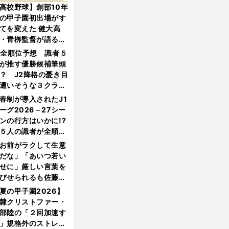
高校野球】創部10年
の甲子園初出場がす
てを変えた 健大高
・青栁監督が語る
機動破壊」はこうし
1全順位予想 識者５
生まれた
が推す優勝候補筆頭
？ J2降格の憂き目
遭いそうな３クラブ
は？
春制が導入されたJ1
ーグ2026－27シー
ンの行方はいかに!?
５人の識者が全順位
大胆予想
お前がラクして生意
だな」「あいつ若い
せに」厳しい言葉を
びせられるも佐藤慎
郎が貫いた誇りとフ
夏の甲子園2026】
ンへの思い
隷クリストファー・
部陸の「２回加速す
」規格外のストレー