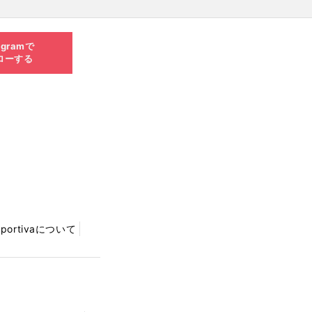
agramで
ローする
Sportivaについて