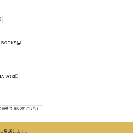
ド
ド
く
く
ウ
ウ
で
で
開
開
く
く
し
い
ウ
j-BOOKS
新
ィ
し
ン
い
ド
ウ
ウ
ィ
で
ン
HA VOX
開
新
ド
く
し
ウ
い
で
ウ
開
ィ
く
号 第6091713号）
ン
ド
ウ
で
に帰属します。