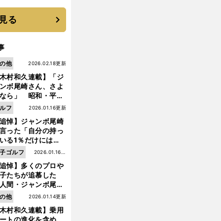
 それでもプロではな
大学進学を選ぶ理由
見る
事
の他
2026.02.18更新
木村和久連載】「ジ
ンボ尾崎さん、さよ
なら」 昭和・平成
ルフの終焉――ゴル
ルフ
2026.01.16更新
は新たな時代へ
追悼】ジャンボ尾崎
言った「自分の持っ
いる1％だけにはプ
イドと信念をもって
子ゴルフ
2026.01.16更
んでいくことが大事
追悼】多くのプロや
新
んだよ」
子たちが追慕した
人間・ジャンボ尾
」の優しい視線 ま
の他
2026.01.14更新
は普通の人々の側に
木村和久連載】乗用
つ
ートの進化を含め、