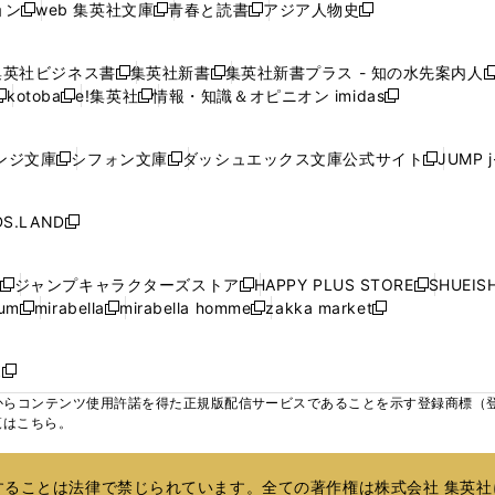
ド
ド
ド
ド
ド
ョン
web 集英社文庫
青春と読書
アジア人物史
く
く
く
く
新
新
新
新
ウ
ウ
ウ
ウ
ウ
ウ
ウ
ウ
し
し
し
し
ィ
ィ
ィ
で
で
で
で
で
い
い
い
い
ン
ン
ン
集英社ビジネス書
集英社新書
集英社新書プラス - 知の水先案内人
開
開
開
開
開
新
新
新
ウ
ウ
ウ
ウ
ド
ド
ド
kotoba
e!集英社
情報・知識＆オピニオン imidas
く
く
く
く
く
新
し
新
し
新
ィ
ィ
ィ
ィ
ウ
ウ
ウ
し
し
い
し
い
し
ン
ン
ン
ン
で
で
で
い
い
ウ
い
ウ
い
ド
ド
ド
ド
ンジ文庫
シフォン文庫
ダッシュエックス文庫公式サイト
JUMP 
開
開
開
新
新
新
ウ
ウ
ィ
ウ
ィ
ウ
ウ
ウ
ウ
ウ
く
く
く
し
し
し
ィ
ィ
ン
ィ
ン
ィ
で
で
で
で
い
い
い
ン
ン
ド
ン
ド
ン
S.LAND
開
開
開
開
新
ウ
ウ
ウ
ド
ド
ウ
ド
ウ
ド
く
く
く
く
し
ィ
ィ
ィ
ウ
ウ
で
ウ
で
ウ
い
ン
ン
ン
ジャンプキャラクターズストア
HAPPY PLUS STORE
SHUEIS
で
で
開
で
開
で
新
新
新
ウ
ド
ド
ド
ium
mirabella
mirabella homme
zakka market
開
開
く
開
く
開
し
新
新
新
し
新
し
ィ
ウ
ウ
ウ
く
く
く
く
い
し
し
い
し
し
い
ン
で
で
で
ウ
い
い
ウ
い
い
ウ
ド
ボ
開
開
開
新
ィ
ウ
ウ
ィ
ウ
ウ
ィ
ウ
く
く
く
し
らコンテンツ使用許諾を得た正規版配信サービスであることを示す登録商標（登録番
ン
ィ
ィ
ン
ィ
ィ
ン
で
い
覧はこちら。
ド
ン
ン
ド
ン
ン
ド
開
ウ
ウ
ド
ド
ウ
ド
ド
ウ
く
ィ
で
ウ
ウ
で
ウ
ウ
で
ることは法律で禁じられています。全ての著作権は株式会社 集英社
ン