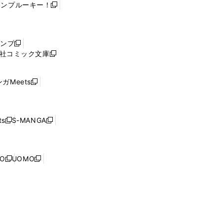
ャンプルーキー！
新
し
い
ウ
ャンプ
新
ィ
社コミック文庫
し
新
ン
い
し
ド
ウ
い
ウ
ガMeets
新
ィ
ウ
で
し
ン
ィ
開
い
ド
ン
く
ウ
ウ
ド
s
S-MANGA
新
新
ィ
で
ウ
し
し
ン
開
で
い
い
ド
く
開
ウ
ウ
ウ
NO
UOMO
く
新
新
ィ
ィ
で
し
し
ン
ン
開
い
い
ド
ド
く
ウ
ウ
ウ
ウ
ィ
ィ
で
で
ン
ン
開
開