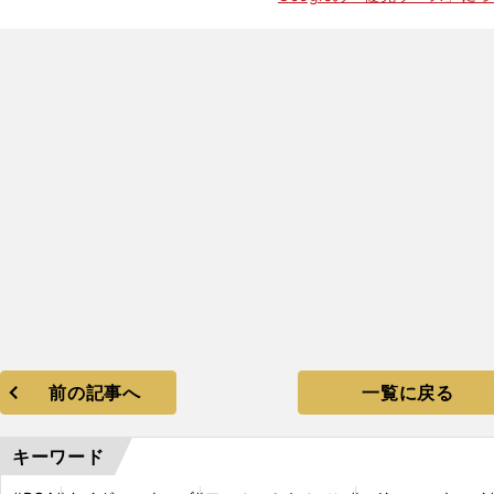
】
ド
」
前の記事へ
一覧に戻る
キーワード