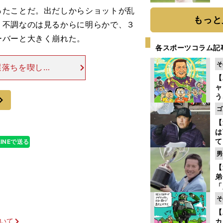
ト
たことだ。出だしからショットが乱
く
もっと
。不調なのは見るからに明らかで、３
ーバーと大きく崩れた。
各スポーツコラム記
そ
選落ちを喫して
ごくナーバスに
【
ャ
不安が募ってい
次
う
ゴ
ゴ
フ
【
は
て
LINEで送る
ラ
男
歩
【
な
弟
「
崎
そ
ず
【
立
ついて
カ