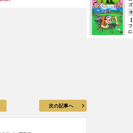
ゴ
！
ど
そ
か
【
フ
に
出
は
次の記事へ