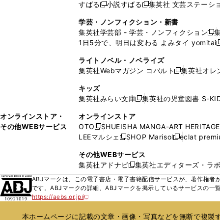
ド
ン
ド
ド
ド
すばる
小説すばる
集英社 文芸ステーシ
く
開
く
く
新
新
ウ
ウ
ウ
ド
ウ
ウ
ウ
く
し
し
ィ
ィ
学芸・ノンフィクション・新書
で
ウ
で
で
で
い
い
ン
ン
集英社学芸部 - 学芸・ノンフィクション
開
で
開
開
開
新
ウ
ウ
ド
ド
1日5分で、明日は変わる よみタイ yomitai
く
開
く
く
く
し
新
ィ
ィ
ウ
ウ
く
い
ン
ン
ライトノベル・ノベライズ
で
で
ウ
ド
ド
集英社Webマガジン コバルト
集英社オレ
開
開
新
ィ
ウ
ウ
く
く
し
ン
キッズ
で
で
い
ド
集英社みらい文庫
集英社の児童図書 S-KID
開
開
新
ウ
ウ
く
く
し
ィ
オンラインストア・
オンラインストア
で
い
ン
その他WEBサービス
OTO
SHUEISHA MANGA-ART HERITAGE
開
新
ウ
ド
LEEマルシェ
SHOP Marisol
eclat prem
く
し
新
新
ィ
ウ
い
し
し
ン
その他WEBサービス
で
ウ
い
い
ド
集英社アドナビ
集英社エディターズ・ラ
開
新
ィ
ウ
ウ
ウ
く
し
ABJマークは、この電子書店・電子書籍配信サービスが、著作権者か
ン
ィ
ィ
で
い
です。ABJマークの詳細、ABJマークを掲示しているサービスの一
ド
ン
ン
開
https://aebs.or.jp/
ウ
新
ウ
ド
ド
く
し
ィ
で
ウ
ウ
い
本ホームページに記載の文章・画像・写真などを無断で複製す
ン