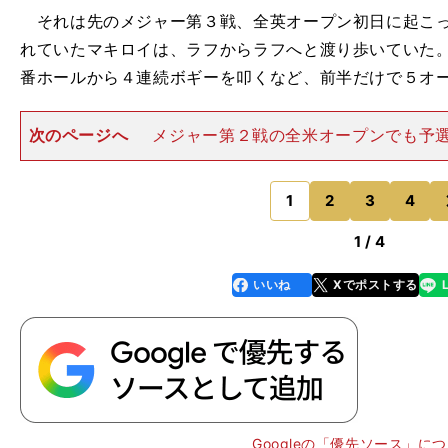
それは先のメジャー第３戦、全英オープン初日に起こっ
れていたマキロイは、ラフからラフへと渡り歩いていた
番ホールから４連続ボギーを叩くなど、前半だけで５オ
次のページへ
メジャー第２戦の全米オープンでも予
いたマキロイは、「実は（全英オープン初日は）僕はす
なっていた。自信がなくなって、どうにもショットへの
た」と、のちにそう漏らし
1
2
3
4
のページへ
1 / 4
いいね
Xでポストする
line
faceboo
x
k
Googleの「優先ソース」に