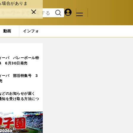
る場合がありま
マイペ
閉じ
検索
メニュ
ー
る
す
ジ
る
動画
インフォ
ィーバ バレーボール特
.4 6月30日発売
ィーバ 部活特集号 3
売
などのお知らせが届く
通知を受け取る方法につ