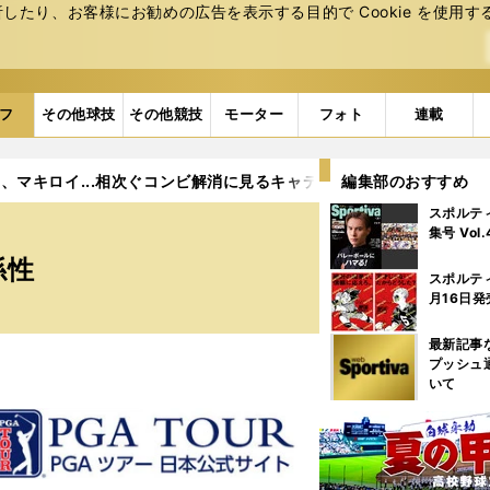
たり、お客様にお勧めの広告を表⽰する⽬的で Cookie を使⽤す
フ
その他球技
その他競技
モーター
フォト
連載
、マキロイ...相次ぐコンビ解消に見るキャディーとの関係性
編集部のおすすめ
スポルテ
集号 Vol
係性
スポルテ
月16日発
最新記事
プッシュ
いて