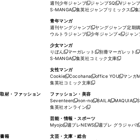
週刊少年ジャンプ
ジャンプSQ
Vジャン
ド
ン
新
新
S-MANGA
集英社ジャンプリミックス
集
ウ
ド
新
し
し
新
で
ウ
し
い
い
し
青年マンガ
開
で
い
ウ
ウ
い
週刊ヤングジャンプ
ヤングジャンプ定期
新
く
開
ウ
ィ
ィ
ウ
ウルトラジャンプ
少年ジャンプ+
ジャン
新
し
新
く
ィ
ン
ン
ィ
し
い
し
ン
ド
ド
ン
少女マンガ
い
ウ
い
ド
ウ
ウ
ド
りぼん
マーガレット
別冊マーガレット
新
新
新
ウ
ィ
ウ
ウ
で
で
ウ
S-MANGA
集英社コミック文庫
し
新
し
新
ィ
ン
ィ
で
開
開
で
い
し
い
し
ン
ド
ン
女性マンガ
開
く
く
開
ウ
い
ウ
い
ド
ウ
ド
Cookie
Cocohana
office YOU
マンガM
く
く
新
新
新
ィ
ウ
ィ
ウ
ウ
で
ウ
集英社コミック文庫
し
新
し
し
ン
ィ
ン
ィ
で
開
で
い
し
い
い
ド
ン
ド
ン
取材・ファッション
ファッション・美容
開
く
開
ウ
い
ウ
ウ
ウ
ド
ウ
ド
Seventeen
non-no
BAILA
MAQUIA
S
く
く
新
新
新
新
ィ
ウ
ィ
ィ
で
ウ
で
ウ
集英社オンライン
し
新
し
し
し
ン
ィ
ン
ン
開
で
開
で
い
し
い
い
い
ド
ン
ド
ド
芸能・情報・スポーツ
く
開
く
開
ウ
い
ウ
ウ
ウ
ウ
ド
ウ
ウ
Myojo
週プレNEWS
週プレ グラジャパ!
く
く
新
新
新
ィ
ウ
ィ
ィ
ィ
で
ウ
で
で
し
し
ン
ィ
ン
ン
ン
書籍
文芸・文庫・総合
開
で
開
開
い
い